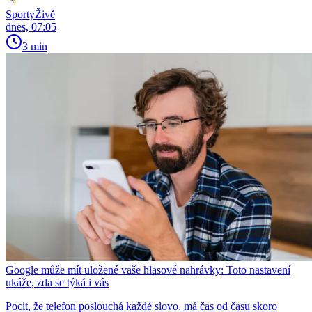
SportyŽivě
dnes, 07:05
3 min
Google může mít uložené vaše hlasové nahrávky: Toto nastavení
ukáže, zda se týká i vás
Pocit, že telefon poslouchá každé slovo, má čas od času skoro