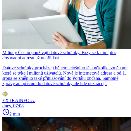
Miliony Čechů používají datové schránky. Brzy se k nim přes
dosavadní adresu už nepřihlásí
Datové schránky procházejí během letošního léta několika změnami,
které se týkají milionů uživatelů. Nová je internetová adresa a od 1.
srpna se změnilo také přihlašování do Portálu občana. Samotné
zprávy ani přístup do datové schránky ale lidé neztrácejí.
EXTRAINFO.cz
dnes, 07:08
2 min