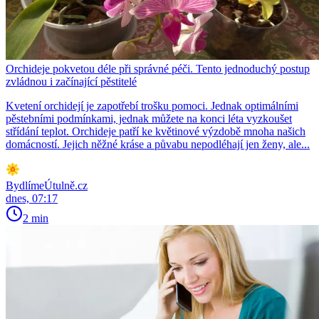
Orchideje pokvetou déle při správné péči. Tento jednoduchý postup
zvládnou i začínající pěstitelé
Kvetení orchidejí je zapotřebí trošku pomoci. Jednak optimálními
pěstebními podmínkami, jednak můžete na konci léta vyzkoušet
střídání teplot. Orchideje patří ke květinové výzdobě mnoha našich
domácností. Jejich něžné kráse a půvabu nepodléhají jen ženy, ale...
BydlímeÚtulně.cz
dnes, 07:17
2 min