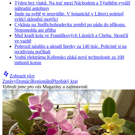
Týden bez vlaků. Na trať mezi Náchodem a Týništěm vyráží
náhradní autobusy
Jinde na světě je neuvidíte. V botanické v Liberci poletují
svítící sklenění motýlci
Cyklista na Jindřichohradecku zemřel po pádu do příkopu.
Nepomohla ani přilba
Muž kradl kola ve Františkových Lázních a Chebu. Skončil
ve vazbě
Pohrozil násilím a ukradl šperky za 140 tisíc. Policisté si na
recidivistu počíhali
Vodní elektrárna Kořensko získá nové technologie za 100
milionů korun
Zobrazit více
Zprávy
Domácí
Regionální
Plzeňský kraj
Vybrali jsme pro vás
Magazíny a zajímavosti