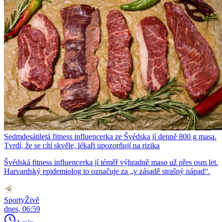
Sedmdesátiletá fitness influencerka ze Švédska jí denně 800 g masa.
Tvrdí, že se cítí skvěle, lékaři upozorňují na rizika
Švédská fitness influencerka jí téměř výhradně maso už přes osm let.
Harvardský epidemiolog to označuje za „v zásadě strašný nápad“.
SportyŽivě
dnes, 06:59