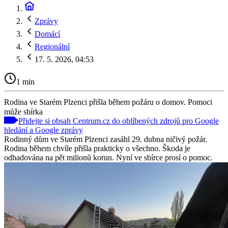
Zprávy
Domácí
Regionální
17. 5. 2026, 04:53
1 min
Rodina ve Starém Plzenci přišla během požáru o domov. Pomoci
může sbírka
Přidejte si obsah Centrum.cz do oblíbených zdrojů pro Google
hledání a Google zprávy
Rodinný dům ve Starém Plzenci zasáhl 29. dubna ničivý požár.
Rodina během chvíle přišla prakticky o všechno. Škoda je
odhadována na pět milionů korun. Nyní ve sbírce prosí o pomoc.