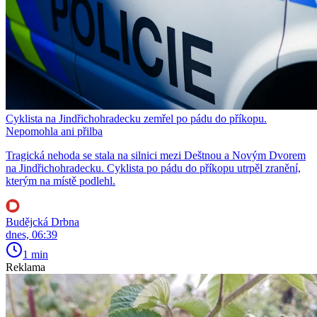
Cyklista na Jindřichohradecku zemřel po pádu do příkopu.
Nepomohla ani přilba
Tragická nehoda se stala na silnici mezi Deštnou a Novým Dvorem
na Jindřichohradecku. Cyklista po pádu do příkopu utrpěl zranění,
kterým na místě podlehl.
Budějcká Drbna
dnes, 06:39
1 min
Reklama