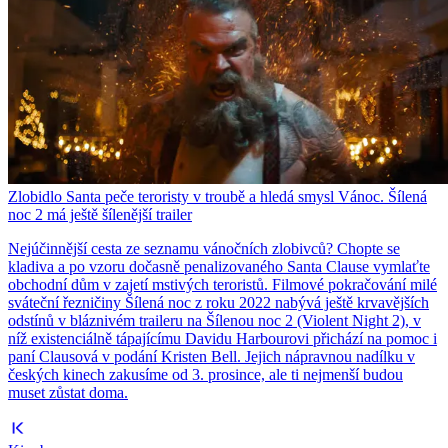
Zlobidlo Santa peče teroristy v troubě a hledá smysl Vánoc. Šílená
noc 2 má ještě šílenější trailer
Nejúčinnější cesta ze seznamu vánočních zlobivců? Chopte se
kladiva a po vzoru dočasně penalizovaného Santa Clause vymlaťte
obchodní dům v zajetí mstivých teroristů. Filmové pokračování milé
sváteční řezničiny Šílená noc z roku 2022 nabývá ještě krvavějších
odstínů v bláznivém traileru na Šílenou noc 2 (Violent Night 2), v
níž existenciálně tápajícímu Davidu Harbourovi přichází na pomoc i
paní Clausová v podání Kristen Bell. Jejich nápravnou nadílku v
českých kinech zakusíme od 3. prosince, ale ti nejmenší budou
muset zůstat doma.