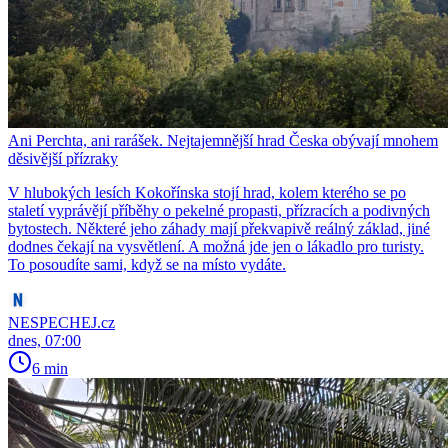
Ani Perchta, ani rarášek. Nejtajemnější hrad Česka obývají mnohem
děsivější přízraky
V hlubokých lesích Kokořínska stojí hrad, kolem kterého se po
staletí vyprávějí příběhy o pekelné propasti, přízracích a podivných
bytostech. Některé jeho záhady mají překvapivě reálný základ, jiné
dodnes čekají na vysvětlení. A možná jde jen o lákadlo pro turisty.
To posoudíte sami, když se na místo vydáte.
NESPECHEJ.cz
dnes, 07:00
6 min