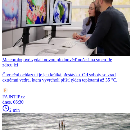
Meteorologové vydali novou předpověď počasí na srpen. Je
zdrcující
Čtvrteční ochlazení je jen krátká přestávka. Od soboty se vrací
extrémní vedra, která vyvrcholí příští týden teplotami až 35 °C.
FAJNTIP.cz
dnes, 06:30
2 min