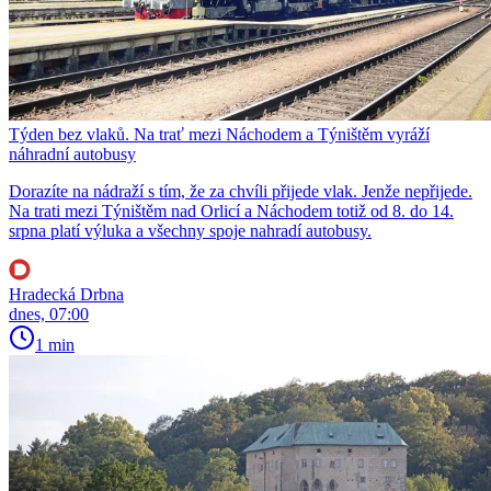
Týden bez vlaků. Na trať mezi Náchodem a Týništěm vyráží
náhradní autobusy
Dorazíte na nádraží s tím, že za chvíli přijede vlak. Jenže nepřijede.
Na trati mezi Týništěm nad Orlicí a Náchodem totiž od 8. do 14.
srpna platí výluka a všechny spoje nahradí autobusy.
Hradecká Drbna
dnes, 07:00
1 min