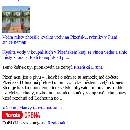
Vedra místy zhoršila kvalitu vody na Plzeňsku, rybníky v Plzni
sinice nemají
Kvalita vody v koupalištích v Plzeňském kraji se vinou veder a sinic
místy zhoršila. Platí to například pro...
Tento článek byl publikován ze zdrojů
Plzeňská Drbna
Plzeň není jen o pivu – i když i o něm se tu samozřejmě dočtete.
Plzeňská Drbna má přehled o tom, co hýbe městem i celým krajem.
Sleduje každodenní dění, které se týká obyvatel přímo a bez oklik:
uzavírky, nehody, rozhodnutí radnice, změny v dopravě nebo kauzy,
které rezonují od Lochotína po...
Všechny články tohoto autora →
Další články z kategorie
Regionální