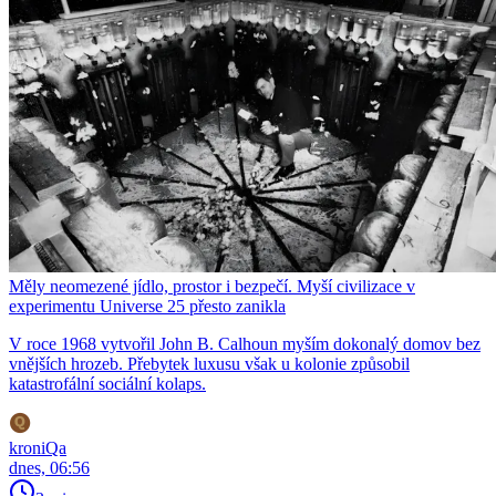
Měly neomezené jídlo, prostor i bezpečí. Myší civilizace v
experimentu Universe 25 přesto zanikla
V roce 1968 vytvořil John B. Calhoun myším dokonalý domov bez
vnějších hrozeb. Přebytek luxusu však u kolonie způsobil
katastrofální sociální kolaps.
kroniQa
dnes, 06:56