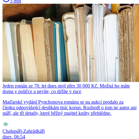
3 min
Jeden román ze 70. let dnes stojí přes 30 000 Kč. Možná ho máte
doma v poličce a nevíte, co držíte v ruce
Maďarské vydání Pynchonova románu se na aukci prodalo za
částku odpovídající desítkám tisíc korun. Rozhodl o tom ne autor ani
stáří, ale tři detaily, které běžný majitel knihy přehlédne.
Chalupáři-Zahrádkáři
dnes, 06:54