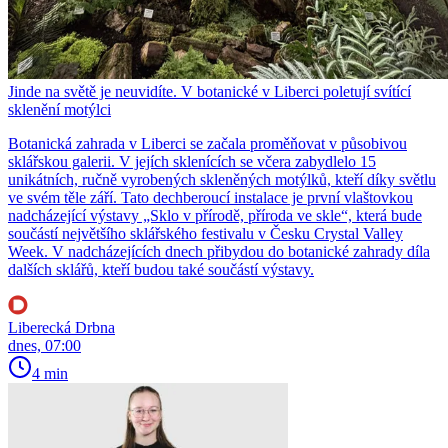
Jinde na světě je neuvidíte. V botanické v Liberci poletují svítící
sklenění motýlci
Botanická zahrada v Liberci se začala proměňovat v působivou
sklářskou galerii. V jejích sklenících se včera zabydlelo 15
unikátních, ručně vyrobených skleněných motýlků, kteří díky světlu
ve svém těle září. Tato dechberoucí instalace je první vlaštovkou
nadcházející výstavy „Sklo v přírodě, příroda ve skle“, která bude
součástí největšího sklářského festivalu v Česku Crystal Valley
Week. V nadcházejících dnech přibydou do botanické zahrady díla
dalších sklářů, kteří budou také součástí výstavy.
Liberecká Drbna
dnes, 07:00
4 min