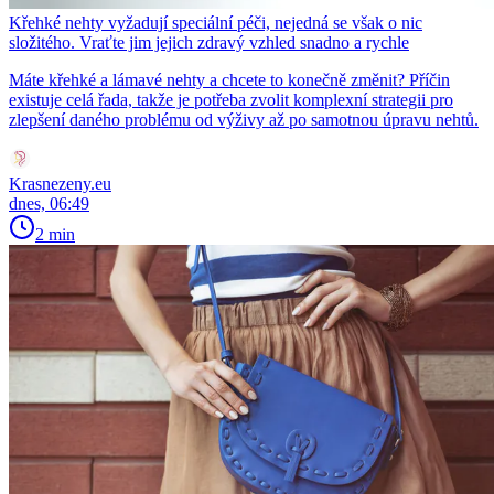
Křehké nehty vyžadují speciální péči, nejedná se však o nic
složitého. Vraťte jim jejich zdravý vzhled snadno a rychle
Máte křehké a lámavé nehty a chcete to konečně změnit? Příčin
existuje celá řada, takže je potřeba zvolit komplexní strategii pro
zlepšení daného problému od výživy až po samotnou úpravu nehtů.
Krasnezeny.eu
dnes, 06:49
2 min