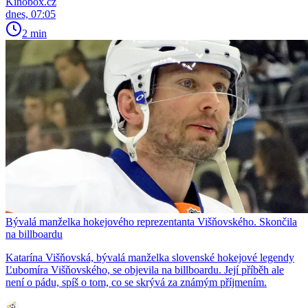
Kinobox.cz
dnes, 07:05
2 min
Bývalá manželka hokejového reprezentanta Višňovského. Skončila
na billboardu
Katarína Višňovská, bývalá manželka slovenské hokejové legendy
Ľubomíra Višňovského, se objevila na billboardu. Její příběh ale
není o pádu, spíš o tom, co se skrývá za známým příjmením.