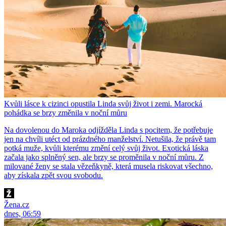
Kvůli lásce k cizinci opustila Linda svůj život i zemi. Marocká
pohádka se brzy změnila v noční můru
Na dovolenou do Maroka odjížděla Linda s pocitem, že potřebuje
jen na chvíli utéct od prázdného manželství. Netušila, že právě tam
potká muže, kvůli kterému změní celý svůj život. Exotická láska
začala jako splněný sen, ale brzy se proměnila v noční můru. Z
milované ženy se stala vězeňkyně, která musela riskovat všechno,
aby získala zpět svou svobodu.
Žena.cz
dnes, 06:59