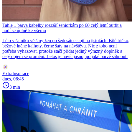
Tahle 1 barva kabelky rozzáří seniorkám po 60 celý letní outfit a
hodí se úplně ke všemu
Léto v šatníku většiny žen po šedesátce stojí na jistotách. Bílé tričko,
béžové lněné kalhoty, černé šaty na návštěvu. Nic z toho není
potřeba vyhazovat, protože stačí přidat jediný výrazný doplněk a
celý dojem se promění. Letos je navíc jasno, po jaké barvě sáhnout.
ExtraInspirace
dnes, 06:45
3 min