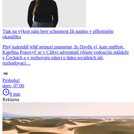
Tlak na výkon nám bere schopnost žít naplno v přítomném
okamžiku
Plný kalendář ještě nemusí znamenat, že člověk ví, kam směřuje.
Kateřina Popovyč se v Církvi adventistů věnuje vedoucím mládeže
v Čechách a v rozhovoru mluví o tlaku sociálních sítí,
rozhodovací…
Proboha!
dnes, 07:00
8 min
Reklama