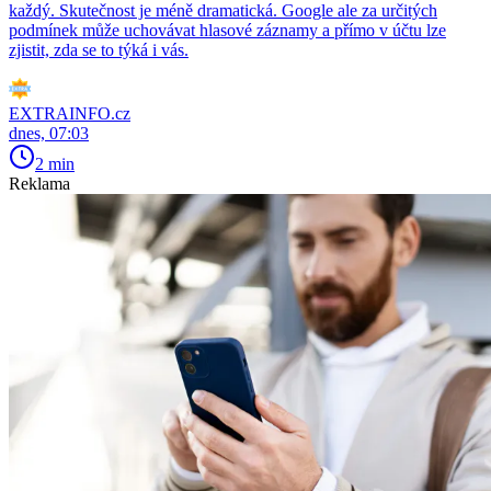
každý. Skutečnost je méně dramatická. Google ale za určitých
podmínek může uchovávat hlasové záznamy a přímo v účtu lze
zjistit, zda se to týká i vás.
EXTRAINFO.cz
dnes, 07:03
2 min
Reklama