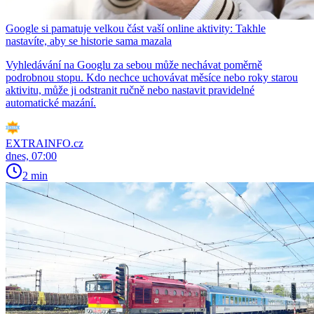
Google si pamatuje velkou část vaší online aktivity: Takhle
nastavíte, aby se historie sama mazala
Vyhledávání na Googlu za sebou může nechávat poměrně
podrobnou stopu. Kdo nechce uchovávat měsíce nebo roky starou
aktivitu, může ji odstranit ručně nebo nastavit pravidelné
automatické mazání.
EXTRAINFO.cz
dnes, 07:00
2 min