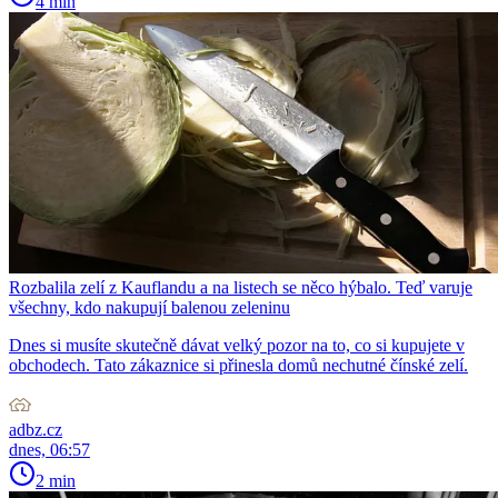
4 min
Rozbalila zelí z Kauflandu a na listech se něco hýbalo. Teď varuje
všechny, kdo nakupují balenou zeleninu
Dnes si musíte skutečně dávat velký pozor na to, co si kupujete v
obchodech. Tato zákaznice si přinesla domů nechutné čínské zelí.
adbz.cz
dnes, 06:57
2 min