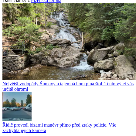
Další články z
Plzeňská Drbna
Největší vodopády Šumavy a tajemná hora plná štol. Tento výlet vás
určitě ohromí
Řidič provedl bizarní manévr přímo před zraky policie. Vše
zachytila jejich kamera