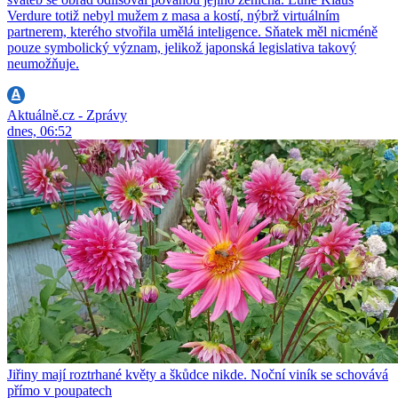
Verdure totiž nebyl mužem z masa a kostí, nýbrž virtuálním
partnerem, kterého stvořila umělá inteligence. Sňatek měl nicméně
pouze symbolický význam, jelikož japonská legislativa takový
neumožňuje.
Aktuálně.cz - Zprávy
dnes, 06:52
Jiřiny mají roztrhané květy a škůdce nikde. Noční viník se schovává
přímo v poupatech