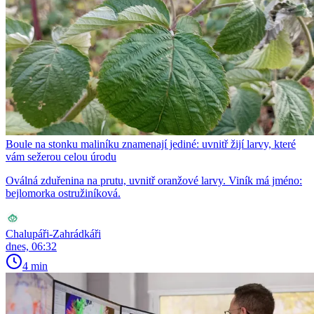
Boule na stonku maliníku znamenají jediné: uvnitř žijí larvy, které
vám sežerou celou úrodu
Oválná zduřenina na prutu, uvnitř oranžové larvy. Viník má jméno:
bejlomorka ostružiníková.
Chalupáři-Zahrádkáři
dnes, 06:32
4 min