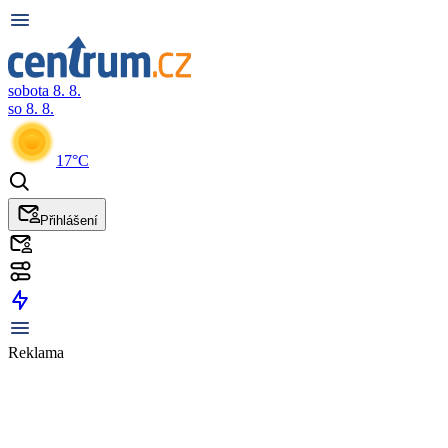
sobota 8. 8.
so 8. 8.
17°C
Přihlášení
Reklama