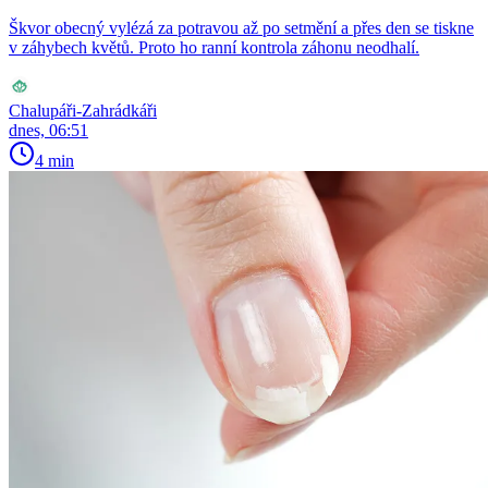
Škvor obecný vylézá za potravou až po setmění a přes den se tiskne
v záhybech květů. Proto ho ranní kontrola záhonu neodhalí.
Chalupáři-Zahrádkáři
dnes, 06:51
4 min