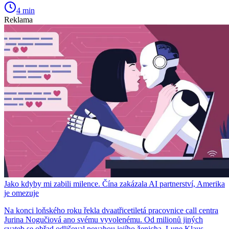
4 min
Reklama
Jako kdyby mi zabili milence. Čína zakázala AI partnerství, Amerika
je omezuje
Na konci loňského roku řekla dvaatřicetiletá pracovnice call centra
Jurina Nogučiová ano svému vyvolenému. Od milionů jiných
svateb se obřad odlišoval povahou jejího ženicha. Lune Klaus