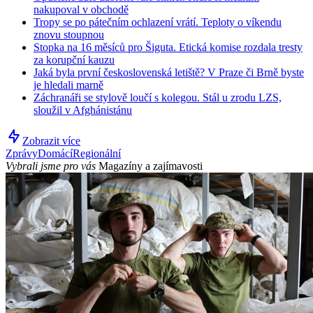
nakupoval v obchodě
Tropy se po pátečním ochlazení vrátí. Teploty o víkendu
znovu stoupnou
Stopka na 16 měsíců pro Šiguta. Etická komise rozdala tresty
za korupční kauzu
Jaká byla první československá letiště? V Praze či Brně byste
je hledali marně
Záchranáři se stylově loučí s kolegou. Stál u zrodu LZS,
sloužil v Afghánistánu
Zobrazit více
Zprávy
Domácí
Regionální
Vybrali jsme pro vás
Magazíny a zajímavosti