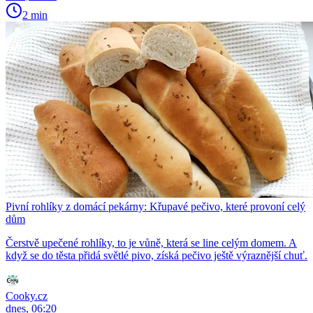
2 min
Pivní rohlíky z domácí pekárny: Křupavé pečivo, které provoní celý
dům
Čerstvě upečené rohlíky, to je vůně, která se line celým domem. A
když se do těsta přidá světlé pivo, získá pečivo ještě výraznější chuť.
Cooky.cz
dnes, 06:20