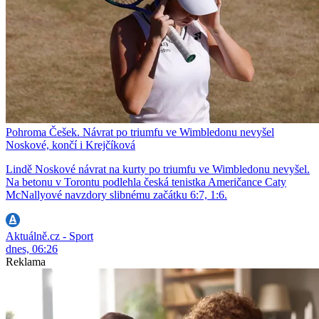
Pohroma Češek. Návrat po triumfu ve Wimbledonu nevyšel
Noskové, končí i Krejčíková
Lindě Noskové návrat na kurty po triumfu ve Wimbledonu nevyšel.
Na betonu v Torontu podlehla česká tenistka Američance Caty
McNallyové navzdory slibnému začátku 6:7, 1:6.
Aktuálně.cz - Sport
dnes, 06:26
Reklama