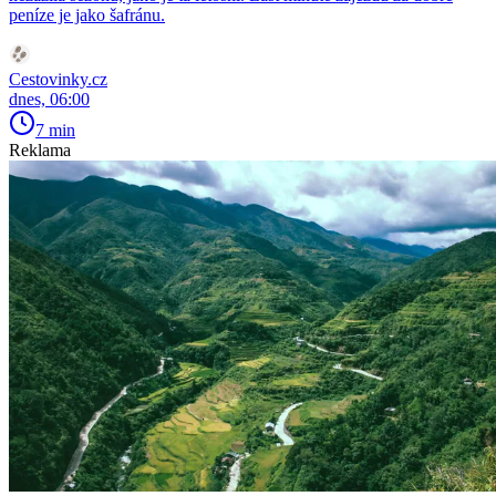
peníze je jako šafránu.
Cestovinky.cz
dnes, 06:00
7 min
Reklama