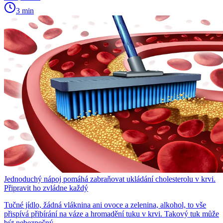
3 min
Jednoduchý nápoj pomáhá zabraňovat ukládání cholesterolu v krvi.
Připravit ho zvládne každý
Tučné jídlo, žádná vláknina ani ovoce a zelenina, alkohol, to vše
přispívá přibírání na váze a hromadění tuku v krvi. Takový tuk může
být nebezpečný.