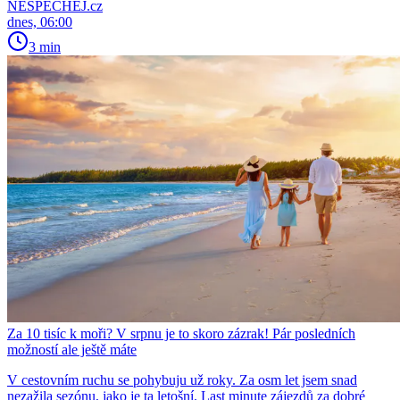
NESPECHEJ.cz
dnes, 06:00
3 min
Za 10 tisíc k moři? V srpnu je to skoro zázrak! Pár posledních
možností ale ještě máte
V cestovním ruchu se pohybuju už roky. Za osm let jsem snad
nezažila sezónu, jako je ta letošní. Last minute zájezdů za dobré