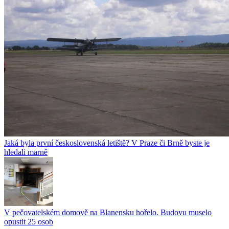
Jaká byla první československá letiště? V Praze či Brně byste je
hledali marně
V pečovatelském domově na Blanensku hořelo. Budovu muselo
opustit 25 osob