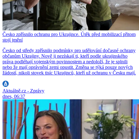
Česko zpřísnilo ochranu pro Ukrajince. Útěk před mobilizací přitom
stojí jmění
Česko od středy zpřísnilo podmínky pro udělování dočasné ochrany
občanům Ukrajiny. Nově ji nezískají ti, kteří podle ukrajinského
práva podléhají vojenským povinnostem a nedoloží, že je splnili
nebo že mají oprávnění zemi opustit. Změna se týká pouze nových
žádostí, nikoli stovek tisíc Ukrajinců, kteří už ochranu v Česku mají.
Aktuálně.cz - Zprávy
dnes, 06:37