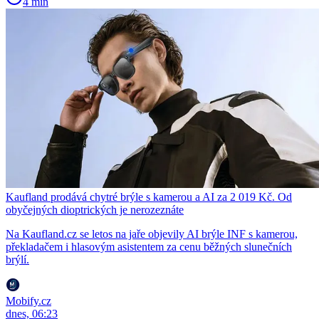
4 min
Kaufland prodává chytré brýle s kamerou a AI za 2 019 Kč. Od
obyčejných dioptrických je nerozeznáte
Na Kaufland.cz se letos na jaře objevily AI brýle INF s kamerou,
překladačem i hlasovým asistentem za cenu běžných slunečních
brýlí.
Mobify.cz
dnes, 06:23