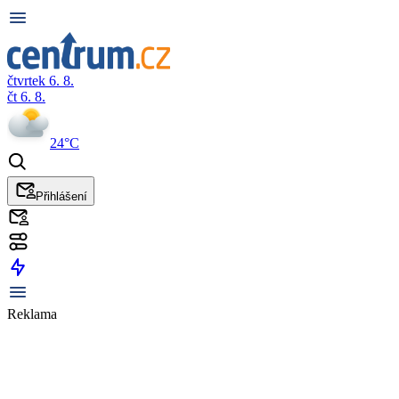
čtvrtek 6. 8.
čt 6. 8.
24°C
Přihlášení
Reklama