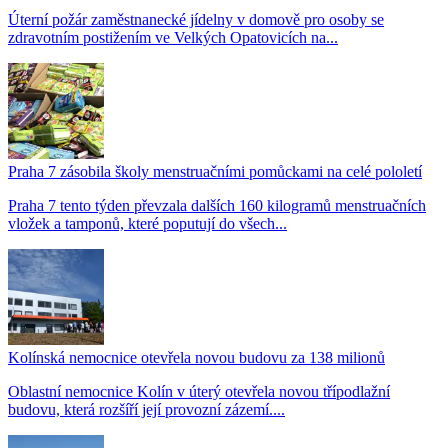
Úterní požár zaměstnanecké jídelny v domově pro osoby se
zdravotním postižením ve Velkých Opatovicích na...
Praha 7 zásobila školy menstruačními pomůckami na celé pololetí
Praha 7 tento týden převzala dalších 160 kilogramů menstruačních
vložek a tamponů, které poputují do všech...
Kolínská nemocnice otevřela novou budovu za 138 milionů
Oblastní nemocnice Kolín v úterý otevřela novou třípodlažní
budovu, která rozšíří její provozní zázemí....