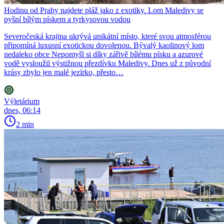
Hodinu od Prahy najdete pláž jako z exotiky. Lom Maledivy se
pyšní bílým pískem a tyrkysovou vodou
Severočeská krajina ukrývá unikátní místo, které svou atmosférou
připomíná luxusní exotickou dovolenou. Bývalý kaolinový lom
nedaleko obce Nepomyšl si díky zářivě bílému písku a azurové
vodě vysloužil výstižnou přezdívku Maledivy. Dnes už z původní
krásy zbylo jen malé jezírko, přesto…
Výletárium
dnes, 06:14
2 min