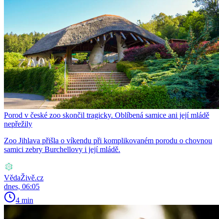
Porod v české zoo skončil tragicky. Oblíbená samice ani její mládě
nepřežily
Zoo Jihlava přišla o víkendu při komplikovaném porodu o chovnou
samici zebry Burchellovy i její mládě.
VědaŽivě.cz
dnes, 06:05
4 min