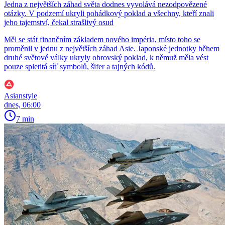
Jedna z největších záhad světa dodnes vyvolává nezodpovězené
otázky. V podzemí ukryli pohádkový poklad a všechny, kteří znali
jeho tajemství, čekal strašlivý osud
Měl se stát finančním základem nového impéria, místo toho se
proměnil v jednu z největších záhad Asie. Japonské jednotky během
druhé světové války ukryly obrovský poklad, k němuž měla vést
pouze spletitá síť symbolů, šifer a tajných kódů.
Asianstyle
dnes, 06:00
7 min