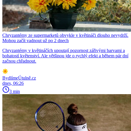
Chryzantémy ze supermarketů obvykle v květináči dlouho nevydrží.
Mohou začít vadnout už po 2 dnech
Chryzantémy v květináčích upoutají pozornost zářivými barvami a
bohatostí květenství. Ale většinou jde o rychlý efekt a během pár dní
začnou chřadnout.
BydlímeÚtulně.cz
dnes, 06:26
3 min