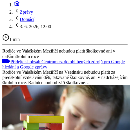
Zprávy
Domácí
3. 6. 2026, 12:00
1 min
Rodiče ve Valašském Meziříčí nebudou platit školkovné ani v
dalším školním roce
Přidejte si obsah Centrum.cz do oblíbených zdrojů pro Google
hledání a Google zprávy
Rodiče ve Valašském Meziříčí na Vsetínsku nebudou platit za
předškolní vzdělávání dětí, takzvané školkovné, ani v nadcházejícím
školním roce. Radnice loni od září školkovné…