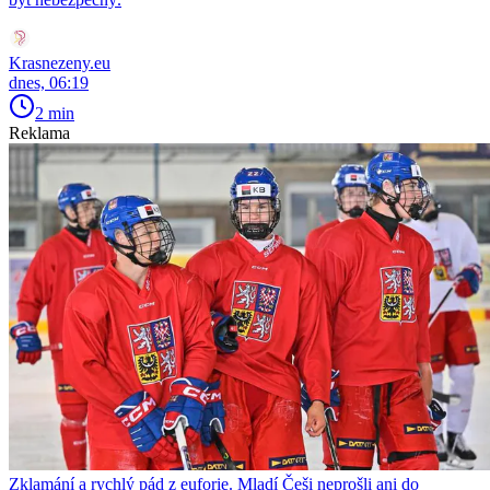
Krasnezeny.eu
dnes, 06:19
2 min
Reklama
Zklamání a rychlý pád z euforie. Mladí Češi neprošli ani do