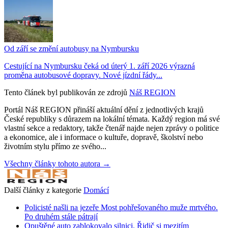
Od září se změní autobusy na Nymbursku
Cestující na Nymbursku čeká od úterý 1. září 2026 výrazná
proměna autobusové dopravy. Nové jízdní řády...
Tento článek byl publikován ze zdrojů
Náš REGION
Portál Náš REGION přináší aktuální dění z jednotlivých krajů
České republiky s důrazem na lokální témata. Každý region má své
vlastní sekce a redaktory, takže čtenář najde nejen zprávy o politice
a ekonomice, ale i informace o kultuře, dopravě, školství nebo
životním stylu přímo ze svého...
Všechny články tohoto autora →
Další články z kategorie
Domácí
Policisté našli na jezeře Most pohřešovaného muže mrtvého.
Po druhém stále pátrají
Opuštěné auto zablokovalo silnici. Řidič si mezitím