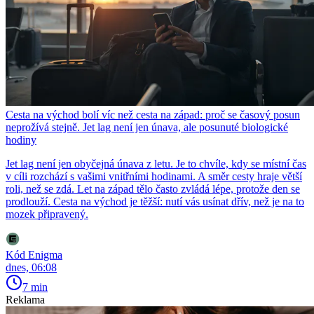
Cesta na východ bolí víc než cesta na západ: proč se časový posun
neprožívá stejně. Jet lag není jen únava, ale posunuté biologické
hodiny
Jet lag není jen obyčejná únava z letu. Je to chvíle, kdy se místní čas
v cíli rozchází s vašimi vnitřními hodinami. A směr cesty hraje větší
roli, než se zdá. Let na západ tělo často zvládá lépe, protože den se
prodlouží. Cesta na východ je těžší: nutí vás usínat dřív, než je na to
mozek připravený.
Kód Enigma
dnes, 06:08
7 min
Reklama