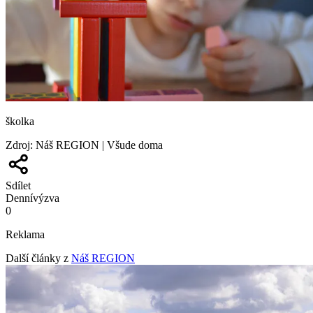
školka
Zdroj
:
Náš REGION | Všude doma
Sdílet
Denní
výzva
0
Reklama
Další články z
Náš REGION