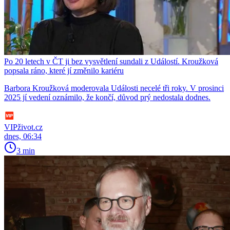
Po 20 letech v ČT ji bez vysvětlení sundali z Událostí. Kroužková
popsala ráno, které jí změnilo kariéru
Barbora Kroužková moderovala Události necelé tři roky. V prosinci
2025 jí vedení oznámilo, že končí, důvod prý nedostala dodnes.
VIPživot.cz
dnes, 06:34
3 min