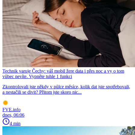
Technik varuje Čechy: váš mobil žere data i přes noc a vy o tom
vůbec nevíte. Vypněte tuhle 1 funkci
Zkontrolovali jste někdy v půlce měsíce, kolik dat jste spotřebovali,
a nestačili se divit? Přitom jste skoro nic...
FVE.info
dnes, 06:06
4 min