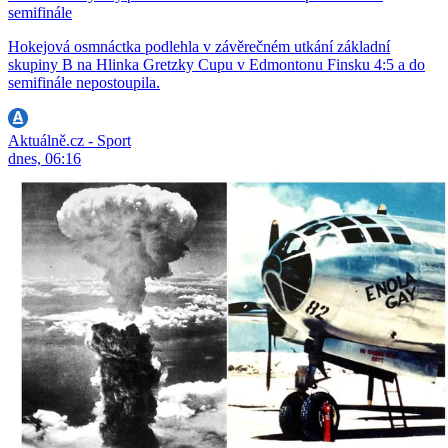
semifinále
Hokejová osmnáctka podlehla v závěrečném utkání základní
skupiny B na Hlinka Gretzky Cupu v Edmontonu Finsku 4:5 a do
semifinále nepostoupila.
Aktuálně.cz - Sport
dnes, 06:16