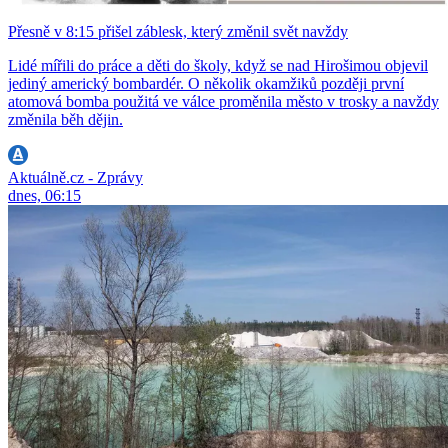
Přesně v 8:15 přišel záblesk, který změnil svět navždy
Lidé mířili do práce a děti do školy, když se nad Hirošimou objevil
jediný americký bombardér. O několik okamžiků později první
atomová bomba použitá ve válce proměnila město v trosky a navždy
změnila běh dějin.
Aktuálně.cz - Zprávy
dnes, 06:15