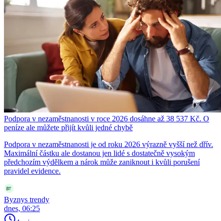
Podpora v nezaměstnanosti v roce 2026 dosáhne až 38 537 Kč. O
peníze ale můžete přijít kvůli jedné chybě
Podpora v nezaměstnanosti je od roku 2026 výrazně vyšší než dřív.
Maximální částku ale dostanou jen lidé s dostatečně vysokým
předchozím výdělkem a nárok může zaniknout i kvůli porušení
pravidel evidence.
Byznys trendy
dnes, 06:25