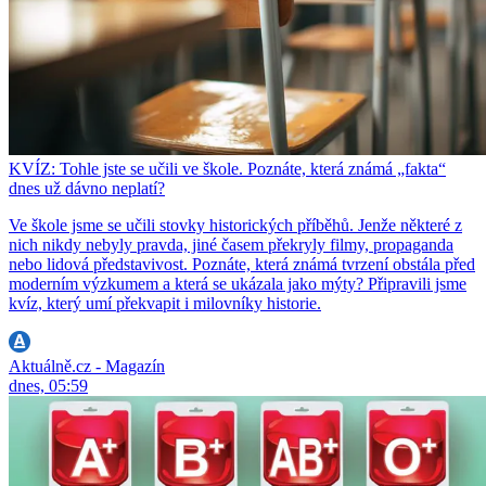
KVÍZ: Tohle jste se učili ve škole. Poznáte, která známá „fakta“
dnes už dávno neplatí?
Ve škole jsme se učili stovky historických příběhů. Jenže některé z
nich nikdy nebyly pravda, jiné časem překryly filmy, propaganda
nebo lidová představivost. Poznáte, která známá tvrzení obstála před
moderním výzkumem a která se ukázala jako mýty? Připravili jsme
kvíz, který umí překvapit i milovníky historie.
Aktuálně.cz - Magazín
dnes, 05:59