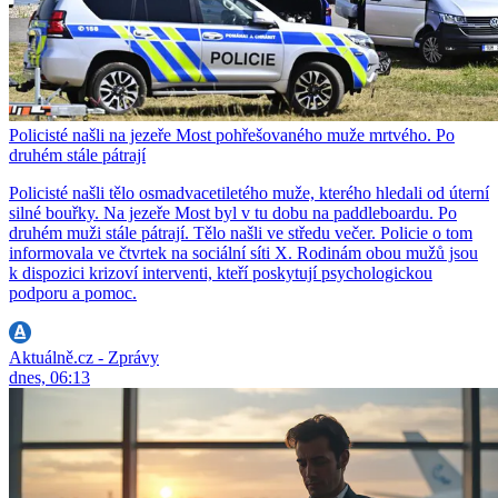
Policisté našli na jezeře Most pohřešovaného muže mrtvého. Po
druhém stále pátrají
Policisté našli tělo osmadvacetiletého muže, kterého hledali od úterní
silné bouřky. Na jezeře Most byl v tu dobu na paddleboardu. Po
druhém muži stále pátrají. Tělo našli ve středu večer. Policie o tom
informovala ve čtvrtek na sociální síti X. Rodinám obou mužů jsou
k dispozici krizoví interventi, kteří poskytují psychologickou
podporu a pomoc.
Aktuálně.cz - Zprávy
dnes, 06:13