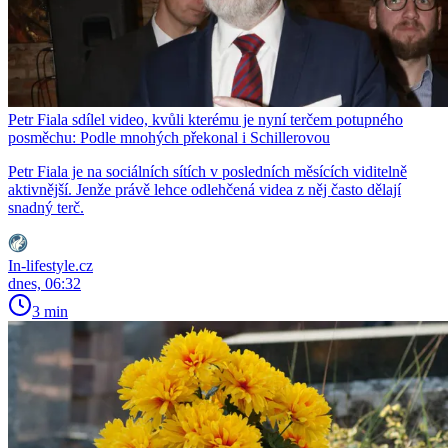
Petr Fiala sdílel video, kvůli kterému je nyní terčem potupného
posměchu: Podle mnohých překonal i Schillerovou
Petr Fiala je na sociálních sítích v posledních měsících viditelně
aktivnější. Jenže právě lehce odlehčená videa z něj často dělají
snadný terč.
In-lifestyle.cz
dnes, 06:32
3 min