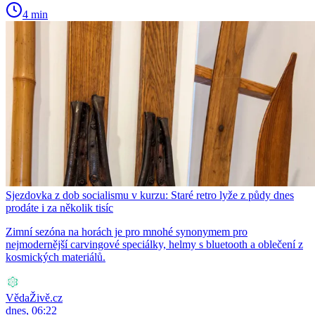
4 min
Sjezdovka z dob socialismu v kurzu: Staré retro lyže z půdy dnes
prodáte i za několik tisíc
Zimní sezóna na horách je pro mnohé synonymem pro
nejmodernější carvingové speciálky, helmy s bluetooth a oblečení z
kosmických materiálů.
VědaŽivě.cz
dnes, 06:22