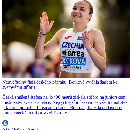
Neuvěřitelný finiš českého zázraku. Botková vytáhla štafetu ke
světovému stříbru
Česká smíšená štafeta na 4x400 metrů získala stříbro na juniorském
mistrovství světa v atletice. Nejrychlejším úsekem ze všech finalistek
jí k tomu pomohla finišmanka Linda Botková, hvězda nedávného
dorosteneckého mistrovství Evropy.
Aktuálně.cz - Sport