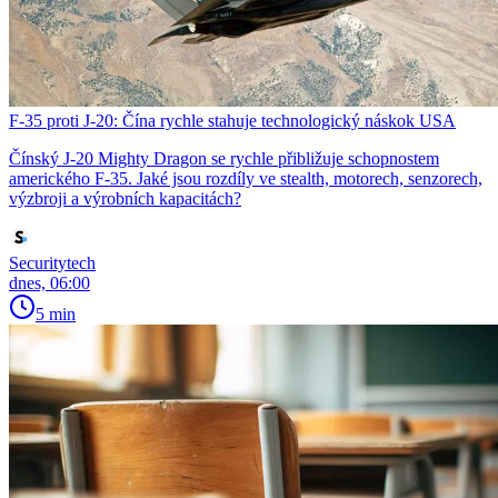
F-35 proti J-20: Čína rychle stahuje technologický náskok USA
Čínský J-20 Mighty Dragon se rychle přibližuje schopnostem
amerického F-35. Jaké jsou rozdíly ve stealth, motorech, senzorech,
výzbroji a výrobních kapacitách?
Securitytech
dnes, 06:00
5 min