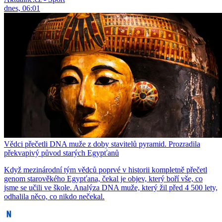
dnes, 06:01
Vědci přečetli DNA muže z doby stavitelů pyramid. Prozradila
překvapivý původ starých Egypťanů
Když mezinárodní tým vědců poprvé v historii kompletně přečetl
genom starověkého Egypťana, čekal je objev, který boří vše, co
jsme se učili ve škole. Analýza DNA muže, který žil před 4 500 lety,
odhalila něco, co nikdo nečekal.