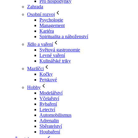
Pro hospodyňky
Zahrada
Osobní rozvoj
Psychologie
Management
Kariéra
Spiritualita a náboženství
Jídlo a vaření
Světová gastronomie
Levné vaření
Kulinářské triky
Mazlíčci
Kočky
Pejskové
Hobby
Modelářství
Včelařství
Rybaření
Letectví
Automobilismus
Adrenalin
Sběratelství
Houbaření