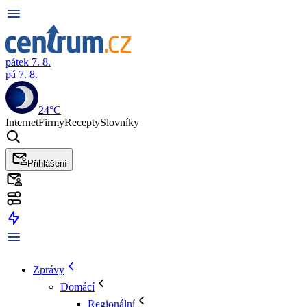
pátek 7. 8.
pá 7. 8.
24°C
Internet
Firmy
Recepty
Slovníky
Přihlášení
Zprávy
Domácí
Regionální