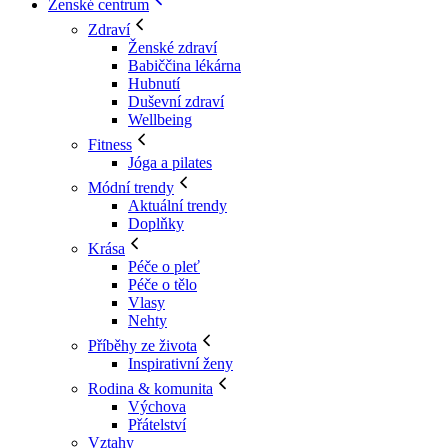
Ženské centrum
Zdraví
Ženské zdraví
Babiččina lékárna
Hubnutí
Duševní zdraví
Wellbeing
Fitness
Jóga a pilates
Módní trendy
Aktuální trendy
Doplňky
Krása
Péče o pleť
Péče o tělo
Vlasy
Nehty
Příběhy ze života
Inspirativní ženy
Rodina & komunita
Výchova
Přátelství
Vztahy