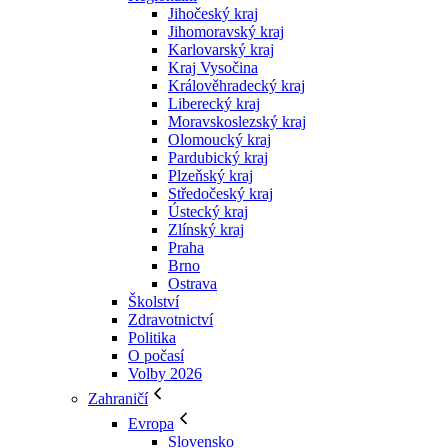
Jihočeský kraj
Jihomoravský kraj
Karlovarský kraj
Kraj Vysočina
Králověhradecký kraj
Liberecký kraj
Moravskoslezský kraj
Olomoucký kraj
Pardubický kraj
Plzeňský kraj
Středočeský kraj
Ústecký kraj
Zlínský kraj
Praha
Brno
Ostrava
Školství
Zdravotnictví
Politika
O počasí
Volby 2026
Zahraničí
Evropa
Slovensko