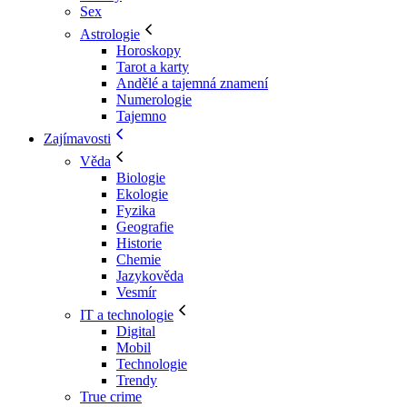
Sex
Astrologie
Horoskopy
Tarot a karty
Andělé a tajemná znamení
Numerologie
Tajemno
Zajímavosti
Věda
Biologie
Ekologie
Fyzika
Geografie
Historie
Chemie
Jazykověda
Vesmír
IT a technologie
Digital
Mobil
Technologie
Trendy
True crime