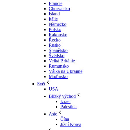
Francie
Chorvatsko
Island
Itálie
Německo
Polsko
Rakousko
Řecko
Rusko
Španělsko
Švédsko
Velká Británie
Rumunsko
Válka na Ukrajině
Maďarsko
Svět
USA
Blízký východ
Izrael
Palestina
Asie
Čína
Jižní Korea