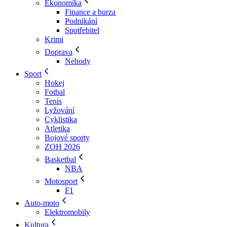
Ekonomika
Finance a burza
Podnikání
Spotřebitel
Krimi
Doprava
Nehody
Sport
Hokej
Fotbal
Tenis
Lyžování
Cyklistika
Atletika
Bojové sporty
ZOH 2026
Basketbal
NBA
Motosport
F1
Auto-moto
Elektromobily
Kultura