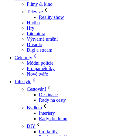
Filmy & kino
Televize
Reality show
Hudba
Hry
Literatura
Výtvarné umění
Divadlo
Digi a stream
Celebrity
Módní policie
Pro pamětníky
Nové tváře
Lifestyle
Cestování
Destinace
Rady na cesty
Bydlení
Interiery
Rady do domu
DIY
Pro kutily