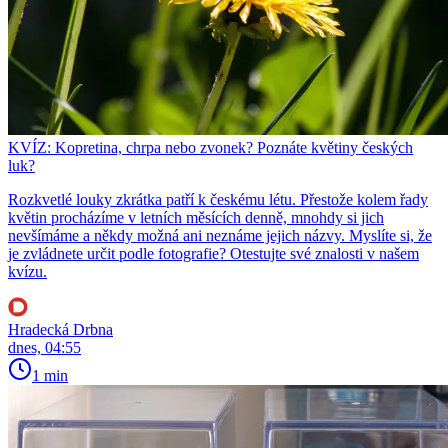
KVÍZ: Kopretina, chrpa nebo zvonek? Poznáte květiny českých
luk?
Rozkvetlé louky zkrátka patří k českému létu. Přestože kolem řady
květin procházíme v letních měsících denně, mnohdy si jich
nevšímáme a někdy možná ani neznáme jejich názvy. Myslíte si, že
je zvládnete určit podle fotografie? Otestujte své znalosti v našem
kvízu.
Hradecká Drbna
dnes, 04:55
1 min