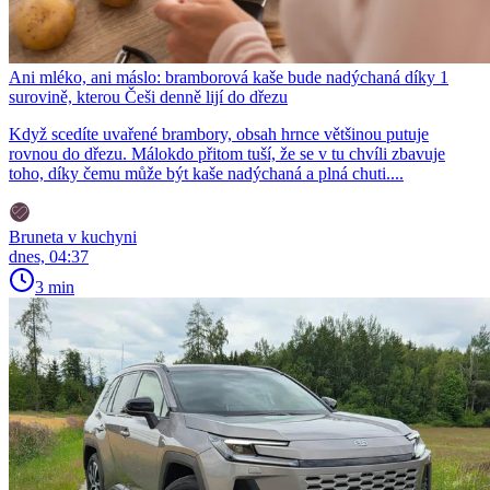
Ani mléko, ani máslo: bramborová kaše bude nadýchaná díky 1
surovině, kterou Češi denně lijí do dřezu
Když scedíte uvařené brambory, obsah hrnce většinou putuje
rovnou do dřezu. Málokdo přitom tuší, že se v tu chvíli zbavuje
toho, díky čemu může být kaše nadýchaná a plná chuti....
Bruneta v kuchyni
dnes, 04:37
3 min