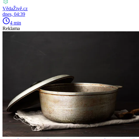
VědaŽivě.cz
dnes, 04:39
4 min
Reklama