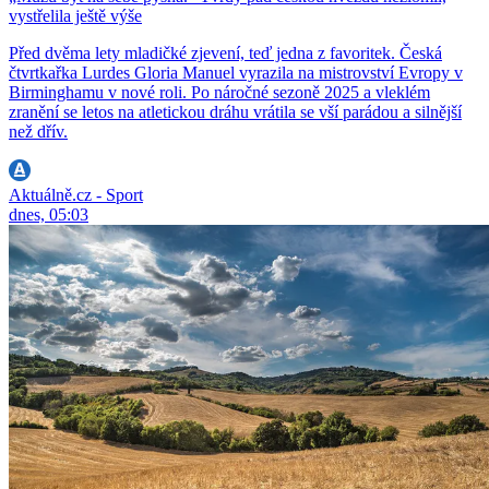
vystřelila ještě výše
Před dvěma lety mladičké zjevení, teď jedna z favoritek. Česká
čtvrtkařka Lurdes Gloria Manuel vyrazila na mistrovství Evropy v
Birminghamu v nové roli. Po náročné sezoně 2025 a vleklém
zranění se letos na atletickou dráhu vrátila se vší parádou a silnější
než dřív.
Aktuálně.cz - Sport
dnes, 05:03