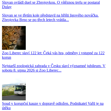
Slovan ovládl duel se Zbrojovkou. O vítěznou trefu se postaral
Dulay
Slovan se ve třetím kole představil na hřišti ligového nováčka.
Zbrojovka Brno se po třech letech vrátila...
Zoo Liberec slaví 122 let: Čeká vás hra, odměny i vstupné za 122
korun
Nejstarší zoologická zahrada v Česku slaví významné jubileum. V
sobotu 8. srpna 2026 si Zoo Liberec...
Soud v korupční kauze v dopravě odložen. Podnikatel Vařil je na
útěku