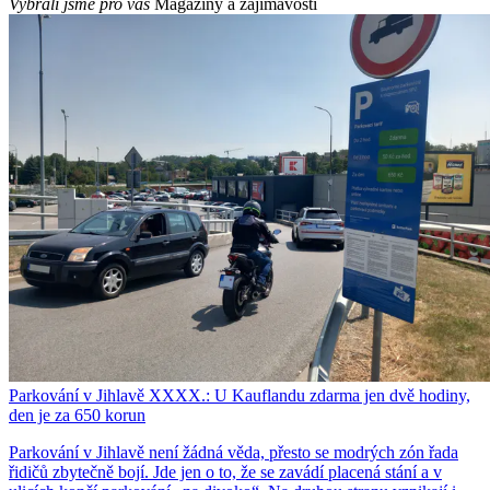
Vybrali jsme pro vás
Magazíny a zajímavosti
Parkování v Jihlavě XXXX.: U Kauflandu zdarma jen dvě hodiny,
den je za 650 korun
Parkování v Jihlavě není žádná věda, přesto se modrých zón řada
řidičů zbytečně bojí. Jde jen o to, že se zavádí placená stání a v