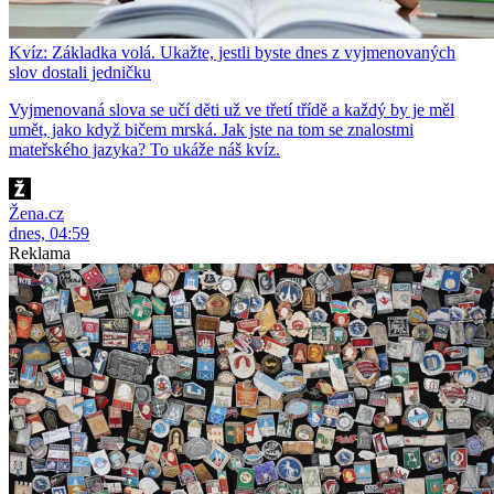
Kvíz: Základka volá. Ukažte, jestli byste dnes z vyjmenovaných
slov dostali jedničku
Vyjmenovaná slova se učí děti už ve třetí třídě a každý by je měl
umět, jako když bičem mrská. Jak jste na tom se znalostmi
mateřského jazyka? To ukáže náš kvíz.
Žena.cz
dnes, 04:59
Reklama