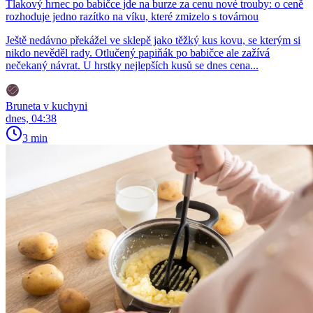
Tlakový hrnec po babičce jde na burze za cenu nové trouby: o ceně
rozhoduje jedno razítko na víku, které zmizelo s továrnou
Ještě nedávno překážel ve sklepě jako těžký kus kovu, se kterým si
nikdo nevěděl rady. Otlučený papiňák po babičce ale zažívá
nečekaný návrat. U hrstky nejlepších kusů se dnes cena...
Bruneta v kuchyni
dnes, 04:38
3 min