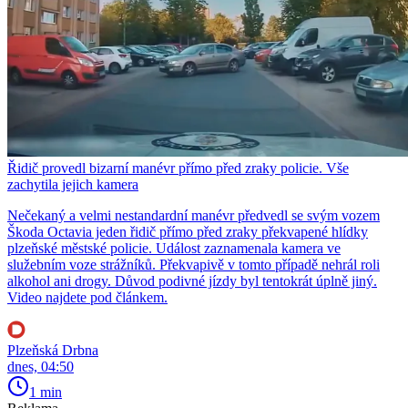
Řidič provedl bizarní manévr přímo před zraky policie. Vše
zachytila jejich kamera
Nečekaný a velmi nestandardní manévr předvedl se svým vozem
Škoda Octavia jeden řidič přímo před zraky překvapené hlídky
plzeňské městské policie. Událost zaznamenala kamera ve
služebním voze strážníků. Překvapivě v tomto případě nehrál roli
alkohol ani drogy. Důvod podivné jízdy byl tentokrát úplně jiný.
Video najdete pod článkem.
Plzeňská Drbna
dnes, 04:50
1 min