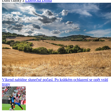
Další články z
Liberecká Drbna
Víkend nabídne slunečné počasí. Po krátkém ochlazení se opět vrátí
tropy