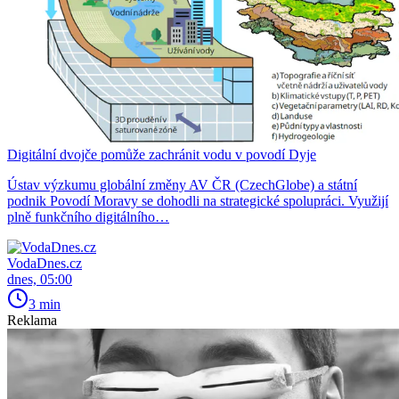
Digitální dvojče pomůže zachránit vodu v povodí Dyje
Ústav výzkumu globální změny AV ČR (CzechGlobe) a státní
podnik Povodí Moravy se dohodli na strategické spolupráci. Využijí
plně funkčního digitálního…
VodaDnes.cz
dnes, 05:00
3 min
Reklama