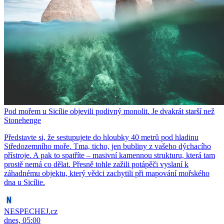
Pod mořem u Sicílie objevili podivný monolit. Je dvakrát starší než
Stonehenge
Představte si, že sestupujete do hloubky 40 metrů pod hladinu
Středozemního moře. Tma, ticho, jen bubliny z vašeho dýchacího
přístroje. A pak to spatříte – masivní kamennou strukturu, která tam
prostě nemá co dělat. Přesně tohle zažili potápěči vyslaní k
záhadnému objektu, který vědci zachytili při mapování mořského
dna u Sicílie.
NESPECHEJ.cz
dnes, 05:00