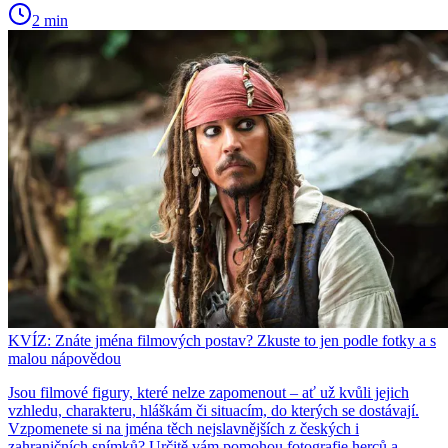
2 min
KVÍZ: Znáte jména filmových postav? Zkuste to jen podle fotky a s
malou nápovědou
Jsou filmové figury, které nelze zapomenout – ať už kvůli jejich
vzhledu, charakteru, hláškám či situacím, do kterých se dostávají.
Vzpomenete si na jména těch nejslavnějších z českých i
zahraničních snímků? Určitě vám pomohou fotografie herců a