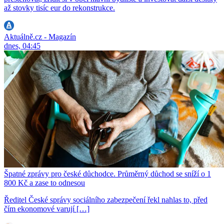
až stovky tisíc eur do rekonstrukce.
Aktuálně.cz - Magazín
dnes, 04:45
Špatné zprávy pro české důchodce. Průměrný důchod se sníží o 1
800 Kč a zase to odnesou
Ředitel České správy sociálního zabezpečení řekl nahlas to, před
čím ekonomové varují […]