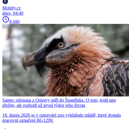
Mobify.cz
dnes, 04:40
4 min
Samec orlosupa z Ostravy míří do Španělska. O tom, jestli tam
přežije, ale rozhodl už první týden jeho života
18. února 2026 se v ostravské zoo vyklubalo mládě, které dostalo
pracovní označení BG1299.