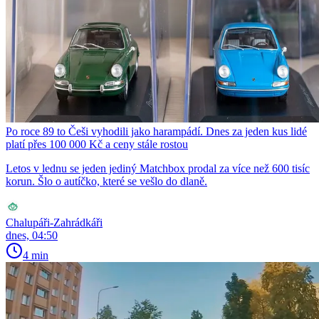
Po roce 89 to Češi vyhodili jako harampádí. Dnes za jeden kus lidé
platí přes 100 000 Kč a ceny stále rostou
Letos v lednu se jeden jediný Matchbox prodal za více než 600 tisíc
korun. Šlo o autíčko, které se vešlo do dlaně.
Chalupáři-Zahrádkáři
dnes, 04:50
4 min