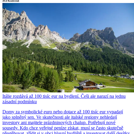
Reklama
Itálie rozdává až 100 tisíc eur na bydlení. Češi ale narazí na jednu
zásadní podmínku
Domy za symbolické euro nebo dotace až 100 tisíc eur vypadají
jako splněný sen. Ve skutečnosti ale italské regiony nehledají
investory ani majitele prázdninových chalup. Potřebují nové
sousedy. Kdo chce veřejné peníze získat, musí se často skutečně
přestěhovat, zřídit si v obci hlavní bydliště a investovat další desítky