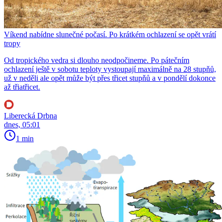
Víkend nabídne slunečné počasí. Po krátkém ochlazení se opět vrátí
tropy
Od tropického vedra si dlouho neodpočineme. Po pátečním
ochlazení ještě v sobotu teploty vystoupají maximálně na 28 stupňů,
už v neděli ale opět může být přes třicet stupňů a v pondělí dokonce
až třiatřicet.
Liberecká Drbna
dnes, 05:01
1 min