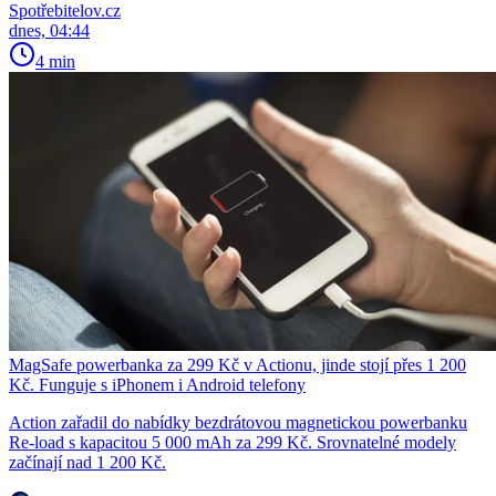
Spotřebitelov.cz
dnes, 04:44
4 min
MagSafe powerbanka za 299 Kč v Actionu, jinde stojí přes 1 200
Kč. Funguje s iPhonem i Android telefony
Action zařadil do nabídky bezdrátovou magnetickou powerbanku
Re-load s kapacitou 5 000 mAh za 299 Kč. Srovnatelné modely
začínají nad 1 200 Kč.