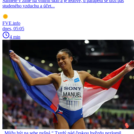
Sáhnete v zimě na vnitřní sklo a je ledové, u parapetu se drží pás
studeného vzduchu a účet...
FVE.info
dnes, 05:05
4 min
„Můžu být na sebe pyšná.“ Tvrdý pád českou hvězdu nezlomil,