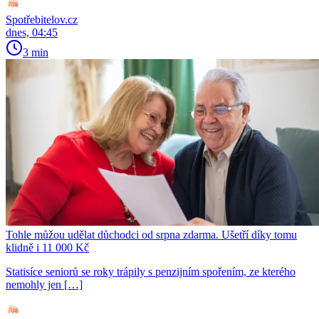
Spotřebitelov.cz
dnes, 04:45
3 min
Tohle můžou udělat důchodci od srpna zdarma. Ušetří díky tomu
klidně i 11 000 Kč
Statisíce seniorů se roky trápily s penzijním spořením, ze kterého
nemohly jen […]