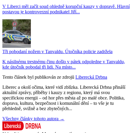
V Liberci měl začít soud ohledně korupční kauzy v dopravě. Hlavní
postavou je kontroverzní podnikatel Jiří...
Tři pobodaní nožem v Tanvaldu. Útočníka policie zadržela
K násilnému trestnému činu došlo v pátek odpoledne v Tanvaldu,
kde útočník pobodal tři lidi. Na místo...
Tento článek byl publikován ze zdrojů
Liberecká Drbna
Liberec a okolí očima, které vidí zblízka. Liberecká Drbna přináší
aktuální zprávy, příběhy i kauzy z regionu, který má svou
specifickou energii – od hor přes města až po malé obce. Politika,
doprava, kultura, bezpečnost i komunální dění – to vše je tu
přehledně, svižně a bez zbytečných...
Všechny články tohoto autora →