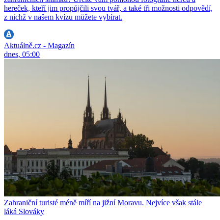
hereček, kteří jim propůjčili svou tvář, a také tři možnosti odpovědí,
z nichž v našem kvízu můžete vybírat.
Aktuálně.cz - Magazín
dnes, 05:00
Zahraniční turisté méně míří na jižní Moravu. Nejvíce však stále
láká Slováky