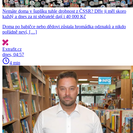
Nemáte doma v šuplíku tuhle drobnost z ČSSR? Dřív ji měl skoro
každý a dnes za ni sběratelé dají i 40 000 Kč
Doma po babičce nebo dědovi zůstala hromádka odznaků a nikdo
pořádně neví, […]
Extrafit.cz
dnes, 04:57
4 min