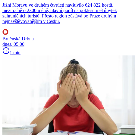
Jižní Moravu ve druhém čtvrtletí navštívilo 624 822 hostů,
meziročně o 2300 méně, hlavní podíl na poklesu měl úbytek
zahraničních turistů. Přesto region zůstává po Praze druhým
nejnavštěvovanějším v Česku.
Brněnská Drbna
dnes, 05:00
1 min