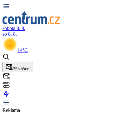
sobota 8. 8.
so 8. 8.
14°C
Přihlášení
Reklama