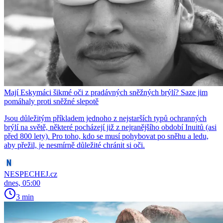
Mají Eskymáci šikmé oči z pradávných sněžných brýlí? Saze jim
pomáhaly proti sněžné slepotě
Jsou důležitým příkladem jednoho z nejstarších typů ochranných
brýlí na světě, některé pocházejí již z nejranějšího období Inuitů (asi
před 800 lety). Pro toho, kdo se musí pohybovat po sněhu a ledu,
aby přežil, je nesmírně důležité chránit si oči.
NESPECHEJ.cz
dnes, 05:00
3 min