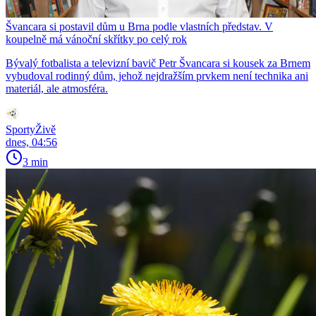
Švancara si postavil dům u Brna podle vlastních představ. V
koupelně má vánoční skřítky po celý rok
Bývalý fotbalista a televizní bavič Petr Švancara si kousek za Brnem
vybudoval rodinný dům, jehož nejdražším prvkem není technika ani
materiál, ale atmosféra.
SportyŽivě
dnes, 04:56
3 min