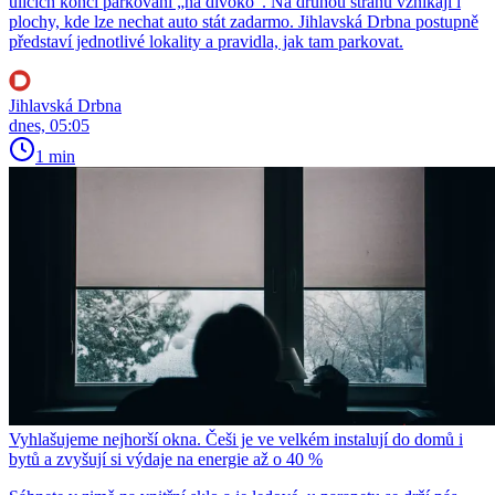
ulicích končí parkování „na divoko“. Na druhou stranu vznikají i
plochy, kde lze nechat auto stát zadarmo. Jihlavská Drbna postupně
představí jednotlivé lokality a pravidla, jak tam parkovat.
Jihlavská Drbna
dnes, 05:05
1 min
Vyhlašujeme nejhorší okna. Češi je ve velkém instalují do domů i
bytů a zvyšují si výdaje na energie až o 40 %