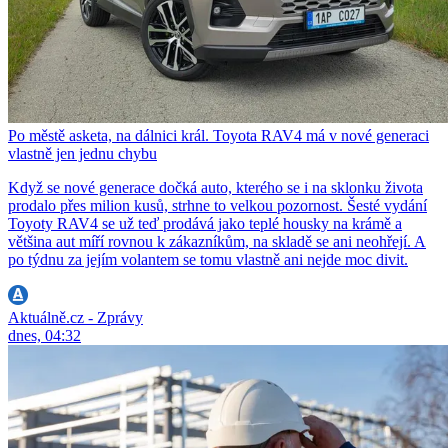
Po městě asketa, na dálnici král. Toyota RAV4 má v nové generaci
vlastně jen jednu chybu
Když se nové generace dočká auto, kterého se i na sklonku života
prodalo přes milion kusů, strhne to velkou pozornost. Šesté vydání
Toyoty RAV4 se už teď prodává jako teplé housky na krámě a
většina aut míří rovnou k zákazníkům, na skladě se ani neohřejí. A
po týdnu za jejím volantem se tomu vlastně ani nejde moc divit.
Aktuálně.cz - Zprávy
dnes, 04:32