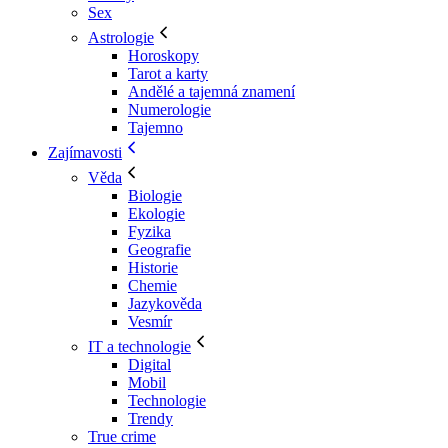
Sex
Astrologie
Horoskopy
Tarot a karty
Andělé a tajemná znamení
Numerologie
Tajemno
Zajímavosti
Věda
Biologie
Ekologie
Fyzika
Geografie
Historie
Chemie
Jazykověda
Vesmír
IT a technologie
Digital
Mobil
Technologie
Trendy
True crime