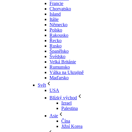
Francie
Chorvatsko
Island
Itálie
Německo
Polsko
Rakousko
Řecko
Rusko
Španělsko
Švédsko
Velká Británie
Rumunsko
Válka na Ukrajině
Maďarsko
Svět
USA
Blízký východ
Izrael
Palestina
Asie
Čína
Jižní Korea