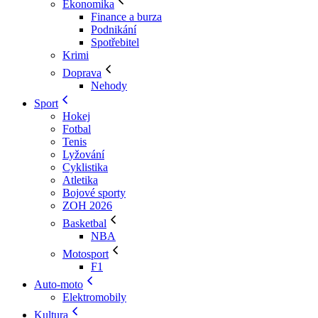
Ekonomika
Finance a burza
Podnikání
Spotřebitel
Krimi
Doprava
Nehody
Sport
Hokej
Fotbal
Tenis
Lyžování
Cyklistika
Atletika
Bojové sporty
ZOH 2026
Basketbal
NBA
Motosport
F1
Auto-moto
Elektromobily
Kultura