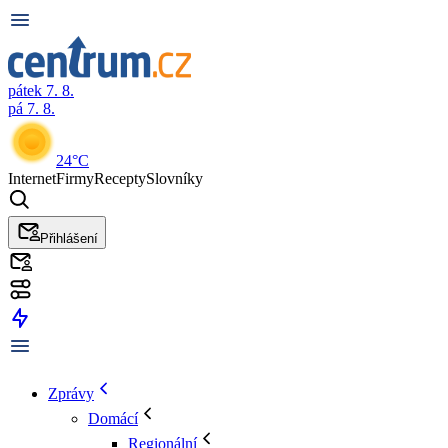
pátek 7. 8.
pá 7. 8.
24°C
Internet
Firmy
Recepty
Slovníky
Přihlášení
Zprávy
Domácí
Regionální