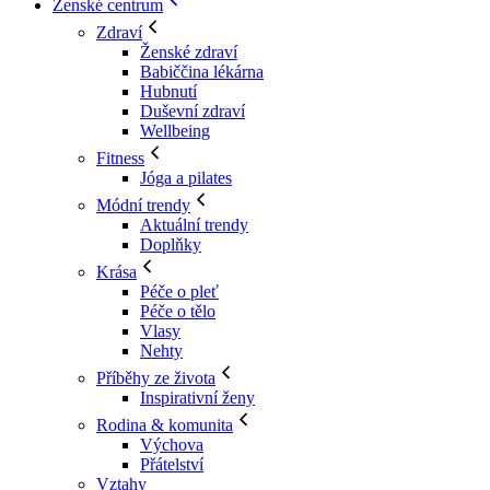
Ženské centrum
Zdraví
Ženské zdraví
Babiččina lékárna
Hubnutí
Duševní zdraví
Wellbeing
Fitness
Jóga a pilates
Módní trendy
Aktuální trendy
Doplňky
Krása
Péče o pleť
Péče o tělo
Vlasy
Nehty
Příběhy ze života
Inspirativní ženy
Rodina & komunita
Výchova
Přátelství
Vztahy