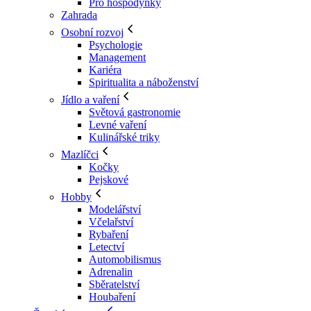
Pro hospodyňky
Zahrada
Osobní rozvoj
Psychologie
Management
Kariéra
Spiritualita a náboženství
Jídlo a vaření
Světová gastronomie
Levné vaření
Kulinářské triky
Mazlíčci
Kočky
Pejskové
Hobby
Modelářství
Včelařství
Rybaření
Letectví
Automobilismus
Adrenalin
Sběratelství
Houbaření