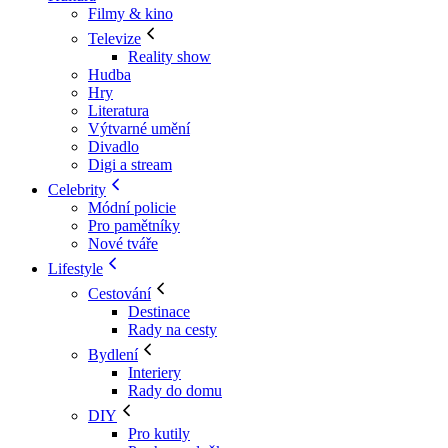
Filmy & kino
Televize
Reality show
Hudba
Hry
Literatura
Výtvarné umění
Divadlo
Digi a stream
Celebrity
Módní policie
Pro pamětníky
Nové tváře
Lifestyle
Cestování
Destinace
Rady na cesty
Bydlení
Interiery
Rady do domu
DIY
Pro kutily