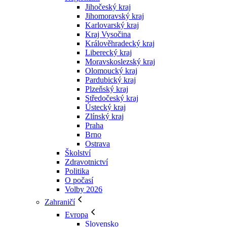
Jihočeský kraj
Jihomoravský kraj
Karlovarský kraj
Kraj Vysočina
Králověhradecký kraj
Liberecký kraj
Moravskoslezský kraj
Olomoucký kraj
Pardubický kraj
Plzeňský kraj
Středočeský kraj
Ústecký kraj
Zlínský kraj
Praha
Brno
Ostrava
Školství
Zdravotnictví
Politika
O počasí
Volby 2026
Zahraničí
Evropa
Slovensko