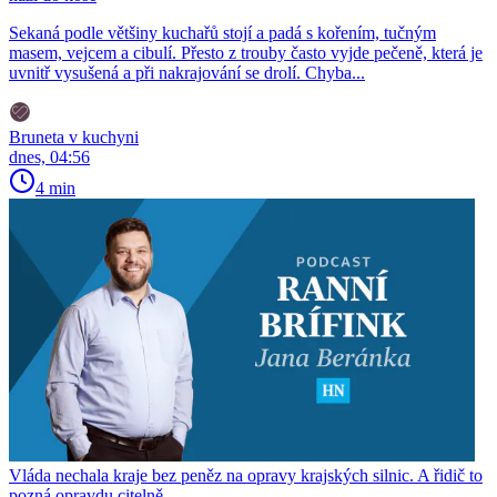
Sekaná podle většiny kuchařů stojí a padá s kořením, tučným
masem, vejcem a cibulí. Přesto z trouby často vyjde pečeně, která je
uvnitř vysušená a při nakrajování se drolí. Chyba...
Bruneta v kuchyni
dnes, 04:56
4 min
Vláda nechala kraje bez peněz na opravy krajských silnic. A řidič to
pozná opravdu citelně