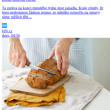
Ta zpráva na konci minulého týdne dost zapadla. Kraje zjistily, že
letos nedostanou žádnou pomoc ze státního rozpočtu na opravy
silnic nižších tříd....
HN.cz
dnes, 04:56