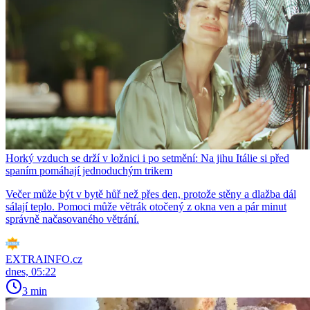
Horký vzduch se drží v ložnici i po setmění: Na jihu Itálie si před
spaním pomáhají jednoduchým trikem
Večer může být v bytě hůř než přes den, protože stěny a dlažba dál
sálají teplo. Pomoci může větrák otočený z okna ven a pár minut
správně načasovaného větrání.
EXTRAINFO.cz
dnes, 05:22
3 min