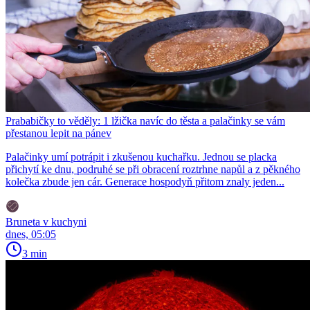
Prababičky to věděly: 1 lžička navíc do těsta a palačinky se vám
přestanou lepit na pánev
Palačinky umí potrápit i zkušenou kuchařku. Jednou se placka
přichytí ke dnu, podruhé se při obracení roztrhne napůl a z pěkného
kolečka zbude jen cár. Generace hospodyň přitom znaly jeden...
Bruneta v kuchyni
dnes, 05:05
3 min