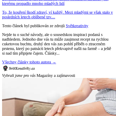
kterému propadlo mnoho mladých lidí
To, že kouření škodí zdraví, ví každý. Mezi mladými se však stalo v
posledních letech oblíbené tzv....
Tento článek byl publikován ze zdrojů
Světkreativity
Nejde tu o suché návody, ale o sousedskou inspiraci podaná s
nadhledem. Jednoho dne vás tu může zaujmout recept na rychlou
cuketovou buchtu, druhý den vás zas pohltí příběh o ztraceném
prstenu, který po patnácti letech překvapivě našli na farmě – a ještě
si nad tím připijete čajem. Články...
Všechny články tohoto autora →
Vybrali jsme pro vás
Magazíny a zajímavosti