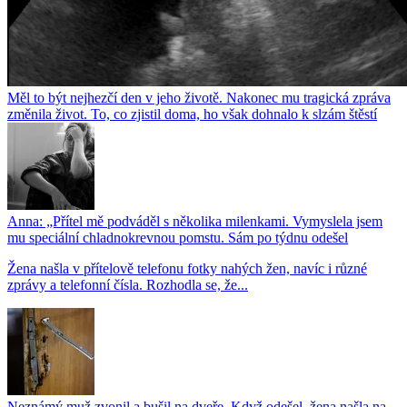
Měl to být nejhezčí den v jeho životě. Nakonec mu tragická zpráva
změnila život. To, co zjistil doma, ho však dohnalo k slzám štěstí
Anna: „Přítel mě podváděl s několika milenkami. Vymyslela jsem
mu speciální chladnokrevnou pomstu. Sám po týdnu odešel
Žena našla v přítelově telefonu fotky nahých žen, navíc i různé
zprávy a telefonní čísla. Rozhodla se, že...
Neznámý muž zvonil a bušil na dveře. Když odešel, žena našla na