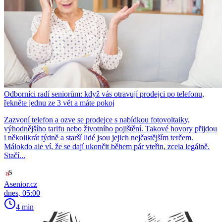
Odborníci radí seniorům: když vás otravují prodejci po telefonu,
řekněte jednu ze 3 vět a máte pokoj
Zazvoní telefon a ozve se prodejce s nabídkou fotovoltaiky,
výhodnějšího tarifu nebo životního pojištění. Takové hovory přijdou
i několikrát týdně a starší lidé jsou jejich nejčastějším terčem.
Málokdo ale ví, že se dají ukončit během pár vteřin, zcela legálně.
Stačí...
Asenior.cz
dnes, 05:00
4 min