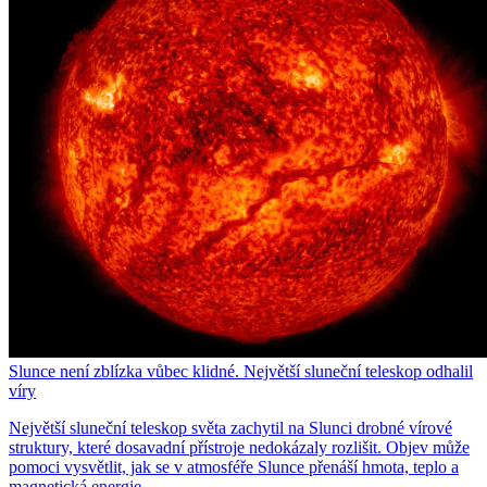
Slunce není zblízka vůbec klidné. Největší sluneční teleskop odhalil
víry
Největší sluneční teleskop světa zachytil na Slunci drobné vírové
struktury, které dosavadní přístroje nedokázaly rozlišit. Objev může
pomoci vysvětlit, jak se v atmosféře Slunce přenáší hmota, teplo a
magnetická energie.