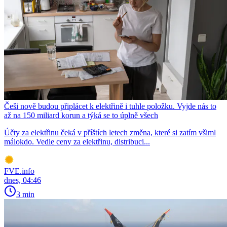
Češi nově budou připlácet k elektřině i tuhle položku. Vyjde nás to
až na 150 miliard korun a týká se to úplně všech
Účty za elektřinu čeká v příštích letech změna, které si zatím všiml
málokdo. Vedle ceny za elektřinu, distribuci...
FVE.info
dnes, 04:46
3 min