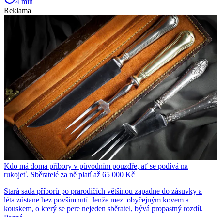
4 min
Reklama
Kdo má doma příbory v původním pouzdře, ať se podívá na
rukojeť. Sběratelé za ně platí až 65 000 Kč
Stará sada příborů po prarodičích většinou zapadne do zásuvky a
léta zůstane bez povšimnutí. Jenže mezi obyčejným kovem a
kouskem, o který se pere nejeden sběratel, bývá propastný rozdíl.