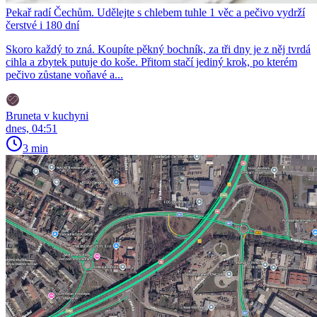
Pekař radí Čechům. Udělejte s chlebem tuhle 1 věc a pečivo vydrží
čerstvé i 180 dní
Skoro každý to zná. Koupíte pěkný bochník, za tři dny je z něj tvrdá
cihla a zbytek putuje do koše. Přitom stačí jediný krok, po kterém
pečivo zůstane voňavé a...
Bruneta v kuchyni
dnes, 04:51
3 min