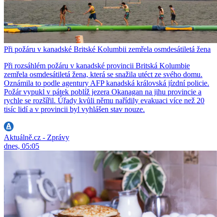
Při požáru v kanadské Britské Kolumbii zemřela osmdesátiletá žena
Při rozsáhlém požáru v kanadské provincii Britská Kolumbie
zemřela osmdesátiletá žena, která se snažila utéct ze svého domu.
Oznámila to podle agentury AFP kanadská královská jízdní policie.
Požár vypukl v pátek poblíž jezera Okanagan na jihu provincie a
rychle se rozšířil. Úřady kvůli němu nařídily evakuaci více než 20
tisíc lidí a v provincii byl vyhlášen stav nouze.
Aktuálně.cz - Zprávy
dnes, 05:05