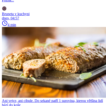
Pozná...
Bruneta v kuchyni
dnes, 04:57
4 min
Ani vejce, ani cibule. Do sekané patří 1 surovina, kterou většina lidí
hází do koše