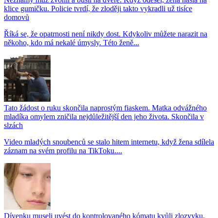
klice gumičku. Policie tvrdí, že zloději takto vykradli už tisíce
domovů
Říká se, že opatrnosti není nikdy dost. Kdykoliv můžete narazit na
někoho, kdo má nekalé úmysly. Této ženě...
Tato žádost o ruku skončila naprostým fiaskem. Matka odvážného
mladíka omylem zničila nejdůležitější den jeho života. Skončila v
slzách
Video mladých snoubenců se stalo hitem internetu, když žena sdílela
záznam na svém profilu na TikToku....
Dívenku museli uvést do kontrolovaného kómatu kvůli zlozvyku,