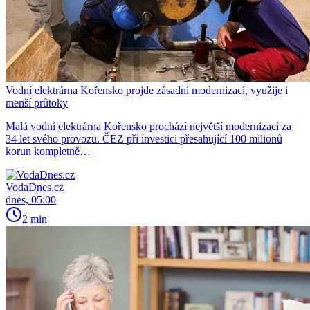
Vodní elektrárna Kořensko projde zásadní modernizací, využije i
menší průtoky
Malá vodní elektrárna Kořensko prochází největší modernizací za
34 let svého provozu. ČEZ při investici přesahující 100 milionů
korun kompletně…
VodaDnes.cz
dnes, 05:00
2 min