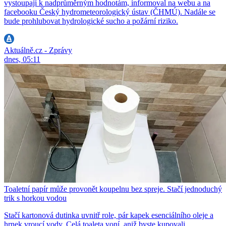
vystoupají k nadprůměrným hodnotám, informoval na webu a na
facebooku Český hydrometeorologický ústav (ČHMÚ). Nadále se
bude prohlubovat hydrologické sucho a požární riziko.
Aktuálně.cz - Zprávy
dnes, 05:11
Toaletní papír může provonět koupelnu bez spreje. Stačí jednoduchý
trik s horkou vodou
Stačí kartonová dutinka uvnitř role, pár kapek esenciálního oleje a
hrnek vroucí vody. Celá toaleta voní, aniž byste kupovali