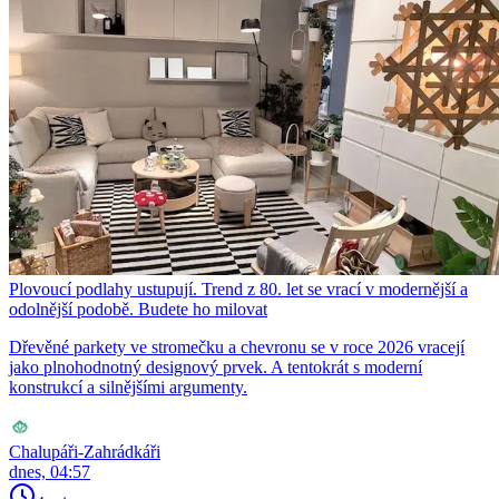
Plovoucí podlahy ustupují. Trend z 80. let se vrací v modernější a
odolnější podobě. Budete ho milovat
Dřevěné parkety ve stromečku a chevronu se v roce 2026 vracejí
jako plnohodnotný designový prvek. A tentokrát s moderní
konstrukcí a silnějšími argumenty.
Chalupáři-Zahrádkáři
dnes, 04:57