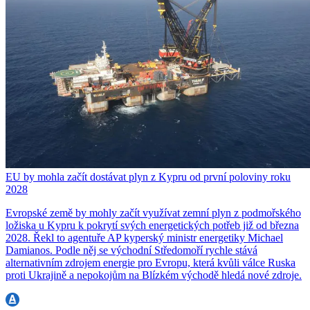
EU by mohla začít dostávat plyn z Kypru od první poloviny roku
2028
Evropské země by mohly začít využívat zemní plyn z podmořského
ložiska u Kypru k pokrytí svých energetických potřeb již od března
2028. Řekl to agentuře AP kyperský ministr energetiky Michael
Damianos. Podle něj se východní Středomoří rychle stává
alternativním zdrojem energie pro Evropu, která kvůli válce Ruska
proti Ukrajině a nepokojům na Blízkém východě hledá nové zdroje.