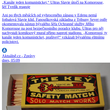
„Kanále jeden komunistickej.“ Ultras Slavie útočí na Komorouse,
šéf Tvrdík reaguje
Ani po třech měsících od vyhroceného zápasu v Edenu nemá
fotbalová Slavie klid. Fanouškovská základna z Tribuny Sever ostře
okomentovala nástup bývalého šéfa Ochranné služby Jiřího
Komorouse na post bezpečnostního poradce klubu. Ultras pro něj
nachystali komiksový mural přímo naproti stadionu. „Komorousi, ty
kanále jeden komunistickej, prašivej!“ vzkázali bývalému elitnímu
policistovi.
Aktuálně.cz - Zprávy
dnes, 05:09