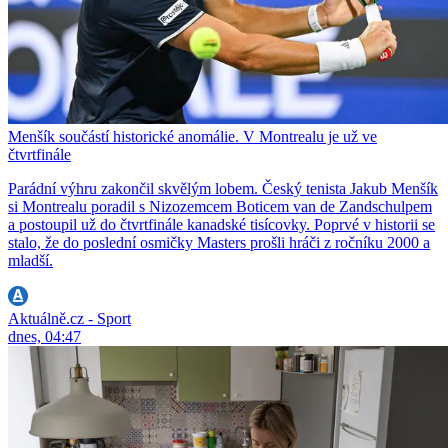
Menšík součástí historické anomálie. V Montrealu je už ve
čtvrtfinále
Parádní výhru zakončil skvělým lobem. Český tenista Jakub Menšík
si Montrealu poradil s Nizozemcem Boticem van de Zandschulpem
a postoupil už do čtvrtfinále kanadské tisícovky. Poprvé v historii se
stalo, že do poslední osmičky Masters prošli hráči z ročníku 2000 a
mladší.
Aktuálně.cz - Sport
dnes, 04:47