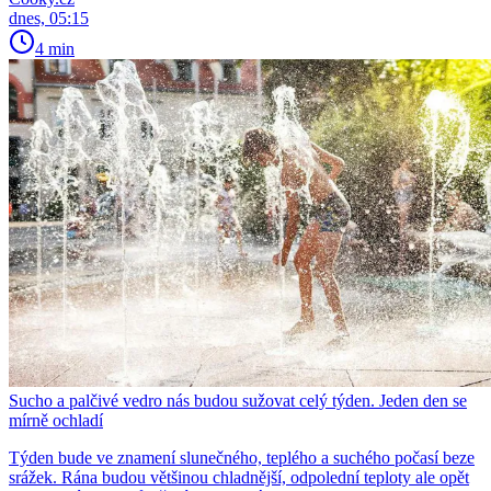
dnes, 05:15
4 min
Sucho a palčivé vedro nás budou sužovat celý týden. Jeden den se
mírně ochladí
Týden bude ve znamení slunečného, teplého a suchého počasí beze
srážek. Rána budou většinou chladnější, odpolední teploty ale opět