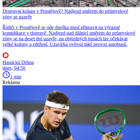
Dopravní kolaps v Prostějově? Nadjezd směrem do průmyslové
zóny se uzavře
Řidiči v Prostějově se ode dneška musí připravit na výrazné
komplikace v dopravě. Nadjezd nad dálnicí směrem do průmyslové
zóny se na deset dní uzavře, na objízdných trasách lze očekávat
velké kolony a zdržení. Uzavírka ovlivní také provoz autobusů.
Hanácká Drbna
dnes, 04:50
1 min
Reklama