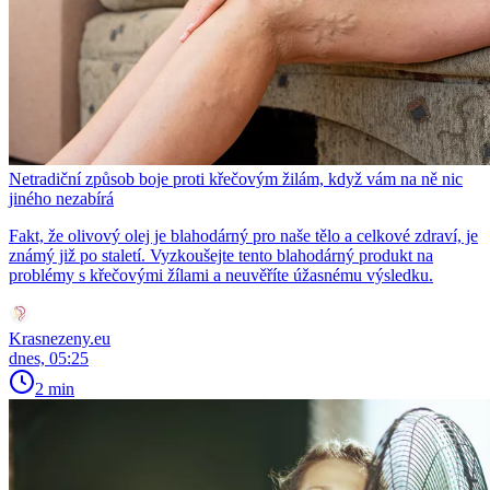
Netradiční způsob boje proti křečovým žilám, když vám na ně nic
jiného nezabírá
Fakt, že olivový olej je blahodárný pro naše tělo a celkové zdraví, je
známý již po staletí. Vyzkoušejte tento blahodárný produkt na
problémy s křečovými žílami a neuvěříte úžasnému výsledku.
Krasnezeny.eu
dnes, 05:25
2 min