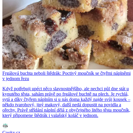
Frgálová buchta neboli štědrák: Poctivý moučník se čtyřmi náplněmi
v jednom řezu
Když potřebuji upéct něco slavnostnějšího, ale nechci půl dne stát u
kynutého těsta, sahám právě po frgálové buchtě na plech. Je rychlá,
sytá a díky čtyřem náplním si u nás doma každý najde svůj kousek –
někdo tvarohový, jiný makový, další nedá dopustit na povidla a
ořechy. Právě střídání náplní dělá z obyčejného litého těsta moučník,
který připomene štědrák i valašský koláč v jednom.
Cooky.cz