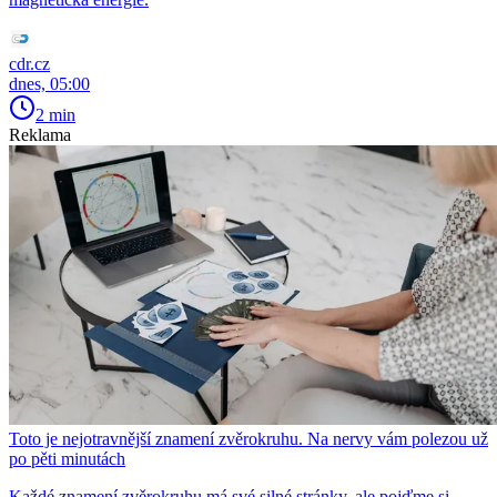
cdr.cz
dnes, 05:00
2 min
Reklama
Toto je nejotravnější znamení zvěrokruhu. Na nervy vám polezou už
po pěti minutách
Každé znamení zvěrokruhu má své silné stránky, ale pojďme si