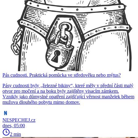
Pás cudnosti. Praktická pomůcka ve středověku nebo mýtus?
Pásy cudnosti byly „železné bikiny“, které měly v přední části malý
otvor pro močení a na boku byly zajištěny visacím zámkem.
Vznikly jako důmyslné opatření zajišťující věrnost manželek během
mužova dlouhého pobytu mimo domov.
NESPECHEJ.cz
dnes, 05:00
2 min