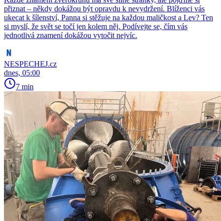
přiznat – někdy dokážou být opravdu k nevydržení. Blíženci vás
ukecat k šílenství, Panna si stěžuje na každou maličkost a Lev? Ten
si myslí, že svět se točí jen kolem něj. Podívejte se, čím vás
jednotlivá znamení dokážou vytočit nejvíc.
NESPECHEJ.cz
dnes, 05:00
7 min