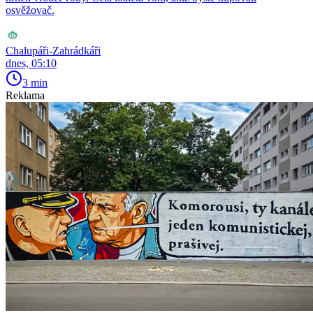
osvěžovač.
Chalupáři-Zahrádkáři
dnes, 05:10
3 min
Reklama