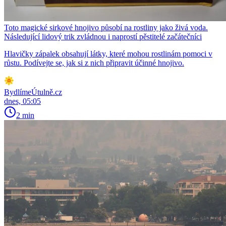
Toto magické sirkové hnojivo působí na rostliny jako živá voda.
Následující lidový trik zvládnou i naprostí pěstitelé začátečníci
Hlavičky zápalek obsahují látky, které mohou rostlinám pomoci v
růstu. Podívejte se, jak si z nich připravit účinné hnojivo.
BydlímeÚtulně.cz
dnes, 05:05
2 min