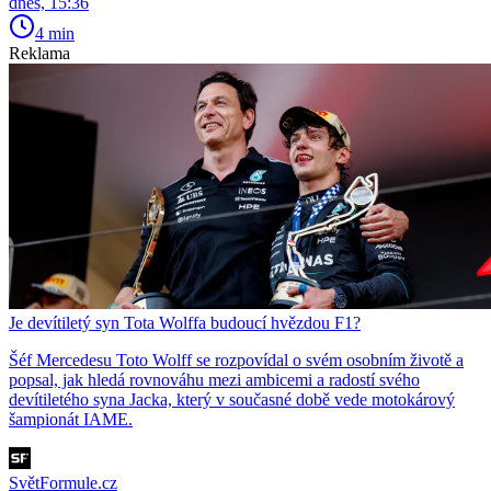
dnes, 15:36
4 min
Reklama
Je devítiletý syn Tota Wolffa budoucí hvězdou F1?
Šéf Mercedesu Toto Wolff se rozpovídal o svém osobním životě a
popsal, jak hledá rovnováhu mezi ambicemi a radostí svého
devítiletého syna Jacka, který v současné době vede motokárový
šampionát IAME.
SvětFormule.cz