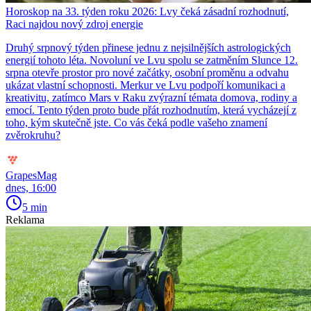
Horoskop na 33. týden roku 2026: Lvy čeká zásadní rozhodnutí,
Raci najdou nový zdroj energie
Druhý srpnový týden přinese jednu z nejsilnějších astrologických
energií tohoto léta. Novoluní ve Lvu spolu se zatměním Slunce 12.
srpna otevře prostor pro nové začátky, osobní proměnu a odvahu
ukázat vlastní schopnosti. Merkur ve Lvu podpoří komunikaci a
kreativitu, zatímco Mars v Raku zvýrazní témata domova, rodiny a
emocí. Tento týden proto bude přát rozhodnutím, která vycházejí z
toho, kým skutečně jste. Co vás čeká podle vašeho znamení
zvěrokruhu?
GrapesMag
dnes, 16:00
5 min
Reklama