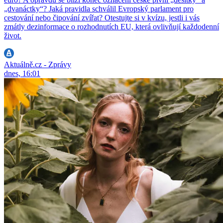
„dvanáctky“? Jaká pravidla schválil Evropský parlament pro
cestování nebo čipování zvířat? Otestujte si v kvízu, jestli i vás
zmátly dezinformace o rozhodnutích EU, která ovlivňují každodenní
život.
Aktuálně.cz - Zprávy
dnes, 16:01