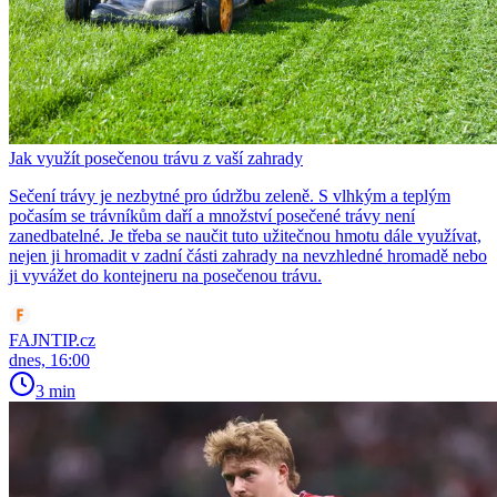
Jak využít posečenou trávu z vaší zahrady
Sečení trávy je nezbytné pro údržbu zeleně. S vlhkým a teplým
počasím se trávníkům daří a množství posečené trávy není
zanedbatelné. Je třeba se naučit tuto užitečnou hmotu dále využívat,
nejen ji hromadit v zadní části zahrady na nevzhledné hromadě nebo
ji vyvážet do kontejneru na posečenou trávu.
FAJNTIP.cz
dnes, 16:00
3 min