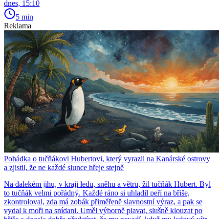
dnes, 15:10
5 min
Reklama
Pohádka o tučňákovi Hubertovi, který vyrazil na Kanárské ostrovy
a zjistil, že ne každé slunce hřeje stejně
Na dalekém jihu, v kraji ledu, sněhu a větru, žil tučňák Hubert. Byl
to tučňák velmi pořádný. Každé ráno si uhladil peří na břiše,
zkontroloval, zda má zobák přiměřeně slavnostní výraz, a pak se
vydal k moři na snídani. Uměl výborně plavat, slušně klouzat po