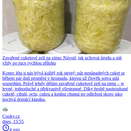
Zavařené cuketové zelí na zimu: Návod, jak uchovat úrodu a mít
vždy po ruce rychlou přílohu
Konec léta u nás bývá každý rok stejný: pár nenápadných cuket se
během pár dnů promění v hromadu, kterou už člověk sotva udá
sousedům. Právě tehdy dělám zavařené cuketové zelí na zimu – je
levné, jednoduché a překvapivě všestranné. Díky hrubě nastrouhané
cuketě, cibuli, octu, cukru a kmínu chutná po odležení skoro jako
poctivá domácí klasika.
Cooky.cz
dnes, 15:55
4 min