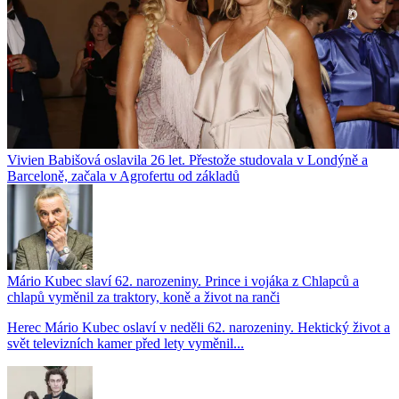
Vivien Babišová oslavila 26 let. Přestože studovala v Londýně a
Barceloně, začala v Agrofertu od základů
Mário Kubec slaví 62. narozeniny. Prince i vojáka z Chlapců a
chlapů vyměnil za traktory, koně a život na ranči
Herec Mário Kubec oslaví v neděli 62. narozeniny. Hektický život a
svět televizních kamer před lety vyměnil...