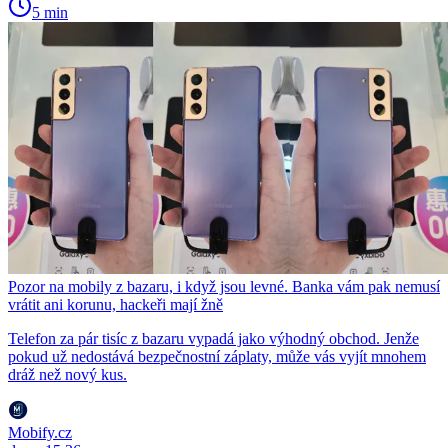
5 min
Pozor na mobily z bazaru, i když jsou levné. Banka vám pak nemusí
vrátit ani korunu, hackeři mají žně
Telefon za pár tisíc z bazaru vypadá jako výhodný obchod. Jenže
pokud už nedostává bezpečnostní záplaty, může vás vyjít mnohem
dráž než nový kus.
Mobify.cz