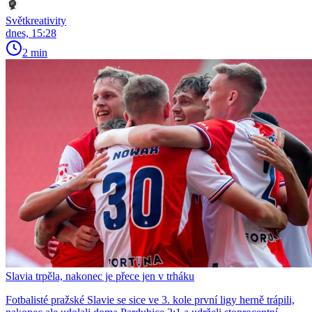
Světkreativity
dnes, 15:28
2 min
Slavia trpěla, nakonec je přece jen v trháku
Fotbalisté pražské Slavie se sice ve 3. kole první ligy herně trápili,