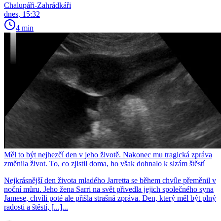
Chalupáři-Zahrádkáři
dnes, 15:32
4 min
Měl to být nejhezčí den v jeho životě. Nakonec mu tragická zpráva
změnila život. To, co zjistil doma, ho však dohnalo k slzám štěstí
Nejkrásnější den života mladého Jarretta se během chvíle přeměnil v
noční můru. Jeho žena Sarri na svět přivedla jejich společného syna
Jamese, chvíli poté ale přišla strašná zpráva. Den, který měl být plný
radosti a štěstí, [...]...