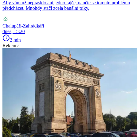
Aby vám už neprasklo ani jedno rajče, naučte se tomuto problému
předcházet. Mnohdy stačí zcela banální triky.
Chalupáři-Zahrádkáři
dnes, 15:20
2 min
Reklama