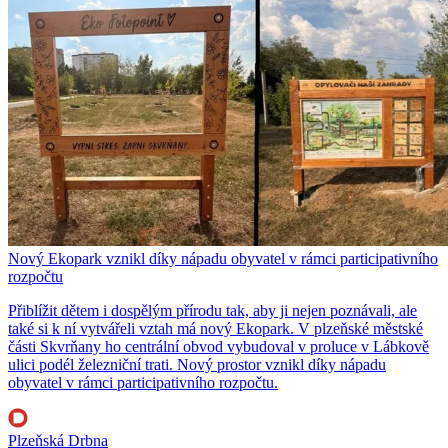
Nový Ekopark vznikl díky nápadu obyvatel v rámci participativního
rozpočtu
Přiblížit dětem i dospělým přírodu tak, aby ji nejen poznávali, ale
také si k ní vytvářeli vztah má nový Ekopark. V plzeňské městské
části Skvrňany ho centrální obvod vybudoval v proluce v Lábkově
ulici podél železniční trati. Nový prostor vznikl díky nápadu
obyvatel v rámci participativního rozpočtu.
Plzeňská Drbna