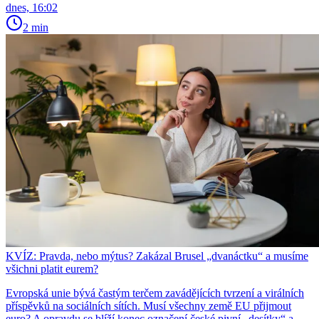
dnes, 16:02
2 min
KVÍZ: Pravda, nebo mýtus? Zakázal Brusel „dvanáctku“ a musíme
všichni platit eurem?
Evropská unie bývá častým terčem zavádějících tvrzení a virálních
příspěvků na sociálních sítích. Musí všechny země EU přijmout
euro? A opravdu se blíží konec označení české pivní „desítky“ a