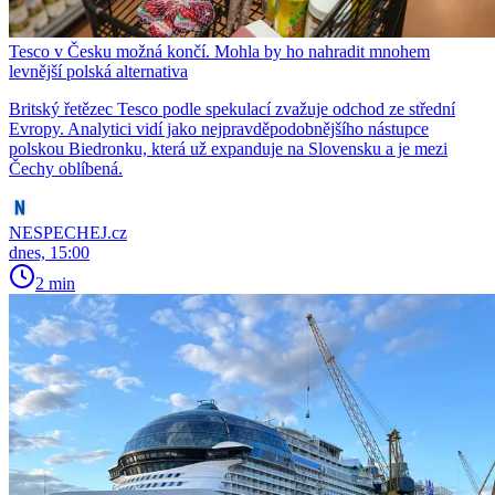
Tesco v Česku možná končí. Mohla by ho nahradit mnohem
levnější polská alternativa
Britský řetězec Tesco podle spekulací zvažuje odchod ze střední
Evropy. Analytici vidí jako nejpravděpodobnějšího nástupce
polskou Biedronku, která už expanduje na Slovensku a je mezi
Čechy oblíbená.
NESPECHEJ.cz
dnes, 15:00
2 min