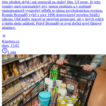
jeho předloh skýtá i tak potenciál na slušný film. Už proto, že jeho
romány mají rozeznatelný styl, jasnou strukturu a v podstatě
mainstreamově vystavěný příběh se silnou psychologickou rovinou.
Román Beznaděj vyšel v roce 1996 doprovázený novelou Strážci
zákona. Obě knihy pracují se stejnými postavami, ale v jiných rolích
a jiném sledu událostí. Právě Beznaděj se nyní dočká nové filmové
adaptace.
Kinobox.cz
dnes, 15:01
1 min