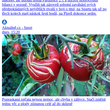
nakonec ale udolali doma Pardubice 2:1 a udrželi stoprocentní
bilanci v sezoně. Využili tak zároveň sobotní zaváhání svých
předpokládaných největších rivalů v boji o titul, na Spartu tak už po
třech kolech mají náskok šesti bodů, na Plzeň dokonce sedm.
Aktuálně.cz - Sport
dnes, 15:20
Popraskaná rajčata nejsou nemoc, ale chyba v zálivce. Stačí změnit
jednu věc a plody zůstanou celé až do sklizně