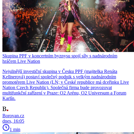
Skupina PPF v koncertním byznysu spojí síly s nadnárodním
hráčem Live Nation
Nejsilnější investiční skupina v Česku PPF (majitelka Renáta
Kellnerová) postaví společný podnik s velkým nadnárodním
promotérem Live Nation (LN; v České republice má dceřinku Live
Nation Czech Republic). Společná firma bude provozovat
multifunkční zařízení v Praze: O2 Arénu, O2 Universum a Forum
Karlín.
Borovan.cz
dnes, 16:05
1 min