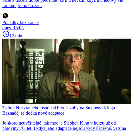
břiše a docela dobře předstírat, že mu nevadí, když mu ledový vítr
foukne přímo do zad.
Pohádky bez konce
dnes, 15:05
12 min
Tvůrci Nezvratného osudu si brousí zuby na Stephena Kinga.
Beznaděj se dočká nové adaptace
Je skoro neuvěřitelné, jak moc je Stephen King v kurzu už od
poloviny 70. let. I když jeho adaptace nejsou vždy úspěšné, většina