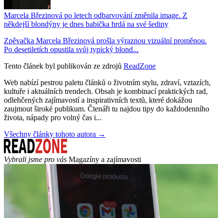
Marcela Březinová po letech odbarvování změnila image. Z
někdejší blondýny je dnes babička hrdá na své šediny
Zpěvačka Marcela Březinová prošla výraznou vizuální proměnou.
Po desetiletích opustila svůj typický blond...
Tento článek byl publikován ze zdrojů
ReadZone
Web nabízí pestrou paletu článků o životním stylu, zdraví, vztazích,
kultuře i aktuálních trendech. Obsah je kombinací praktických rad,
odlehčených zajímavostí a inspirativních textů, které dokážou
zaujmout široké publikum. Čtenáři tu najdou tipy do každodenního
života, nápady pro volný čas i...
Všechny články tohoto autora →
Vybrali jsme pro vás
Magazíny a zajímavosti