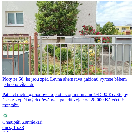
Ploty ze 60. let jsou zpět. Levná alternativa gabionů vyroste během
jediného víkendu
Patnáct metrů gabionového plotu stojí minimálně 94 500 Kč. Stejný
úsek z vyplétaných dřevěných panelů vyjde od 28 000 Kč včetně
montáže.
Chalupáři-Zahrádkáři
dnes, 15:38