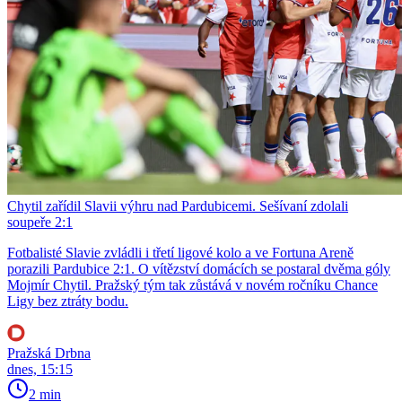
Chytil zařídil Slavii výhru nad Pardubicemi. Sešívaní zdolali
soupeře 2:1
Fotbalisté Slavie zvládli i třetí ligové kolo a ve Fortuna Areně
porazili Pardubice 2:1. O vítězství domácích se postaral dvěma góly
Mojmír Chytil. Pražský tým tak zůstává v novém ročníku Chance
Ligy bez ztráty bodu.
Pražská Drbna
dnes, 15:15
2 min