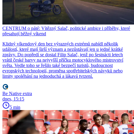
CENTRUM o páté: Vítězný Salač, politické ambice i příběhy, které
přesahují běžný víkend
Klidný víkendový den bez výrazných extrémů nabídl několik
událostí, které mají širší význam a nezůstávají jen u jedné krátké
zprávy. Do popředí se dostal Filip Salač, jenž po šestnácti letech
vrátil české barvy na nejvyšší příčku motocyklového mistrovství
světa. Vedle toho se řešilo také bezpečí turistů, budoucnost
evropských technologií, proměna spotřebitelských návyků nebo
limity spoléhání na jednoduchá a lákavá tvrzení.
Be Native extra
dnes, 15:15
5 min