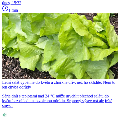
dnes, 15:32
1 min
Letní salát vyběhne do květu a zhořkne dřív, než ho sklidíte. Není to
jen chyba odrůdy
Série dnů s teplotami nad 24 °C může urychlit přechod salátu do
květu bez ohledu na zvolenou odrůdu. Srpnový výsev má ale ještě
smysl.