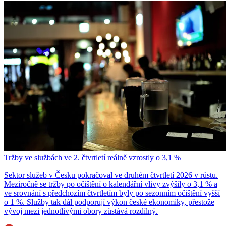
Tržby ve službách ve 2. čtvrtletí reálně vzrostly o 3,1 %
Sektor služeb v Česku pokračoval ve druhém čtvrtletí 2026 v růstu.
Meziročně se tržby po očištění o kalendářní vlivy zvýšily o 3,1 % a
ve srovnání s předchozím čtvrtletím byly po sezonním očištění vyšší
o 1 %. Služby tak dál podporují výkon české ekonomiky, přestože
vývoj mezi jednotlivými obory zůstává rozdílný.