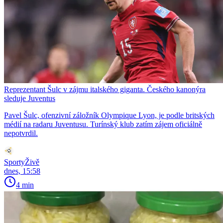
Reprezentant Šulc v zájmu italského giganta. Českého kanonýra
sleduje Juventus
Pavel Šulc, ofenzivní záložník Olympique Lyon, je podle britských
médií na radaru Juventusu. Turínský klub zatím zájem oficiálně
nepotvrdil.
SportyŽivě
dnes, 15:58
4 min