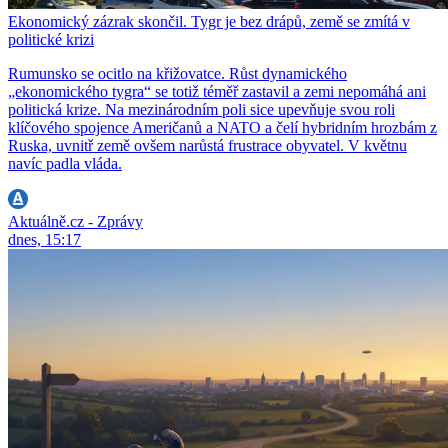
Ekonomický zázrak skončil. Tygr je bez drápů, země se zmítá v
politické krizi
Rumunsko se ocitlo na křižovatce. Růst dynamického
„ekonomického tygra“ se totiž téměř zastavil a zemi nepomáhá ani
politická krize. Na mezinárodním poli sice upevňuje svou roli
klíčového spojence Američanů a NATO a čelí hybridním hrozbám z
Ruska, uvnitř země ovšem narůstá frustrace obyvatel. V květnu
navíc padla vláda.
Aktuálně.cz - Zprávy
dnes, 15:17