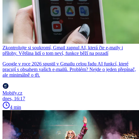
Zkontrolujte si soukromí, Gmail zapnul AI, která čte e-maily i
přílohy. Většina lidí o tom neví, funkce běží na pozadí
Google v roce 2026 spustil v Gmailu celou řadu AI funkcí, které
pracují s obsahem vašich e-mailů. Problém? Nejde o jeden přepínač,
ale minimálně o tři.
Mobify.cz
dnes, 16:17
4 min