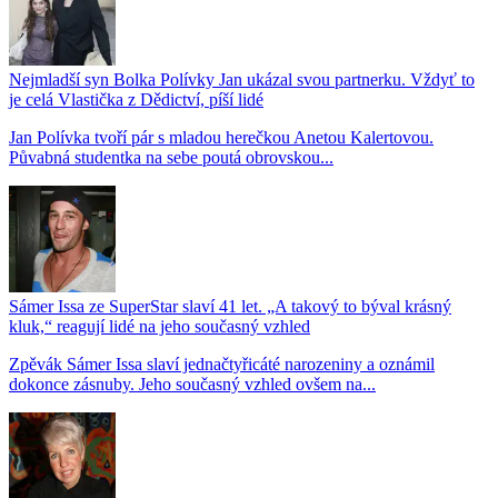
Nejmladší syn Bolka Polívky Jan ukázal svou partnerku. Vždyť to
je celá Vlastička z Dědictví, píší lidé
Jan Polívka tvoří pár s mladou herečkou Anetou Kalertovou.
Půvabná studentka na sebe poutá obrovskou...
Sámer Issa ze SuperStar slaví 41 let. „A takový to býval krásný
kluk,“ reagují lidé na jeho současný vzhled
Zpěvák Sámer Issa slaví jednačtyřicáté narozeniny a oznámil
dokonce zásnuby. Jeho současný vzhled ovšem na...