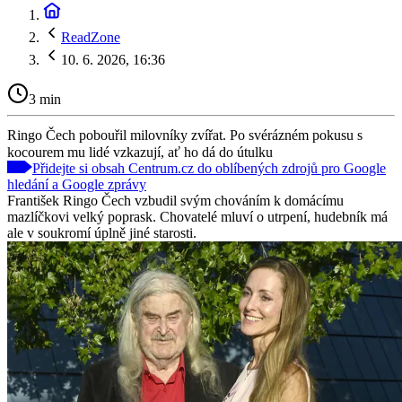
ReadZone
10. 6. 2026, 16:36
3 min
Ringo Čech pobouřil milovníky zvířat. Po svérázném pokusu s
kocourem mu lidé vzkazují, ať ho dá do útulku
Přidejte si obsah Centrum.cz do oblíbených zdrojů pro Google
hledání a Google zprávy
František Ringo Čech vzbudil svým chováním k domácímu
mazlíčkovi velký poprask. Chovatelé mluví o utrpení, hudebník má
ale v soukromí úplně jiné starosti.