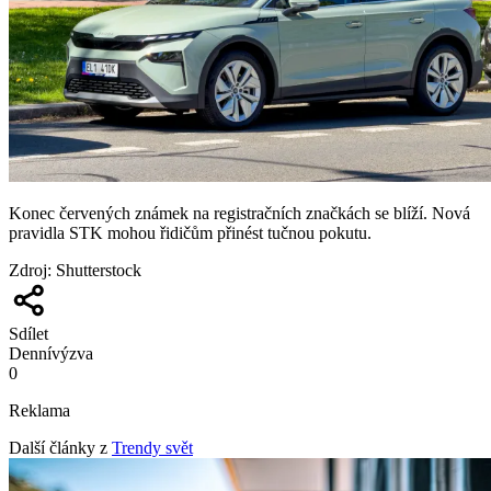
Konec červených známek na registračních značkách se blíží. Nová
pravidla STK mohou řidičům přinést tučnou pokutu.
Zdroj
:
Shutterstock
Sdílet
Denní
výzva
0
Reklama
Další články z
Trendy svět