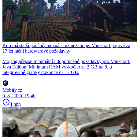
Kdo má starší počítač, možná si už nezahraje. Minecraft poprvé za
17 let mění hardwarové požadavky
Mojang přepsal minimální i doporučené požadavky pro Minecraft:
Java Edition. Minimum RAM vyskočilo ze 2 GB na 8, u
integrované grafiky dokonce na 12 GB.
Mobify.cz
6. 8. 2026, 19:46
4 min