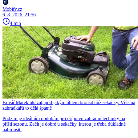
Mobify.cz
6. 8. 2026, 21:56
4 min
Brusíř Marek ukázal, pod jakým úhlem brousit nůž sekačky. Většina
zahrádkářů to dělá špatně
Podzim je ideálním obdobím pro přípravu zahradní techniky na
příští sezonu. Začít je dobré u sekačky, kterou je třeba důkladně
nabrousit.