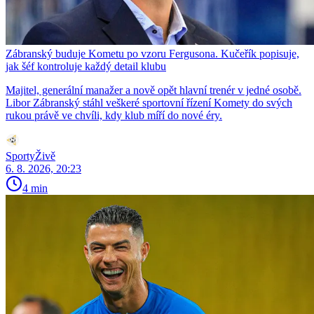
Zábranský buduje Kometu po vzoru Fergusona. Kučeřík popisuje,
jak šéf kontroluje každý detail klubu
Majitel, generální manažer a nově opět hlavní trenér v jedné osobě.
Libor Zábranský stáhl veškeré sportovní řízení Komety do svých
rukou právě ve chvíli, kdy klub míří do nové éry.
SportyŽivě
6. 8. 2026, 20:23
4 min