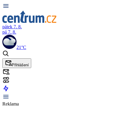
pátek 7. 8.
pá 7. 8.
21°C
Přihlášení
Reklama