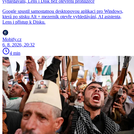
vyhledávání, Lens i Disk bez otevření prohlížeče
Google spustil samostatnou desktopovou aplikaci pro Windows,
která po stisku Alt + mezerník otevře vyhledávání, AI asistenta,
Lens i přístup k Disku.
Mobify.cz
6. 8. 2026, 20:32
4 min