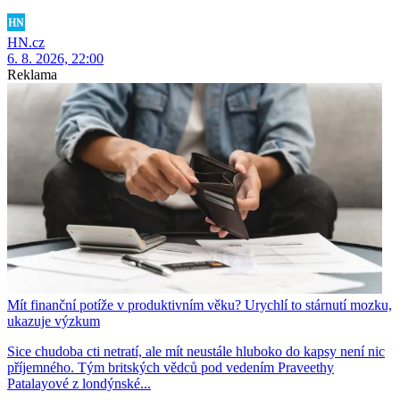
HN.cz
6. 8. 2026, 22:00
Reklama
Mít finanční potíže v produktivním věku? Urychlí to stárnutí mozku,
ukazuje výzkum
Sice chudoba cti netratí, ale mít neustále hluboko do kapsy není nic
příjemného. Tým britských vědců pod vedením Praveethy
Patalayové z londýnské...