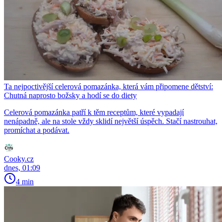
Ta nejpoctivější celerová pomazánka, která vám připomene dětství:
Chutná naprosto božsky a hodí se do diety
Celerová pomazánka patří k těm receptům, které vypadají
nenápadně, ale na stole vždy sklidí největší úspěch. Stačí nastrouhat,
promíchat a podávat.
Cooky.cz
dnes, 01:09
4 min