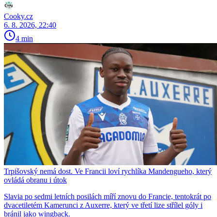
Cooky.cz
6. 8. 2026, 22:40
4 min
Trpišovský nemá dost. Ve Francii loví rychlíka Mandengueho, který
ovládá obranu i útok
Slavia po sedmi letních posilách míří znovu do Francie, tentokrát po
dvacetiletém Kamerunci z Auxerre, který ve třetí lize střílel góly i
bránil jako wingback.