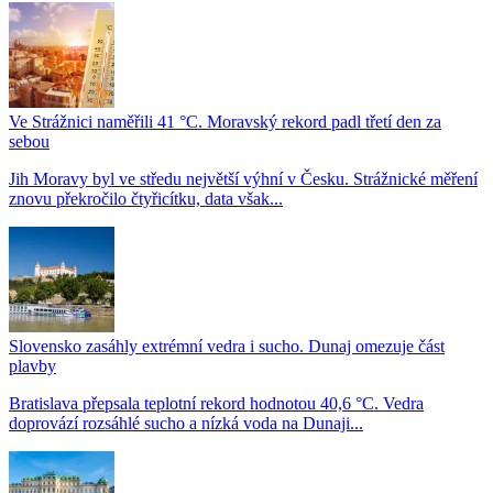
Ve Strážnici naměřili 41 °C. Moravský rekord padl třetí den za
sebou
Jih Moravy byl ve středu největší výhní v Česku. Strážnické měření
znovu překročilo čtyřicítku, data však...
Slovensko zasáhly extrémní vedra i sucho. Dunaj omezuje část
plavby
Bratislava přepsala teplotní rekord hodnotou 40,6 °C. Vedra
doprovází rozsáhlé sucho a nízká voda na Dunaji...