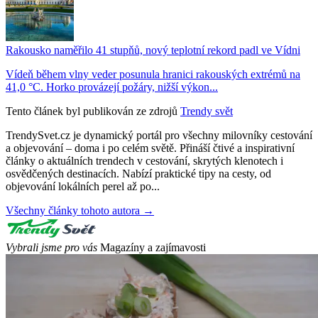
Rakousko naměřilo 41 stupňů, nový teplotní rekord padl ve Vídni
Vídeň během vlny veder posunula hranici rakouských extrémů na
41,0 °C. Horko provázejí požáry, nižší výkon...
Tento článek byl publikován ze zdrojů
Trendy svět
TrendySvet.cz je dynamický portál pro všechny milovníky cestování
a objevování – doma i po celém světě. Přináší čtivé a inspirativní
články o aktuálních trendech v cestování, skrytých klenotech i
osvědčených destinacích. Nabízí praktické tipy na cesty, od
objevování lokálních perel až po...
Všechny články tohoto autora →
Vybrali jsme pro vás
Magazíny a zajímavosti