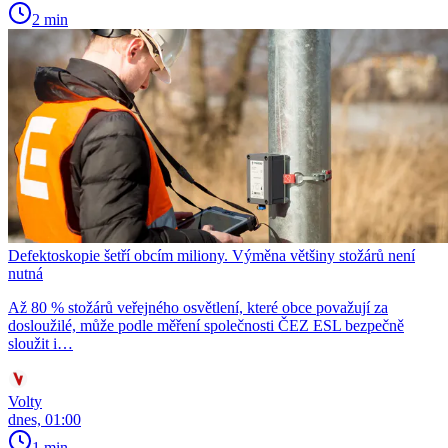
2 min
Defektoskopie šetří obcím miliony. Výměna většiny stožárů není
nutná
Až 80 % stožárů veřejného osvětlení, které obce považují za
dosloužilé, může podle měření společnosti ČEZ ESL bezpečně
sloužit i…
Volty
dnes, 01:00
1 min