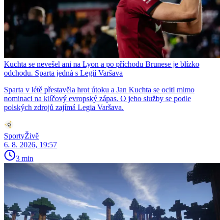
Kuchta se nevešel ani na Lyon a po příchodu Brunese je blízko
odchodu. Sparta jedná s Legií Varšava
Sparta v létě přestavěla hrot útoku a Jan Kuchta se ocitl mimo
nominaci na klíčový evropský zápas. O jeho služby se podle
polských zdrojů zajímá Legia Varšava.
SportyŽivě
6. 8. 2026, 19:57
3 min