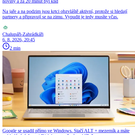
noviny a za 20 minut byl klid
Na jaře a na podzim jsou krtci obzvláště aktivní, protože si hledají
partnery a připravují se na zimu. Vypudit je tedy musíte včas.
Chalupáři-Zahrádkáři
6. 8. 2026, 20:45
2 min
Google se usadil přímo ve Windows. Stačí ALT + mezerník a máte