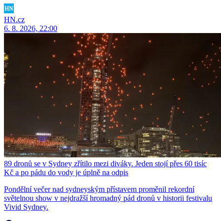
HN.cz
6. 8. 2026, 22:00
89 dronů se v Sydney zřítilo mezi diváky. Jeden stojí přes 60 tisíc
Kč a po pádu do vody je úplně na odpis
Pondělní večer nad sydneyským přístavem proměnil rekordní
světelnou show v nejdražší hromadný pád dronů v historii festivalu
Vivid Sydney.