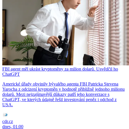
FBI agent měl ukrást kryptoměny za milion dolarů. Usvědčil ho
ChatGPT
Americké úřady obvinily bývalého agenta FBI Patricka Stevena
Yarocha z odcizení kryptoměn v hodnotě přibližně jednoho milionu
dolarů. Mezi nejzajímavější důkazy patří jeho konverzace s
ChatGPT, ve kterých údajně řešil investování peněz i odchod z
USA.
cdr.cz
dnes, 01:00