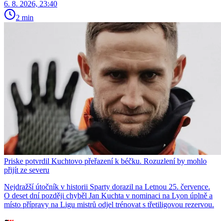
6. 8. 2026, 23:40
2 min
Priske potvrdil Kuchtovo přeřazení k béčku. Rozuzlení by mohlo
přijít ze severu
Nejdražší útočník v historii Sparty dorazil na Letnou 25. července.
O deset dní později chyběl Jan Kuchta v nominaci na Lyon úplně a
místo přípravy na Ligu mistrů odjel trénovat s třetiligovou rezervou.