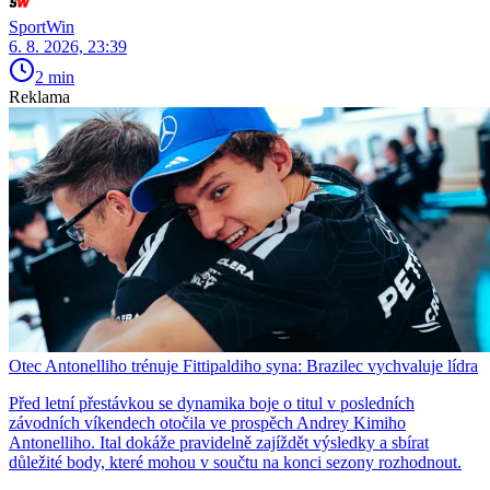
SportWin
6. 8. 2026, 23:39
2 min
Reklama
Otec Antonelliho trénuje Fittipaldiho syna: Brazilec vychvaluje lídra
Před letní přestávkou se dynamika boje o titul v posledních
závodních víkendech otočila ve prospěch Andrey Kimiho
Antonelliho. Ital dokáže pravidelně zajíždět výsledky a sbírat
důležité body, které mohou v součtu na konci sezony rozhodnout.