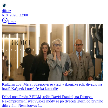
diit.cz
6. 8. 2026, 22:00
1 min
Kulturní tipy: Meryl Streepová se vrací v ikonické roli, divadlo na
hradě Kašperk i nová česká komedie
Ďábel nosí Pradu 2 FILM, režie David Frankel, na Disney+
Nekompromisní svět vysoké módy se po dvaceti letech od prvního
dílu vrátil. Nesmlouvavá...