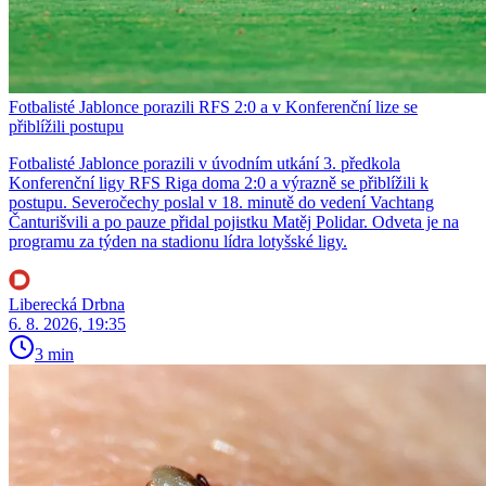
Fotbalisté Jablonce porazili RFS 2:0 a v Konferenční lize se
přiblížili postupu
Fotbalisté Jablonce porazili v úvodním utkání 3. předkola
Konferenční ligy RFS Riga doma 2:0 a výrazně se přiblížili k
postupu. Severočechy poslal v 18. minutě do vedení Vachtang
Čanturišvili a po pauze přidal pojistku Matěj Polidar. Odveta je na
programu za týden na stadionu lídra lotyšské ligy.
Liberecká Drbna
6. 8. 2026, 19:35
3 min