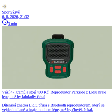
SportyŽivě
6. 8. 2026, 21:32
3 min
Váží 47 gramů a stojí 400 Kč. Reproduktor Parkside z Lidlu hraje
lépe, než by kdokoliv čekal
Dílenská značka Lidlu přišla s Bluetooth reproduktorem, který se
vejde do dlaně a hraje mnohem lépe, než by člověk čekal.