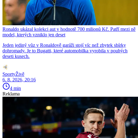
Ronaldo ukázal kolekci aut v hodnotě 700 milionů Kč. Patří mezi ně
model, kterých vzniklo jen deset
Jeden jediný vůz v Ronaldově garáži stojí víc než zbytek sbírky
dohromady. Je to Bugatti, které automobilka vyrobila v pouhých
deseti kusech.
SportyŽivě
6. 8. 2026, 20:16
4 min
Reklama