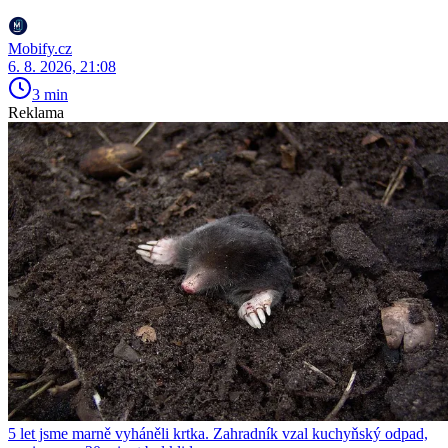
Mobify.cz
6. 8. 2026, 21:08
3 min
Reklama
5 let jsme marně vyháněli krtka. Zahradník vzal kuchyňský odpad,