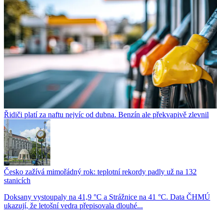
Řidiči platí za naftu nejvíc od dubna. Benzín ale překvapivě zlevnil
Česko zažívá mimořádný rok: teplotní rekordy padly už na 132
stanicích
Doksany vystoupaly na 41,9 °C a Strážnice na 41 °C. Data ČHMÚ
ukazují, že letošní vedra přepisovala dlouhé...