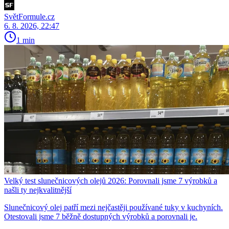
SvětFormule.cz
6. 8. 2026, 22:47
1 min
Velký test slunečnicových olejů 2026: Porovnali jsme 7 výrobků a
našli ty nejkvalitnější
Slunečnicový olej patří mezi nejčastěji používané tuky v kuchyních.
Otestovali jsme 7 běžně dostupných výrobků a porovnali je.