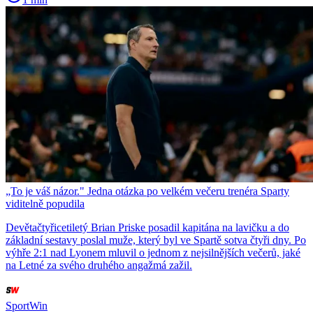
„To je váš názor." Jedna otázka po velkém večeru trenéra Sparty
viditelně popudila
Devětačtyřicetiletý Brian Priske posadil kapitána na lavičku a do
základní sestavy poslal muže, který byl ve Spartě sotva čtyři dny. Po
výhře 2:1 nad Lyonem mluvil o jednom z nejsilnějších večerů, jaké
na Letné za svého druhého angažmá zažil.
SportWin