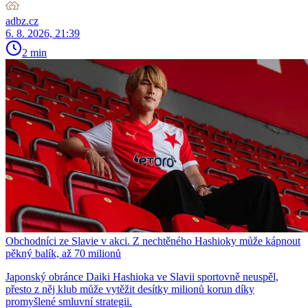
adbz.cz
6. 8. 2026, 21:39
2 min
Obchodníci ze Slavie v akci. Z nechtěného Hashioky může kápnout
pěkný balík, až 70 milionů
Japonský obránce Daiki Hashioka ve Slavii sportovně neuspěl,
přesto z něj klub může vytěžit desítky milionů korun díky
promyšlené smluvní strategii.