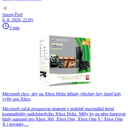
SportyŽivě
6. 8. 2026, 22:05
3 min
Microsoft chce, aby na Xbox Helix běhaly všechny hry, které kdy
vyšly pro Xbox
Microsoft začal prosazovat strategii v podobě maximální herní
kompatibility nadcházejícího Xbox Helix. Měly by na něm fungovat
tituly napsané pro Xbox 360, Xbox One, Xbox One S / Xbox One
X i novinky…