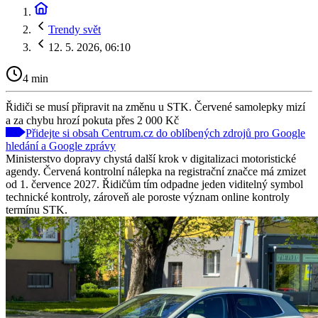
Trendy svět
12. 5. 2026, 06:10
4 min
Řidiči se musí připravit na změnu u STK. Červené samolepky mizí
a za chybu hrozí pokuta přes 2 000 Kč
Přidejte si obsah Centrum.cz do oblíbených zdrojů pro Google
hledání a Google zprávy
Ministerstvo dopravy chystá další krok v digitalizaci motoristické
agendy. Červená kontrolní nálepka na registrační značce má zmizet
od 1. července 2027. Řidičům tím odpadne jeden viditelný symbol
technické kontroly, zároveň ale poroste význam online kontroly
termínu STK.