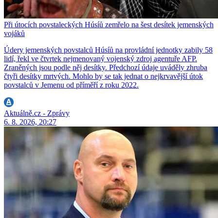
Při útocích povstaleckých Húsíů zemřelo na šest desítek jemenských
vojáků
Údery jemenských povstalců Húsíů na provládní jednotky zabily 58
lidí, řekl ve čtvrtek nejmenovaný vojenský zdroj agentuře AFP.
Zraněných jsou podle něj desítky. Předchozí údaje uváděly zhruba
čtyři desítky mrtvých. Mohlo by se tak jednat o nejkrvavější útok
povstalců v Jemenu od příměří z roku 2022.
Aktuálně.cz - Zprávy
6. 8. 2026, 20:27