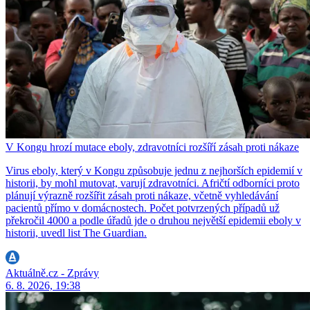
V Kongu hrozí mutace eboly, zdravotníci rozšíří zásah proti nákaze
Virus eboly, který v Kongu způsobuje jednu z nejhorších epidemií v
historii, by mohl mutovat, varují zdravotníci. Afričtí odborníci proto
plánují výrazně rozšířit zásah proti nákaze, včetně vyhledávání
pacientů přímo v domácnostech. Počet potvrzených případů už
překročil 4000 a podle úřadů jde o druhou největší epidemii eboly v
historii, uvedl list The Guardian.
Aktuálně.cz - Zprávy
6. 8. 2026, 19:38