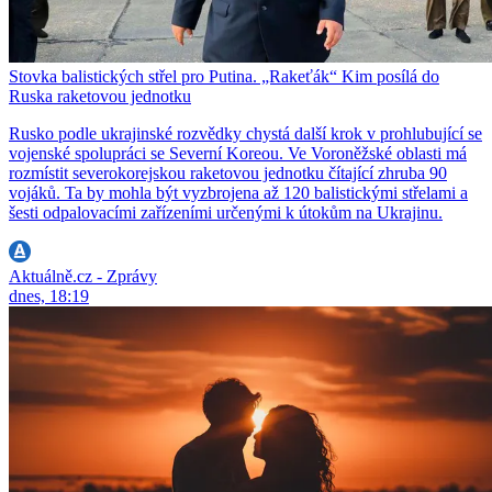
Stovka balistických střel pro Putina. „Rakeťák“ Kim posílá do
Ruska raketovou jednotku
Rusko podle ukrajinské rozvědky chystá další krok v prohlubující se
vojenské spolupráci se Severní Koreou. Ve Voroněžské oblasti má
rozmístit severokorejskou raketovou jednotku čítající zhruba 90
vojáků. Ta by mohla být vyzbrojena až 120 balistickými střelami a
šesti odpalovacími zařízeními určenými k útokům na Ukrajinu.
Aktuálně.cz - Zprávy
dnes, 18:19