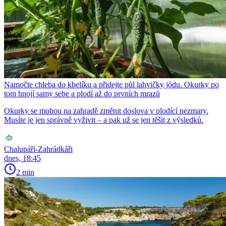
Namočte chleba do kbelíku a přidejte půl lahvičky jódu. Okurky po
tom hnojí samy sebe a plodí až do prvních mrazů
Okurky se mohou na zahradě změnit doslova v plodící nezmary.
Musíte je jen správně vyživit – a pak už se jen těšit z výsledků.
Chalupáři-Zahrádkáři
dnes, 18:45
2 min