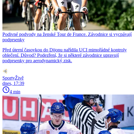
Podivné podvody na ženské Tour de France. Závodnice si vycpávají
podprsenky
Před úterní časovkou do Dijonu nařídila UCI mimořádné kontroly
oblečení. Důvod? Podezření, že si některé závodnice upravují
podprsenky pro aerodynamický zisk.
SportyŽivě
dnes, 17:39
4 min