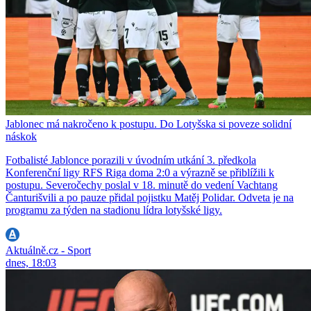
Jablonec má nakročeno k postupu. Do Lotyšska si poveze solidní
náskok
Fotbalisté Jablonce porazili v úvodním utkání 3. předkola
Konferenční ligy RFS Riga doma 2:0 a výrazně se přiblížili k
postupu. Severočechy poslal v 18. minutě do vedení Vachtang
Čanturišvili a po pauze přidal pojistku Matěj Polidar. Odveta je na
programu za týden na stadionu lídra lotyšské ligy.
Aktuálně.cz - Sport
dnes, 18:03