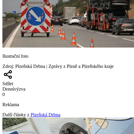
Ilustrační foto
Zdroj
:
Plzeňská Drbna | Zprávy z Plzně a Plzeňského kraje
Sdílet
Denní
výzva
0
Reklama
Další články z
Plzeňská Drbna