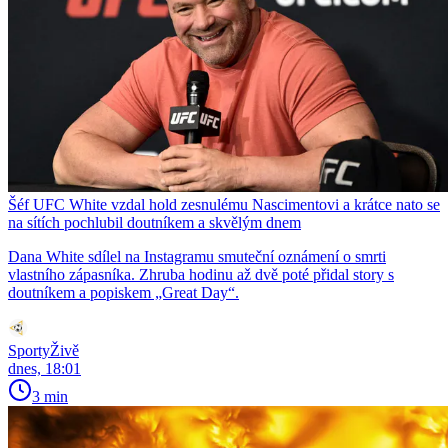
Šéf UFC White vzdal hold zesnulému Nascimentovi a krátce nato se
na sítích pochlubil doutníkem a skvělým dnem
Dana White sdílel na Instagramu smuteční oznámení o smrti
vlastního zápasníka. Zhruba hodinu až dvě poté přidal story s
doutníkem a popiskem „Great Day“.
SportyŽivě
dnes, 18:01
3 min