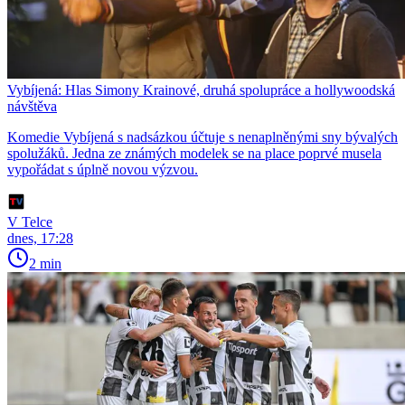
Vybíjená: Hlas Simony Krainové, druhá spolupráce a hollywoodská
návštěva
Komedie Vybíjená s nadsázkou účtuje s nenaplněnými sny bývalých
spolužáků. Jedna ze známých modelek se na place poprvé musela
vypořádat s úplně novou výzvou.
V Telce
dnes, 17:28
2 min