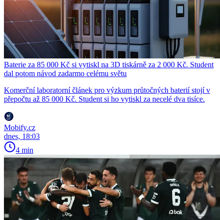
Baterie za 85 000 Kč si vytiskl na 3D tiskárně za 2 000 Kč. Student
dal potom návod zadarmo celému světu
Komerční laboratorní článek pro výzkum průtočných baterií stojí v
přepočtu až 85 000 Kč. Student si ho vytiskl za necelé dva tisíce.
Mobify.cz
dnes, 18:03
4 min