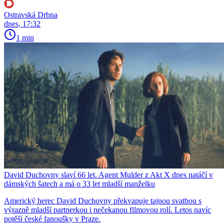
Ostravská Drbna
dnes, 17:32
1 min
David Duchovny slaví 66 let. Agent Mulder z Akt X dnes natáčí v
dámských šatech a má o 33 let mladší manželku
Americký herec David Duchovny překvapuje tajnou svatbou s
výrazně mladší partnerkou i nečekanou filmovou rolí. Letos navíc
potěší české fanoušky v Praze.