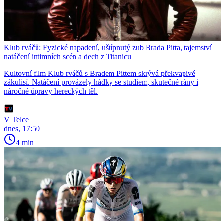
Klub rváčů: Fyzické napadení, uštípnutý zub Brada Pitta, tajemství
natáčení intimních scén a dech z Titanicu
Kultovní film Klub rváčů s Bradem Pittem skrývá překvapivé
zákulisí. Natáčení provázely hádky se studiem, skutečné rány i
náročné úpravy hereckých těl.
V Telce
dnes, 17:50
4 min