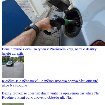
Benzin mírně zlevnil za týden v Plzeňském kraji, nafta o desítky
haléřů zdražila
Řidičům se o něco uleví. Po měsíci skončila oprava části důležité
ulice Na Roudné
Běžný provoz se dnešním dnem vrátil na opravenou část ulice Na
Roudné v Plzni od kruhového objezdu ulic Na...