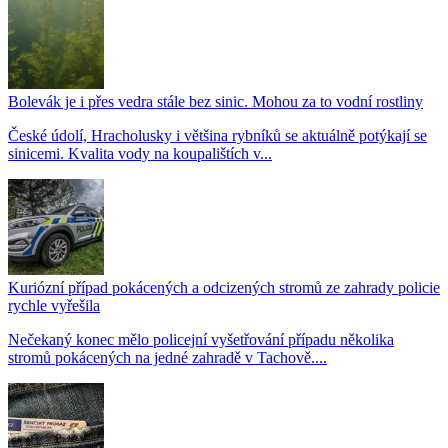
Bolevák je i přes vedra stále bez sinic. Mohou za to vodní rostliny
České údolí, Hracholusky i většina rybníků se aktuálně potýkají se
sinicemi. Kvalita vody na koupalištích v...
Kuriózní případ pokácených a odcizených stromů ze zahrady policie
rychle vyřešila
Nečekaný konec mělo policejní vyšetřování případu několika
stromů pokácených na jedné zahradě v Tachově....