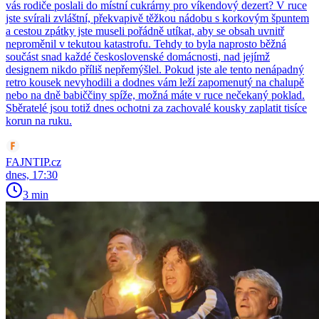
vás rodiče poslali do místní cukrárny pro víkendový dezert? V ruce
jste svírali zvláštní, překvapivě těžkou nádobu s korkovým špuntem
a cestou zpátky jste museli pořádně utíkat, aby se obsah uvnitř
neproměnil v tekutou katastrofu. Tehdy to byla naprosto běžná
součást snad každé československé domácnosti, nad jejímž
designem nikdo příliš nepřemýšlel. Pokud jste ale tento nenápadný
retro kousek nevyhodili a dodnes vám leží zapomenutý na chalupě
nebo na dně babiččiny spíže, možná máte v ruce nečekaný poklad.
Sběratelé jsou totiž dnes ochotni za zachovalé kousky zaplatit tisíce
korun na ruku.
FAJNTIP.cz
dnes, 17:30
3 min