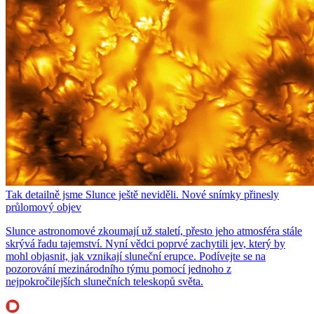
Tak detailně jsme Slunce ještě neviděli. Nové snímky přinesly
průlomový objev
Slunce astronomové zkoumají už staletí, přesto jeho atmosféra stále
skrývá řadu tajemství. Nyní vědci poprvé zachytili jev, který by
mohl objasnit, jak vznikají sluneční erupce. Podívejte se na
pozorování mezinárodního týmu pomocí jednoho z
nejpokročilejších slunečních teleskopů světa.