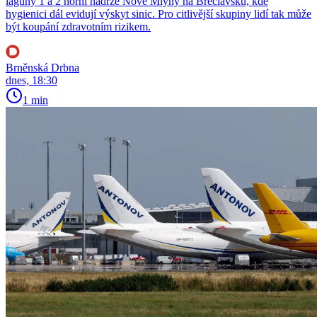
laguny 1 a 2 horní nádrže Nové Mlýny na Břeclavsku, kde
hygienici dál evidují výskyt sinic. Pro citlivější skupiny lidí tak může
být koupání zdravotním rizikem.
Brněnská Drbna
dnes, 18:30
1 min