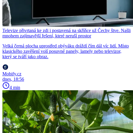
Televize přivrtaná ke zdi i postavená na skříňce už Čechy štve. Našli
mnohem zajímavější řešení, které neruší prostor
Velká černá plocha uprostřed obýváku dráždí čím dál víc lidí. Místo
klasického zavěšení volí posuvné panely, lamely nebo televizor,
který se tváří jako obraz.
Mobify.cz
dnes, 18:56
4 min