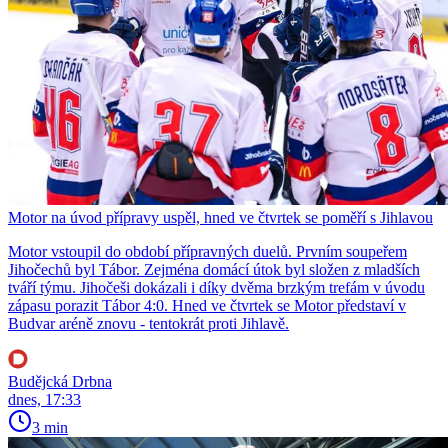
Motor na úvod přípravy uspěl, hned ve čtvrtek se poměří s Jihlavou
Motor vstoupil do období přípravných duelů. Prvním soupeřem
Jihočechů byl Tábor. Zejména domácí útok byl složen z mladších
tváří týmu. Jihočeši dokázali i díky dvěma brzkým trefám v úvodu
zápasu porazit Tábor 4:0. Hned ve čtvrtek se Motor představí v
Budvar aréně znovu - tentokrát proti Jihlavě.
Budějcká Drbna
dnes, 17:33
3 min