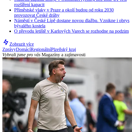
rozšíření kapacit
Příměstské vlaky v Praze a okolí budou od roku 2030
provozovat České dráhy
Náměstí v České Lípě dostane novou dlažbu. Vznikne i obrys
bývalého kostela
O převodu letiště v Karlových Varech se rozhodne na podzim
Zobrazit více
Zprávy
Domácí
Regionální
Plzeňský kraj
Vybrali jsme pro vás
Magazíny a zajímavosti