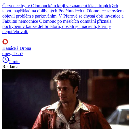
Červenec byl v Olomouckém kraji ve znamení léta a tropických
tepot, například na oblíbených Poděbradech u Olomouce se ovšem
objevil problém s parkováním. V Přerově se chystá obří investice a
Fakultní nemocnice Olomouc po měsících odmítání přiznala
pochybení v kauze defibrilátorů, dostali je i pacienti, kteří je
nepotřebovali.
Hanácká Drbna
dnes, 17:57
5 min
Reklama