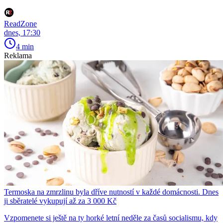
ReadZone
dnes, 17:30
4 min
Reklama
Termoska na zmrzlinu byla dříve nutností v každé domácnosti. Dnes
ji sběratelé vykupují až za 3 000 Kč
Vzpomenete si ještě na ty horké letní neděle za časů socialismu, kdy