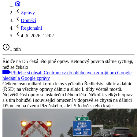
Zprávy
Domácí
Regionální
4. 6. 2026, 12:02
1 min
Řidiče na D5 čeká léto plné oprav. Betonový povrch stárne rychleji,
než se čekalo
Přidejte si obsah Centrum.cz do oblíbených zdrojů pro Google
hledání a Google zprávy
Celkem osm miliard korun letos vyčlenilo Ředitelství silnic a dálnic
(ŘSD) na všechny opravy dálnic a silnic I. třídy včetně mostů.
Největší část oprav se uskuteční během léta. Několik velkých oprav
a s tím bohužel i související omezení v dopravě se chystá na dálnici
D5 nejen na území Plzeňského, ale i Středočeského kraje.