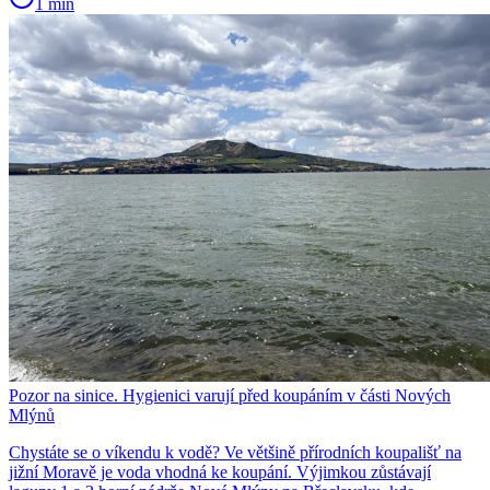
1 min
Pozor na sinice. Hygienici varují před koupáním v části Nových
Mlýnů
Chystáte se o víkendu k vodě? Ve většině přírodních koupališť na
jižní Moravě je voda vhodná ke koupání. Výjimkou zůstávají