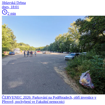
Jihlavská Drbna
dnes, 18:01
2 min
ČERVENEC 2026: Parkování na Poděbradech, obří investice v
Přerově, pochybení ve Fakultní nemocnici