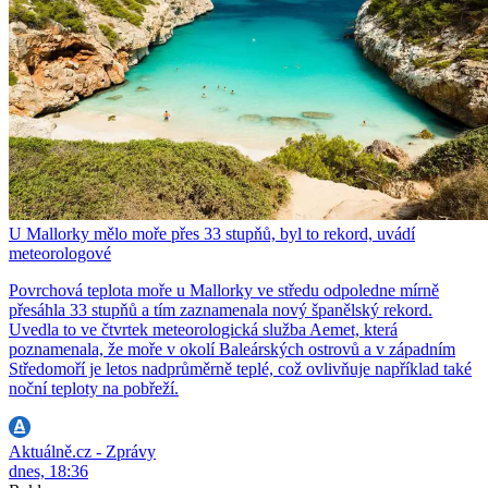
U Mallorky mělo moře přes 33 stupňů, byl to rekord, uvádí
meteorologové
Povrchová teplota moře u Mallorky ve středu odpoledne mírně
přesáhla 33 stupňů a tím zaznamenala nový španělský rekord.
Uvedla to ve čtvrtek meteorologická služba Aemet, která
poznamenala, že moře v okolí Baleárských ostrovů a v západním
Středomoří je letos nadprůměrně teplé, což ovlivňuje například také
noční teploty na pobřeží.
Aktuálně.cz - Zprávy
dnes, 18:36