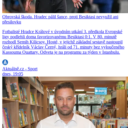
Obrovská škoda. Hradec pálil šance, proti Besiktasi nevyužil ani
přesilovku
Fotbalisté Hradce Králové v úvodním utkání 3. předkola Evropské
ligy podlehli doma favorizovanému Besiktasi 0:1. V 80. minutě
rozhodl Semih Kilicsoy. Hosté, v jejichž základní sestavě nastoupil
český křídelník Václav Černý, hráli od 71. minuty bez vyloučeného
Kassouma Ouattary. Odveta je na programu za týden v Istanbulu.
Aktuálně.cz - Sport
dnes, 19:05