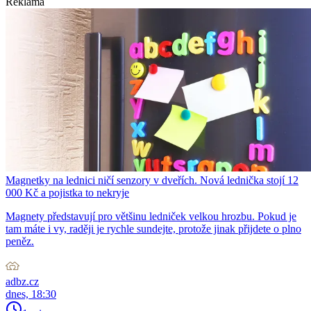
Reklama
Magnetky na lednici ničí senzory v dveřích. Nová lednička stojí 12
000 Kč a pojistka to nekryje
Magnety představují pro většinu ledniček velkou hrozbu. Pokud je
tam máte i vy, raději je rychle sundejte, protože jinak přijdete o plno
peněz.
adbz.cz
dnes, 18:30