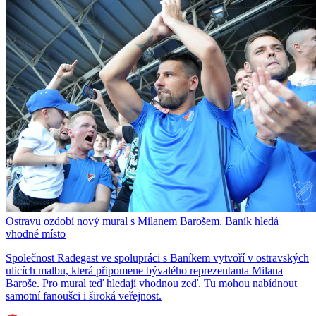
Ostravu ozdobí nový mural s Milanem Barošem. Baník hledá
vhodné místo
Společnost Radegast ve spolupráci s Baníkem vytvoří v ostravských
ulicích malbu, která připomene bývalého reprezentanta Milana
Baroše. Pro mural teď hledají vhodnou zeď. Tu mohou nabídnout
samotní fanoušci i široká veřejnost.