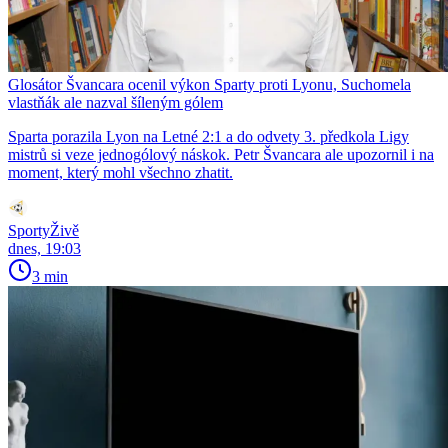
Glosátor Švancara ocenil výkon Sparty proti Lyonu, Suchomela
vlastňák ale nazval šíleným gólem
Sparta porazila Lyon na Letné 2:1 a do odvety 3. předkola Ligy
mistrů si veze jednogólový náskok. Petr Švancara ale upozornil i na
moment, který mohl všechno zhatit.
SportyŽivě
dnes, 19:03
3 min