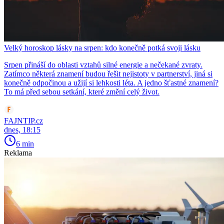
Velký horoskop lásky na srpen: kdo konečně potká svoji lásku
Srpen přináší do oblasti vztahů silné energie a nečekané zvraty.
Zatímco některá znamení budou řešit nejistoty v partnerství, jiná si
konečně odpočinou a užijí si lehkosti léta. A jedno šťastné znamení?
To má před sebou setkání, které změní celý život.
FAJNTIP.cz
dnes, 18:15
6 min
Reklama