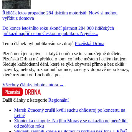
Řidičák letos propadne 284 tisícům motoristů. Nový si mohou
vyřídit z domova
Do konce letošního roku skončí platnost 284 000 řidičských
průkazů napříč celou Českou republikou. Nejvíce...
Tento článek byl publikován ze zdrojů
Plzeňská Drbna
Plzeň není jen o pivu – i když i o něm se tu samozřejmě dočtete.
Plzeňská Drbna má přehled o tom, co hýbe městem i celým krajem.
Sleduje každodenní dění, které se týká obyvatel přímo a bez oklik:
uzavírky, nehody, rozhodnutí radnice, změny v dopravě nebo kauzy,
které rezonují od Lochotína po...
Všechny články tohoto autora →
Další články z kategorie
Regionální
Marek Ztracený zrušil kvůli suchu ohňostroj po koncertu na
Letné
Žloutenka ustupuje. Na jihu Moravy se nakazilo nejméně lidí
od začátku roku
Studenti zaplnili koleje v Olomouci rychleji než loni. UP řeší