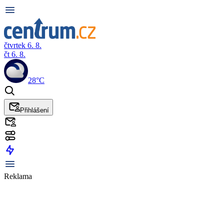
čtvrtek 6. 8.
čt 6. 8.
28°C
Přihlášení
Reklama