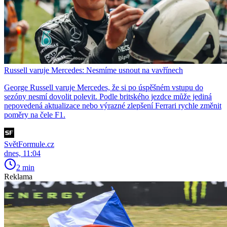
Russell varuje Mercedes: Nesmíme usnout na vavřínech
George Russell varuje Mercedes, že si po úspěšném vstupu do
sezóny nesmí dovolit polevit. Podle britského jezdce může jediná
nepovedená aktualizace nebo výrazné zlepšení Ferrari rychle změnit
poměry na čele F1.
SvětFormule.cz
dnes, 11:04
2 min
Reklama