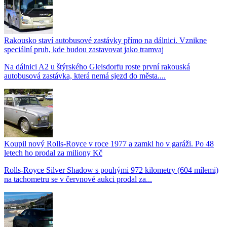
Rakousko staví autobusové zastávky přímo na dálnici. Vznikne
speciální pruh, kde budou zastavovat jako tramvaj
Na dálnici A2 u štýrského Gleisdorfu roste první rakouská
autobusová zastávka, která nemá sjezd do města....
Koupil nový Rolls-Royce v roce 1977 a zamkl ho v garáži. Po 48
letech ho prodal za miliony Kč
Rolls-Royce Silver Shadow s pouhými 972 kilometry (604 mílemi)
na tachometru se v červnové aukci prodal za...