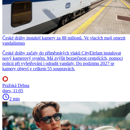
České dráhy instalují kamery za 88 milionů. Ve vlacích mají omezit
vandalismus
České dráhy začaly do příměstských vlaků CityElefant instalovat
nový kamerový systém. Má zvýšit bezpečnost cestujících, pomoci
policii při vyšetřování i odradit vandaly. Do podzimu 2027 se
kamery objeví v celkem 55 soupravách.
Pražská Drbna
dnes, 11:05
2 min