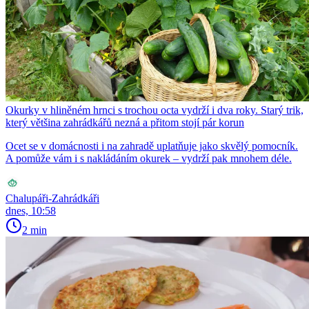
Okurky v hliněném hrnci s trochou octa vydrží i dva roky. Starý trik,
který většina zahrádkářů nezná a přitom stojí pár korun
Ocet se v domácnosti i na zahradě uplatňuje jako skvělý pomocník.
A pomůže vám i s nakládáním okurek – vydrží pak mnohem déle.
Chalupáři-Zahrádkáři
dnes, 10:58
2 min