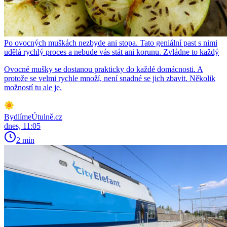
Po ovocných muškách nezbyde ani stopa. Tato geniální past s nimi
udělá rychlý proces a nebude vás stát ani korunu. Zvládne to každý
Ovocné mušky se dostanou prakticky do každé domácnosti. A
protože se velmi rychle množí, není snadné se jich zbavit. Několik
možností tu ale je.
BydlímeÚtulně.cz
dnes, 11:05
2 min