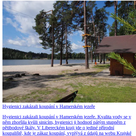
Hygienici zakázali koupání v Hamerském jezeře
Hygienici zakázali koupání v Hamerském jezeře. Kvalita vody se v
něm zhoršila kvůli sinicím, hygienici ji hodnotí pátým stupněm z
pětibodové škály. V Libereckém kraji jde o jediné přírodní
koupaliště, kde je zákaz koupání, vyplývá z údajů na webu Krajské