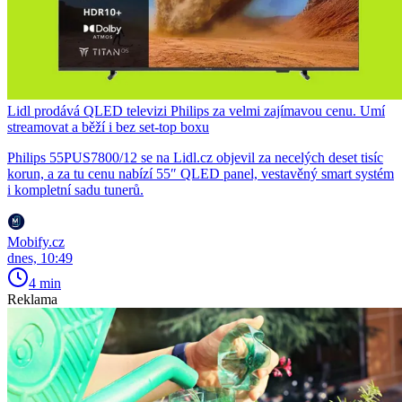
Lidl prodává QLED televizi Philips za velmi zajímavou cenu. Umí
streamovat a běží i bez set-top boxu
Philips 55PUS7800/12 se na Lidl.cz objevil za necelých deset tisíc
korun, a za tu cenu nabízí 55″ QLED panel, vestavěný smart systém
i kompletní sadu tunerů.
Mobify.cz
dnes, 10:49
4 min
Reklama