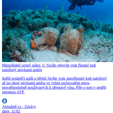
Mimořádně cenný nález. U Sicílie objevili vrak římské lodi
naložený stovkami amfor
Italští potápěči našli u břehů Sicílie vrak starořímské lodi naložený
až po okraj stovkami amfor ve velmi zachovalém stavu,
pravděpodobně používaných k přepravě vína. Píše o tom v neděli
agentura AFP.
Aktuálně.cz - Zprávy
dnes, 11:02