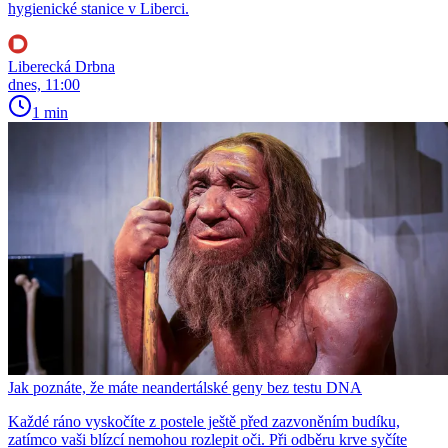
hygienické stanice v Liberci.
Liberecká Drbna
dnes, 11:00
1 min
Jak poznáte, že máte neandertálské geny bez testu DNA
Každé ráno vyskočíte z postele ještě před zazvoněním budíku,
zatímco vaši blízcí nemohou rozlepit oči. Při odběru krve syčíte