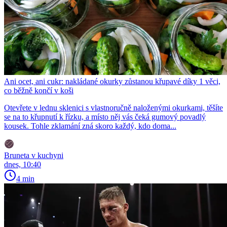
Ani ocet, ani cukr: nakládané okurky zůstanou křupavé díky 1 věci,
co běžně končí v koši
Otevřete v lednu sklenici s vlastnoručně naloženými okurkami, těšíte
se na to křupnutí k řízku, a místo něj vás čeká gumový povadlý
kousek. Tohle zklamání zná skoro každý, kdo doma...
Bruneta v kuchyni
dnes, 10:40
4 min