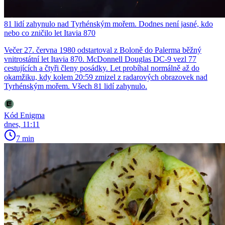
81 lidí zahynulo nad Tyrhénským mořem. Dodnes není jasné, kdo
nebo co zničilo let Itavia 870
Večer 27. června 1980 odstartoval z Boloně do Palerma běžný
vnitrostátní let Itavia 870. McDonnell Douglas DC-9 vezl 77
cestujících a čtyři členy posádky. Let probíhal normálně až do
okamžiku, kdy kolem 20:59 zmizel z radarových obrazovek nad
Tyrhénským mořem. Všech 81 lidí zahynulo.
Kód Enigma
dnes, 11:11
7 min