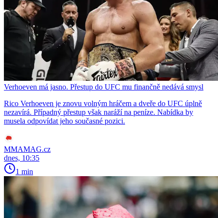
Verhoeven má jasno. Přestup do UFC mu finančně nedává smysl
Rico Verhoeven je znovu volným hráčem a dveře do UFC úplně
nezavírá. Případný přestup však naráží na peníze. Nabídka by
musela odpovídat jeho současné pozici.
MMAMAG.cz
dnes, 10:35
1 min