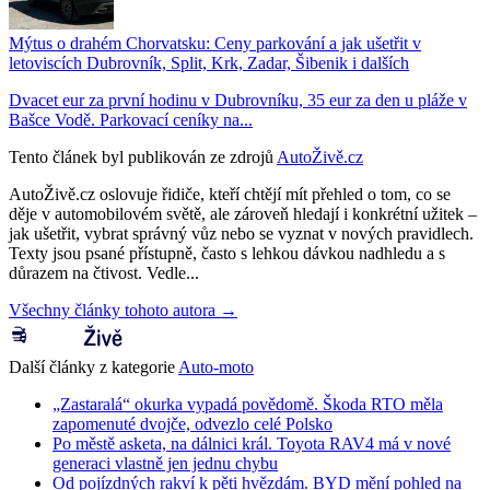
Mýtus o drahém Chorvatsku: Ceny parkování a jak ušetřit v
letoviscích Dubrovník, Split, Krk, Zadar, Šibenik i dalších
Dvacet eur za první hodinu v Dubrovníku, 35 eur za den u pláže v
Bašce Vodě. Parkovací ceníky na...
Tento článek byl publikován ze zdrojů
AutoŽivě.cz
AutoŽivě.cz oslovuje řidiče, kteří chtějí mít přehled o tom, co se
děje v automobilovém světě, ale zároveň hledají i konkrétní užitek –
jak ušetřit, vybrat správný vůz nebo se vyznat v nových pravidlech.
Texty jsou psané přístupně, často s lehkou dávkou nadhledu a s
důrazem na čtivost. Vedle...
Všechny články tohoto autora →
Další články z kategorie
Auto-moto
„Zastaralá“ okurka vypadá povědomě. Škoda RTO měla
zapomenuté dvojče, odvezlo celé Polsko
Po městě asketa, na dálnici král. Toyota RAV4 má v nové
generaci vlastně jen jednu chybu
Od pojízdných rakví k pěti hvězdám. BYD mění pohled na