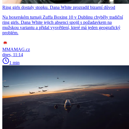
Ring girls dostaly stopku. Dana White prozradil bizarní důvod
Na boxerském turnaji Zuffa Boxing 10 v Dublinu chyběly tradiční
ring girls. Dana White jejich absenci spojil s požadavkem na
mužskou variantu a přidal vysvětlení, které má jeden geografický
problém.
MMAMAG.cz
dnes, 11:14
1 min