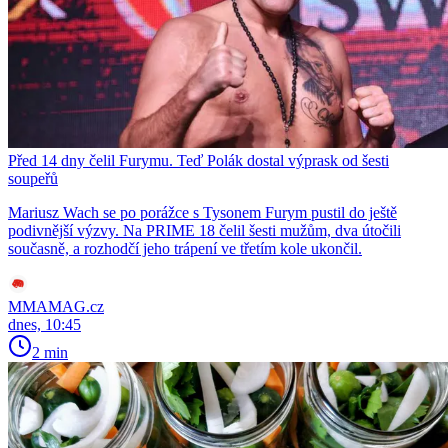
Před 14 dny čelil Furymu. Teď Polák dostal výprask od šesti
soupeřů
Mariusz Wach se po porážce s Tysonem Furym pustil do ještě
podivnější výzvy. Na PRIME 18 čelil šesti mužům, dva útočili
současně, a rozhodčí jeho trápení ve třetím kole ukončil.
MMAMAG.cz
dnes, 10:45
2 min