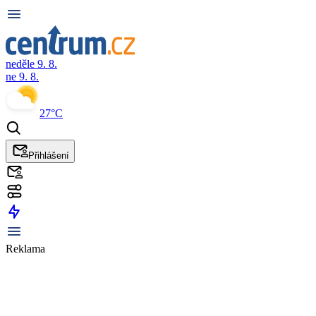
neděle 9. 8.
ne 9. 8.
27°C
Přihlášení
Reklama