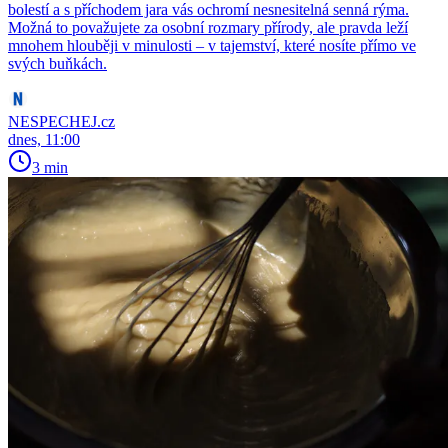
bolestí a s příchodem jara vás ochromí nesnesitelná senná rýma.
Možná to považujete za osobní rozmary přírody, ale pravda leží
mnohem hlouběji v minulosti – v tajemství, které nosíte přímo ve
svých buňkách.
NESPECHEJ.cz
dnes, 11:00
3 min