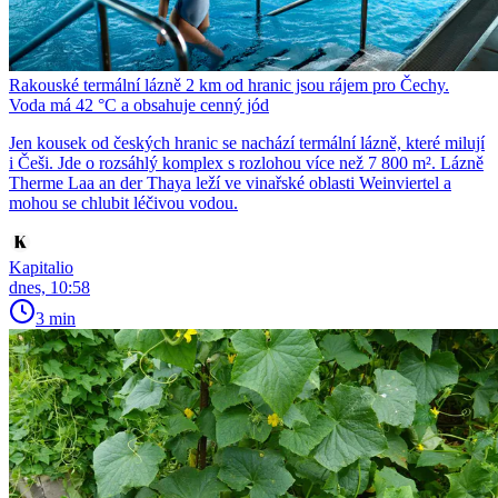
Rakouské termální lázně 2 km od hranic jsou rájem pro Čechy.
Voda má 42 °C a obsahuje cenný jód
Jen kousek od českých hranic se nachází termální lázně, které milují
i Češi. Jde o rozsáhlý komplex s rozlohou více než 7 800 m². Lázně
Therme Laa an der Thaya leží ve vinařské oblasti Weinviertel a
mohou se chlubit léčivou vodou.
Kapitalio
dnes, 10:58
3 min