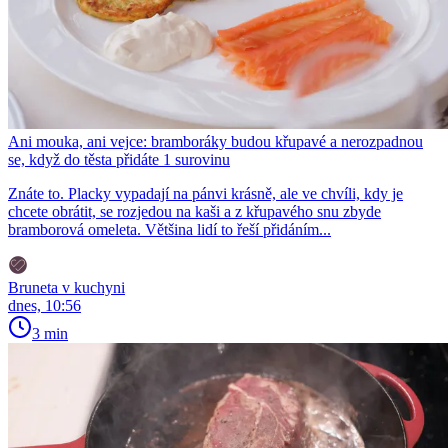
Ani mouka, ani vejce: bramboráky budou křupavé a nerozpadnou
se, když do těsta přidáte 1 surovinu
Znáte to. Placky vypadají na pánvi krásně, ale ve chvíli, kdy je
chcete obrátit, se rozjedou na kaši a z křupavého snu zbyde
bramborová omeleta. Většina lidí to řeší přidáním...
Bruneta v kuchyni
dnes, 10:56
3 min