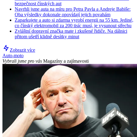
bezpečnost čínských aut
Navrhli jsme auta na míru pro Petra Pavla a Andreje Babiše:
Oba výsledky dokonale opovídají jejich povahám
Zaparkujete a auto si zdarma vyrobí energii na 55 km. Jediné,
co čínský elektromobil za 200 tisíc musí, je vysunout střechu
Zvláštní dopravní značka mate i zkušené řidiče. Na dálnici
přitom ušetří klidně desítky minut
Zobrazit více
Auto-moto
Vybrali jsme pro vás
Magazíny a zajímavosti