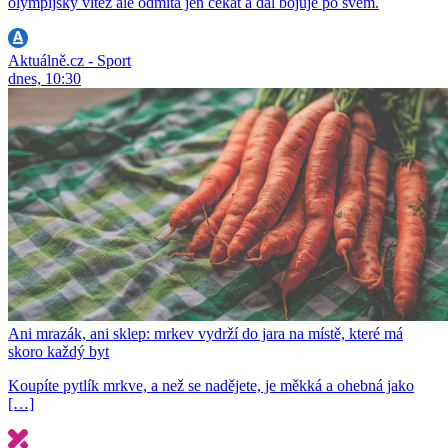
olympijský vítěz ale odmítá jen čekat a dál bojuje po svém.
Aktuálně.cz - Sport
dnes, 10:30
Ani mrazák, ani sklep: mrkev vydrží do jara na místě, které má
skoro každý byt
Koupíte pytlík mrkve, a než se nadějete, je měkká a ohebná jako
[…]