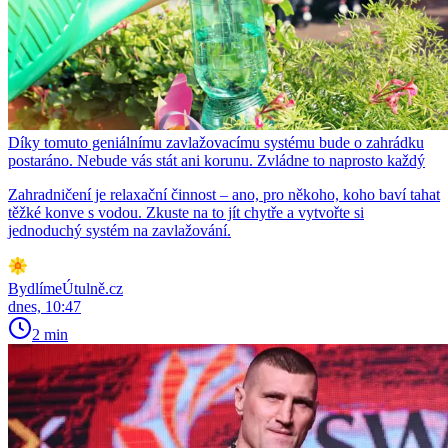
Díky tomuto geniálnímu zavlažovacímu systému bude o zahrádku
postaráno. Nebude vás stát ani korunu. Zvládne to naprosto každý
Zahradničení je relaxační činnost – ano, pro někoho, koho baví tahat
těžké konve s vodou. Zkuste na to jít chytře a vytvořte si
jednoduchý systém na zavlažování.
BydlímeÚtulně.cz
dnes, 10:47
2 min