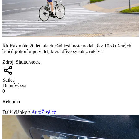
Řidičák máte 20 let, ale dnešní test byste nedali. 8 z 10 zkušených
řidičů pohoří u pravidel, která dříve sypali z rukávu
Zdroj
:
Shutterstock
Sdílet
Denní
výzva
0
Reklama
Další články z
AutoŽivě.cz