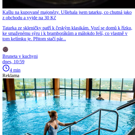
Kašlu na kupované majonézy. Ušlehala jsem tatarku, co chutná jako
z obchodu a vyjde na 30 Kč
Tatarka ze skleničky patří k českým klasikám. Vozí se domů k řízku,
ke smaženému sýru i k bramborákům a málokdo řeší, co vlastně v
tom kelímku je. Přitom stačí pár...
Bruneta v kuchyni
dnes, 10:59
4 min
Reklama