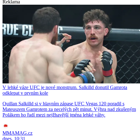
Reklama
V lehké váze UFC je nové monstrum. Salkilld donutil Gamrota
odklepat v prvním kole
Quillan Salkilld si v hlavním zápase UFC Vegas 120 poradil s
Mateuszem Gamrotem za necelých pět minut. Výhra nad zkušeným
Polákem ho řadí mezi nejžhavější jména lehké váhy.
MMAMAG.cz
dnes, 10:31