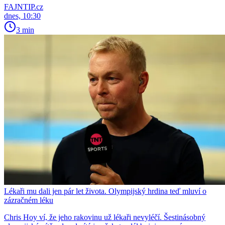
FAJNTIP.cz
dnes, 10:30
3 min
Lékaři mu dali jen pár let života. Olympijský hrdina teď mluví o
zázračném léku
Chris Hoy ví, že jeho rakovinu už lékaři nevyléčí. Šestinásobný