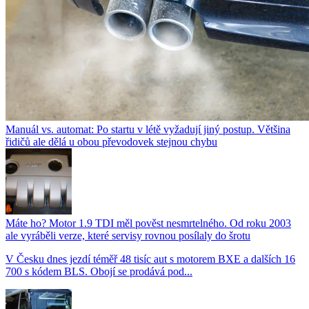
Manuál vs. automat: Po startu v létě vyžadují jiný postup. Většina
řidičů ale dělá u obou převodovek stejnou chybu
Máte ho? Motor 1.9 TDI měl pověst nesmrtelného. Od roku 2003
ale vyráběli verze, které servisy rovnou posílaly do šrotu
V Česku dnes jezdí téměř 48 tisíc aut s motorem BXE a dalších 16
700 s kódem BLS. Obojí se prodává pod...