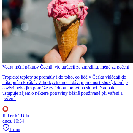
Vedra mění nákupy Čechů, víc utrácejí za zmrzlinu, méně za pečení
Tropické teploty se promítly i do toho, co lidé v Česku vkládají do
nákupních košíků. V horkých dnech dávají přednost zboží, které je
osvěží nebo jim pomůže zvládnout pobyt na slunci. Naopak
ustupuje zájem o některé potraviny běžně používané při vaření a
pečení.
Jihlavská Drbna
dnes, 10:34
1 min