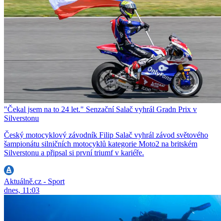
"Čekal jsem na to 24 let." Senzační Salač vyhrál Gradn Prix v
Silverstonu
Český motocyklový závodník Filip Salač vyhrál závod světového
šampionátu silničních motocyklů kategorie Moto2 na britském
Silverstonu a připsal si první triumf v kariéře.
Aktuálně.cz - Sport
dnes, 11:03