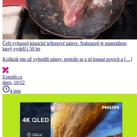
Češi vyhazují klasické teflonové pánve. Nahrazují je materiálem,
který vydrží i 50 let
Kolikrát jste už vyhodili pánev, protože se z ní loupal povrch a […]
Extrafit.cz
dnes, 10:52
4 min