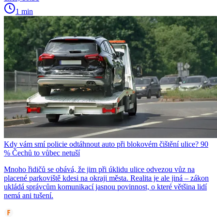
1 min
Kdy vám smí policie odtáhnout auto při blokovém čištění ulice? 90
% Čechů to vůbec netuší
Mnoho řidičů se obává, že jim při úklidu ulice odvezou vůz na
placené parkoviště kdesi na okraji města. Realita je ale jiná – zákon
ukládá správcům komunikací jasnou povinnost, o které většina lidí
nemá ani tušení.