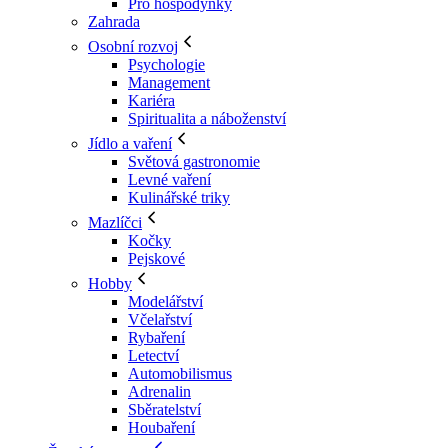
Pro hospodyňky
Zahrada
Osobní rozvoj
Psychologie
Management
Kariéra
Spiritualita a náboženství
Jídlo a vaření
Světová gastronomie
Levné vaření
Kulinářské triky
Mazlíčci
Kočky
Pejskové
Hobby
Modelářství
Včelařství
Rybaření
Letectví
Automobilismus
Adrenalin
Sběratelství
Houbaření