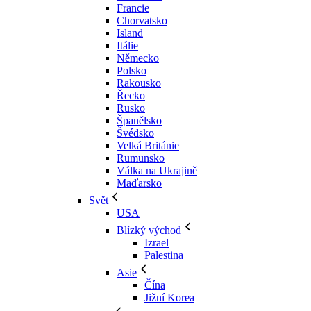
Francie
Chorvatsko
Island
Itálie
Německo
Polsko
Rakousko
Řecko
Rusko
Španělsko
Švédsko
Velká Británie
Rumunsko
Válka na Ukrajině
Maďarsko
Svět
USA
Blízký východ
Izrael
Palestina
Asie
Čína
Jižní Korea