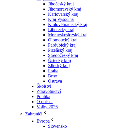
Jihočeský kraj
Jihomoravský kraj
Karlovarský kraj
Kraj Vysočina
Králověhradecký kraj
Liberecký kraj
Moravskoslezský kraj
Olomoucký kraj
Pardubický kraj
Plzeňský kraj
Středočeský kraj
Ústecký kraj
Zlínský kraj
Praha
Brno
Ostrava
Školství
Zdravotnictví
Politika
O počasí
Volby 2026
Zahraničí
Evropa
Slovensko