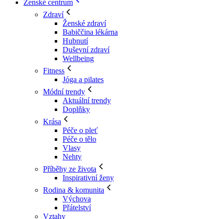
Ženské centrum
Zdraví
Ženské zdraví
Babiččina lékárna
Hubnutí
Duševní zdraví
Wellbeing
Fitness
Jóga a pilates
Módní trendy
Aktuální trendy
Doplňky
Krása
Péče o pleť
Péče o tělo
Vlasy
Nehty
Příběhy ze života
Inspirativní ženy
Rodina & komunita
Výchova
Přátelství
Vztahy