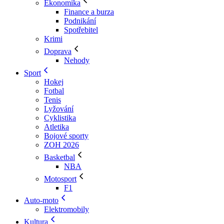
Ekonomika
Finance a burza
Podnikání
Spotřebitel
Krimi
Doprava
Nehody
Sport
Hokej
Fotbal
Tenis
Lyžování
Cyklistika
Atletika
Bojové sporty
ZOH 2026
Basketbal
NBA
Motosport
F1
Auto-moto
Elektromobily
Kultura