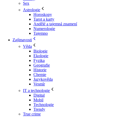
Sex
Astrologie
Horoskopy
Tarot a karty
Andělé a tajemná znamení
Numerologie
Tajemno
Zajímavosti
Věda
Biologie
Ekologie
Fyzika
Geografie
Historie
Chemie
Jazykověda
Vesmír
IT a technologie
Digital
Mobil
Technologie
Trendy
True crime