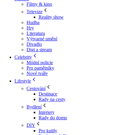
Filmy & kino
Televize
Reality show
Hudba
Hry
Literatura
Výtvarné umění
Divadlo
Digi a stream
Celebrity
Módní policie
Pro pamětníky
Nové tváře
Lifestyle
Cestování
Destinace
Rady na cesty
Bydlení
Interiery
Rady do domu
DIY
Pro kutily