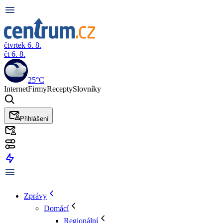
čtvrtek 6. 8.
čt 6. 8.
25°C
Internet
Firmy
Recepty
Slovníky
Přihlášení
Zprávy
Domácí
Regionální