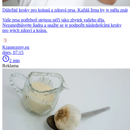
Důležité kroky pro krásná a zdravá prsa. Každá žena by je měla znát
Vaše prsa potřebují stejnou péči jako zbytek vašeho těla.
Nezanedbávejte ňadra a snažte se je podpořit následujícími kroky
pro jejich zdraví a krásu.
Krasnezeny.eu
dnes, 07:15
2 min
Reklama