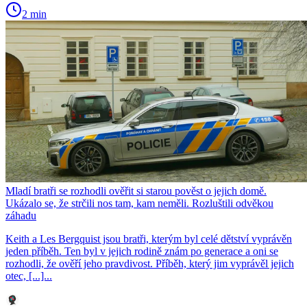
2 min
Mladí bratři se rozhodli ověřit si starou pověst o jejich domě.
Ukázalo se, že strčili nos tam, kam neměli. Rozluštili odvěkou
záhadu
Keith a Les Bergquist jsou bratři, kterým byl celé dětství vyprávěn
jeden příběh. Ten byl v jejich rodině znám po generace a oni se
rozhodli, že ověří jeho pravdivost. Příběh, který jim vyprávěl jejich
otec, [...]...