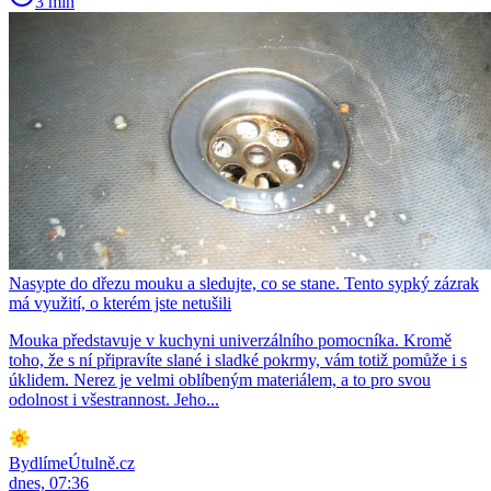
3 min
Nasypte do dřezu mouku a sledujte, co se stane. Tento sypký zázrak
má využití, o kterém jste netušili
Mouka představuje v kuchyni univerzálního pomocníka. Kromě
toho, že s ní připravíte slané i sladké pokrmy, vám totiž pomůže i s
úklidem. Nerez je velmi oblíbeným materiálem, a to pro svou
odolnost i všestrannost. Jeho...
BydlímeÚtulně.cz
dnes, 07:36