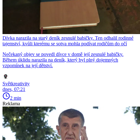
Dívka narazila na starý deník zesnulé babičky. Ten odhalil rodinné
tajemství, kvůli kterému se sotva mohla podívat rodičům do očí
Nečekaný objev se povedl dívce v domě její zesnulé babičky.
Během úklidu narazila na deník, který byl plný dojemných
vzpomínek na její dětství.
Světkreativity
dnes, 07:21
2 min
Reklama