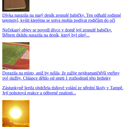
Dívka narazila na starý deník zesnulé babičky. Ten odhalil rodinné
tajemství, kvůli kterému se sotva mohla podívat rodičům do očí
Nečekaný objev se povedl dívce v domě její zesnulé babičky.
Během úklidu narazila na deník, který byl plný...
Dorazila na místo, aniž by tušila, že zažije nejdramatičtější vteřiny
své služby. Chlapce dělilo od smrti 1 rozhodnutí této hrdinky
Zástupkyně šerifa obdržela tísňové volání ze střední školy v Tampě.
Její pohotová reakce a odborné znalosti...