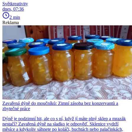
Světkreativity
dnes, 07:36
2 min
Reklama
Zavařená dýně do moučníků: Zimní zásoba bez konzervantů a
zbytečné práce
Dýně je podzimní hit, ale co s ní, když jí máte plný sklep a mrazák
nestačí? Zavařená dýně na sladko je odpověď. Sklenice vydrží
měsíce a kdykoliv sáhnete po koláči, buchtách nebo palačinkách,