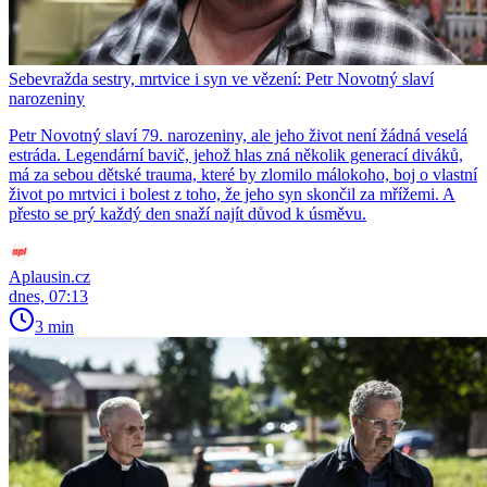
Sebevražda sestry, mrtvice i syn ve vězení: Petr Novotný slaví
narozeniny
Petr Novotný slaví 79. narozeniny, ale jeho život není žádná veselá
estráda. Legendární bavič, jehož hlas zná několik generací diváků,
má za sebou dětské trauma, které by zlomilo málokoho, boj o vlastní
život po mrtvici i bolest z toho, že jeho syn skončil za mřížemi. A
přesto se prý každý den snaží najít důvod k úsměvu.
Aplausin.cz
dnes, 07:13
3 min