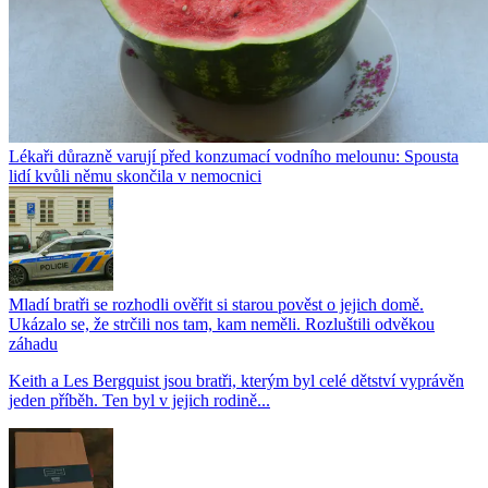
Lékaři důrazně varují před konzumací vodního melounu: Spousta
lidí kvůli němu skončila v nemocnici
Mladí bratři se rozhodli ověřit si starou pověst o jejich domě.
Ukázalo se, že strčili nos tam, kam neměli. Rozluštili odvěkou
záhadu
Keith a Les Bergquist jsou bratři, kterým byl celé dětství vyprávěn
jeden příběh. Ten byl v jejich rodině...