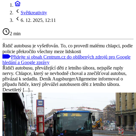
Světkreativity
6. 12. 2025, 12:11
2 min
Řidič autobusu je vyšetřován. To, co provedl malému chlapci, podle
policie překročilo všechny meze lidskosti
Přidejte si obsah Centrum.cz do oblíbených zdrojů pro Google
hledání a Google zprávy
Řidiči autobusu, převážející děti z letního tábora, nejspíše ruply
nervy. Chlapce, který se nevhodně choval a znečišťoval autobus,
přivázal k sedadlu. Deník AugsburgerAllgemeine informoval o
případu řidiče, který převážel autobusem děti z letního tábora.
Desetiletý [...]...