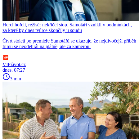
Herci hořeli, režisér nekřičel stop. Samotáři vznikli v podmínkách,
za které by dnes tvůrce skončily u soudu
Čtvrt století po premiéře Samotářů se ukazuje, že nejdivočejší příběh
filmu se neodehrál na plátně, ale za kamerou.
VIPživot.cz
dnes, 07:27
3 min