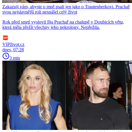
Zakazuji vám, abyste o mně psali jen jako o Trautenberkovi. Prachař
svou nejslavnější roli nesnášel celý život
Rok před smrtí vyslovil Ilja Prachař na chalupě v Doubicích větu,
která měla přežít všechny jeho nekrology. Nepřežila.
VIPživot.cz
dnes, 07:28
3 min