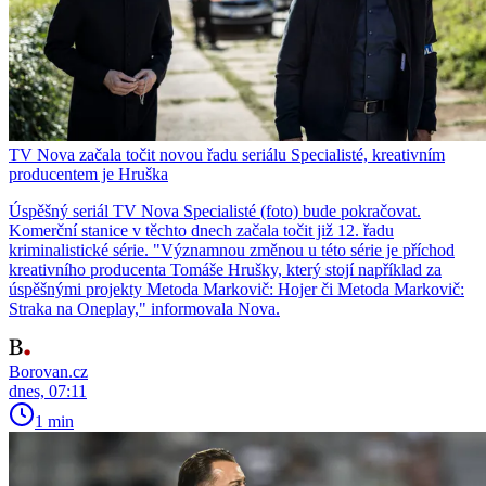
TV Nova začala točit novou řadu seriálu Specialisté, kreativním
producentem je Hruška
Úspěšný seriál TV Nova Specialisté (foto) bude pokračovat.
Komerční stanice v těchto dnech začala točit již 12. řadu
kriminalistické série. "Významnou změnou u této série je příchod
kreativního producenta Tomáše Hrušky, který stojí například za
úspěšnými projekty Metoda Markovič: Hojer či Metoda Markovič:
Straka na Oneplay," informovala Nova.
Borovan.cz
dnes, 07:11
1 min