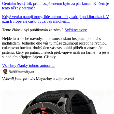
Geniální řecký trik proti rozpálenému bytu za pár korun: Klíčem je
tento běžný předmět
Když venku panují tropy, lidé automaticky sahají po klimatizaci. V
jižní Evropě ale často využívají mnohem...
Tento článek byl publikován ze zdrojů
Světkreativity
Nejde tu o suché návody, ale o sousedskou inspiraci podaná s
nadhledem. Jednoho dne vás tu může zaujmout recept na rychlou
cuketovou buchtu, druhý den vás zas pohltí příběh o ztraceném
prstenu, který po patnácti letech překvapivě našli na farmě – a ještě
si nad tím připijete čajem. Články...
Všechny články tohoto autora →
Vybrali jsme pro vás
Magazíny a zajímavosti