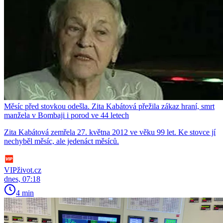
Měsíc před stovkou odešla. Zita Kabátová přežila zákaz hraní, smrt
manžela v Bombaji i porod ve 44 letech
Zita Kabátová zemřela 27. května 2012 ve věku 99 let. Ke stovce jí
nechyběl měsíc, ale jedenáct měsíců.
VIPživot.cz
dnes, 07:18
4 min