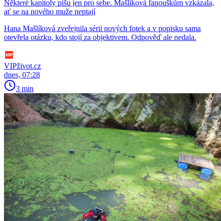
Některé kapitoly píšu jen pro sebe. Mašlíková fanouškům vzkázala,
ať se na nového muže neptají
Hana Mašlíková zveřejnila sérii nových fotek a v popisku sama
otevřela otázku, kdo stojí za objektivem. Odpověď ale nedala.
VIPživot.cz
dnes, 07:28
3 min