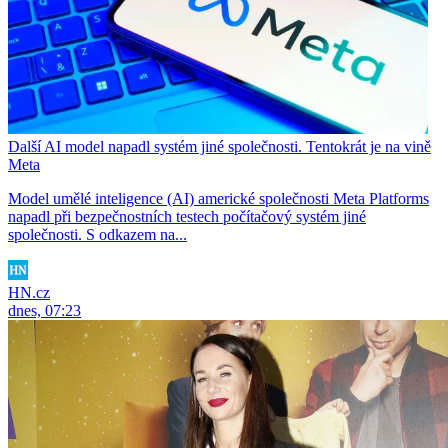
Další AI model napadl systém jiné společnosti. Tentokrát je na vině
Meta
Model umělé inteligence (AI) americké společnosti Meta Platforms
napadl při bezpečnostních testech počítačový systém jiné
společnosti. S odkazem na...
HN.cz
dnes, 07:23