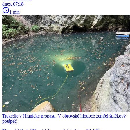
dnes, 07:18
1 min
Tragédie v Hranické propasti. V obrovské hloubce zemřel špičkový
potápěč