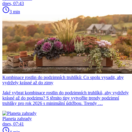
dnes, 07:43
3 min
Kombinace rostlin do podzimních truhlíků: Co spolu vysadit, aby
vydržely krásné až do zimy
Jaké vybrat kombinace rostlin do podzimních truhlíků, aby vydržely
krásné až do podzimu? S těmito tipy vytvoříte trendy podzimní
truhlíky pro rok 2026 s minimální údržbou. Trendy …
Planeta zahrady
dnes, 07:41