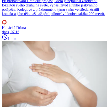
Při probádávání Hranické propasti, která je nejhlubší zatopenou
lokalitou svého druhu na světě, vyhasl život elitního jeskynního
potápěče. Kolegové z průzkumného týmu s ním ve středu ztratili
kontakt a jeho tělo našli až před půlnocí v hloubce takřka 200 metrů.
Hanácká Drbna
dnes, 07:16
1 min