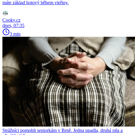
máte základ hotový během vteřiny.
Cooky.cz
dnes, 07:35
3 min
Strážníci pomohli seniorkám v Brně. Jedna upadla, druhá pila a