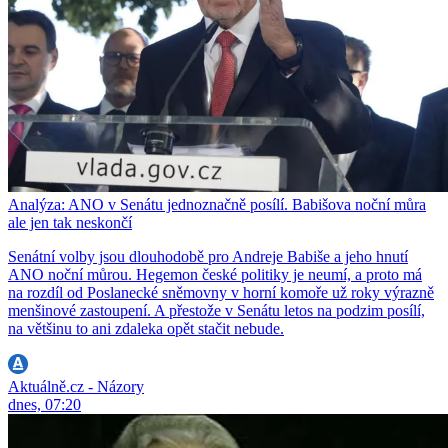
Analýza: ANO v Senátu jednoznačně posílí. Babišova noční můra
ale jen tak neskončí
Senátní volby jsou dlouhodobě pro Andreje Babiše a jeho hnutí
ANO noční můrou. Hegemon české politiky je neumí, a proto má
na rozdíl od Poslanecké sněmovny v horní komoře už roky výrazně
menšinové zastoupení. A přestože v Senátu letos na podzim posílí,
na většinu to ani zdaleka opět stačit nebude.
Aktuálně.cz - Názory
dnes, 07:20