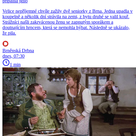
připálila jídlo
Velice nepříjemné chvíle zažily dvě seniorky z Brna. Jedna upadla v
koupelně a několik dní strávila na zemi, z bytu druhé se valil kouř.
Strážníci našli zakrvácenou ženu se zapnutým sporákem a
doutnajícím hrncem, která se nemohla hýbat. Následně se ukázalo,
že pila.
Brněnská Drbna
dnes, 07:30
1 min