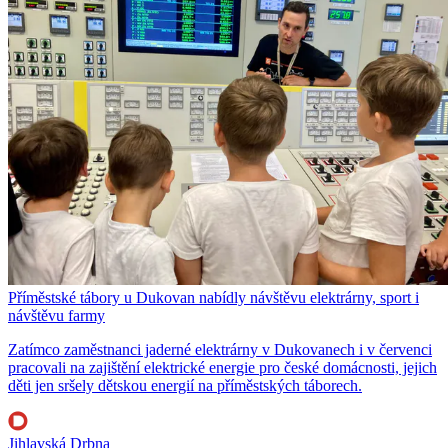
Příměstské tábory u Dukovan nabídly návštěvu elektrárny, sport i
návštěvu farmy
Zatímco zaměstnanci jaderné elektrárny v Dukovanech i v červenci
pracovali na zajištění elektrické energie pro české domácnosti, jejich
děti jen sršely dětskou energií na příměstských táborech.
Jihlavská Drbna