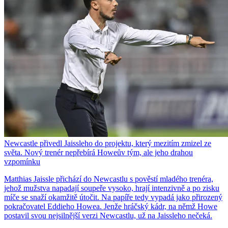
Newcastle přivedl Jaissleho do projektu, který mezitím zmizel ze
světa. Nový trenér nepřebírá Howeův tým, ale jeho drahou
vzpomínku
Matthias Jaissle přichází do Newcastlu s pověstí mladého trenéra,
jehož mužstva napadají soupeře vysoko, hrají intenzivně a po zisku
míče se snaží okamžitě útočit. Na papíře tedy vypadá jako přirozený
pokračovatel Eddieho Howea. Jenže hráčský kádr, na němž Howe
postavil svou nejsilnější verzi Newcastlu, už na Jaissleho nečeká.