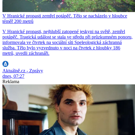
V Hranické propasti zemřel potápěč. Tělo se nacházelo v hloubce
téměř 200 metrů
V Hranické propasti, nejhlubší zatopené jeskyni na světě, zemřel
potápěč. Tragická událost se stala ve středu při průzkumném ponoru,
informovala ve čtvrtek na sociální síti Speleologická záchranná
služba. Tělo bylo vyzvednuto v noci na čtvrtek z hloubky 186
metrů, uvedli záchranáři.
Aktuálně.cz - Zprávy
dnes, 07:27
Reklama