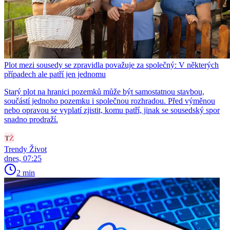
Plot mezi sousedy se zpravidla považuje za společný: V některých
případech ale patří jen jednomu
Starý plot na hranici pozemků může být samostatnou stavbou,
součástí jednoho pozemku i společnou rozhradou. Před výměnou
nebo opravou se vyplatí zjistit, komu patří, jinak se sousedský spor
snadno prodraží.
Trendy Život
dnes, 07:25
2 min