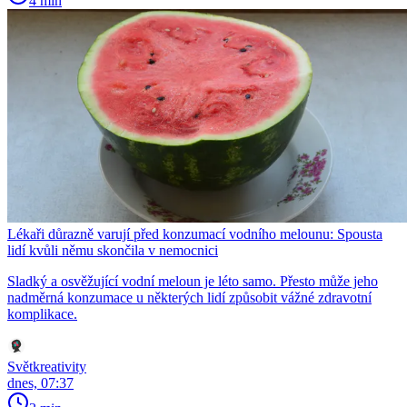
4 min
Lékaři důrazně varují před konzumací vodního melounu: Spousta
lidí kvůli němu skončila v nemocnici
Sladký a osvěžující vodní meloun je léto samo. Přesto může jeho
nadměrná konzumace u některých lidí způsobit vážné zdravotní
komplikace.
Světkreativity
dnes, 07:37