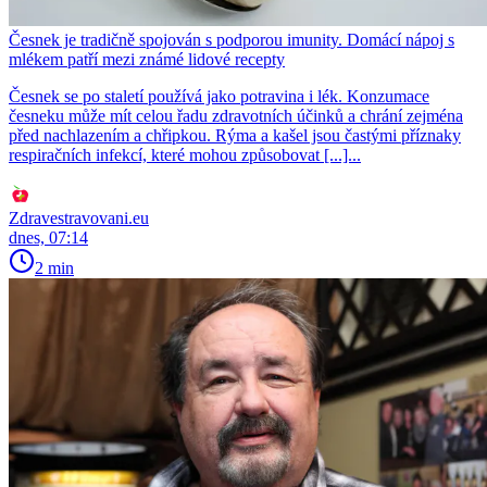
Česnek je tradičně spojován s podporou imunity. Domácí nápoj s
mlékem patří mezi známé lidové recepty
Česnek se po staletí používá jako potravina i lék. Konzumace
česneku může mít celou řadu zdravotních účinků a chrání zejména
před nachlazením a chřipkou. Rýma a kašel jsou častými příznaky
respiračních infekcí, které mohou způsobovat [...]...
Zdravestravovani.eu
dnes, 07:14
2 min