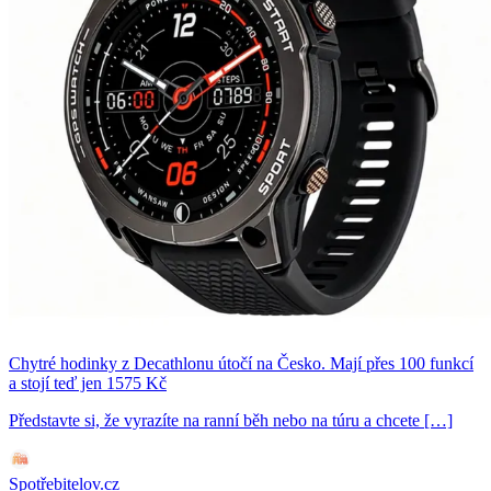
Chytré hodinky z Decathlonu útočí na Česko. Mají přes 100 funkcí
a stojí teď jen 1575 Kč
Představte si, že vyrazíte na ranní běh nebo na túru a chcete […]
Spotřebitelov.cz