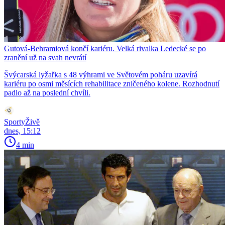
Gutová-Behramiová končí kariéru. Velká rivalka Ledecké se po
zranění už na svah nevrátí
Švýcarská lyžařka s 48 výhrami ve Světovém poháru uzavírá
kariéru po osmi měsících rehabilitace zničeného kolene. Rozhodnutí
padlo až na poslední chvíli.
SportyŽivě
dnes, 15:12
4 min