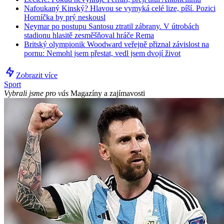
Nafoukaný Kinský? Hlavou se vymyká celé lize, píší. Pozici
Horníčka by prý neskousl
Neymar po postupu Santosu ztratil zábrany. V útrobách
stadionu hlasitě zesměšňoval hráče Rema
Britský olympionik Woodward veřejně přiznal závislost na
pornu: Nemohl jsem přestat, vedl jsem dvojí život
Zobrazit více
Sport
Vybrali jsme pro vás
Magazíny a zajímavosti