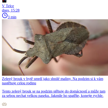
V Telce
dnes, 15:28
3 min
Zelený brouk v bytě smrdí jako shnilé maliny. Na podzim si k vám
nastěhuje celou rodinu
Tento zelený brouk se na podzim stěhuje do domácností a může tam
za sebou nechat velkou paseku. Jakmile ho spatříte, konejte rychle.