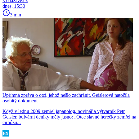
VědaŽivě.cz
dnes, 15:30
3 min
Upřímná zpráva o otci, jehož nešlo zachránit. Geislerová natočila
osobitý dokument
Když v lednu 2009 zemřel japanolog, novinář a výtvarník Petr
Geisler, bulvární deníky měly jasno: „Otec slavné herečky zemřel na
cirhózu...