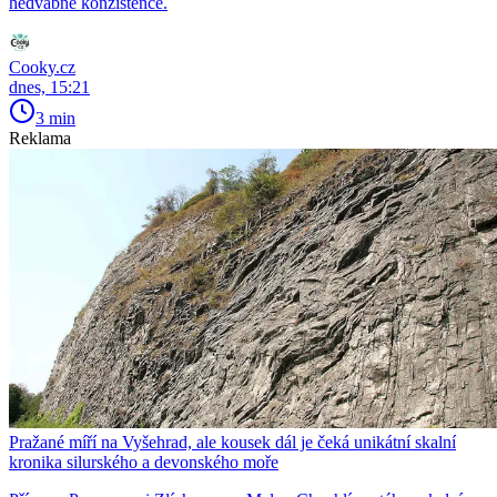
hedvábné konzistence.
Cooky.cz
dnes, 15:21
3 min
Reklama
Pražané míří na Vyšehrad, ale kousek dál je čeká unikátní skalní
kronika silurského a devonského moře