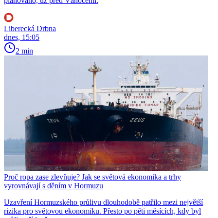
plánováno, už před Vánocemi.
Liberecká Drbna
dnes, 15:05
2 min
Proč ropa zase zlevňuje? Jak se světová ekonomika a trhy
vyrovnávají s děním v Hormuzu
Uzavření Hormuzského průlivu dlouhodobě patřilo mezi největší
rizika pro světovou ekonomiku. Přesto po pěti měsících, kdy byl