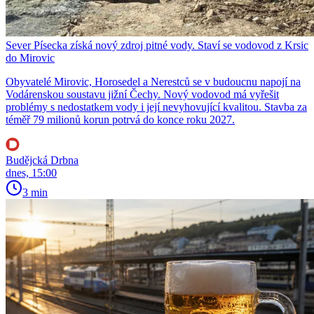
Sever Písecka získá nový zdroj pitné vody. Staví se vodovod z Krsic
do Mirovic
Obyvatelé Mirovic, Horosedel a Nerestců se v budoucnu napojí na
Vodárenskou soustavu jižní Čechy. Nový vodovod má vyřešit
problémy s nedostatkem vody i její nevyhovující kvalitou. Stavba za
téměř 79 milionů korun potrvá do konce roku 2027.
Budějcká Drbna
dnes, 15:00
3 min