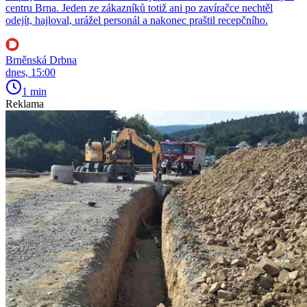
centru Brna. Jeden ze zákazníků totiž ani po zavíračce nechtěl
odejít, hajloval, urážel personál a nakonec praštil recepčního.
Brněnská Drbna
dnes, 15:00
1 min
Reklama