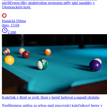
návštěvnost díky atraktivnímu programu měly také památky v
Olomouckém kraji.
Hanácká Drbna
dnes, 15:04
2 min
Kulečník v Brně se zvrtl. Host v herně hajloval a napadl obsluhu
Nepříjemnou směnu za sebou mají pracovníci kulečníkové herny v