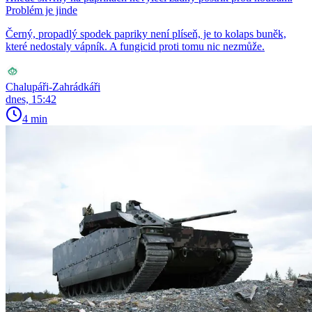
Problém je jinde
Černý, propadlý spodek papriky není plíseň, je to kolaps buněk,
které nedostaly vápník. A fungicid proti tomu nic nezmůže.
Chalupáři-Zahrádkáři
dnes, 15:42
4 min