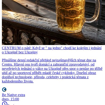
CENTRUM o páté: Když se " na jedno" chodí ke kolejím i jednání
o Ukrajině bez Ukrajiny
Přinášíme denní redakční přehled nejzajímavějších témat dne na
Centru. Hlavní osu tvoří domácí a zahraniční zpravodajství, od
neveřejných jednání o válce na Ukrajině přes spor o peníze po těžbě
uhlí až po sportovní příběh mladé české cyklistky. Dnešní obraz
doplňují technologie, příroda, celebrity i praktická témata z
každodenního života.
Be Native extra
dnes, 15:00