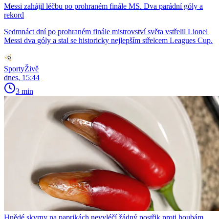
Messi zahájil léčbu po prohraném finále MS. Dva parádní góly a
rekord
Sedmnáct dní po prohraném finále mistrovství světa vstřelil Lionel
Messi dva góly a stal se historicky nejlepším střelcem Leagues Cup.
SportyŽivě
dnes, 15:44
3 min
Hnědé skvrny na paprikách nevyléčí žádný postřik proti houbám.