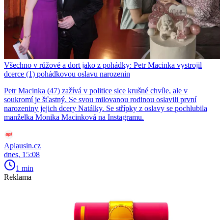
Všechno v růžové a dort jako z pohádky: Petr Macinka vystrojil
dcerce (1) pohádkovou oslavu narozenin
Petr Macinka (47) zažívá v politice sice krušné chvíle, ale v
soukromí je šťastný. Se svou milovanou rodinou oslavili první
narozeniny jejich dcery Natálky. Se střípky z oslavy se pochlubila
manželka Monika Macinková na Instagramu.
Aplausin.cz
dnes, 15:08
1 min
Reklama