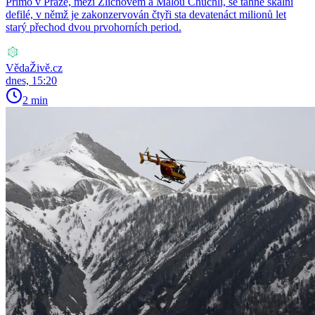
Přímo v Praze, mezi Zlíchovem a Malou Chuchlí, se táhne skalní
defilé, v němž je zakonzervován čtyři sta devatenáct milionů let
starý přechod dvou prvohorních period.
VědaŽivě.cz
dnes, 15:20
2 min