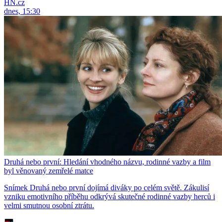
HN.cz
dnes, 15:30
Druhá nebo první: Hledání vhodného názvu, rodinné vazby a film
byl věnovaný zemřelé matce
Snímek Druhá nebo první dojímá diváky po celém světě. Zákulisí
vzniku emotivního příběhu odkrývá skutečné rodinné vazby herců i
velmi smutnou osobní ztrátu.