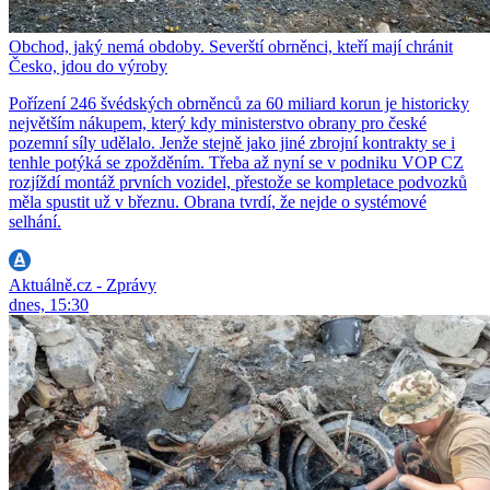
Obchod, jaký nemá obdoby. Severští obrněnci, kteří mají chránit
Česko, jdou do výroby
Pořízení 246 švédských obrněnců za 60 miliard korun je historicky
největším nákupem, který kdy ministerstvo obrany pro české
pozemní síly udělalo. Jenže stejně jako jiné zbrojní kontrakty se i
tenhle potýká se zpožděním. Třeba až nyní se v podniku VOP CZ
rozjíždí montáž prvních vozidel, přestože se kompletace podvozků
měla spustit už v březnu. Obrana tvrdí, že nejde o systémové
selhání.
Aktuálně.cz - Zprávy
dnes, 15:30