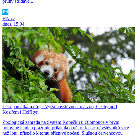
průliv střídavě...
HN.cz
dnes, 15:04
Léto památkám přeje. Vyšší návštěvnost má zoo, Čechy pod
Kosířem i Helfštýn
Zoologická zahrada na Svatém Kopečku u Olomouce v první
polovině letních prázdnin přilákala o několik tisíc návštěvníků více
než loni, přispělo k tomu příznivé počasí. Slušnou červencovou