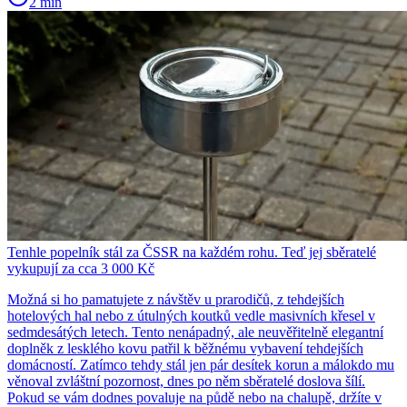
2 min
Tenhle popelník stál za ČSSR na každém rohu. Teď jej sběratelé
vykupují za cca 3 000 Kč
Možná si ho pamatujete z návštěv u prarodičů, z tehdejších
hotelových hal nebo z útulných koutků vedle masivních křesel v
sedmdesátých letech. Tento nenápadný, ale neuvěřitelně elegantní
doplněk z lesklého kovu patřil k běžnému vybavení tehdejších
domácností. Zatímco tehdy stál jen pár desítek korun a málokdo mu
věnoval zvláštní pozornost, dnes po něm sběratelé doslova šílí.
Pokud se vám dodnes povaluje na půdě nebo na chalupě, držíte v