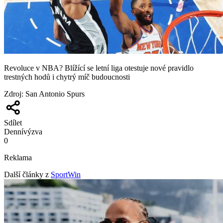
Revoluce v NBA? Blížící se letní liga otestuje nové pravidlo
trestných hodů i chytrý míč budoucnosti
Zdroj
:
San Antonio Spurs
Sdílet
Denní
výzva
0
Reklama
Další články z
SportWin