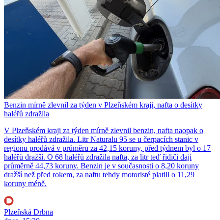
Benzin mírně zlevnil za týden v Plzeňském kraji, nafta o desítky
haléřů zdražila
V Plzeňském kraji za týden mírně zlevnil benzin, nafta naopak o
desítky haléřů zdražila. Litr Naturalu 95 se u čerpacích stanic v
regionu prodává v průměru za 42,15 koruny, před týdnem byl o 17
haléřů dražší. O 68 haléřů zdražila nafta, za litr teď řidiči dají
průměrně 44,73 koruny. Benzin je v současnosti o 8,20 koruny
dražší než před rokem, za naftu tehdy motoristé platili o 11,29
koruny méně.
Plzeňská Drbna