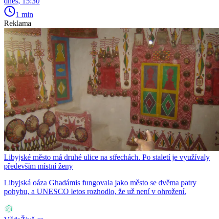
dnes, 15:30
1 min
Reklama
Libyjské město má druhé ulice na střechách. Po staletí je využívaly
především místní ženy
Libyjská oáza Ghadámis fungovala jako město se dvěma patry
pohybu, a UNESCO letos rozhodlo, že už není v ohrožení.