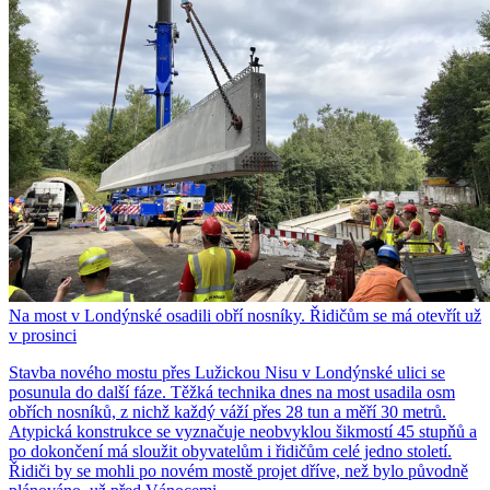
Na most v Londýnské osadili obří nosníky. Řidičům se má otevřít už
v prosinci
Stavba nového mostu přes Lužickou Nisu v Londýnské ulici se
posunula do další fáze. Těžká technika dnes na most usadila osm
obřích nosníků, z nichž každý váží přes 28 tun a měří 30 metrů.
Atypická konstrukce se vyznačuje neobvyklou šikmostí 45 stupňů a
po dokončení má sloužit obyvatelům i řidičům celé jedno století.
Řidiči by se mohli po novém mostě projet dříve, než bylo původně