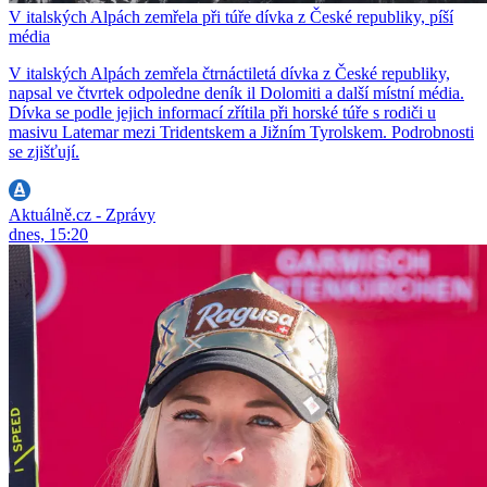
V italských Alpách zemřela při túře dívka z České republiky, píší
média
V italských Alpách zemřela čtrnáctiletá dívka z České republiky,
napsal ve čtvrtek odpoledne deník il Dolomiti a další místní média.
Dívka se podle jejich informací zřítila při horské túře s rodiči u
masivu Latemar mezi Tridentskem a Jižním Tyrolskem. Podrobnosti
se zjišťují.
Aktuálně.cz - Zprávy
dnes, 15:20