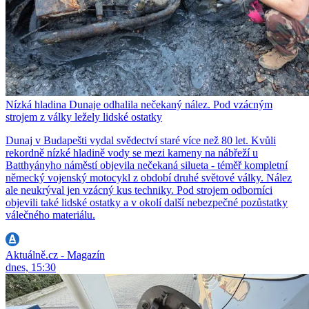
Nízká hladina Dunaje odhalila nečekaný nález. Pod vzácným
strojem z války ležely lidské ostatky
Dunaj v Budapešti vydal svědectví staré více než 80 let. Kvůli
rekordně nízké hladině vody se mezi kameny na nábřeží u
Batthyányho náměstí objevila nečekaná silueta - téměř kompletní
německý vojenský motocykl z období druhé světové války. Nález
ale neukrýval jen vzácný kus techniky. Pod strojem odborníci
objevili také lidské ostatky a v okolí další nebezpečné pozůstatky
válečného materiálu.
Aktuálně.cz - Magazín
dnes, 15:30