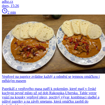
adbz.cz
dnes, 15:26
2 min
Vepřové na paprice zvládne každý a odmění se jemnou omáčkou i
měkkým masem
Paprikáš z vepřového masa patří k pokrmům, které mají v české
kuchyni pevné místo už od dob Rakouska-Uherska. Tahle verze
vsází na kousky vepřové plece, poctivý vývar, kombinaci sladké a
pálivé papriky a na závěr smetanu, která omáčku zaoblí do