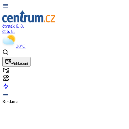
čtvrtek 6. 8.
čt 6. 8.
30°C
Přihlášení
Reklama