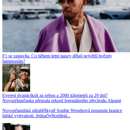
F1 se zastavila. Co během letní pauzy dělají největší hvězdy
šampionátu?
Everest dvanáctkrát za sebou a 2000 kilometrů za 29 dní?
Novozélanďanka přepsala rekord legendárního přechodu Alpami
Novozélandská ultraběžkyně Sophie Woodsová posunula hranice
lidské vytrvalosti. Jednačtyřicetiletá...