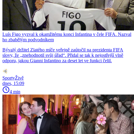
Luís Figo vyzval k okamžitému konci Infantina v čele FIFA. Nazval
ho zbabělým podvodníkem
Bývalý držitel Zlatého míče veřejně zaútočil na prezidenta FIFA
slovy, že „znehodnotil svůj úřad“. Přidal se tak k nejostřejší vlně
odporu, jakou Gianni Infantino za deset let ve funkci čelil.
SportyŽivě
dnes, 15:09
4 min