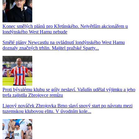
Konec smělých plánů pro Křetínského. Největším akcionářem u
londýnského West Hamu nebude
Smělé plány Newcastlu na ovládnutí londýnského West Hamu
doznaly značných trhlin. Majitel pražské Sparty...
Proti bývalému klubu se góly neslaví. Vašulín udělal výjimku a jeho
trefa zajistila Zbrojovce remízu
Ligový nováček Zbrojovka Brno slaví snový start po návratu mezi
tuzemskou klubovou elitu. V úvodním kole...