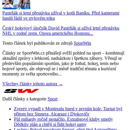
Pastrňák si letní přestávku užíval v kotli Baníku. Před kamerami
fandil řádil ve stylovém triku
Český hokejový útočník David Pastrňák si užívá letní přestávku
NHL v rodné zemi. Opora amerického Bostonu...
Tento článek byl publikován ze zdrojů
SportWin
Články ze SportWin.cz přinášejí svěží pohled na sport – kombinují
aktuální zprávy s lehkostí, nadsázkou i špetkou zábavy. Věnují se
především populárním sportům, jako je fotbal, hokej, tenis nebo
bojové sporty, ale objevují se i méně tradiční témata a kuriózní
momenty ze světa sportovního...
Všechny články tohoto autora →
Další články z kategorie
Sport
Zverev vypadl v Montrealu hned v prvním kole. Turnaj byl
přitom bez Sinnera, Alcaraze i Djokoviče
Půl miliardy ročně nestačilo. Extraligové kluby smetly
Dědkův plán a chtějí si řídit hokej samy
Leclerc: Pokud nevyhraje Ferrari, přeji titul Antonellimu