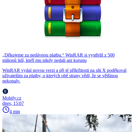
„Děkujeme za nedávnou platbu.“ WinRAR si vystřelil z 500
milionů lidí, kteří mu nikdy nedali ani korunu
WinRAR vydal novou verzi a při té příležitosti na síti X poděkoval
uživatelům za platby, o kterých obě strany vědí, že se většinou
nekonaly.
Mobify.cz
dnes, 15:07
4 min