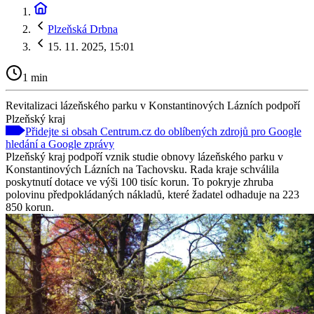
Plzeňská Drbna
15. 11. 2025, 15:01
1 min
Revitalizaci lázeňského parku v Konstantinových Lázních podpoří
Plzeňský kraj
Přidejte si obsah Centrum.cz do oblíbených zdrojů pro Google
hledání a Google zprávy
Plzeňský kraj podpoří vznik studie obnovy lázeňského parku v
Konstantinových Lázních na Tachovsku. Rada kraje schválila
poskytnutí dotace ve výši 100 tisíc korun. To pokryje zhruba
polovinu předpokládaných nákladů, které žadatel odhaduje na 223
850 korun.