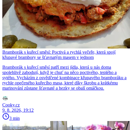
Bramborák s kuřecí směsí: Poctivá a rychlá večeře, která spojí
křupavé brambory se šťavnatým masem v jednom
Bramborák s kuřecí směsí patří mezi jídla, která u nás doma
spolehlivě zabodují, když je chuť na něco poctivého, teplého a
sytého. Vycházím z osvědčené kombinace křupavého bramboráku a
rychle opečeného kuřecího masa, které díky škrobu a krátkému
marinování zůstane šťavnaté a hezky se obalí omáčkou.
Cooky.cz
9. 8. 2026, 19:12
3 min