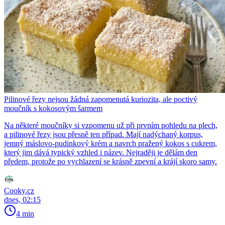
Pilinové řezy nejsou žádná zapomenutá kuriozita, ale poctivý
moučník s kokosovým šarmem
Na některé moučníky si vzpomenu už při prvním pohledu na plech,
a pilinové řezy jsou přesně ten případ. Mají nadýchaný korpus,
jemný máslovo-pudinkový krém a navrch pražený kokos s cukrem,
který jim dává typický vzhled i název. Nejraději je dělám den
předem, protože po vychlazení se krásně zpevní a krájí skoro samy.
Cooky.cz
dnes, 02:15
4 min