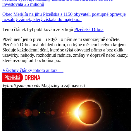
investovala 25 milionů
Obec Merklín na jihu Plzeňska s 1150 obyvateli postupně opravuje
rozsáhlý zámek, který získala do majetku...
Tento článek byl publikován ze zdrojů
Plzeňská Drbna
Plzeň není jen o pivu – i když i o něm se tu samozřejmě dočtete.
Plzeňská Drbna má přehled o tom, co hýbe městem i celým krajem.
Sleduje každodenní dění, které se týká obyvatel přímo a bez oklik:
uzavírky, nehody, rozhodnutí radnice, změny v dopravě nebo kauzy,
které rezonují od Lochotína po...
Všechny články tohoto autora →
Vybrali jsme pro vás
Magazíny a zajímavosti