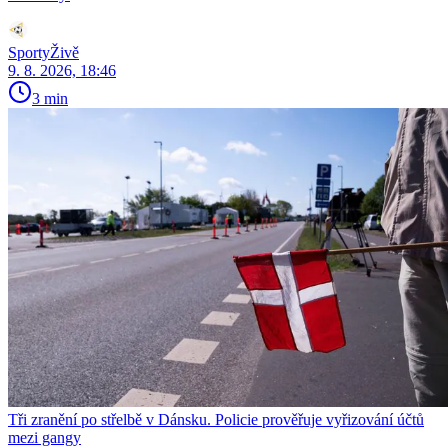
SportyŽivě
9. 8. 2026, 18:46
3 min
Tři zranění po střelbě v Dánsku. Policie prověřuje vyřizování účtů
mezi gangy