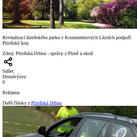
Revitalizaci lázeňského parku v Konstantinových Lázních podpoří
Plzeňský kraj
Zdroj
:
Plzeňská Drbna - zprávy z Plzně a okolí
Sdílet
Denní
výzva
0
Reklama
Další články z
Plzeňská Drbna