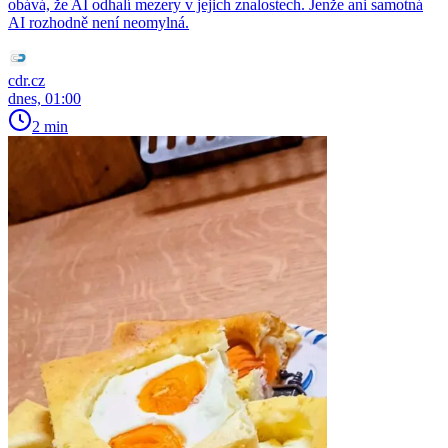
obává, že AI odhalí mezery v jejich znalostech. Jenže ani samotná
AI rozhodně není neomylná.
cdr.cz
dnes, 01:00
2 min