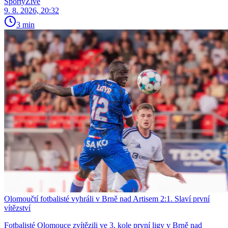
SportyŽivě
9. 8. 2026, 20:32
3 min
Olomoučtí fotbalisté vyhráli v Brně nad Artisem 2:1. Slaví první
vítězství
Fotbalisté Olomouce zvítězili ve 3. kole první ligy v Brně nad