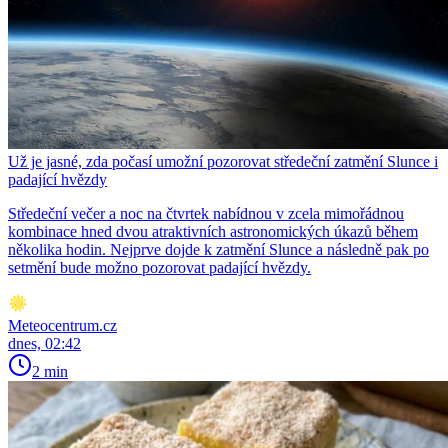
Už je jasné, zda počasí umožní pozorovat středeční zatmění Slunce i
padající hvězdy
Středeční večer a noc na čtvrtek nabídnou v zcela mimořádnou
kombinace hned dvou atraktivních astronomických úkazů během
několika hodin. Nejprve dojde k zatmění Slunce a následně pak po
setmění bude možno pozorovat padající hvězdy.
Meteocentrum.cz
dnes, 02:42
2 min