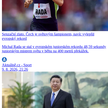
Senzační zlato. Čech je světovým šampionem, navíc vylepšil
evropský rekord
Michal Rada se stal v evropském juniorském rekordu 48,59 sekundy
juniorským mistrem světa v běhu na 400 metrů překážek.
Aktuálně.cz - Sport
9. 8. 2026, 21:26