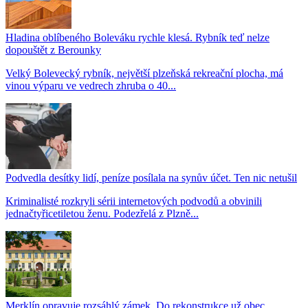
Hladina oblíbeného Boleváku rychle klesá. Rybník teď nelze
dopouštět z Berounky
Velký Bolevecký rybník, největší plzeňská rekreační plocha, má
vinou výparu ve vedrech zhruba o 40...
Podvedla desítky lidí, peníze posílala na synův účet. Ten nic netušil
Kriminalisté rozkryli sérii internetových podvodů a obvinili
jednačtyřicetiletou ženu. Podezřelá z Plzně...
Merklín opravuje rozsáhlý zámek. Do rekonstrukce už obec