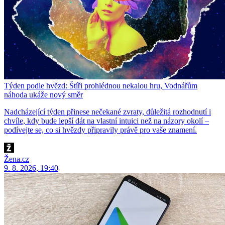
Týden podle hvězd: Štíři prohlédnou nekalou hru, Vodnářům
náhoda ukáže nový směr
Nadcházející týden přinese nečekané zvraty, důležitá rozhodnutí i
chvíle, kdy bude lepší dát na vlastní intuici než na názory okolí –
podívejte se, co si hvězdy připravily právě pro vaše znamení.
Žena.cz
9. 8. 2026, 19:40