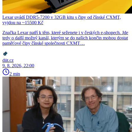
Lexar uvádí DDR5-7200 v 32GB kitu s čipy od čínské CXMT,
vyjdou na ~15500 Kč
Značka Lexar patří k těm, které seženete i v českých e-shopech. Jde
tedy o další možný kanál, kterým se do našich končin mohou dostat
paměťové čipy čínské společnosti CXMT…
diit.cz
9. 8. 2026, 22:00
2 min