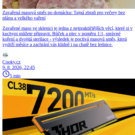
Zavařená masová směs po domácku: Tajná zbraň pro večery bez
plánu a velkého vaření
Zavařené maso ve sklenici je jedna z nejpraktičtějších věcí, které si v
kuchyni můžete připravit. Bůček a plec v poměru 1:1, správné
koření a dvojitá sterilace - výsledek je poctivá masová směs, která
vydrží měsíce a zachrání vás klidně i na chatě bez lednice.
Cooky.cz
9. 8. 2026, 22:45
5 min