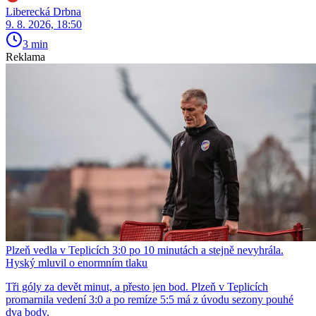
Liberecká Drbna
9. 8. 2026, 18:50
3 min
Reklama
Plzeň vedla v Teplicích 3:0 po 10 minutách a stejně nevyhrála.
Hyský mluvil o enormním tlaku
Tři góly za devět minut, a přesto jen bod. Plzeň v Teplicích
promarnila vedení 3:0 a po remíze 5:5 má z úvodu sezony pouhé
dva body.