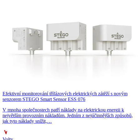
Efektivní monitorování třífázových elektrických zátěží s novým
senzorem STEGO Smart Sensor ESS 076
V mnoha společnostech patří náklady na elektrickou energii k
největším provozním nákladům. Jedním z nejúčinnějších způsobů,
jak tyto náklady snížit,…
Volty