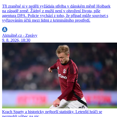
Tři zraněné si v neděli vyžádala střelba v dánském městě Holbaek
na západě země. Žádný z mužů není v ohrožení života, píše
agentura DPA. Policie vychází z toho, že případ může souviset s
vyřizováním účtů mezi lidmi z kriminálního prostředí.
Aktuálně.cz - Zprávy
9. 8. 2026, 18:30
Krach Sparty a historicky nejhorší statistiky. Letenští hráči se
nezmohli vůbec na nic