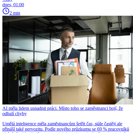
dnes, 01:00
2 min
AI měla lidem usnadnit práci. Místo toho se zaměstnanci bojí, že
odhalí chyby
Umělá inteligence měla zaměstnancům šetřit čas, stále častěji ale
přináší také nervozitu. Podle nového průzkumu se 69 % pracovníků