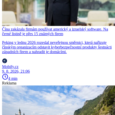
Čína zakázala firmám používat americký a izraelský software. Na
černé listině je přes 15 známých firem
Peking v lednu 2026 rozeslal neveřejnou směrnici, která nařizuje
čínským organizacím odstavit kyberbezpečnostní produkty šestnácti
západních firem a nahradit je domácími.
Mobify.cz
9. 8. 2026, 21:06
4 min
Reklama