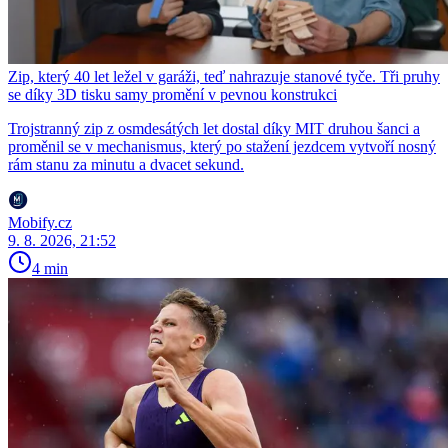
Zip, který 40 let ležel v garáži, teď nahrazuje stanové tyče. Tři pruhy
se díky 3D tisku samy promění v pevnou konstrukci
Trojstranný zip z osmdesátých let dostal díky MIT druhou šanci a
proměnil se v mechanismus, který po stažení jezdcem vytvoří nosný
rám stanu za minutu a dvacet sekund.
Mobify.cz
9. 8. 2026, 21:52
4 min