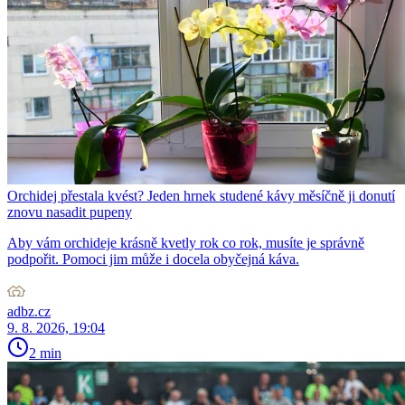
Orchidej přestala kvést? Jeden hrnek studené kávy měsíčně ji donutí
znovu nasadit pupeny
Aby vám orchideje krásně kvetly rok co rok, musíte je správně
podpořit. Pomoci jim může i docela obyčejná káva.
adbz.cz
9. 8. 2026, 19:04
2 min