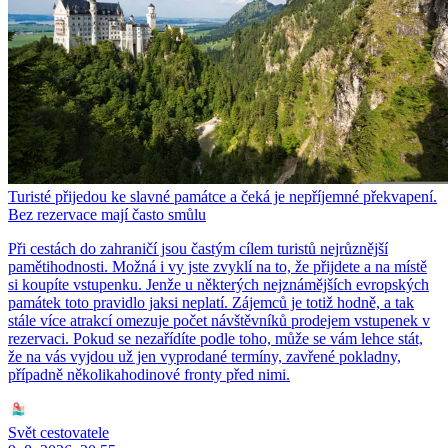
Turisté přijedou ke slavné památce a čeká je nepříjemné překvapení.
Bez rezervace mají často smůlu
Při cestách do zahraničí jsou častým cílem turistů nejrůznější
pamětihodnosti. Možná i vy jste zvyklí na to, že přijdete a na místě
si koupíte vstupenku. Jenže u některých nejznámějších evropských
památek toto pravidlo jaksi neplatí. Zájemců je totiž hodně, a tak
stále více atrakcí omezuje počet návštěvníků prodejem vstupenek v
rezervaci. Pokud se nezařídíte podle toho, může se vám lehce stát,
že na vás vyjdou už jen vyprodané termíny, zavřené pokladny,
případně několikahodinové fronty před nimi.
Svět cestovatele