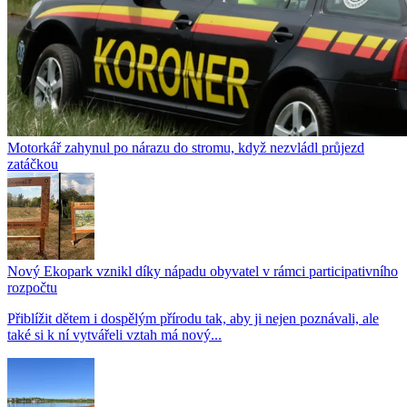
Motorkář zahynul po nárazu do stromu, když nezvládl průjezd
zatáčkou
Nový Ekopark vznikl díky nápadu obyvatel v rámci participativního
rozpočtu
Přiblížit dětem i dospělým přírodu tak, aby ji nejen poznávali, ale
také si k ní vytvářeli vztah má nový...