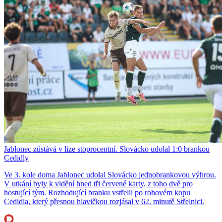
Jablonec zůstává v lize stoprocentní. Slovácko udolal 1:0 brankou
Cedidly
Ve 3. kole doma Jablonec udolal Slovácko jednobrankovou výhrou.
V utkání byly k vidění hned tři červené karty, z toho dvě pro
hostující tým. Rozhodující branku vstřelil po rohovém kopu
Cedidla, který přesnou hlavičkou rozjásal v 62. minutě Střelnici.