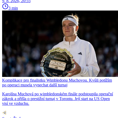
9. 8. 2026, 20:55
3 min
Komplikace pro finalistku Wimbledonu Muchovou. Kvůli potížím
po operaci musela vynechat další turnaj
Karolína Muchová po wimbledonském finále podstoupila operační
zákrok a přišla o prestižní turnaj v Torontu. Její start na US Open
visí ve vzduchu.