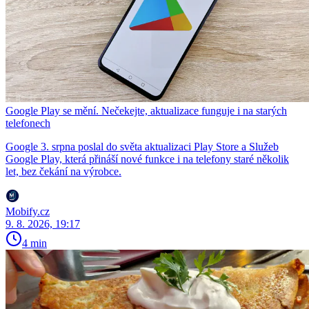
Google Play se mění. Nečekejte, aktualizace funguje i na starých
telefonech
Google 3. srpna poslal do světa aktualizaci Play Store a Služeb
Google Play, která přináší nové funkce i na telefony staré několik
let, bez čekání na výrobce.
Mobify.cz
9. 8. 2026, 19:17
4 min