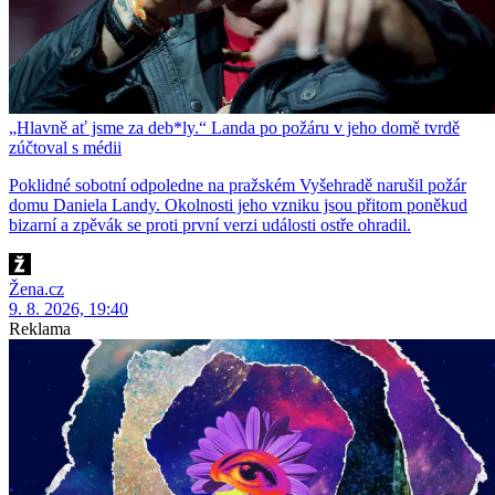
„Hlavně ať jsme za deb*ly.“ Landa po požáru v jeho domě tvrdě
zúčtoval s médii
Poklidné sobotní odpoledne na pražském Vyšehradě narušil požár
domu Daniela Landy. Okolnosti jeho vzniku jsou přitom poněkud
bizarní a zpěvák se proti první verzi události ostře ohradil.
Žena.cz
9. 8. 2026, 19:40
Reklama