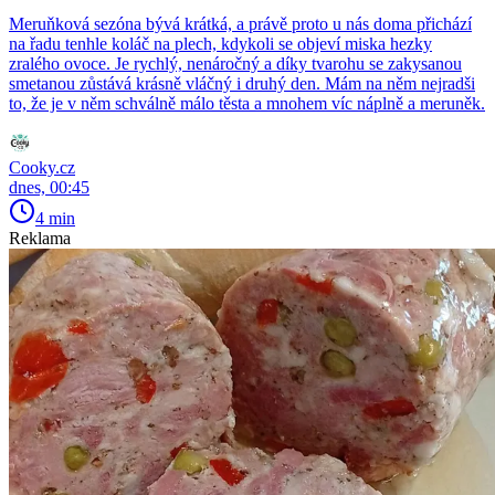
Meruňková sezóna bývá krátká, a právě proto u nás doma přichází
na řadu tenhle koláč na plech, kdykoli se objeví miska hezky
zralého ovoce. Je rychlý, nenáročný a díky tvarohu se zakysanou
smetanou zůstává krásně vláčný i druhý den. Mám na něm nejradši
to, že je v něm schválně málo těsta a mnohem víc náplně a meruněk.
Cooky.cz
dnes, 00:45
4 min
Reklama