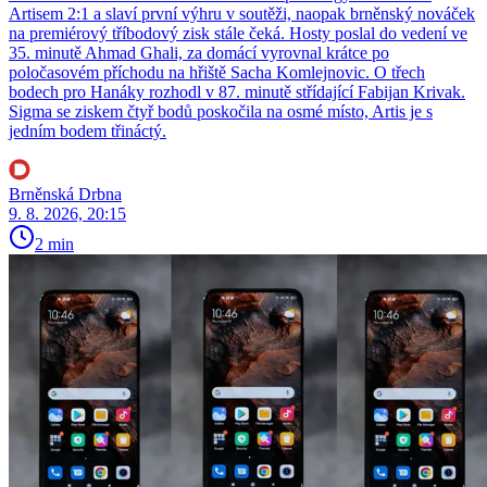
Artisem 2:1 a slaví první výhru v soutěži, naopak brněnský nováček
na premiérový tříbodový zisk stále čeká. Hosty poslal do vedení ve
35. minutě Ahmad Ghali, za domácí vyrovnal krátce po
poločasovém příchodu na hřiště Sacha Komlejnovic. O třech
bodech pro Hanáky rozhodl v 87. minutě střídající Fabijan Krivak.
Sigma se ziskem čtyř bodů poskočila na osmé místo, Artis je s
jedním bodem třináctý.
Brněnská Drbna
9. 8. 2026, 20:15
2 min