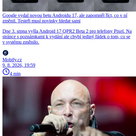
Google vydal novou betu Androidu 17, ale zapomněl říct, co v ní
změnil. Testeři musí novinky hledat sami
Dne 3. srpna vyšla Android 17 QPR2 Beta 2 pro telefony Pixel. Na
stránce s poznámkami k vydání ale chybí jediný řádek o tom, co se
v systému změnilo.
Mobify.cz
9. 8. 2026, 19:59
4 min