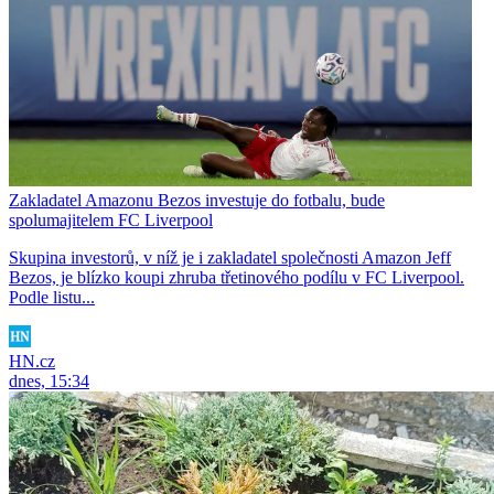
Zakladatel Amazonu Bezos investuje do fotbalu, bude
spolumajitelem FC Liverpool
Skupina investorů, v níž je i zakladatel společnosti Amazon Jeff
Bezos, je blízko koupi zhruba třetinového podílu v FC Liverpool.
Podle listu...
HN.cz
dnes, 15:34