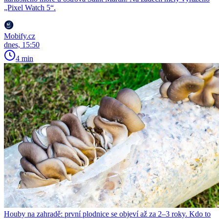
„Pixel Watch 5“.
Mobify.cz
dnes, 15:50
4 min
Houby na zahradě: první plodnice se objeví až za 2–3 roky. Kdo to