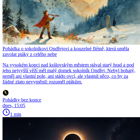
Pohádka o sokolníkovi Ondřejovi a kouzelné flétně, která uměla
zavolat ptáky z celého nebe
Na vysokém kopci nad královským městem stával starý hrad a pod
jeho nejvyšší věží měl malý domek sokolník Ondřej. Nebyl bohatý,
neměl ani vlastní pole, ani stádo ovcí, ale vlastnil něco, co by za
žádné zlato nevyměnil: rozuměl ptákům.
Pohádky bez konce
dnes, 15:05
1 min