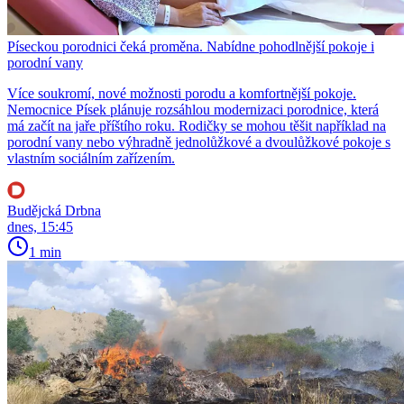
Píseckou porodnici čeká proměna. Nabídne pohodlnější pokoje i
porodní vany
Více soukromí, nové možnosti porodu a komfortnější pokoje.
Nemocnice Písek plánuje rozsáhlou modernizaci porodnice, která
má začít na jaře příštího roku. Rodičky se mohou těšit například na
porodní vany nebo výhradně jednolůžkové a dvoulůžkové pokoje s
vlastním sociálním zařízením.
Budějcká Drbna
dnes, 15:45
1 min