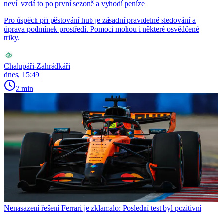
neví, vzdá to po první sezoně a vyhodí peníze
Pro úspěch při pěstování hub je zásadní pravidelné sledování a
úprava podmínek prostředí. Pomoci mohou i některé osvědčené
triky.
Chalupáři-Zahrádkáři
dnes, 15:49
2 min
Nenasazení řešení Ferrari je zklamalo: Poslední test byl pozitivní