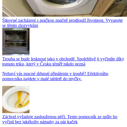
Šikovné zacházení s pračkou značně prodlouží životnost. Vyvarujte
se těmto zlozvykům
Trouba se bude lesknout jako v obchodě. Spolehlivě ji vyčistíte díky
tomuto triku, který v Česku téměř nikdo nezná
Nebaví vás pracné drhnutí připálenin v troubě? Efektivního
pomocníka najdete v malé tabletě do myčky.
Záchod vyžaduje zaslouženou péči. Tento pomocník ze spíže ho
vyčistí bez jakékoliv námahy za pár kaček