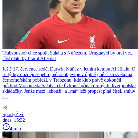
Trabzonspor chce spojit Salaha s Núñezem. Uruguayci by bral víc,
část platu by hradil Al Hilal
Ještě 17. července seděl Darwin Núñez v letním kempu Al Hilalu. O
tři týdny později se jeho jméno objevuje v úplně jiné části světa, na
černomořském pobřeží, v Trabzonu, kde klub právě dokončil
příchod Mohameda Salaha a teď zkouší přidat druhý díl liverpoolské
skládačky. Jenže mezi „zkouší“ a „má“ leží propast plná čísel, smluv
a...
SportyŽivě
dnes, 15:32
4 min