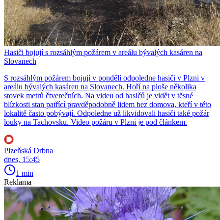
Hasiči bojují s rozsáhlým požárem v areálu bývalých kasáren na
Slovanech
S rozsáhlým požárem bojují v pondělí odpoledne hasiči v Plzni v
areálu bývalých kasáren na Slovanech. Hoří na ploše několika
stovek metrů čtverečních. Na videu od hasičů je vidět v těsné
blízkosti stan patřící pravděpodobně lidem bez domova, kteří v této
lokalitě často pobývají. Odpoledne už likvidovali hasiči také požár
louky na Tachovsku. Video požáru v Plzni je pod článkem.
Plzeňská Drbna
dnes, 15:45
1 min
Reklama