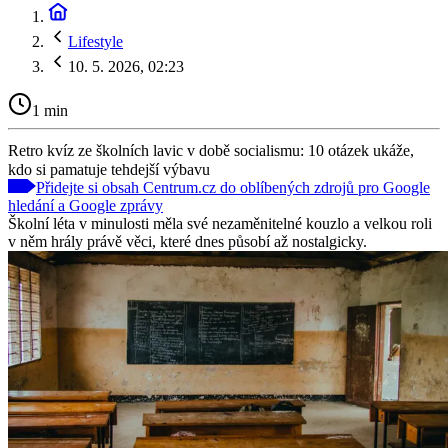
Lifestyle
10. 5. 2026, 02:23
1 min
Retro kvíz ze školních lavic v době socialismu: 10 otázek ukáže,
kdo si pamatuje tehdejší výbavu
Přidejte si obsah Centrum.cz do oblíbených zdrojů pro Google
hledání a Google zprávy
Školní léta v minulosti měla své nezaměnitelné kouzlo a velkou roli
v něm hrály právě věci, které dnes působí až nostalgicky.