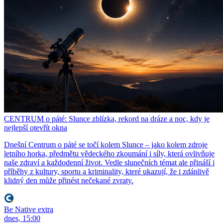
CENTRUM o páté: Slunce zblízka, rekord na dráze a noc, kdy je
nejlepší otevřít okna
Dnešní Centrum o páté se točí kolem Slunce – jako kolem zdroje
letního horka, předmětu vědeckého zkoumání i síly, která ovlivňuje
naše zdraví a každodenní život. Vedle slunečních témat ale přináší i
příběhy z kultury, sportu a kriminality, které ukazují, že i zdánlivě
klidný den může přinést nečekané zvraty.
Be Native extra
dnes, 15:00