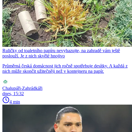
Ruličky od toaletního papíru nevyhazujte, na zahradě vám ještě
poslouží. Je z nich skvělé hnojivo
Průměrná česká domácnost jich ročně spotřebuje desítky. A každá z
nich může skončit užitečněji než v kontejneru na papír.
Chalupáři-Zahrádkáři
dnes, 15:32
4 min