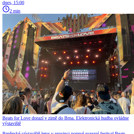
dnes, 15:00
2 min
Beats for Love dorazí v zimě do Brna. Elektronická hudba ovládne
výstaviště
Brněnské výstaviště letos v prosinci poprvé rozezní festival Beats