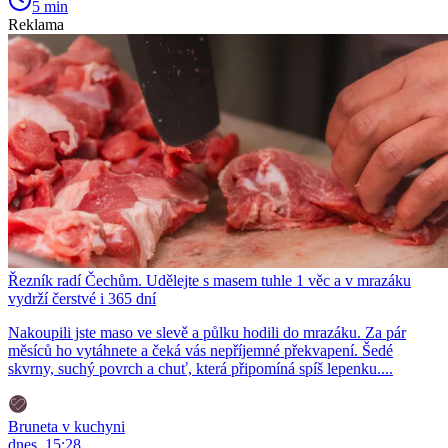
5 min
Reklama
Řezník radí Čechům. Udělejte s masem tuhle 1 věc a v mrazáku
vydrží čerstvé i 365 dní
Nakoupili jste maso ve slevě a půlku hodili do mrazáku. Za pár
měsíců ho vytáhnete a čeká vás nepříjemné překvapení. Šedé
skvrny, suchý povrch a chuť, která připomíná spíš lepenku....
Bruneta v kuchyni
dnes, 15:28