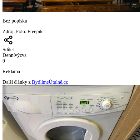
Bez popisku
Zdroj
:
Foto: Freepik
Sdílet
Denní
výzva
0
Reklama
Další články z
BydlímeÚtulně.cz