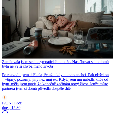
Zamilovala jsem se do sympatického muže. Nastěhovat si ho domů
byla největší chyba mého života
Po rozvodu jsem si říkala, že už nikdy nikoho nechci. Pak přišel on
– vtipný, pozorný, jiný než můj ex. Když jsem mu nabídla klíče od
bytu, měla jsem pocit, že konečně začínám nový život. Jenže místo
partnera jsem si domů přivedla dospělé dítě.
FAJNTIP.cz
dnes, 15:30