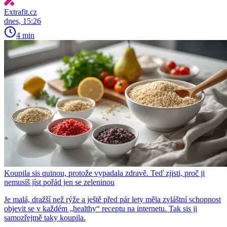
Extrafit.cz
dnes, 15:26
4 min
Koupila sis quinou, protože vypadala zdravě. Teď zjisti, proč ji
nemusíš jíst pořád jen se zeleninou
Je malá, dražší než rýže a ještě před pár lety měla zvláštní schopnost
objevit se v každém „healthy“ receptu na internetu. Tak sis ji
samozřejmě taky koupila.