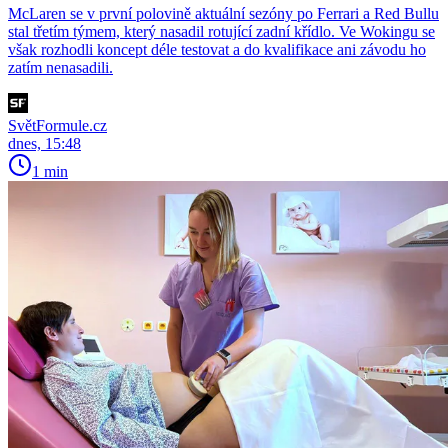
McLaren se v první polovině aktuální sezóny po Ferrari a Red Bullu
stal třetím týmem, který nasadil rotující zadní křídlo. Ve Wokingu se
však rozhodli koncept déle testovat a do kvalifikace ani závodu ho
zatím nenasadili.
SvětFormule.cz
dnes, 15:48
1 min