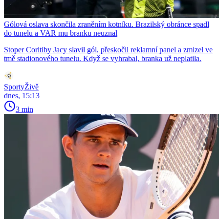
Gólová oslava skončila zraněním kotníku. Brazilský obránce spadl
do tunelu a VAR mu branku neuznal
Stoper Coritiby Jacy slavil gól, přeskočil reklamní panel a zmizel ve
tmě stadionového tunelu. Když se vyhrabal, branka už neplatila.
SportyŽivě
dnes, 15:13
3 min