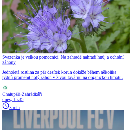
Svazenka je velkou pomocnicí. Na zahradě nahradí hnůj a ochrání
záhony
Jednoletá rostlina za pár desítek korun dokáže během několika
týdnů proměnit holý záhon v živou továrnu na organickou hmotu.
Chalupáři-Zahrádkáři
dnes, 15:35
3 min