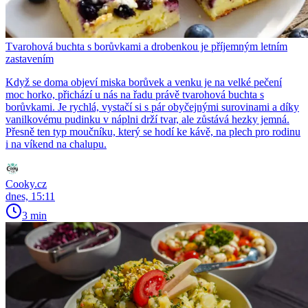
Tvarohová buchta s borůvkami a drobenkou je příjemným letním
zastavením
Když se doma objeví miska borůvek a venku je na velké pečení
moc horko, přichází u nás na řadu právě tvarohová buchta s
borůvkami. Je rychlá, vystačí si s pár obyčejnými surovinami a díky
vanilkovému pudinku v náplni drží tvar, ale zůstává hezky jemná.
Přesně ten typ moučníku, který se hodí ke kávě, na plech pro rodinu
i na víkend na chalupu.
Cooky.cz
dnes, 15:11
3 min