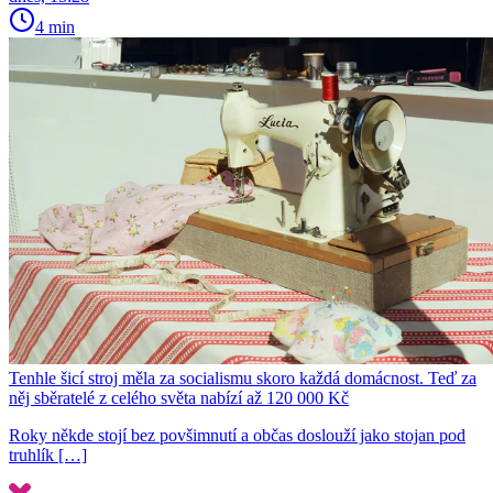
4 min
Tenhle šicí stroj měla za socialismu skoro každá domácnost. Teď za
něj sběratelé z celého světa nabízí až 120 000 Kč
Roky někde stojí bez povšimnutí a občas doslouží jako stojan pod
truhlík […]