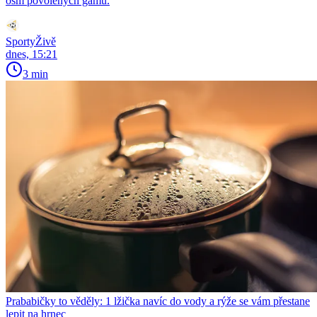
osm povolených gamů.
SportyŽivě
dnes, 15:21
3 min
Prababičky to věděly: 1 lžička navíc do vody a rýže se vám přestane
lepit na hrnec