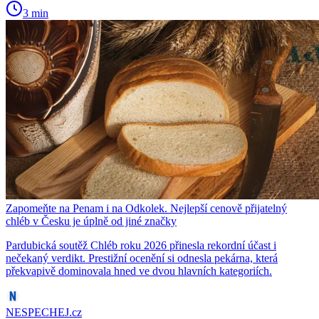
3 min
Zapomeňte na Penam i na Odkolek. Nejlepší cenově přijatelný
chléb v Česku je úplně od jiné značky
Pardubická soutěž Chléb roku 2026 přinesla rekordní účast i
nečekaný verdikt. Prestižní ocenění si odnesla pekárna, která
překvapivě dominovala hned ve dvou hlavních kategoriích.
NESPECHEJ.cz