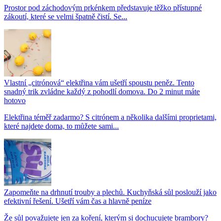
Prostor pod záchodovým prkénkem představuje těžko přístupné
zákoutí, které se velmi špatně čistí. Se...
Vlastní „citrónová“ elektřina vám ušetří spoustu peněz. Tento
snadný trik zvládne každý z pohodlí domova. Do 2 minut máte
hotovo
Elektřina téměř zadarmo? S citrónem a několika dalšími proprietami,
které najdete doma, to můžete sami...
Zapomeňte na drhnutí trouby a plechů. Kuchyňská sůl poslouží jako
efektivní řešení. Ušetří vám čas a hlavně peníze
Že sůl považujete jen za koření, kterým si dochucujete brambory?