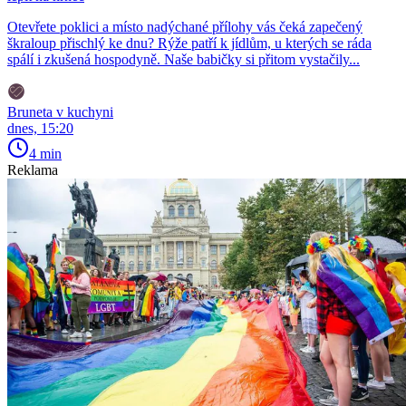
Otevřete poklici a místo nadýchané přílohy vás čeká zapečený
škraloup přischlý ke dnu? Rýže patří k jídlům, u kterých se ráda
spálí i zkušená hospodyně. Naše babičky si přitom vystačily...
Bruneta v kuchyni
dnes, 15:20
4 min
Reklama