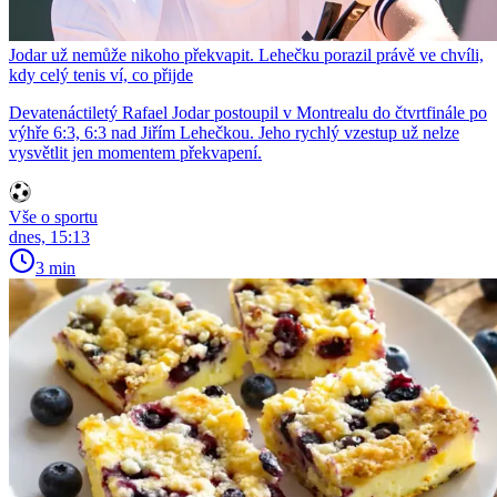
Jodar už nemůže nikoho překvapit. Lehečku porazil právě ve chvíli,
kdy celý tenis ví, co přijde
Devatenáctiletý Rafael Jodar postoupil v Montrealu do čtvrtfinále po
výhře 6:3, 6:3 nad Jiřím Lehečkou. Jeho rychlý vzestup už nelze
vysvětlit jen momentem překvapení.
Vše o sportu
dnes, 15:13
3 min