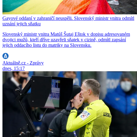
Gayové oddaní v zahraničí neuspěli. Slovenský ministr vnitra odmítl
uznání jejich sňatku
Slovenský ministr vnitra Matúš Šutaj Eštok v dopisu adresovaném
dvojici mužů, kteří dříve uzavřeli sňatek v cizině, odmítl zapsání
jejich oddacího listu do matriky na Slovensku.
Aktuálně.cz - Zprávy
dnes, 15:17