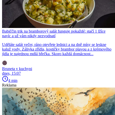
Babiččin trik na bramborový salát funguje pokaždé: stačí 1 lžíce
navíc a už vám nikdy nezvodnatí
Uděláte salát večer, ráno otevřete lednici a na dně mísy se leskne
kaluž vody. Zálivka zřídla, kostičky brambor plavou a z krémového
jídla je najednou mdlá břečka. Skoro každá domácnost...
Bruneta v kuchyni
dnes, 15:07
4 min
Reklama