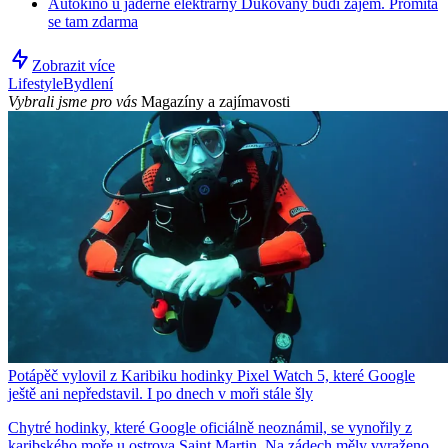
Autokino u jaderné elektrárny Dukovany budí zájem. Promítá
se tam zdarma
Zobrazit více
Lifestyle
Bydlení
Vybrali jsme pro vás
Magazíny a zajímavosti
Potápěč vylovil z Karibiku hodinky Pixel Watch 5, které Google
ještě ani nepředstavil. I po dnech v moři stále šly
Chytré hodinky, které Google oficiálně neoznámil, se vynořily z
karibského moře u ostrova Saint Martin. Na zádech měly vyraženo