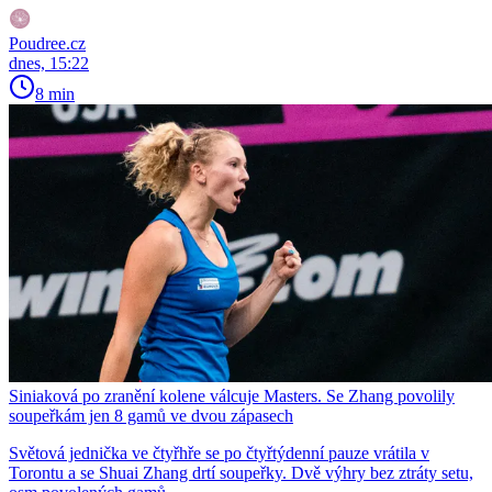
Poudree.cz
dnes, 15:22
8 min
Siniaková po zranění kolene válcuje Masters. Se Zhang povolily
soupeřkám jen 8 gamů ve dvou zápasech
Světová jednička ve čtyřhře se po čtyřtýdenní pauze vrátila v
Torontu a se Shuai Zhang drtí soupeřky. Dvě výhry bez ztráty setu,