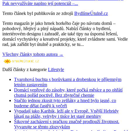
Pak nevyužíváte naplno její potenciál –...
Tento článek byl publikován ze zdrojů
BydlímeÚtulně.cz
Tento magazín je jako hrnek horkého čaje po návratu domů –
pohodový, hřejivý a plný nápadů. Nabízí články o bydlení,
interiérovém designu i zahradě, ale také tipy na úsporná řešení,
domácí vychytávky a kreativní projekty, které zvládnete sami. Vedle
rad, jak zařídit byt útulně a prakticky, se tu...
Všechny články tohoto autora →
Další články z kategorie
Lifestyle
Tvarohová buchta s borůvkami a drobenkou je příjemným
letním zastavením
Domácí vepřové do zásoby, které počká měsíce a po ohřátí
chutná pořád poctivě. Bez zbytečné chemie
Stačilo jednou zkusit tyto zelňáky a hned bylo jasné, co
budeme dělat častěji k večeři
Vypadají jako Karibik, leží ale v Evropě. Vnější Hebridy
lákají na pláže, velryby i tisíce let staré menhiry
Šikovné zacházení s pračkou značně prodlouží životnost.
Vyvarujte se těmto zlozvykům