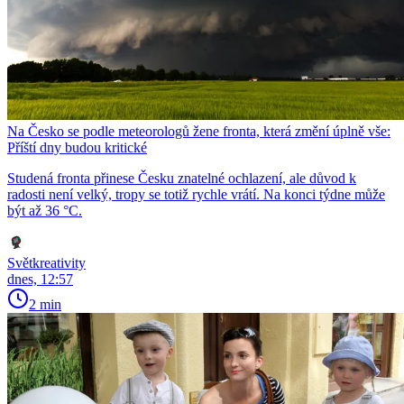
Na Česko se podle meteorologů žene fronta, která změní úplně vše:
Příští dny budou kritické
Studená fronta přinese Česku znatelné ochlazení, ale důvod k
radosti není velký, tropy se totiž rychle vrátí. Na konci týdne může
být až 36 °C.
Světkreativity
dnes, 12:57
2 min