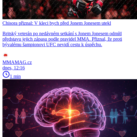
Chisora přiznal: V kleci bych před Jonem Jonesem utekl
Britský veterán po nedávném setkání s Jonem Jonesem odmítl
představu jejich zápasu podle pravidel MMA. Přiznal, že proti
bývalému šampionovi UFC nevidí cestu k úspěchu.
MMAMAG.cz
dnes, 12:16
1 min