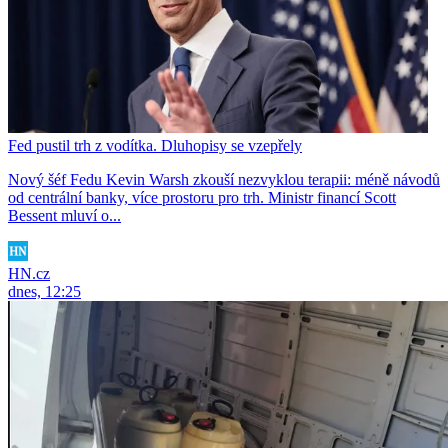
Fed pustil trh z vodítka. Dluhopisy se vzepřely
Nový šéf Fedu Kevin Warsh zkouší nezvyklou terapii: méně návodů
od centrální banky, více prostoru pro trh. Ministr financí Scott
Bessent mluví o...
HN.cz
dnes, 12:25