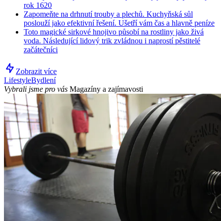
rok 1620
Zapomeňte na drhnutí trouby a plechů. Kuchyňská sůl
poslouží jako efektivní řešení. Ušetří vám čas a hlavně peníze
Toto magické sirkové hnojivo působí na rostliny jako živá
voda. Následující lidový trik zvládnou i naprostí pěstitelé
začátečníci
Zobrazit více
Lifestyle
Bydlení
Vybrali jsme pro vás
Magazíny a zajímavosti