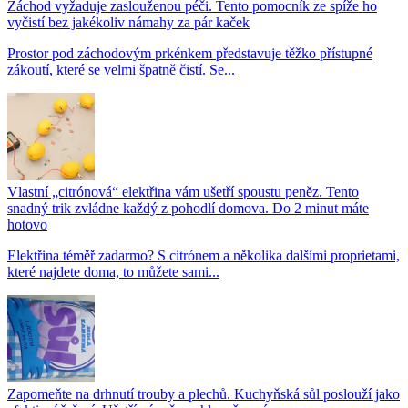
Záchod vyžaduje zaslouženou péči. Tento pomocník ze spíže ho
vyčistí bez jakékoliv námahy za pár kaček
Prostor pod záchodovým prkénkem představuje těžko přístupné
zákoutí, které se velmi špatně čistí. Se...
Vlastní „citrónová“ elektřina vám ušetří spoustu peněz. Tento
snadný trik zvládne každý z pohodlí domova. Do 2 minut máte
hotovo
Elektřina téměř zadarmo? S citrónem a několika dalšími proprietami,
které najdete doma, to můžete sami...
Zapomeňte na drhnutí trouby a plechů. Kuchyňská sůl poslouží jako