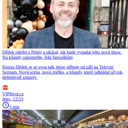
Dědek odešel z Primy a ukázal, jak bude vypadat jeho nová show.
Na kšandy zapomeňte, řekl fanouškům
Honza Dědek se se svou talk show stěhuje od září na Televizi
Seznam. Nová scéna, nová znělka, a kšandy, které odkládal už rok,
definitivně zmizely.
VIPživot.cz
dnes, 12:53
3 min