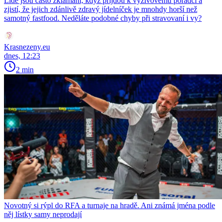
Lidé jsou často zklamaní, když přijdou k výživovému poradci a
zjistí, že jejich zdánlivě zdravý jídelníček je mnohdy horší než
samotný fastfood. Neděláte podobné chyby při stravovaní i vy?
Krasnezeny.eu
dnes, 12:23
2 min
Novotný si rýpl do RFA a turnaje na hradě. Ani známá jména podle
něj lístky samy neprodají