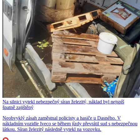
Na silnici vytekl nebezpečný síran železitý, náklad byl nejspíš
špatně zajištěný
Neobvyklý zásah zaměstnal policisty a hasiče u Dasného. V
nákladním vozidle Iveco se během jízdy převrátil sud s nebezpečnou
látkou. Síran železitý následně vytekl na vozovku.