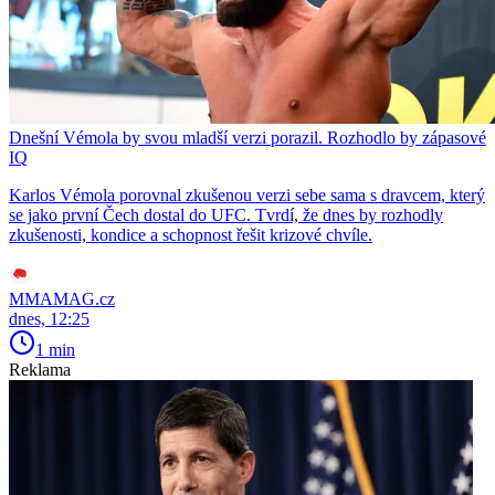
Dnešní Vémola by svou mladší verzi porazil. Rozhodlo by zápasové
IQ
Karlos Vémola porovnal zkušenou verzi sebe sama s dravcem, který
se jako první Čech dostal do UFC. Tvrdí, že dnes by rozhodly
zkušenosti, kondice a schopnost řešit krizové chvíle.
MMAMAG.cz
dnes, 12:25
1 min
Reklama