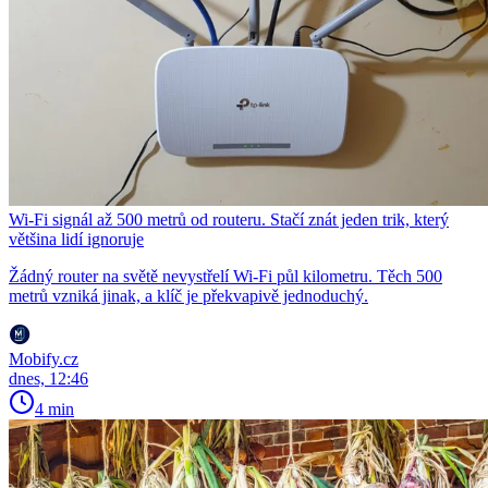
Wi-Fi signál až 500 metrů od routeru. Stačí znát jeden trik, který
většina lidí ignoruje
Žádný router na světě nevystřelí Wi-Fi půl kilometru. Těch 500
metrů vzniká jinak, a klíč je překvapivě jednoduchý.
Mobify.cz
dnes, 12:46
4 min