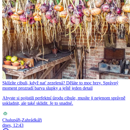
Sklízíte cibuli, když nať zezelená? Děláte to moc brzy. Správný
moment prozradí barva slupky a ještě jeden detail
Abyste si pojistili perfektní úrodu cibule, musíte ji nejenom správně
uskladnit, ale také sklidit. Je to snadné.
Chalupáři-Zahrádkáři
dnes, 12:43