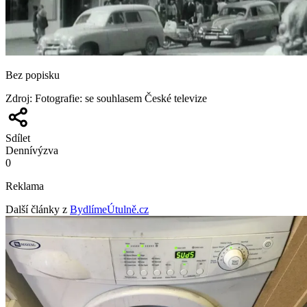
Bez popisku
Zdroj
:
Fotografie: se souhlasem České televize
Sdílet
Denní
výzva
0
Reklama
Další články z
BydlímeÚtulně.cz