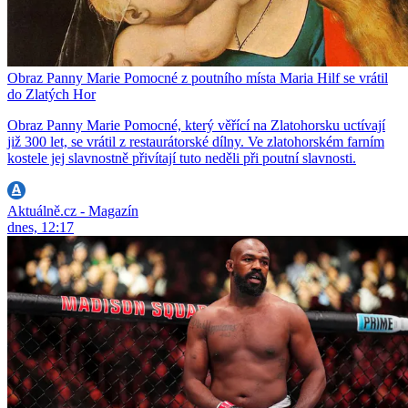
Obraz Panny Marie Pomocné z poutního místa Maria Hilf se vrátil
do Zlatých Hor
Obraz Panny Marie Pomocné, který věřící na Zlatohorsku uctívají
již 300 let, se vrátil z restaurátorské dílny. Ve zlatohorském farním
kostele jej slavnostně přivítají tuto neděli při poutní slavnosti.
Aktuálně.cz - Magazín
dnes, 12:17