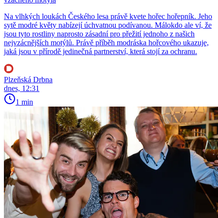
Na vlhkých loukách Českého lesa právě kvete hořec hořepník. Jeho
sytě modré květy nabízejí úchvatnou podívanou. Málokdo ale ví, že
jsou tyto rostliny naprosto zásadní pro přežití jednoho z našich
nejvzácnějších motýlů. Právě příběh modráska hořcového ukazuje,
jaká jsou v přírodě jedinečná partnerství, která stojí za ochranu.
Plzeňská Drbna
dnes, 12:31
1 min