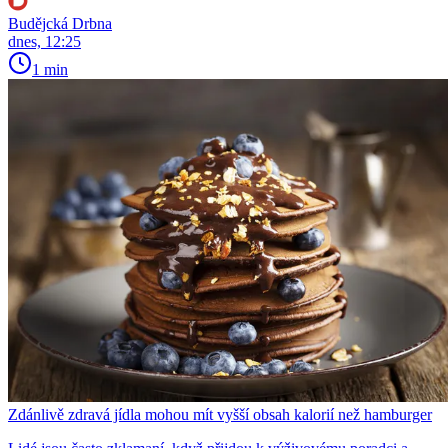
Budějcká Drbna
dnes, 12:25
1 min
Zdánlivě zdravá jídla mohou mít vyšší obsah kalorií než hamburger