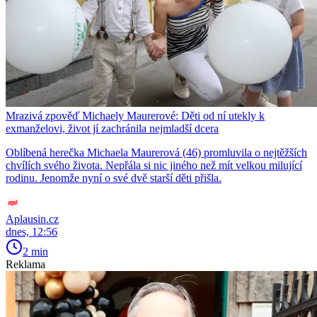
Mrazivá zpověď Michaely Maurerové: Děti od ní utekly k
exmanželovi, život jí zachránila nejmladší dcera
Oblíbená herečka Michaela Maurerová (46) promluvila o nejtěžších
chvílích svého života. Nepřála si nic jiného než mít velkou milující
rodinu. Jenomže nyní o své dvě starší děti přišla.
Aplausin.cz
dnes, 12:56
2 min
Reklama