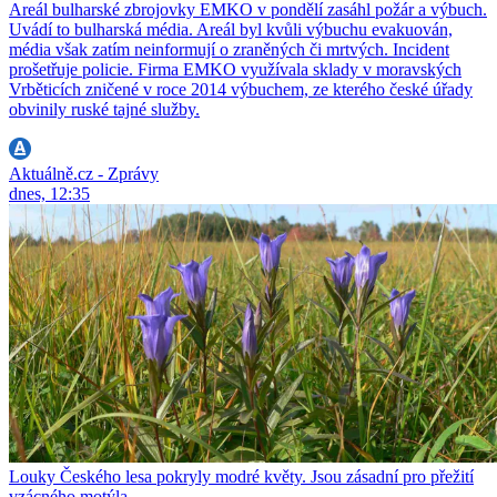
Areál bulharské zbrojovky EMKO v pondělí zasáhl požár a výbuch.
Uvádí to bulharská média. Areál byl kvůli výbuchu evakuován,
média však zatím neinformují o zraněných či mrtvých. Incident
prošetřuje policie. Firma EMKO využívala sklady v moravských
Vrběticích zničené v roce 2014 výbuchem, ze kterého české úřady
obvinily ruské tajné služby.
Aktuálně.cz - Zprávy
dnes, 12:35
Louky Českého lesa pokryly modré květy. Jsou zásadní pro přežití
vzácného motýla