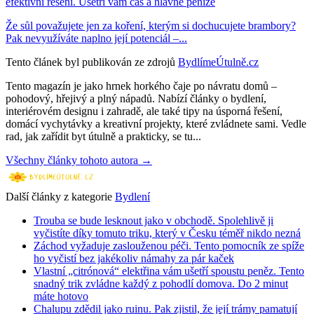
efektivní řešení. Ušetří vám čas a hlavně peníze
Že sůl považujete jen za koření, kterým si dochucujete brambory?
Pak nevyužíváte naplno její potenciál –...
Tento článek byl publikován ze zdrojů
BydlímeÚtulně.cz
Tento magazín je jako hrnek horkého čaje po návratu domů –
pohodový, hřejivý a plný nápadů. Nabízí články o bydlení,
interiérovém designu i zahradě, ale také tipy na úsporná řešení,
domácí vychytávky a kreativní projekty, které zvládnete sami. Vedle
rad, jak zařídit byt útulně a prakticky, se tu...
Všechny články tohoto autora →
Další články z kategorie
Bydlení
Trouba se bude lesknout jako v obchodě. Spolehlivě ji
vyčistíte díky tomuto triku, který v Česku téměř nikdo nezná
Záchod vyžaduje zaslouženou péči. Tento pomocník ze spíže
ho vyčistí bez jakékoliv námahy za pár kaček
Vlastní „citrónová“ elektřina vám ušetří spoustu peněz. Tento
snadný trik zvládne každý z pohodlí domova. Do 2 minut
máte hotovo
Chalupu zdědil jako ruinu. Pak zjistil, že její trámy pamatují