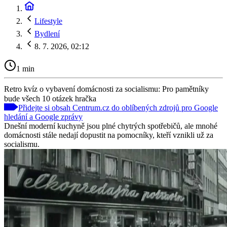
Lifestyle
Bydlení
8. 7. 2026, 02:12
1 min
Retro kvíz o vybavení domácnosti za socialismu: Pro pamětníky
bude všech 10 otázek hračka
Přidejte si obsah Centrum.cz do oblíbených zdrojů pro Google
hledání a Google zprávy
Dnešní moderní kuchyně jsou plné chytrých spotřebičů, ale mnohé
domácnosti stále nedají dopustit na pomocníky, kteří vznikli už za
socialismu.