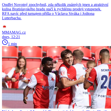
Ondřej Novotný zpochybnil, zda několik známých jmen a atraktivní
kulisa Bratislavského hradu stačí k rychlému prodeji vstupenek.
RFA navíc před turnajem přišla o Václava Siváka i Joiltona
Lutterbacha.
MMAMAG.cz
dnes, 12:21
1 min