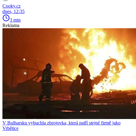
Cooky.cz
dnes, 12:35
3 min
Reklama
V Bulharsku vybuchla zbrojovka, která patří stejné firmě jako
Vrbětice