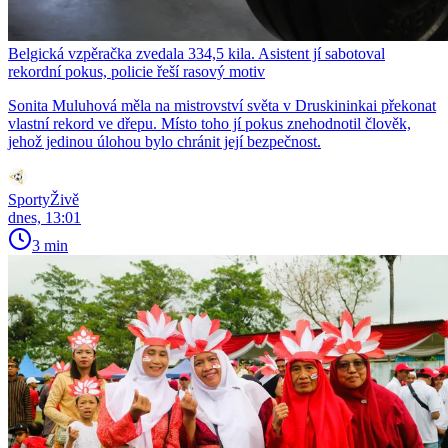
Belgická vzpěračka zvedala 334,5 kila. Asistent jí sabotoval
rekordní pokus, policie řeší rasový motiv
Sonita Muluhová měla na mistrovství světa v Druskininkai překonat
vlastní rekord ve dřepu. Místo toho jí pokus znehodnotil člověk,
jehož jedinou úlohou bylo chránit její bezpečnost.
SportyŽivě
dnes, 13:01
3 min