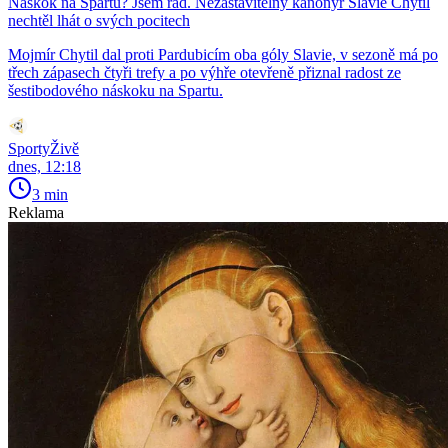
Náskok na Spartu? Jsem rád. Nezastavitelný kanonýr Slavie Chytil
nechtěl lhát o svých pocitech
Mojmír Chytil dal proti Pardubicím oba góly Slavie, v sezoně má po
třech zápasech čtyři trefy a po výhře otevřeně přiznal radost ze
šestibodového náskoku na Spartu.
SportyŽivě
dnes, 12:18
3 min
Reklama