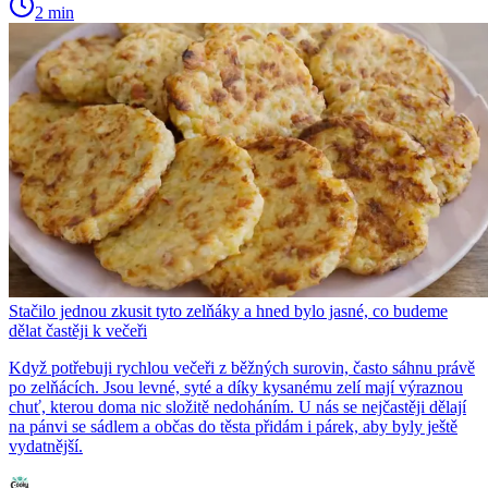
2 min
Stačilo jednou zkusit tyto zelňáky a hned bylo jasné, co budeme
dělat častěji k večeři
Když potřebuji rychlou večeři z běžných surovin, často sáhnu právě
po zelňácích. Jsou levné, syté a díky kysanému zelí mají výraznou
chuť, kterou doma nic složitě nedoháním. U nás se nejčastěji dělají
na pánvi se sádlem a občas do těsta přidám i párek, aby byly ještě
vydatnější.