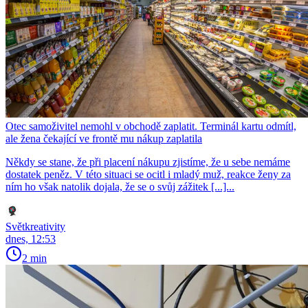
Otec samoživitel nemohl v obchodě zaplatit. Terminál kartu odmítl,
ale žena čekající ve frontě mu nákup zaplatila
Někdy se stane, že při placení nákupu zjistíme, že u sebe nemáme
dostatek peněz. V této situaci se ocitl i mladý muž, reakce ženy za
ním ho však natolik dojala, že se o svůj zážitek [...]...
Světkreativity
dnes, 12:53
2 min