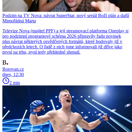
Podzim na TV Nova: návrat SuperStar, nový seriál Boží plán a další
Mimořádná Marta
Televize Nova (majitel PPF) a její streamovací platforma Oneplay si
pro podzimní programové schéma 2026 připravily řadu novinek
plus návrat některých osvědčených formátů, které bodovaly již v
předchozích letech. O řadě z nich jsme informovali již dříve jako
první na trhu, nyní tedy přehledné shrnutí.
Borovan.cz
dnes, 12:30
2 min