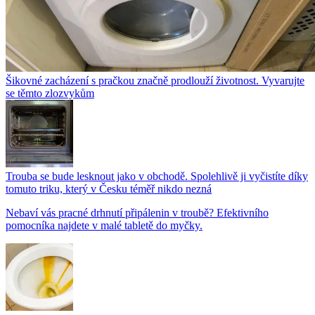
Šikovné zacházení s pračkou značně prodlouží životnost. Vyvarujte
se těmto zlozvykům
Trouba se bude lesknout jako v obchodě. Spolehlivě ji vyčistíte díky
tomuto triku, který v Česku téměř nikdo nezná
Nebaví vás pracné drhnutí připálenin v troubě? Efektivního
pomocníka najdete v malé tabletě do myčky.