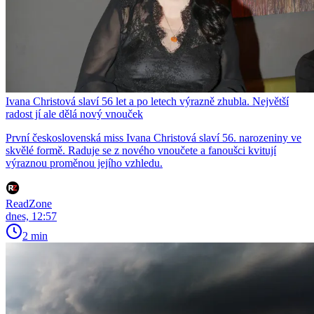
Ivana Christová slaví 56 let a po letech výrazně zhubla. Největší
radost jí ale dělá nový vnouček
První československá miss Ivana Christová slaví 56. narozeniny ve
skvělé formě. Raduje se z nového vnoučete a fanoušci kvitují
výraznou proměnou jejího vzhledu.
ReadZone
dnes, 12:57
2 min