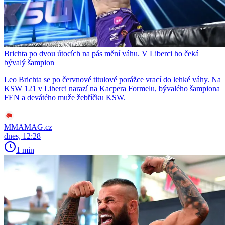
Brichta po dvou útocích na pás mění váhu. V Liberci ho čeká
bývalý šampion
Leo Brichta se po červnové titulové porážce vrací do lehké váhy. Na
KSW 121 v Liberci narazí na Kacpera Formelu, bývalého šampiona
FEN a devátého muže žebříčku KSW.
MMAMAG.cz
dnes, 12:28
1 min