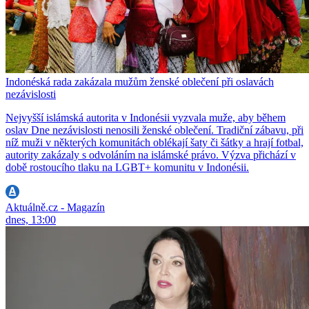
Indonéská rada zakázala mužům ženské oblečení při oslavách
nezávislosti
Nejvyšší islámská autorita v Indonésii vyzvala muže, aby během
oslav Dne nezávislosti nenosili ženské oblečení. Tradiční zábavu, při
níž muži v některých komunitách oblékají šaty či šátky a hrají fotbal,
autority zakázaly s odvoláním na islámské právo. Výzva přichází v
době rostoucího tlaku na LGBT+ komunitu v Indonésii.
Aktuálně.cz - Magazín
dnes, 13:00