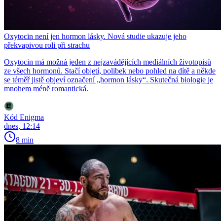
Oxytocin není jen hormon lásky. Nová studie ukazuje jeho
překvapivou roli při strachu
Oxytocin má možná jeden z nejzavádějících mediálních životopisů
ze všech hormonů. Stačí objetí, polibek nebo pohled na dítě a někde
se téměř jistě objeví označení „hormon lásky“. Skutečná biologie je
mnohem méně romantická.
Kód Enigma
dnes, 12:14
8 min