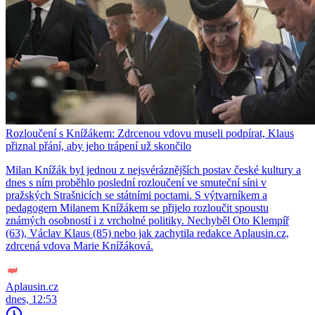
Rozloučení s Knížákem: Zdrcenou vdovu museli podpírat, Klaus
přiznal přání, aby jeho trápení už skončilo
Milan Knížák byl jednou z nejsvéráznějších postav české kultury a
dnes s ním proběhlo poslední rozloučení ve smuteční síni v
pražských Strašnicích se státními poctami. S výtvarníkem a
pedagogem Milanem Knížákem se přijelo rozloučit spoustu
známých osobností i z vrcholné politiky. Nechyběl Oto Klempíř
(63), Václav Klaus (85) nebo jak zachytila redakce Aplausin.cz,
zdrcená vdova Marie Knížáková.
Aplausin.cz
dnes, 12:53