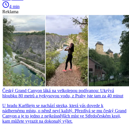
4 min
Reklama
Český Grand Canyon láká na velkolepou podívanou: Ukrývá
hloubku 80 metrů a tyrkysovou vodu, z Prahy jste tam za 40 minut
U hradu Karlštejn se nachází stezka, která vás dovede k
nádhernému místu, o němž neví každý. Přezdívá se mu český Grand
Canyon a je to jedno z nejkrásnějších míst ve Středočeském kraji,
kam můžete vyrazit na dokonalý výlet.