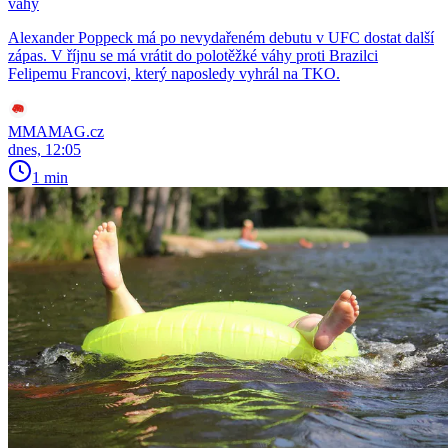
váhy
Alexander Poppeck má po nevydařeném debutu v UFC dostat další
zápas. V říjnu se má vrátit do polotěžké váhy proti Brazilci
Felipemu Francovi, který naposledy vyhrál na TKO.
MMAMAG.cz
dnes, 12:05
1 min