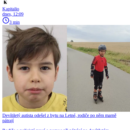
Kapitalio
dnes, 12:09
3 min
Devítiletý autista odešel z bytu na Letné, rodiče po něm marně
pátrají