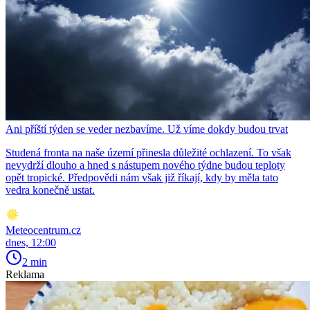
Ani příští týden se veder nezbavíme. Už víme dokdy budou trvat
Studená fronta na naše území přinesla důležité ochlazení. To však
nevydrží dlouho a hned s nástupem nového týdne budou teploty
opět tropické. Předpovědi nám však již říkají, kdy by měla tato
vedra konečně ustat.
Meteocentrum.cz
dnes, 12:00
2 min
Reklama