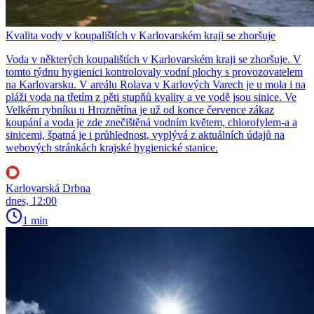
Kvalita vody v koupalištích v Karlovarském kraji se zhoršuje
Voda v některých koupalištích v Karlovarském kraji se zhoršuje. V
tomto týdnu hygienici kontrolovaly vodní plochy s provozovatelem
na Karlovarsku. V areálu Rolava v Karlových Varech je u mola i na
pláži voda na třetím z pěti stupňů kvality a ve vodě jsou sinice. Ve
Velkém rybníku u Hroznětína je už od konce července zákaz
koupání a voda je zde znečištěná vodním květem, chlorofylem-a a
sinicemi, špatná je i průhlednost, vyplývá z aktuálních údajů na
webových stránkách krajské hygienické stanice.
Karlovarská Drbna
dnes, 12:00
1 min