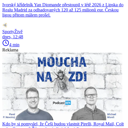
Ivorský křídelník Yan Diomande přestoupil v létě 2026 z Lipska do
Realu Madrid za odhadovaných 120 až 125 milionů eur. Českou
ligou přitom málem prošel.
SportyŽivě
dnes, 12:48
4 min
Reklama
Kdo by si pomyslel, že Češi budou vlastnit Pirelli, Royal Mail, Colt