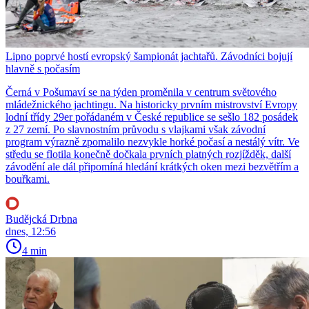
Lipno poprvé hostí evropský šampionát jachtařů. Závodníci bojují
hlavně s počasím
Černá v Pošumaví se na týden proměnila v centrum světového
mládežnického jachtingu. Na historicky prvním mistrovství Evropy
lodní třídy 29er pořádaném v České republice se sešlo 182 posádek
z 27 zemí. Po slavnostním průvodu s vlajkami však závodní
program výrazně zpomalilo nezvykle horké počasí a nestálý vítr. Ve
středu se flotila konečně dočkala prvních platných rozjížděk, další
závodění ale dál připomíná hledání krátkých oken mezi bezvětřím a
bouřkami.
Budějcká Drbna
dnes, 12:56
4 min