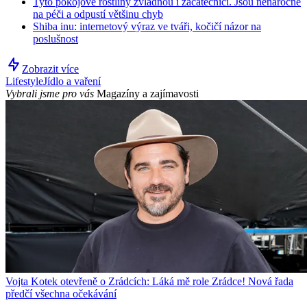
Tyto pokojové rostliny zvládnou i začátečníci. Jsou nenáročné
na péči a odpustí většinu chyb
Shiba inu: internetový výraz ve tváři, kočičí názor na
poslušnost
Zobrazit více
Lifestyle
Jídlo a vaření
Vybrali jsme pro vás
Magazíny a zajímavosti
Vojta Kotek otevřeně o Zrádcích: Láká mě role Zrádce! Nová řada
předčí všechna očekávání