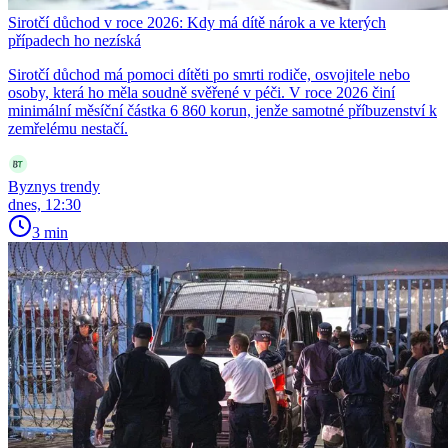
Sirotčí důchod v roce 2026: Kdy má dítě nárok a ve kterých
případech ho nezíská
Sirotčí důchod má pomoci dítěti po smrti rodiče, osvojitele nebo
osoby, která ho měla soudně svěřené v péči. V roce 2026 činí
minimální měsíční částka 6 860 korun, jenže samotné příbuzenství k
zemřelému nestačí.
Byznys trendy
dnes, 12:30
3 min