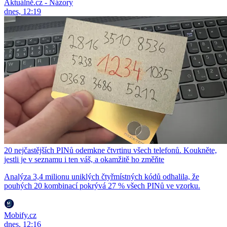
Aktuálně.cz - Názory
dnes, 12:19
20 nejčastějších PINů odemkne čtvrtinu všech telefonů. Koukněte,
jestli je v seznamu i ten váš, a okamžitě ho změňte
Analýza 3,4 milionu uniklých čtyřmístných kódů odhalila, že
pouhých 20 kombinací pokrývá 27 % všech PINů ve vzorku.
Mobify.cz
dnes, 12:16