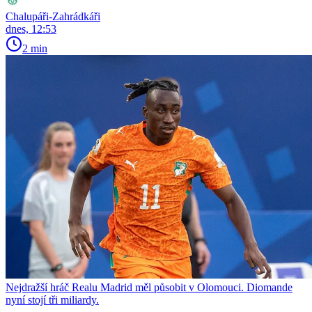
Chalupáři-Zahrádkáři
dnes, 12:53
2 min
Nejdražší hráč Realu Madrid měl působit v Olomouci. Diomande
nyní stojí tři miliardy.