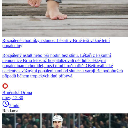
Rozpálené chodníky i slunce. Lékaři v Brně řeší vážné letní
popáleniny
Rozpálený asfalt nebo pár hodin bez stínu. Lékaři z Fakultní
nemocnice Brno letos už hospitalizovali pět lidí s těžkými
popáleninami chodidel, mezi nimi i roční dítě. Ošetřovali také
pacienty s vážnými popáleninami od slunce a varují, že podobných
případů během tropických dnů přibývá.
Brněnská Drbna
dnes, 12:30
2 min
Reklama