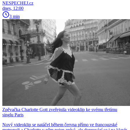
NESPECHEJ.cz
dnes, 12:00
3 min
Zpěvačka Charlotte Gott zveřejnila videoklip ke svému třetímu
singlu Paris
Nový videoklip se natáčel během června přímo ve francouzské
metropoli a Charlotte v něm nejen zpívá, ale doprovází se i na klavír,