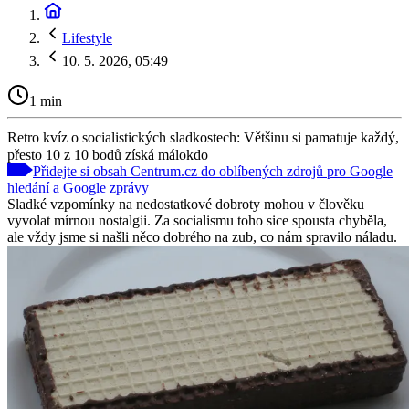
Lifestyle
10. 5. 2026, 05:49
1 min
Retro kvíz o socialistických sladkostech: Většinu si pamatuje každý,
přesto 10 z 10 bodů získá málokdo
Přidejte si obsah Centrum.cz do oblíbených zdrojů pro Google
hledání a Google zprávy
Sladké vzpomínky na nedostatkové dobroty mohou v člověku
vyvolat mírnou nostalgii. Za socialismu toho sice spousta chyběla,
ale vždy jsme si našli něco dobrého na zub, co nám spravilo náladu.