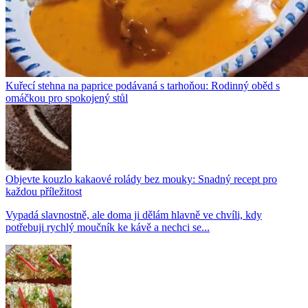
Kuřecí stehna na paprice podávaná s tarhoňou: Rodinný oběd s
omáčkou pro spokojený stůl
Objevte kouzlo kakaové rolády bez mouky: Snadný recept pro
každou příležitost
Vypadá slavnostně, ale doma ji dělám hlavně ve chvíli, kdy
potřebuji rychlý moučník ke kávě a nechci se...