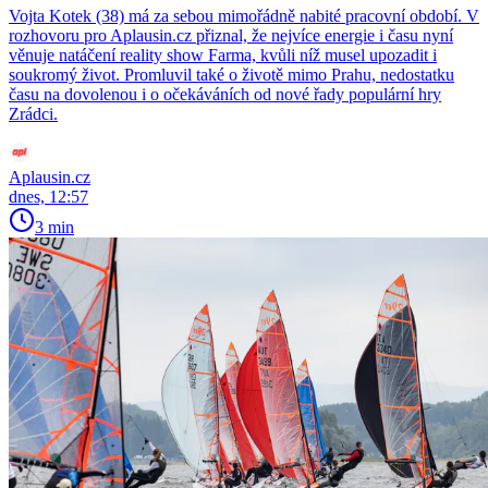
Vojta Kotek (38) má za sebou mimořádně nabité pracovní období. V
rozhovoru pro Aplausin.cz přiznal, že nejvíce energie i času nyní
věnuje natáčení reality show Farma, kvůli níž musel upozadit i
soukromý život. Promluvil také o životě mimo Prahu, nedostatku
času na dovolenou i o očekáváních od nové řady populární hry
Zrádci.
Aplausin.cz
dnes, 12:57
3 min