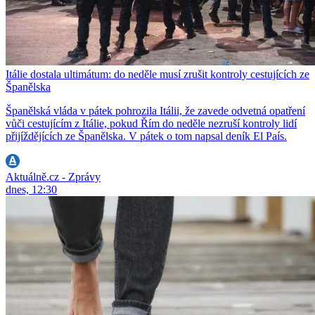
Itálie dostala ultimátum: do neděle musí zrušit kontroly cestujících ze
Španělska
Španělská vláda v pátek pohrozila Itálii, že zavede odvetná opatření
vůči cestujícím z Itálie, pokud Řím do neděle nezruší kontroly lidí
přijíždějících ze Španělska. V pátek o tom napsal deník El País.
Aktuálně.cz - Zprávy
dnes, 12:30