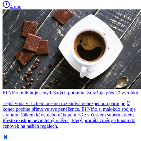
4 min
El Niño ovlivňuje ceny běžných potravin. Zdražuje přes 20 výrobků
Teplá voda v Tichém oceánu rozehrává nebezpečnou partii, jejíž
konec pocítíte přímo ve své peněžence. El Niño si málokdo spojuje
s ranním šálkem kávy nebo nákupem rýže v českém supermarketu.
Přesto existuje neviditelný řetězec, který promítá změny klimatu do
cenovek na našich regálech.