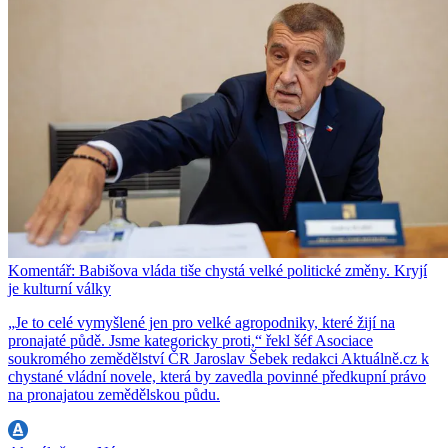
Komentář: Babišova vláda tiše chystá velké politické změny. Kryjí
je kulturní války
„Je to celé vymyšlené jen pro velké agropodniky, které žijí na
pronajaté půdě. Jsme kategoricky proti,“ řekl šéf Asociace
soukromého zemědělství ČR Jaroslav Šebek redakci Aktuálně.cz k
chystané vládní novele, která by zavedla povinné předkupní právo
na pronajatou zemědělskou půdu.