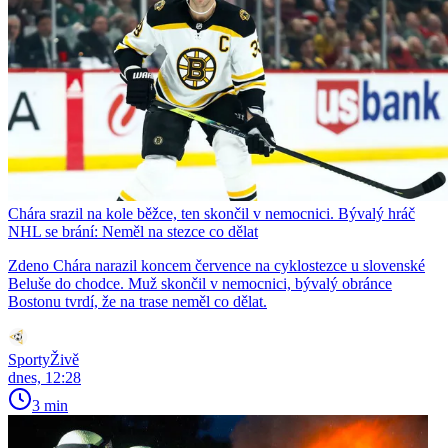
Chára srazil na kole běžce, ten skončil v nemocnici. Bývalý hráč
NHL se brání: Neměl na stezce co dělat
Zdeno Chára narazil koncem července na cyklostezce u slovenské
Beluše do chodce. Muž skončil v nemocnici, bývalý obránce
Bostonu tvrdí, že na trase neměl co dělat.
SportyŽivě
dnes, 12:28
3 min