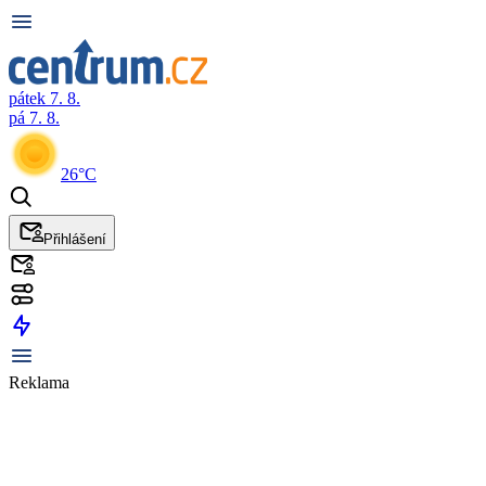
pátek 7. 8.
pá 7. 8.
26°C
Přihlášení
Reklama