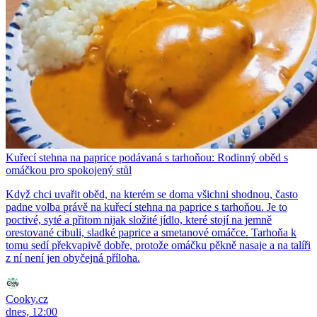
Kuřecí stehna na paprice podávaná s tarhoňou: Rodinný oběd s
omáčkou pro spokojený stůl
Když chci uvařit oběd, na kterém se doma všichni shodnou, často
padne volba právě na kuřecí stehna na paprice s tarhoňou. Je to
poctivé, syté a přitom nijak složité jídlo, které stojí na jemně
orestované cibuli, sladké paprice a smetanové omáčce. Tarhoňa k
tomu sedí překvapivě dobře, protože omáčku pěkně nasaje a na talíři
z ní není jen obyčejná příloha.
Cooky.cz
dnes, 12:00