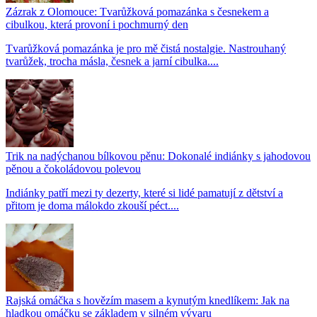
Zázrak z Olomouce: Tvarůžková pomazánka s česnekem a
cibulkou, která provoní i pochmurný den
Tvarůžková pomazánka je pro mě čistá nostalgie. Nastrouhaný
tvarůžek, trocha másla, česnek a jarní cibulka....
Trik na nadýchanou bílkovou pěnu: Dokonalé indiánky s jahodovou
pěnou a čokoládovou polevou
Indiánky patří mezi ty dezerty, které si lidé pamatují z dětství a
přitom je doma málokdo zkouší péct....
Rajská omáčka s hovězím masem a kynutým knedlíkem: Jak na
hladkou omáčku se základem v silném vývaru