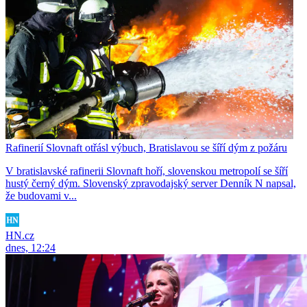
Rafinerií Slovnaft otřásl výbuch, Bratislavou se šíří dým z požáru
V bratislavské rafinerii Slovnaft hoří, slovenskou metropolí se šíří
hustý černý dým. Slovenský zpravodajský server Denník N napsal,
že budovami v...
HN.cz
dnes, 12:24