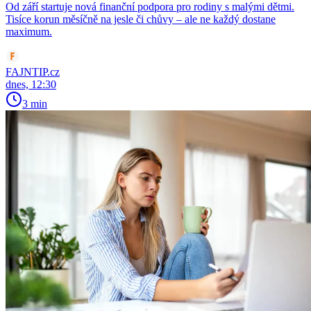
Od září startuje nová finanční podpora pro rodiny s malými dětmi.
Tisíce korun měsíčně na jesle či chůvy – ale ne každý dostane
maximum.
FAJNTIP.cz
dnes, 12:30
3 min