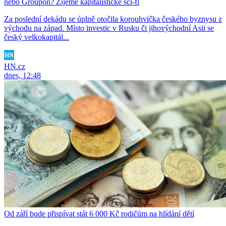
nebo Groupon? Žijeme kapitalistické sci-fi
Za poslední dekádu se úplně otočila korouhvička českého byznysu z
východu na západ. Místo investic v Rusku či jihovýchodní Asii se
český velkokapitál...
HN.cz
dnes, 12:48
Od září bude přispívat stát 6 000 Kč rodičům na hlídání dětí