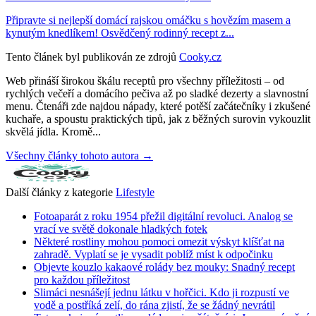
Připravte si nejlepší domácí rajskou omáčku s hovězím masem a
kynutým knedlíkem! Osvědčený rodinný recept z...
Tento článek byl publikován ze zdrojů
Cooky.cz
Web přináší širokou škálu receptů pro všechny příležitosti – od
rychlých večeří a domácího pečiva až po sladké dezerty a slavnostní
menu. Čtenáři zde najdou nápady, které potěší začátečníky i zkušené
kuchaře, a spoustu praktických tipů, jak z běžných surovin vykouzlit
skvělá jídla. Kromě...
Všechny články tohoto autora →
Další články z kategorie
Lifestyle
Fotoaparát z roku 1954 přežil digitální revoluci. Analog se
vrací ve světě dokonale hladkých fotek
Některé rostliny mohou pomoci omezit výskyt klíšťat na
zahradě. Vyplatí se je vysadit poblíž míst k odpočinku
Objevte kouzlo kakaové rolády bez mouky: Snadný recept
pro každou příležitost
Slimáci nesnášejí jednu látku v hořčici. Kdo ji rozpustí ve
vodě a postříká zelí, do rána zjistí, že se žádný nevrátil