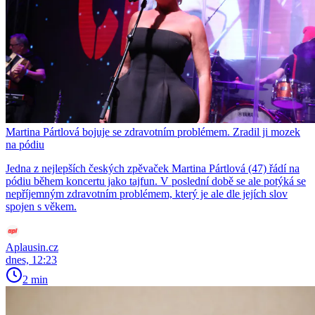
Martina Pártlová bojuje se zdravotním problémem. Zradil ji mozek
na pódiu
Jedna z nejlepších českých zpěvaček Martina Pártlová (47) řádí na
pódiu během koncertu jako tajfun. V poslední době se ale potýká se
nepříjemným zdravotním problémem, který je ale dle jejích slov
spojen s věkem.
Aplausin.cz
dnes, 12:23
2 min