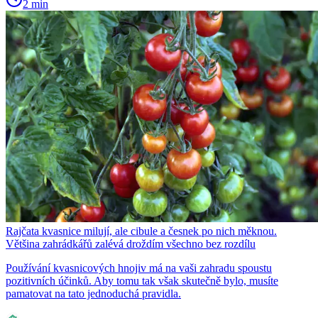
2 min
Rajčata kvasnice milují, ale cibule a česnek po nich měknou.
Většina zahrádkářů zalévá droždím všechno bez rozdílu
Používání kvasnicových hnojiv má na vaši zahradu spoustu
pozitivních účinků. Aby tomu tak však skutečně bylo, musíte
pamatovat na tato jednoduchá pravidla.