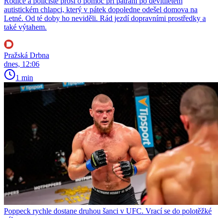
Rodiče a policisté prosí o pomoc při pátrání po devítiletém
autistickém chlapci, který v pátek dopoledne odešel domova na
Letné. Od té doby ho neviděli. Rád jezdí dopravními prostředky a
také výtahem.
Pražská Drbna
dnes, 12:06
1 min
Poppeck rychle dostane druhou šanci v UFC. Vrací se do polotěžké