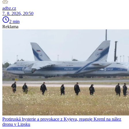
adbz.cz
7. 8. 2026, 20:50
2 min
Reklama
Protiruská hysterie a provokace z Kyjeva, reaguje Kreml na nález
dronu v Lipsku