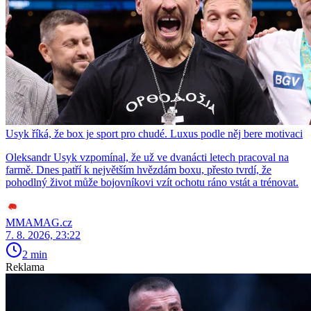
Usyk říká, že box je sport pro chudé. Luxus podle něj bere motivaci
Oleksandr Usyk vzpomínal, že už ve dvanácti letech pracoval na
farmě. Dnes patří k největším hvězdám boxu, přesto tvrdí, že
pohodlný život může bojovníkovi vzít ochotu ráno vstát a trénovat.
MMAMAG.cz
7. 8. 2026, 23:22
2 min
Reklama