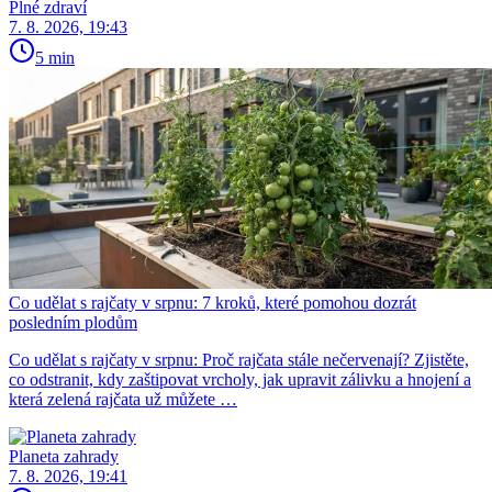
Plné zdraví
7. 8. 2026, 19:43
5 min
Co udělat s rajčaty v srpnu: 7 kroků, které pomohou dozrát
posledním plodům
Co udělat s rajčaty v srpnu: Proč rajčata stále nečervenají? Zjistěte,
co odstranit, kdy zaštipovat vrcholy, jak upravit zálivku a hnojení a
která zelená rajčata už můžete …
Planeta zahrady
7. 8. 2026, 19:41