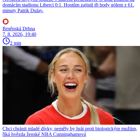
domácím stadionu Liberci 0:1. Hostům zajistil tři body gólem z 61.
minuty Patrik Dulay.
Brněnská Drbna
7. 8. 2026, 19:40
2 min
Chci chránit mladé dívky, neměly by hrát proti biologickým mužům,
říká hvězda ženské NBA Cunninghamová