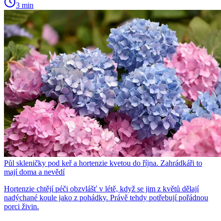
3 min
Půl skleničky pod keř a hortenzie kvetou do října. Zahrádkáři to
mají doma a nevědí
Hortenzie chtějí péči obzvlášť v létě, když se jim z květů dělají
nadýchané koule jako z pohádky. Právě tehdy potřebují pořádnou
porci živin.