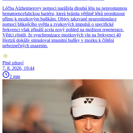
Léčba Alzheimerovy nemoci narážela dlouhá léta na neprostupnou
hematoencefalickou bariéru, která bránila většině léků proniknout
přímo k mozkovým buňkám. Objev takzvané neurostimulace
pomocí blikajícího světla a zvukových impulsů o specifické
frekvenci však přináší zcela nový pohled na možnost regenerace.
Vědci zjistili, že synchronizace mozkových vln na frekvenci 40
Hertzů dokáže stimulovat imunitní buňky v mozku k čištění
nebezpečných usazenin.
Plné zdraví
7. 8. 2026, 19:44
2 min