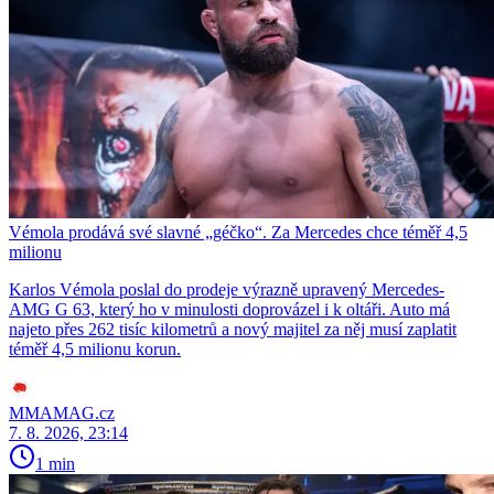
Vémola prodává své slavné „géčko“. Za Mercedes chce téměř 4,5
milionu
Karlos Vémola poslal do prodeje výrazně upravený Mercedes-
AMG G 63, který ho v minulosti doprovázel i k oltáři. Auto má
najeto přes 262 tisíc kilometrů a nový majitel za něj musí zaplatit
téměř 4,5 milionu korun.
MMAMAG.cz
7. 8. 2026, 23:14
1 min