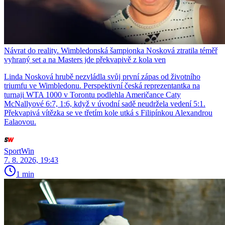
Návrat do reality. Wimbledonská šampionka Nosková ztratila téměř
vyhraný set a na Masters jde překvapivě z kola ven
Linda Nosková hrubě nezvládla svůj první zápas od životního
triumfu ve Wimbledonu. Perspektivní česká reprezentantka na
turnaji WTA 1000 v Torontu podlehla Američance Caty
McNallyové 6:7, 1:6, když v úvodní sadě neudržela vedení 5:1.
Překvapivá vítězka se ve třetím kole utká s Filipínkou Alexandrou
Ealaovou.
SportWin
7. 8. 2026, 19:43
1 min