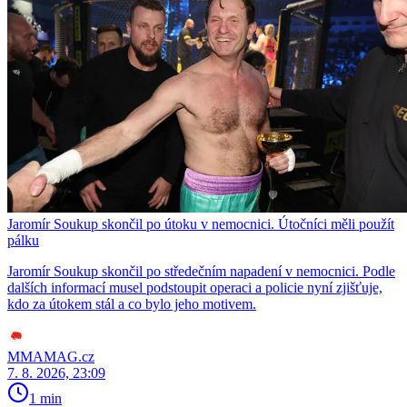
Jaromír Soukup skončil po útoku v nemocnici. Útočníci měli použít
pálku
Jaromír Soukup skončil po středečním napadení v nemocnici. Podle
dalších informací musel podstoupit operaci a policie nyní zjišťuje,
kdo za útokem stál a co bylo jeho motivem.
MMAMAG.cz
7. 8. 2026, 23:09
1 min