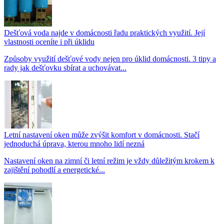
Dešťová voda najde v domácnosti řadu praktických využití. Její
vlastnosti oceníte i při úklidu
Způsoby využití dešťové vody nejen pro úklid domácnosti. 3 tipy a
rady jak dešťovku sbírat a uchovávat...
Letní nastavení oken může zvýšit komfort v domácnosti. Stačí
jednoduchá úprava, kterou mnoho lidí nezná
Nastavení oken na zimní či letní režim je vždy důležitým krokem k
zajištění pohodlí a energetické...