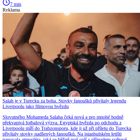
7 min
Reklama
Salah je v Turecku za boha. Stovky fanoušků přivítaly legendu
Liverpoolu jako filmovou hvězdu
Slovutného Mohameda Salaha čeká nová a pro mnohé hodně
překvapivá fotbalová výzva. Egyptská hvězda po odchodu z
Liverpoolu míří do Trabzonsporu, kde ji už při příletu do Turecka
přivítaly stovky nadšených fanoušků. Na istanbulském letišti
panovala atmosféra, jaká se běžně pojí spíš s příjezdem světové