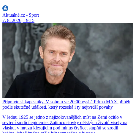
Aktuálně.cz - Sport
7. 8. 2026, 19:15
Připravte si kapesníky. V sobotu ve 20:00 vysílá Prima MAX příběh
podle skutečné události, který rozseká i ty nejtvrdší povahy
V lednu 1925 se jedno z nejizolovanějších míst na Zemi ocitlo v
sevření smrtící epidemie. Zatímco stovky dětských životů visely na
vlásku, v mrazu klesajícím pod minus čtyřicet stupňů se zrodil