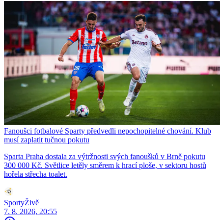
Fanoušci fotbalové Sparty předvedli nepochopitelné chování. Klub
musí zaplatit tučnou pokutu
Sparta Praha dostala za výtržnosti svých fanoušků v Brně pokutu
300 000 Kč. Světlice letěly směrem k hrací ploše, v sektoru hostů
hořela střecha toalet.
SportyŽivě
7. 8. 2026, 20:55