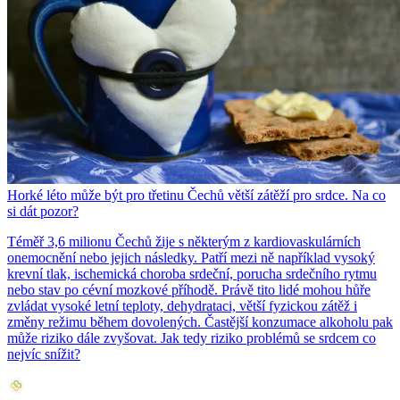
Horké léto může být pro třetinu Čechů větší zátěží pro srdce. Na co
si dát pozor?
Téměř 3,6 milionu Čechů žije s některým z kardiovaskulárních
onemocnění nebo jejich následky. Patří mezi ně například vysoký
krevní tlak, ischemická choroba srdeční, porucha srdečního rytmu
nebo stav po cévní mozkové příhodě. Právě tito lidé mohou hůře
zvládat vysoké letní teploty, dehydrataci, větší fyzickou zátěž i
změny režimu během dovolených. Častější konzumace alkoholu pak
může riziko dále zvyšovat. Jak tedy riziko problémů se srdcem co
nejvíc snížit?