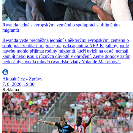
Rwanda jedná s evropskými zeměmi o spolupráci s přijímáním
migrantů
Rwanda vede předběžná jednání s některými evropskými zeměmi o
spolupráci v oblasti migrace, napsala agentura AFP. Kigali by podle
návrhu mohlo přijímat rodiny migrantů, kteří uvízli na cestě, nemají
kam jít nebo jsou z různých důvodů v ohrožení. Země dohody zatím
nedosáhly, uvedla mluvčí rwandské vlády Yolande Makoloová.
Aktuálně.cz - Zprávy
7. 8. 2026, 19:30
Reklama