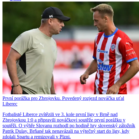
První porážka pro Zbrojovku. Povedený rozjezd nováčka uťal
Liberec
Fotbalisté Liberce zvítězili ve 3. kole první ligy v Brně nad
Zbrojovkou 1:0 a připravili nováčkovi soutěže první porážku v
soutěži. O výhře Slovanu rozhodl po hodině hry slovenský záložník
Patrik Dulay. Brňané tak nenavázali na výtečný start do ligy, kdy
zdolali Spartu a remizovali v Plzni.