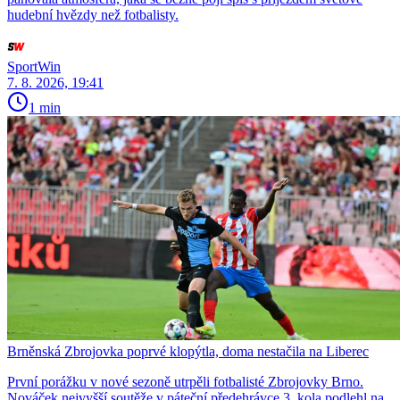
hudební hvězdy než fotbalisty.
SportWin
7. 8. 2026, 19:41
1 min
Brněnská Zbrojovka poprvé klopýtla, doma nestačila na Liberec
První porážku v nové sezoně utrpěli fotbalisté Zbrojovky Brno.
Nováček nejvyšší soutěže v páteční předehrávce 3. kola podlehl na