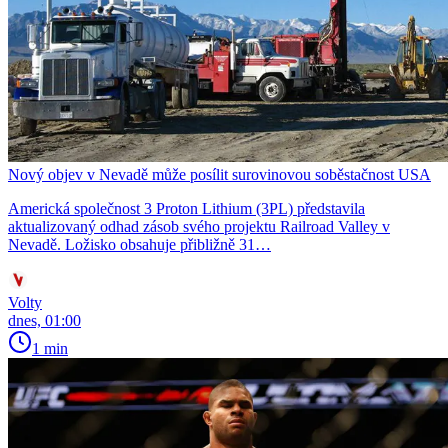
Nový objev v Nevadě může posílit surovinovou soběstačnost USA
Americká společnost 3 Proton Lithium (3PL) představila
aktualizovaný odhad zásob svého projektu Railroad Valley v
Nevadě. Ložisko obsahuje přibližně 31…
Volty
dnes, 01:00
1 min