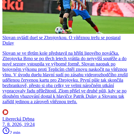
Slovan ovládl duel se Zbrojovkou. O vítěznou trefu se postaral
Dulay
Slovan se ve třetím kole představil na hřišti ligového nováčka.
Zbrojovka Brno se po třech letech vrátila do nejvyšší soutěže a do
nové sezony vstoupila ve výborné formě. Slovan naopak po
bojovném výkonu proti Teplicím chtěl znovu naskočit na vítěznou
vlnu. V úvodu duelu hlavní sudí po zásahu videorozhodčího zrušil
udělenou červenou kartu pro Zbrojovku. První půle tak skončila
bezbrankově, přesto si oba celky ve velmi náročném utkání
vypracovaly řadu příležitostí. Zlom přišel ve druhé půli, kdy se po
dlouhém vhazování dostal k hlavičce Patrik Dulay a Slovanu tak
zařídil jedinou a zároveň vítěznou trefu.
Liberecká Drbna
7. 8. 2026, 19:24
2 min