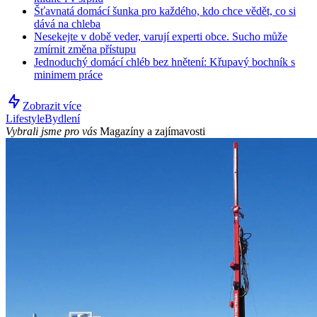
Šťavnatá domácí šunka pro každého, kdo chce vědět, co si
dává na chleba
Nesekejte v době veder, varují experti obce. Sucho může
zmírnit změna přístupu
Jednoduchý domácí chléb bez hnětení: Křupavý bochník s
minimem práce
Zobrazit více
Lifestyle
Bydlení
Vybrali jsme pro vás
Magazíny a zajímavosti