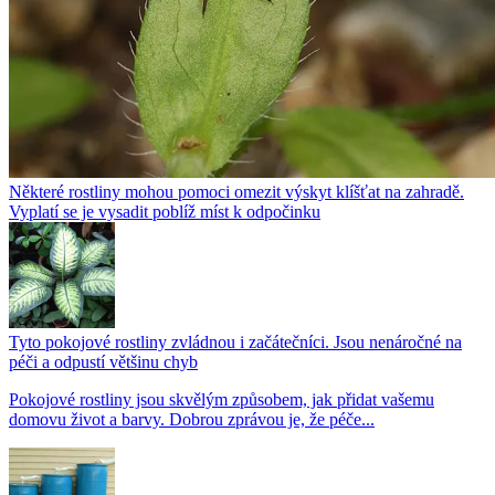
Některé rostliny mohou pomoci omezit výskyt klíšťat na zahradě.
Vyplatí se je vysadit poblíž míst k odpočinku
Tyto pokojové rostliny zvládnou i začátečníci. Jsou nenáročné na
péči a odpustí většinu chyb
Pokojové rostliny jsou skvělým způsobem, jak přidat vašemu
domovu život a barvy. Dobrou zprávou je, že péče...