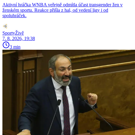
Aktivní hráčka WNBA veřejně odmítla účast transgender žen v
ženském sportu. Reakce přišla z hal, od vedení ligy i od
spoluhráček.
SportyŽivě
7. 8. 2026, 19:38
3 min