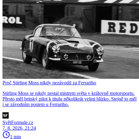
Proč Stirling Moss nikdy nezávodil za Ferrariho
Stirling Moss se nikdy nestal mistrem světa v královně motorsportu.
Přesto měl britský pilot k titulu několikrát velmi blízko. Stejně to měl
i se závodním postem u Ferrariho.
SvětFormule.cz
7. 8. 2026, 21:24
1 min