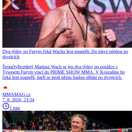
Dva týdny po Furym čeká Wacha šest soupeřů. Do klece půjdou po
dvojicích
Šestačtyřicetiletý Mariusz Wach se jen dva týdny po porážce s
Tysonem Furym vrací do PRIME SHOW MMA. V Koszalinu ho
čeká šest soupeřů, kteří se proti němu budou střídat po dvojicích.
MMAMAG.cz
7. 8. 2026, 23:34
1 min