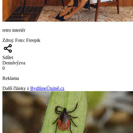
retro interiér
Zdroj
:
Foto: Freepik
Sdílet
Denní
výzva
0
Reklama
Další články z
BydlímeÚtulně.cz