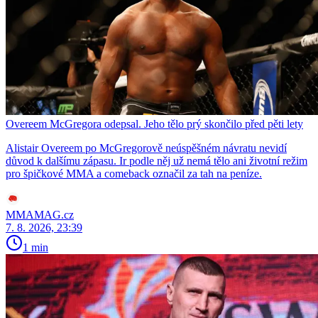
Overeem McGregora odepsal. Jeho tělo prý skončilo před pěti lety
Alistair Overeem po McGregorově neúspěšném návratu nevidí
důvod k dalšímu zápasu. Ir podle něj už nemá tělo ani životní režim
pro špičkové MMA a comeback označil za tah na peníze.
MMAMAG.cz
7. 8. 2026, 23:39
1 min