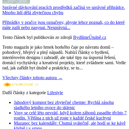
Správné dávkování pracích prostředků začíná ve správné přihrádce.
Mnoho lidí dělá zbytečnou chybu
Přihrádky v pračce jsou označeny, abyste lehce poznali, co do které
máte nalít nebo nasypat. Nesprávná...
Tento článek byl publikován ze zdrojů
BydlímeÚtulně.cz
Tento magazín je jako hrnek horkého čaje po návratu domů –
pohodový, hřejivý a plný nápadů. Nabízí články o bydlení,
interiérovém designu i zahradě, ale také tipy na úsporná řešení,
domácí vychytávky a kreativní projekty, které zvládnete sami. Vedle
rad, jak zařídit byt útulně a prakticky, se tu...
Všechny články tohoto autora →
Další články z kategorie
Lifestyle
Jahodový kompot bez zbytečné chemie: Rychlá zásoba
sladkého letního ovoce do sklenic
Vosy se celé léto nevrátí, když kolem záhonů zasadíte těchto 7
rostlin. Většina z nich už roste v každé české kuchyni
Mazanec bez kalendáře: Chutná svátečně, ale hodí se ke kávě
klidně i v srpnu