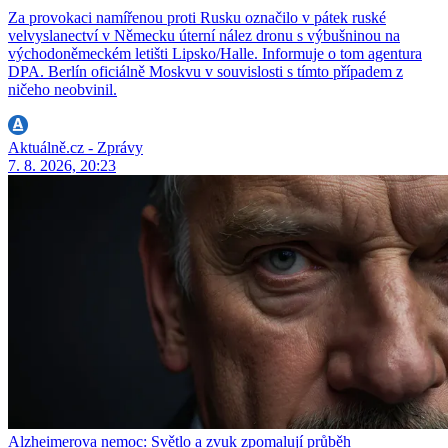
Za provokaci namířenou proti Rusku označilo v pátek ruské
velvyslanectví v Německu úterní nález dronu s výbušninou na
východoněmeckém letišti Lipsko/Halle. Informuje o tom agentura
DPA. Berlín oficiálně Moskvu v souvislosti s tímto případem z
ničeho neobvinil.
Aktuálně.cz - Zprávy
7. 8. 2026, 20:23
Alzheimerova nemoc: Světlo a zvuk zpomalují průběh