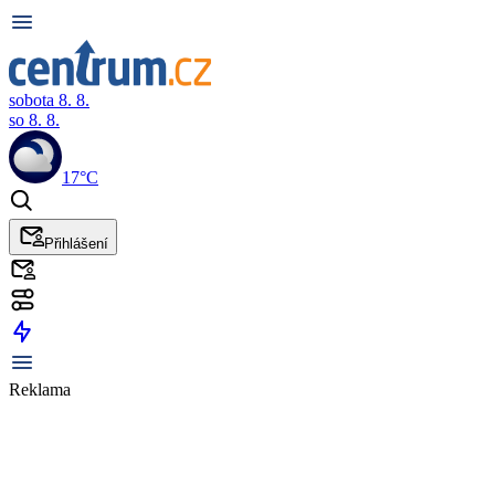
sobota 8. 8.
so 8. 8.
17°C
Přihlášení
Reklama