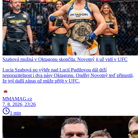
Szabová možná v Oktagonu skončila. Novotný ji už vidí v UFC
Lucia Szabová po výhře nad Lucií Pudilovou dál drží
neporazitelnost i dva pásy Oktagonu. Ondřej Novotný teď připustil,
že její další zápas už může přijít v UFC.
MMAMAG.cz
7. 8. 2026, 23:26
1 min