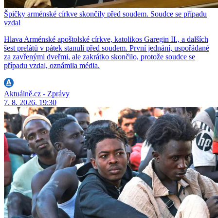
Špičky arménské církve skončily před soudem. Soudce se případu
vzdal
Hlava Arménské apoštolské církve, katolikos Garegin II., a dalších
šest prelátů v pátek stanuli před soudem. První jednání, uspořádané
za zavřenými dveřmi, ale zakrátko skončilo, protože soudce se
případu vzdal, oznámila média.
Aktuálně.cz - Zprávy
7. 8. 2026, 19:30