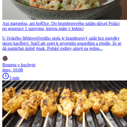
Ani majonéza, ani hořčice. Do bramborového salátu dávají Poláci
po generace 1 surovinu, kterou máte v lednici
U českého štědrovečerního stolu je bramborový salát bez majolky
skoro kacířství. Stačí ale zajet k severním sousedům a zjistíte, že se
dá namíchat úplně jinak. Polské rodiny sázejí na jednu...
Bruneta v kuchyni
dnes, 10:08
3 min