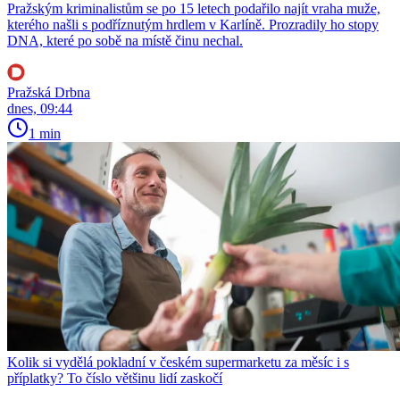
Pražským kriminalistům se po 15 letech podařilo najít vraha muže,
kterého našli s podříznutým hrdlem v Karlíně. Prozradily ho stopy
DNA, které po sobě na místě činu nechal.
Pražská Drbna
dnes, 09:44
1 min
Kolik si vydělá pokladní v českém supermarketu za měsíc i s
příplatky? To číslo většinu lidí zaskočí