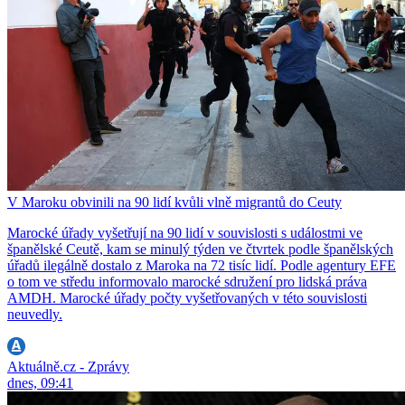
V Maroku obvinili na 90 lidí kvůli vlně migrantů do Ceuty
Marocké úřady vyšetřují na 90 lidí v souvislosti s událostmi ve
španělské Ceutě, kam se minulý týden ve čtvrtek podle španělských
úřadů ilegálně dostalo z Maroka na 72 tisíc lidí. Podle agentury EFE
o tom ve středu informovalo marocké sdružení pro lidská práva
AMDH. Marocké úřady počty vyšetřovaných v této souvislosti
neuvedly.
Aktuálně.cz - Zprávy
dnes, 09:41