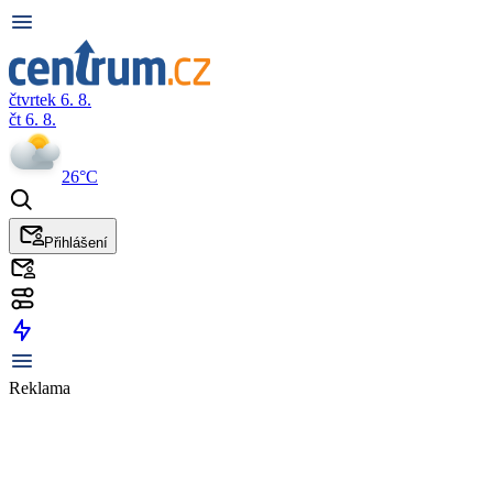
čtvrtek 6. 8.
čt 6. 8.
26°C
Přihlášení
Reklama