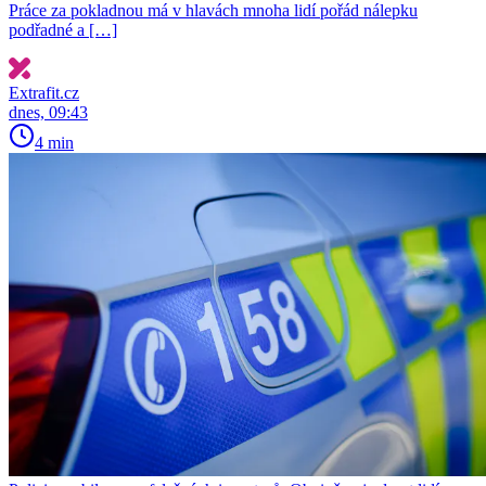
Práce za pokladnou má v hlavách mnoha lidí pořád nálepku
podřadné a […]
Extrafit.cz
dnes, 09:43
4 min