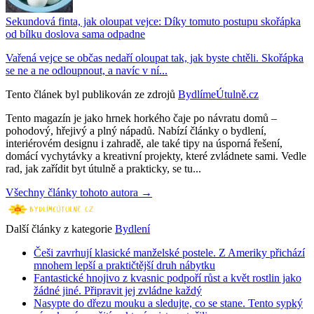
Sekundová finta, jak oloupat vejce: Díky tomuto postupu skořápka
od bílku doslova sama odpadne
Vařená vejce se občas nedaří oloupat tak, jak byste chtěli. Skořápka
se ne a ne odloupnout, a navíc v ní...
Tento článek byl publikován ze zdrojů
BydlímeÚtulně.cz
Tento magazín je jako hrnek horkého čaje po návratu domů –
pohodový, hřejivý a plný nápadů. Nabízí články o bydlení,
interiérovém designu i zahradě, ale také tipy na úsporná řešení,
domácí vychytávky a kreativní projekty, které zvládnete sami. Vedle
rad, jak zařídit byt útulně a prakticky, se tu...
Všechny články tohoto autora →
Další články z kategorie
Bydlení
Češi zavrhují klasické manželské postele. Z Ameriky přichází
mnohem lepší a praktičtější druh nábytku
Fantastické hnojivo z kvasnic podpoří růst a květ rostlin jako
žádné jiné. Připravit jej zvládne každý
Nasypte do dřezu mouku a sledujte, co se stane. Tento sypký