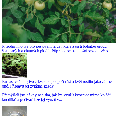
Přírodní hnojiva pro pěstování rajčat, která zajistí bohatou úrodu
šťavnatých a chutných plodů. Připravte se na letošní sezonu včas
Fantastické hnojivo z kvasnic podpoří růst a květ rostlin jako žádné
jiné. Připravit jej zvládne každý
Přemýšleli jste někdy nad tím, jak lze využít kvasnice mimo koláčů,
knedlíků a pečiva? Lze jej využít v...