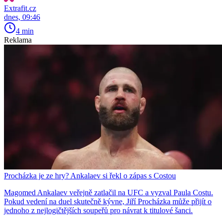
Extrafit.cz
dnes, 09:46
4 min
Reklama
Procházka je ze hry? Ankalaev si řekl o zápas s Costou
Magomed Ankalaev veřejně zatlačil na UFC a vyzval Paula Costu.
Pokud vedení na duel skutečně kývne, Jiří Procházka může přijít o
jednoho z nejlogičtějších soupeřů pro návrat k titulové šanci.