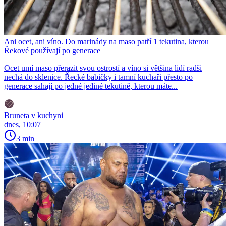
Ani ocet, ani víno. Do marinády na maso patří 1 tekutina, kterou
Řekové používají po generace
Ocet umí maso přerazit svou ostrostí a víno si většina lidí radši
nechá do sklenice. Řecké babičky i tamní kuchaři přesto po
generace sahají po jedné jediné tekutině, kterou máte...
Bruneta v kuchyni
dnes, 10:07
3 min