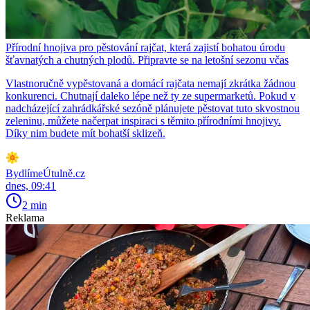
Přírodní hnojiva pro pěstování rajčat, která zajistí bohatou úrodu
šťavnatých a chutných plodů. Připravte se na letošní sezonu včas
Vlastnoručně vypěstovaná a domácí rajčata nemají zkrátka žádnou
konkurenci. Chutnají daleko lépe než ty ze supermarketů. Pokud v
nadcházející zahrádkářské sezóně plánujete pěstovat tuto skvostnou
zeleninu, můžete načerpat inspiraci s těmito přírodními hnojivy.
Díky nim budete mít bohatší sklizeň.
BydlímeÚtulně.cz
dnes, 09:41
2 min
Reklama