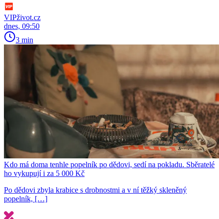
VIPživot.cz
dnes, 09:50
3 min
Kdo má doma tenhle popelník po dědovi, sedí na pokladu. Sběratelé
ho vykupují i za 5 000 Kč
Po dědovi zbyla krabice s drobnostmi a v ní těžký skleněný
popelník, […]