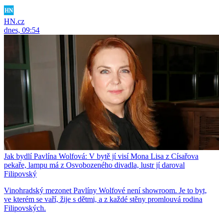
HN.cz
dnes, 09:54
Jak bydlí Pavlína Wolfová: V bytě jí visí Mona Lisa z Císařova
pekaře, lampu má z Osvobozeného divadla, lustr jí daroval
Filipovský
Vinohradský mezonet Pavlíny Wolfové není showroom. Je to byt,
ve kterém se vaří, žije s dětmi, a z každé stěny promlouvá rodina
Filipovských.