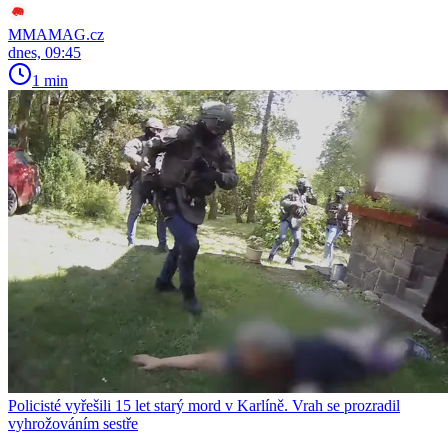
MMAMAG.cz
dnes, 09:45
1 min
Policisté vyřešili 15 let starý mord v Karlíně. Vrah se prozradil
vyhrožováním sestře