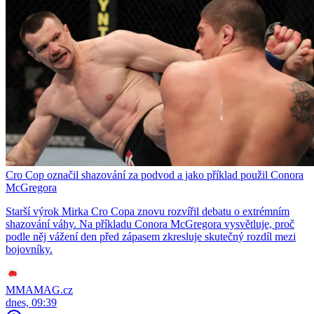
Cro Cop označil shazování za podvod a jako příklad použil Conora
McGregora
Starší výrok Mirka Cro Copa znovu rozvířil debatu o extrémním
shazování váhy. Na příkladu Conora McGregora vysvětluje, proč
podle něj vážení den před zápasem zkresluje skutečný rozdíl mezi
bojovníky.
MMAMAG.cz
dnes, 09:39