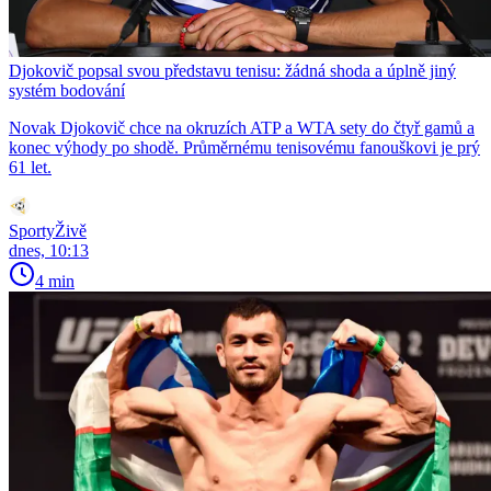
Djokovič popsal svou představu tenisu: žádná shoda a úplně jiný
systém bodování
Novak Djokovič chce na okruzích ATP a WTA sety do čtyř gamů a
konec výhody po shodě. Průměrnému tenisovému fanouškovi je prý
61 let.
SportyŽivě
dnes, 10:13
4 min