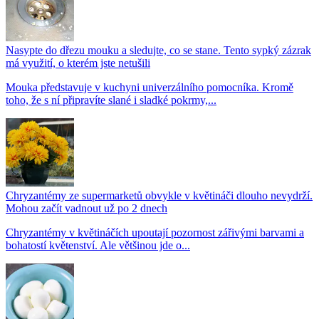
Nasypte do dřezu mouku a sledujte, co se stane. Tento sypký zázrak
má využití, o kterém jste netušili
Mouka představuje v kuchyni univerzálního pomocníka. Kromě
toho, že s ní připravíte slané i sladké pokrmy,...
Chryzantémy ze supermarketů obvykle v květináči dlouho nevydrží.
Mohou začít vadnout už po 2 dnech
Chryzantémy v květináčích upoutají pozornost zářivými barvami a
bohatostí květenství. Ale většinou jde o...