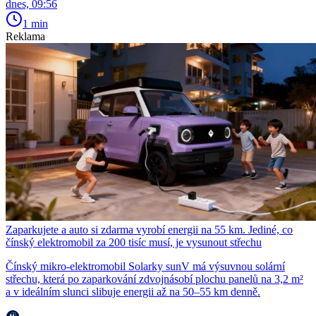
dnes, 09:56
1 min
Reklama
Zaparkujete a auto si zdarma vyrobí energii na 55 km. Jediné, co
čínský elektromobil za 200 tisíc musí, je vysunout střechu
Čínský mikro-elektromobil Solarky sunV má výsuvnou solární
střechu, která po zaparkování zdvojnásobí plochu panelů na 3,2 m²
a v ideálním slunci slibuje energii až na 50–55 km denně.