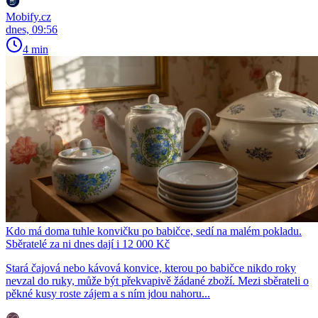
Mobify.cz
dnes, 09:56
4 min
Kdo má doma tuhle konvičku po babičce, sedí na malém pokladu.
Sběratelé za ni dnes dají i 12 000 Kč
Stará čajová nebo kávová konvice, kterou po babičce nikdo roky
nevzal do ruky, může být překvapivě žádané zboží. Mezi sběrateli o
pěkné kusy roste zájem a s ním jdou nahoru...