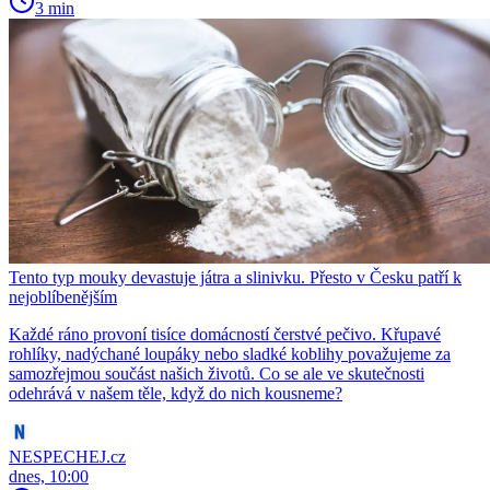
3 min
Tento typ mouky devastuje játra a slinivku. Přesto v Česku patří k
nejoblíbenějším
Každé ráno provoní tisíce domácností čerstvé pečivo. Křupavé
rohlíky, nadýchané loupáky nebo sladké koblihy považujeme za
samozřejmou součást našich životů. Co se ale ve skutečnosti
odehrává v našem těle, když do nich kousneme?
NESPECHEJ.cz
dnes, 10:00