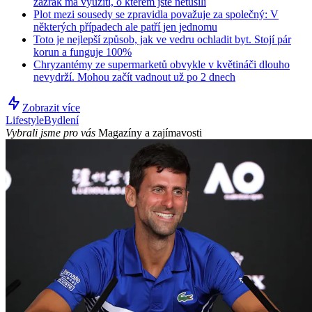
zázrak má využití, o kterém jste netušili
Plot mezi sousedy se zpravidla považuje za společný: V
některých případech ale patří jen jednomu
Toto je nejlepší způsob, jak ve vedru ochladit byt. Stojí pár
korun a funguje 100%
Chryzantémy ze supermarketů obvykle v květináči dlouho
nevydrží. Mohou začít vadnout už po 2 dnech
Zobrazit více
Lifestyle
Bydlení
Vybrali jsme pro vás
Magazíny a zajímavosti