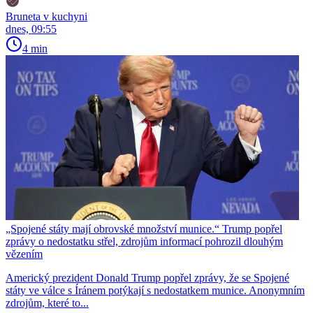
Bruneta v kuchyni
dnes, 09:55
4 min
„Spojené státy mají obrovské množství munice.“ Trump popřel
zprávy o nedostatku střel, zdrojům informací pohrozil dlouhým
vězením
Americký prezident Donald Trump popřel zprávy, že se Spojené
státy ve válce s Íránem potýkají s nedostatkem munice. Anonymním
zdrojům, které to...