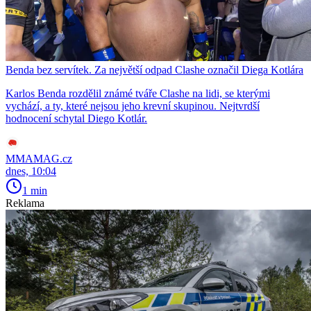
Benda bez servítek. Za největší odpad Clashe označil Diega Kotlára
Karlos Benda rozdělil známé tváře Clashe na lidi, se kterými
vychází, a ty, které nejsou jeho krevní skupinou. Nejtvrdší
hodnocení schytal Diego Kotlár.
MMAMAG.cz
dnes, 10:04
1 min
Reklama