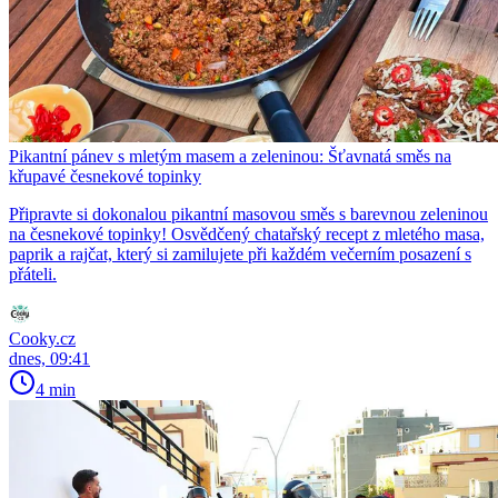
Pikantní pánev s mletým masem a zeleninou: Šťavnatá směs na
křupavé česnekové topinky
Připravte si dokonalou pikantní masovou směs s barevnou zeleninou
na česnekové topinky! Osvědčený chatařský recept z mletého masa,
paprik a rajčat, který si zamilujete při každém večerním posazení s
přáteli.
Cooky.cz
dnes, 09:41
4 min