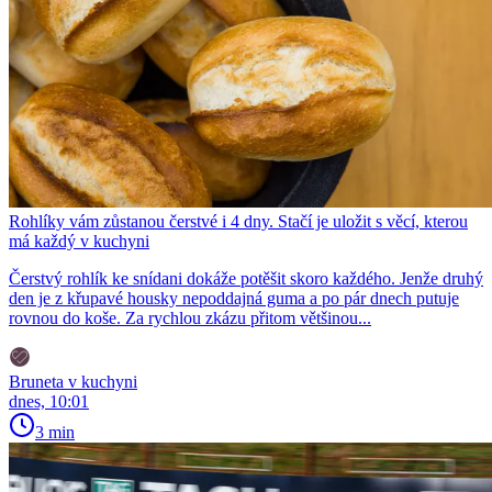
Rohlíky vám zůstanou čerstvé i 4 dny. Stačí je uložit s věcí, kterou
má každý v kuchyni
Čerstvý rohlík ke snídani dokáže potěšit skoro každého. Jenže druhý
den je z křupavé housky nepoddajná guma a po pár dnech putuje
rovnou do koše. Za rychlou zkázu přitom většinou...
Bruneta v kuchyni
dnes, 10:01
3 min