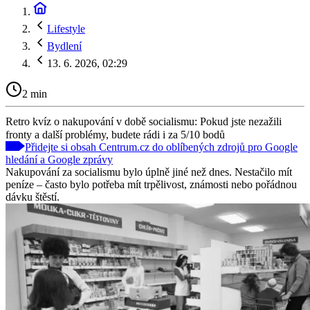
Lifestyle
Bydlení
13. 6. 2026, 02:29
2 min
Retro kvíz o nakupování v době socialismu: Pokud jste nezažili
fronty a další problémy, budete rádi i za 5/10 bodů
Přidejte si obsah Centrum.cz do oblíbených zdrojů pro Google
hledání a Google zprávy
Nakupování za socialismu bylo úplně jiné než dnes. Nestačilo mít
peníze – často bylo potřeba mít trpělivost, známosti nebo pořádnou
dávku štěstí.