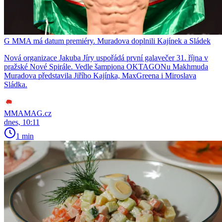
G MMA má datum premiéry. Muradova doplnili Kajínek a Sládek
Nová organizace Jakuba Jíry uspořádá první galavečer 31. října v
pražské Nové Spirále. Vedle šampiona OKTAGONu Makhmuda
Muradova představila Jiřího Kajínka, MaxGreena i Miroslava
Sládka.
MMAMAG.cz
dnes, 10:11
1 min