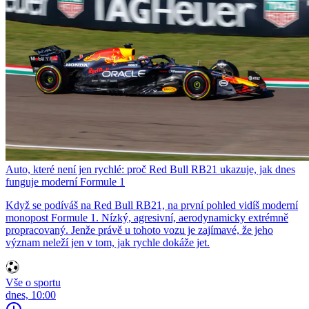
Auto, které není jen rychlé: proč Red Bull RB21 ukazuje, jak dnes
funguje moderní Formule 1
Když se podíváš na Red Bull RB21, na první pohled vidíš moderní
monopost Formule 1. Nízký, agresivní, aerodynamicky extrémně
propracovaný. Jenže právě u tohoto vozu je zajímavé, že jeho
význam neleží jen v tom, jak rychle dokáže jet.
Vše o sportu
dnes, 10:00