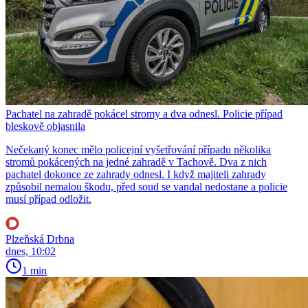
Pachatel na zahradě pokácel stromy a dva odnesl. Policie případ
bleskově objasnila
Nečekaný konec mělo policejní vyšetřování případu několika
stromů pokácených na jedné zahradě v Tachově. Dva z nich
pachatel dokonce ze zahrady odnesl. I když majiteli zahrady
způsobil nemalou škodu, před soud se vandal nedostane a policie
musí případ odložit.
Plzeňská Drbna
dnes, 10:02
1 min