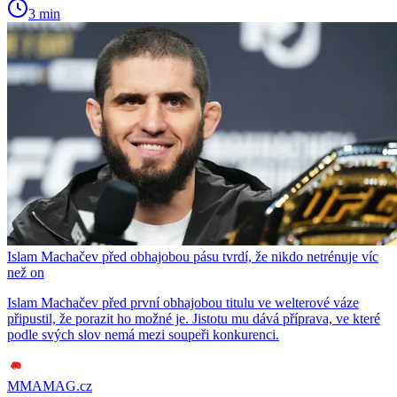
3 min
Islam Machačev před obhajobou pásu tvrdí, že nikdo netrénuje víc
než on
Islam Machačev před první obhajobou titulu ve welterové váze
připustil, že porazit ho možné je. Jistotu mu dává příprava, ve které
podle svých slov nemá mezi soupeři konkurenci.
MMAMAG.cz