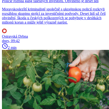
Policie rozbila gang falešných investorů. Obviněno je deset lidí
Moravskoslezští kriminalisté společně s ukrajinskou policií rozkryli
rozsáhlou skupinu stojící za investičními podvody. Deset lidí už čelí
obvinění, škoda u českých poškozených se pohybuje v desítkách
milionů korun a může ještě výrazně narůst.
Ostravská Drbna
dnes, 09:42
2 min