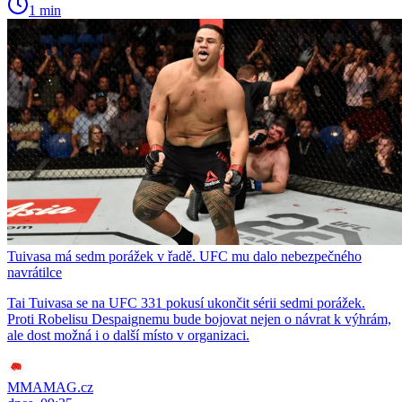
1 min
Tuivasa má sedm porážek v řadě. UFC mu dalo nebezpečného
navrátilce
Tai Tuivasa se na UFC 331 pokusí ukončit sérii sedmi porážek.
Proti Robelisu Despaignemu bude bojovat nejen o návrat k výhrám,
ale dost možná i o další místo v organizaci.
MMAMAG.cz