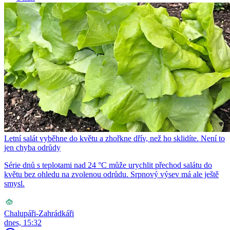
Letní salát vyběhne do květu a zhořkne dřív, než ho sklidíte. Není to
jen chyba odrůdy
Série dnů s teplotami nad 24 °C může urychlit přechod salátu do
květu bez ohledu na zvolenou odrůdu. Srpnový výsev má ale ještě
smysl.
Chalupáři-Zahrádkáři
dnes, 15:32