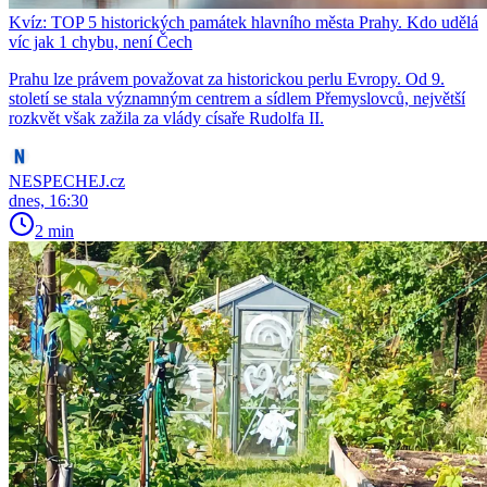
Kvíz: TOP 5 historických památek hlavního města Prahy. Kdo udělá
víc jak 1 chybu, není Čech
Prahu lze právem považovat za historickou perlu Evropy. Od 9.
století se stala významným centrem a sídlem Přemyslovců, největší
rozkvět však zažila za vlády císaře Rudolfa II.
NESPECHEJ.cz
dnes, 16:30
2 min