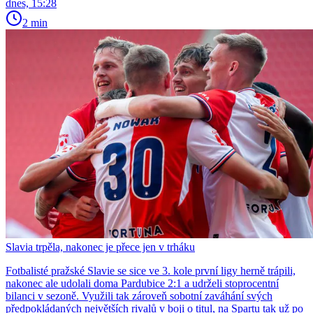
dnes, 15:28
2 min
Slavia trpěla, nakonec je přece jen v trháku
Fotbalisté pražské Slavie se sice ve 3. kole první ligy herně trápili,
nakonec ale udolali doma Pardubice 2:1 a udrželi stoprocentní
bilanci v sezoně. Využili tak zároveň sobotní zaváhání svých
předpokládaných největších rivalů v boji o titul, na Spartu tak už po