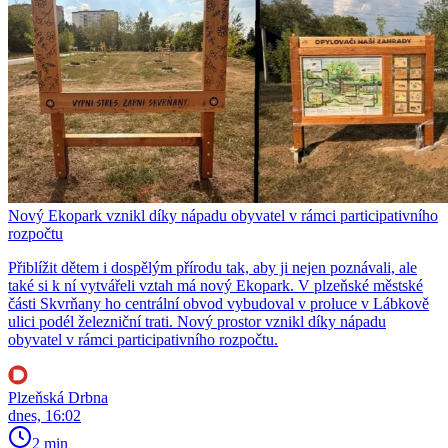
Nový Ekopark vznikl díky nápadu obyvatel v rámci participativního
rozpočtu
Přiblížit dětem i dospělým přírodu tak, aby ji nejen poznávali, ale
také si k ní vytvářeli vztah má nový Ekopark. V plzeňské městské
části Skvrňany ho centrální obvod vybudoval v proluce v Lábkově
ulici podél železniční trati. Nový prostor vznikl díky nápadu
obyvatel v rámci participativního rozpočtu.
Plzeňská Drbna
dnes, 16:02
2 min