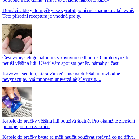
Domácí tablety do myčky lze vyrobit poměrně snadno a také levně.
Tato přírodní receptura je vhodná pro ty...
Češi vymysleli geniální trik s kávovou sedlinou. O tomto využití
netuší většina lidí. Ušetří vám spoustu peněz, námahy i času
Kávovou sedlinu, která vám zůstane na dně šálku, rozhodně
nevyhazujte. Má mnohem univerzálnější využití,...
Kapsle do pračky většina lidí používá špatně. Pro okamžité zlepšení
praní je potřeba zakročit
Kapsle do pračky byste se měli naučit používat správně co nejdříve.