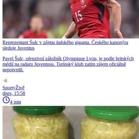
Reprezentant Šulc v zájmu italského giganta. Českého kanonýra
sleduje Juventus
Pavel Šulc, ofenzivní záložník Olympique Lyon, je podle britských
médií na radaru Juventusu. Turínský klub zatím zájem oficiálně
nepotvrdil.
SportyŽivě
dnes, 15:58
4 min