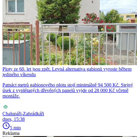
Ploty ze 60. let jsou zpět. Levná alternativa gabionů vyroste během
jediného víkendu
Patnáct metrů gabionového plotu stojí minimálně 94 500 Kč. Stejný
úsek z vyplétaných dřevěných panelů vyjde od 28 000 Kč včetně
montáže.
Chalupáři-Zahrádkáři
dnes, 15:38
5 min
Reklama