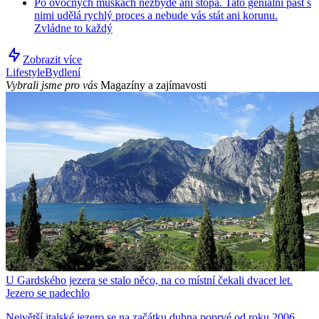
Po ovocných muškách nezbyde ani stopa. Tato geniální past s
nimi udělá rychlý proces a nebude vás stát ani korunu.
Zvládne to každý
Zobrazit více
Lifestyle
Bydlení
Vybrali jsme pro vás
Magazíny a zajímavosti
U Gardského jezera se stalo něco, na co místní čekali dvacet let.
Jezero se nadechlo
Největší italské jezero se na začátku dubna poprvé od roku 2006