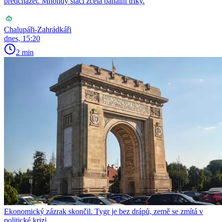
předcházet. Mnohdy stačí zcela banální triky.
Chalupáři-Zahrádkáři
dnes, 15:20
2 min
Ekonomický zázrak skončil. Tygr je bez drápů, země se zmítá v
politické krizi