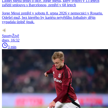
Lionel Messi přišel o otce. Jorge Messi, který synovi v 13 letech
zařídil smlouvu s Barcelonou, zemřel v 68 letech
Jorge Messi zemřel v sobotu 8. srpna 2026 v nemocnici v Rosariu.
Odešel muž, bez kterého by kariéra největšího fotbalisty dějin
vypadala úplně jinak.
SportyŽivě
dnes, 16:32
3 min