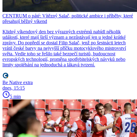
CENTRUM o páté: Vítězný Salač, politické ambice i příběhy, které
přesahují běžný víkend
Klidný víkendový den bez výrazných extrémů nabídl několik
událostí, které mají širší význam a nezůstávají jen u jedné krátké
zprávy. Do popředí se dostal Filip Salač, jenž po šestnácti letech
vrátil české barvy na nejvyšší příčku motocyklového mistrovství
světa. Vedle toho se řešilo také bezpečí turistů, budoucnost
evropských technologií, proměna spotřebitelských návyků nebo
limity spoléhání na jednoduchá a lákavá tvrzení.
Be Native extra
dnes, 15:15
5 min