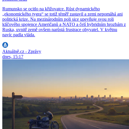
Rumunsko se ocitlo na křižovatce. Růst dynamického
„ekonomického tygra“ se totiž téměř zastavil a zemi nepomáhá ani
politická krize. Na mezinárodním poli sice upevňuje svou roli
klíčového spojence Američanů a NATO a čelí hybridním hrozbám z
Ruska, uvnitř země ovšem narůstá frustrace obyvatel. V květnu
navíc padla vláda.
Aktuálně.cz - Zprávy
dnes, 15:17