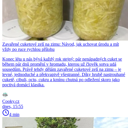
Zavařené cuketové zelí na zimu: Návod, jak uchovat úrodu a mít
vždy po ruce rychlou přílohu
Konec léta u nás bývá každý rok stejný: pár nenápadných cuket se
během pár dnů promění v hromadu, kterou už člověk sotva udá
sousedům. Právě tehdy dělám zavařené cuketové zelí na zimu – je
levné, jednoduché a překvapivě všestranné. Díky hrubě nastrouhané
cuketě, cibuli, octu, cukru a kmínu chutná po odležení skoro jako
poctivá domácí klasika.
Cooky.cz
dnes, 15:55
4 min