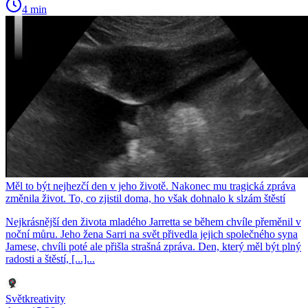
4 min
Měl to být nejhezčí den v jeho životě. Nakonec mu tragická zpráva
změnila život. To, co zjistil doma, ho však dohnalo k slzám štěstí
Nejkrásnější den života mladého Jarretta se během chvíle přeměnil v
noční můru. Jeho žena Sarri na svět přivedla jejich společného syna
Jamese, chvíli poté ale přišla strašná zpráva. Den, který měl být plný
radosti a štěstí, [...]...
Světkreativity