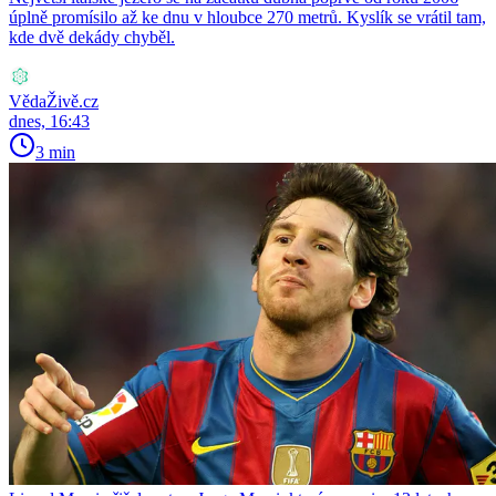
úplně promísilo až ke dnu v hloubce 270 metrů. Kyslík se vrátil tam,
kde dvě dekády chyběl.
VědaŽivě.cz
dnes, 16:43
3 min