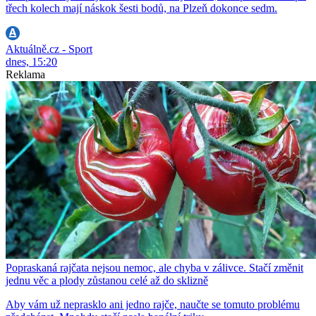
třech kolech mají náskok šesti bodů, na Plzeň dokonce sedm.
Aktuálně.cz - Sport
dnes, 15:20
Reklama
Popraskaná rajčata nejsou nemoc, ale chyba v zálivce. Stačí změnit
jednu věc a plody zůstanou celé až do sklizně
Aby vám už neprasklo ani jedno rajče, naučte se tomuto problému