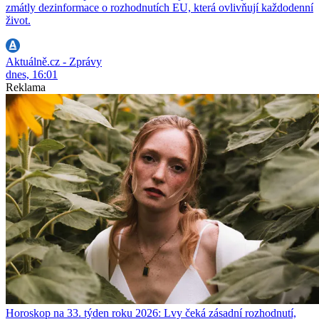
zmátly dezinformace o rozhodnutích EU, která ovlivňují každodenní
život.
Aktuálně.cz - Zprávy
dnes, 16:01
Reklama
Horoskop na 33. týden roku 2026: Lvy čeká zásadní rozhodnutí,