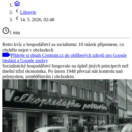
Lifestyle
14. 5. 2026, 02:48
1 min
Retro kvíz o hospodářství za socialismu: 10 otázek připomene, co
chybělo nejen v obchodech
Přidejte si obsah Centrum.cz do oblíbených zdrojů pro Google
hledání a Google zprávy
Socialistické hospodářství fungovalo na úplně jiných principech než
dnešní tržní ekonomika. Po únoru 1948 převzal stát kontrolu nad
průmyslem, zemědělstvím i obchodem.