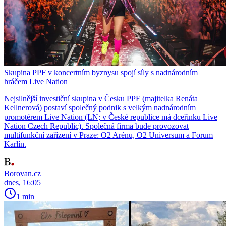
Skupina PPF v koncertním byznysu spojí síly s nadnárodním
hráčem Live Nation
Nejsilnější investiční skupina v Česku PPF (majitelka Renáta
Kellnerová) postaví společný podnik s velkým nadnárodním
promotérem Live Nation (LN; v České republice má dceřinku Live
Nation Czech Republic). Společná firma bude provozovat
multifunkční zařízení v Praze: O2 Arénu, O2 Universum a Forum
Karlín.
Borovan.cz
dnes, 16:05
1 min