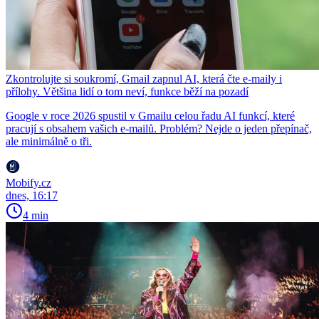
Zkontrolujte si soukromí, Gmail zapnul AI, která čte e-maily i
přílohy. Většina lidí o tom neví, funkce běží na pozadí
Google v roce 2026 spustil v Gmailu celou řadu AI funkcí, které
pracují s obsahem vašich e-mailů. Problém? Nejde o jeden přepínač,
ale minimálně o tři.
Mobify.cz
dnes, 16:17
4 min