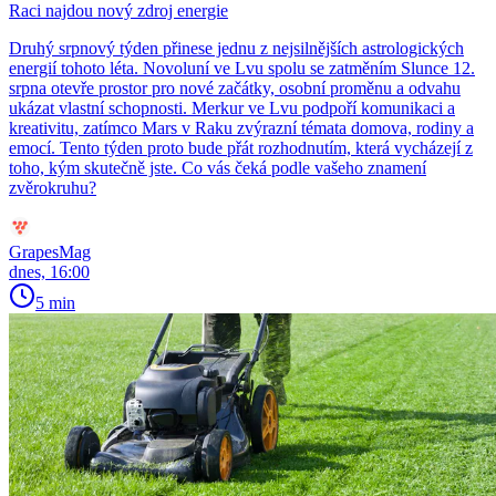
Raci najdou nový zdroj energie
Druhý srpnový týden přinese jednu z nejsilnějších astrologických
energií tohoto léta. Novoluní ve Lvu spolu se zatměním Slunce 12.
srpna otevře prostor pro nové začátky, osobní proměnu a odvahu
ukázat vlastní schopnosti. Merkur ve Lvu podpoří komunikaci a
kreativitu, zatímco Mars v Raku zvýrazní témata domova, rodiny a
emocí. Tento týden proto bude přát rozhodnutím, která vycházejí z
toho, kým skutečně jste. Co vás čeká podle vašeho znamení
zvěrokruhu?
GrapesMag
dnes, 16:00
5 min