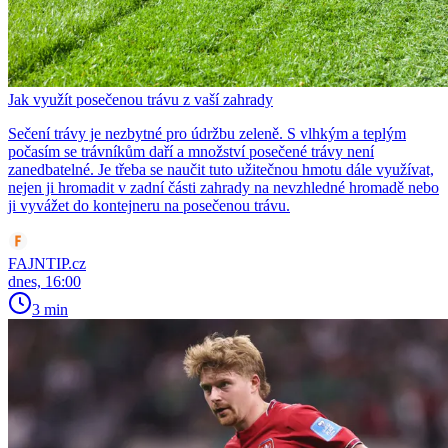
Jak využít posečenou trávu z vaší zahrady
Sečení trávy je nezbytné pro údržbu zeleně. S vlhkým a teplým
počasím se trávníkům daří a množství posečené trávy není
zanedbatelné. Je třeba se naučit tuto užitečnou hmotu dále využívat,
nejen ji hromadit v zadní části zahrady na nevzhledné hromadě nebo
ji vyvážet do kontejneru na posečenou trávu.
FAJNTIP.cz
dnes, 16:00
3 min