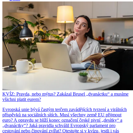
KVÍZ: Pravda, nebo mýtus? Zakázal Brusel „dvanáctku“ a musíme
všichni platit eurem?
Evropská unie bývá častým terčem zavádějících tvrzení a virálních
příspěvků na sociálních sítích. Musí všechny země EU přijmout
euro? A opravdu se blíží konec označení české pivní „desítky“ a
„dvanáctky“? Jaká pravidla schválil Evropský parlament pro
cestování nebo čipování zvířat? Otestujte si v kvízu, jestli i vás