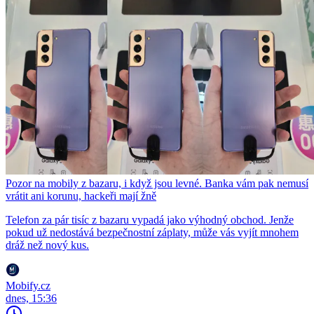
Pozor na mobily z bazaru, i když jsou levné. Banka vám pak nemusí
vrátit ani korunu, hackeři mají žně
Telefon za pár tisíc z bazaru vypadá jako výhodný obchod. Jenže
pokud už nedostává bezpečnostní záplaty, může vás vyjít mnohem
dráž než nový kus.
Mobify.cz
dnes, 15:36