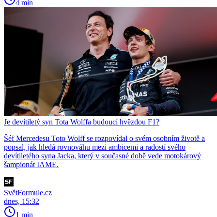
4 min
Je devítiletý syn Tota Wolffa budoucí hvězdou F1?
Šéf Mercedesu Toto Wolff se rozpovídal o svém osobním životě a
popsal, jak hledá rovnováhu mezi ambicemi a radostí svého
devítiletého syna Jacka, který v současné době vede motokárový
šampionát IAME.
SvětFormule.cz
dnes, 15:32
1 min