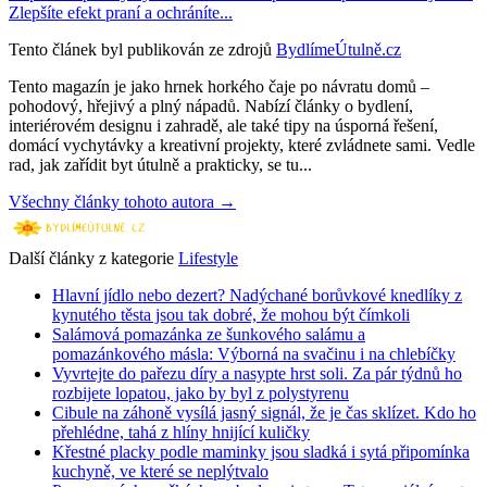
Zlepšíte efekt praní a ochráníte...
Tento článek byl publikován ze zdrojů
BydlímeÚtulně.cz
Tento magazín je jako hrnek horkého čaje po návratu domů –
pohodový, hřejivý a plný nápadů. Nabízí články o bydlení,
interiérovém designu i zahradě, ale také tipy na úsporná řešení,
domácí vychytávky a kreativní projekty, které zvládnete sami. Vedle
rad, jak zařídit byt útulně a prakticky, se tu...
Všechny články tohoto autora →
Další články z kategorie
Lifestyle
Hlavní jídlo nebo dezert? Nadýchané borůvkové knedlíky z
kynutého těsta jsou tak dobré, že mohou být čímkoli
Salámová pomazánka ze šunkového salámu a
pomazánkového másla: Výborná na svačinu i na chlebíčky
Vyvrtejte do pařezu díry a nasypte hrst soli. Za pár týdnů ho
rozbijete lopatou, jako by byl z polystyrenu
Cibule na záhoně vysílá jasný signál, že je čas sklízet. Kdo ho
přehlédne, tahá z hlíny hnijící kuličky
Křestné placky podle maminky jsou sladká i sytá připomínka
kuchyně, ve které se neplýtvalo