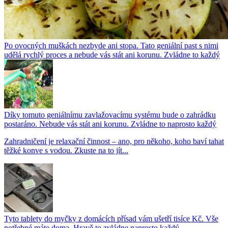
Po ovocných muškách nezbyde ani stopa. Tato geniální past s nimi
udělá rychlý proces a nebude vás stát ani korunu. Zvládne to každý
Díky tomuto geniálnímu zavlažovacímu systému bude o zahrádku
postaráno. Nebude vás stát ani korunu. Zvládne to naprosto každý
Zahradničení je relaxační činnost – ano, pro někoho, koho baví tahat
těžké konve s vodou. Zkuste na to jít...
Tyto tablety do myčky z domácích přísad vám ušetří tisíce Kč. Vše
potřebné máte doma. Hravě to zvládne naprosto každý