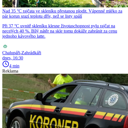
Nad 35 °C rajčata ve skleníku přestanou plodit. Vápenné mléko za
pár korun srazí teplotu dřív, než se listy spálí
Při 37 °C uvnitř skleníku klesne životaschopnost pylu rajčat na
necelých 40 %. Bílý nátěr na skle tomu dokáže zabránit za cenu
jednoho kávového latte.
Chalupáři-Zahrádkáři
dnes, 16:30
4 min
Reklama