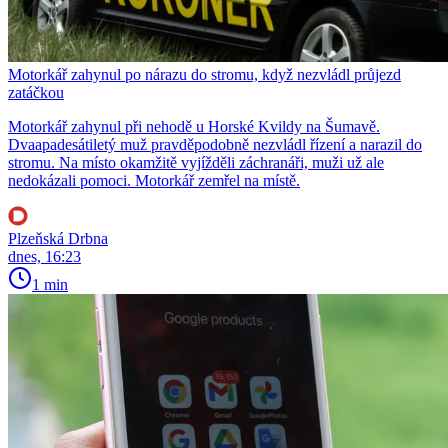
Motorkář zahynul po nárazu do stromu, když nezvládl průjezd
zatáčkou
Motorkář zahynul při nehodě u Horské Kvildy na Šumavě.
Dvaapadesátiletý muž pravděpodobně nezvládl řízení a narazil do
stromu. Na místo okamžitě vyjížděli záchranáři, muži už ale
nedokázali pomoci. Motorkář zemřel na místě.
Plzeňská Drbna
dnes, 16:23
1 min