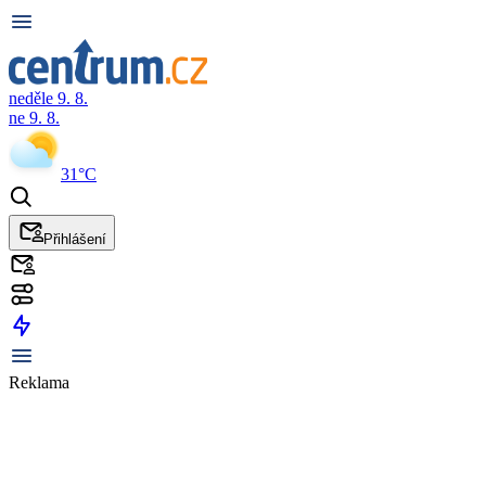
neděle 9. 8.
ne 9. 8.
31°C
Přihlášení
Reklama