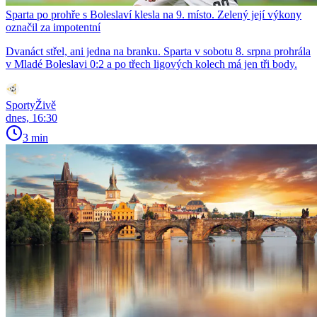
Sparta po prohře s Boleslaví klesla na 9. místo. Zelený její výkony
označil za impotentní
Dvanáct střel, ani jedna na branku. Sparta v sobotu 8. srpna prohrála
v Mladé Boleslavi 0:2 a po třech ligových kolech má jen tři body.
SportyŽivě
dnes, 16:30
3 min