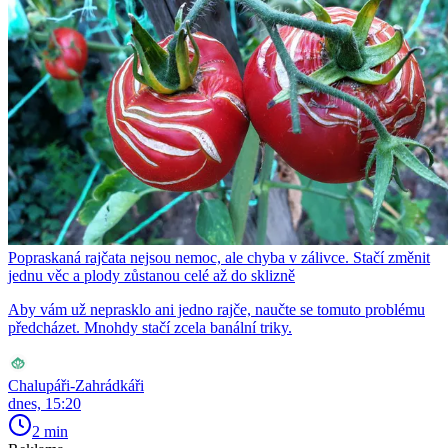
Popraskaná rajčata nejsou nemoc, ale chyba v zálivce. Stačí změnit
jednu věc a plody zůstanou celé až do sklizně
Aby vám už neprasklo ani jedno rajče, naučte se tomuto problému
předcházet. Mnohdy stačí zcela banální triky.
Chalupáři-Zahrádkáři
dnes, 15:20
2 min