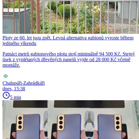
Ploty ze 60. let jsou zpět. Levná alternativa gabionů vyroste během
jediného víkendu
Patnáct metrů gabionového plotu stojí minimálně 94 500 Kč. Stejný
úsek z vyplétaných dřevěných panelů vyjde od 28 000 Kč včetně
montáže.
Chalupáři-Zahrádkáři
dnes, 15:38
5 min