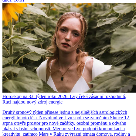
Horoskop na 33. týden roku 2026: Lvy čeká zásadní rozhodnutí,
Raci najdou nový zdroj energie
Druhý srpnový týden přinese jednu z nejsilnějších astrologických
energií tohoto léta. Novoluní ve Lvu spolu se zatměním Slunce 12.
srpna otevře prostor pro nové začátky, osobní proměnu a odvahu
ukázat vlastní schopnosti. Merkur ve Lvu podpoří komunikaci a
kreativitu, zatímco Mars v Raku zvýrazní témata domova, rodiny a