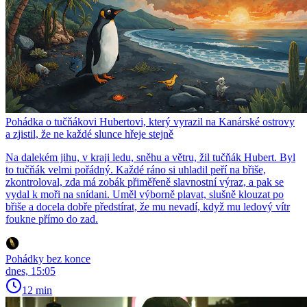
Pohádka o tučňákovi Hubertovi, který vyrazil na Kanárské ostrovy
a zjistil, že ne každé slunce hřeje stejně
Na dalekém jihu, v kraji ledu, sněhu a větru, žil tučňák Hubert. Byl
to tučňák velmi pořádný. Každé ráno si uhladil peří na břiše,
zkontroloval, zda má zobák přiměřeně slavnostní výraz, a pak se
vydal k moři na snídani. Uměl výborně plavat, slušně klouzat po
břiše a docela dobře předstírat, že mu nevadí, když mu ledový vítr
foukne přímo do zad.
Pohádky bez konce
dnes, 15:05
12 min