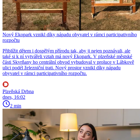
Nový Ekopark vznikl díky nápadu obyvatel v rámci participativního
rozpočtu
Přiblížit dětem i dospělým přírodu tak, aby ji nejen poznávali, ale
také si k ní vytvářeli vztah má nový Ekopark. V plzeňské městské
části Skvrňany ho centrální obvod vybudoval v proluce v Lábkově
ulici podél železniční trati. Nový prostor vznikl díky nápadu
obyvatel v rámci participativního rozpočtu.
Plzeňská Drbna
dnes, 16:02
2 min