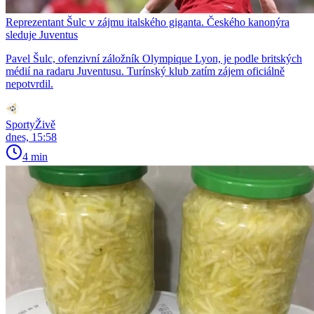
Reprezentant Šulc v zájmu italského giganta. Českého kanonýra
sleduje Juventus
Pavel Šulc, ofenzivní záložník Olympique Lyon, je podle britských
médií na radaru Juventusu. Turínský klub zatím zájem oficiálně
nepotvrdil.
SportyŽivě
dnes, 15:58
4 min