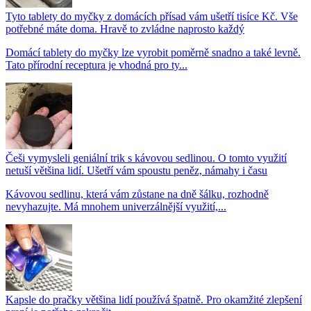
Tyto tablety do myčky z domácích přísad vám ušetří tisíce Kč. Vše
potřebné máte doma. Hravě to zvládne naprosto každý
Domácí tablety do myčky lze vyrobit poměrně snadno a také levně.
Tato přírodní receptura je vhodná pro ty...
Češi vymysleli geniální trik s kávovou sedlinou. O tomto využití
netuší většina lidí. Ušetří vám spoustu peněz, námahy i času
Kávovou sedlinu, která vám zůstane na dně šálku, rozhodně
nevyhazujte. Má mnohem univerzálnější využití,...
Kapsle do pračky většina lidí používá špatně. Pro okamžité zlepšení