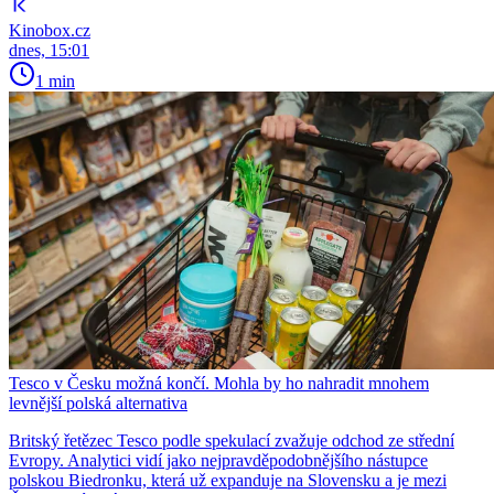
Kinobox.cz
dnes, 15:01
1 min
Tesco v Česku možná končí. Mohla by ho nahradit mnohem
levnější polská alternativa
Britský řetězec Tesco podle spekulací zvažuje odchod ze střední
Evropy. Analytici vidí jako nejpravděpodobnějšího nástupce
polskou Biedronku, která už expanduje na Slovensku a je mezi