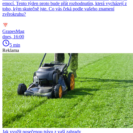
emocí. Tento týden proto bude přát rozhodnutím, která vycházejí z
toho, kým skutečně jste. Co vás čeká podle vašeho znamení
zvěrokruhu?
GrapesMag
dnes, 16:00
5 min
Reklama
Jak využít posečenou trávu z vaší zahrady