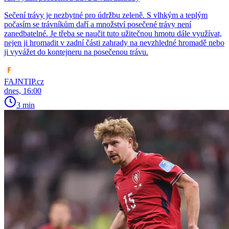
Sečení trávy je nezbytné pro údržbu zeleně. S vlhkým a teplým
počasím se trávníkům daří a množství posečené trávy není
zanedbatelné. Je třeba se naučit tuto užitečnou hmotu dále využívat,
nejen ji hromadit v zadní části zahrady na nevzhledné hromadě nebo
ji vyvážet do kontejneru na posečenou trávu.
FAJNTIP.cz
dnes, 16:00
3 min