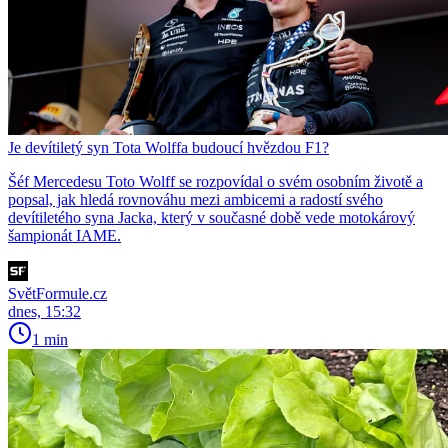
Je devítiletý syn Tota Wolffa budoucí hvězdou F1?
Šéf Mercedesu Toto Wolff se rozpovídal o svém osobním životě a
popsal, jak hledá rovnováhu mezi ambicemi a radostí svého
devítiletého syna Jacka, který v současné době vede motokárový
šampionát IAME.
SvětFormule.cz
dnes, 15:32
1 min