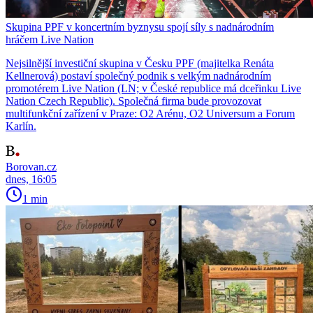
Skupina PPF v koncertním byznysu spojí síly s nadnárodním
hráčem Live Nation
Nejsilnější investiční skupina v Česku PPF (majitelka Renáta
Kellnerová) postaví společný podnik s velkým nadnárodním
promotérem Live Nation (LN; v České republice má dceřinku Live
Nation Czech Republic). Společná firma bude provozovat
multifunkční zařízení v Praze: O2 Arénu, O2 Universum a Forum
Karlín.
Borovan.cz
dnes, 16:05
1 min