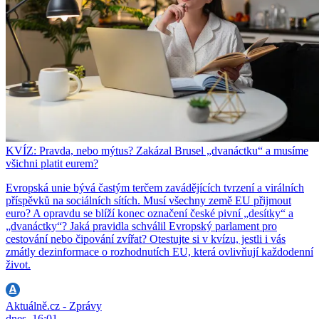
KVÍZ: Pravda, nebo mýtus? Zakázal Brusel „dvanáctku“ a musíme
všichni platit eurem?
Evropská unie bývá častým terčem zavádějících tvrzení a virálních
příspěvků na sociálních sítích. Musí všechny země EU přijmout
euro? A opravdu se blíží konec označení české pivní „desítky“ a
„dvanáctky“? Jaká pravidla schválil Evropský parlament pro
cestování nebo čipování zvířat? Otestujte si v kvízu, jestli i vás
zmátly dezinformace o rozhodnutích EU, která ovlivňují každodenní
život.
Aktuálně.cz - Zprávy
dnes, 16:01