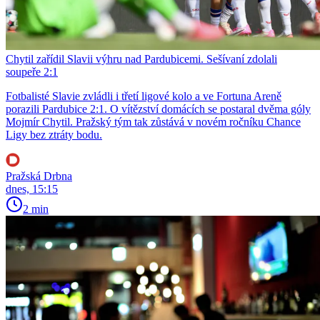
Chytil zařídil Slavii výhru nad Pardubicemi. Sešívaní zdolali
soupeře 2:1
Fotbalisté Slavie zvládli i třetí ligové kolo a ve Fortuna Areně
porazili Pardubice 2:1. O vítězství domácích se postaral dvěma góly
Mojmír Chytil. Pražský tým tak zůstává v novém ročníku Chance
Ligy bez ztráty bodu.
Pražská Drbna
dnes, 15:15
2 min