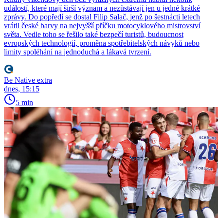
událostí, které mají širší význam a nezůstávají jen u jedné krátké
zprávy. Do popředí se dostal Filip Salač, jenž po šestnácti letech
vrátil české barvy na nejvyšší příčku motocyklového mistrovství
světa. Vedle toho se řešilo také bezpečí turistů, budoucnost
evropských technologií, proměna spotřebitelských návyků nebo
limity spoléhání na jednoduchá a lákavá tvrzení.
Be Native extra
dnes, 15:15
5 min