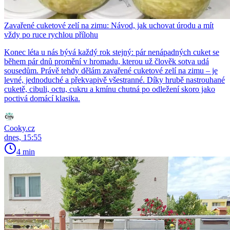
Zavařené cuketové zelí na zimu: Návod, jak uchovat úrodu a mít
vždy po ruce rychlou přílohu
Konec léta u nás bývá každý rok stejný: pár nenápadných cuket se
během pár dnů promění v hromadu, kterou už člověk sotva udá
sousedům. Právě tehdy dělám zavařené cuketové zelí na zimu – je
levné, jednoduché a překvapivě všestranné. Díky hrubě nastrouhané
cuketě, cibuli, octu, cukru a kmínu chutná po odležení skoro jako
poctivá domácí klasika.
Cooky.cz
dnes, 15:55
4 min