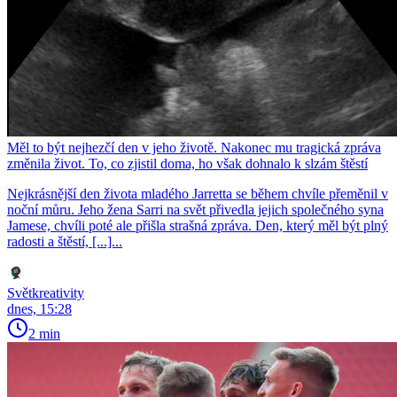
Měl to být nejhezčí den v jeho životě. Nakonec mu tragická zpráva
změnila život. To, co zjistil doma, ho však dohnalo k slzám štěstí
Nejkrásnější den života mladého Jarretta se během chvíle přeměnil v
noční můru. Jeho žena Sarri na svět přivedla jejich společného syna
Jamese, chvíli poté ale přišla strašná zpráva. Den, který měl být plný
radosti a štěstí, [...]...
Světkreativity
dnes, 15:28
2 min