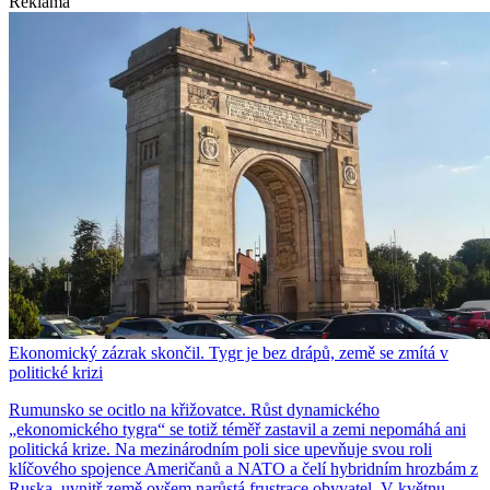
Reklama
Ekonomický zázrak skončil. Tygr je bez drápů, země se zmítá v
politické krizi
Rumunsko se ocitlo na křižovatce. Růst dynamického
„ekonomického tygra“ se totiž téměř zastavil a zemi nepomáhá ani
politická krize. Na mezinárodním poli sice upevňuje svou roli
klíčového spojence Američanů a NATO a čelí hybridním hrozbám z
Ruska, uvnitř země ovšem narůstá frustrace obyvatel. V květnu