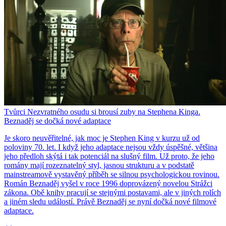
Tvůrci Nezvratného osudu si brousí zuby na Stephena Kinga.
Beznaděj se dočká nové adaptace
Je skoro neuvěřitelné, jak moc je Stephen King v kurzu už od
poloviny 70. let. I když jeho adaptace nejsou vždy úspěšné, většina
jeho předloh skýtá i tak potenciál na slušný film. Už proto, že jeho
romány mají rozeznatelný styl, jasnou strukturu a v podstatě
mainstreamově vystavěný příběh se silnou psychologickou rovinou.
Román Beznaděj vyšel v roce 1996 doprovázený novelou Strážci
zákona. Obě knihy pracují se stejnými postavami, ale v jiných rolích
a jiném sledu událostí. Právě Beznaděj se nyní dočká nové filmové
adaptace.