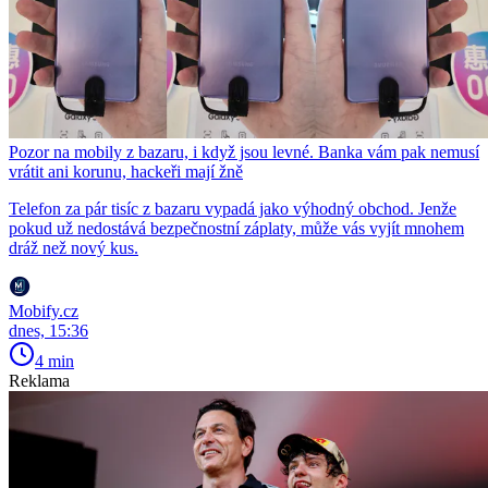
Pozor na mobily z bazaru, i když jsou levné. Banka vám pak nemusí
vrátit ani korunu, hackeři mají žně
Telefon za pár tisíc z bazaru vypadá jako výhodný obchod. Jenže
pokud už nedostává bezpečnostní záplaty, může vás vyjít mnohem
dráž než nový kus.
Mobify.cz
dnes, 15:36
4 min
Reklama