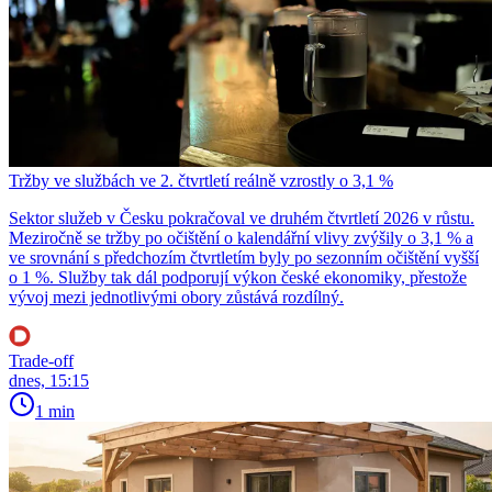
Tržby ve službách ve 2. čtvrtletí reálně vzrostly o 3,1 %
Sektor služeb v Česku pokračoval ve druhém čtvrtletí 2026 v růstu.
Meziročně se tržby po očištění o kalendářní vlivy zvýšily o 3,1 % a
ve srovnání s předchozím čtvrtletím byly po sezonním očištění vyšší
o 1 %. Služby tak dál podporují výkon české ekonomiky, přestože
vývoj mezi jednotlivými obory zůstává rozdílný.
Trade-off
dnes, 15:15
1 min