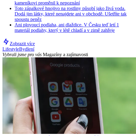
kameníkovi proměnil k nepoznání
Toto zápalkové hnojivo na rostliny působí jako živá voda.
Dodá jim látky, které nenajdete ani v obchodě. Ušetříte tak
spoustu peněz
Ani plovoucí podlaha, ani dlaždice. V Česku teď letí 1
materiál podlahy, který v létě chladí a v zimě zahřeje
Zobrazit více
Lifestyle
Bydlení
Vybrali jsme pro vás
Magazíny a zajímavosti