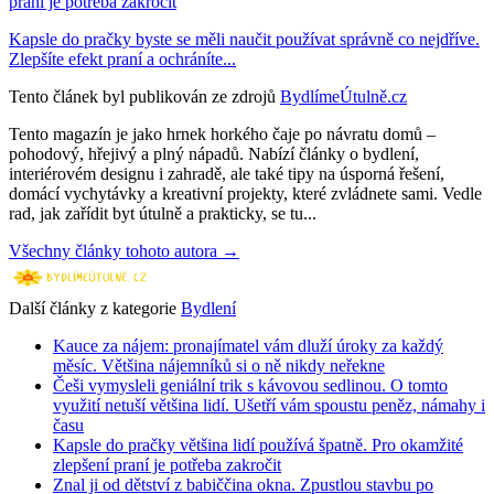
praní je potřeba zakročit
Kapsle do pračky byste se měli naučit používat správně co nejdříve.
Zlepšíte efekt praní a ochráníte...
Tento článek byl publikován ze zdrojů
BydlímeÚtulně.cz
Tento magazín je jako hrnek horkého čaje po návratu domů –
pohodový, hřejivý a plný nápadů. Nabízí články o bydlení,
interiérovém designu i zahradě, ale také tipy na úsporná řešení,
domácí vychytávky a kreativní projekty, které zvládnete sami. Vedle
rad, jak zařídit byt útulně a prakticky, se tu...
Všechny články tohoto autora →
Další články z kategorie
Bydlení
Kauce za nájem: pronajímatel vám dluží úroky za každý
měsíc. Většina nájemníků si o ně nikdy neřekne
Češi vymysleli geniální trik s kávovou sedlinou. O tomto
využití netuší většina lidí. Ušetří vám spoustu peněz, námahy i
času
Kapsle do pračky většina lidí používá špatně. Pro okamžité
zlepšení praní je potřeba zakročit
Znal ji od dětství z babiččina okna. Zpustlou stavbu po