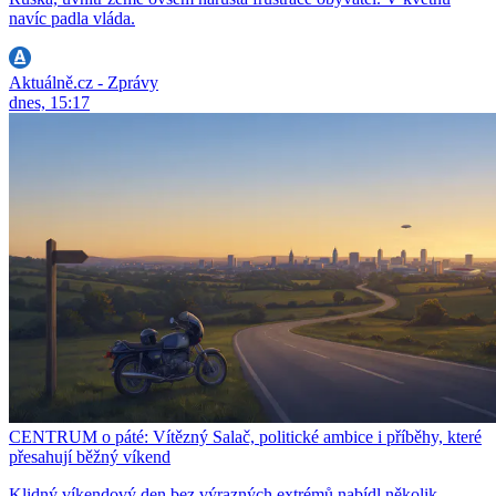
navíc padla vláda.
Aktuálně.cz - Zprávy
dnes, 15:17
CENTRUM o páté: Vítězný Salač, politické ambice i příběhy, které
přesahují běžný víkend
Klidný víkendový den bez výrazných extrémů nabídl několik