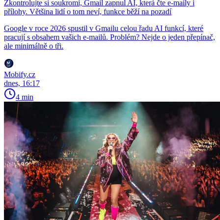
Zkontrolujte si soukromí, Gmail zapnul AI, která čte e-maily i
přílohy. Většina lidí o tom neví, funkce běží na pozadí
Google v roce 2026 spustil v Gmailu celou řadu AI funkcí, které
pracují s obsahem vašich e-mailů. Problém? Nejde o jeden přepínač,
ale minimálně o tři.
Mobify.cz
dnes, 16:17
4 min