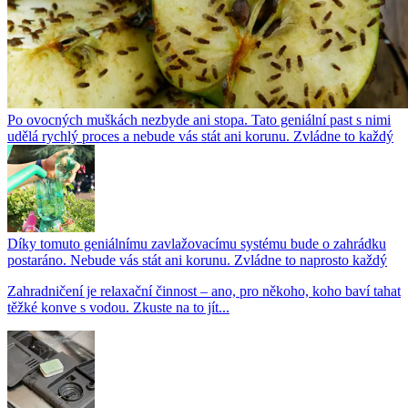
Po ovocných muškách nezbyde ani stopa. Tato geniální past s nimi
udělá rychlý proces a nebude vás stát ani korunu. Zvládne to každý
Díky tomuto geniálnímu zavlažovacímu systému bude o zahrádku
postaráno. Nebude vás stát ani korunu. Zvládne to naprosto každý
Zahradničení je relaxační činnost – ano, pro někoho, koho baví tahat
těžké konve s vodou. Zkuste na to jít...