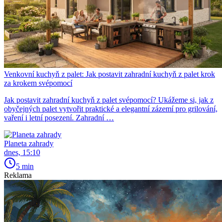
Venkovní kuchyň z palet: Jak postavit zahradní kuchyň z palet krok
za krokem svépomocí
Jak postavit zahradní kuchyň z palet svépomocí? Ukážeme si, jak z
obyčejných palet vytvořit praktické a elegantní zázemí pro grilování,
vaření i letní posezení. Zahradní …
Planeta zahrady
dnes, 15:10
5 min
Reklama