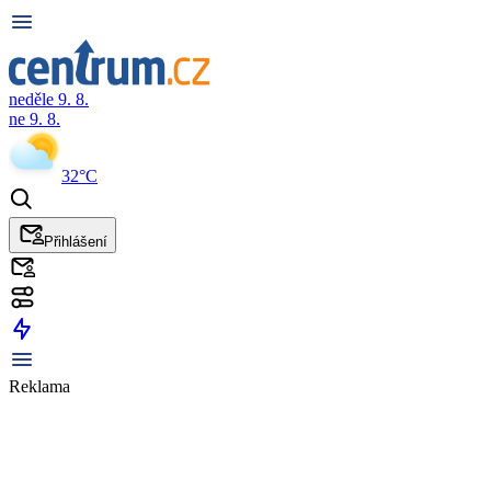
neděle 9. 8.
ne 9. 8.
32°C
Přihlášení
Reklama