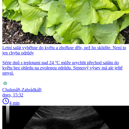
Letní salát vyběhne do květu a zhořkne dřív, než ho sklidíte. Není to
jen chyba odrůdy
Série dnů s teplotami nad 24 °C může urychlit přechod salátu do
květu bez ohledu na zvolenou odrůdu. Srpnový výsev má ale ještě
smysl.
Chalupáři-Zahrádkáři
dnes, 15:32
4 min