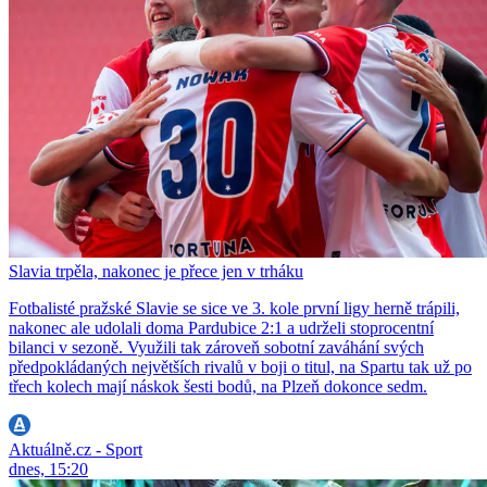
Slavia trpěla, nakonec je přece jen v trháku
Fotbalisté pražské Slavie se sice ve 3. kole první ligy herně trápili,
nakonec ale udolali doma Pardubice 2:1 a udrželi stoprocentní
bilanci v sezoně. Využili tak zároveň sobotní zaváhání svých
předpokládaných největších rivalů v boji o titul, na Spartu tak už po
třech kolech mají náskok šesti bodů, na Plzeň dokonce sedm.
Aktuálně.cz - Sport
dnes, 15:20