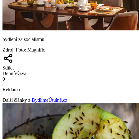
bydlení za socialismu
Zdroj
:
Foto: Magnific
Sdílet
Denní
výzva
0
Reklama
Další články z
BydlímeÚtulně.cz