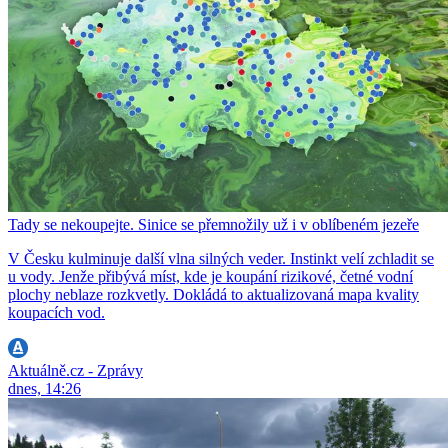
Tady se nekoupejte. Sinice se přemnožily už i v oblíbeném jezeře
V Česku kulminuje další vlna silných veder. Instinkt velí zchladit se
u vody. Jenže přibývá míst, kde je koupání rizikové, četné vodní
plochy neblaze rozkvetly. Dokládá to aktualizovaná mapa kvality
koupacích vod.
Aktuálně.cz - Zprávy
dnes, 14:26