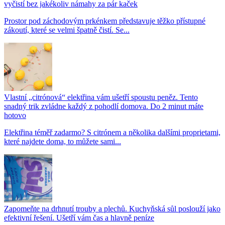
vyčistí bez jakékoliv námahy za pár kaček
Prostor pod záchodovým prkénkem představuje těžko přístupné
zákoutí, které se velmi špatně čistí. Se...
Vlastní „citrónová“ elektřina vám ušetří spoustu peněz. Tento
snadný trik zvládne každý z pohodlí domova. Do 2 minut máte
hotovo
Elektřina téměř zadarmo? S citrónem a několika dalšími proprietami,
které najdete doma, to můžete sami...
Zapomeňte na drhnutí trouby a plechů. Kuchyňská sůl poslouží jako
efektivní řešení. Ušetří vám čas a hlavně peníze