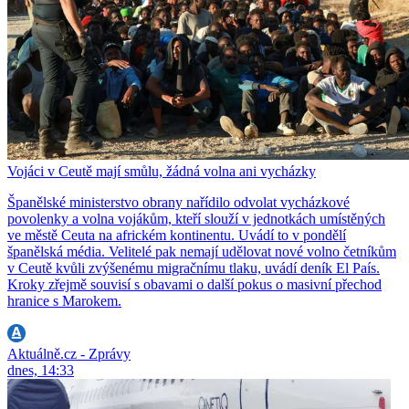
Vojáci v Ceutě mají smůlu, žádná volna ani vycházky
Španělské ministerstvo obrany nařídilo odvolat vycházkové
povolenky a volna vojákům, kteří slouží v jednotkách umístěných
ve městě Ceuta na africkém kontinentu. Uvádí to v pondělí
španělská média. Velitelé pak nemají udělovat nové volno četníkům
v Ceutě kvůli zvýšenému migračnímu tlaku, uvádí deník El País.
Kroky zřejmě souvisí s obavami o další pokus o masivní přechod
hranice s Marokem.
Aktuálně.cz - Zprávy
dnes, 14:33