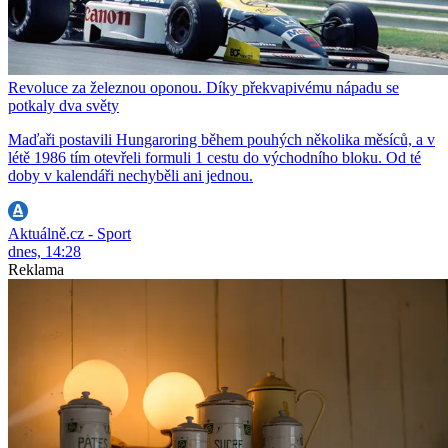
Revoluce za železnou oponou. Díky překvapivému nápadu se
potkaly dva světy
Maďaři postavili Hungaroring během pouhých několika měsíců, a v
létě 1986 tím otevřeli formuli 1 cestu do východního bloku. Od té
doby v kalendáři nechyběli ani jednou.
Aktuálně.cz - Sport
dnes, 14:28
Reklama