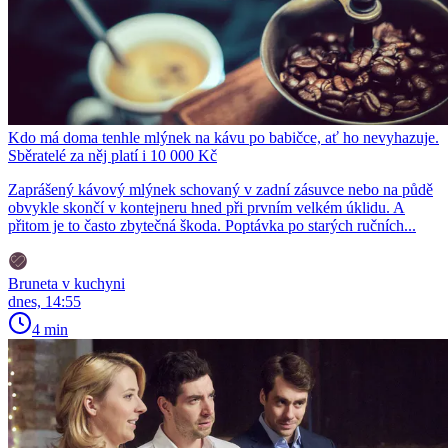
Kdo má doma tenhle mlýnek na kávu po babičce, ať ho nevyhazuje.
Sběratelé za něj platí i 10 000 Kč
Zaprášený kávový mlýnek schovaný v zadní zásuvce nebo na půdě
obvykle skončí v kontejneru hned při prvním velkém úklidu. A
přitom je to často zbytečná škoda. Poptávka po starých ručních...
Bruneta v kuchyni
dnes, 14:55
4 min