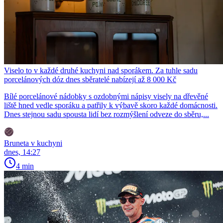
Viselo to v každé druhé kuchyni nad sporákem. Za tuhle sadu
porcelánových dóz dnes sběratelé nabízejí až 8 000 Kč
Bílé porcelánové nádobky s ozdobnými nápisy visely na dřevěné
liště hned vedle sporáku a patřily k výbavě skoro každé domácnosti.
Dnes stejnou sadu spousta lidí bez rozmýšlení odveze do sběru,...
Bruneta v kuchyni
dnes, 14:27
4 min