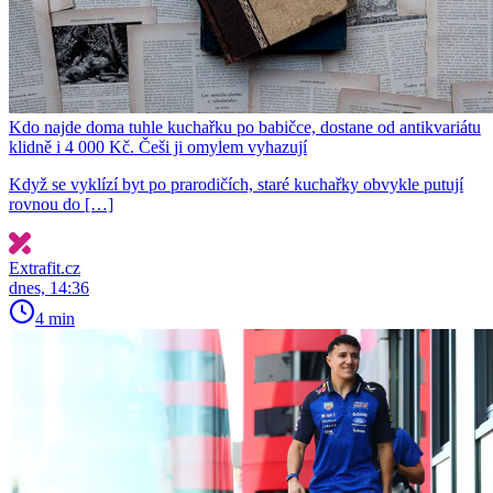
Kdo najde doma tuhle kuchařku po babičce, dostane od antikvariátu
klidně i 4 000 Kč. Češi ji omylem vyhazují
Když se vyklízí byt po prarodičích, staré kuchařky obvykle putují
rovnou do […]
Extrafit.cz
dnes, 14:36
4 min