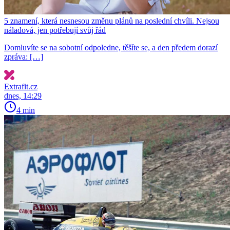
5 znamení, která nesnesou změnu plánů na poslední chvíli. Nejsou
náladová, jen potřebují svůj řád
Domluvíte se na sobotní odpoledne, těšíte se, a den předem dorazí
zpráva: […]
Extrafit.cz
dnes, 14:29
4 min