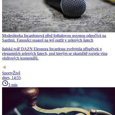
Moderátorka Incardonová před fotbalovou sezonou odpočívá na
Sardinii. Fanoušci reagují na její outfit v zelených šatech
Italská tvář DAZN Eleonora Incardona zveřejnila příspěvek v
elegantních zelených šatech, pod kterým se okamžitě rozjela vlna
obdivných komentářů.
SportyŽivě
dnes, 14:55
3 min