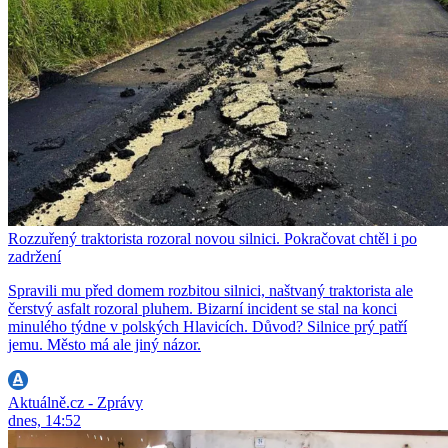
Rozzuřený traktorista rozoral novou silnici. Pokračovat chtěl i po
zadržení
Spravili mu před domem rozbitou silnici, naštvaný traktorista ale
čerstvý asfalt rozoral pluhem. Bizarní incident se stal na konci
minulého týdne v polských Hlavicích. Důvod? Silnice prý patří
jemu. Město má ale jiný názor.
Aktuálně.cz - Zprávy
dnes, 14:52