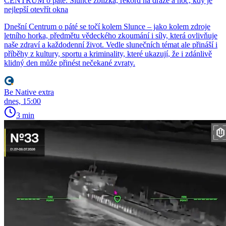
CENTRUM o páté: Slunce zblízka, rekord na dráze a noc, kdy je
nejlepší otevřít okna
Dnešní Centrum o páté se točí kolem Slunce – jako kolem zdroje
letního horka, předmětu vědeckého zkoumání i síly, která ovlivňuje
naše zdraví a každodenní život. Vedle slunečních témat ale přináší i
příběhy z kultury, sportu a kriminality, které ukazují, že i zdánlivě
klidný den může přinést nečekané zvraty.
Be Native extra
dnes, 15:00
3 min