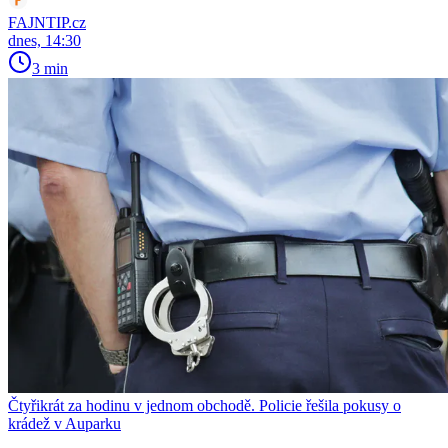
FAJNTIP.cz
dnes, 14:30
3 min
Čtyřikrát za hodinu v jednom obchodě. Policie řešila pokusy o
krádež v Auparku