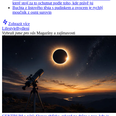
které stojí za to ochutnat podle toho, kde právě jsi
Buchta z listového těsta s pudinkem a ovocem je rychlý
moučník z osmi surovin
Zobrazit více
Lifestyle
Bydlení
Vybrali jsme pro vás
Magazíny a zajímavosti