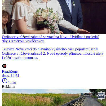
Ordinace v růžové zahradě se vrací na Novu. Uvidíme i poslední
díly s Aničkou Slováčkovou
Televize Nova vrací do hlavního vysílacího času populární seriál
Ordinace v růžové zahradě 2. Nové epizody přinesou milostné aféry
i vážná osobní traumata.
ReadZone
dnes, 14:54
4 min
Reklama