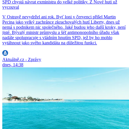
SPD chystá návrat exministra do velké politiky. Z Nové huti už
vycouval
V Ostravě nevydržel ani rok. Byť loni v červenci přišel Martin
Pecina jako velký zachránce zkrachovalých hutí Liberty, dnes už
nemá s podnikem nic společného. Jaké budou jeho další kroky, není
jisté. Bývalý ministr průmyslu a šéf antimonopolního úřadu však
nadále spolupracuje s vládním hnutím SPD, jež by ho mohlo
vytáhnout jako svého kandidáta na důležitou funkci.
Aktuálně.cz - Zprávy
dnes, 14:38