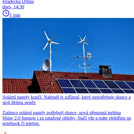
Hradecká Drbna
dnes, 14:30
1 min
Solární panely končí. Nahradí je zařízení, které nepotřebuje slunce a
stojí třetinu peněz
Zatímco solární panely potřebují slunce, nová přenosná turbína
Shine 2.0 funguje i za zatažené oblohy. Stačí vítr a máte elektřinu na
notebook či telefon.