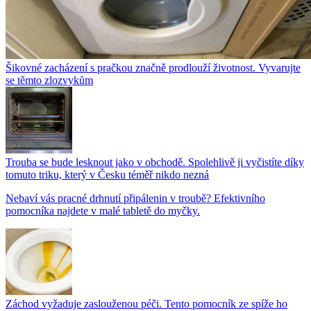
Šikovné zacházení s pračkou značně prodlouží životnost. Vyvarujte
se těmto zlozvykům
Trouba se bude lesknout jako v obchodě. Spolehlivě ji vyčistíte díky
tomuto triku, který v Česku téměř nikdo nezná
Nebaví vás pracné drhnutí připálenin v troubě? Efektivního
pomocníka najdete v malé tabletě do myčky.
Záchod vyžaduje zaslouženou péči. Tento pomocník ze spíže ho