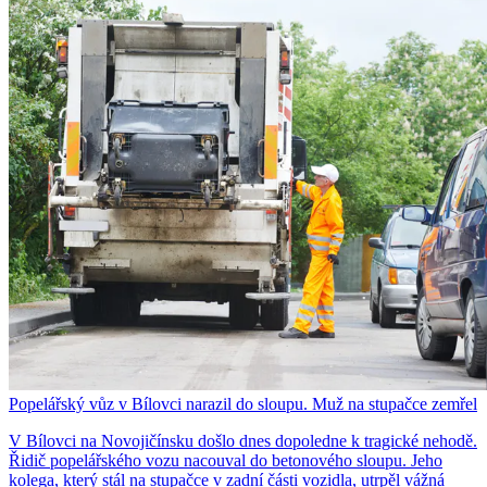
Popelářský vůz v Bílovci narazil do sloupu. Muž na stupačce zemřel
V Bílovci na Novojičínsku došlo dnes dopoledne k tragické nehodě.
Řidič popelářského vozu nacouval do betonového sloupu. Jeho
kolega, který stál na stupačce v zadní části vozidla, utrpěl vážná