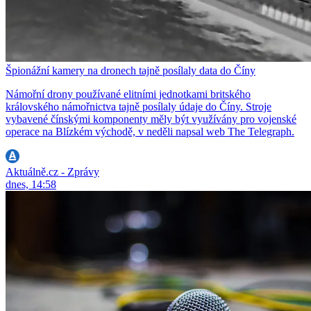
Špionážní kamery na dronech tajně posílaly data do Číny
Námořní drony používané elitními jednotkami britského
královského námořnictva tajně posílaly údaje do Číny. Stroje
vybavené čínskými komponenty měly být využívány pro vojenské
operace na Blízkém východě, v neděli napsal web The Telegraph.
Aktuálně.cz - Zprávy
dnes, 14:58