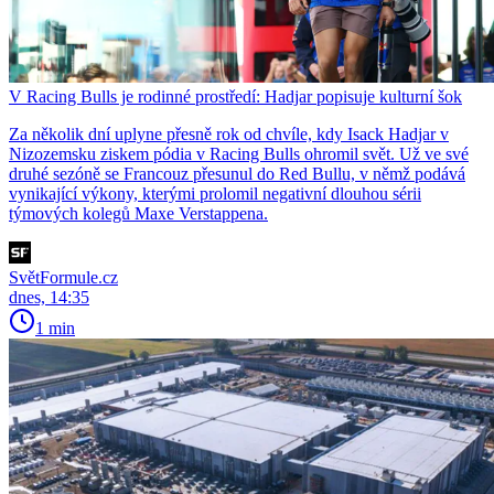
V Racing Bulls je rodinné prostředí: Hadjar popisuje kulturní šok
Za několik dní uplyne přesně rok od chvíle, kdy Isack Hadjar v
Nizozemsku ziskem pódia v Racing Bulls ohromil svět. Už ve své
druhé sezóně se Francouz přesunul do Red Bullu, v němž podává
vynikající výkony, kterými prolomil negativní dlouhou sérii
týmových kolegů Maxe Verstappena.
SvětFormule.cz
dnes, 14:35
1 min