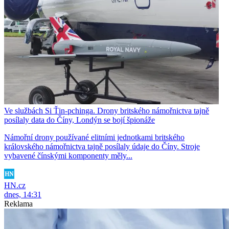
Ve službách Si Ťin-pchinga. Drony britského námořnictva tajně
posílaly data do Číny, Londýn se bojí špionáže
Námořní drony používané elitními jednotkami britského
královského námořnictva tajně posílaly údaje do Číny. Stroje
vybavené čínskými komponenty měly...
HN.cz
dnes, 14:31
Reklama