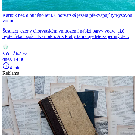
Karibik bez dlouhého letu. Chorvatská jezera překvapují tyrkysovou
vodou
Šestnáct jezer v chorvatském vnitrozemí nabízí barvy vody, jaké
byste čekali spíš u Karibiku. A z Prahy tam dojedete za jediný den.
VědaŽivě.cz
dnes, 14:36
4 min
Reklama