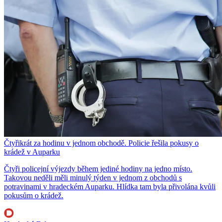
Čtyřikrát za hodinu v jednom obchodě. Policie řešila pokusy o
krádež v Auparku
Čtyři policejní výjezdy během jediné hodiny na jedno místo.
Takovou neděli měli minulý týden v jednom z obchodů s
potravinami v hradeckém Auparku. Hlídka tam byla přivolána kvůli
pokusům o krádež.