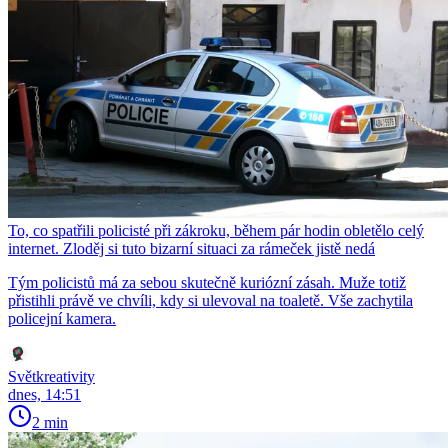
To, co spatřili policisté při zákroku, během pár hodin obletělo celý
internet. Zloděj si tuto bizarní situaci za rámeček jistě nedá
Tým policistů má za sebou skutečně kuriózní zásah. Muže totiž
přistihli právě ve chvíli, kdy si ulevoval na toaletě. Vše zachytila
policejní kamera.
Světkreativity
dnes, 14:51
2 min