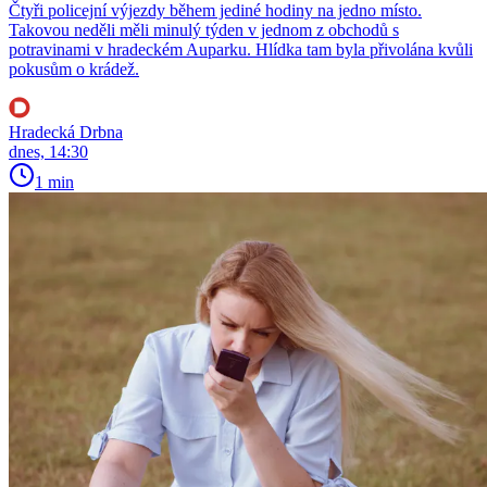
Čtyři policejní výjezdy během jediné hodiny na jedno místo.
Takovou neděli měli minulý týden v jednom z obchodů s
potravinami v hradeckém Auparku. Hlídka tam byla přivolána kvůli
pokusům o krádež.
Hradecká Drbna
dnes, 14:30
1 min