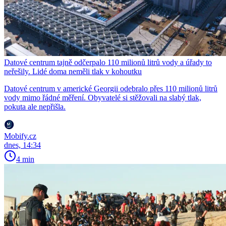
Datové centrum tajně odčerpalo 110 milionů litrů vody a úřady to
neřešily. Lidé doma neměli tlak v kohoutku
Datové centrum v americké Georgii odebralo přes 110 milionů litrů
vody mimo řádné měření. Obyvatelé si stěžovali na slabý tlak,
pokuta ale nepřišla.
Mobify.cz
dnes, 14:34
4 min