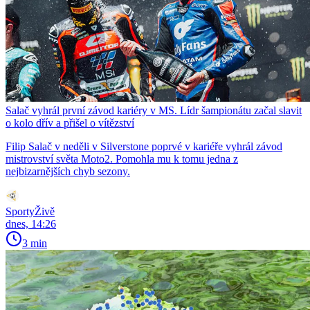
Salač vyhrál první závod kariéry v MS. Lídr šampionátu začal slavit
o kolo dřív a přišel o vítězství
Filip Salač v neděli v Silverstone poprvé v kariéře vyhrál závod
mistrovství světa Moto2. Pomohla mu k tomu jedna z
nejbizarnějších chyb sezony.
SportyŽivě
dnes, 14:26
3 min