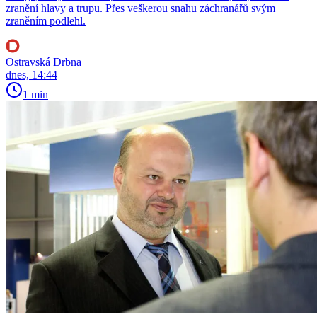
zranění hlavy a trupu. Přes veškerou snahu záchranářů svým
zraněním podlehl.
Ostravská Drbna
dnes, 14:44
1 min