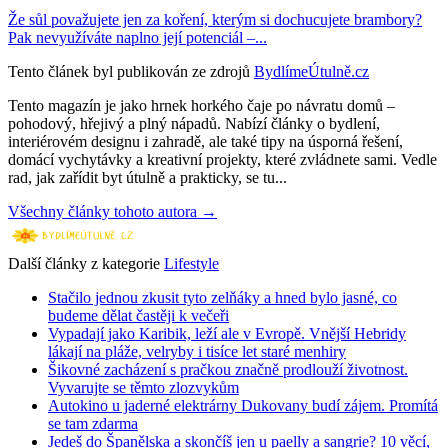
Že sůl považujete jen za koření, kterým si dochucujete brambory?
Pak nevyužíváte naplno její potenciál –...
Tento článek byl publikován ze zdrojů
BydlímeÚtulně.cz
Tento magazín je jako hrnek horkého čaje po návratu domů –
pohodový, hřejivý a plný nápadů. Nabízí články o bydlení,
interiérovém designu i zahradě, ale také tipy na úsporná řešení,
domácí vychytávky a kreativní projekty, které zvládnete sami. Vedle
rad, jak zařídit byt útulně a prakticky, se tu...
Všechny články tohoto autora →
Další články z kategorie
Lifestyle
Stačilo jednou zkusit tyto zelňáky a hned bylo jasné, co
budeme dělat častěji k večeři
Vypadají jako Karibik, leží ale v Evropě. Vnější Hebridy
lákají na pláže, velryby i tisíce let staré menhiry
Šikovné zacházení s pračkou značně prodlouží životnost.
Vyvarujte se těmto zlozvykům
Autokino u jaderné elektrárny Dukovany budí zájem. Promítá
se tam zdarma
Jedeš do Španělska a skončíš jen u paelly a sangrie? 10 věcí,