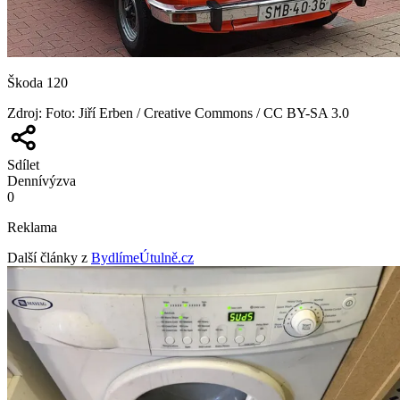
Škoda 120
Zdroj
:
Foto: Jiří Erben / Creative Commons / CC BY-SA 3.0
Sdílet
Denní
výzva
0
Reklama
Další články z
BydlímeÚtulně.cz