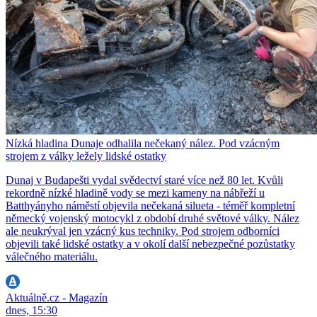
Nízká hladina Dunaje odhalila nečekaný nález. Pod vzácným
strojem z války ležely lidské ostatky
Dunaj v Budapešti vydal svědectví staré více než 80 let. Kvůli
rekordně nízké hladině vody se mezi kameny na nábřeží u
Batthyányho náměstí objevila nečekaná silueta - téměř kompletní
německý vojenský motocykl z období druhé světové války. Nález
ale neukrýval jen vzácný kus techniky. Pod strojem odborníci
objevili také lidské ostatky a v okolí další nebezpečné pozůstatky
válečného materiálu.
Aktuálně.cz - Magazín
dnes, 15:30