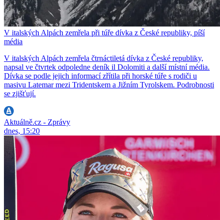
V italských Alpách zemřela při túře dívka z České republiky, píší
média
V italských Alpách zemřela čtrnáctiletá dívka z České republiky,
napsal ve čtvrtek odpoledne deník il Dolomiti a další místní média.
Dívka se podle jejich informací zřítila při horské túře s rodiči u
masivu Latemar mezi Tridentskem a Jižním Tyrolskem. Podrobnosti
se zjišťují.
Aktuálně.cz - Zprávy
dnes, 15:20