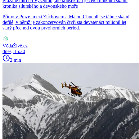
Pražané míří na Vyšehrad, ale kousek dál je čeká unikátní skalní
kronika silurského a devonského moře
Přímo v Praze, mezi Zlíchovem a Malou Chuchlí, se táhne skalní
defilé, v němž je zakonzervován čtyři sta devatenáct milionů let
starý přechod dvou prvohorních period.
VědaŽivě.cz
dnes, 15:20
2 min