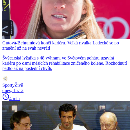
Gutová-Behramiová končí kariéru. Velká rivalka Ledecké se po
zranění už na svah nevrátí
Švýcarská lyžařka s 48 výhrami ve Světovém poháru uzavírá
kariéru po osmi měsících rehabilitace zničeného kolene. Rozhodnutí
padlo až na poslední chvíli.
SportyŽivě
dnes, 15:12
4 min