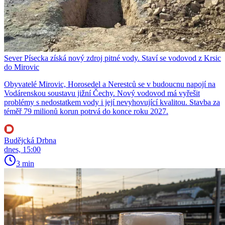
Sever Písecka získá nový zdroj pitné vody. Staví se vodovod z Krsic
do Mirovic
Obyvatelé Mirovic, Horosedel a Nerestců se v budoucnu napojí na
Vodárenskou soustavu jižní Čechy. Nový vodovod má vyřešit
problémy s nedostatkem vody i její nevyhovující kvalitou. Stavba za
téměř 79 milionů korun potrvá do konce roku 2027.
Budějcká Drbna
dnes, 15:00
3 min