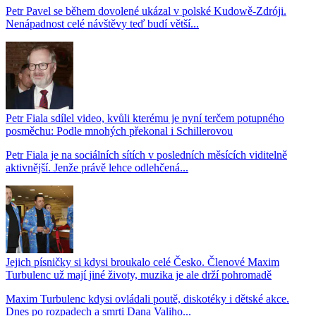
Petr Pavel se během dovolené ukázal v polské Kudowě-Zdróji.
Nenápadnost celé návštěvy teď budí větší...
Petr Fiala sdílel video, kvůli kterému je nyní terčem potupného
posměchu: Podle mnohých překonal i Schillerovou
Petr Fiala je na sociálních sítích v posledních měsících viditelně
aktivnější. Jenže právě lehce odlehčená...
Jejich písničky si kdysi broukalo celé Česko. Členové Maxim
Turbulenc už mají jiné životy, muzika je ale drží pohromadě
Maxim Turbulenc kdysi ovládali poutě, diskotéky i dětské akce.
Dnes po rozpadech a smrti Dana Valiho...