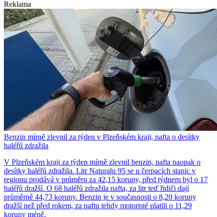
Reklama
Benzin mírně zlevnil za týden v Plzeňském kraji, nafta o desítky
haléřů zdražila
V Plzeňském kraji za týden mírně zlevnil benzin, nafta naopak o
desítky haléřů zdražila. Litr Naturalu 95 se u čerpacích stanic v
regionu prodává v průměru za 42,15 koruny, před týdnem byl o 17
haléřů dražší. O 68 haléřů zdražila nafta, za litr teď řidiči dají
průměrně 44,73 koruny. Benzin je v současnosti o 8,20 koruny
dražší než před rokem, za naftu tehdy motoristé platili o 11,29
koruny méně.