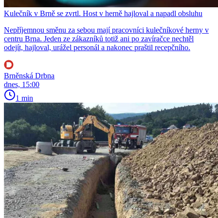
Kulečník v Brně se zvrtl. Host v herně hajloval a napadl obsluhu
Nepříjemnou směnu za sebou mají pracovníci kulečníkové herny v
centru Brna. Jeden ze zákazníků totiž ani po zavíračce nechtěl
odejít, hajloval, urážel personál a nakonec praštil recepčního.
Brněnská Drbna
dnes, 15:00
1 min