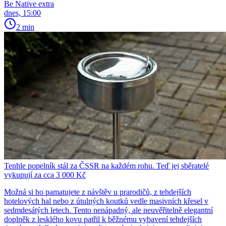
Be Native extra
dnes, 15:00
2 min
Tenhle popelník stál za ČSSR na každém rohu. Teď jej sběratelé
vykupují za cca 3 000 Kč
Možná si ho pamatujete z návštěv u prarodičů, z tehdejších
hotelových hal nebo z útulných koutků vedle masivních křesel v
sedmdesátých letech. Tento nenápadný, ale neuvěřitelně elegantní
doplněk z lesklého kovu patřil k běžnému vybavení tehdejších