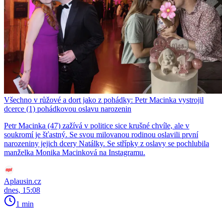
Všechno v růžové a dort jako z pohádky: Petr Macinka vystrojil
dcerce (1) pohádkovou oslavu narozenin
Petr Macinka (47) zažívá v politice sice krušné chvíle, ale v
soukromí je šťastný. Se svou milovanou rodinou oslavili první
narozeniny jejich dcery Natálky. Se střípky z oslavy se pochlubila
manželka Monika Macinková na Instagramu.
Aplausin.cz
dnes, 15:08
1 min