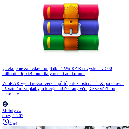
„Děkujeme za nedávnou platbu.“ WinRAR si vystřelil z 500
milionů lidí, kteří mu nikdy nedali ani korunu
WinRAR vydal novou verzi a při té příležitosti na síti X poděkoval
uživatelům za platby, o kterých obě strany vědí, že se většinou
nekonaly.
Mobify.cz
dnes, 15:07
4 min