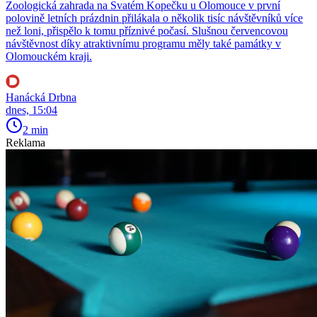
Zoologická zahrada na Svatém Kopečku u Olomouce v první
polovině letních prázdnin přilákala o několik tisíc návštěvníků více
než loni, přispělo k tomu příznivé počasí. Slušnou červencovou
návštěvnost díky atraktivnímu programu měly také památky v
Olomouckém kraji.
Hanácká Drbna
dnes, 15:04
2 min
Reklama