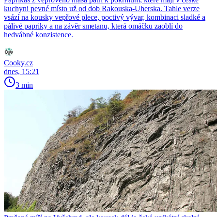
kuchyni pevné místo už od dob Rakouska-Uherska. Tahle verze
vsází na kousky vepřové plece, poctivý vývar, kombinaci sladké a
pálivé papriky a na závěr smetanu, která omáčku zaoblí do
hedvábné konzistence.
Cooky.cz
dnes, 15:21
3 min