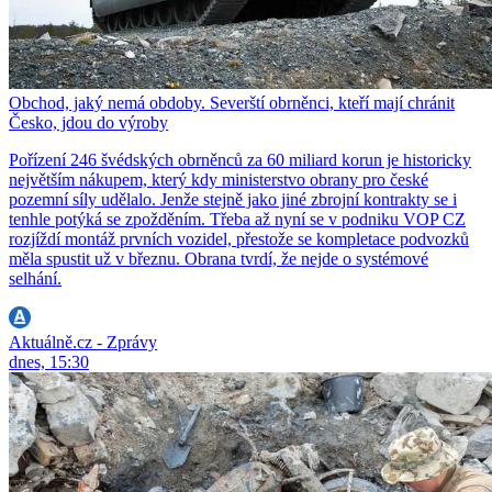
Obchod, jaký nemá obdoby. Severští obrněnci, kteří mají chránit
Česko, jdou do výroby
Pořízení 246 švédských obrněnců za 60 miliard korun je historicky
největším nákupem, který kdy ministerstvo obrany pro české
pozemní síly udělalo. Jenže stejně jako jiné zbrojní kontrakty se i
tenhle potýká se zpožděním. Třeba až nyní se v podniku VOP CZ
rozjíždí montáž prvních vozidel, přestože se kompletace podvozků
měla spustit už v březnu. Obrana tvrdí, že nejde o systémové
selhání.
Aktuálně.cz - Zprávy
dnes, 15:30