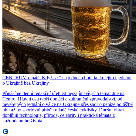
CENTRUM o páté: Když se " na jedno" chodí ke kolejím i jednání
o Ukrajině bez Ukrajiny
Přinášíme denní redakční přehled nejzajímavějších témat dne na
Centru. Hlavní osu tvoří domácí a zahraniční zpravodajství, od
neveřejných jednání o válce na Ukrajině přes spor o peníze po těžbě
uhlí až po sportovní příběh mladé české cyklistky. Dnešní obraz
doplňují technologie, příroda, celebrity i praktická témata z
každodenního života.