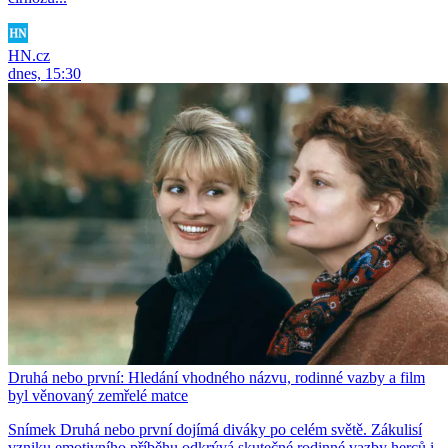
HN.cz
dnes, 15:30
Druhá nebo první: Hledání vhodného názvu, rodinné vazby a film
byl věnovaný zemřelé matce
Snímek Druhá nebo první dojímá diváky po celém světě. Zákulisí
vzniku emotivního příběhu odkrývá skutečné rodinné vazby herců i