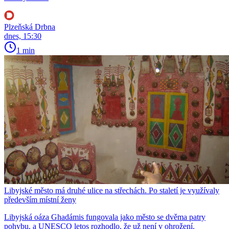
Plzeňská Drbna
dnes, 15:30
1 min
Libyjské město má druhé ulice na střechách. Po staletí je využívaly
především místní ženy
Libyjská oáza Ghadámis fungovala jako město se dvěma patry
pohybu, a UNESCO letos rozhodlo, že už není v ohrožení.