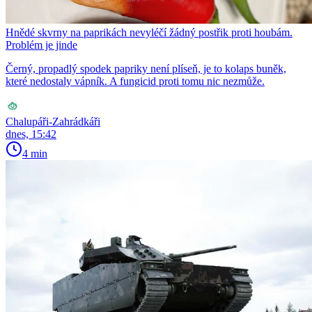
Hnědé skvrny na paprikách nevyléčí žádný postřik proti houbám.
Problém je jinde
Černý, propadlý spodek papriky není plíseň, je to kolaps buněk,
které nedostaly vápník. A fungicid proti tomu nic nezmůže.
Chalupáři-Zahrádkáři
dnes, 15:42
4 min