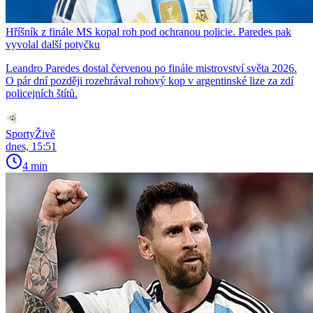
Hříšník z finále MS kopal roh pod ochranou policie. Paredes pak
vyvolal další potyčku
Leandro Paredes dostal červenou po finále mistrovství světa 2026.
O pár dní později rozehrával rohový kop v argentinské lize za zdí
policejních štítů.
SportyŽivě
dnes, 15:51
4 min