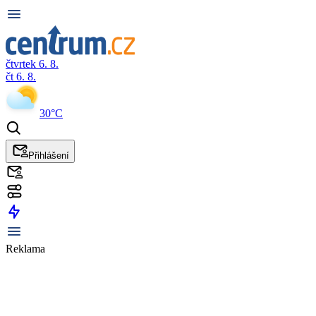
čtvrtek 6. 8.
čt 6. 8.
30°C
Přihlášení
Reklama