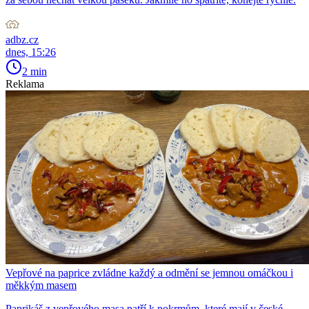
adbz.cz
dnes, 15:26
2 min
Reklama
Vepřové na paprice zvládne každý a odmění se jemnou omáčkou i
měkkým masem
Paprikáš z vepřového masa patří k pokrmům, které mají v české