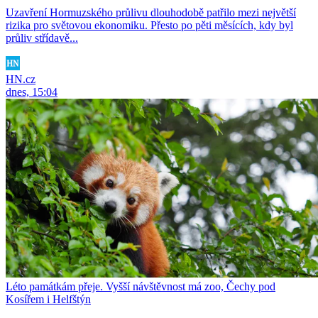
Uzavření Hormuzského průlivu dlouhodobě patřilo mezi největší
rizika pro světovou ekonomiku. Přesto po pěti měsících, kdy byl
průliv střídavě...
HN.cz
dnes, 15:04
Léto památkám přeje. Vyšší návštěvnost má zoo, Čechy pod
Kosířem i Helfštýn