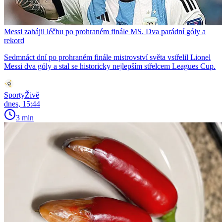
Messi zahájil léčbu po prohraném finále MS. Dva parádní góly a
rekord
Sedmnáct dní po prohraném finále mistrovství světa vstřelil Lionel
Messi dva góly a stal se historicky nejlepším střelcem Leagues Cup.
SportyŽivě
dnes, 15:44
3 min