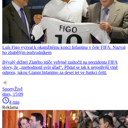
Luís Figo vyzval k okamžitému konci Infantina v čele FIFA. Nazval
ho zbabělým podvodníkem
Bývalý držitel Zlatého míče veřejně zaútočil na prezidenta FIFA
slovy, že „znehodnotil svůj úřad“. Přidal se tak k nejostřejší vlně
odporu, jakou Gianni Infantino za deset let ve funkci čelil.
SportyŽivě
dnes, 15:09
4 min
Reklama