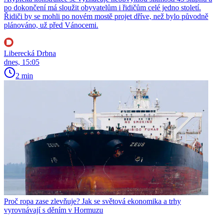
po dokončení má sloužit obyvatelům i řidičům celé jedno století.
Řidiči by se mohli po novém mostě projet dříve, než bylo původně
plánováno, už před Vánocemi.
Liberecká Drbna
dnes, 15:05
2 min
Proč ropa zase zlevňuje? Jak se světová ekonomika a trhy
vyrovnávají s děním v Hormuzu