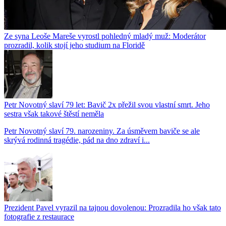
Ze syna Leoše Mareše vyrostl pohledný mladý muž: Moderátor
prozradil, kolik stojí jeho studium na Floridě
Petr Novotný slaví 79 let: Bavič 2x přežil svou vlastní smrt. Jeho
sestra však takové štěstí neměla
Petr Novotný slaví 79. narozeniny. Za úsměvem baviče se ale
skrývá rodinná tragédie, pád na dno zdraví i...
Prezident Pavel vyrazil na tajnou dovolenou: Prozradila ho však tato
fotografie z restaurace