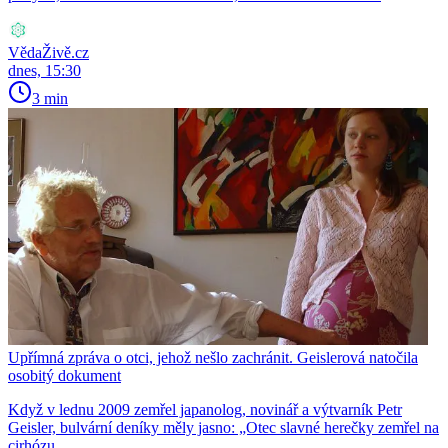
VědaŽivě.cz
dnes, 15:30
3 min
Upřímná zpráva o otci, jehož nešlo zachránit. Geislerová natočila
osobitý dokument
Když v lednu 2009 zemřel japanolog, novinář a výtvarník Petr
Geisler, bulvární deníky měly jasno: „Otec slavné herečky zemřel na
cirhózu...