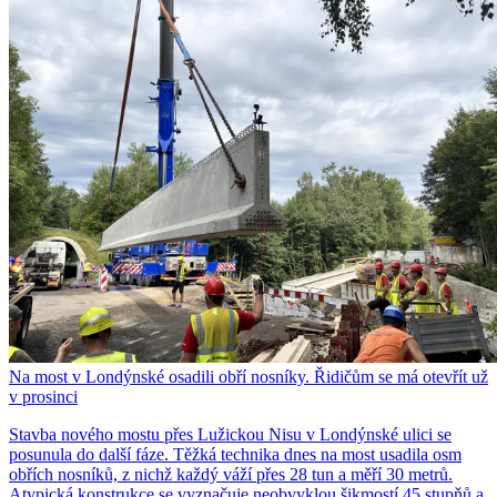
Na most v Londýnské osadili obří nosníky. Řidičům se má otevřít už
v prosinci
Stavba nového mostu přes Lužickou Nisu v Londýnské ulici se
posunula do další fáze. Těžká technika dnes na most usadila osm
obřích nosníků, z nichž každý váží přes 28 tun a měří 30 metrů.
Atypická konstrukce se vyznačuje neobvyklou šikmostí 45 stupňů a