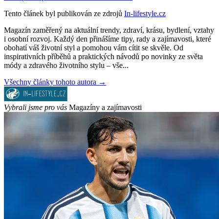
Tento článek byl publikován ze zdrojů
In-lifestyle.cz
Magazín zaměřený na aktuální trendy, zdraví, krásu, bydlení, vztahy
i osobní rozvoj. Každý den přinášíme tipy, rady a zajímavosti, které
obohatí váš životní styl a pomohou vám cítit se skvěle. Od
inspirativních příběhů a praktických návodů po novinky ze světa
módy a zdravého životního stylu – vše...
Všechny články tohoto autora →
Vybrali jsme pro vás
Magazíny a zajímavosti