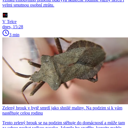
velmi smutnou osobní ztrátu.
V Telce
dnes, 15:28
3 min
Zelený brouk v bytě smrdí jako shnilé maliny. Na podzim si k vám
nastěhuje celou rodinu
Tento zelený brouk se na podzim stěhuje do domácností a může tam
za sebou nechat velkou paseku. Jakmile ho spatříte, konejte rychle.