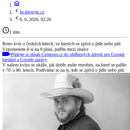
In-lifestyle.cz
6. 6. 2026, 02:26
1 min
Retro kvíz o českých hitech, ve kterých se zpívá o jídle nebo pití:
Vzpomenete-li si na 9 písní, patříte mezi znalce
Přidejte si obsah Centrum.cz do oblíbených zdrojů pro Google
hledání a Google zprávy
V našem kvízu se ukáže, jak dobře znáte retrohity, na které se pařilo
v 70. a 80. letech. Podíváme se na ty, kde se zpívá o jídle nebo pití.