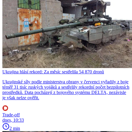
Ukrajina hlásí rekord: Za měsíc sestřelila 54 870 dronů
Ukrajinské síly podle ministerstva obrany v červenci vyřadily z boje
téměř 31 tisíc ruských vojáků a sestřelily rekordní počet bezpilotních
prostředků. Data pocházejí z bojového systému DELTA, nezávisle
je však nelze ověřit.
Trade-off
dnes, 10:33
2 min