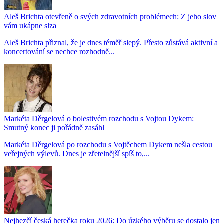
Aleš Brichta otevřeně o svých zdravotních problémech: Z jeho slov
vám ukápne slza
Aleš Brichta přiznal, že je dnes téměř slepý. Přesto zůstává aktivní a
koncertování se nechce rozhodně...
Markéta Děrgelová o bolestivém rozchodu s Vojtou Dykem:
Smutný konec ji pořádně zasáhl
Markéta Děrgelová po rozchodu s Vojtěchem Dykem nešla cestou
veřejných výlevů. Dnes je zřetelnější spíš to,...
Nejhezčí česká herečka roku 2026: Do úzkého výběru se dostalo jen