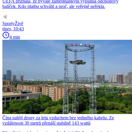
UEFA přiznala, že bývalé zaměstnankyni vyplatila odchodový
balíček. Kdo platbu schválil a proč, ale veřejně neřekla.
SportyŽivě
dnes, 10:43
4 min
Čína nabíjí drony za letu vzduchem bez jediného kabelu. Ze
vzdálenosti 30 metrů přenáší stabilně 143 wattů