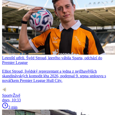
Letenští utřeli. Švéd Stroud, kterého vábila Sparta, odchází do
Premier League
Elliot Stroud, švédský reprezentant a jedna z nejžhavějších
skandinávských komodit léta 2026, podepsal 9. srpna smlouvu s
nováčkem Premier League Hull City.
SportyŽivě
dnes, 10:33
3 min