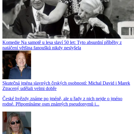
Komedie Na samotě u lesa slaví 50 let: Tyto absurdní příběhy z
natáčení většina fanoušků nikdy neslyšela
Skutečná jména slavných českých osobností: Michal David i Marek
Ztracený udělali velmi dobře
České hvězdy známe po jméně, ale u řady z nich nejde o jméno
rodné. Připomínáme osm známých pseudonymů i...