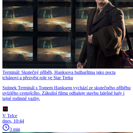
Terminál: Skutečný příběh, Hanksova bulharština jako pocta
tchánovi a přezvěst role ve Star Treku
Snímek Terminál s Tomem Hanksem vychází ze skutečného příběhu
uvízlého cestujícího. Zákulisí filmu odhaluje stavbu falešné haly i
tajné rodinné vazby.
V Telce
dnes, 10:44
3 min