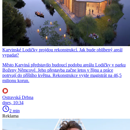
Karvinské Lodičky projdou rekonstrukcí. Jak bude oblíbený areál
vypadat?
Město Karviná představilo budoucí podobu areálu Lodičky v parku
Boženy Němcové. Jeho přestavba začne letos v říjnu a práce
potrvají do příštího května. Rekonstrukce vyjde magistrát na 46,5
milionu korun.
Ostravská Drbna
dnes, 10:34
2 min
Reklama