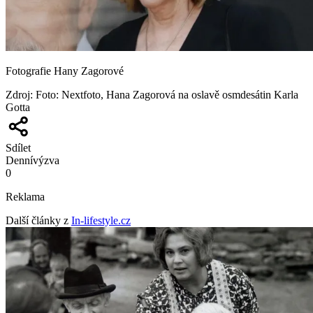
Fotografie Hany Zagorové
Zdroj
:
Foto: Nextfoto, Hana Zagorová na oslavě osmdesátin Karla
Gotta
Sdílet
Denní
výzva
0
Reklama
Další články z
In-lifestyle.cz