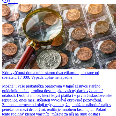
5 min
Kdo vyšťourá doma tuhle starou dvacetikorunu, dostane od
sběratelů 17 000. Vypadá úplně nenápadně
Možná ji vaše prababička opatrovala v tajné zásuvce starého
prádelníku nebo ji rodina dostala jako vzácný dar k významné
události. Drobná mince, která kdysi platila i v první československé
republice, dnes mezi sběrateli vyvolává obrovské pozdvižení.
Zatímco internetem kolují mýty o tom, že ji můžete náhodně najít v
peněžence mezi drobnými, realita je mnohem fascinující. Pokud
tento rodinný klenot vlastníte, můžete za něj na ruku dostat i