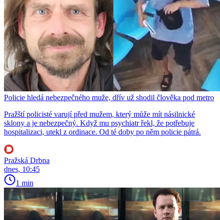
Policie hledá nebezpečného muže, dřív už shodil člověka pod metro
Pražští policisté varují před mužem, který může mít násilnické
sklony a je nebezpečný. Když mu psychiatr řekl, že potřebuje
hospitalizaci, utekl z ordinace. Od té doby po něm policie pátrá.
Pražská Drbna
dnes, 10:45
1 min