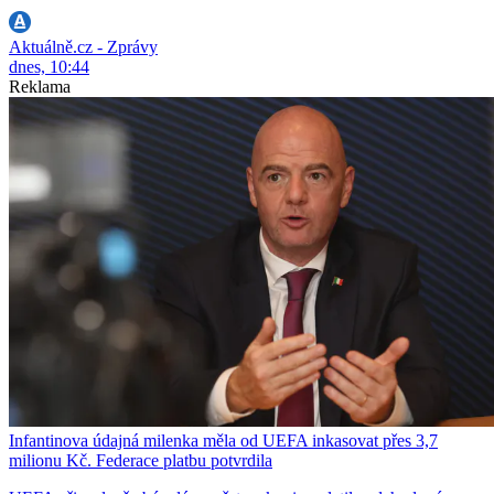
Aktuálně.cz - Zprávy
dnes, 10:44
Reklama
Infantinova údajná milenka měla od UEFA inkasovat přes 3,7
milionu Kč. Federace platbu potvrdila