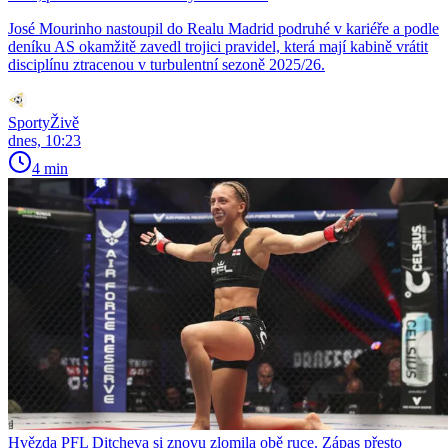
José Mourinho nastoupil do Realu Madrid podruhé v kariéře a podle
deníku AS okamžitě zavedl trojici pravidel, která mají kabině vrátit
disciplínu ztracenou v turbulentní sezoně 2025/26.
SportyŽivě
dnes, 10:23
4 min
Hvězda PFL Ditcheva si znovu zlomila obě ruce. Zápas přesto