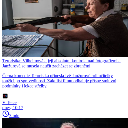
Teroristka: Vilhelmová a její absolutní kontrola nad fotografiemi a
Janžurová se musela naučit zacházet se zbraněmi
Černá komedie Teroristka přinesla Ivě Janžurové roli učitelky
toužící po spravedlnosti. Zákulisí filmu odhaluje přísné smluvní
podmínky i lekce střelby.
V Telce
dnes, 10:17
3 min