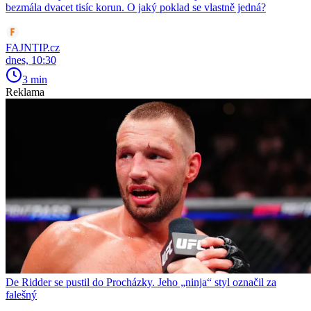
bezmála dvacet tisíc korun. O jaký poklad se vlastně jedná?
FAJNTIP.cz
dnes, 10:30
3 min
Reklama
De Ridder se pustil do Procházky. Jeho „ninja“ styl označil za
falešný