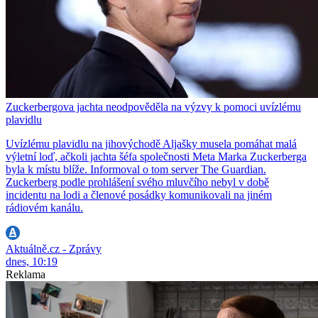
Zuckerbergova jachta neodpověděla na výzvy k pomoci uvízlému
plavidlu
Uvízlému plavidlu na jihovýchodě Aljašky musela pomáhat malá
výletní loď, ačkoli jachta šéfa společnosti Meta Marka Zuckerberga
byla k místu blíže. Informoval o tom server The Guardian.
Zuckerberg podle prohlášení svého mluvčího nebyl v době
incidentu na lodi a členové posádky komunikovali na jiném
rádiovém kanálu.
Aktuálně.cz - Zprávy
dnes, 10:19
Reklama