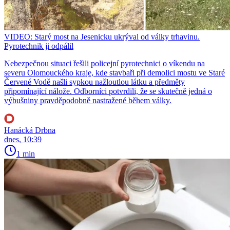
VIDEO: Starý most na Jesenicku ukrýval od války trhavinu.
Pyrotechnik ji odpálil
Nebezpečnou situaci řešili policejní pyrotechnici o víkendu na
severu Olomouckého kraje, kde stavbaři při demolici mostu ve Staré
Červené Vodě našli sypkou nažloutlou látku a předměty
připomínající nálože. Odborníci potvrdili, že se skutečně jedná o
výbušniny pravděpodobně nastražené během války.
Hanácká Drbna
dnes, 10:39
1 min