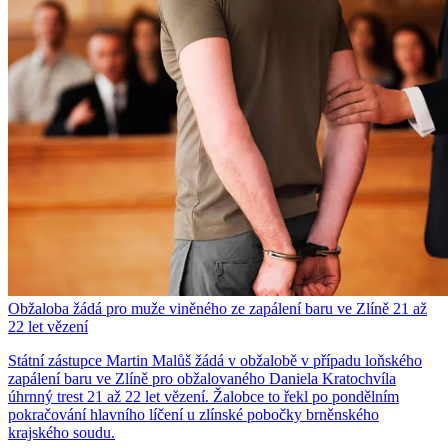
Obžaloba žádá pro muže viněného ze zapálení baru ve Zlíně 21 až
22 let vězení
Státní zástupce Martin Malůš žádá v obžalobě v případu loňského
zapálení baru ve Zlíně pro obžalovaného Daniela Kratochvíla
úhrnný trest 21 až 22 let vězení. Žalobce to řekl po pondělním
pokračování hlavního líčení u zlínské pobočky brněnského
krajského soudu.