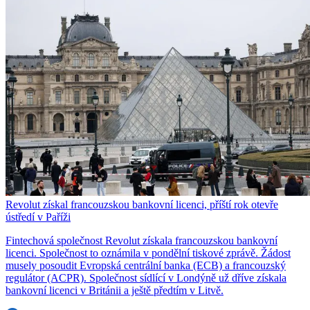
Revolut získal francouzskou bankovní licenci, příští rok otevře
ústředí v Paříži
Fintechová společnost Revolut získala francouzskou bankovní
licenci. Společnost to oznámila v pondělní tiskové zprávě. Žádost
musely posoudit Evropská centrální banka (ECB) a francouzský
regulátor (ACPR). Společnost sídlící v Londýně už dříve získala
bankovní licenci v Británii a ještě předtím v Litvě.