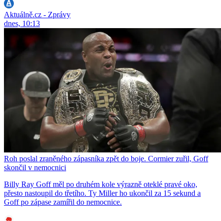
Aktuálně.cz - Zprávy
dnes, 10:13
Roh poslal zraněného zápasníka zpět do boje. Cormier zuřil, Goff
skončil v nemocnici
Billy Ray Goff měl po druhém kole výrazně oteklé pravé oko,
přesto nastoupil do třetího. Ty Miller ho ukončil za 15 sekund a
Goff po zápase zamířil do nemocnice.