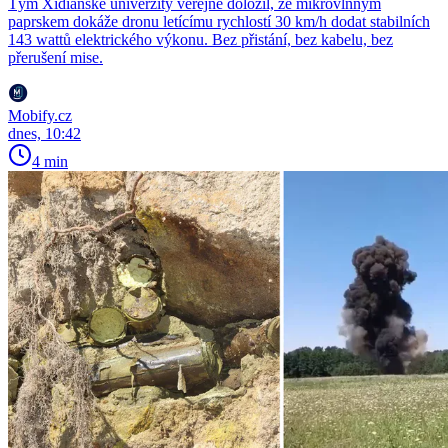
Tým Xidianské univerzity veřejně doložil, že mikrovlnným
paprskem dokáže dronu letícímu rychlostí 30 km/h dodat stabilních
143 wattů elektrického výkonu. Bez přistání, bez kabelu, bez
přerušení mise.
Mobify.cz
dnes, 10:42
4 min