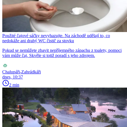
Použité čajové sáčky nevyhazujte. Na záchodě udělají to, co
nedokáže ani drahý WC čistič za stovku
Pokud se nemůžete zbavit nepříjemného zápachu z toalety, pomoci
vám může čaj. Skvěle si totiž poradí s jeho zdrojem.
Chalupáři-Zahrádkáři
dnes, 10:37
2 min