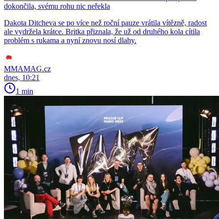
dokončila, svému rohu nic neřekla
Dakota Ditcheva se po více než roční pauze vrátila vítězně, radost
ale vydržela krátce. Britka přiznala, že už od druhého kola cítila
problém s rukama a nyní znovu nosí dlahy.
MMAMAG.cz
dnes, 10:21
1 min