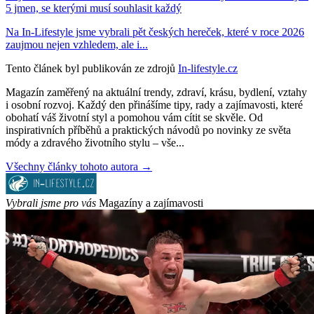
5 jmen, se kterými musí souhlasit každý
Na In-Lifestyle jsme vybrali pět českých hereček, které v roce 2026
zaujmou nejen vzhledem, ale i...
Tento článek byl publikován ze zdrojů
In-lifestyle.cz
Magazín zaměřený na aktuální trendy, zdraví, krásu, bydlení, vztahy
i osobní rozvoj. Každý den přinášíme tipy, rady a zajímavosti, které
obohatí váš životní styl a pomohou vám cítit se skvěle. Od
inspirativních příběhů a praktických návodů po novinky ze světa
módy a zdravého životního stylu – vše...
Všechny články tohoto autora →
Vybrali jsme pro vás
Magazíny a zajímavosti