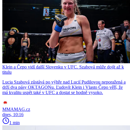
Klein a Čepo vidí další Slovenku v UFC. Szabová může dojít až k
titulu
Lucia Szabová zůstává po výhře nad Lucií Pudilovou neporažená a
drží dva pásy OKTAGONu. Ľudovít Klein i Vlasto Čepo věří, že
má kvalitu uspět také v UFC a dostat se hodně vysoko.
MMAMAG.cz
dnes, 10:16
1 min