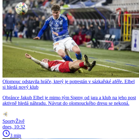
Olomouc odstavila hráče, který je potrestán v sázkařské aféře. Elbel
si hledá nový klub
Obránce Jakub Elbel je mimo tým Sigmy od jara a klub na jeho post
aktivně hledá náhradu. Návrat do olomouckého dresu se nekoná.
SportyŽivě
dnes, 10:32
3 min