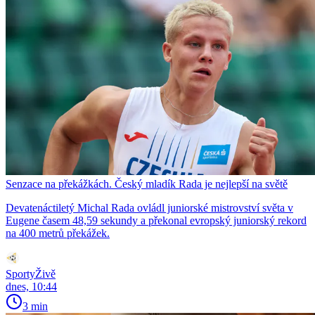
Senzace na překážkách. Český mladík Rada je nejlepší na světě
Devatenáctiletý Michal Rada ovládl juniorské mistrovství světa v
Eugene časem 48,59 sekundy a překonal evropský juniorský rekord
na 400 metrů překážek.
SportyŽivě
dnes, 10:44
3 min