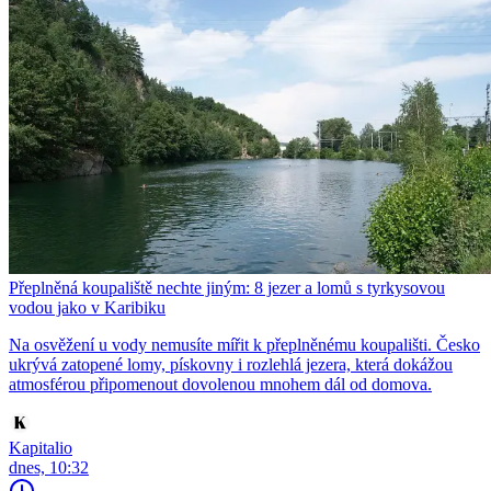
Přeplněná koupaliště nechte jiným: 8 jezer a lomů s tyrkysovou
vodou jako v Karibiku
Na osvěžení u vody nemusíte mířit k přeplněnému koupališti. Česko
ukrývá zatopené lomy, pískovny i rozlehlá jezera, která dokážou
atmosférou připomenout dovolenou mnohem dál od domova.
Kapitalio
dnes, 10:32