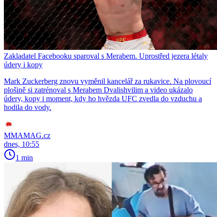
Zakladatel Facebooku sparoval s Merabem. Uprostřed jezera létaly
údery i kopy
Mark Zuckerberg znovu vyměnil kancelář za rukavice. Na plovoucí
plošině si zatrénoval s Merabem Dvalishvilim a video ukázalo
údery, kopy i moment, kdy ho hvězda UFC zvedla do vzduchu a
hodila do vody.
MMAMAG.cz
dnes, 10:55
1 min