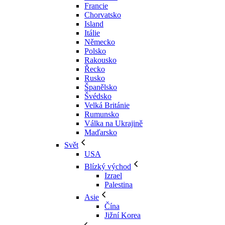
Francie
Chorvatsko
Island
Itálie
Německo
Polsko
Rakousko
Řecko
Rusko
Španělsko
Švédsko
Velká Británie
Rumunsko
Válka na Ukrajině
Maďarsko
Svět
USA
Blízký východ
Izrael
Palestina
Asie
Čína
Jižní Korea