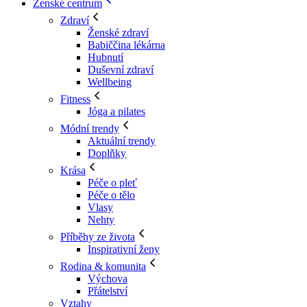
Ženské centrum
Zdraví
Ženské zdraví
Babiččina lékárna
Hubnutí
Duševní zdraví
Wellbeing
Fitness
Jóga a pilates
Módní trendy
Aktuální trendy
Doplňky
Krása
Péče o pleť
Péče o tělo
Vlasy
Nehty
Příběhy ze života
Inspirativní ženy
Rodina & komunita
Výchova
Přátelství
Vztahy