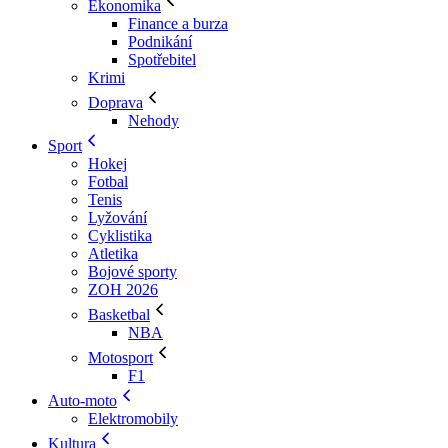
Ekonomika
Finance a burza
Podnikání
Spotřebitel
Krimi
Doprava
Nehody
Sport
Hokej
Fotbal
Tenis
Lyžování
Cyklistika
Atletika
Bojové sporty
ZOH 2026
Basketbal
NBA
Motosport
F1
Auto-moto
Elektromobily
Kultura