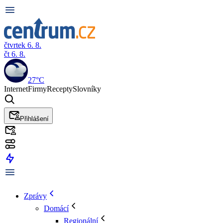
čtvrtek 6. 8.
čt 6. 8.
27°C
Internet
Firmy
Recepty
Slovníky
Přihlášení
Zprávy
Domácí
Regionální