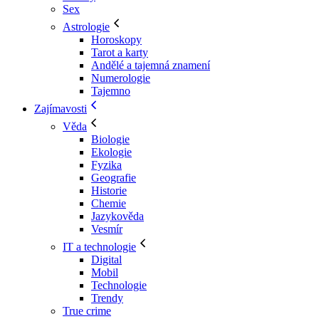
Sex
Astrologie
Horoskopy
Tarot a karty
Andělé a tajemná znamení
Numerologie
Tajemno
Zajímavosti
Věda
Biologie
Ekologie
Fyzika
Geografie
Historie
Chemie
Jazykověda
Vesmír
IT a technologie
Digital
Mobil
Technologie
Trendy
True crime