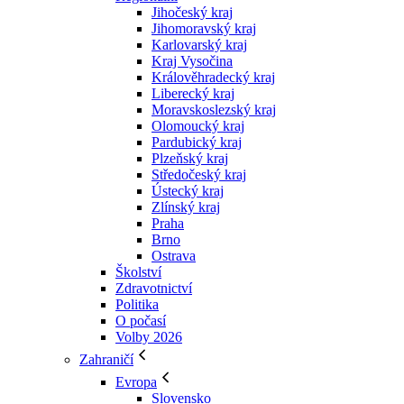
Jihočeský kraj
Jihomoravský kraj
Karlovarský kraj
Kraj Vysočina
Králověhradecký kraj
Liberecký kraj
Moravskoslezský kraj
Olomoucký kraj
Pardubický kraj
Plzeňský kraj
Středočeský kraj
Ústecký kraj
Zlínský kraj
Praha
Brno
Ostrava
Školství
Zdravotnictví
Politika
O počasí
Volby 2026
Zahraničí
Evropa
Slovensko