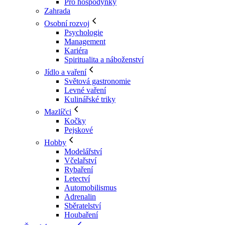
Pro hospodyňky
Zahrada
Osobní rozvoj
Psychologie
Management
Kariéra
Spiritualita a náboženství
Jídlo a vaření
Světová gastronomie
Levné vaření
Kulinářské triky
Mazlíčci
Kočky
Pejskové
Hobby
Modelářství
Včelařství
Rybaření
Letectví
Automobilismus
Adrenalin
Sběratelství
Houbaření