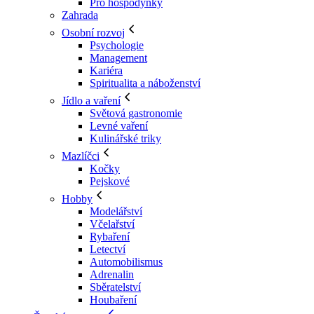
Pro hospodyňky
Zahrada
Osobní rozvoj
Psychologie
Management
Kariéra
Spiritualita a náboženství
Jídlo a vaření
Světová gastronomie
Levné vaření
Kulinářské triky
Mazlíčci
Kočky
Pejskové
Hobby
Modelářství
Včelařství
Rybaření
Letectví
Automobilismus
Adrenalin
Sběratelství
Houbaření