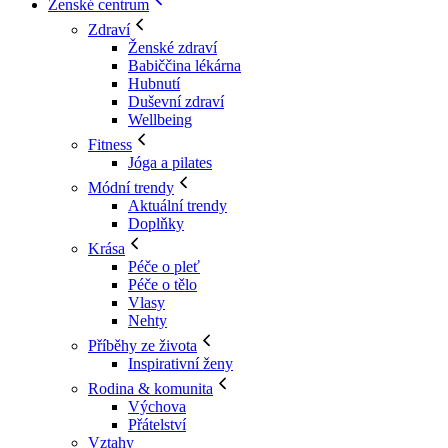
Ženské centrum
Zdraví
Ženské zdraví
Babiččina lékárna
Hubnutí
Duševní zdraví
Wellbeing
Fitness
Jóga a pilates
Módní trendy
Aktuální trendy
Doplňky
Krása
Péče o pleť
Péče o tělo
Vlasy
Nehty
Příběhy ze života
Inspirativní ženy
Rodina & komunita
Výchova
Přátelství
Vztahy