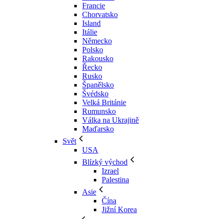
Francie
Chorvatsko
Island
Itálie
Německo
Polsko
Rakousko
Řecko
Rusko
Španělsko
Švédsko
Velká Británie
Rumunsko
Válka na Ukrajině
Maďarsko
Svět
USA
Blízký východ
Izrael
Palestina
Asie
Čína
Jižní Korea