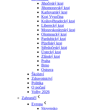
Jihočeský kraj
Jihomoravský kraj
Karlovarský kraj
Kraj Vysočina
Králověhradecký kraj
Liberecký kraj
Moravskoslezský kraj
Olomoucký kraj
Pardubický kraj
Plzeňský kraj
Středočeský kraj
Ústecký kraj
Zlínský kraj
Praha
Brno
Ostrava
Školství
Zdravotnictví
Politika
O počasí
Volby 2026
Zahraničí
Evropa
Slovensko