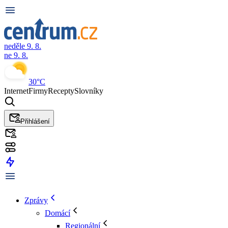
neděle 9. 8.
ne 9. 8.
30°C
Internet
Firmy
Recepty
Slovníky
Přihlášení
Zprávy
Domácí
Regionální