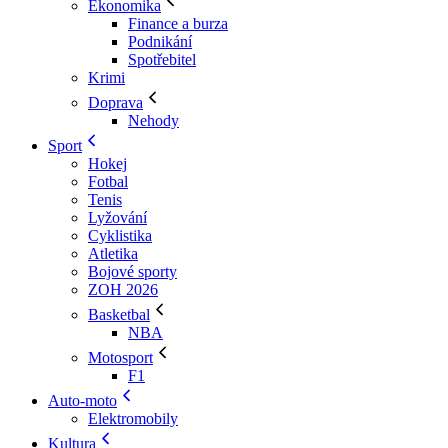
Ekonomika
Finance a burza
Podnikání
Spotřebitel
Krimi
Doprava
Nehody
Sport
Hokej
Fotbal
Tenis
Lyžování
Cyklistika
Atletika
Bojové sporty
ZOH 2026
Basketbal
NBA
Motosport
F1
Auto-moto
Elektromobily
Kultura