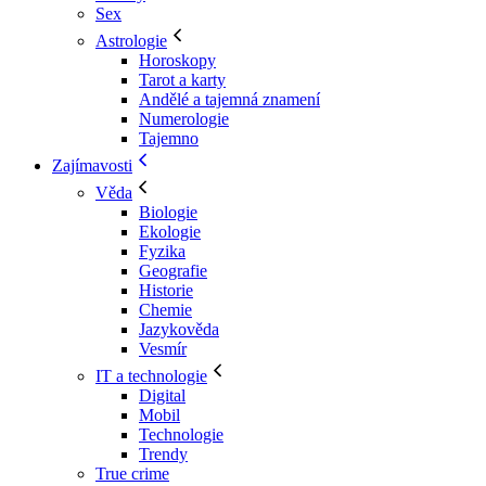
Sex
Astrologie
Horoskopy
Tarot a karty
Andělé a tajemná znamení
Numerologie
Tajemno
Zajímavosti
Věda
Biologie
Ekologie
Fyzika
Geografie
Historie
Chemie
Jazykověda
Vesmír
IT a technologie
Digital
Mobil
Technologie
Trendy
True crime