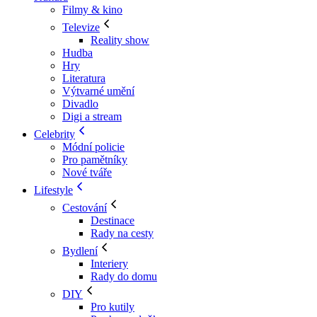
Filmy & kino
Televize
Reality show
Hudba
Hry
Literatura
Výtvarné umění
Divadlo
Digi a stream
Celebrity
Módní policie
Pro pamětníky
Nové tváře
Lifestyle
Cestování
Destinace
Rady na cesty
Bydlení
Interiery
Rady do domu
DIY
Pro kutily