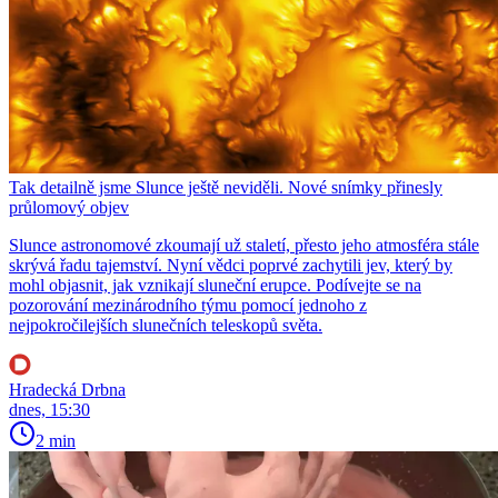
Tak detailně jsme Slunce ještě neviděli. Nové snímky přinesly
průlomový objev
Slunce astronomové zkoumají už staletí, přesto jeho atmosféra stále
skrývá řadu tajemství. Nyní vědci poprvé zachytili jev, který by
mohl objasnit, jak vznikají sluneční erupce. Podívejte se na
pozorování mezinárodního týmu pomocí jednoho z
nejpokročilejších slunečních teleskopů světa.
Hradecká Drbna
dnes, 15:30
2 min