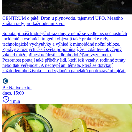
CENTRUM o páté: Dron u plynovodu, tajemství UFO, Messiho
ztráta i rady pro každodenní život
Sobota přináší klidnější obraz dne, v němž se vedle bezpečnostních
incidentů a osobních tragédií objevují také praktické rady,
technologické vychytávky a výhled k mimořádné noční obloze.
Zprávy z různých částí světa připomínají, že i zdánlivě obyčejný
víkend může přinést události s dlouhodobějším významem.
Pozornost poutají také příběhy lidí, kteří řeší vztahy, rodinné ztráty
nebo tlak veřejnosti. A nechybí ani témata, která se dotýkají
každodenního života — od vytápění paneláků po dozrávání rajčat.
Be Native extra
dnes, 15:00
4 min