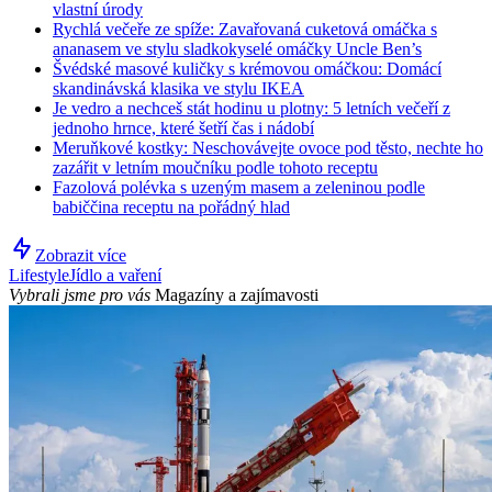
vlastní úrody
Rychlá večeře ze spíže: Zavařovaná cuketová omáčka s
ananasem ve stylu sladkokyselé omáčky Uncle Ben’s
Švédské masové kuličky s krémovou omáčkou: Domácí
skandinávská klasika ve stylu IKEA
Je vedro a nechceš stát hodinu u plotny: 5 letních večeří z
jednoho hrnce, které šetří čas i nádobí
Meruňkové kostky: Neschovávejte ovoce pod těsto, nechte ho
zazářit v letním moučníku podle tohoto receptu
Fazolová polévka s uzeným masem a zeleninou podle
babiččina receptu na pořádný hlad
Zobrazit více
Lifestyle
Jídlo a vaření
Vybrali jsme pro vás
Magazíny a zajímavosti