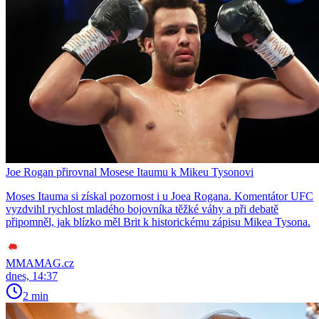
Joe Rogan přirovnal Mosese Itaumu k Mikeu Tysonovi
Moses Itauma si získal pozornost i u Joea Rogana. Komentátor UFC
vyzdvihl rychlost mladého bojovníka těžké váhy a při debatě
připomněl, jak blízko měl Brit k historickému zápisu Mikea Tysona.
MMAMAG.cz
dnes, 14:37
2 min