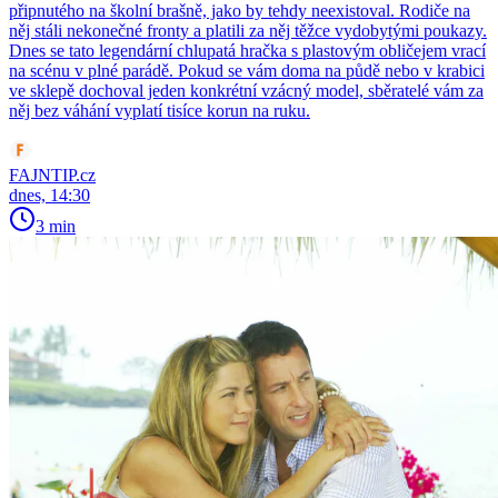
připnutého na školní brašně, jako by tehdy neexistoval. Rodiče na
něj stáli nekonečné fronty a platili za něj těžce vydobytými poukazy.
Dnes se tato legendární chlupatá hračka s plastovým obličejem vrací
na scénu v plné parádě. Pokud se vám doma na půdě nebo v krabici
ve sklepě dochoval jeden konkrétní vzácný model, sběratelé vám za
něj bez váhání vyplatí tisíce korun na ruku.
FAJNTIP.cz
dnes, 14:30
3 min