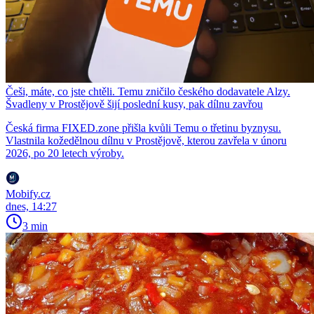
Češi, máte, co jste chtěli. Temu zničilo českého dodavatele Alzy.
Švadleny v Prostějově šijí poslední kusy, pak dílnu zavřou
Česká firma FIXED.zone přišla kvůli Temu o třetinu byznysu.
Vlastnila kožedělnou dílnu v Prostějově, kterou zavřela v únoru
2026, po 20 letech výroby.
Mobify.cz
dnes, 14:27
3 min