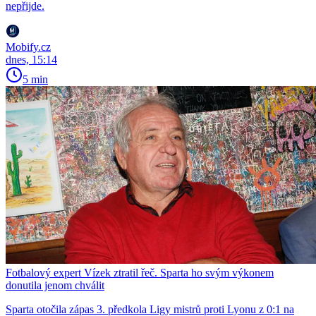
nepřijde.
Mobify.cz
dnes, 15:14
5 min
Fotbalový expert Vízek ztratil řeč. Sparta ho svým výkonem
donutila jenom chválit
Sparta otočila zápas 3. předkola Ligy mistrů proti Lyonu z 0:1 na