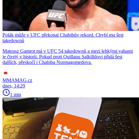
Polák může v UFC překonat Chabibův rekord. Chybí mu šest
takedownů
Mateusz Gamrot má v UFC 54 takedownů a mezi lehkými vahami
je čtvrtý v historii. Pokud proti Quillanu Salkilldovi přidá šest
dalších, přeskočí i Chabiba Nurmagomedova.
MMAMAG.cz
dnes, 14:29
1 min