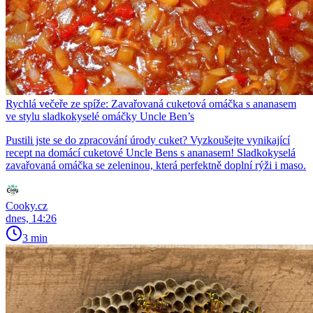
Rychlá večeře ze spíže: Zavařovaná cuketová omáčka s ananasem
ve stylu sladkokyselé omáčky Uncle Ben’s
Pustili jste se do zpracování úrody cuket? Vyzkoušejte vynikající
recept na domácí cuketové Uncle Bens s ananasem! Sladkokyselá
zavařovaná omáčka se zeleninou, která perfektně doplní rýži i maso.
Cooky.cz
dnes, 14:26
3 min