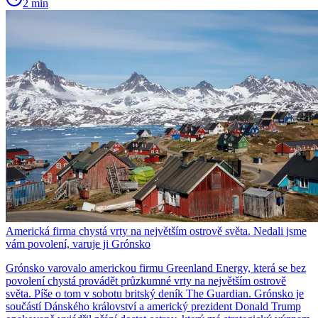
2 min
Americká firma chystá vrty na největším ostrově světa. Nedali jsme
vám povolení, varuje ji Grónsko
Grónsko varovalo americkou firmu Greenland Energy, která se bez
povolení chystá provádět průzkumné vrty na největším ostrově
světa. Píše o tom v sobotu britský deník The Guardian. Grónsko je
součástí Dánského království a americký prezident Donald Trump