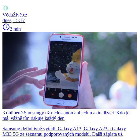
VědaŽivě.cz
dnes, 15:17
2 min
3 oblíbené Samsungy už nedostanou ani jednu aktualizaci. Kdo je
má, vážně tím riskuje každý den
Samsung definitivně vyřadil Galaxy A13, Galaxy A23 a Galaxy
M33 5G ze seznamu podporovaných modelů. Další záplata už