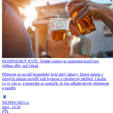
HOSPODSKÝ KVÍZ: Tenhle souboj se znalostmi končí pro
většinu dřív, než čekali
Připravte se na náš hospodský kvíz plný zábavy. Deset otázek z
různých oblastí prověří vaši bystrost a všeobecný přehled. Ukažte,
co ve vás je, a nenechte se zaskočit. Je čas odhalit skryté vědomosti
a zazářit.
NESPECHEJ.cz
dnes, 14:30