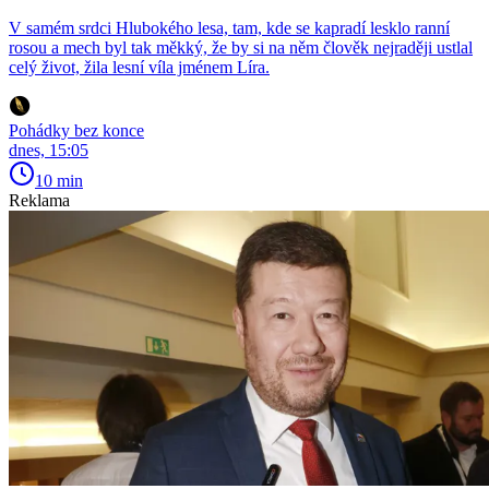
V samém srdci Hlubokého lesa, tam, kde se kapradí lesklo ranní
rosou a mech byl tak měkký, že by si na něm člověk nejraději ustlal
celý život, žila lesní víla jménem Líra.
Pohádky bez konce
dnes, 15:05
10 min
Reklama