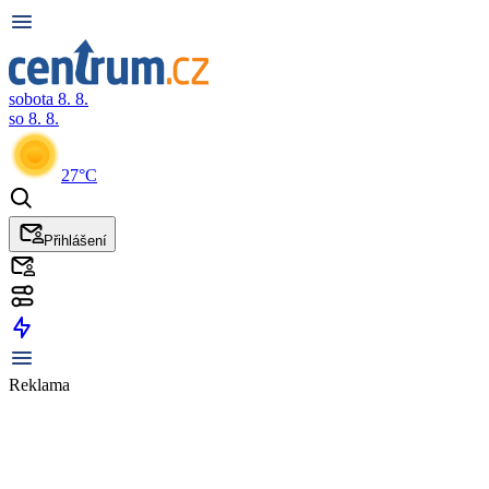
sobota 8. 8.
so 8. 8.
27°C
Přihlášení
Reklama