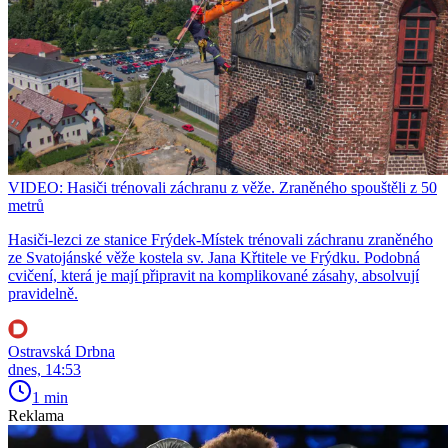
VIDEO: Hasiči trénovali záchranu z věže. Zraněného spouštěli z 50
metrů
Hasiči-lezci ze stanice Frýdek-Místek trénovali záchranu zraněného
ze Svatojánské věže kostela sv. Jana Křtitele ve Frýdku. Podobná
cvičení, která je mají připravit na komplikované zásahy, absolvují
pravidelně.
Ostravská Drbna
dnes, 14:53
1 min
Reklama