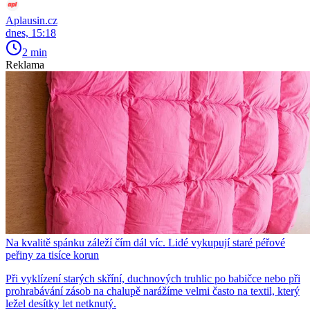
Aplausin.cz
dnes, 15:18
2 min
Reklama
Na kvalitě spánku záleží čím dál víc. Lidé vykupují staré péřové
peřiny za tisíce korun
Při vyklízení starých skříní, duchnových truhlic po babičce nebo při
prohrabávání zásob na chalupě narážíme velmi často na textil, který
ležel desítky let netknutý.