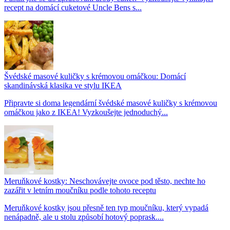
recept na domácí cuketové Uncle Bens s...
Švédské masové kuličky s krémovou omáčkou: Domácí
skandinávská klasika ve stylu IKEA
Připravte si doma legendární švédské masové kuličky s krémovou
omáčkou jako z IKEA! Vyzkoušejte jednoduchý...
Meruňkové kostky: Neschovávejte ovoce pod těsto, nechte ho
zazářit v letním moučníku podle tohoto receptu
Meruňkové kostky jsou přesně ten typ moučníku, který vypadá
nenápadně, ale u stolu způsobí hotový poprask....