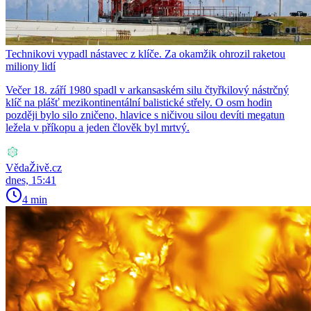
Technikovi vypadl nástavec z klíče. Za okamžik ohrozil raketou
miliony lidí
Večer 18. září 1980 spadl v arkansaském silu čtyřkilový nástrčný
klíč na plášť mezikontinentální balistické střely. O osm hodin
později bylo silo zničeno, hlavice s ničivou silou devíti megatun
ležela v příkopu a jeden člověk byl mrtvý.
VědaŽivě.cz
dnes, 15:41
4 min