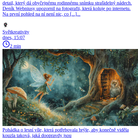
detail, který dá obyčejnému rodinnému snímku strašidelný nádech.
Deník Webniusy upozornil na fotografii, která koluje po internetu.
Na první pohled na ní není nic, co [...]...
Světkreativity
dnes, 15:07
2 min
Pohádka o lesní víle, která potřebovala brýle, aby konečně viděla
kouzla taková, jaká doopravdy jsou