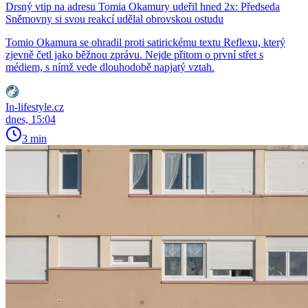
Drsný vtip na adresu Tomia Okamury udeřil hned 2x: Předseda
Sněmovny si svou reakcí udělal obrovskou ostudu
Tomio Okamura se ohradil proti satirickému textu Reflexu, který
zjevně četl jako běžnou zprávu. Nejde přitom o první střet s
médiem, s nímž vede dlouhodobě napjatý vztah.
In-lifestyle.cz
dnes, 15:04
3 min