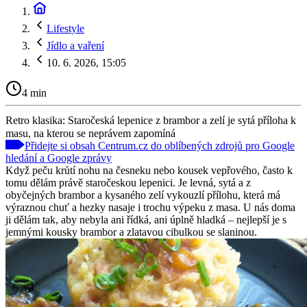
Lifestyle
Jídlo a vaření
10. 6. 2026, 15:05
4 min
Retro klasika: Staročeská lepenice z brambor a zelí je sytá příloha k
masu, na kterou se neprávem zapomíná
Přidejte si obsah Centrum.cz do oblíbených zdrojů pro Google
hledání a Google zprávy
Když peču krůtí nohu na česneku nebo kousek vepřového, často k
tomu dělám právě staročeskou lepenici. Je levná, sytá a z
obyčejných brambor a kysaného zelí vykouzlí přílohu, která má
výraznou chuť a hezky nasaje i trochu výpeku z masa. U nás doma
ji dělám tak, aby nebyla ani řídká, ani úplně hladká – nejlepší je s
jemnými kousky brambor a zlatavou cibulkou se slaninou.