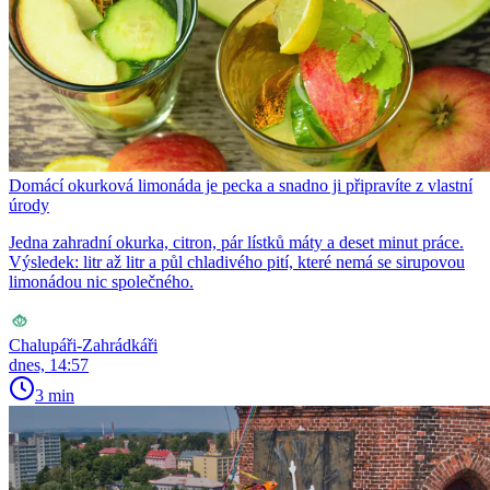
Domácí okurková limonáda je pecka a snadno ji připravíte z vlastní
úrody
Jedna zahradní okurka, citron, pár lístků máty a deset minut práce.
Výsledek: litr až litr a půl chladivého pití, které nemá se sirupovou
limonádou nic společného.
Chalupáři-Zahrádkáři
dnes, 14:57
3 min