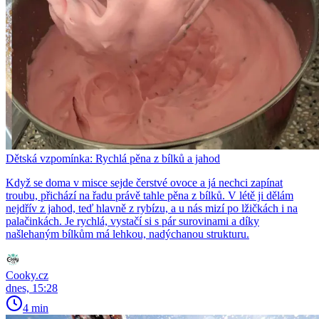
Dětská vzpomínka: Rychlá pěna z bílků a jahod
Když se doma v misce sejde čerstvé ovoce a já nechci zapínat
troubu, přichází na řadu právě tahle pěna z bílků. V létě ji dělám
nejdřív z jahod, teď hlavně z rybízu, a u nás mizí po lžičkách i na
palačinkách. Je rychlá, vystačí si s pár surovinami a díky
našlehaným bílkům má lehkou, nadýchanou strukturu.
Cooky.cz
dnes, 15:28
4 min