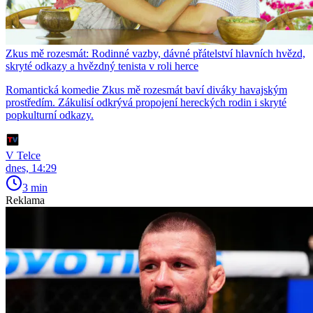
Zkus mě rozesmát: Rodinné vazby, dávné přátelství hlavních hvězd,
skryté odkazy a hvězdný tenista v roli herce
Romantická komedie Zkus mě rozesmát baví diváky havajským
prostředím. Zákulisí odkrývá propojení hereckých rodin i skryté
popkulturní odkazy.
V Telce
dnes, 14:29
3 min
Reklama