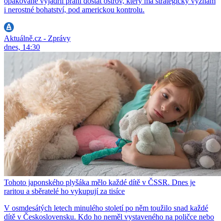
opakovaně vyjádřil přání dostat ostrov, který má strategický význam
i nerostné bohatství, pod americkou kontrolu.
Aktuálně.cz - Zprávy
dnes, 14:30
Tohoto japonského plyšáka mělo každé dítě v ČSSR. Dnes je
raritou a sběratelé ho vykupují za tisíce
V osmdesátých letech minulého století po něm toužilo snad každé
dítě v Československu. Kdo ho neměl vystaveného na poličce nebo