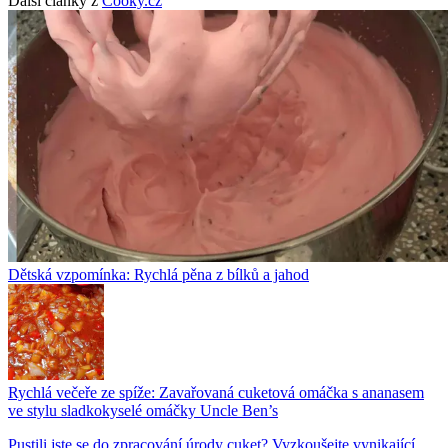
Další články z
Cooky.cz
Dětská vzpomínka: Rychlá pěna z bílků a jahod
Rychlá večeře ze spíže: Zavařovaná cuketová omáčka s ananasem
ve stylu sladkokyselé omáčky Uncle Ben’s
Pustili jste se do zpracování úrody cuket? Vyzkoušejte vynikající