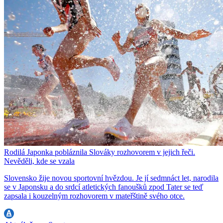
Rodilá Japonka pobláznila Slováky rozhovorem v jejich řeči.
Nevěděli, kde se vzala
Slovensko žije novou sportovní hvězdou. Je jí sedmnáct let, narodila
se v Japonsku a do srdcí atletických fanoušků zpod Tater se teď
zapsala i kouzelným rozhovorem v mateřštině svého otce.