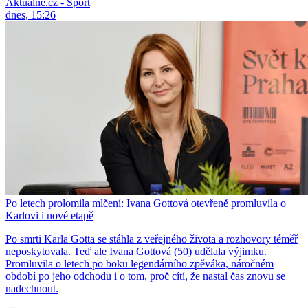
Aktuálně.cz - Sport
dnes, 15:26
Po letech prolomila mlčení: Ivana Gottová otevřeně promluvila o
Karlovi i nové etapě
Po smrti Karla Gotta se stáhla z veřejného života a rozhovory téměř
neposkytovala. Teď ale Ivana Gottová (50) udělala výjimku.
Promluvila o letech po boku legendárního zpěváka, náročném
období po jeho odchodu i o tom, proč cítí, že nastal čas znovu se
nadechnout.