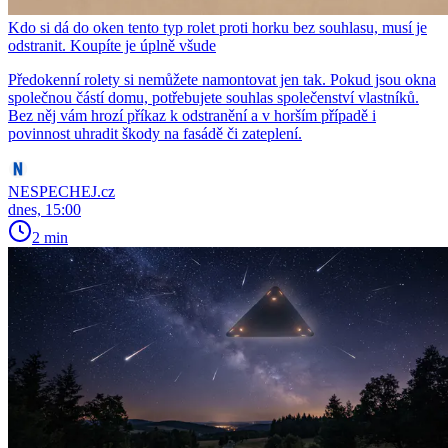
Kdo si dá do oken tento typ rolet proti horku bez souhlasu, musí je
odstranit. Koupíte je úplně všude
Předokenní rolety si nemůžete namontovat jen tak. Pokud jsou okna
společnou částí domu, potřebujete souhlas společenství vlastníků.
Bez něj vám hrozí příkaz k odstranění a v horším případě i
povinnost uhradit škody na fasádě či zateplení.
NESPECHEJ.cz
dnes, 15:00
2 min