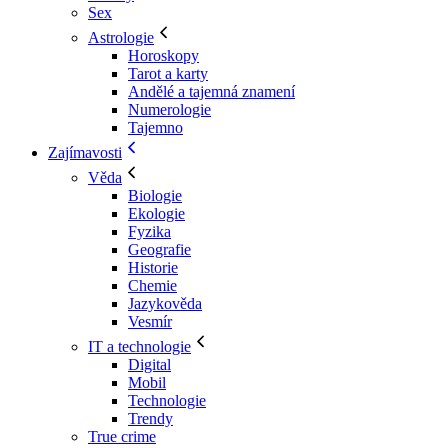
Sex
Astrologie
Horoskopy
Tarot a karty
Andělé a tajemná znamení
Numerologie
Tajemno
Zajímavosti
Věda
Biologie
Ekologie
Fyzika
Geografie
Historie
Chemie
Jazykověda
Vesmír
IT a technologie
Digital
Mobil
Technologie
Trendy
True crime