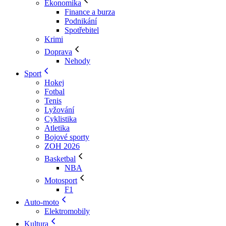
Ekonomika
Finance a burza
Podnikání
Spotřebitel
Krimi
Doprava
Nehody
Sport
Hokej
Fotbal
Tenis
Lyžování
Cyklistika
Atletika
Bojové sporty
ZOH 2026
Basketbal
NBA
Motosport
F1
Auto-moto
Elektromobily
Kultura