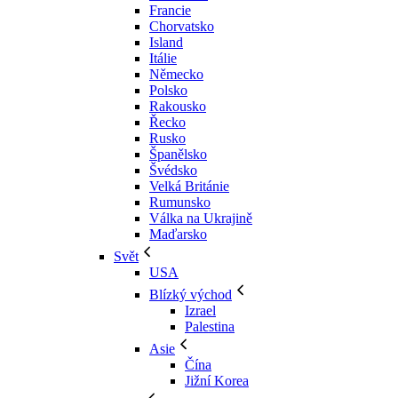
Francie
Chorvatsko
Island
Itálie
Německo
Polsko
Rakousko
Řecko
Rusko
Španělsko
Švédsko
Velká Británie
Rumunsko
Válka na Ukrajině
Maďarsko
Svět
USA
Blízký východ
Izrael
Palestina
Asie
Čína
Jižní Korea