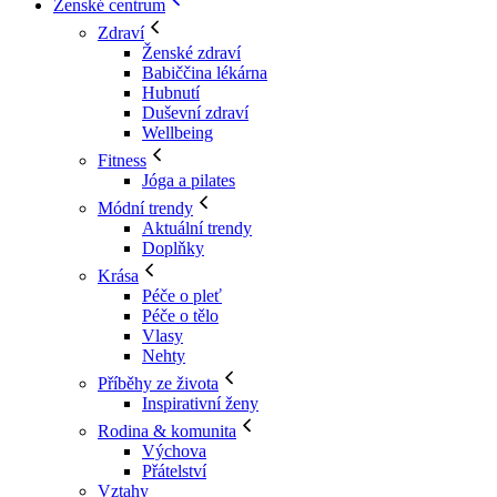
Ženské centrum
Zdraví
Ženské zdraví
Babiččina lékárna
Hubnutí
Duševní zdraví
Wellbeing
Fitness
Jóga a pilates
Módní trendy
Aktuální trendy
Doplňky
Krása
Péče o pleť
Péče o tělo
Vlasy
Nehty
Příběhy ze života
Inspirativní ženy
Rodina & komunita
Výchova
Přátelství
Vztahy