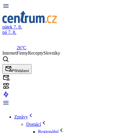
pátek 7. 8.
pá 7. 8.
26°C
Internet
Firmy
Recepty
Slovníky
Přihlášení
Zprávy
Domácí
Regionální