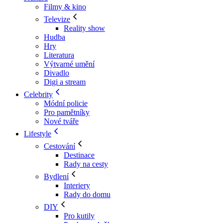
Filmy & kino
Televize
Reality show
Hudba
Hry
Literatura
Výtvarné umění
Divadlo
Digi a stream
Celebrity
Módní policie
Pro pamětníky
Nové tváře
Lifestyle
Cestování
Destinace
Rady na cesty
Bydlení
Interiery
Rady do domu
DIY
Pro kutily