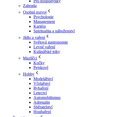
Pro hospodyňky
Zahrada
Osobní rozvoj
Psychologie
Management
Kariéra
Spiritualita a náboženství
Jídlo a vaření
Světová gastronomie
Levné vaření
Kulinářské triky
Mazlíčci
Kočky
Pejskové
Hobby
Modelářství
Včelařství
Rybaření
Letectví
Automobilismus
Adrenalin
Sběratelství
Houbaření