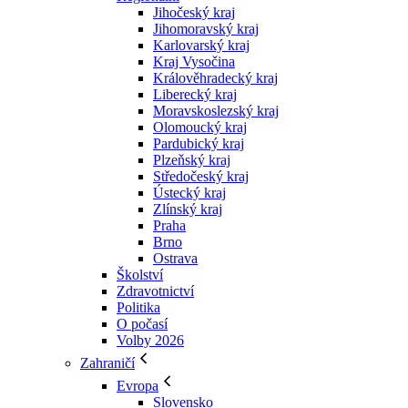
Jihočeský kraj
Jihomoravský kraj
Karlovarský kraj
Kraj Vysočina
Králověhradecký kraj
Liberecký kraj
Moravskoslezský kraj
Olomoucký kraj
Pardubický kraj
Plzeňský kraj
Středočeský kraj
Ústecký kraj
Zlínský kraj
Praha
Brno
Ostrava
Školství
Zdravotnictví
Politika
O počasí
Volby 2026
Zahraničí
Evropa
Slovensko