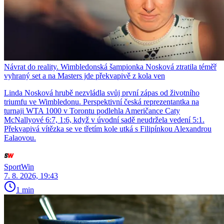
Návrat do reality. Wimbledonská šampionka Nosková ztratila téměř
vyhraný set a na Masters jde překvapivě z kola ven
Linda Nosková hrubě nezvládla svůj první zápas od životního
triumfu ve Wimbledonu. Perspektivní česká reprezentantka na
turnaji WTA 1000 v Torontu podlehla Američance Caty
McNallyové 6:7, 1:6, když v úvodní sadě neudržela vedení 5:1.
Překvapivá vítězka se ve třetím kole utká s Filipínkou Alexandrou
Ealaovou.
SportWin
7. 8. 2026, 19:43
1 min