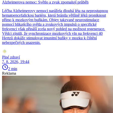
Alzheimerova nemoc: Světlo a zvuk zpomalují průběh
Léčba Alzheimerovy nemoci narážela dlouhá léta na neprostupnou
hematoencefalickou bariéru, která bránila většině léků proniknout
přímo k mozkovým buňkám. Objev takzvané neurostimulace
pomocí blikajícího světla a zvukových impulsů o specifické
frekvenci však přináší zcela nový pohled na možnost regenerace.
Vědci zjistili, že synchronizace mozkových vln na frekvenci 40
Hertzů dokáže stimulovat imunitní buňky v mozku k čištění
nebezpečných usazenin.
Plné zdraví
7. 8. 2026, 19:44
2 min
Reklama