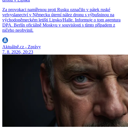
Za provokaci namířenou proti Rusku označilo v pátek ruské
velvyslanectví v Německu úterní nález dronu s výbušninou na
východoněmeckém letišti Lipsko/Halle. Informuje o tom agentura
DPA. Berlín oficiálně Moskvu v souvislosti s tímto případem z
ničeho neobvinil.
Aktuálně.cz - Zprávy
7. 8. 2026, 20:23