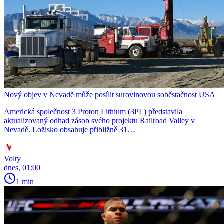
Nový objev v Nevadě může posílit surovinovou soběstačnost USA
Americká společnost 3 Proton Lithium (3PL) představila
aktualizovaný odhad zásob svého projektu Railroad Valley v
Nevadě. Ložisko obsahuje přibližně 31…
Volty
dnes, 01:00
1 min