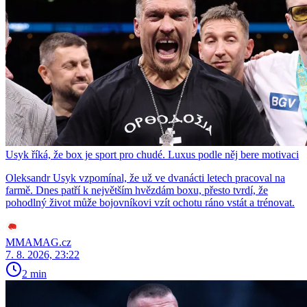
Usyk říká, že box je sport pro chudé. Luxus podle něj bere motivaci
Oleksandr Usyk vzpomínal, že už ve dvanácti letech pracoval na
farmě. Dnes patří k největším hvězdám boxu, přesto tvrdí, že
pohodlný život může bojovníkovi vzít ochotu ráno vstát a trénovat.
MMAMAG.cz
7. 8. 2026, 23:22
2 min