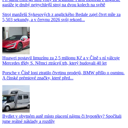
garáže je druhý nejrychlejší stroj na dvou kolech na světě
Stroj manželů Sykesových z anglického Bedale zajel čtvrt míle za
5,503 sekundy, a v červnu 2026 svůj rekord...
Huawei postavil limuzínu za 2,5 milionu Kč a v Číně s ní válcuje
Mercedes třídy S. Němci ztrácejí trh, který budovali 40 let
Porsche v Číně loni ztratilo čtvrtinu prodejů, BMW přišlo o osminu.
A čínské prémiové značky, které před...
Bydlet v obytném autě místo placení nájmu či hypotéky? Spočítali
jsme reálné náklady a rozdíly