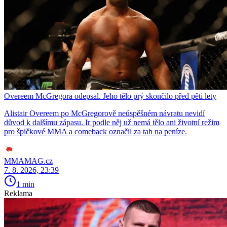
Overeem McGregora odepsal. Jeho tělo prý skončilo před pěti lety
Alistair Overeem po McGregorově neúspěšném návratu nevidí
důvod k dalšímu zápasu. Ir podle něj už nemá tělo ani životní režim
pro špičkové MMA a comeback označil za tah na peníze.
MMAMAG.cz
7. 8. 2026, 23:39
1 min
Reklama