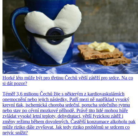
Horké léto může být pro třetinu Čechů větší zátěží pro srdce. Na co
si dát pozor?
Téměř 3,6 milionu Čechů žije s některým z kardiovaskulárních
onemocnění nebo jejich následky. Patří mezi ně například vysoký
krevní tlak, ischemická choroba srdeční, porucha srdečního rytmu
nebo stav po cévní mozkové příhodě. Právě tito lidé mohou hůře
zvládat vysoké letní teploty, dehydrataci, větší fyzickou zátěž i
změny režimu během dovolených. Častější konzumace alkoholu pak
může riziko dále zvyšovat. Jak tedy riziko problémů se srdcem co
nejvíc snížit?