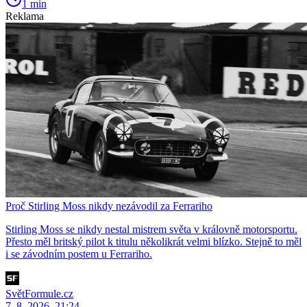
1 min
Reklama
Proč Stirling Moss nikdy nezávodil za Ferrariho
Stirling Moss se nikdy nestal mistrem světa v královně motorsportu.
Přesto měl britský pilot k titulu několikrát velmi blízko. Stejně to měl
i se závodním postem u Ferrariho.
SvětFormule.cz
7. 8. 2026, 21:24