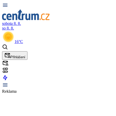
sobota 8. 8.
so 8. 8.
16°C
Přihlášení
Reklama