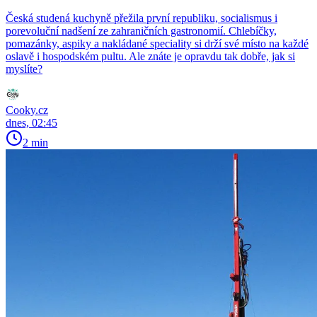
Česká studená kuchyně přežila první republiku, socialismus i
porevoluční nadšení ze zahraničních gastronomií. Chlebíčky,
pomazánky, aspiky a nakládané speciality si drží své místo na každé
oslavě i hospodském pultu. Ale znáte je opravdu tak dobře, jak si
myslíte?
Cooky.cz
dnes, 02:45
2 min