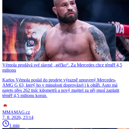
Vémola prodává své slavné „géčko“. Za Mercedes chce téměř 4,5
milionu
Karlos Vémola poslal do prodeje výrazně upravený Mercedes-
AMG G 63, který ho v minulosti doprovázel i k oltáři. Auto má
najeto přes 262 tisíc kilometrů a nový majitel za něj musí zaplatit
téměř 4,5 milionu korun.
MMAMAG.cz
7. 8. 2026, 23:14
1 min