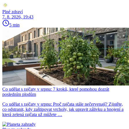
Plné zdraví
7. 8. 2026, 19:43
5 min
Co udělat s rajčaty v srpnu: 7 kroků, které pomohou dozrát
posledním plodům
Co udělat s rajčaty v srpnu: Proč rajčata stále nečervenají? Zjistěte,
co odstranit, kdy zaštipovat vrcholy, jak upravit zálivku a hnojení a
která zelená rajčata už můžete …