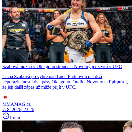
Szabová možná v Oktagonu skončila. Novotný ji už vidí v UFC
Lucia Szabová po výhře nad Lucií Pudilovou dál drží
neporazitelnost i dva pásy Oktagonu. Ondřej Novotný teď připustil,
že její další zápas už může přijít v UFC.
MMAMAG.cz
7. 8. 2026, 23:26
1 min