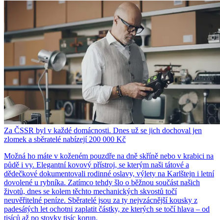
Za ČSSR byl v každé domácnosti. Dnes už se jich dochoval jen
zlomek a sběratelé nabízejí 200 000 Kč
Možná ho máte v koženém pouzdře na dně skříně nebo v krabici na
půdě i vy. Elegantní kovový přístroj, se kterým naši tátové a
dědečkové dokumentovali rodinné oslavy, výlety na Karlštejn i letní
dovolené u rybníka. Zatímco tehdy šlo o běžnou součást našich
životů, dnes se kolem těchto mechanických skvostů točí
neuvěřitelné peníze. Sběratelé jsou za ty nejvzácnější kousky z
padesátých let ochotni zaplatit částky, ze kterých se točí hlava – od
tisíců až po stovky tisíc korun.