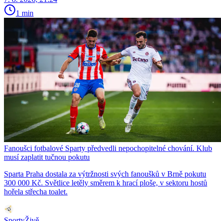
1 min
Fanoušci fotbalové Sparty předvedli nepochopitelné chování. Klub
musí zaplatit tučnou pokutu
Sparta Praha dostala za výtržnosti svých fanoušků v Brně pokutu
300 000 Kč. Světlice letěly směrem k hrací ploše, v sektoru hostů
hořela střecha toalet.
SportyŽivě