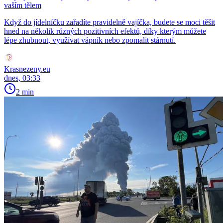
vaším tělem
Když do jídelníčku zařadíte pravidelně vajíčka, budete se moci těšit
hned na několik různých pozitivních efektů, díky kterým můžete
lépe zhubnout, využívat vápník nebo zpomalit stárnutí.
Krasnezeny.eu
dnes, 03:33
2 min