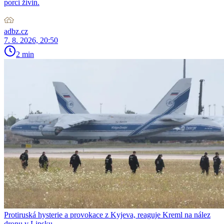
porci živin.
adbz.cz
7. 8. 2026, 20:50
2 min
Protiruská hysterie a provokace z Kyjeva, reaguje Kreml na nález
dronu v Lipsku