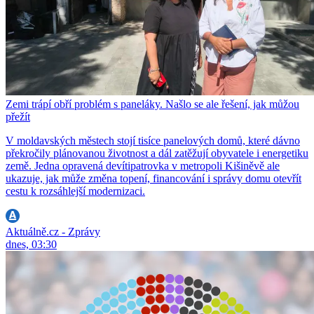
Zemi trápí obří problém s paneláky. Našlo se ale řešení, jak můžou
přežít
V moldavských městech stojí tisíce panelových domů, které dávno
překročily plánovanou životnost a dál zatěžují obyvatele i energetiku
země. Jedna opravená devítipatrovka v metropoli Kišiněvě ale
ukazuje, jak může změna topení, financování i správy domu otevřít
cestu k rozsáhlejší modernizaci.
Aktuálně.cz - Zprávy
dnes, 03:30