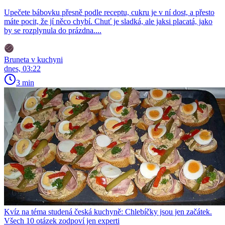
Upečete bábovku přesně podle receptu, cukru je v ní dost, a přesto
máte pocit, že jí něco chybí. Chuť je sladká, ale jaksi placatá, jako
by se rozplynula do prázdna....
Bruneta v kuchyni
dnes, 03:22
3 min
Kvíz na téma studená česká kuchyně: Chlebíčky jsou jen začátek.
Všech 10 otázek zodpoví jen experti