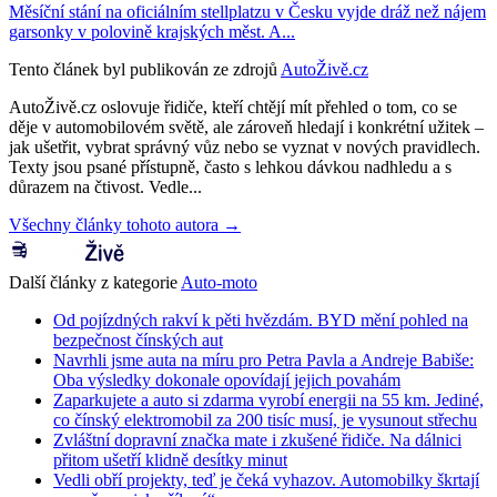
Měsíční stání na oficiálním stellplatzu v Česku vyjde dráž než nájem
garsonky v polovině krajských měst. A...
Tento článek byl publikován ze zdrojů
AutoŽivě.cz
AutoŽivě.cz oslovuje řidiče, kteří chtějí mít přehled o tom, co se
děje v automobilovém světě, ale zároveň hledají i konkrétní užitek –
jak ušetřit, vybrat správný vůz nebo se vyznat v nových pravidlech.
Texty jsou psané přístupně, často s lehkou dávkou nadhledu a s
důrazem na čtivost. Vedle...
Všechny články tohoto autora →
Další články z kategorie
Auto-moto
Od pojízdných rakví k pěti hvězdám. BYD mění pohled na
bezpečnost čínských aut
Navrhli jsme auta na míru pro Petra Pavla a Andreje Babiše:
Oba výsledky dokonale opovídají jejich povahám
Zaparkujete a auto si zdarma vyrobí energii na 55 km. Jediné,
co čínský elektromobil za 200 tisíc musí, je vysunout střechu
Zvláštní dopravní značka mate i zkušené řidiče. Na dálnici
přitom ušetří klidně desítky minut
Vedli obří projekty, teď je čeká vyhazov. Automobilky škrtají