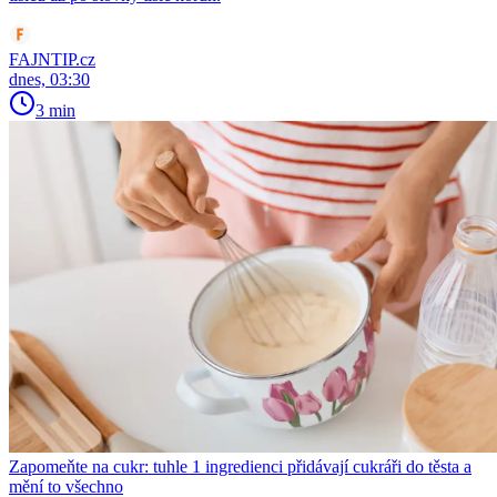
FAJNTIP.cz
dnes, 03:30
3 min
Zapomeňte na cukr: tuhle 1 ingredienci přidávají cukráři do těsta a
mění to všechno