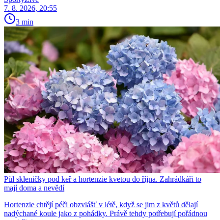
7. 8. 2026, 20:55
3 min
Půl skleničky pod keř a hortenzie kvetou do října. Zahrádkáři to
mají doma a nevědí
Hortenzie chtějí péči obzvlášť v létě, když se jim z květů dělají
nadýchané koule jako z pohádky. Právě tehdy potřebují pořádnou