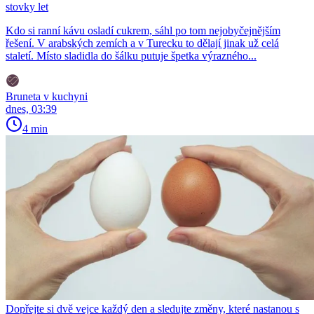
stovky let
Kdo si ranní kávu osladí cukrem, sáhl po tom nejobyčejnějším
řešení. V arabských zemích a v Turecku to dělají jinak už celá
staletí. Místo sladidla do šálku putuje špetka výrazného...
Bruneta v kuchyni
dnes, 03:39
4 min
Dopřejte si dvě vejce každý den a sledujte změny, které nastanou s