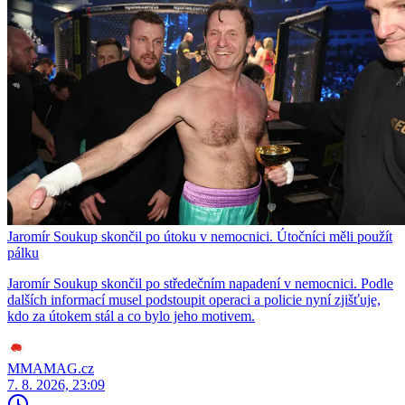
Jaromír Soukup skončil po útoku v nemocnici. Útočníci měli použít
pálku
Jaromír Soukup skončil po středečním napadení v nemocnici. Podle
dalších informací musel podstoupit operaci a policie nyní zjišťuje,
kdo za útokem stál a co bylo jeho motivem.
MMAMAG.cz
7. 8. 2026, 23:09