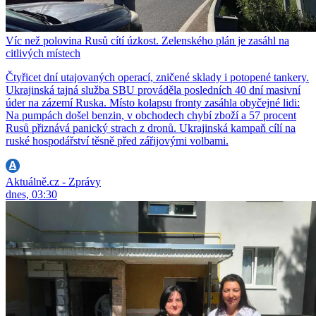
Víc než polovina Rusů cítí úzkost. Zelenského plán je zasáhl na
citlivých místech
Čtyřicet dní utajovaných operací, zničené sklady i potopené tankery.
Ukrajinská tajná služba SBU prováděla posledních 40 dní masivní
úder na zázemí Ruska. Místo kolapsu fronty zasáhla obyčejné lidi:
Na pumpách došel benzin, v obchodech chybí zboží a 57 procent
Rusů přiznává panický strach z dronů. Ukrajinská kampaň cílí na
ruské hospodářství těsně před zářijovými volbami.
Aktuálně.cz - Zprávy
dnes, 03:30