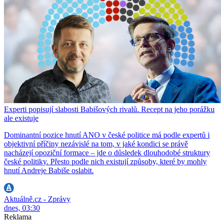
Experti popisují slabosti Babišových rivalů. Recept na jeho porážku
ale existuje
Dominantní pozice hnutí ANO v české politice má podle expertů i
objektivní příčiny nezávislé na tom, v jaké kondici se právě
nacházejí opoziční formace – jde o důsledek dlouhodobé struktury
české politiky. Přesto podle nich existují způsoby, které by mohly
hnutí Andreje Babiše oslabit.
Aktuálně.cz - Zprávy
dnes, 03:30
Reklama