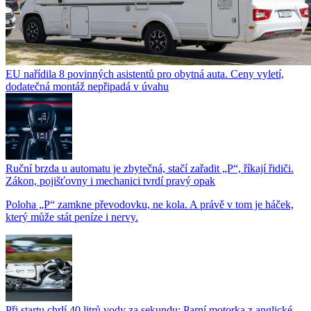
EU nařídila 8 povinných asistentů pro obytná auta. Ceny vyletí,
dodatečná montáž nepřipadá v úvahu
Ruční brzda u automatu je zbytečná, stačí zařadit „P“, říkají řidiči.
Zákon, pojišťovny i mechanici tvrdí pravý opak
Poloha „P“ zamkne převodovku, ne kola. A právě v tom je háček,
který může stát peníze i nervy.
Při startu chrlí 40 litrů vody za sekundu: Parní motorka z anglické