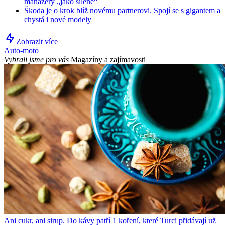
manažery „jako šílené“
Škoda je o krok blíž novému partnerovi. Spojí se s gigantem a
chystá i nové modely
Zobrazit více
Auto-moto
Vybrali jsme pro vás
Magazíny a zajímavosti
Ani cukr, ani sirup. Do kávy patří 1 koření, které Turci přidávají už