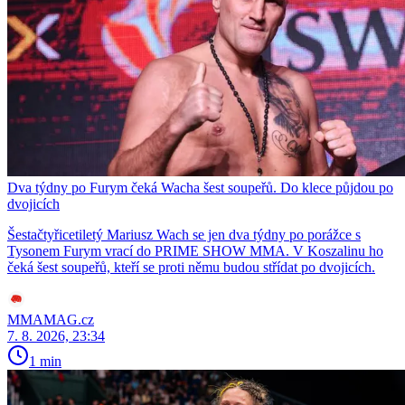
Dva týdny po Furym čeká Wacha šest soupeřů. Do klece půjdou po
dvojicích
Šestačtyřicetiletý Mariusz Wach se jen dva týdny po porážce s
Tysonem Furym vrací do PRIME SHOW MMA. V Koszalinu ho
čeká šest soupeřů, kteří se proti němu budou střídat po dvojicích.
MMAMAG.cz
7. 8. 2026, 23:34
1 min