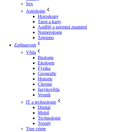
Sex
Astrologie
Horoskopy
Tarot a karty
Andělé a tajemná znamení
Numerologie
Tajemno
Zajímavosti
Věda
Biologie
Ekologie
Fyzika
Geografie
Historie
Chemie
Jazykověda
Vesmír
IT a technologie
Digital
Mobil
Technologie
Trendy
True crime