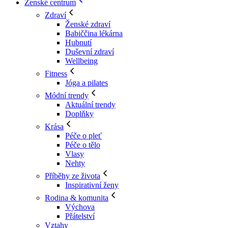
Ženské centrum
Zdraví
Ženské zdraví
Babiččina lékárna
Hubnutí
Duševní zdraví
Wellbeing
Fitness
Jóga a pilates
Módní trendy
Aktuální trendy
Doplňky
Krása
Péče o pleť
Péče o tělo
Vlasy
Nehty
Příběhy ze života
Inspirativní ženy
Rodina & komunita
Výchova
Přátelství
Vztahy