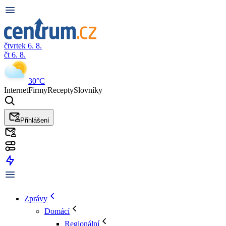
čtvrtek 6. 8.
čt 6. 8.
30°C
Internet
Firmy
Recepty
Slovníky
Přihlášení
Zprávy
Domácí
Regionální