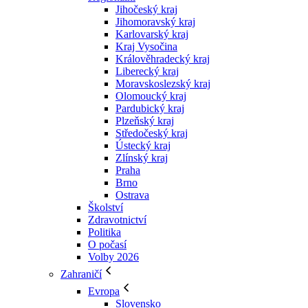
Jihočeský kraj
Jihomoravský kraj
Karlovarský kraj
Kraj Vysočina
Králověhradecký kraj
Liberecký kraj
Moravskoslezský kraj
Olomoucký kraj
Pardubický kraj
Plzeňský kraj
Středočeský kraj
Ústecký kraj
Zlínský kraj
Praha
Brno
Ostrava
Školství
Zdravotnictví
Politika
O počasí
Volby 2026
Zahraničí
Evropa
Slovensko