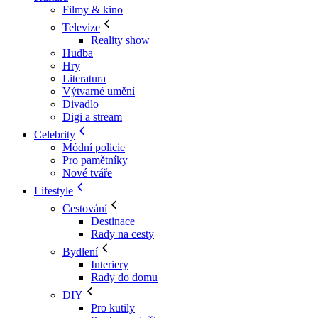
Filmy & kino
Televize
Reality show
Hudba
Hry
Literatura
Výtvarné umění
Divadlo
Digi a stream
Celebrity
Módní policie
Pro pamětníky
Nové tváře
Lifestyle
Cestování
Destinace
Rady na cesty
Bydlení
Interiery
Rady do domu
DIY
Pro kutily