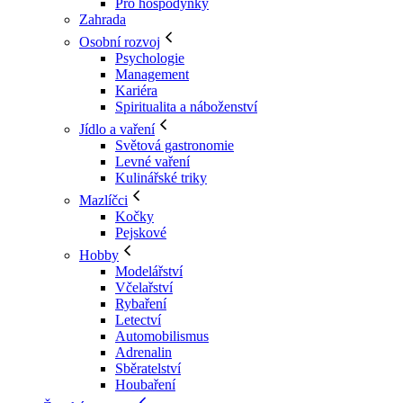
Pro hospodyňky
Zahrada
Osobní rozvoj
Psychologie
Management
Kariéra
Spiritualita a náboženství
Jídlo a vaření
Světová gastronomie
Levné vaření
Kulinářské triky
Mazlíčci
Kočky
Pejskové
Hobby
Modelářství
Včelařství
Rybaření
Letectví
Automobilismus
Adrenalin
Sběratelství
Houbaření