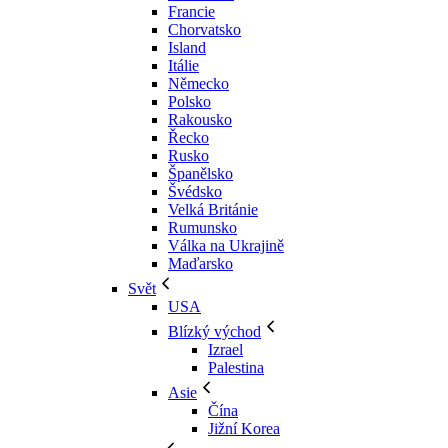
Francie
Chorvatsko
Island
Itálie
Německo
Polsko
Rakousko
Řecko
Rusko
Španělsko
Švédsko
Velká Británie
Rumunsko
Válka na Ukrajině
Maďarsko
Svět
USA
Blízký východ
Izrael
Palestina
Asie
Čína
Jižní Korea