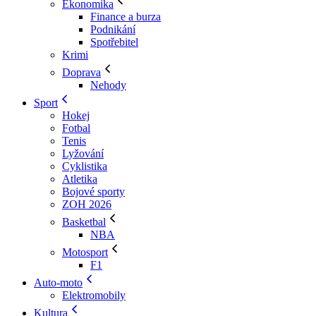
Ekonomika
Finance a burza
Podnikání
Spotřebitel
Krimi
Doprava
Nehody
Sport
Hokej
Fotbal
Tenis
Lyžování
Cyklistika
Atletika
Bojové sporty
ZOH 2026
Basketbal
NBA
Motosport
F1
Auto-moto
Elektromobily
Kultura