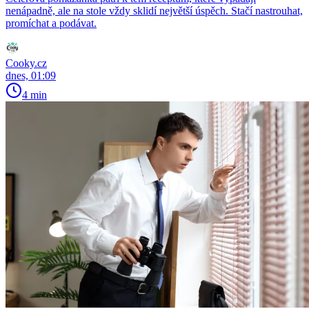
nenápadně, ale na stole vždy sklidí největší úspěch. Stačí nastrouhat,
promíchat a podávat.
Cooky.cz
dnes, 01:09
4 min