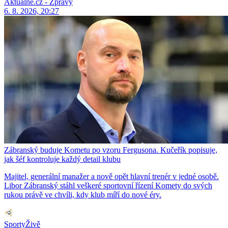
Aktuálně.cz - Zprávy
6. 8. 2026, 20:27
Zábranský buduje Kometu po vzoru Fergusona. Kučeřík popisuje,
jak šéf kontroluje každý detail klubu
Majitel, generální manažer a nově opět hlavní trenér v jedné osobě.
Libor Zábranský stáhl veškeré sportovní řízení Komety do svých
rukou právě ve chvíli, kdy klub míří do nové éry.
SportyŽivě