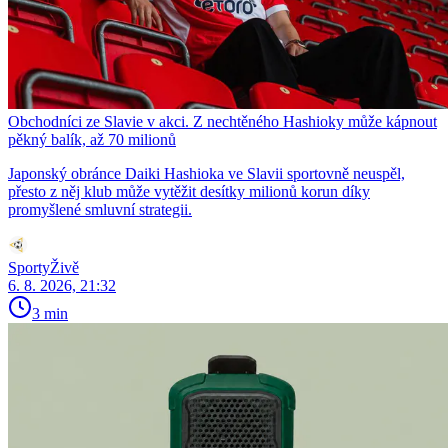
Obchodníci ze Slavie v akci. Z nechtěného Hashioky může kápnout
pěkný balík, až 70 milionů
Japonský obránce Daiki Hashioka ve Slavii sportovně neuspěl,
přesto z něj klub může vytěžit desítky milionů korun díky
promyšlené smluvní strategii.
SportyŽivě
6. 8. 2026, 21:32
3 min