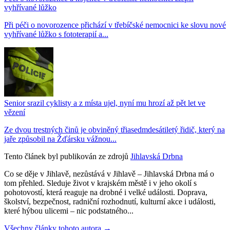
vyhřívané lůžko
Při péči o novorozence přichází v třebíčské nemocnici ke slovu nové
vyhřívané lůžko s fototerapií a...
Senior srazil cyklisty a z místa ujel, nyní mu hrozí až pět let ve
vězení
Ze dvou trestných činů je obviněný třiasedmdesátiletý řidič, který na
jaře způsobil na Žďársku vážnou...
Tento článek byl publikován ze zdrojů
Jihlavská Drbna
Co se děje v Jihlavě, nezůstává v Jihlavě – Jihlavská Drbna má o
tom přehled. Sleduje život v krajském městě i v jeho okolí s
pohotovostí, která reaguje na drobné i velké události. Doprava,
školství, bezpečnost, radniční rozhodnutí, kulturní akce i události,
které hýbou ulicemi – nic podstatného...
Všechny články tohoto autora →