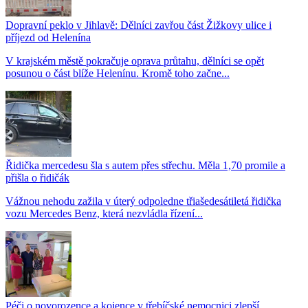
Dopravní peklo v Jihlavě: Dělníci zavřou část Žižkovy ulice i
příjezd od Helenína
V krajském městě pokračuje oprava průtahu, dělníci se opět
posunou o část blíže Helenínu. Kromě toho začne...
Řidička mercedesu šla s autem přes střechu. Měla 1,70 promile a
přišla o řidičák
Vážnou nehodu zažila v úterý odpoledne třiašedesátiletá řidička
vozu Mercedes Benz, která nezvládla řízení...
Péči o novorozence a kojence v třebíčské nemocnici zlepší