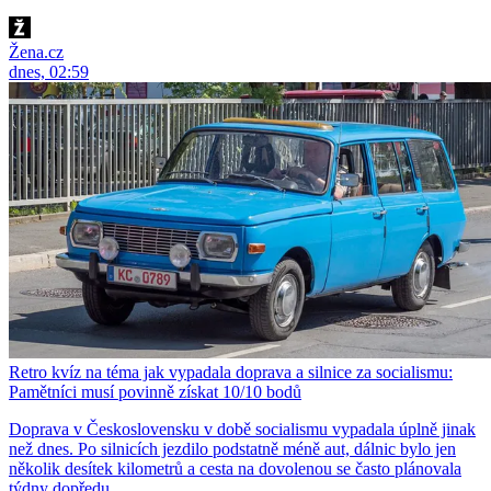
Žena.cz
dnes, 02:59
Retro kvíz na téma jak vypadala doprava a silnice za socialismu:
Pamětníci musí povinně získat 10/10 bodů
Doprava v Československu v době socialismu vypadala úplně jinak
než dnes. Po silnicích jezdilo podstatně méně aut, dálnic bylo jen
několik desítek kilometrů a cesta na dovolenou se často plánovala
týdny dopředu.