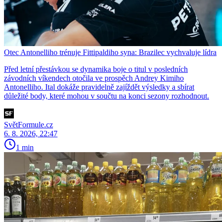
Otec Antonelliho trénuje Fittipaldiho syna: Brazilec vychvaluje lídra
Před letní přestávkou se dynamika boje o titul v posledních
závodních víkendech otočila ve prospěch Andrey Kimiho
Antonelliho. Ital dokáže pravidelně zajíždět výsledky a sbírat
důležité body, které mohou v součtu na konci sezony rozhodnout.
SvětFormule.cz
6. 8. 2026, 22:47
1 min