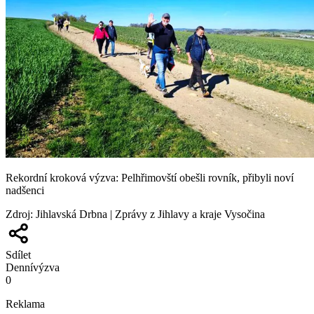
Rekordní kroková výzva: Pelhřimovští obešli rovník, přibyli noví
nadšenci
Zdroj
:
Jihlavská Drbna | Zprávy z Jihlavy a kraje Vysočina
Sdílet
Denní
výzva
0
Reklama