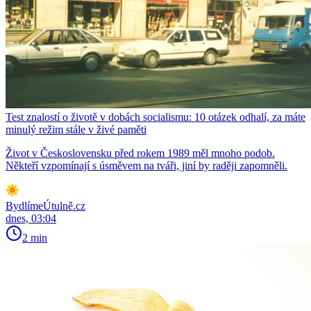
Test znalostí o životě v dobách socialismu: 10 otázek odhalí, za máte
minulý režim stále v živé paměti
Život v Československu před rokem 1989 měl mnoho podob.
Někteří vzpomínají s úsměvem na tváři, jiní by raději zapomněli.
BydlímeÚtulně.cz
dnes, 03:04
2 min