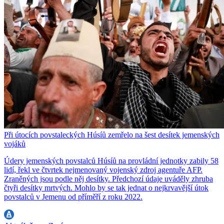
Při útocích povstaleckých Húsíů zemřelo na šest desítek jemenských
vojáků
Údery jemenských povstalců Húsíů na provládní jednotky zabily 58
lidí, řekl ve čtvrtek nejmenovaný vojenský zdroj agentuře AFP.
Zraněných jsou podle něj desítky. Předchozí údaje uváděly zhruba
čtyři desítky mrtvých. Mohlo by se tak jednat o nejkrvavější útok
povstalců v Jemenu od příměří z roku 2022.