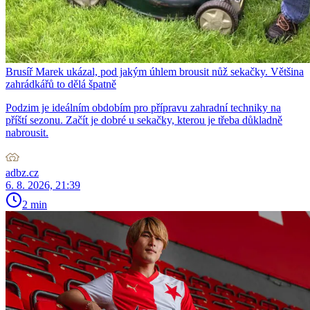
Brusíř Marek ukázal, pod jakým úhlem brousit nůž sekačky. Většina
zahrádkářů to dělá špatně
Podzim je ideálním obdobím pro přípravu zahradní techniky na
příští sezonu. Začít je dobré u sekačky, kterou je třeba důkladně
nabrousit.
adbz.cz
6. 8. 2026, 21:39
2 min