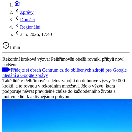
Zprávy
Domácí
Regionální
3. 5. 2026, 17:40
1 min
Rekordní kroková výzva: Pelhřimovští obešli rovník, přibyli noví
nadšenci
Přidejte si obsah Centrum.cz do oblíbených zdrojů pro Google
hledání a Google zprávy
Také lidé v Pelhřimově se letos zapojili do dubnové výzvy 10 000
kroků, a to rovnou v rekordním množství. Jde o výzvu, která
podporuje návrat pravidelné chůze do každodenního života a
motivuje lidi k aktivnějšímu pohybu.