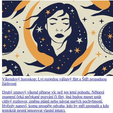
Víkendový horoskop: Lvi rozjedou vášnivý flirt a Štíři propadnou
žárlivosti
Druhý srpnový víkend přinese víc než jen letní pohodu. Některá
znamení čeká nečekané pozvání či flirt, jiná budou muset ustát
citlivý rozhovor, změnu plánů nebo návrat starých pochybností.
Hvězdy napoví, komu prospěje odvaha, kdo by měl zpomalit a kdo
tentokrát nesmí ignorovat vlastní intuici.