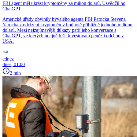
FBI agent měl ukrást kryptoměny za milion dolarů. Usvědčil ho
ChatGPT
Americké úřady obvinily bývalého agenta FBI Patricka Stevena
Yarocha z odcizení kryptoměn v hodnotě přibližně jednoho milionu
dolarů. Mezi nejzajímavější důkazy patří jeho konverzace s
ChatGPT, ve kterých údajně řešil investování peněz i odchod z
USA.
cdr.cz
dnes, 01:00
2 min