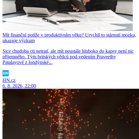
Mít finanční potíže v produktivním věku? Urychlí to stárnutí mozku,
ukazuje výzkum
Sice chudoba cti netratí, ale mít neustále hluboko do kapsy není nic
příjemného. Tým britských vědců pod vedením Praveethy
Patalayové z londýnské...
HN.cz
6. 8. 2026, 22:00