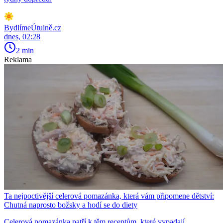
BydlímeÚtulně.cz
dnes, 02:28
2 min
Reklama
Ta nejpoctivější celerová pomazánka, která vám připomene dětství:
Chutná naprosto božsky a hodí se do diety
Celerová pomazánka patří k těm receptům, které vypadají