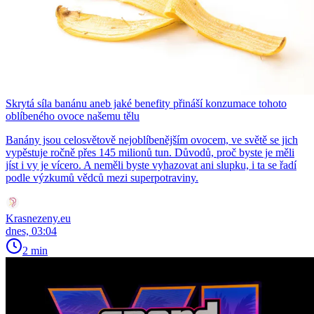
Skrytá síla banánu aneb jaké benefity přináší konzumace tohoto
oblíbeného ovoce našemu tělu
Banány jsou celosvětově nejoblíbenějším ovocem, ve světě se jich
vypěstuje ročně přes 145 milionů tun. Důvodů, proč byste je měli
jíst i vy je vícero. A neměli byste vyhazovat ani slupku, i ta se řadí
podle výzkumů vědců mezi superpotraviny.
Krasnezeny.eu
dnes, 03:04
2 min