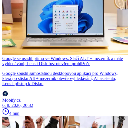
Google se usadil přímo ve Windows. Stačí ALT + mezerník a máte
vyhledávání, Lens i Disk bez otevření prohlížeče
Google spustil samostatnou desktopovou aplikaci pro Windows,
která po stisku Alt + mezerník otevře vyhledávání, AI asistenta,
Lens i přístup k Disku.
Mobify.cz
6. 8. 2026, 20:32
4 min