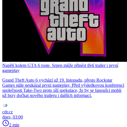
Napětí kolem GTA 6 roste. Srpen může přinést třetí trailer i první
gameplay
Grand Theft Auto 6 vychází už 19. listopadu, přesto Rockstar
Games stále neukázal první gameplay. Před výsledkovou konferencí
společnosti Take-Two proto sílí spekulace, že by se fanoušci mohli
už brzy dočkat nového traileru i dalších informací.
cdr.cz
dnes, 03:00
2 min