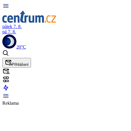
pátek 7. 8.
pá 7. 8.
20°C
Přihlášení
Reklama