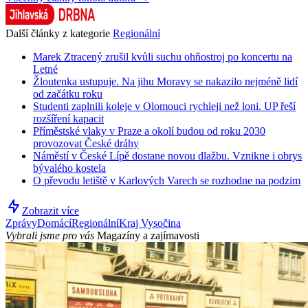
Další články z kategorie
Regionální
Marek Ztracený zrušil kvůli suchu ohňostroj po koncertu na
Letné
Žloutenka ustupuje. Na jihu Moravy se nakazilo nejméně lidí
od začátku roku
Studenti zaplnili koleje v Olomouci rychleji než loni. UP řeší
rozšíření kapacit
Příměstské vlaky v Praze a okolí budou od roku 2030
provozovat České dráhy
Náměstí v České Lípě dostane novou dlažbu. Vznikne i obrys
bývalého kostela
O převodu letiště v Karlových Varech se rozhodne na podzim
Zobrazit více
Zprávy
Domácí
Regionální
Kraj Vysočina
Vybrali jsme pro vás
Magazíny a zajímavosti