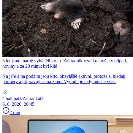
5 let jsme marně vyháněli krtka. Zahradník vzal kuchyňský odpad,
noviny a za 20 minut byl klid
Na jaře a na podzim jsou krtci obzvláště aktivní, protože si hledají
partnery a připravují se na zimu. Vypudit je tedy musíte včas.
Chalupáři-Zahrádkáři
6. 8. 2026, 20:45
2 min