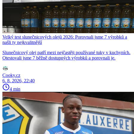
Velký test slunečnicových olejů 2026: Porovnali jsme 7 výrobků a
našli ty nejkvalitnější
Slunečnicový olej patří mezi nejčastěji používané tuky v kuchyních.
Otestovali jsme 7 běžně dostupných výrobků a porovnali je.
Cooky.cz
6. 8. 2026, 22:40
4 min