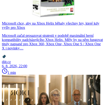
Microsoft chce, aby na Xbox Helix běhaly všechny hry, které kdy
vyšly pro Xbox
Microsoft začal prosazovat strategii v podobě maximální herní
kompatibility nadcházejícího Xbox Helix. Měly by na něm fungovat
tituly napsané pro Xbox 360, Xbox One, Xbox One S / Xbox One
X i novinky…
diit.cz
6. 8. 2026, 22:00
1 min