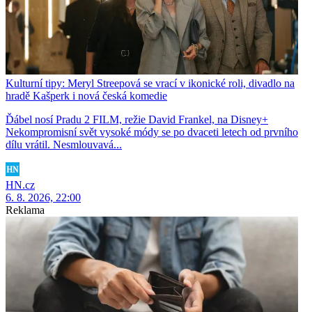
Kulturní tipy: Meryl Streepová se vrací v ikonické roli, divadlo na
hradě Kašperk i nová česká komedie
Ďábel nosí Pradu 2 FILM, režie David Frankel, na Disney+
Nekompromisní svět vysoké módy se po dvaceti letech od prvního
dílu vrátil. Nesmlouvavá...
HN.cz
6. 8. 2026, 22:00
Reklama