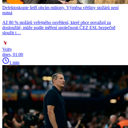
Defektoskopie šetří obcím miliony. Výměna většiny stožárů není
nutná
Až 80 % stožárů veřejného osvětlení, které obce považují za
dosloužilé, může podle měření společnosti ČEZ ESL bezpečně
sloužit i…
Volty
dnes, 01:00
1 min