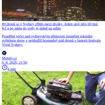
89 dronů se v Sydney zřítilo mezi diváky. Jeden stojí přes 60 tisíc
Kč a po pádu do vody je úplně na odpis
Pondělní večer nad sydneyským přístavem proměnil rekordní
světelnou show v nejdražší hromadný pád dronů v historii festivalu
Vivid Sydney.
Mobify.cz
6. 8. 2026, 21:56
4 min