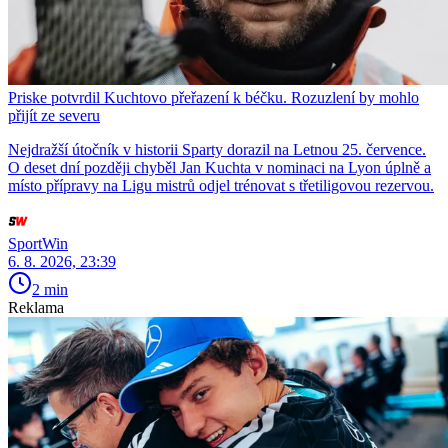
Priske potvrdil Kuchtovo přeřazení k béčku. Rozuzlení by mohlo
přijít ze severu
Nejdražší útočník v historii Sparty dorazil na Letnou 25. července.
O deset dní později chyběl Jan Kuchta v nominaci na Lyon úplně a
místo přípravy na Ligu mistrů odjel trénovat s třetiligovou rezervou.
SportWin
6. 8. 2026, 23:39
2 min
Reklama