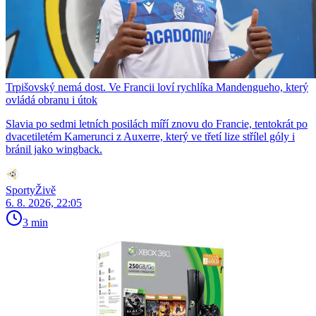
Trpišovský nemá dost. Ve Francii loví rychlíka Mandengueho, který
ovládá obranu i útok
Slavia po sedmi letních posilách míří znovu do Francie, tentokrát po
dvacetiletém Kamerunci z Auxerre, který ve třetí lize střílel góly i
bránil jako wingback.
SportyŽivě
6. 8. 2026, 22:05
3 min