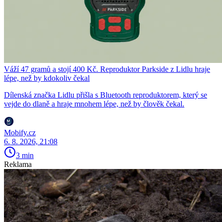
Váží 47 gramů a stojí 400 Kč. Reproduktor Parkside z Lidlu hraje
lépe, než by kdokoliv čekal
Dílenská značka Lidlu přišla s Bluetooth reproduktorem, který se
vejde do dlaně a hraje mnohem lépe, než by člověk čekal.
Mobify.cz
6. 8. 2026, 21:08
3 min
Reklama