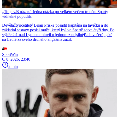
„To je váš názor." Jedna otázka po velkém večeru trenéra Sparty
viditelně popudila
Devětačtyřicetiletý Brian Priske posadil kapitána na lavičku a do
základní sestavy poslal muže, který byl ve Spartě sotva čtyři dny. Po
výhře 2:1 nad Lyonem mluvil o jednom z nejsilnějších večerů, jaké
na Letné za svého druhého angažmá zažil.
SportWin
6. 8. 2026, 23:40
2 min