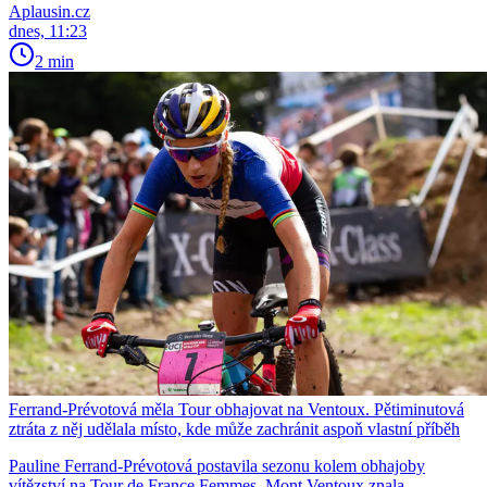
Aplausin.cz
dnes, 11:23
2 min
Ferrand-Prévotová měla Tour obhajovat na Ventoux. Pětiminutová
ztráta z něj udělala místo, kde může zachránit aspoň vlastní příběh
Pauline Ferrand-Prévotová postavila sezonu kolem obhajoby
vítězství na Tour de France Femmes. Mont Ventoux znala,