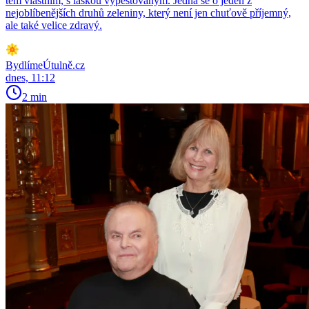
těm vlastním, s láskou vypěstovaným. Jedná se o jeden z
nejoblíbenějších druhů zeleniny, který není jen chuťově příjemný,
ale také velice zdravý.
BydlímeÚtulně.cz
dnes, 11:12
2 min