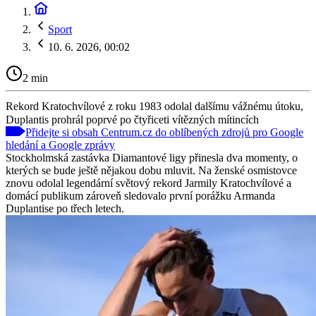
Sport
10. 6. 2026, 00:02
2 min
Rekord Kratochvílové z roku 1983 odolal dalšímu vážnému útoku,
Duplantis prohrál poprvé po čtyřiceti vítězných mítincích
Přidejte si obsah Centrum.cz do oblíbených zdrojů pro Google
hledání a Google zprávy
Stockholmská zastávka Diamantové ligy přinesla dva momenty, o
kterých se bude ještě nějakou dobu mluvit. Na ženské osmistovce
znovu odolal legendární světový rekord Jarmily Kratochvílové a
domácí publikum zároveň sledovalo první porážku Armanda
Duplantise po třech letech.