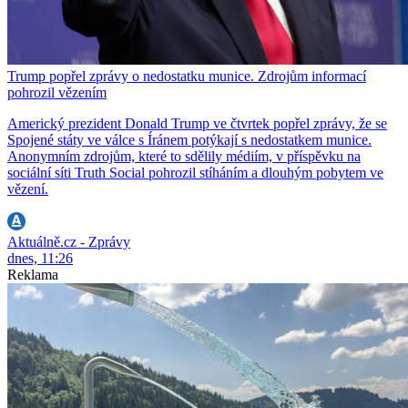
Trump popřel zprávy o nedostatku munice. Zdrojům informací
pohrozil vězením
Americký prezident Donald Trump ve čtvrtek popřel zprávy, že se
Spojené státy ve válce s Íránem potýkají s nedostatkem munice.
Anonymním zdrojům, které to sdělily médiím, v příspěvku na
sociální síti Truth Social pohrozil stíháním a dlouhým pobytem ve
vězení.
Aktuálně.cz - Zprávy
dnes, 11:26
Reklama