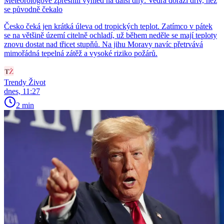
Meteorologové zpřesnili výhled na další dny: Vedra dorazí dřív, než
se původně čekalo
Česko čeká jen krátká úleva od tropických teplot. Zatímco v pátek
se na většině území citelně ochladí, už během neděle se mají teploty
znovu dostat nad třicet stupňů. Na jihu Moravy navíc přetrvává
mimořádná tepelná zátěž a vysoké riziko požárů.
Trendy Život
dnes, 11:27
2 min