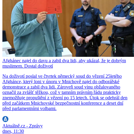
Afghánec najel do davu a zabil dva lidi, aby ukázal, že je dobrým
muslimem. Dostal doživotí
Na doživotí poslal ve čtvrtek německý soud do vězení 25letého
Afghánce, který loni v únoru v Mnichově najel do odborářské
demonstrace a zabil dva lidi. Zároveň soud vinu obžalovaného
označil za zvlášť těžkou, což v tamním právním řádu prakticky
znemožňuje propuštění z vězení po 15 letech. Útok se odehrál den
před začátkem Mnichovské bezpečnostní konference a deset dní
před parlamentními volbami.
Aktuálně.cz - Zprávy
dnes, 11:30