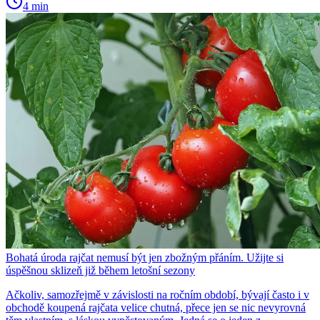
4 min
Bohatá úroda rajčat nemusí být jen zbožným přáním. Užijte si
úspěšnou sklizeň již během letošní sezony
Ačkoliv, samozřejmě v závislosti na ročním období, bývají často i v
obchodě koupená rajčata velice chutná, přece jen se nic nevyrovná