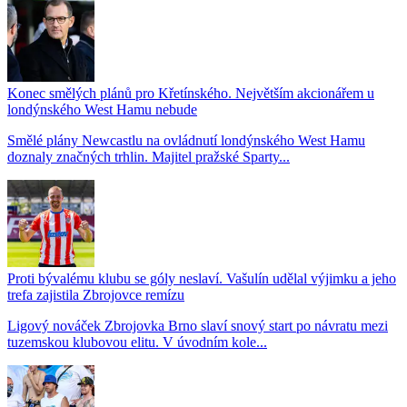
Konec smělých plánů pro Křetínského. Největším akcionářem u
londýnského West Hamu nebude
Smělé plány Newcastlu na ovládnutí londýnského West Hamu
doznaly značných trhlin. Majitel pražské Sparty...
Proti bývalému klubu se góly neslaví. Vašulín udělal výjimku a jeho
trefa zajistila Zbrojovce remízu
Ligový nováček Zbrojovka Brno slaví snový start po návratu mezi
tuzemskou klubovou elitu. V úvodním kole...