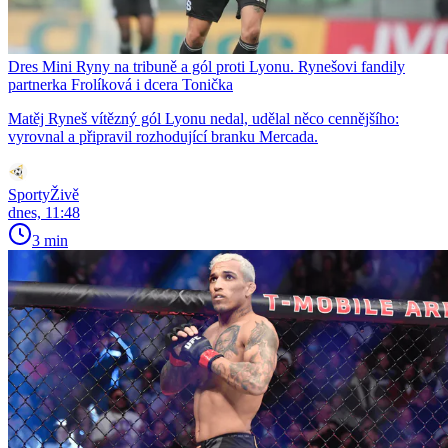
Dres Mini Ryny na tribuně a gól proti Lyonu. Rynešovi fandily
partnerka Frolíková i dcera Tonička
Matěj Ryneš vítězný gól Lyonu nedal, udělal něco cennějšího:
vyrovnal a připravil rozhodující branku Mercada.
SportyŽivě
dnes, 11:48
3 min