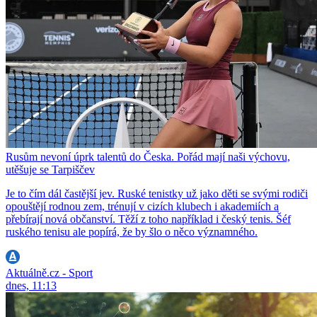
Rusům nevoní úprk talentů do Česka. Pořád mají naši výchovu,
utěšuje se Tarpiščev
Je to čím dál častější jev. Ruské tenistky už jako děti se svými rodiči
opouštějí rodnou zem, trénují v cizích klubech i akademiích a
přebírají nová občanství. Těží z toho například i český tenis. Šéf
ruského tenisu ale popírá, že by šlo o něco významného.
Aktuálně.cz - Sport
dnes, 11:13