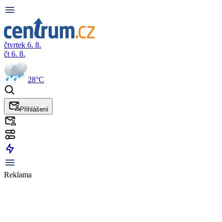
čtvrtek 6. 8.
čt 6. 8.
28°C
Přihlášení
Reklama