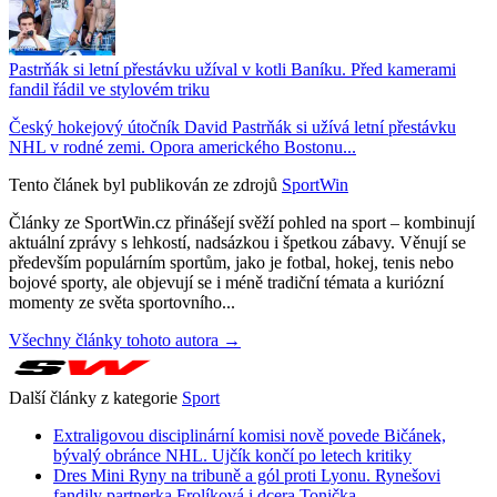
Pastrňák si letní přestávku užíval v kotli Baníku. Před kamerami
fandil řádil ve stylovém triku
Český hokejový útočník David Pastrňák si užívá letní přestávku
NHL v rodné zemi. Opora amerického Bostonu...
Tento článek byl publikován ze zdrojů
SportWin
Články ze SportWin.cz přinášejí svěží pohled na sport – kombinují
aktuální zprávy s lehkostí, nadsázkou i špetkou zábavy. Věnují se
především populárním sportům, jako je fotbal, hokej, tenis nebo
bojové sporty, ale objevují se i méně tradiční témata a kuriózní
momenty ze světa sportovního...
Všechny články tohoto autora →
Další články z kategorie
Sport
Extraligovou disciplinární komisi nově povede Bičánek,
bývalý obránce NHL. Ujčík končí po letech kritiky
Dres Mini Ryny na tribuně a gól proti Lyonu. Rynešovi
fandily partnerka Frolíková i dcera Tonička