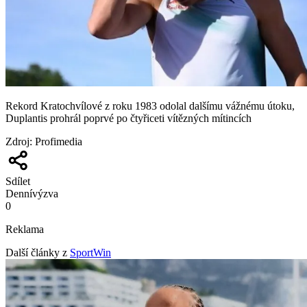
Rekord Kratochvílové z roku 1983 odolal dalšímu vážnému útoku,
Duplantis prohrál poprvé po čtyřiceti vítězných mítincích
Zdroj
:
Profimedia
Sdílet
Denní
výzva
0
Reklama
Další články z
SportWin