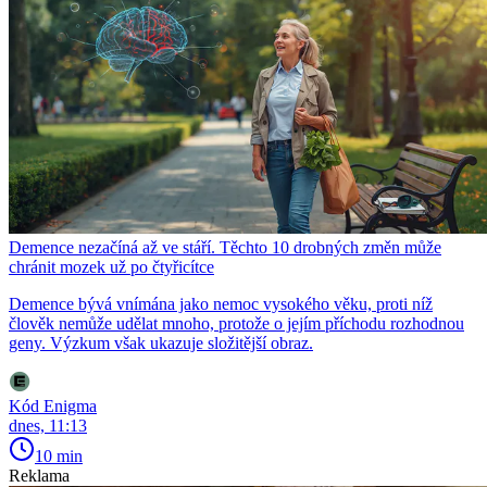
Demence nezačíná až ve stáří. Těchto 10 drobných změn může
chránit mozek už po čtyřicítce
Demence bývá vnímána jako nemoc vysokého věku, proti níž
člověk nemůže udělat mnoho, protože o jejím příchodu rozhodnou
geny. Výzkum však ukazuje složitější obraz.
Kód Enigma
dnes, 11:13
10 min
Reklama