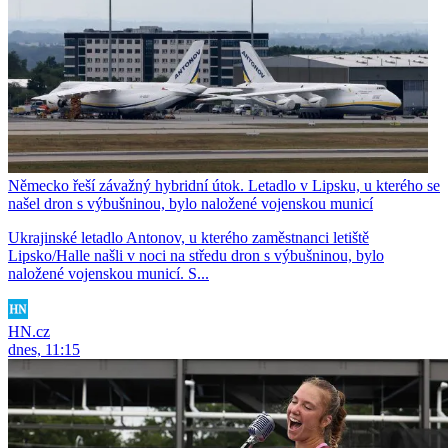
Německo řeší závažný hybridní útok. Letadlo v Lipsku, u kterého se
našel dron s výbušninou, bylo naložené vojenskou municí
Ukrajinské letadlo Antonov, u kterého zaměstnanci letiště
Lipsko/Halle našli v noci na středu dron s výbušninou, bylo
naložené vojenskou municí. S...
HN.cz
dnes, 11:15