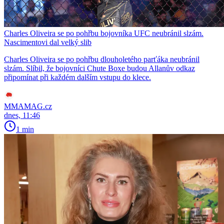
Charles Oliveira se po pohřbu bojovníka UFC neubránil slzám.
Nascimentovi dal velký slib
Charles Oliveira se po pohřbu dlouholetého parťáka neubránil
slzám. Slíbil, že bojovníci Chute Boxe budou Allanův odkaz
připomínat při každém dalším vstupu do klece.
MMAMAG.cz
dnes, 11:46
1 min