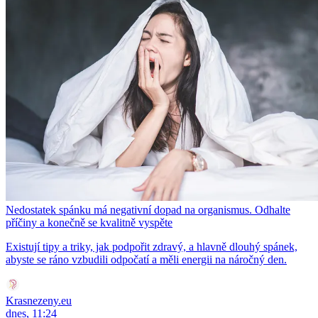
Nedostatek spánku má negativní dopad na organismus. Odhalte
příčiny a konečně se kvalitně vyspěte
Existují tipy a triky, jak podpořit zdravý, a hlavně dlouhý spánek,
abyste se ráno vzbudili odpočatí a měli energii na náročný den.
Krasnezeny.eu
dnes, 11:24