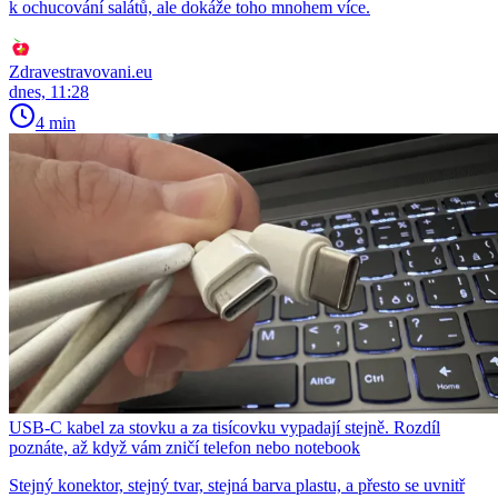
k ochucování salátů, ale dokáže toho mnohem více.
Zdravestravovani.eu
dnes, 11:28
4 min
USB-C kabel za stovku a za tisícovku vypadají stejně. Rozdíl
poznáte, až když vám zničí telefon nebo notebook
Stejný konektor, stejný tvar, stejná barva plastu, a přesto se uvnitř