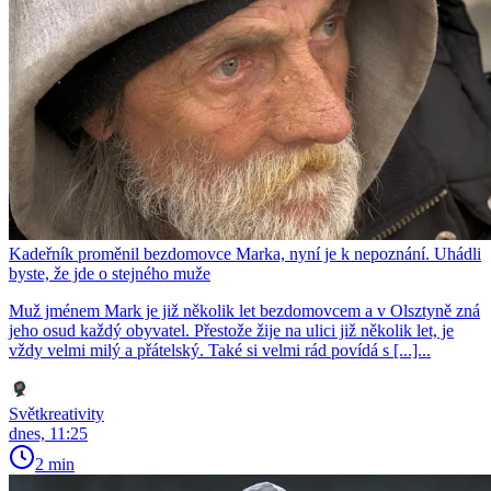
Kadeřník proměnil bezdomovce Marka, nyní je k nepoznání. Uhádli
byste, že jde o stejného muže
Muž jménem Mark je již několik let bezdomovcem a v Olsztyně zná
jeho osud každý obyvatel. Přestože žije na ulici již několik let, je
vždy velmi milý a přátelský. Také si velmi rád povídá s [...]...
Světkreativity
dnes, 11:25
2 min