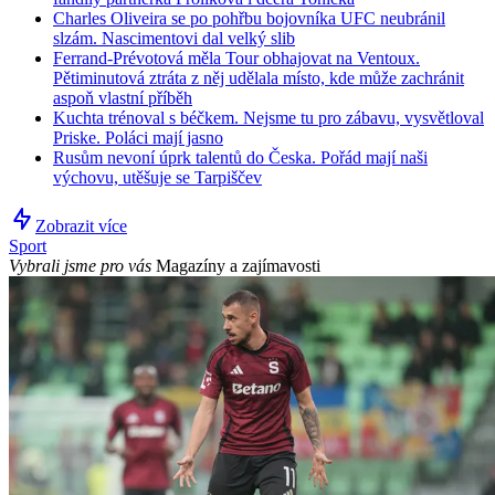
Charles Oliveira se po pohřbu bojovníka UFC neubránil
slzám. Nascimentovi dal velký slib
Ferrand-Prévotová měla Tour obhajovat na Ventoux.
Pětiminutová ztráta z něj udělala místo, kde může zachránit
aspoň vlastní příběh
Kuchta trénoval s béčkem. Nejsme tu pro zábavu, vysvětloval
Priske. Poláci mají jasno
Rusům nevoní úprk talentů do Česka. Pořád mají naši
výchovu, utěšuje se Tarpiščev
Zobrazit více
Sport
Vybrali jsme pro vás
Magazíny a zajímavosti