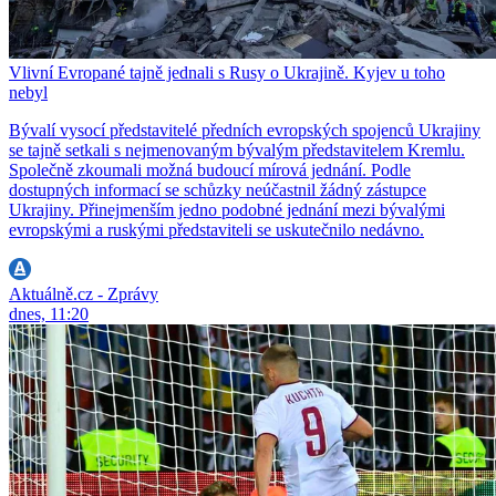
Vlivní Evropané tajně jednali s Rusy o Ukrajině. Kyjev u toho
nebyl
Bývalí vysocí představitelé předních evropských spojenců Ukrajiny
se tajně setkali s nejmenovaným bývalým představitelem Kremlu.
Společně zkoumali možná budoucí mírová jednání. Podle
dostupných informací se schůzky neúčastnil žádný zástupce
Ukrajiny. Přinejmenším jedno podobné jednání mezi bývalými
evropskými a ruskými představiteli se uskutečnilo nedávno.
Aktuálně.cz - Zprávy
dnes, 11:20