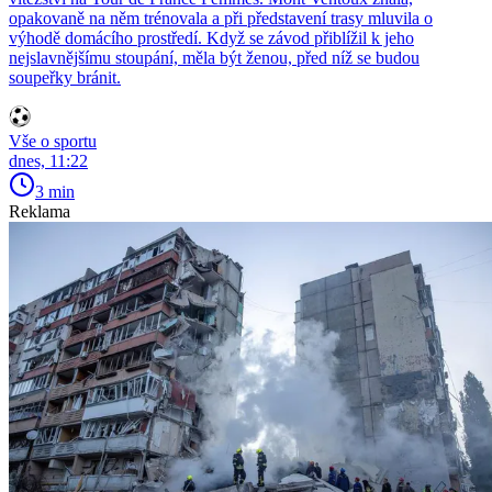
opakovaně na něm trénovala a při představení trasy mluvila o
výhodě domácího prostředí. Když se závod přiblížil k jeho
nejslavnějšímu stoupání, měla být ženou, před níž se budou
soupeřky bránit.
Vše o sportu
dnes, 11:22
3 min
Reklama