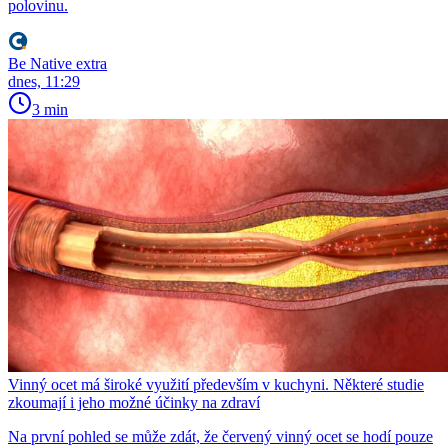
polovinu.
Be Native extra
dnes, 11:29
3 min
Vinný ocet má široké využití především v kuchyni. Některé studie
zkoumají i jeho možné účinky na zdraví
Na první pohled se může zdát, že červený vinný ocet se hodí pouze