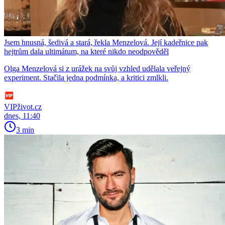
Jsem hnusná, šedivá a stará, řekla Menzelová. Její kadeřnice pak
hejtrům dala ultimátum, na které nikdo neodpověděl
Olga Menzelová si z urážek na svůj vzhled udělala veřejný
experiment. Stačila jedna podmínka, a kritici zmlkli.
VIPživot.cz
dnes, 11:40
3 min