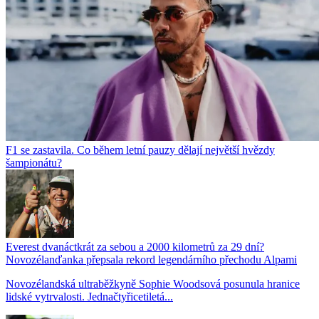
F1 se zastavila. Co během letní pauzy dělají největší hvězdy
šampionátu?
Everest dvanáctkrát za sebou a 2000 kilometrů za 29 dní?
Novozélanďanka přepsala rekord legendárního přechodu Alpami
Novozélandská ultraběžkyně Sophie Woodsová posunula hranice
lidské vytrvalosti. Jednačtyřicetiletá...