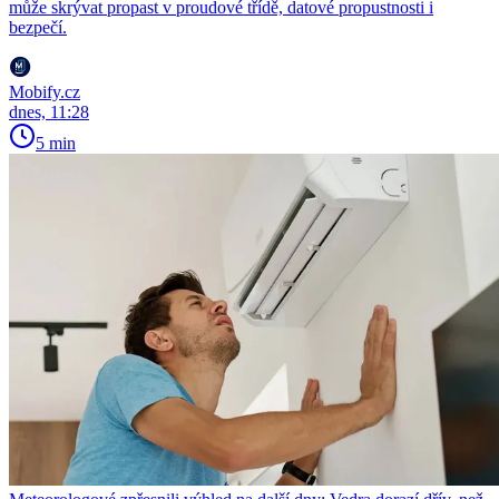
může skrývat propast v proudové třídě, datové propustnosti i
bezpečí.
Mobify.cz
dnes, 11:28
5 min