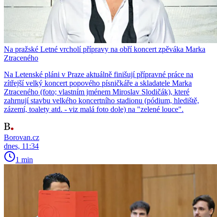
Na pražské Letné vrcholí přípravy na obří koncert zpěváka Marka
Ztraceného
Na Letenské pláni v Praze aktuálně finišují přípravné práce na
zítřejší velký koncert popového písničkáře a skladatele Marka
Ztraceného (foto; vlastním jménem Miroslav Slodičák), které
zahrnují stavbu velkého koncertního stadionu (pódium, hlediště,
zázemí, toalety atd. - viz malá foto dole) na "zelené louce".
Borovan.cz
dnes, 11:34
1 min