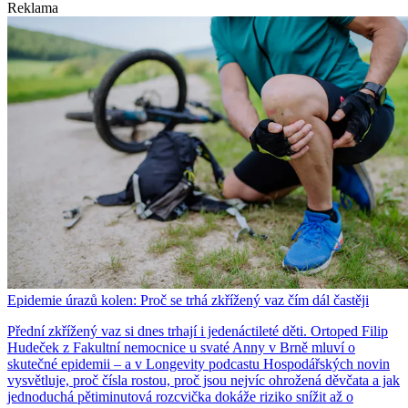
Reklama
Epidemie úrazů kolen: Proč se trhá zkřížený vaz čím dál častěji
Přední zkřížený vaz si dnes trhají i jedenáctileté děti. Ortoped Filip
Hudeček z Fakultní nemocnice u svaté Anny v Brně mluví o
skutečné epidemii – a v Longevity podcastu Hospodářských novin
vysvětluje, proč čísla rostou, proč jsou nejvíc ohrožená děvčata a jak
jednoduchá pětiminutová rozcvička dokáže riziko snížit až o