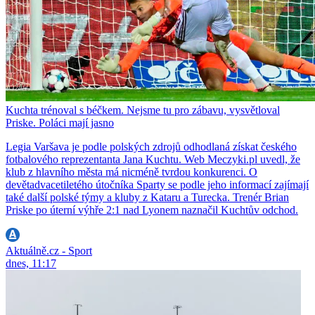
Kuchta trénoval s béčkem. Nejsme tu pro zábavu, vysvětloval
Priske. Poláci mají jasno
Legia Varšava je podle polských zdrojů odhodlaná získat českého
fotbalového reprezentanta Jana Kuchtu. Web Meczyki.pl uvedl, že
klub z hlavního města má nicméně tvrdou konkurenci. O
devětadvacetiletého útočníka Sparty se podle jeho informací zajímají
také další polské týmy a kluby z Kataru a Turecka. Trenér Brian
Priske po úterní výhře 2:1 nad Lyonem naznačil Kuchtův odchod.
Aktuálně.cz - Sport
dnes, 11:17