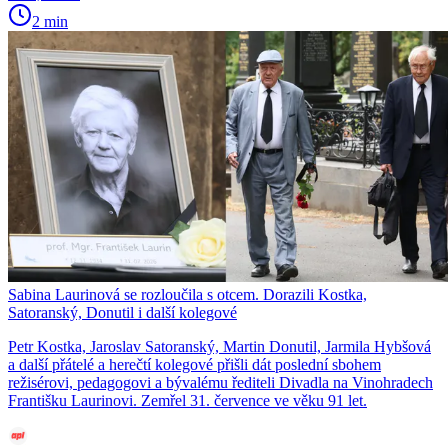
2 min
Sabina Laurinová se rozloučila s otcem. Dorazili Kostka,
Satoranský, Donutil i další kolegové
Petr Kostka, Jaroslav Satoranský, Martin Donutil, Jarmila Hybšová
a další přátelé a herečtí kolegové přišli dát poslední sbohem
režisérovi, pedagogovi a bývalému řediteli Divadla na Vinohradech
Františku Laurinovi. Zemřel 31. července ve věku 91 let.