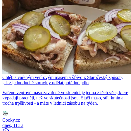
Chléb s vařeným vepřovým masem a šťávou: Staročeský způsob,
jak z jednoduché suroviny udělat pořádné jídlo
Vařené vepřové maso zavařené ve sklenici je jedna z těch věcí, které
vypadají pracněji, než ve skutečnosti jsou. Stačí maso, sůl, kmín a
trocha trpělivosti - a máte v lednici zásobu na týden.
Cooky.cz
dnes, 11:13