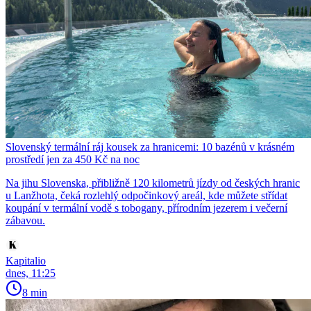
Slovenský termální ráj kousek za hranicemi: 10 bazénů v krásném
prostředí jen za 450 Kč na noc
Na jihu Slovenska, přibližně 120 kilometrů jízdy od českých hranic
u Lanžhota, čeká rozlehlý odpočinkový areál, kde můžete střídat
koupání v termální vodě s tobogany, přírodním jezerem i večerní
zábavou.
Kapitalio
dnes, 11:25
8 min