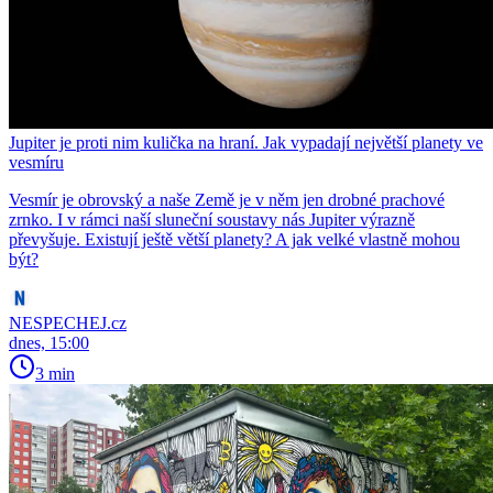
Jupiter je proti nim kulička na hraní. Jak vypadají největší planety ve
vesmíru
Vesmír je obrovský a naše Země je v něm jen drobné prachové
zrnko. I v rámci naší sluneční soustavy nás Jupiter výrazně
převyšuje. Existují ještě větší planety? A jak velké vlastně mohou
být?
NESPECHEJ.cz
dnes, 15:00
3 min