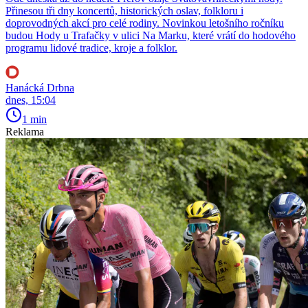
Přinesou tři dny koncertů, historických oslav, folkloru i
doprovodných akcí pro celé rodiny. Novinkou letošního ročníku
budou Hody u Trafačky v ulici Na Marku, které vrátí do hodového
programu lidové tradice, kroje a folklor.
Hanácká Drbna
dnes, 15:04
1 min
Reklama