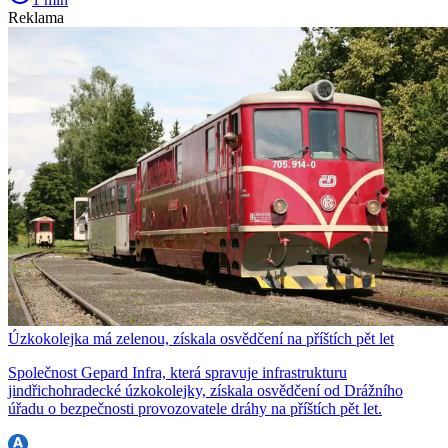
Reklama
Úzkokolejka má zelenou, získala osvědčení na příštích pět let
Společnost Gepard Infra, která spravuje infrastrukturu
jindřichohradecké úzkokolejky, získala osvědčení od Drážního
úřadu o bezpečnosti provozovatele dráhy na příštích pět let.