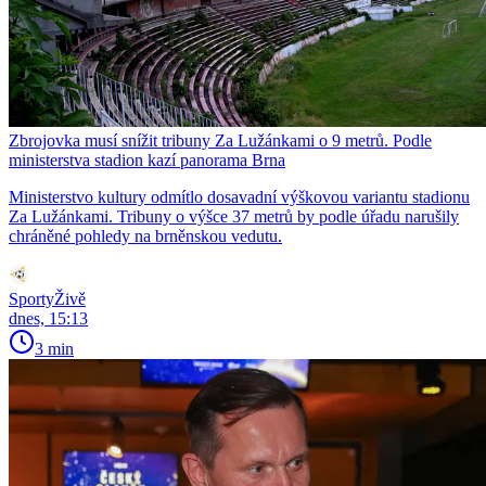
Zbrojovka musí snížit tribuny Za Lužánkami o 9 metrů. Podle
ministerstva stadion kazí panorama Brna
Ministerstvo kultury odmítlo dosavadní výškovou variantu stadionu
Za Lužánkami. Tribuny o výšce 37 metrů by podle úřadu narušily
chráněné pohledy na brněnskou vedutu.
SportyŽivě
dnes, 15:13
3 min