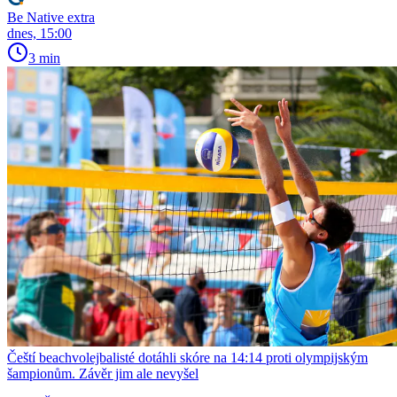
Be Native extra
dnes, 15:00
3 min
Čeští beachvolejbalisté dotáhli skóre na 14:14 proti olympijským
šampionům. Závěr jim ale nevyšel