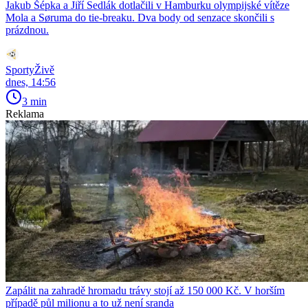
Jakub Šépka a Jiří Sedlák dotlačili v Hamburku olympijské vítěze
Mola a Søruma do tie-breaku. Dva body od senzace skončili s
prázdnou.
SportyŽivě
dnes, 14:56
3 min
Reklama
Zapálit na zahradě hromadu trávy stojí až 150 000 Kč. V horším
případě půl milionu a to už není sranda