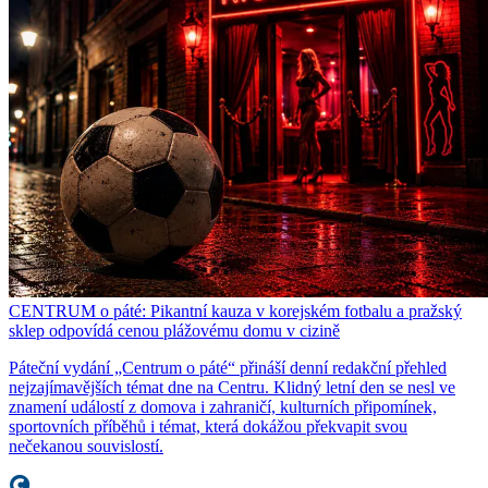
CENTRUM o páté: Pikantní kauza v korejském fotbalu a pražský
sklep odpovídá cenou plážovému domu v cizině
Páteční vydání „Centrum o páté“ přináší denní redakční přehled
nejzajímavějších témat dne na Centru. Klidný letní den se nesl ve
znamení událostí z domova i zahraničí, kulturních připomínek,
sportovních příběhů i témat, která dokážou překvapit svou
nečekanou souvislostí.