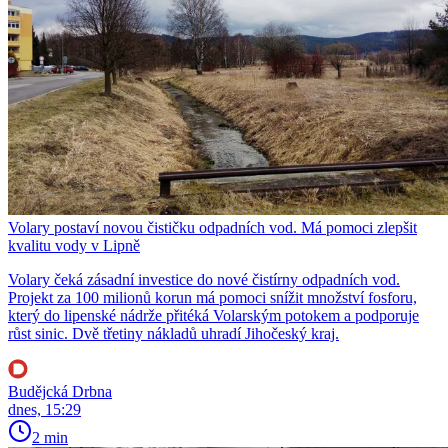
Volary postaví novou čističku odpadních vod. Má pomoci zlepšit
kvalitu vody v Lipně
Volary čeká zásadní investice do nové čistírny odpadních vod.
Projekt za 100 milionů korun má pomoci snížit množství fosforu,
který do lipenské nádrže přitéká Volarským potokem a podporuje
růst sinic. Dvě třetiny nákladů uhradí Jihočeský kraj.
Budějcká Drbna
dnes, 15:29
2 min