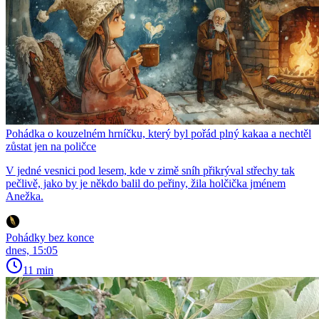
Pohádka o kouzelném hrníčku, který byl pořád plný kakaa a nechtěl
zůstat jen na poličce
V jedné vesnici pod lesem, kde v zimě sníh přikrýval střechy tak
pečlivě, jako by je někdo balil do peřiny, žila holčička jménem
Anežka.
Pohádky bez konce
dnes, 15:05
11 min