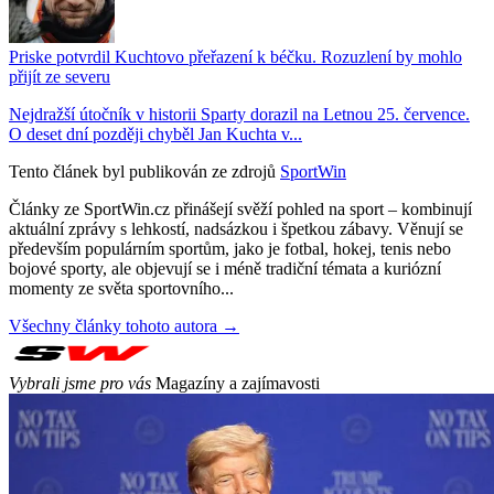
Priske potvrdil Kuchtovo přeřazení k béčku. Rozuzlení by mohlo
přijít ze severu
Nejdražší útočník v historii Sparty dorazil na Letnou 25. července.
O deset dní později chyběl Jan Kuchta v...
Tento článek byl publikován ze zdrojů
SportWin
Články ze SportWin.cz přinášejí svěží pohled na sport – kombinují
aktuální zprávy s lehkostí, nadsázkou i špetkou zábavy. Věnují se
především populárním sportům, jako je fotbal, hokej, tenis nebo
bojové sporty, ale objevují se i méně tradiční témata a kuriózní
momenty ze světa sportovního...
Všechny články tohoto autora →
Vybrali jsme pro vás
Magazíny a zajímavosti