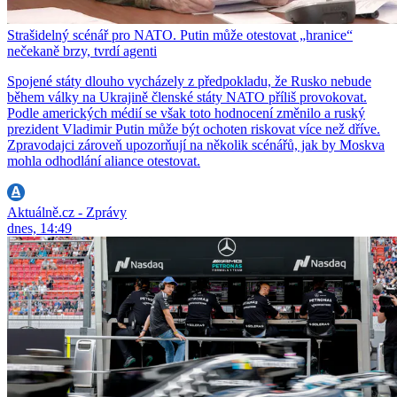
Strašidelný scénář pro NATO. Putin může otestovat „hranice“
nečekaně brzy, tvrdí agenti
Spojené státy dlouho vycházely z předpokladu, že Rusko nebude
během války na Ukrajině členské státy NATO příliš provokovat.
Podle amerických médií se však toto hodnocení změnilo a ruský
prezident Vladimir Putin může být ochoten riskovat více než dříve.
Zpravodajci zároveň upozorňují na několik scénářů, jak by Moskva
mohla odhodlání aliance otestovat.
Aktuálně.cz - Zprávy
dnes, 14:49