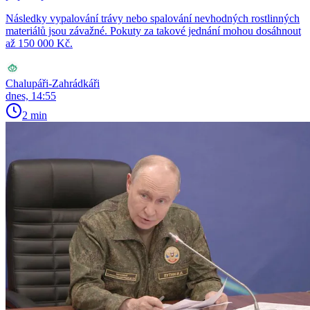
Následky vypalování trávy nebo spalování nevhodných rostlinných
materiálů jsou závažné. Pokuty za takové jednání mohou dosáhnout
až 150 000 Kč.
Chalupáři-Zahrádkáři
dnes, 14:55
2 min