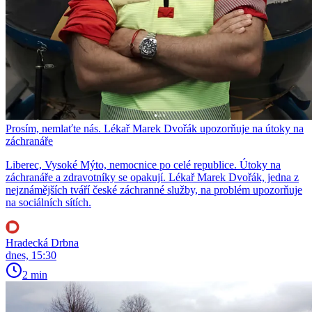
Prosím, nemlaťte nás. Lékař Marek Dvořák upozorňuje na útoky na
záchranáře
Liberec, Vysoké Mýto, nemocnice po celé republice. Útoky na
záchranáře a zdravotníky se opakují. Lékař Marek Dvořák, jedna z
nejznámějších tváří české záchranné služby, na problém upozorňuje
na sociálních sítích.
Hradecká Drbna
dnes, 15:30
2 min