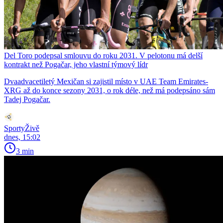
Del Toro podepsal smlouvu do roku 2031. V pelotonu má delší
kontrakt než Pogačar, jeho vlastní týmový lídr
Dvaadvacetiletý Mexičan si zajistil místo v UAE Team Emirates-
XRG až do konce sezony 2031, o rok déle, než má podepsáno sám
Tadej Pogačar.
SportyŽivě
dnes, 15:02
3 min