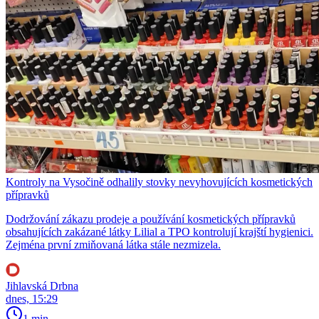
Kontroly na Vysočině odhalily stovky nevyhovujících kosmetických
přípravků
Dodržování zákazu prodeje a používání kosmetických přípravků
obsahujících zakázané látky Lilial a TPO kontrolují krajští hygienici.
Zejména první zmiňovaná látka stále nezmizela.
Jihlavská Drbna
dnes, 15:29
1 min