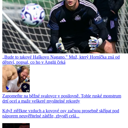
„Bude to takové Haškovo Nagano." Muž, který Horníčka zná od
dětství, popsal, co ho v Anglii čeká
Zapomeňte na běžné svalovce v posilovně. Tohle ruské monstrum
drtí ocel a maže veškeré myslitelné rekordy
Když ztěžkne vzduch a kovové osy začnou prosebně skřípat pod
náporem neuvěřitelné zátěže, zbystří celá...