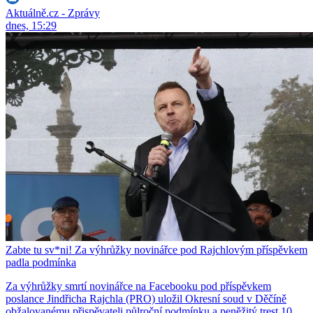
Aktuálně.cz - Zprávy
dnes, 15:29
Zabte tu sv*ni! Za výhrůžky novinářce pod Rajchlovým příspěvkem
padla podmínka
Za výhrůžky smrtí novinářce na Facebooku pod příspěvkem
poslance Jindřicha Rajchla (PRO) uložil Okresní soud v Děčíně
obžalovanému přispěvateli půlroční podmínku a peněžitý trest 10