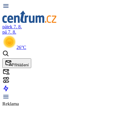
pátek 7. 8.
pá 7. 8.
26°C
Přihlášení
Reklama