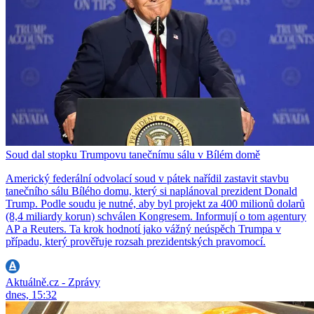
Soud dal stopku Trumpovu tanečnímu sálu v Bílém domě
Americký federální odvolací soud v pátek nařídil zastavit stavbu
tanečního sálu Bílého domu, který si naplánoval prezident Donald
Trump. Podle soudu je nutné, aby byl projekt za 400 milionů dolarů
(8,4 miliardy korun) schválen Kongresem. Informují o tom agentury
AP a Reuters. Ta krok hodnotí jako vážný neúspěch Trumpa v
případu, který prověřuje rozsah prezidentských pravomocí.
Aktuálně.cz - Zprávy
dnes, 15:32