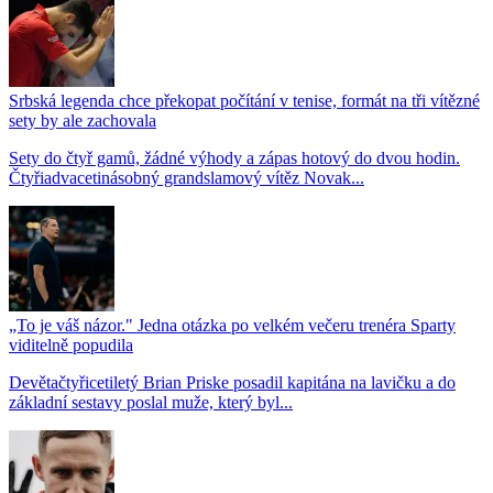
Srbská legenda chce překopat počítání v tenise, formát na tři vítězné
sety by ale zachovala
Sety do čtyř gamů, žádné výhody a zápas hotový do dvou hodin.
Čtyřiadvacetinásobný grandslamový vítěz Novak...
„To je váš názor." Jedna otázka po velkém večeru trenéra Sparty
viditelně popudila
Devětačtyřicetiletý Brian Priske posadil kapitána na lavičku a do
základní sestavy poslal muže, který byl...