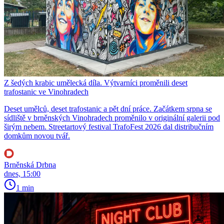
Z šedých krabic umělecká díla. Výtvarníci proměnili deset
trafostanic ve Vinohradech
Deset umělců, deset trafostanic a pět dní práce. Začátkem srpna se
sídliště v brněnských Vinohradech proměnilo v originální galerii pod
širým nebem. Streetartový festival TrafoFest 2026 dal distribučním
domkům novou tvář.
Brněnská Drbna
dnes, 15:00
1 min