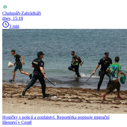
Chalupáři-Zahrádkáři
dnes, 15:18
3 min
Honičky s policií a zoufalství. Reportérka popisuje migrační
šílenství v Ceutě