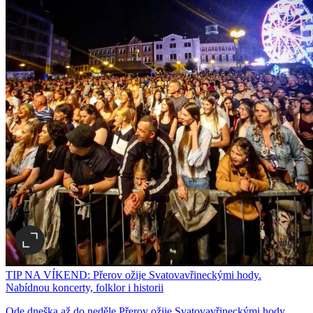
TIP NA VÍKEND: Přerov ožije Svatovavřineckými hody.
Nabídnou koncerty, folklor i historii
Ode dneška až do neděle Přerov ožije Svatovavřineckými hody.