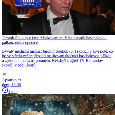
Jaromír Soukup v krvi: Maskovaní muži ho napadli basebalovou
pálkou, nutná operace
Bývalý mediální magnát Jaromír Soukup (57) skončil v krvi poté, co
ho ve středu večer přepadli maskovaní útočníci basebalovou pálkou
a způsobili mu tržná poranění. Někdejší majitel TV Barrandov
skončil v péči lékařů.
Aplausin.cz
dnes, 15:08
1 min