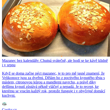
Mazanec bez kalendáře: Chutná svátečně, ale hodí se ke kávě klidně
i v srpnu
Když se doma začne péct mazanec, je to pro mě jasné znamení, že
Velikonoce jsou za dveřmi. Dělám ho z poctivého kynutého těsta s
máslem, citronovou kůrou a mandlemi navrchu, a právě díky
delšímu kynutí zůstává pěkně vláčný a nepadá. Je to recept, ke
kterému se vracím každý rok, protože funguje i v obyčejné domácí
kuchyni.
Cooky.cz