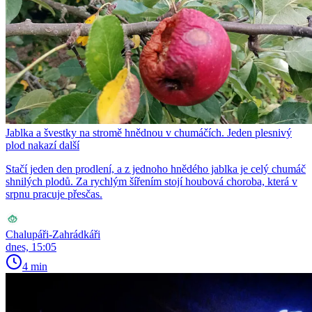
Jablka a švestky na stromě hnědnou v chumáčích. Jeden plesnivý
plod nakazí další
Stačí jeden den prodlení, a z jednoho hnědého jablka je celý chumáč
shnilých plodů. Za rychlým šířením stojí houbová choroba, která v
srpnu pracuje přesčas.
Chalupáři-Zahrádkáři
dnes, 15:05
4 min