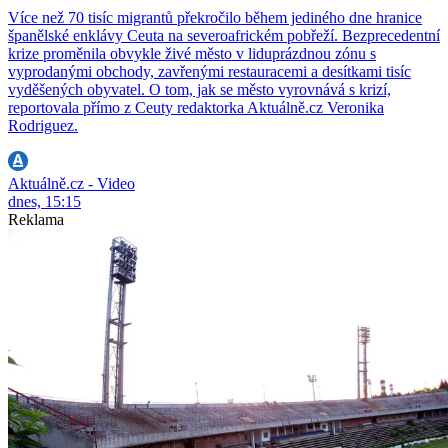
Více než 70 tisíc migrantů překročilo během jediného dne hranice
španělské enklávy Ceuta na severoafrickém pobřeží. Bezprecedentní
krize proměnila obvykle živé město v liduprázdnou zónu s
vyprodanými obchody, zavřenými restauracemi a desítkami tisíc
vyděšených obyvatel. O tom, jak se město vyrovnává s krizí,
reportovala přímo z Ceuty redaktorka Aktuálně.cz Veronika
Rodriguez.
Aktuálně.cz - Video
dnes, 15:15
Reklama