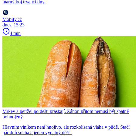
marný boj trvající dny.
Mobify.cz
dnes, 15:23
4 min
Mrkev a petržel po dešti praskají. Záhon přitom nemusí být špatně
pohnojený
Hlavním viníkem není hnojivo, ale rozkolísaná vláha v půdě. Stačí
pár dnů sucha a jeden vydatný déšť.