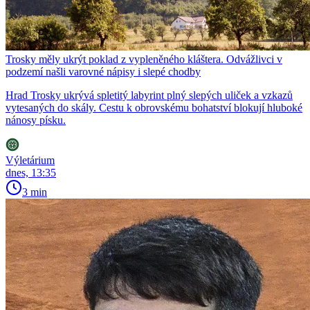
Trosky měly ukrýt poklad z vypleněného kláštera. Odvážlivci v
podzemí našli varovné nápisy i slepé chodby
Hrad Trosky ukrývá spletitý labyrint plný slepých uliček a vzkazů
vytesaných do skály. Cestu k obrovskému bohatství blokují hluboké
nánosy písku.
Výletárium
dnes, 13:35
3 min