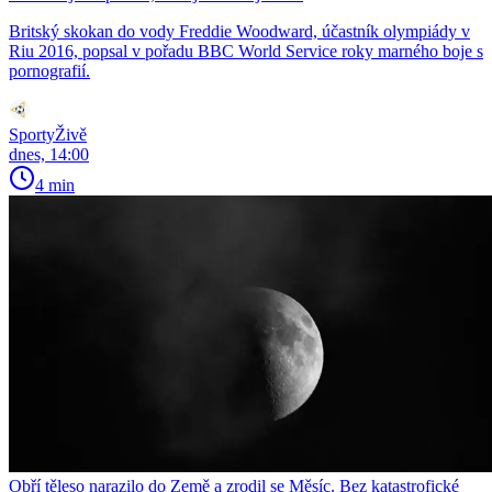
Britský skokan do vody Freddie Woodward, účastník olympiády v
Riu 2016, popsal v pořadu BBC World Service roky marného boje s
pornografií.
SportyŽivě
dnes, 14:00
4 min
Obří těleso narazilo do Země a zrodil se Měsíc. Bez katastrofické