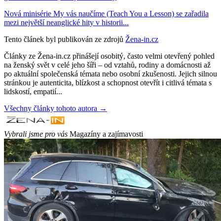
Nová minisérie My vás naučíme (Teach You a Lesson) se zařadila
mezi největší neanglické hity v historii...
Tento článek byl publikován ze zdrojů
Žena-in.cz
Články ze Žena-in.cz přinášejí osobitý, často velmi otevřený pohled
na ženský svět v celé jeho šíři – od vztahů, rodiny a domácnosti až
po aktuální společenská témata nebo osobní zkušenosti. Jejich silnou
stránkou je autenticita, blízkost a schopnost otevřít i citlivá témata s
lidskostí, empatií...
Všechny články tohoto autora →
Vybrali jsme pro vás
Magazíny a zajímavosti