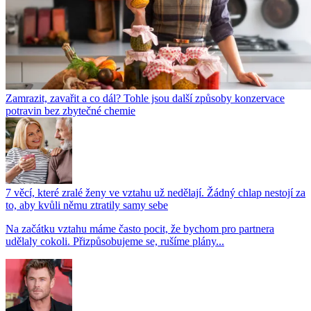
Zamrazit, zavařit a co dál? Tohle jsou další způsoby konzervace
potravin bez zbytečné chemie
7 věcí, které zralé ženy ve vztahu už nedělají. Žádný chlap nestojí za
to, aby kvůli němu ztratily samy sebe
Na začátku vztahu máme často pocit, že bychom pro partnera
udělaly cokoli. Přizpůsobujeme se, rušíme plány...