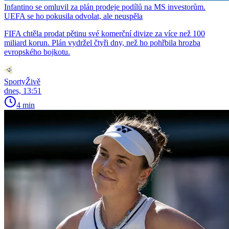
Infantino se omluvil za plán prodeje podílů na MS investorům.
UEFA se ho pokusila odvolat, ale neuspěla
FIFA chtěla prodat pětinu své komerční divize za více než 100
miliard korun. Plán vydržel čtyři dny, než ho pohřbila hrozba
evropského bojkotu.
SportyŽivě
dnes, 13:51
4 min