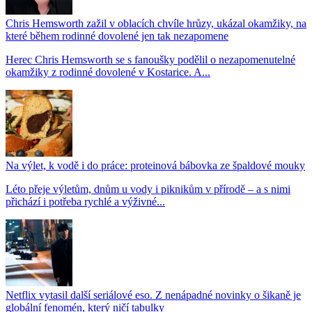
Chris Hemsworth zažil v oblacích chvíle hrůzy, ukázal okamžiky, na
které během rodinné dovolené jen tak nezapomene
Herec Chris Hemsworth se s fanoušky podělil o nezapomenutelné
okamžiky z rodinné dovolené v Kostarice. A...
Na výlet, k vodě i do práce: proteinová bábovka ze špaldové mouky
Léto přeje výletům, dnům u vody i piknikům v přírodě – a s nimi
přichází i potřeba rychlé a výživné...
Netflix vytasil další seriálové eso. Z nenápadné novinky o šikaně je
globální fenomén, který ničí tabulky