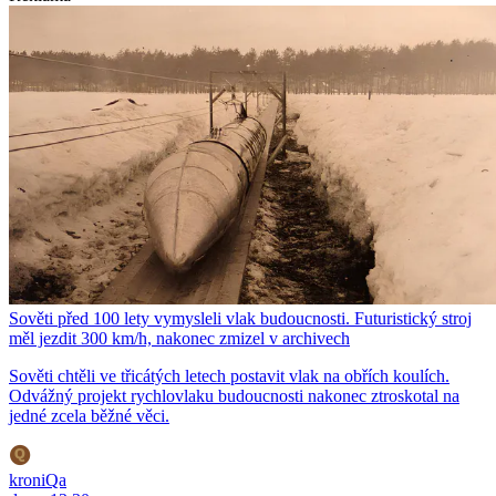
Sověti před 100 lety vymysleli vlak budoucnosti. Futuristický stroj
měl jezdit 300 km/h, nakonec zmizel v archivech
Sověti chtěli ve třicátých letech postavit vlak na obřích koulích.
Odvážný projekt rychlovlaku budoucnosti nakonec ztroskotal na
jedné zcela běžné věci.
kroniQa