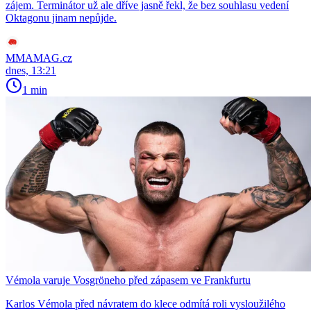
zájem. Terminátor už ale dříve jasně řekl, že bez souhlasu vedení
Oktagonu jinam nepůjde.
MMAMAG.cz
dnes, 13:21
1 min
Vémola varuje Vosgröneho před zápasem ve Frankfurtu
Karlos Vémola před návratem do klece odmítá roli vysloužilého