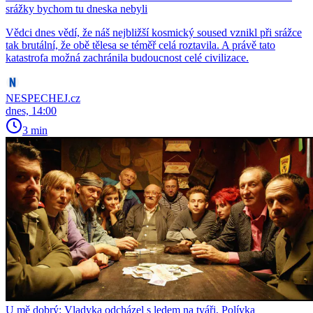
srážky bychom tu dneska nebyli
Vědci dnes vědí, že náš nejbližší kosmický soused vznikl při srážce
tak brutální, že obě tělesa se téměř celá roztavila. A právě tato
katastrofa možná zachránila budoucnost celé civilizace.
NESPECHEJ.cz
dnes, 14:00
3 min
U mě dobrý: Vladyka odcházel s ledem na tváři, Polívka