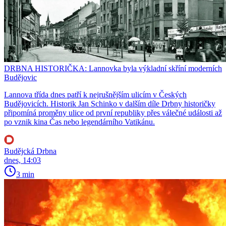
DRBNA HISTORIČKA: Lannovka byla výkladní skříní moderních
Budějovic
Lannova třída dnes patří k nejrušnějším ulicím v Českých
Budějovicích. Historik Jan Schinko v dalším díle Drbny historičky
připomíná proměny ulice od první republiky přes válečné události až
po vznik kina Čas nebo legendárního Vatikánu.
Budějcká Drbna
dnes, 14:03
3 min