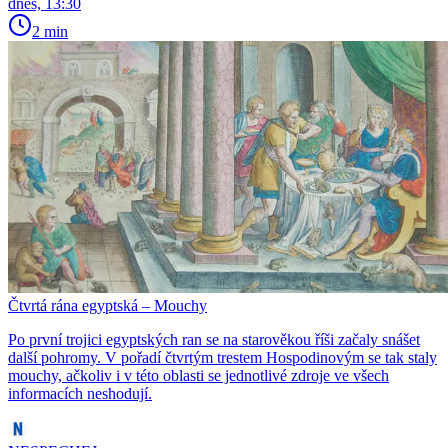
dnes, 13:30
2 min
Čtvrtá rána egyptská – Mouchy
Po první trojici egyptských ran se na starověkou říši začaly snášet
další pohromy. V pořadí čtvrtým trestem Hospodinovým se tak staly
mouchy, ačkoliv i v této oblasti se jednotlivé zdroje ve všech
informacích neshodují.