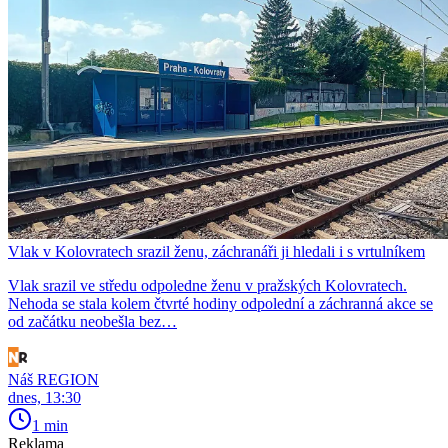
Vlak v Kolovratech srazil ženu, záchranáři ji hledali i s vrtulníkem
Vlak srazil ve středu odpoledne ženu v pražských Kolovratech.
Nehoda se stala kolem čtvrté hodiny odpolední a záchranná akce se
od začátku neobešla bez…
Náš REGION
dnes, 13:30
1 min
Reklama