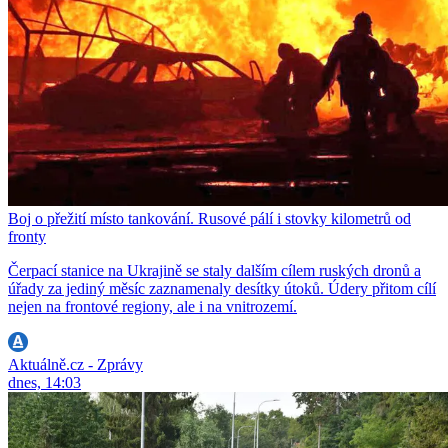
Boj o přežití místo tankování. Rusové pálí i stovky kilometrů od
fronty
Čerpací stanice na Ukrajině se staly dalším cílem ruských dronů a
úřady za jediný měsíc zaznamenaly desítky útoků. Údery přitom cílí
nejen na frontové regiony, ale i na vnitrozemí.
Aktuálně.cz - Zprávy
dnes, 14:03