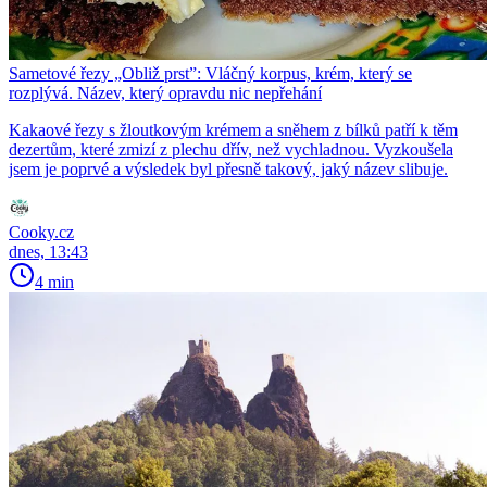
Sametové řezy „Obliž prst”: Vláčný korpus, krém, který se
rozplývá. Název, který opravdu nic nepřehání
Kakaové řezy s žloutkovým krémem a sněhem z bílků patří k těm
dezertům, které zmizí z plechu dřív, než vychladnou. Vyzkoušela
jsem je poprvé a výsledek byl přesně takový, jaký název slibuje.
Cooky.cz
dnes, 13:43
4 min