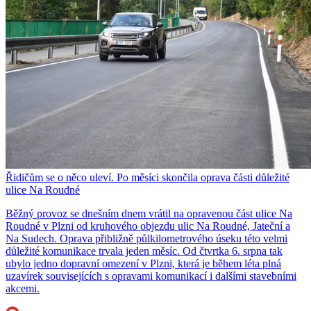
Řidičům se o něco uleví. Po měsíci skončila oprava části důležité
ulice Na Roudné
Běžný provoz se dnešním dnem vrátil na opravenou část ulice Na
Roudné v Plzni od kruhového objezdu ulic Na Roudné, Jateční a
Na Sudech. Oprava přibližně půlkilometrového úseku této velmi
důležité komunikace trvala jeden měsíc. Od čtvrtka 6. srpna tak
ubylo jedno dopravní omezení v Plzni, která je během léta plná
uzavírek souvisejících s opravami komunikací i dalšími stavebními
akcemi.