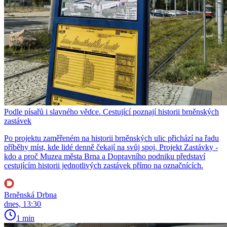
Podle písařů i slavného vědce. Cestující poznají historii brněnských
zastávek
Po projektu zaměřeném na historii brněnských ulic přichází na řadu
příběhy míst, kde lidé denně čekají na svůj spoj. Projekt Zastávky -
kdo a proč Muzea města Brna a Dopravního podniku představí
cestujícím historii jednotlivých zastávek přímo na označnících.
Brněnská Drbna
dnes, 13:30
1 min