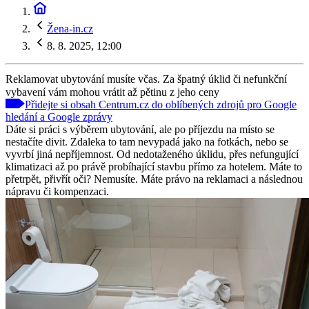
Žena-in.cz
8. 8. 2025, 12:00
Reklamovat ubytování musíte včas. Za špatný úklid či nefunkční
vybavení vám mohou vrátit až pětinu z jeho ceny
Přidejte si obsah Centrum.cz do oblíbených zdrojů pro Google
hledání a Google zprávy
Dáte si práci s výběrem ubytování, ale po příjezdu na místo se
nestačíte divit. Zdaleka to tam nevypadá jako na fotkách, nebo se
vyvrbí jiná nepříjemnost. Od nedotaženého úklidu, přes nefungující
klimatizaci až po právě probíhající stavbu přímo za hotelem. Máte to
přetrpět, přivřít oči? Nemusíte. Máte právo na reklamaci a následnou
nápravu či kompenzaci.