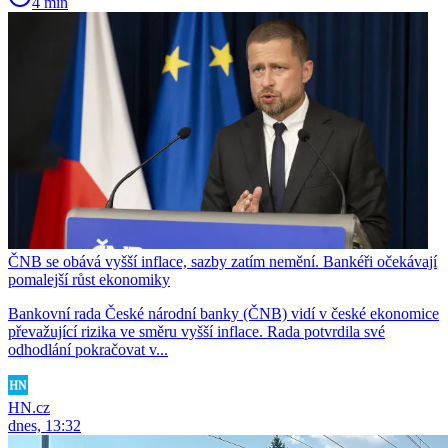
4 min
ČNB se obává vyšší inflace, sazby zatím nemění. Bankéři očekávají
pomalejší růst ekonomiky
Bankovní rada České národní banky (ČNB) vidí v české ekonomice
převažující rizika ve směru vyšší inflace. Rada potvrdila své
odhodlání pokračovat v...
HN.cz
dnes, 13:32