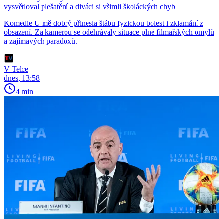
vysvětloval plešatění a diváci si všimli školáckých chyb
Komedie U mě dobrý přinesla štábu fyzickou bolest i zklamání z
obsazení. Za kamerou se odehrávaly situace plné filmařských omylů
a zajímavých paradoxů.
V Telce
dnes, 13:58
4 min