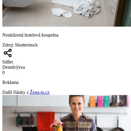
Neuklizená hotelová koupelna
Zdroj
:
Shutterstock
Sdílet
Denní
výzva
0
Reklama
Další články z
Žena-in.cz