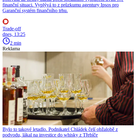
finanční situaci. Vyplývá to z průzkumu agentury Ipsos pro
Garanční systém finančního trhu.
Trade-off
dnes, 13:25
2 min
Reklama
Bylo to takové letadlo. Podnikatel Chládek čelí obžalobě z
podvodu, lákal na investice do whisky z Třebíče