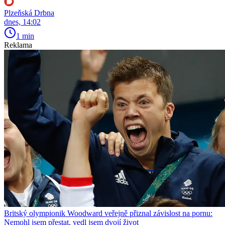
Plzeňská Drbna
dnes, 14:02
1 min
Reklama
Britský olympionik Woodward veřejně přiznal závislost na pornu:
Nemohl jsem přestat, vedl jsem dvojí život