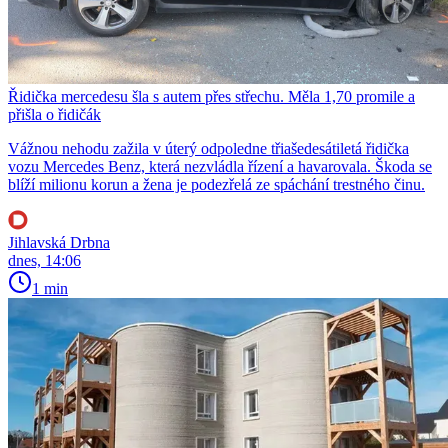
Řidička mercedesu šla s autem přes střechu. Měla 1,70 promile a
přišla o řidičák
Vážnou nehodu zažila v úterý odpoledne třiašedesátiletá řidička
vozu Mercedes Benz, která nezvládla řízení a havarovala. Škoda se
blíží milionu korun a žena je podezřelá ze spáchání trestného činu.
Jihlavská Drbna
dnes, 14:06
1 min