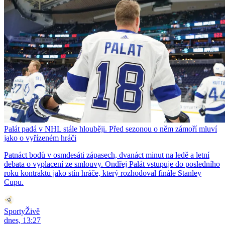
Palát padá v NHL stále hlouběji. Před sezonou o něm zámoří mluví
jako o vyřízeném hráči
Patnáct bodů v osmdesáti zápasech, dvanáct minut na ledě a letní
debata o vyplacení ze smlouvy. Ondřej Palát vstupuje do posledního
roku kontraktu jako stín hráče, který rozhodoval finále Stanley
Cupu.
SportyŽivě
dnes, 13:27