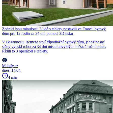
Zedníci jsou minulostí: 3 lidé s tablety postavili ve Francii bytový
dům pro 12 rodin za 34 dní pomocí 3D tisku
V Bezannes u Remeše stojí třípodlažní bytový dům, jehož nosné
stěny vytiskl robot za 34 dní místo obvyklých měsíců ruční práce.
Řídili to 3 operátoři s tablety.
Mobify.cz
dnes, 14:04
4 min