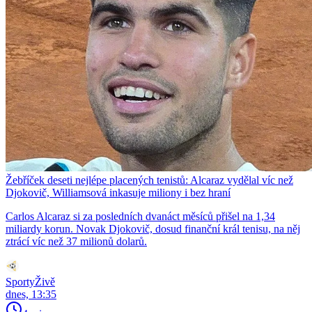
Žebříček deseti nejlépe placených tenistů: Alcaraz vydělal víc než
Djokovič, Williamsová inkasuje miliony i bez hraní
Carlos Alcaraz si za posledních dvanáct měsíců přišel na 1,34
miliardy korun. Novak Djokovič, dosud finanční král tenisu, na něj
ztrácí víc než 37 milionů dolarů.
SportyŽivě
dnes, 13:35