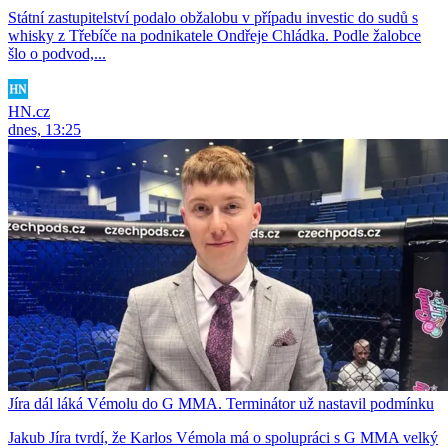
Státní zastupitelství podalo obžalobu v případu investic do sudů s
whisky z Třebíče na podnikatele Ondřeje Chládka. Podle žalobce
šlo o podvod,...
HN.cz
dnes, 13:25
Jíra dál láká Vémolu do G MMA. Terminátor už nastavil podmínku
Jakub Jíra tvrdí, že Karlos Vémola má o spolupráci s G MMA velký