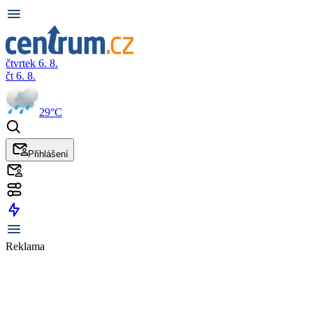
čtvrtek 6. 8.
čt 6. 8.
29°C
Přihlášení
Reklama