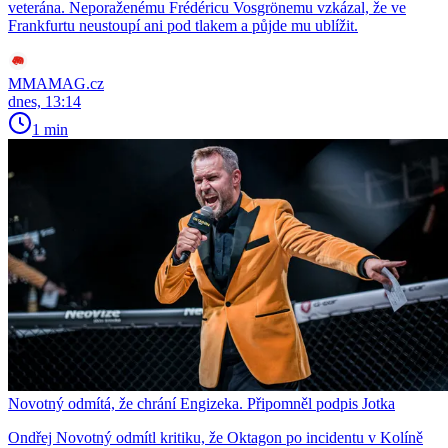
veterána. Neporaženému Frédéricu Vosgrönemu vzkázal, že ve
Frankfurtu neustoupí ani pod tlakem a půjde mu ublížit.
MMAMAG.cz
dnes, 13:14
1 min
Novotný odmítá, že chrání Engizeka. Připomněl podpis Jotka
Ondřej Novotný odmítl kritiku, že Oktagon po incidentu v Kolíně