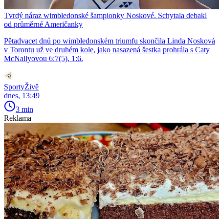
Tvrdý náraz wimbledonské šampionky Noskové. Schytala debakl
od průměrné Američanky
Pětadvacet dnů po wimbledonském triumfu skončila Linda Nosková
v Torontu už ve druhém kole, jako nasazená šestka prohrála s Caty
McNallyovou 6:7(5), 1:6.
SportyŽivě
dnes, 13:49
3 min
Reklama