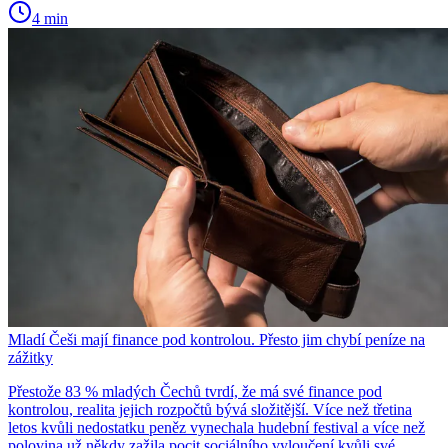
4 min
Mladí Češi mají finance pod kontrolou. Přesto jim chybí peníze na
zážitky
Přestože 83 % mladých Čechů tvrdí, že má své finance pod
kontrolou, realita jejich rozpočtů bývá složitější. Více než třetina
letos kvůli nedostatku peněz vynechala hudební festival a více než
polovina už někdy zažila pocit sociálního vyloučení kvůli své