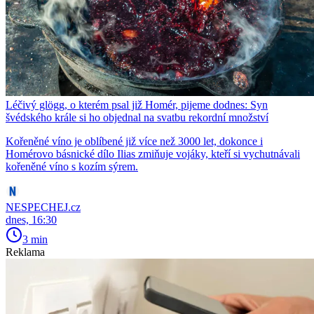
Léčivý glögg, o kterém psal již Homér, pijeme dodnes: Syn
švédského krále si ho objednal na svatbu rekordní množství
Kořeněné víno je oblíbené již více než 3000 let, dokonce i
Homérovo básnické dílo Ilias zmiňuje vojáky, kteří si vychutnávali
kořeněné víno s kozím sýrem.
NESPECHEJ.cz
dnes, 16:30
3 min
Reklama