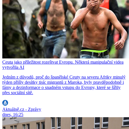
Ceuta jako příležitost rozeštvat Evropu. Některá manipulační videa
vytvořila AI
Jedním z důvodů, proč do španělské Ceuty na severu Afriky minulý
týden přišly desítky tisíc migrantů z Maroka, byly pravděpodobně i
fámy a dezinformace o snadném vstupu do Evropy, které se šířily
přes sociální sítě.
Aktuálně.cz - Zprávy
dnes, 16:25