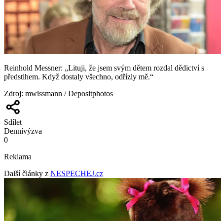
Reinhold Messner: „Lituji, že jsem svým dětem rozdal dědictví s
předstihem. Když dostaly všechno, odřízly mě.“
Zdroj
:
mwissmann / Depositphotos
Sdílet
Denní
výzva
0
Reklama
Další články z
NESPECHEJ.cz