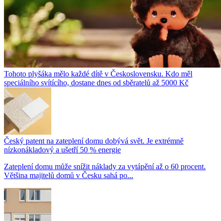
Tohoto plyšáka mělo každé dítě v Československu. Kdo měl
speciálního svítícího, dostane dnes od sběratelů až 5000 Kč
Český patent na zateplení domu dobývá svět. Je extrémně
nízkonákladový a ušetří 50 % energie
Zateplení domu může snížit náklady za vytápění až o 60 procent.
Většina majitelů domů v Česku sahá po...