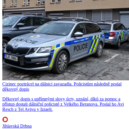
Cizinec poztrácel na dálnici zavazadla. Policistům následně poslal
děkovný dopis
Děkovný dopis s upřímnými slovy úcty, uznání, díků za pomoc a
přístup dostali dálniční policisté z Velkého Beranova. Poslal ho Avi
Resch z Tel Avivu v Izraeli.
Jihlavská Drbna