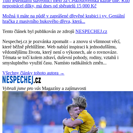
Tuto legendární stavebnici mělo za Československa každé dítě. Kdo
nepostrácel dílky, má dnes od sběratelů 15 000 Kč
Možná ji máte na půdě v zaprášené dřevěné krabici i vy. Geniální
hračka z masivního bukového dřeva, která...
Tento článek byl publikován ze zdrojů
NESPECHEJ.cz
Nespechej.cz je pozvánka zpomalit – a znovu si všimnout věcí,
které běžně přehlížíme. Web nabízí inspiraci k jednoduššímu,
vědomějšímu životu, který není o výkonech, ale o rovnováze.
Témata se točí kolem zdraví, duševní pohody, rodiny, vztahů i
smysluplného využití času. Namísto radikálních změn...
Všechny články tohoto autora →
Vybrali jsme pro vás
Magazíny a zajímavosti