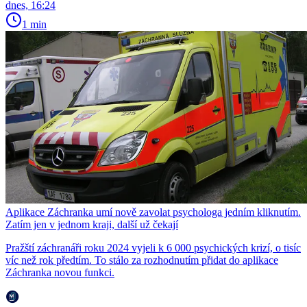
dnes, 16:24
1 min
Aplikace Záchranka umí nově zavolat psychologa jedním kliknutím.
Zatím jen v jednom kraji, další už čekají
Pražští záchranáři roku 2024 vyjeli k 6 000 psychických krizí, o tisíc
víc než rok předtím. To stálo za rozhodnutím přidat do aplikace
Záchranka novou funkci.