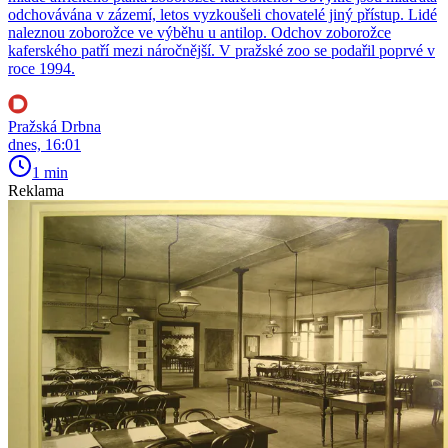
odchovávána v zázemí, letos vyzkoušeli chovatelé jiný přístup. Lidé
naleznou zoborožce ve výběhu u antilop. Odchov zoborožce
kaferského patří mezi náročnější. V pražské zoo se podařil poprvé v
roce 1994.
Pražská Drbna
dnes, 16:01
1 min
Reklama