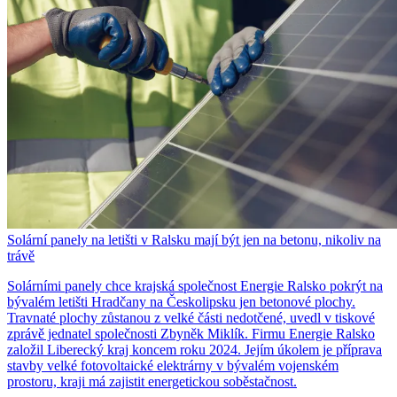
Solární panely na letišti v Ralsku mají být jen na betonu, nikoliv na
trávě
Solárními panely chce krajská společnost Energie Ralsko pokrýt na
bývalém letišti Hradčany na Českolipsku jen betonové plochy.
Travnaté plochy zůstanou z velké části nedotčené, uvedl v tiskové
zprávě jednatel společnosti Zbyněk Miklík. Firmu Energie Ralsko
založil Liberecký kraj koncem roku 2024. Jejím úkolem je příprava
stavby velké fotovoltaické elektrárny v bývalém vojenském
prostoru, kraji má zajistit energetickou soběstačnost.