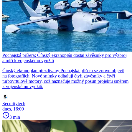
Pochajská příšera: Čínský ekranoplán dostal závěsníky pro výzbroj
a míří k vojenskému využití
Čínský ekranoplán přezdívaný Pochajská příšera se znovu objevil
na fotografiích. Nové snímky odhalují čtyři závěsníky a čtyři
turbovrtulové motory, což naznačuje možný posun projektu směrem
k vojenskému využití.
Securitytech
dnes, 16:00
3 min