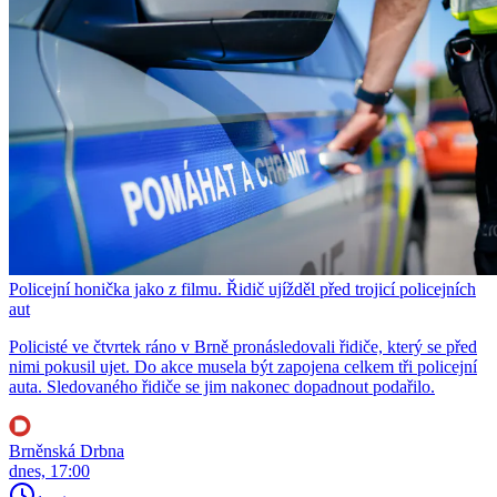
Policejní honička jako z filmu. Řidič ujížděl před trojicí policejních
aut
Policisté ve čtvrtek ráno v Brně pronásledovali řidiče, který se před
nimi pokusil ujet. Do akce musela být zapojena celkem tři policejní
auta. Sledovaného řidiče se jim nakonec dopadnout podařilo.
Brněnská Drbna
dnes, 17:00