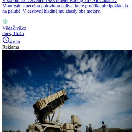
V sobotu 23. července 1983 odletěl Boeing 767 Air Canada z
Montrealu s necelou polovinou paliva, které posádka předpokládala
na palubě. V cestovní hladině mu zhasly oba motory.
VědaŽivě.cz
dnes, 16:45
4 min
Reklama