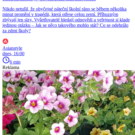
Nikdo netušil, že obyčejné páteční školní ráno se během několika
minut promění v tragédii, která otřese celou zemí. Příbuzným
zbývají jen slzy. Vyšetřovatelé hledají odpovědi a veřejnost si klade
jedinou otázku – Jak se něco takového mohlo stát? Co se odehrálo
za zdmi školy?
Asianstyle
dnes, 16:00
6 min
Reklama