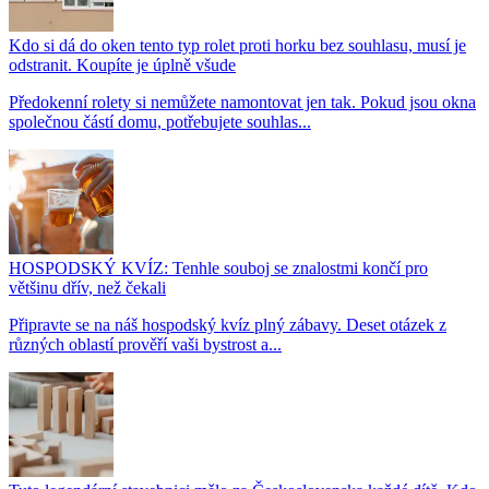
Kdo si dá do oken tento typ rolet proti horku bez souhlasu, musí je
odstranit. Koupíte je úplně všude
Předokenní rolety si nemůžete namontovat jen tak. Pokud jsou okna
společnou částí domu, potřebujete souhlas...
HOSPODSKÝ KVÍZ: Tenhle souboj se znalostmi končí pro
většinu dřív, než čekali
Připravte se na náš hospodský kvíz plný zábavy. Deset otázek z
různých oblastí prověří vaši bystrost a...