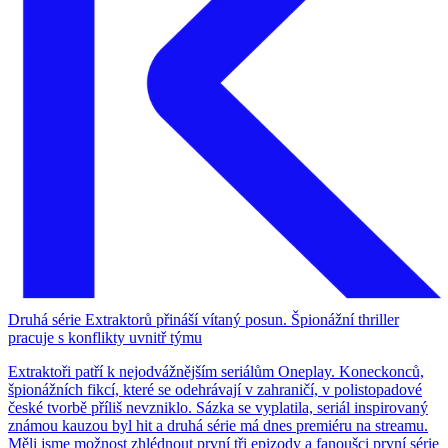
Druhá série Extraktorů přináší vítaný posun. Špionážní thriller
pracuje s konflikty uvnitř týmu
Extraktoři patří k nejodvážnějším seriálům Oneplay. Koneckonců,
špionážních fikcí, které se odehrávají v zahraničí, v polistopadové
české tvorbě příliš nevzniklo. Sázka se vyplatila, seriál inspirovaný
známou kauzou byl hit a druhá série má dnes premiéru na streamu.
Měli jsme možnost zhlédnout první tři epizody a fanoušci první série