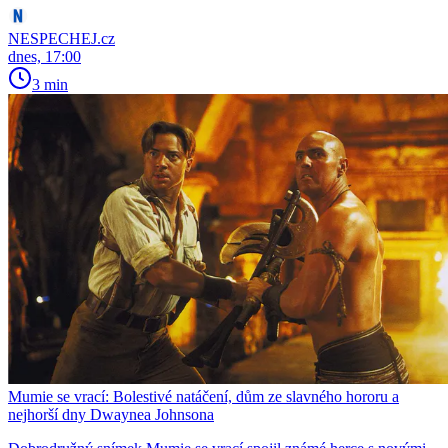
NESPECHEJ.cz
dnes, 17:00
3 min
Mumie se vrací: Bolestivé natáčení, dům ze slavného hororu a
nejhorší dny Dwaynea Johnsona