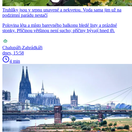
Truhlíky jsou v srpnu unavené a nekvetou. Voda sama jim už na
podzimní parádu nestačí
Polovina léta a místo barevného balkonu bledé listy a prázdné
stonky. Příčinou většinou není sucho; příčiny bývají hned tři.
Chalupáři-Zahrádkáři
dnes, 15:58
4 min