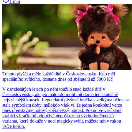
1 min
Tohoto plyšáka mělo každé dítě v Československu. Kdo měl
speciálního svítícího, dostane dnes od sběratelů až 5000 Kč
V osmdesátých letech po něm toužilo snad každé dítě v
Československu, ale jen málokdo mohl mít doma ten skutečně
nejvzácnější kousek. Legendární plyšová hračka s velkýma očima se
stala symbolem doby, málokdo však ví, že jedna konkrétní verze
dnes představuje hotový sběratelský poklad. Pokud ve vaší staré
krabici s hračkami odpočívá nepoškozená východoněmecká
varianta, která dokáže v noci magicky svítit, můžete mít v rukou
tisíce korun.