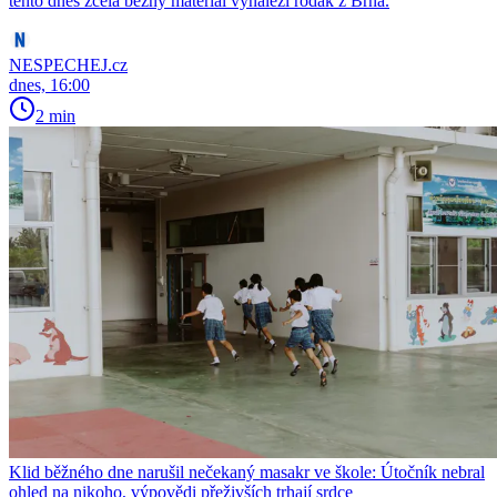
tento dnes zcela běžný materiál vynalezl rodák z Brna.
NESPECHEJ.cz
dnes, 16:00
2 min
Klid běžného dne narušil nečekaný masakr ve škole: Útočník nebral
ohled na nikoho, výpovědi přeživších trhají srdce