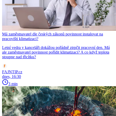
Má zaměstnavatel dle českých zákonů povinnost instalovat na
pracovišti klimatizaci?
Letní vedra v kanceláři dokážou pořádně ztrpčit pracovní den. Má
ale zaměstnavatel povinnost pořídit klimatizaci? A co když teplota
stoupne nad třicítku?
FAJNTIP.cz
dnes, 16:30
3 min