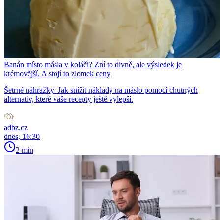
Banán místo másla v koláči? Zní to divně, ale výsledek je
krémovější. A stojí to zlomek ceny
Šetrné náhražky: Jak snížit náklady na máslo pomocí chutných
alternativ, které vaše recepty ještě vylepší.
adbz.cz
dnes, 16:30
2 min