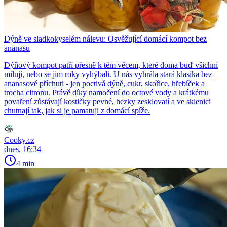
Dýně ve sladkokyselém nálevu: Osvěžující domácí kompot bez
ananasu
Dýňový kompot patří přesně k těm věcem, které doma buď všichni
milují, nebo se jim roky vyhýbali. U nás vyhrála stará klasika bez
ananasové příchuti - jen poctivá dýně, cukr, skořice, hřebíček a
trocha citronu. Právě díky namočení do octové vody a krátkému
povaření zůstávají kostičky pevné, hezky zesklovatí a ve sklenici
chutnají tak, jak si je pamatuji z domácí spíže.
Cooky.cz
dnes, 16:34
4 min