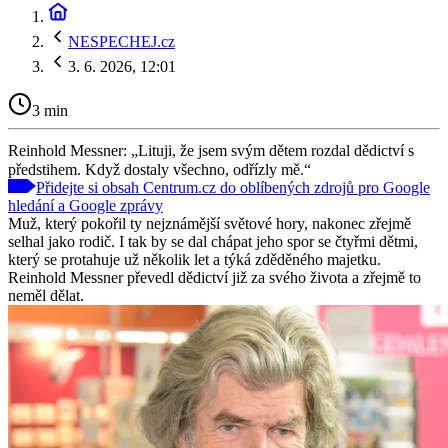
NESPECHEJ.cz
3. 6. 2026, 12:01
3 min
Reinhold Messner: „Lituji, že jsem svým dětem rozdal dědictví s
předstihem. Když dostaly všechno, odřízly mě.“
Přidejte si obsah Centrum.cz do oblíbených zdrojů pro Google
hledání a Google zprávy
Muž, který pokořil ty nejznámější světové hory, nakonec zřejmě
selhal jako rodič. I tak by se dal chápat jeho spor se čtyřmi dětmi,
který se protahuje už několik let a týká zděděného majetku.
Reinhold Messner převedl dědictví již za svého života a zřejmě to
neměl dělat.