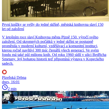
První knížky se vešly do jedné skříně, městská knihovna slaví 150
let od založení
V letošním roce slaví Knihovna města Plzně 150. výročí svého
založení. Od skromných počátků v jedné skříni se postupně
proměnila v moderní kulturní, vzdělávací a komunitní instituci,
kterou ročně navštíví 300 tisíc čtenářů všech generací. Ve svém
fondu má také půl milionu knih. Od roku 1960 sídlí v ulici Bedřicha
Smetany. Její bohatou historii teď připomíná výstava v Kopeckého
sadech.
Plzeňská Drbna
dnes, 16:01
2 min