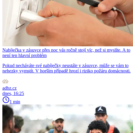
Nabíječka v zásuvce přes noc vás ročně stojí víc, než si myslíte. A to
není ten hlavní problém
Pokud necháváte své nabíječky neustále v zásuvce, může se vám to
nehezky vymstít. V horším případě hrozí i riziko požáru domácnosti.
adbz.cz
dnes, 16:25
1 min