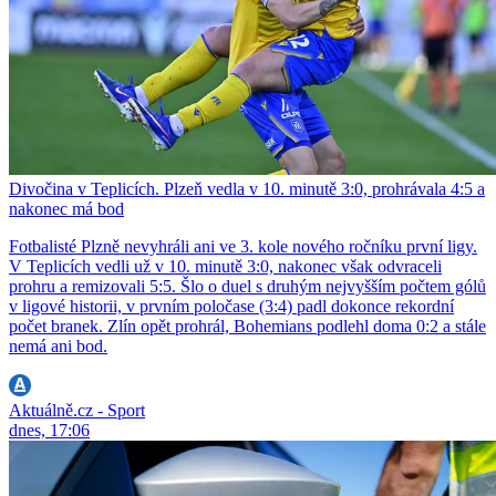
Divočina v Teplicích. Plzeň vedla v 10. minutě 3:0, prohrávala 4:5 a
nakonec má bod
Fotbalisté Plzně nevyhráli ani ve 3. kole nového ročníku první ligy.
V Teplicích vedli už v 10. minutě 3:0, nakonec však odvraceli
prohru a remizovali 5:5. Šlo o duel s druhým nejvyšším počtem gólů
v ligové historii, v prvním poločase (3:4) padl dokonce rekordní
počet branek. Zlín opět prohrál, Bohemians podlehl doma 0:2 a stále
nemá ani bod.
Aktuálně.cz - Sport
dnes, 17:06