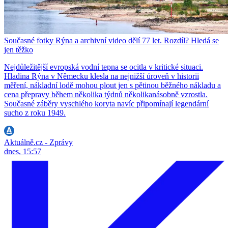
Současné fotky Rýna a archivní video dělí 77 let. Rozdíl? Hledá se
jen těžko
Nejdůležitější evropská vodní tepna se ocitla v kritické situaci.
Hladina Rýna v Německu klesla na nejnižší úroveň v historii
měření, nákladní lodě mohou plout jen s pětinou běžného nákladu a
cena přepravy během několika týdnů několikanásobně vzrostla.
Současné záběry vyschlého koryta navíc připomínají legendární
sucho z roku 1949.
Aktuálně.cz - Zprávy
dnes, 15:57