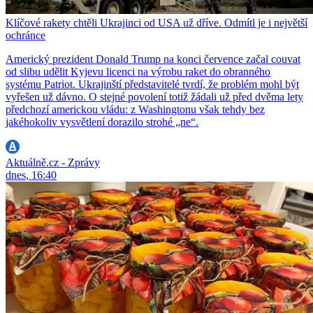
Klíčové rakety chtěli Ukrajinci od USA už dříve. Odmítl je i největší
ochránce
Americký prezident Donald Trump na konci července začal couvat
od slibu udělit Kyjevu licenci na výrobu raket do obranného
systému Patriot. Ukrajinští představitelé tvrdí, že problém mohl být
vyřešen už dávno. O stejné povolení totiž žádali už před dvěma lety
předchozí americkou vládu: z Washingtonu však tehdy bez
jakéhokoliv vysvětlení dorazilo strohé „ne“.
Aktuálně.cz - Zprávy
dnes, 16:40