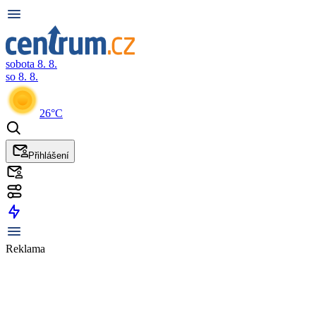
sobota 8. 8.
so 8. 8.
26°C
Přihlášení
Reklama