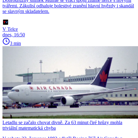
Dobrodružný snímek Mumie se vrací spojil známé herce s novými
tvářemi. Zákulisí odhaluje bolestivé zranění hlavní hvězdy i skandál
se slavným skladatelem.
V Telce
dnes, 16:50
3 min
Letadlu se začalo chovat divně. Za 63 minut čiré hrůzy mohla
triviální matematická chyba