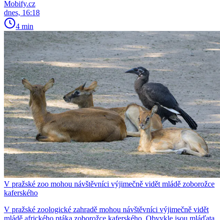
Mobify.cz
dnes, 16:18
4 min
V pražské zoo mohou návštěvníci výjimečně vidět mládě zoborožce
kaferského
V pražské zoologické zahradě mohou návštěvníci výjimečně vidět
mládě afrického ptáka zoborožce kaferského. Obvykle jsou mláďata