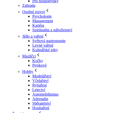
Pro hospodyňky
Zahrada
Osobní rozvoj
Psychologie
Management
Kariéra
Spiritualita a náboženství
Jídlo a vaření
Světová gastronomie
Levné vaření
Kulinářské triky
Mazlíčci
Kočky
Pejskové
Hobby
Modelářství
Včelařství
Rybaření
Letectví
Automobilismus
Adrenalin
Sběratelství
Houbaření