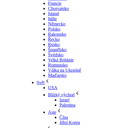
Francie
Chorvatsko
Island
Itálie
Německo
Polsko
Rakousko
Řecko
Rusko
Španělsko
Švédsko
Velká Británie
Rumunsko
Válka na Ukrajině
Maďarsko
Svět
USA
Blízký východ
Izrael
Palestina
Asie
Čína
Jižní Korea