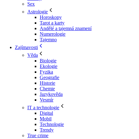
Sex
Astrologie
Horoskopy
Tarot a karty
Andělé a tajemná znamení
Numerologie
Tajemno
Zajímavosti
Věda
Biologie
Ekologie
Fyzika
Geografie
Historie
Chemie
Jazykověda
Vesmír
IT a technologie
Digital
Mobil
Technologie
Trendy
True crime