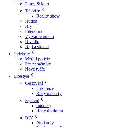
Filmy & kino
Televize
Reality show
Hudba
Hry
Literatura
Výtvarné umění
Divadlo
Digi a stream
Celebrity
Módní policie
Pro pamětníky
Nové tváře
Lifestyle
Cestování
Destinace
Rady na cesty
Bydlení
Interiery
Rady do domu
DIY
Pro kutily