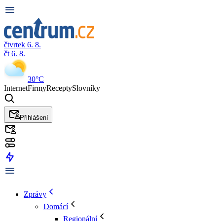
čtvrtek 6. 8.
čt 6. 8.
30°C
Internet
Firmy
Recepty
Slovníky
Přihlášení
Zprávy
Domácí
Regionální