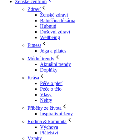
Ženské centrum
Zdraví
Ženské zdraví
Babiččina lékárna
Hubnutí
Duševní zdraví
Wellbeing
Fitness
Jóga a pilates
Módní trendy
Aktuální trendy
Doplňky
Krása
Péče o pleť
Péče o tělo
Vlasy
Nehty
Příběhy ze života
Inspirativní ženy
Rodina & komunita
Výchova
Přátelství
Vztahy