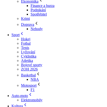
Ekonomika
Finance a burza
Podnikání
Spotřebitel
Krimi
Doprava
Nehody
Sport
Hokej
Fotbal
Tenis
Lyžování
Cyklistika
Atletika
Bojové sporty
ZOH 2026
Basketbal
NBA
Motosport
F1
Auto-moto
Elektromobily
Kultura