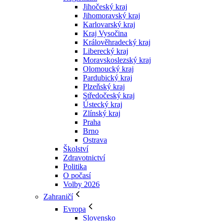
Jihočeský kraj
Jihomoravský kraj
Karlovarský kraj
Kraj Vysočina
Králověhradecký kraj
Liberecký kraj
Moravskoslezský kraj
Olomoucký kraj
Pardubický kraj
Plzeňský kraj
Středočeský kraj
Ústecký kraj
Zlínský kraj
Praha
Brno
Ostrava
Školství
Zdravotnictví
Politika
O počasí
Volby 2026
Zahraničí
Evropa
Slovensko