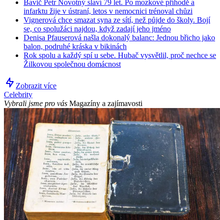
Bavič Petr Novotný slaví 79 let. Po mozkové příhodě a
infarktu žije v ústraní, letos v nemocnici trénoval chůzi
Vignerová chce smazat syna ze sítí, než půjde do školy. Bojí
se, co spolužáci najdou, když zadají jeho jméno
Denisa Pfauserová našla dokonalý balanc: Jednou břicho jako
balon, podruhé kráska v bikinách
Rok spolu a každý spí u sebe. Hubač vysvětlil, proč nechce se
Žilkovou společnou domácnost
Zobrazit více
Celebrity
Vybrali jsme pro vás
Magazíny a zajímavosti