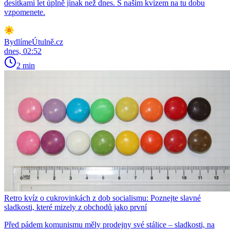
desítkami let úplně jinak než dnes. S naším kvízem na tu dobu
vzpomenete.
BydlímeÚtulně.cz
dnes, 02:52
2 min
Retro kvíz o cukrovinkách z dob socialismu: Poznejte slavné
sladkosti, které mizely z obchodů jako první
Před pádem komunismu měly prodejny své stálice – sladkosti, na