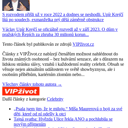
S rozvodem přišli už v roce 2022 a dodnes se neshodli. Upír Krejčí
lítá po soudech, exmanželka prý dělá záměrně obstrukce
Václav Upír Krejčí se oficiálně rozvedl až v září 2023. O dům v
pražských Řepích za zhruba 30 milionů korun...
Tento článek byl publikován ze zdrojů
VIPživot.cz
Články z VIPŽivot.cz nabízejí čtenářům možnost nahlédnout do
života známých osobností – bez bulvární senzace, ale s důrazem na
lidskou stránku slávy, vztahů i každodenní reality celebrit. Obsah se
věnuje nejen aktuálním událostem ve světě showbyznysu, ale i
osobním příběhům, kariérním zlomům nebo...
Všechny články tohoto autora →
Další články z kategorie
Celebrity
„Psala jsem jim, že je miluju.“ Míša Maurerová o boji za své
děti, které od ní odešly k otci
Tajná svatba: Hvězda Ulice řekla ANO a pochlubila se
novým příjmením