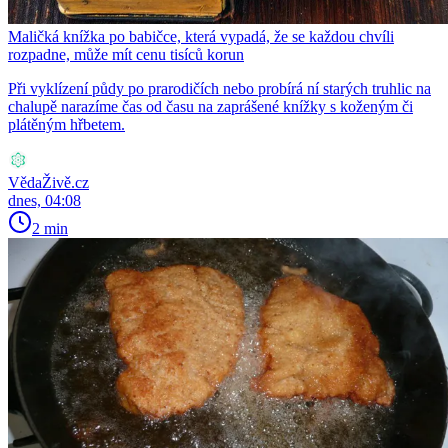
Maličká knížka po babičce, která vypadá, že se každou chvíli
rozpadne, může mít cenu tisíců korun
Při vyklízení půdy po prarodičích nebo probírá ní starých truhlic na
chalupě narazíme čas od času na zaprášené knížky s koženým či
plátěným hřbetem.
VědaŽivě.cz
dnes, 04:08
2 min