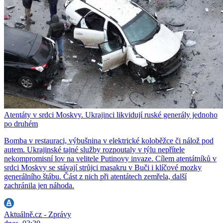
Atentáty v srdci Moskvy. Ukrajinci likvidují ruské generály jednoho
po druhém
Bomba v restauraci, výbušnina v elektrické koloběžce či nálož pod
autem. Ukrajinské tajné služby rozpoutaly v týlu nepřítele
nekompromisní lov na velitele Putinovy invaze. Cílem atentátníků v
srdci Moskvy se stávají strůjci masakru v Buči i klíčové mozky
generálního štábu. Část z nich při atentátech zemřela, další
zachránila jen náhoda.
Aktuálně.cz - Zprávy