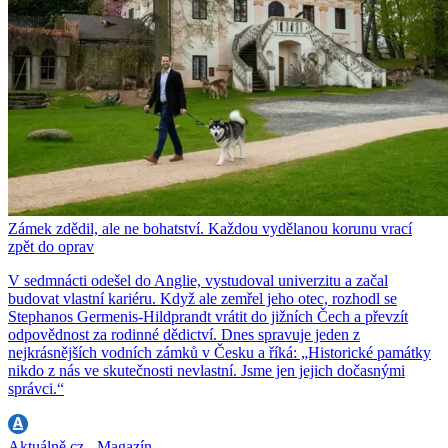
Zámek zdědil, ale ne bohatství. Každou vydělanou korunu vrací
zpět do oprav
V sedmnácti odešel do Anglie, vystudoval univerzitu a začal
budovat vlastní kariéru. Když ale zemřel jeho otec, rozhodl se
Stephanos Germenis-Hildprandt vrátit do jižních Čech a převzít
odpovědnost za rodinné dědictví. Dnes spravuje jeden z
nejkrásnějších vodních zámků v Česku a říká: „Historické památky
nikdo z nás ve skutečnosti nevlastní. Jsme jen jejich dočasnými
správci.“
Aktuálně.cz - Magazín