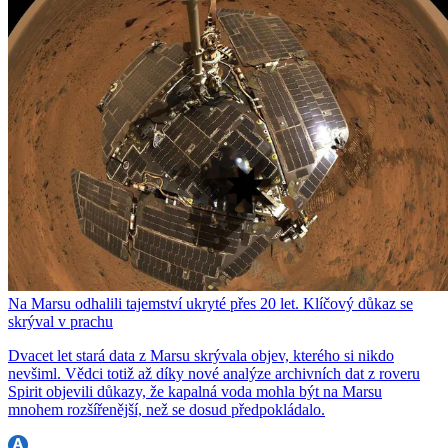
Na Marsu odhalili tajemství ukryté přes 20 let. Klíčový důkaz se
skrýval v prachu
Dvacet let stará data z Marsu skrývala objev, kterého si nikdo
nevšiml. Vědci totiž až díky nové analýze archivních dat z roveru
Spirit objevili důkazy, že kapalná voda mohla být na Marsu
mnohem rozšířenější, než se dosud předpokládalo.