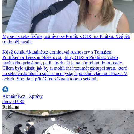
My se na sebe těšíme, usmíval se Portlík z ODS na Pirátku. Vzápětí
se do něj pustila
Když deník Aktuálně.cz domlouval rozhovory s Tomášem
Portlíkem a Terezou Nislerovou, lídry ODS a Pirátů do voleb
pražského primátora, padl návrh dát je na pár minut dohromady.
Cílem bylo zjistit, jak by si mohli (ne)rozumět zástupci stran, které
na sebe často útočí a spíš se nechystají společně vládnout Praze. V
pořadu Spotlight přinášíme záznam tohoto setkání.
Aktuálně.cz - Zprávy
dnes, 03:30
Reklama