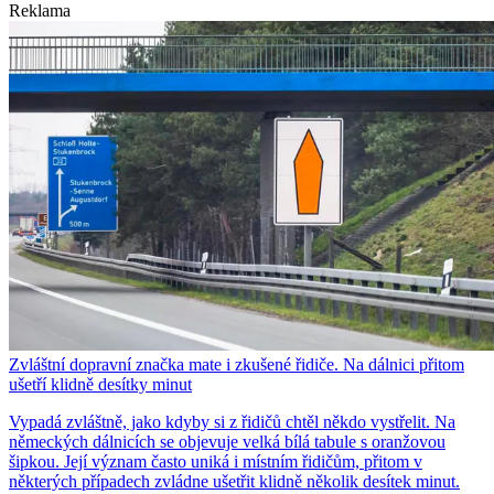
Reklama
Zvláštní dopravní značka mate i zkušené řidiče. Na dálnici přitom
ušetří klidně desítky minut
Vypadá zvláštně, jako kdyby si z řidičů chtěl někdo vystřelit. Na
německých dálnicích se objevuje velká bílá tabule s oranžovou
šipkou. Její význam často uniká i místním řidičům, přitom v
některých případech zvládne ušetřit klidně několik desítek minut.