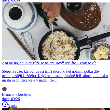
dnes, 03:30
Ani máslo, ani olej: rýže se nelepí, když uděláte 1 krok navíc
Slepená rýže, kterou jde na talíři skoro krájet nožem, potká dřív
nebo později každého. Když se to stane, hodně lidí sáhne po kousku
másla nebo lžíci oleje v naději, že...
Bruneta v kuchyni
dnes, 03:26
3 min