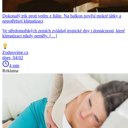
Dokonalý trik proti vedru z Itálie. Na balkon pověsí mokré látky a
nepotřebují klimatizaci
Ve středomořských zemích zvládají tropické dny i domácnosti, které
klimatizaci nikdy neměly. […]
Zodpovime.cz
dnes, 04:02
4 min
Reklama