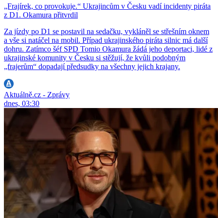
„Frajírek, co provokuje.“ Ukrajincům v Česku vadí incidenty piráta
z D1. Okamura přitvrdil
Za jízdy po D1 se postavil na sedačku, vykláněl se střešním oknem
a vše si natáčel na mobil. Případ ukrajinského piráta silnic má další
dohru. Zatímco šéf SPD Tomio Okamura žádá jeho deportaci, lidé z
ukrajinské komunity v Česku si stěžují, že kvůli podobným
„frajerům“ dopadají předsudky na všechny jejich krajany.
Aktuálně.cz - Zprávy
dnes, 03:30