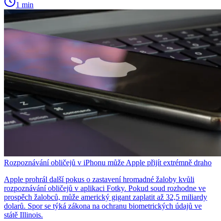
1 min
Rozpoznávání obličejů v iPhonu může Apple přijít extrémně draho
Apple prohrál další pokus o zastavení hromadné žaloby kvůli
rozpoznávání obličejů v aplikaci Fotky. Pokud soud rozhodne ve
prospěch žalobců, může americký gigant zaplatit až 32,5 miliardy
dolarů. Spor se týká zákona na ochranu biometrických údajů ve
státě Illinois.