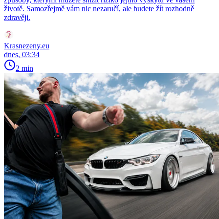
životě. Samozřejmě vám nic nezaručí, ale budete žít rozhodně
zdravěji.
Krasnezeny.eu
dnes, 03:34
2 min