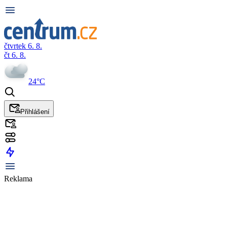
čtvrtek 6. 8.
čt 6. 8.
24°C
Přihlášení
Reklama