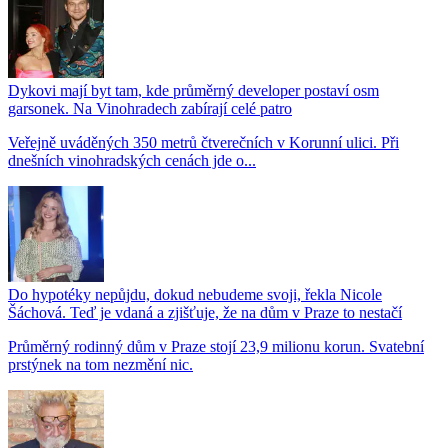
Dykovi mají byt tam, kde průměrný developer postaví osm
garsonek. Na Vinohradech zabírají celé patro
Veřejně uváděných 350 metrů čtverečních v Korunní ulici. Při
dnešních vinohradských cenách jde o...
Do hypotéky nepůjdu, dokud nebudeme svoji, řekla Nicole
Šáchová. Teď je vdaná a zjišťuje, že na dům v Praze to nestačí
Průměrný rodinný dům v Praze stojí 23,9 milionu korun. Svatební
prstýnek na tom nezmění nic.