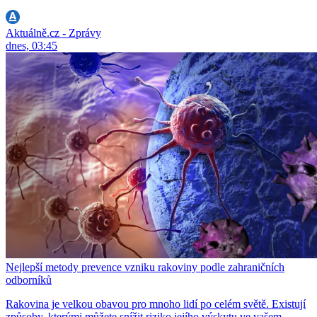
Aktuálně.cz - Zprávy
dnes, 03:45
Nejlepší metody prevence vzniku rakoviny podle zahraničních
odborníků
Rakovina je velkou obavou pro mnoho lidí po celém světě. Existují
způsoby, kterými můžete snížit riziko jejího výskytu ve vašem