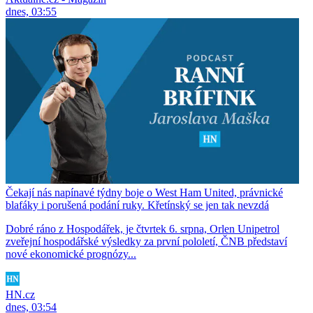
dnes, 03:55
Čekají nás napínavé týdny boje o West Ham United, právnické
blafáky i porušená podání ruky. Křetínský se jen tak nevzdá
Dobré ráno z Hospodářek, je čtvrtek 6. srpna, Orlen Unipetrol
zveřejní hospodářské výsledky za první pololetí, ČNB představí
nové ekonomické prognózy...
HN.cz
dnes, 03:54