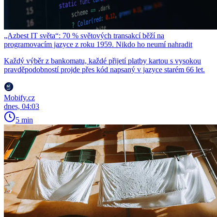
„Azbest IT světa“: 70 % světových transakcí běží na
programovacím jazyce z roku 1959. Nikdo ho neumí nahradit
Každý výběr z bankomatu, každé přijetí platby kartou s vysokou
pravděpodobností projde přes kód napsaný v jazyce starém 66 let.
Mobify.cz
dnes, 04:03
5 min