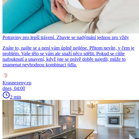
Potraviny pro lepší trávení. Zbavte se nadýmání jednou pro vždy
Znáte to, najíte se a není vám úplně nejlépe. Přitom nevíte, v čem je
problém. Vaše tělo se vám ale snaží něco sdělit. Pokud se cítíte
nafouknutí a unavení, když jste se právě dobře najedli, může to
znamenat nevhodnou kombinaci jídla.
Krasnezeny.eu
dnes, 04:00
2 min