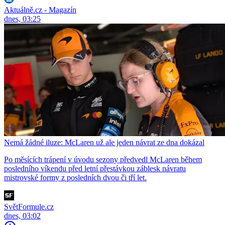
Aktuálně.cz - Magazín
dnes, 03:25
Nemá žádné iluze: McLaren už ale jeden návrat ze dna dokázal
Po měsících trápení v úvodu sezony předvedl McLaren během
posledního víkendu před letní přestávkou záblesk návratu
mistrovské formy z posledních dvou či tří let.
SvětFormule.cz
dnes, 03:02