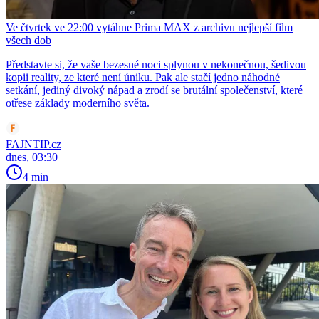
Ve čtvrtek ve 22:00 vytáhne Prima MAX z archivu nejlepší film
všech dob
Představte si, že vaše bezesné noci splynou v nekonečnou, šedivou
kopii reality, ze které není úniku. Pak ale stačí jedno náhodné
setkání, jediný divoký nápad a zrodí se brutální společenství, které
otřese základy moderního světa.
FAJNTIP.cz
dnes, 03:30
4 min