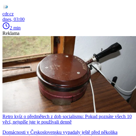
cdr.cz
dnes, 03:00
2 min
Reklama
Retro kvíz o předmětech z dob socialismu: Pokud poznáte všech 10
věcí, nejspíše jste je používali denně
Domácnosti v Československu vypadaly ještě před několika