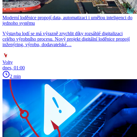
Moderní loděnice propojí data, automatizaci i umělou inteligenci do
jednoho systému
Výstavba lodí se má výrazně zrychlit díky rozsáhlé digitalizaci
celého výrobního procesu. Nový projekt digitální loděnice propojí
inženýring, výrobu, dodavatelské…
Volty
dnes, 01:00
2 min