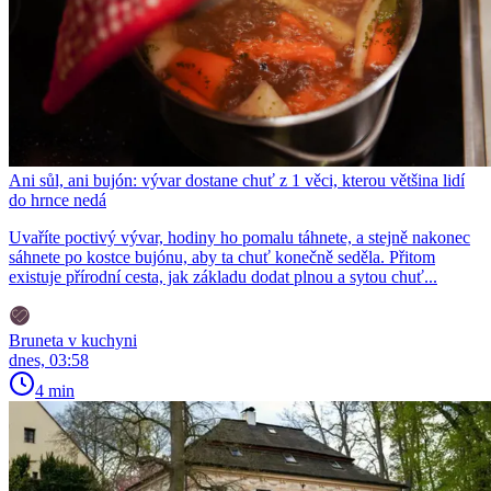
Ani sůl, ani bujón: vývar dostane chuť z 1 věci, kterou většina lidí
do hrnce nedá
Uvaříte poctivý vývar, hodiny ho pomalu táhnete, a stejně nakonec
sáhnete po kostce bujónu, aby ta chuť konečně seděla. Přitom
existuje přírodní cesta, jak základu dodat plnou a sytou chuť...
Bruneta v kuchyni
dnes, 03:58
4 min