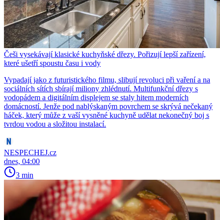
Češi vysekávají klasické kuchyňské dřezy. Pořizují lepší zařízení,
které ušetří spoustu času i vody
Vypadají jako z futuristického filmu, slibují revoluci při vaření a na
sociálních sítích sbírají miliony zhlédnutí. Multifunkční dřezy s
vodopádem a digitálním displejem se staly hitem moderních
domácností. Jenže pod nablýskaným povrchem se skrývá nečekaný
háček, který může z vaší vysněné kuchyně udělat nekonečný boj s
tvrdou vodou a složitou instalací.
NESPECHEJ.cz
dnes, 04:00
3 min