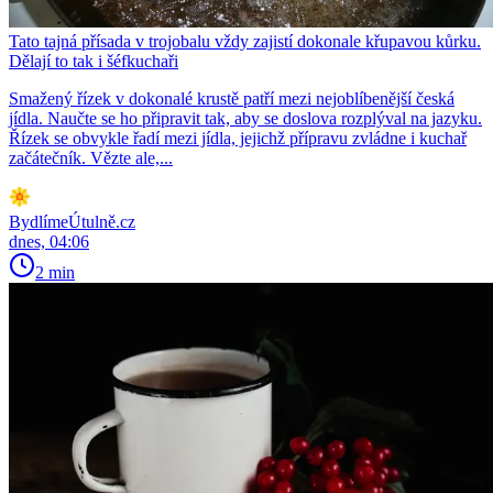
Tato tajná přísada v trojobalu vždy zajistí dokonale křupavou kůrku.
Dělají to tak i šéfkuchaři
Smažený řízek v dokonalé krustě patří mezi nejoblíbenější česká
jídla. Naučte se ho připravit tak, aby se doslova rozplýval na jazyku.
Řízek se obvykle řadí mezi jídla, jejichž přípravu zvládne i kuchař
začátečník. Vězte ale,...
BydlímeÚtulně.cz
dnes, 04:06
2 min