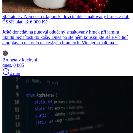
Sběratelé z Německa i Japonska loví tenhle smaltovaný hrnek z dob
ČSSR platí až 6 000 Kč
Ještě donedávna putoval otlučený smaltovaný hrnek při jarním
úklidu bez lítosti do koše. Dnes po stejném kousku jde stále víc lidí
a poptávka nekončí na českých hranicích. Vintage smalt má...
Bruneta v kuchyni
dnes, 04:05
4 min