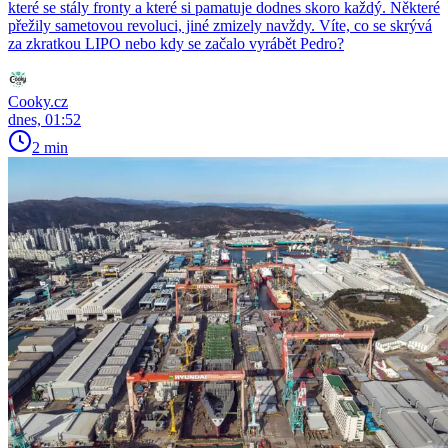
které se stály fronty a které si pamatuje dodnes skoro každý. Některé
přežily sametovou revoluci, jiné zmizely navždy. Víte, co se skrývá
za zkratkou LIPO nebo kdy se začalo vyrábět Pedro?
Cooky.cz
dnes, 01:52
2 min