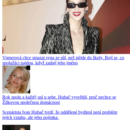
Vignerová chce smazat syna ze sítí, než půjde do školy. Bojí se, co
spolužáci najdou, když zadají jeho jméno
Rok spolu a každý spí u sebe. Hubač vysvětlil, proč nechce se
Žilkovou společnou domácnost
Scenárista Ivan Hubač tvrdí, že oddělené bydlení není problém
jejich vztahu, ale jeho pojistka.