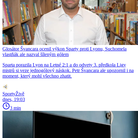
Glosátor Švancara ocenil výkon Sparty proti Lyonu, Suchomela
vlastňák ale nazval šíleným gólem
Sparta porazila Lyon na Letné 2:1 a do odvety 3. předkola Ligy
mistrů si veze jednogólový náskok. Petr Švancara ale upozornil i na
moment, který mohl všechno zhatit.
SportyŽivě
dnes, 19:03
3 min