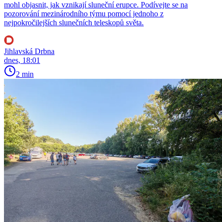
mohl objasnit, jak vznikají sluneční erupce. Podívejte se na
pozorování mezinárodního týmu pomocí jednoho z
nejpokročilejších slunečních teleskopů světa.
Jihlavská Drbna
dnes, 18:01
2 min