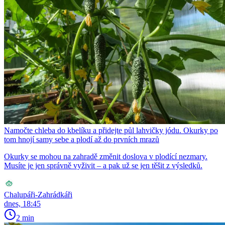
Namočte chleba do kbelíku a přidejte půl lahvičky jódu. Okurky po
tom hnojí samy sebe a plodí až do prvních mrazů
Okurky se mohou na zahradě změnit doslova v plodící nezmary.
Musíte je jen správně vyživit – a pak už se jen těšit z výsledků.
Chalupáři-Zahrádkáři
dnes, 18:45
2 min