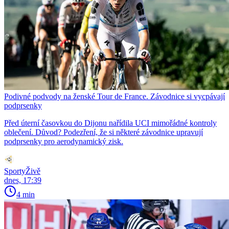
Podivné podvody na ženské Tour de France. Závodnice si vycpávají
podprsenky
Před úterní časovkou do Dijonu nařídila UCI mimořádné kontroly
oblečení. Důvod? Podezření, že si některé závodnice upravují
podprsenky pro aerodynamický zisk.
SportyŽivě
dnes, 17:39
4 min