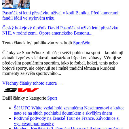
Pastrňák si letní přestávku užíval v kotli Baníku. Před kamerami
fandil řádil ve stylovém triku
Český hokejový útočník David Pastrňák si užívá letní přestávku
NHL v rodné zemi. Opora amerického Bostonu...
Tento článek byl publikován ze zdrojů
SportWin
Články ze SportWin.cz přinášejí svěží pohled na sport – kombinují
aktuální zprávy s lehkostí, nadsázkou i špetkou zábavy. Věnují se
především populárním sportům, jako je fotbal, hokej, tenis nebo
bojové sporty, ale objevují se i méně tradiční témata a kuriózní
momenty ze světa sportovního...
Všechny články tohoto autora →
Další články z kategorie
Sport
Šéf UFC White vzdal hold zesnulému Nascimentovi a krátce
nato se na sítích pochlubil doutníkem a skvělým dnem
Podivné podvody na ženské Tour de France. Závodnice si
vycpávají podprsenky
Hradec - Besiktas 0:0. Domácí Umar spálil obrovskou šanci,