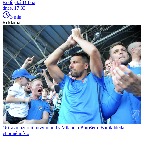
Budějcká Drbna
dnes, 17:33
3 min
Reklama
Ostravu ozdobí nový mural s Milanem Barošem. Baník hledá
vhodné místo