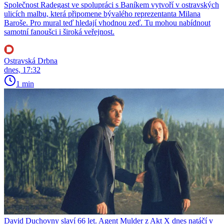
Společnost Radegast ve spolupráci s Baníkem vytvoří v ostravských
ulicích malbu, která připomene bývalého reprezentanta Milana
Baroše. Pro mural teď hledají vhodnou zeď. Tu mohou nabídnout
samotní fanoušci i široká veřejnost.
Ostravská Drbna
dnes, 17:32
1 min
David Duchovny slaví 66 let. Agent Mulder z Akt X dnes natáčí v