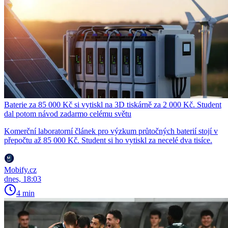
Baterie za 85 000 Kč si vytiskl na 3D tiskárně za 2 000 Kč. Student
dal potom návod zadarmo celému světu
Komerční laboratorní článek pro výzkum průtočných baterií stojí v
přepočtu až 85 000 Kč. Student si ho vytiskl za necelé dva tisíce.
Mobify.cz
dnes, 18:03
4 min