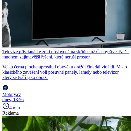
Televize přivrtaná ke zdi i postavená na skříňce už Čechy štve. Našli
mnohem zajímavější řešení, které neruší prostor
Velká černá plocha uprostřed obýváku dráždí čím dál víc lidí. Místo
klasického zavěšení volí posuvné panely, lamely nebo televizor,
který se tváří jako obraz.
Mobify.cz
dnes, 18:56
4 min
Reklama