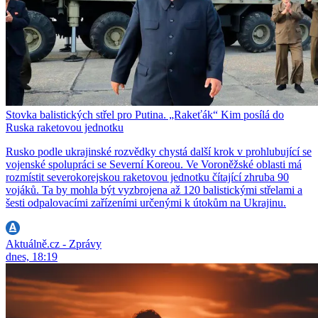
Stovka balistických střel pro Putina. „Rakeťák“ Kim posílá do
Ruska raketovou jednotku
Rusko podle ukrajinské rozvědky chystá další krok v prohlubující se
vojenské spolupráci se Severní Koreou. Ve Voroněžské oblasti má
rozmístit severokorejskou raketovou jednotku čítající zhruba 90
vojáků. Ta by mohla být vyzbrojena až 120 balistickými střelami a
šesti odpalovacími zařízeními určenými k útokům na Ukrajinu.
Aktuálně.cz - Zprávy
dnes, 18:19