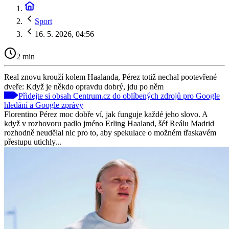
Sport
16. 5. 2026, 04:56
2 min
Real znovu krouží kolem Haalanda, Pérez totiž nechal pootevřené
dveře: Když je někdo opravdu dobrý, jdu po něm
Přidejte si obsah Centrum.cz do oblíbených zdrojů pro Google
hledání a Google zprávy
Florentino Pérez moc dobře ví, jak funguje každé jeho slovo. A
když v rozhovoru padlo jméno Erling Haaland, šéf Reálu Madrid
rozhodně neudělal nic pro to, aby spekulace o možném třaskavém
přestupu utichly...