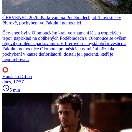
ČERVENEC 2026: Parkování na Poděbradech, obří investice v
Přerově, pochybení ve Fakultní nemocnici
Červenec byl v Olomouckém kraji ve znamení léta a tropických
tepot, například na oblíbených Poděbradech u Olomouce se ovšem
objevil problém s parkováním. V Přerově se chystá obří investice a
Fakultní nemocnice Olomouc po měsících odmítání přiznala
pochybení v kauze defibrilátorů, dostali je i pacienti, kteří je
nepotřebovali.
Hanácká Drbna
dnes, 17:57
5 min