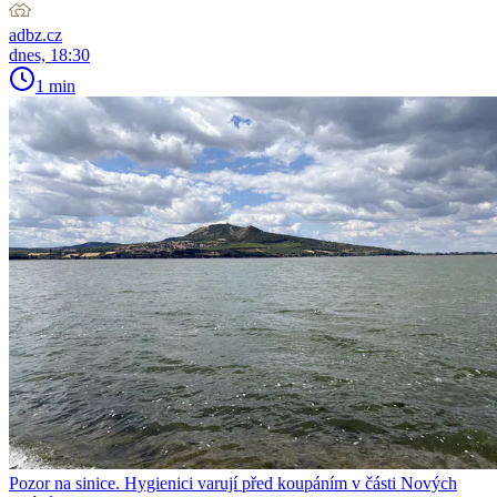
adbz.cz
dnes, 18:30
1 min
Pozor na sinice. Hygienici varují před koupáním v části Nových