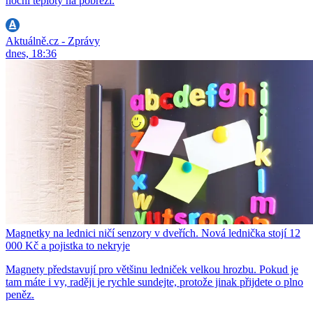
noční teploty na pobřeží.
Aktuálně.cz - Zprávy
dnes, 18:36
Magnetky na lednici ničí senzory v dveřích. Nová lednička stojí 12
000 Kč a pojistka to nekryje
Magnety představují pro většinu ledniček velkou hrozbu. Pokud je
tam máte i vy, raději je rychle sundejte, protože jinak přijdete o plno
peněz.