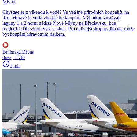
Mlýnů
Chystáte se o víkendu k vodě? Ve většině přírodních koupališť na
jižní Moravě je voda vhodná ke koupání. Výjimkou zůstávají
laguny 1 a 2 horní nádrže Nové Mlýny na Břeclavsku, kde
hygienici dál evidují výskyt sinic. Pro citlivější skupiny lidí tak může
být koupání zdravotním rizikem.
Brněnská Drbna
dnes, 18:30
1 min