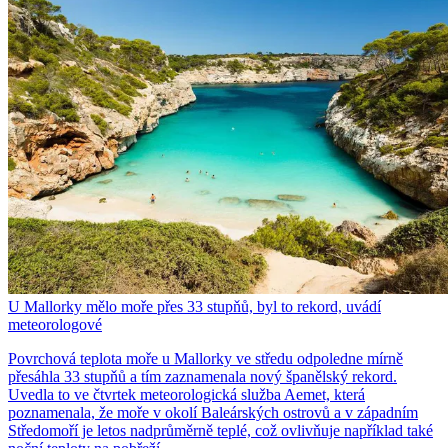
U Mallorky mělo moře přes 33 stupňů, byl to rekord, uvádí
meteorologové
Povrchová teplota moře u Mallorky ve středu odpoledne mírně
přesáhla 33 stupňů a tím zaznamenala nový španělský rekord.
Uvedla to ve čtvrtek meteorologická služba Aemet, která
poznamenala, že moře v okolí Baleárských ostrovů a v západním
Středomoří je letos nadprůměrně teplé, což ovlivňuje například také