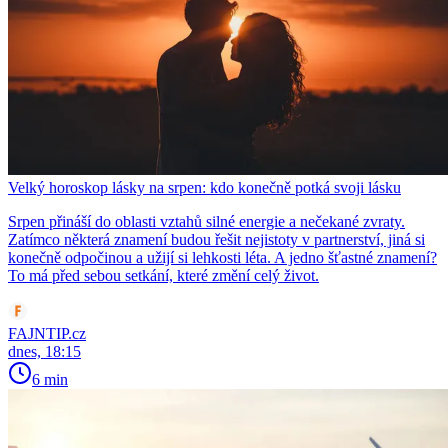
Velký horoskop lásky na srpen: kdo konečně potká svoji lásku
Srpen přináší do oblasti vztahů silné energie a nečekané zvraty.
Zatímco některá znamení budou řešit nejistoty v partnerství, jiná si
konečně odpočinou a užijí si lehkosti léta. A jedno šťastné znamení?
To má před sebou setkání, které změní celý život.
FAJNTIP.cz
dnes, 18:15
6 min