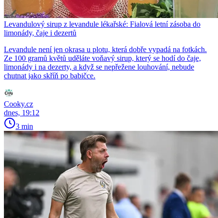
Levandulový sirup z levandule lékařské: Fialová letní zásoba do
limonády, čaje i dezertů
Levandule není jen okrasa u plotu, která dobře vypadá na fotkách.
Ze 100 gramů květů uděláte voňavý sirup, který se hodí do čaje,
limonády i na dezerty, a když se nepřežene louhování, nebude
chutnat jako skříň po babičce.
Cooky.cz
dnes, 19:12
3 min