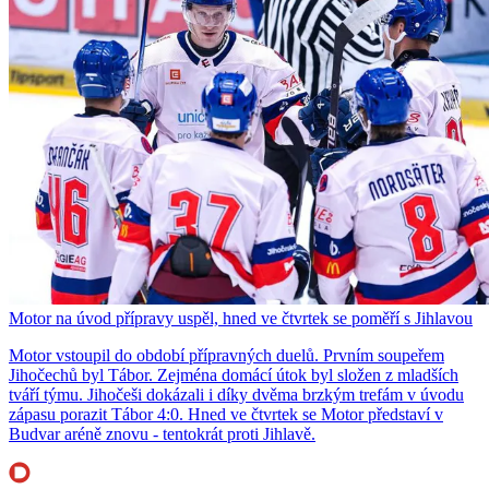
Motor na úvod přípravy uspěl, hned ve čtvrtek se poměří s Jihlavou
Motor vstoupil do období přípravných duelů. Prvním soupeřem
Jihočechů byl Tábor. Zejména domácí útok byl složen z mladších
tváří týmu. Jihočeši dokázali i díky dvěma brzkým trefám v úvodu
zápasu porazit Tábor 4:0. Hned ve čtvrtek se Motor představí v
Budvar aréně znovu - tentokrát proti Jihlavě.