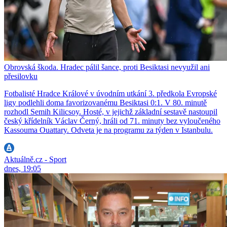
Obrovská škoda. Hradec pálil šance, proti Besiktasi nevyužil ani
přesilovku
Fotbalisté Hradce Králové v úvodním utkání 3. předkola Evropské
ligy podlehli doma favorizovanému Besiktasi 0:1. V 80. minutě
rozhodl Semih Kilicsoy. Hosté, v jejichž základní sestavě nastoupil
český křídelník Václav Černý, hráli od 71. minuty bez vyloučeného
Kassouma Ouattary. Odveta je na programu za týden v Istanbulu.
Aktuálně.cz - Sport
dnes, 19:05