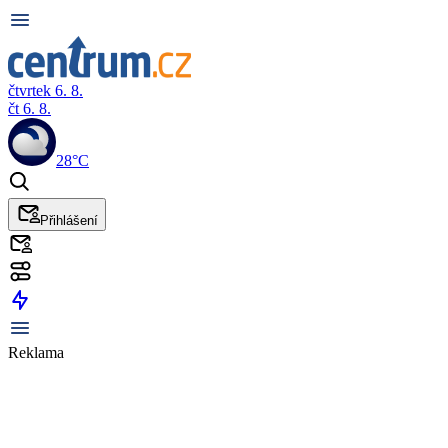
čtvrtek 6. 8.
čt 6. 8.
28°C
Přihlášení
Reklama