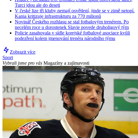
Turci jdou ale do deseti
V české lize tři kluby nemají osvětlení, jinde se v zimě netopí.
Kania kritizuje infrastrukturu za 770 milionů
Novinář Českého rozhlasu se stal fotbalovým trenérem. Po
necelém roce u dorostenek Slavie povede druholigový tým
Policie zasahovala v sídle korejské fotbalové asociace kvůli
podezření kolem jmenování trenéra národního týmu
Zobrazit více
Sport
Vybrali jsme pro vás
Magazíny a zajímavosti