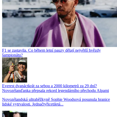
F1 se zastavila. Co během letní pauzy dělají největší hvězdy
šampionátu?
Everest dvanáctkrát za sebou a 2000 kilometrů za 29 dní?
Novozélanďanka přepsala rekord legendárního přechodu Alpami
Novozélandská ultraběžkyně Sophie Woodsová posunula hranice
lidské vytrvalosti. Jednačtyřicetiletá...