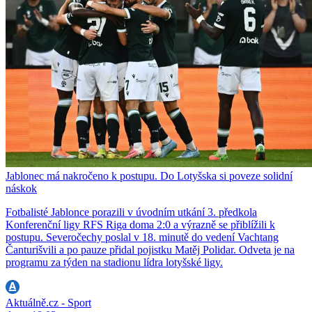
Jablonec má nakročeno k postupu. Do Lotyšska si poveze solidní
náskok
Fotbalisté Jablonce porazili v úvodním utkání 3. předkola
Konferenční ligy RFS Riga doma 2:0 a výrazně se přiblížili k
postupu. Severočechy poslal v 18. minutě do vedení Vachtang
Čanturišvili a po pauze přidal pojistku Matěj Polidar. Odveta je na
programu za týden na stadionu lídra lotyšské ligy.
Aktuálně.cz - Sport