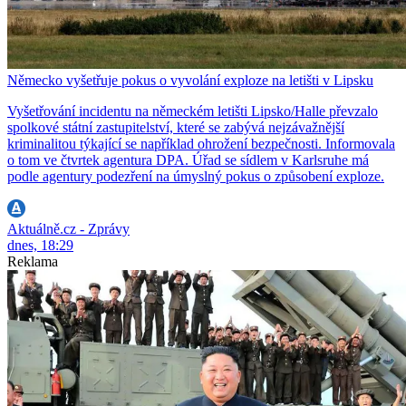
Německo vyšetřuje pokus o vyvolání exploze na letišti v Lipsku
Vyšetřování incidentu na německém letišti Lipsko/Halle převzalo
spolkové státní zastupitelství, které se zabývá nejzávažnější
kriminalitou týkající se například ohrožení bezpečnosti. Informovala
o tom ve čtvrtek agentura DPA. Úřad se sídlem v Karlsruhe má
podle agentury podezření na úmyslný pokus o způsobení exploze.
Aktuálně.cz - Zprávy
dnes, 18:29
Reklama