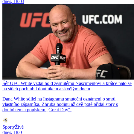
dnes, 18:03
Šéf UFC White vzdal hold zesnulému Nascimentovi a krátce nato se
na sítích pochlubil doutníkem a skvělým dnem
Dana White sdílel na Instagramu smuteční oznámení o smrti
vlastního zápasníka. Zhruba hodinu až dvě poté přidal story s
doutníkem a popiskem „Great Day“.
SportyŽivě
dnes, 18:01