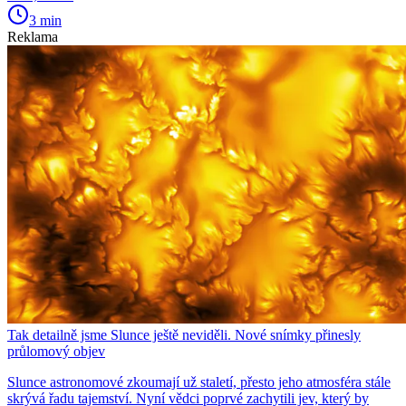
3 min
Reklama
Tak detailně jsme Slunce ještě neviděli. Nové snímky přinesly
průlomový objev
Slunce astronomové zkoumají už staletí, přesto jeho atmosféra stále
skrývá řadu tajemství. Nyní vědci poprvé zachytili jev, který by