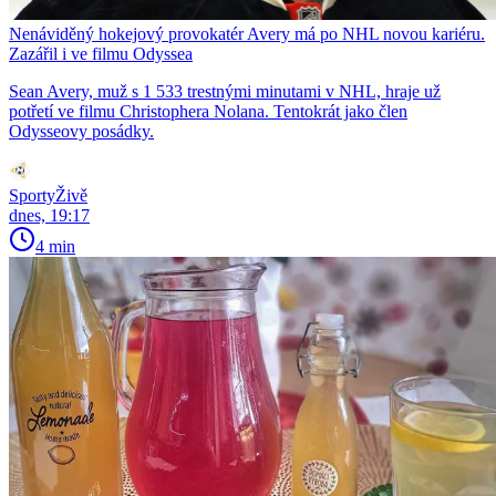
Nenáviděný hokejový provokatér Avery má po NHL novou kariéru.
Zazářil i ve filmu Odyssea
Sean Avery, muž s 1 533 trestnými minutami v NHL, hraje už
potřetí ve filmu Christophera Nolana. Tentokrát jako člen
Odysseovy posádky.
SportyŽivě
dnes, 19:17
4 min