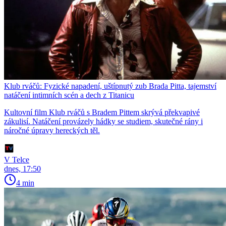
Klub rváčů: Fyzické napadení, uštípnutý zub Brada Pitta, tajemství
natáčení intimních scén a dech z Titanicu
Kultovní film Klub rváčů s Bradem Pittem skrývá překvapivé
zákulisí. Natáčení provázely hádky se studiem, skutečné rány i
náročné úpravy hereckých těl.
V Telce
dnes, 17:50
4 min