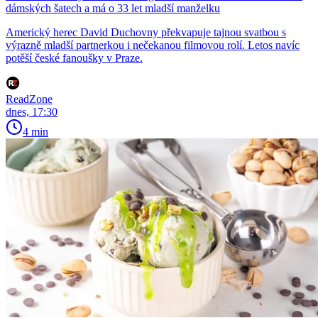
dámských šatech a má o 33 let mladší manželku
Americký herec David Duchovny překvapuje tajnou svatbou s
výrazně mladší partnerkou i nečekanou filmovou rolí. Letos navíc
potěší české fanoušky v Praze.
ReadZone
dnes, 17:30
4 min