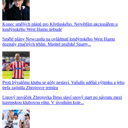
Konec smělých plánů pro Křetínského. Největším akcionářem u
londýnského West Hamu nebude
Smělé plány Newcastlu na ovládnutí londýnského West Hamu
doznaly značných trhlin. Majitel pražské Sparty...
Proti bývalému klubu se góly neslaví. Vašulín udělal výjimku a jeho
trefa zajistila Zbrojovce remízu
Ligový nováček Zbrojovka Brno slaví snový start po návratu mezi
tuzemskou klubovou elitu. V úvodním kole...