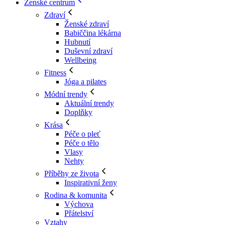
Ženské centrum
Zdraví
Ženské zdraví
Babiččina lékárna
Hubnutí
Duševní zdraví
Wellbeing
Fitness
Jóga a pilates
Módní trendy
Aktuální trendy
Doplňky
Krása
Péče o pleť
Péče o tělo
Vlasy
Nehty
Příběhy ze života
Inspirativní ženy
Rodina & komunita
Výchova
Přátelství
Vztahy