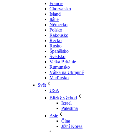
Francie
Chorvatsko
Island
Itálie
Německo
Polsko
Rakousko
Řecko
Rusko
Španělsko
Švédsko
Velká Británie
Rumunsko
Válka na Ukrajině
Maďarsko
Svět
USA
Blízký východ
Izrael
Palestina
Asie
Čína
Jižní Korea