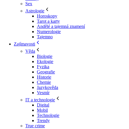
Sex
Astrologie
Horoskopy
Tarot a karty
Andělé a tajemná znamení
Numerologie
Tajemno
Zajímavosti
Věda
Biologie
Ekologie
Fyzika
Geografie
Historie
Chemie
Jazykověda
Vesmír
IT a technologie
Digital
Mobil
Technologie
Trendy
True crime