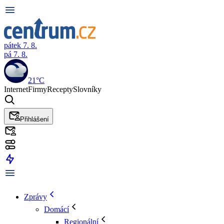
pátek 7. 8.
pá 7. 8.
21°C
Internet
Firmy
Recepty
Slovníky
Přihlášení
Zprávy
Domácí
Regionální