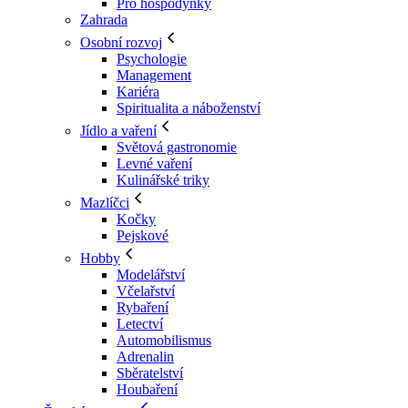
Pro hospodyňky
Zahrada
Osobní rozvoj
Psychologie
Management
Kariéra
Spiritualita a náboženství
Jídlo a vaření
Světová gastronomie
Levné vaření
Kulinářské triky
Mazlíčci
Kočky
Pejskové
Hobby
Modelářství
Včelařství
Rybaření
Letectví
Automobilismus
Adrenalin
Sběratelství
Houbaření