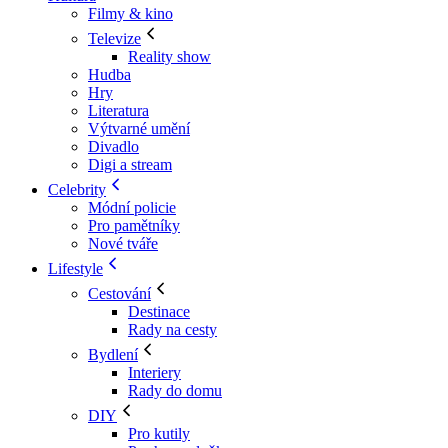
Filmy & kino
Televize
Reality show
Hudba
Hry
Literatura
Výtvarné umění
Divadlo
Digi a stream
Celebrity
Módní policie
Pro pamětníky
Nové tváře
Lifestyle
Cestování
Destinace
Rady na cesty
Bydlení
Interiery
Rady do domu
DIY
Pro kutily