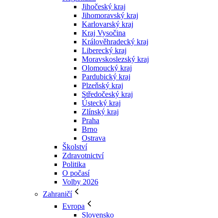
Jihočeský kraj
Jihomoravský kraj
Karlovarský kraj
Kraj Vysočina
Králověhradecký kraj
Liberecký kraj
Moravskoslezský kraj
Olomoucký kraj
Pardubický kraj
Plzeňský kraj
Středočeský kraj
Ústecký kraj
Zlínský kraj
Praha
Brno
Ostrava
Školství
Zdravotnictví
Politika
O počasí
Volby 2026
Zahraničí
Evropa
Slovensko