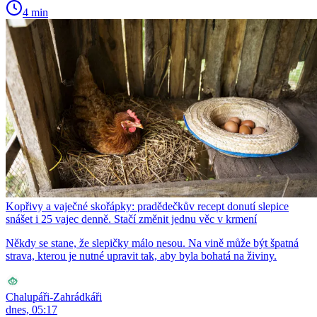
4 min
Kopřivy a vaječné skořápky: pradědečkův recept donutí slepice
snášet i 25 vajec denně. Stačí změnit jednu věc v krmení
Někdy se stane, že slepičky málo nesou. Na vině může být špatná
strava, kterou je nutné upravit tak, aby byla bohatá na živiny.
Chalupáři-Zahrádkáři
dnes, 05:17