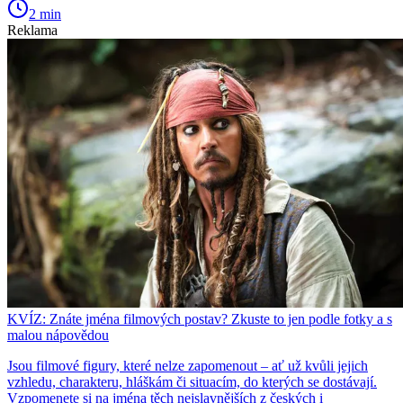
2 min
Reklama
KVÍZ: Znáte jména filmových postav? Zkuste to jen podle fotky a s
malou nápovědou
Jsou filmové figury, které nelze zapomenout – ať už kvůli jejich
vzhledu, charakteru, hláškám či situacím, do kterých se dostávají.
Vzpomenete si na jména těch nejslavnějších z českých i