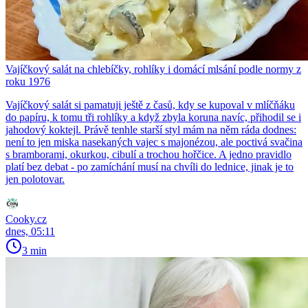
Vajíčkový salát na chlebíčky, rohlíky i domácí mlsání podle normy z
roku 1976
Vajíčkový salát si pamatuji ještě z časů, kdy se kupoval v mlíčňáku
do papíru, k tomu tři rohlíky a když zbyla koruna navíc, přihodil se i
jahodový koktejl. Právě tenhle starší styl mám na něm ráda dodnes:
není to jen miska nasekaných vajec s majonézou, ale poctivá svačina
s bramborami, okurkou, cibulí a trochou hořčice. A jedno pravidlo
platí bez debat - po zamíchání musí na chvíli do lednice, jinak je to
jen polotovar.
Cooky.cz
dnes, 05:11
3 min