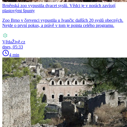
Brněnská zoo vypustila dvacet syslů. Vědci je v norách zavírají
plastovými špunty
Zoo Brno v červenci vypustila u Ivančic dalších 20 syslů obecných.
Nejde o první pokus, a právě v tom je pointa celého programu.
VědaŽivě.cz
dnes, 05:33
4 min