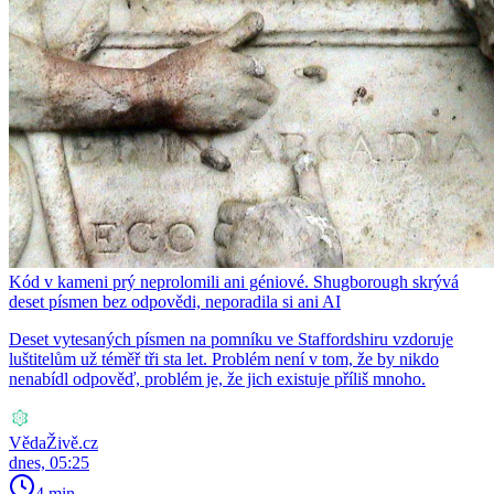
Kód v kameni prý neprolomili ani géniové. Shugborough skrývá
deset písmen bez odpovědi, neporadila si ani AI
Deset vytesaných písmen na pomníku ve Staffordshiru vzdoruje
luštitelům už téměř tři sta let. Problém není v tom, že by nikdo
nenabídl odpověď, problém je, že jich existuje příliš mnoho.
VědaŽivě.cz
dnes, 05:25
4 min