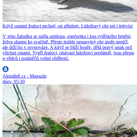
Když ostatní žraloci prchají, on připluje. Lidožravý obr sní i televizi
V jeho žaludku se našla antilopa, espézetka i kus rytířského brnění,
želvu slupne ke svačině. Přesto tenhle nenasytný obr moře neničí,
ale drží ho v rovnováze. A když se blíží bouře, dělá pravý opak než
všichni ostatní. Tygří žraloci, obávaní lidožraví predátoři, jsou přesto
u vědců i potápěčů velmi oblíbení.
Aktuálně.cz - Magazín
dnes, 05:30