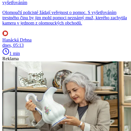
vyšetřováním
Olomoučtí policisté žádají veřejnost o pomoc. S vyšetřováním
trestného činu by jim mohl pomoci neznámý muž, kterého zachytila
kamera v jednom z olomouckých obchodů.
Hanácká Drbna
dnes, 05:13
1 min
Reklama