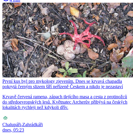
První kus byl pro mykology zjevením. Dnes se krvavá chapadla
pokrytá černým slizem šíří neřízeně Českem a nikdo je nezastaví
Krvavě červená ramena, zápach tlejícího masa a cesta z protinožců
do středoevropských lesů. Květnatec Archerův přibývá na českých
lokalitách rychleji než kdykoli dřív.
Chalupáři-Zahrádkáři
dnes, 05:23