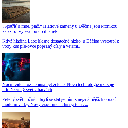
„Spatříš-li mne, plač.“ Hladové kameny u Děčína jsou kronikou
katastrof vytesanou do dna řek
Když hladina Labe klesne dostatečně nízko, u Děčína vystoupí z
vody kus pískovce popsaný čísly a větami....
Noční vidění už nemusí být zelené. Nová technologie ukazuje
infračervený svět v barvách
Zelený svět nočních brýlí se stal jedním z nejznámějších obrazů
moderní války. Nový experimentální systém z...