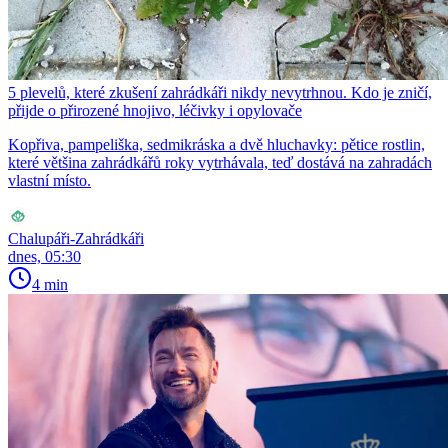
5 plevelů, které zkušení zahrádkáři nikdy nevytrhnou. Kdo je zničí,
přijde o přirozené hnojivo, léčivky i opylovače
Kopřiva, pampeliška, sedmikráska a dvě hluchavky: pětice rostlin,
které většina zahrádkářů roky vytrhávala, teď dostává na zahradách
vlastní místo.
Chalupáři-Zahrádkáři
dnes, 05:30
4 min