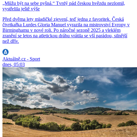
„Můžu být na sebe pyšná.“ Tvrdý pád českou hvězdu nezlomil,
vystřelila ještě výše
Před dvěma lety mladičké zjevení, teď jedna z favoritek. Česká
čtvrtkařka Lurdes Gloria Manuel vyrazila na mistrovství Evropy v
Birminghamu v nové roli. Po náročné sezoně 2025 a vleklém
zranění se letos na atletickou dráhu vrátila se vší parádou, silnější
než dřív.
Aktuálně.cz - Sport
dnes, 05:03