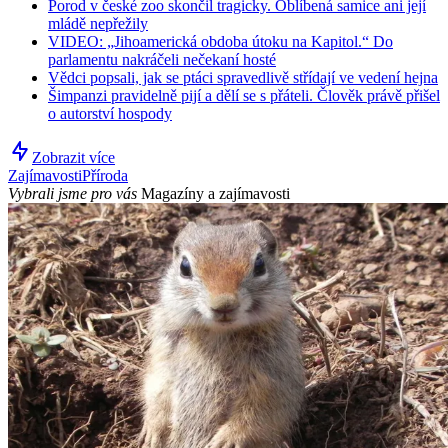
Porod v české zoo skončil tragicky. Oblíbená samice ani její
mládě nepřežily
VIDEO: „Jihoamerická obdoba útoku na Kapitol.“ Do
parlamentu nakráčeli nečekaní hosté
Vědci popsali, jak se ptáci spravedlivě střídají ve vedení hejna
Šimpanzi pravidelně pijí a dělí se s přáteli. Člověk právě přišel
o autorství hospody
Zobrazit více
Zajímavosti
Příroda
Vybrali jsme pro vás
Magazíny a zajímavosti