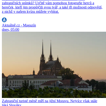
zahraničních snímků? Určitě vám pomohou fotografie herců a
hereček, kteří jim propůjčili svou tvář, a také tři možnosti odpovědí,
z nichž v našem kvízu můžete vybírat.
Aktuálně.cz - Magazín
dnes, 05:00
Zahraniční turisté méně míří na jižní Moravu. Nejvíce však stále
láká Slováky