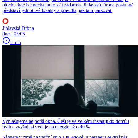
plochy, kde lze nechat auto stát zadarmo. Jihlavská Drbna postupně
představí jednotlivé lokality a pravidla, jak tam parkovat.
Jihlavská Drbna
dnes, 05:05
1 min
Vyhlašujeme nejhorší okna. Češi je ve velkém instalují do domů i
bytů a zvyšují si výdaje na energie až o 40 %
Sáhnete v zimě na vnitřní sklo a je ledové, u parapetu se drží pás