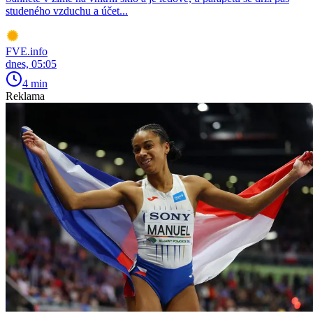
studeného vzduchu a účet...
FVE.info
dnes, 05:05
4 min
Reklama