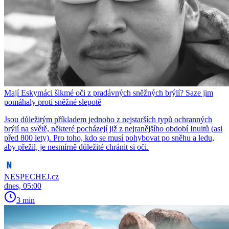
Mají Eskymáci šikmé oči z pradávných sněžných brýlí? Saze jim
pomáhaly proti sněžné slepotě
Jsou důležitým příkladem jednoho z nejstarších typů ochranných
brýlí na světě, některé pocházejí již z nejranějšího období Inuitů (asi
před 800 lety). Pro toho, kdo se musí pohybovat po sněhu a ledu,
aby přežil, je nesmírně důležité chránit si oči.
NESPECHEJ.cz
dnes, 05:00
3 min