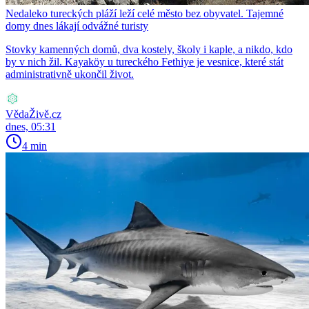
Nedaleko tureckých pláží leží celé město bez obyvatel. Tajemné
domy dnes lákají odvážné turisty
Stovky kamenných domů, dva kostely, školy i kaple, a nikdo, kdo
by v nich žil. Kayaköy u tureckého Fethiye je vesnice, které stát
administrativně ukončil život.
VědaŽivě.cz
dnes, 05:31
4 min