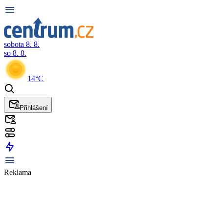
sobota 8. 8.
so 8. 8.
14°C
Přihlášení
Reklama