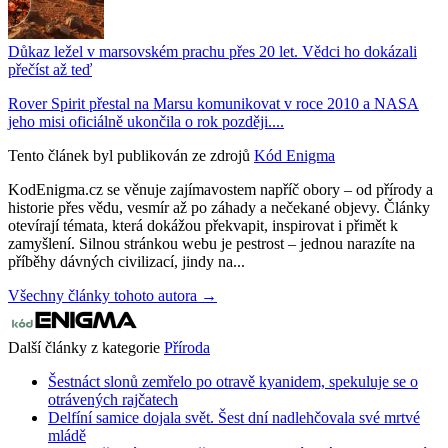
Důkaz ležel v marsovském prachu přes 20 let. Vědci ho dokázali
přečíst až teď
Rover Spirit přestal na Marsu komunikovat v roce 2010 a NASA
jeho misi oficiálně ukončila o rok později....
Tento článek byl publikován ze zdrojů
Kód Enigma
KodEnigma.cz se věnuje zajímavostem napříč obory – od přírody a
historie přes vědu, vesmír až po záhady a nečekané objevy. Články
otevírají témata, která dokážou překvapit, inspirovat i přimět k
zamyšlení. Silnou stránkou webu je pestrost – jednou narazíte na
příběhy dávných civilizací, jindy na...
Všechny články tohoto autora →
Další články z kategorie
Příroda
Šestnáct slonů zemřelo po otravě kyanidem, spekuluje se o
otrávených rajčatech
Delfíní samice dojala svět. Šest dní nadlehčovala své mrtvé
mládě