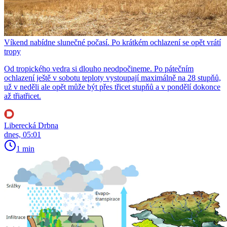
Víkend nabídne slunečné počasí. Po krátkém ochlazení se opět vrátí
tropy
Od tropického vedra si dlouho neodpočineme. Po pátečním
ochlazení ještě v sobotu teploty vystoupají maximálně na 28 stupňů,
už v neděli ale opět může být přes třicet stupňů a v pondělí dokonce
až třiatřicet.
Liberecká Drbna
dnes, 05:01
1 min