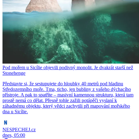
Pod mořem u Sicílie objevili podivný monolit. Je dvakrát starší než
Stonehenge
Představte si, že sestupujete do hloubky 40 metrů pod hladinu
Středozemního moře. Tma, ticho, jen bubliny z vašeho dýchacího
přístroje. A pak to spatříte – masivní kamennou strukturu, která tam
prostě nemá co dělat. Přesně tohle zažili potápěči vyslaní k
záhadnému objektu, který vědci zachytili při mapování mořského
dna u Sicílie.
NESPECHEJ.cz
dnes, 05:00