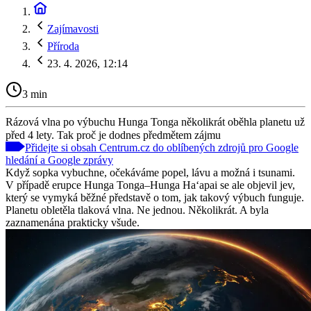
Zajímavosti
Příroda
23. 4. 2026, 12:14
3 min
Rázová vlna po výbuchu Hunga Tonga několikrát oběhla planetu už
před 4 lety. Tak proč je dodnes předmětem zájmu
Přidejte si obsah Centrum.cz do oblíbených zdrojů pro Google
hledání a Google zprávy
Když sopka vybuchne, očekáváme popel, lávu a možná i tsunami.
V případě erupce Hunga Tonga–Hunga Haʻapai se ale objevil jev,
který se vymyká běžné představě o tom, jak takový výbuch funguje.
Planetu obletěla tlaková vlna. Ne jednou. Několikrát. A byla
zaznamenána prakticky všude.