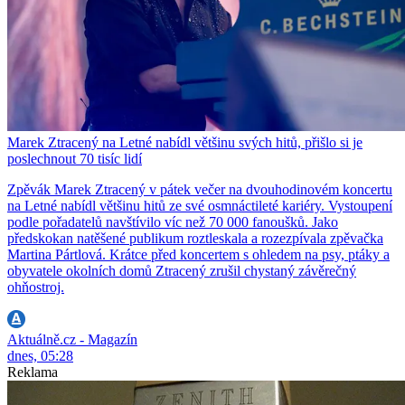
Marek Ztracený na Letné nabídl většinu svých hitů, přišlo si je
poslechnout 70 tisíc lidí
Zpěvák Marek Ztracený v pátek večer na dvouhodinovém koncertu
na Letné nabídl většinu hitů ze své osmnáctileté kariéry. Vystoupení
podle pořadatelů navštívilo víc než 70 000 fanoušků. Jako
předskokan natěšené publikum roztleskala a rozezpívala zpěvačka
Martina Pártlová. Krátce před koncertem s ohledem na psy, ptáky a
obyvatele okolních domů Ztracený zrušil chystaný závěrečný
ohňostroj.
Aktuálně.cz - Magazín
dnes, 05:28
Reklama