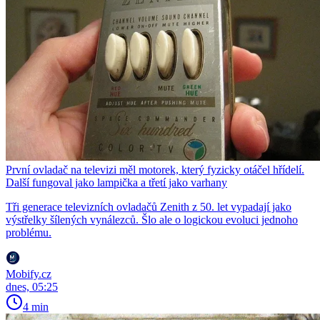
První ovladač na televizi měl motorek, který fyzicky otáčel hřídelí.
Další fungoval jako lampička a třetí jako varhany
Tři generace televizních ovladačů Zenith z 50. let vypadají jako
výstřelky šílených vynálezců. Šlo ale o logickou evoluci jednoho
problému.
Mobify.cz
dnes, 05:25
4 min