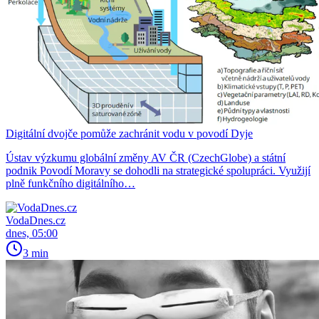
Digitální dvojče pomůže zachránit vodu v povodí Dyje
Ústav výzkumu globální změny AV ČR (CzechGlobe) a státní
podnik Povodí Moravy se dohodli na strategické spolupráci. Využijí
plně funkčního digitálního…
VodaDnes.cz
dnes, 05:00
3 min