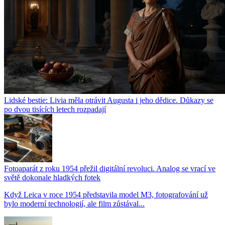
Lidské bestie: Livia měla otrávit Augusta i jeho dědice. Důkazy se
po dvou tisících letech rozpadají
Fotoaparát z roku 1954 přežil digitální revoluci. Analog se vrací ve
světě dokonale hladkých fotek
Když Leica v roce 1954 představila model M3, fotografování už
bylo moderní technologií, ale film zůstával...