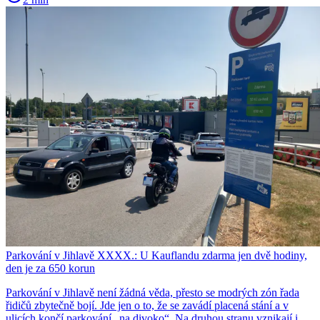
Parkování v Jihlavě XXXX.: U Kauflandu zdarma jen dvě hodiny,
den je za 650 korun
Parkování v Jihlavě není žádná věda, přesto se modrých zón řada
řidičů zbytečně bojí. Jde jen o to, že se zavádí placená stání a v
ulicích končí parkování „na divoko“. Na druhou stranu vznikají i