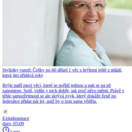
Stylistky varují: Češky po 60 dělají 1 věc s brýlemi ještě z mládí,
která jim přidává roky
Brýle patří mezi věci, které se pořídí jednou a pak se na ně
zapomene. Sedí, vidíte v nich dobře, tak proč něco měnit. Právě v
téhle samozřejmosti se ale skrývá zvyk, který dokáže ženě po
šedesátce přidat pár let, aniž by o tom sama věděla.
ExtraInspirace
dnes, 05:09
2 min