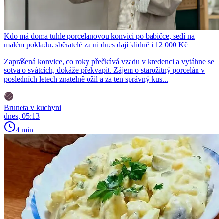
Kdo má doma tuhle porcelánovou konvici po babičce, sedí na
malém pokladu: sběratelé za ni dnes dají klidně i 12 000 Kč
Zaprášená konvice, co roky přečkává vzadu v kredenci a vytáhne se
sotva o svátcích, dokáže překvapit. Zájem o starožitný porcelán v
posledních letech znatelně ožil a za ten správný kus...
Bruneta v kuchyni
dnes, 05:13
4 min