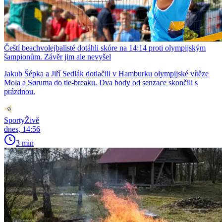
Čeští beachvolejbalisté dotáhli skóre na 14:14 proti olympijským
šampionům. Závěr jim ale nevyšel
Jakub Šépka a Jiří Sedlák dotlačili v Hamburku olympijské vítěze
Mola a Søruma do tie-breaku. Dva body od senzace skončili s
prázdnou.
SportyŽivě
dnes, 14:56
3 min