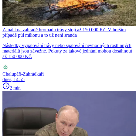
Zapálit na zahradě hromadu trávy stojí až 150 000 Kč. V horším
případě půl milionu a to už není sranda
Následky vypalování trávy nebo spalování nevhodných rostlinných
materiálů jsou závažné. Pokuty za takové jednání mohou dosáhnout
až 150 000 Kč.
Chalupáři-Zahrádkáři
dnes, 14:55
2 min