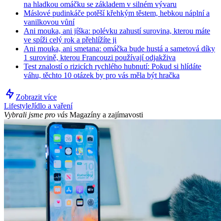
na hladkou omáčku se základem v silném vývaru
Máslové pudinkáče potěší křehkým těstem, hebkou náplní a
vanilkovou vůní
Ani mouka, ani jíška: polévku zahustí surovina, kterou máte
ve spíži celý rok a přehlížíte ji
Ani mouka, ani smetana: omáčka bude hustá a sametová díky
1 surovině, kterou Francouzi používají odjakživa
Test znalostí o rizicích rychlého hubnutí: Pokud si hlídáte
váhu, těchto 10 otázek by pro vás měla být hračka
Zobrazit více
Lifestyle
Jídlo a vaření
Vybrali jsme pro vás
Magazíny a zajímavosti