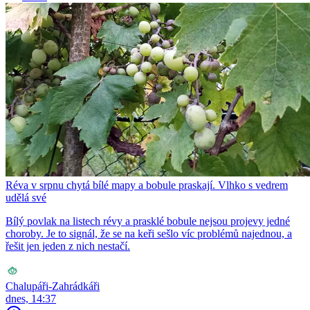
Réva v srpnu chytá bílé mapy a bobule praskají. Vlhko s vedrem
udělá své
Bílý povlak na listech révy a prasklé bobule nejsou projevy jedné
choroby. Je to signál, že se na keři sešlo víc problémů najednou, a
řešit jen jeden z nich nestačí.
Chalupáři-Zahrádkáři
dnes, 14:37