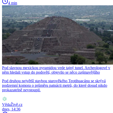
4 min
Pod slavnou mexickou pyramidou vede tajný tunel. Archeologové v
něm hledali vstup do podsvětí, objevilo se něco zajímavějšího
Pod druhou největší stavbou starověkého Teotihuacánu se skrývá
podzemní komora o průměru patnácti metrů, do které dosud nikdo
prokazatelně nevstoupil.
VědaŽivě.cz
dnes, 14:36