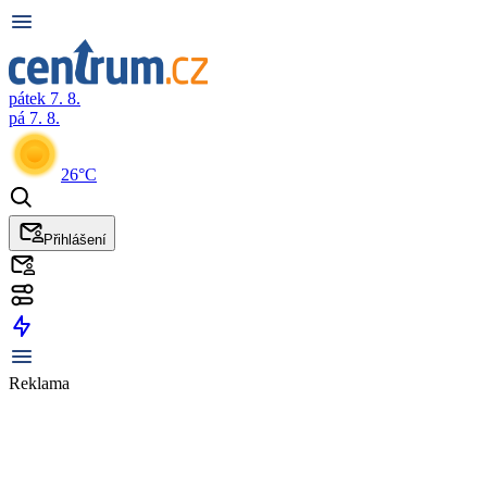
pátek 7. 8.
pá 7. 8.
26°C
Přihlášení
Reklama