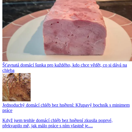
Šťavnatá domácí šunka pro každého, kdo chce vědět, co si dává na
chleba
Jednoduchý domácí chléb bez hnětení: Křupavý bochník s minimem
práce
Když jsem tenhle domácí chléb bez hnětení zkusila poprvé,
překvapilo mě, jak málo práce s ním vlastně je....