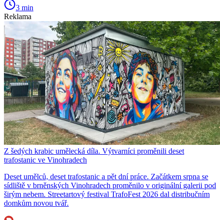
3 min
Reklama
Z šedých krabic umělecká díla. Výtvarníci proměnili deset
trafostanic ve Vinohradech
Deset umělců, deset trafostanic a pět dní práce. Začátkem srpna se
sídliště v brněnských Vinohradech proměnilo v originální galerii pod
širým nebem. Streetartový festival TrafoFest 2026 dal distribučním
domkům novou tvář.