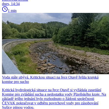
dnes, 14:34
1 min
Voda stále ubývá. Kritickou situaci na řece Otavě řešila krajská
komise pro sucho
Kritická hydrologická situace na řece Otavě si vyžádala zasedání
Komise pro zvládání sucha a nedostatku vody Plzeňského kraje. Na
základě jejího jednání bylo rozhodnuto o žádosti společnosti
ČEVAK pokračovat v odběru povrchové vody pro zásobování
Sušice pitnou vodou.