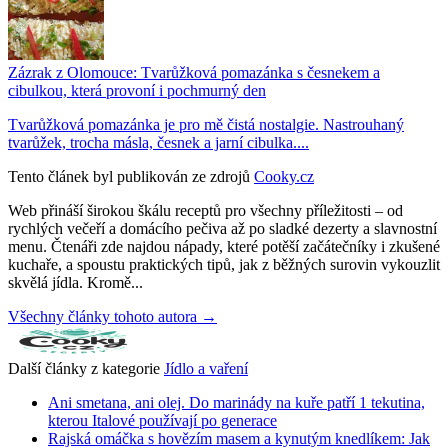
Zázrak z Olomouce: Tvarůžková pomazánka s česnekem a
cibulkou, která provoní i pochmurný den
Tvarůžková pomazánka je pro mě čistá nostalgie. Nastrouhaný
tvarůžek, trocha másla, česnek a jarní cibulka....
Tento článek byl publikován ze zdrojů
Cooky.cz
Web přináší širokou škálu receptů pro všechny příležitosti – od
rychlých večeří a domácího pečiva až po sladké dezerty a slavnostní
menu. Čtenáři zde najdou nápady, které potěší začátečníky i zkušené
kuchaře, a spoustu praktických tipů, jak z běžných surovin vykouzlit
skvělá jídla. Kromě...
Všechny články tohoto autora →
Další články z kategorie
Jídlo a vaření
Ani smetana, ani olej. Do marinády na kuře patří 1 tekutina,
kterou Italové používají po generace
Rajská omáčka s hovězím masem a kynutým knedlíkem: Jak