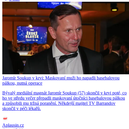
Jaromír Soukup v krvi: Maskovaní muži ho napadli basebalovou
pálkou, nutná operace
Bývalý mediální magnát Jaromír Soukup (57) skončil v krvi poté, co
ho ve středu večer přepadli maskovaní útočníci basebalovou pálkou
a způsobili mu tržná poranění. Někdejší majitel TV Barrandov
skončil v péči lékařů.
Aplausin.cz