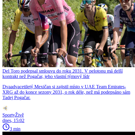
Del Toro podepsal smlouvu do roku 2031. V pelotonu má delší
kontrakt než Pogačar, jeho vlastní týmový lídr
Dvaadvacetiletý Mexičan si zajistil místo v UAE Team Emirates-
XRG až do konce sezony 2031, o rok déle, než má podepsáno sám
Tadej Pogačar.
SportyŽivě
dnes, 15:02
3 min