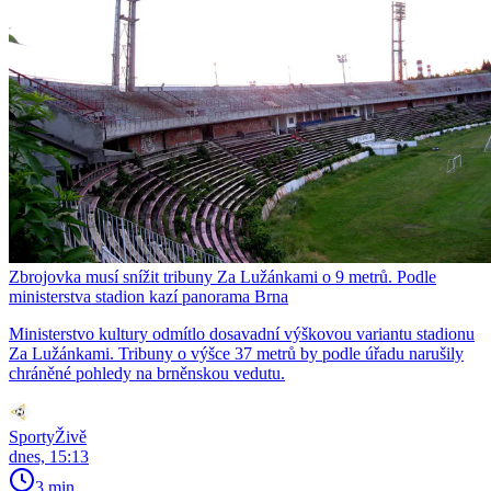
Zbrojovka musí snížit tribuny Za Lužánkami o 9 metrů. Podle
ministerstva stadion kazí panorama Brna
Ministerstvo kultury odmítlo dosavadní výškovou variantu stadionu
Za Lužánkami. Tribuny o výšce 37 metrů by podle úřadu narušily
chráněné pohledy na brněnskou vedutu.
SportyŽivě
dnes, 15:13
3 min