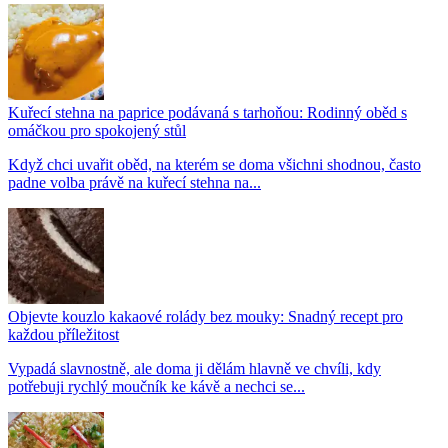
Kuřecí stehna na paprice podávaná s tarhoňou: Rodinný oběd s
omáčkou pro spokojený stůl
Když chci uvařit oběd, na kterém se doma všichni shodnou, často
padne volba právě na kuřecí stehna na...
Objevte kouzlo kakaové rolády bez mouky: Snadný recept pro
každou příležitost
Vypadá slavnostně, ale doma ji dělám hlavně ve chvíli, kdy
potřebuji rychlý moučník ke kávě a nechci se...