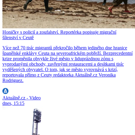
Honičky s policií a zoufalství. Reportérka popisuje migrační
šílenství v Ceutě
Více než 70 tisíc migrantů překročilo během jediného dne hranice
španělské enklávy Ceuta na severoafrickém pobřeží. Bezprecedentní
krize proměnila obvykle živé město v liduprázdnou zónu s
vyprodanými obchody, zavřenými restauracemi a desítkami tisíc
vyděšených obyvatel. O tom, jak se město vyrovnává s krizí,
reportovala přímo z Ceuty redaktorka Aktuálně.cz Veronika
Rodriguez.
Aktuálně.cz - Video
dnes, 15:15