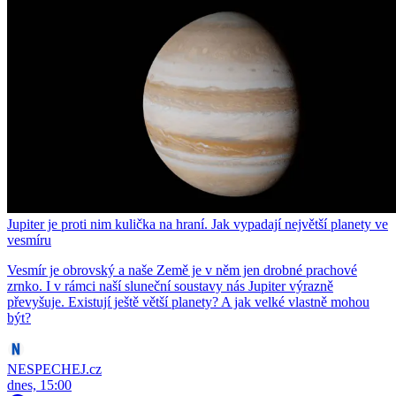
Jupiter je proti nim kulička na hraní. Jak vypadají největší planety ve
vesmíru
Vesmír je obrovský a naše Země je v něm jen drobné prachové
zrnko. I v rámci naší sluneční soustavy nás Jupiter výrazně
převyšuje. Existují ještě větší planety? A jak velké vlastně mohou
být?
NESPECHEJ.cz
dnes, 15:00