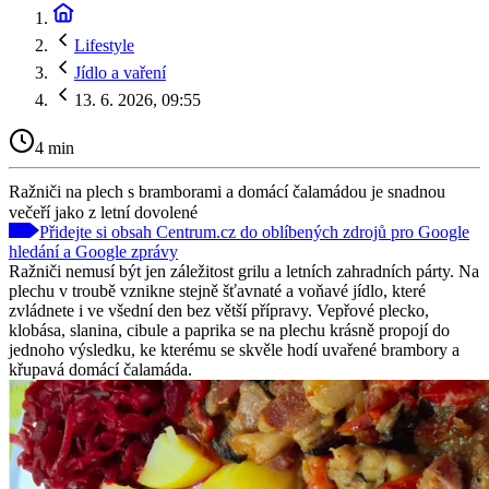
Lifestyle
Jídlo a vaření
13. 6. 2026, 09:55
4 min
Ražniči na plech s bramborami a domácí čalamádou je snadnou
večeří jako z letní dovolené
Přidejte si obsah Centrum.cz do oblíbených zdrojů pro Google
hledání a Google zprávy
Ražniči nemusí být jen záležitost grilu a letních zahradních párty. Na
plechu v troubě vznikne stejně šťavnaté a voňavé jídlo, které
zvládnete i ve všední den bez větší přípravy. Vepřové plecko,
klobása, slanina, cibule a paprika se na plechu krásně propojí do
jednoho výsledku, ke kterému se skvěle hodí uvařené brambory a
křupavá domácí čalamáda.