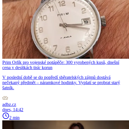
Prim Orlík pro vojenské potápěče: 300 vyrobených kusů, dnešní
cena v desítkách tisíc korun
V poslední době se do popředí sběratelských zájmů dostává
nečekaný předmět – náramkové hodinky. Vyplatí se probrat starý
šatník.
adbz.cz
dnes, 14:42
2 min