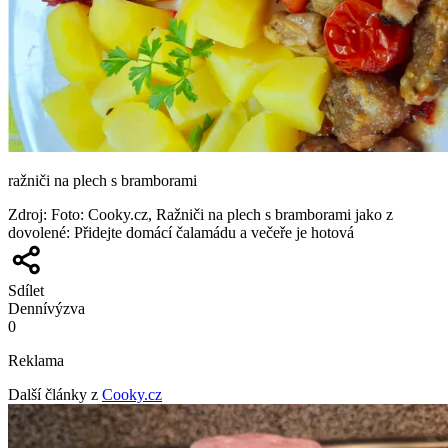
ražniči na plech s bramborami
Zdroj
:
Foto: Cooky.cz, Ražniči na plech s bramborami jako z
dovolené: Přidejte domácí čalamádu a večeře je hotová
Sdílet
Denní
výzva
0
Reklama
Další články z
Cooky.cz