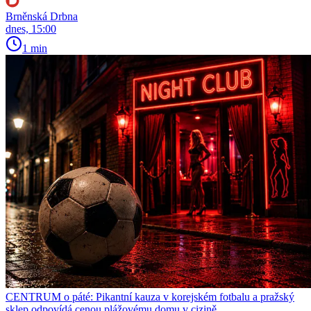
Brněnská Drbna
dnes, 15:00
1 min
CENTRUM o páté: Pikantní kauza v korejském fotbalu a pražský
sklep odpovídá cenou plážovému domu v cizině