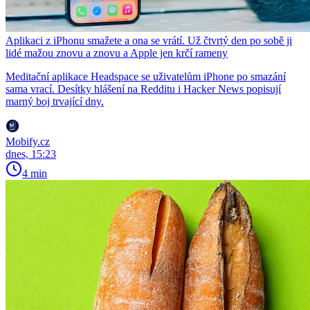
Aplikaci z iPhonu smažete a ona se vrátí. Už čtvrtý den po sobě ji
lidé mažou znovu a znovu a Apple jen krčí rameny
Meditační aplikace Headspace se uživatelům iPhone po smazání
sama vrací. Desítky hlášení na Redditu i Hacker News popisují
marný boj trvající dny.
Mobify.cz
dnes, 15:23
4 min