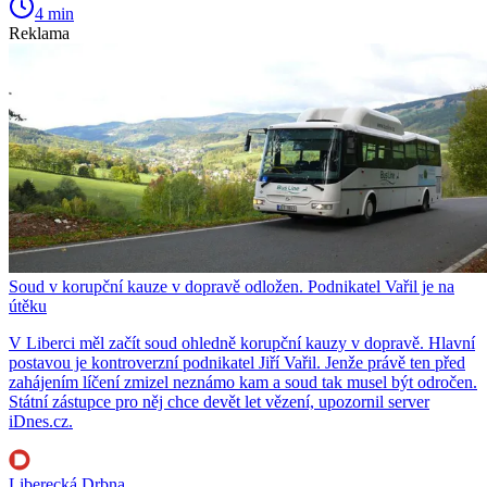
4 min
Reklama
Soud v korupční kauze v dopravě odložen. Podnikatel Vařil je na
útěku
V Liberci měl začít soud ohledně korupční kauzy v dopravě. Hlavní
postavou je kontroverzní podnikatel Jiří Vařil. Jenže právě ten před
zahájením líčení zmizel neznámo kam a soud tak musel být odročen.
Státní zástupce pro něj chce devět let vězení, upozornil server
iDnes.cz.
Liberecká Drbna