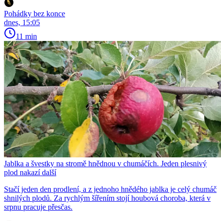
Pohádky bez konce
dnes, 15:05
11 min
Jablka a švestky na stromě hnědnou v chumáčích. Jeden plesnivý
plod nakazí další
Stačí jeden den prodlení, a z jednoho hnědého jablka je celý chumáč
shnilých plodů. Za rychlým šířením stojí houbová choroba, která v
srpnu pracuje přesčas.