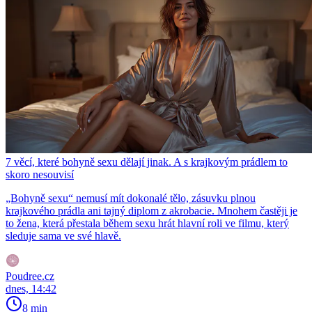
7 věcí, které bohyně sexu dělají jinak. A s krajkovým prádlem to
skoro nesouvisí
„Bohyně sexu“ nemusí mít dokonalé tělo, zásuvku plnou
krajkového prádla ani tajný diplom z akrobacie. Mnohem častěji je
to žena, která přestala během sexu hrát hlavní roli ve filmu, který
sleduje sama ve své hlavě.
Poudree.cz
dnes, 14:42
8 min