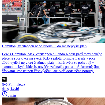
Hamilton, Verstappen nebo Norris: Kdo má nejvyšší plat?
Lewis Hamilton, Max Verstappen a Lando Norris patří mezi nejlépe
placené sportovce na světě. Kdo z pilotů formule 1 si ale v roce
2026 vydělá nejvíce? Zatímco platy mistrů světa se pohybují v
astronomických řádech, nováčci začínají s podstatně skromnějšími
částkami. Podstatnou část výdělku ale tvoří dodatečné bonusy.
SvětFormule.cz
dnes, 14:46
3 min