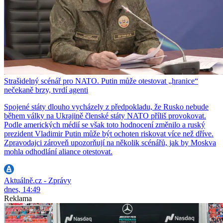
Strašidelný scénář pro NATO. Putin může otestovat „hranice“
nečekaně brzy, tvrdí agenti
Spojené státy dlouho vycházely z předpokladu, že Rusko nebude
během války na Ukrajině členské státy NATO příliš provokovat.
Podle amerických médií se však toto hodnocení změnilo a ruský
prezident Vladimir Putin může být ochoten riskovat více než dříve.
Zpravodajci zároveň upozorňují na několik scénářů, jak by Moskva
mohla odhodlání aliance otestovat.
Aktuálně.cz - Zprávy
dnes, 14:49
Reklama