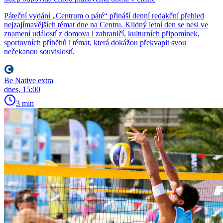
Páteční vydání „Centrum o páté“ přináší denní redakční přehled
nejzajímavějších témat dne na Centru. Klidný letní den se nesl ve
znamení událostí z domova i zahraničí, kulturních připomínek,
sportovních příběhů i témat, která dokážou překvapit svou
nečekanou souvislostí.
Be Native extra
dnes, 15:00
3 min