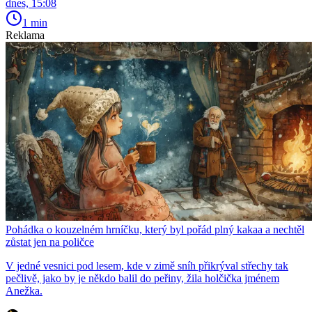
dnes, 15:08
1 min
Reklama
Pohádka o kouzelném hrníčku, který byl pořád plný kakaa a nechtěl
zůstat jen na poličce
V jedné vesnici pod lesem, kde v zimě sníh přikrýval střechy tak
pečlivě, jako by je někdo balil do peřiny, žila holčička jménem
Anežka.