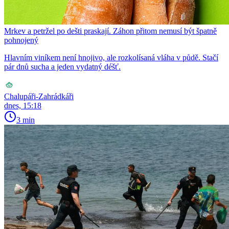
Mrkev a petržel po dešti praskají. Záhon přitom nemusí být špatně
pohnojený
Hlavním viníkem není hnojivo, ale rozkolísaná vláha v půdě. Stačí
pár dnů sucha a jeden vydatný déšť.
Chalupáři-Zahrádkáři
dnes, 15:18
3 min