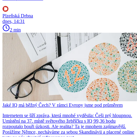
Plzeňská Drbna
dnes, 14:31
2 min
Jaké IQ má běžný Čech? V rámci Evropy jsme pod průměrem
Internetem se šíří zpráva, která mnohé vyděsila: Češi prý hloupnou.
Umístění na 37. místě světového žebříčku s IQ 99,36 bodu
rozpoutalo bouři úzkosti. Ale realita? Ta je mnohem zajímavější.
Porážíme Němce, necháváme za sebou Skandinávii a placené online