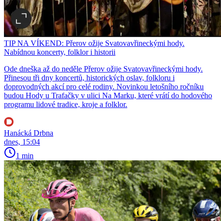
TIP NA VÍKEND: Přerov ožije Svatovavřineckými hody.
Nabídnou koncerty, folklor i historii
Ode dneška až do neděle Přerov ožije Svatovavřineckými hody.
Přinesou tři dny koncertů, historických oslav, folkloru i
doprovodných akcí pro celé rodiny. Novinkou letošního ročníku
budou Hody u Trafačky v ulici Na Marku, které vrátí do hodového
programu lidové tradice, kroje a folklor.
Hanácká Drbna
dnes, 15:04
1 min