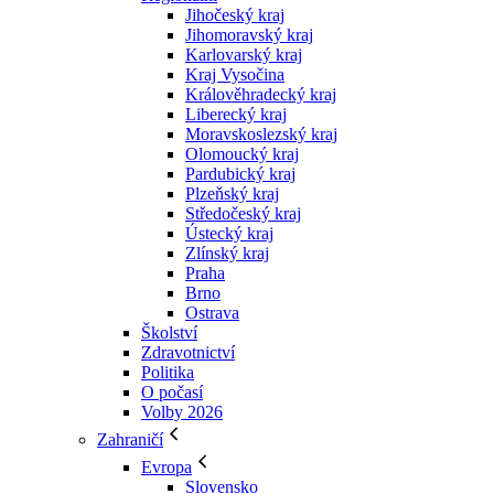
Jihočeský kraj
Jihomoravský kraj
Karlovarský kraj
Kraj Vysočina
Králověhradecký kraj
Liberecký kraj
Moravskoslezský kraj
Olomoucký kraj
Pardubický kraj
Plzeňský kraj
Středočeský kraj
Ústecký kraj
Zlínský kraj
Praha
Brno
Ostrava
Školství
Zdravotnictví
Politika
O počasí
Volby 2026
Zahraničí
Evropa
Slovensko