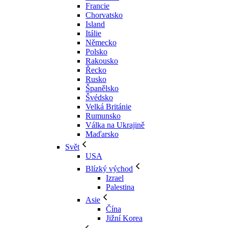
Francie
Chorvatsko
Island
Itálie
Německo
Polsko
Rakousko
Řecko
Rusko
Španělsko
Švédsko
Velká Británie
Rumunsko
Válka na Ukrajině
Maďarsko
Svět
USA
Blízký východ
Izrael
Palestina
Asie
Čína
Jižní Korea