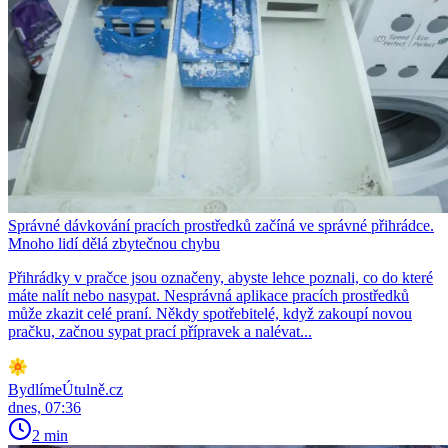
Správné dávkování pracích prostředků začíná ve správné přihrádce.
Mnoho lidí dělá zbytečnou chybu
Přihrádky v pračce jsou označeny, abyste lehce poznali, co do které
máte nalít nebo nasypat. Nesprávná aplikace pracích prostředků
může zkazit celé praní. Někdy spotřebitelé, když zakoupí novou
pračku, začnou sypat prací přípravek a nalévat...
BydlímeÚtulně.cz
dnes, 07:36
2 min