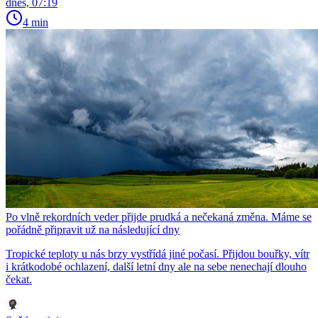
dnes, 07:19
4 min
Po vlně rekordních veder přijde prudká a nečekaná změna. Máme se
pořádně připravit už na následující dny
Tropické teploty u nás brzy vystřídá jiné počasí. Přijdou bouřky, vítr
i krátkodobé ochlazení, další letní dny ale na sebe nenechají dlouho
čekat.