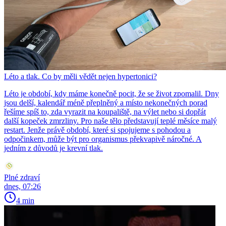
Léto a tlak. Co by měli vědět nejen hypertonici?
Léto je období, kdy máme konečně pocit, že se život zpomalil. Dny
jsou delší, kalendář méně přeplněný a místo nekonečných porad
řešíme spíš to, zda vyrazit na koupaliště, na výlet nebo si dopřát
další kopeček zmrzliny. Pro naše tělo představují teplé měsíce malý
restart. Jenže právě období, které si spojujeme s pohodou a
odpočinkem, může být pro organismus překvapivě náročné. A
jedním z důvodů je krevní tlak.
Plné zdraví
dnes, 07:26
4 min