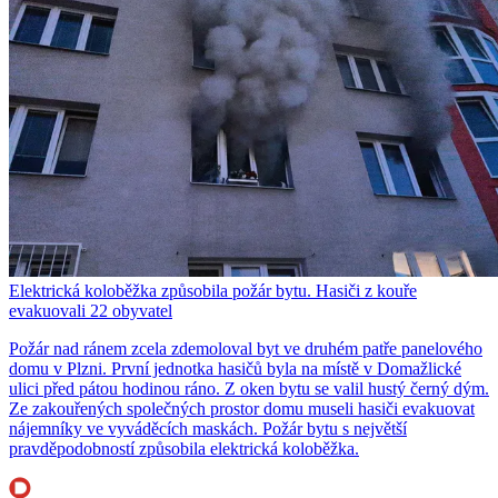
Elektrická koloběžka způsobila požár bytu. Hasiči z kouře
evakuovali 22 obyvatel
Požár nad ránem zcela zdemoloval byt ve druhém patře panelového
domu v Plzni. První jednotka hasičů byla na místě v Domažlické
ulici před pátou hodinou ráno. Z oken bytu se valil hustý černý dým.
Ze zakouřených společných prostor domu museli hasiči evakuovat
nájemníky ve vyváděcích maskách. Požár bytu s největší
pravděpodobností způsobila elektrická koloběžka.