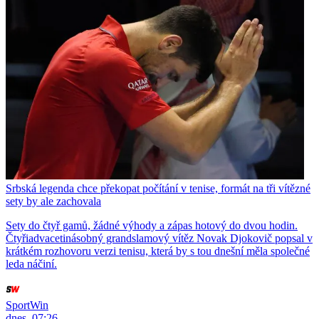
Srbská legenda chce překopat počítání v tenise, formát na tři vítězné
sety by ale zachovala
Sety do čtyř gamů, žádné výhody a zápas hotový do dvou hodin.
Čtyřiadvacetinásobný grandslamový vítěz Novak Djokovič popsal v
krátkém rozhovoru verzi tenisu, která by s tou dnešní měla společné
leda náčiní.
SportWin
dnes, 07:26