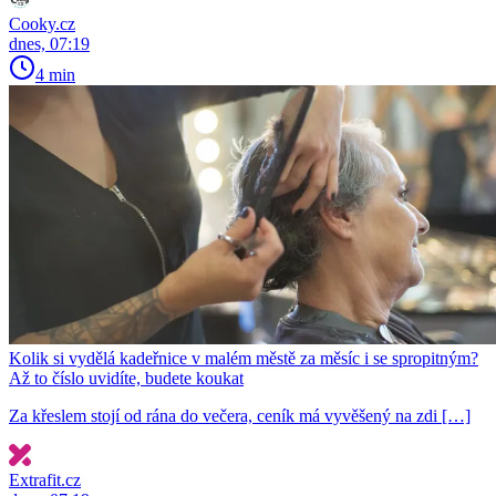
Cooky.cz
dnes, 07:19
4 min
Kolik si vydělá kadeřnice v malém městě za měsíc i se spropitným?
Až to číslo uvidíte, budete koukat
Za křeslem stojí od rána do večera, ceník má vyvěšený na zdi […]
Extrafit.cz