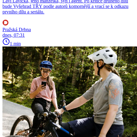
Lavi Lavička, jeho manželka, syn i agent. Po kritice druhého dílu
bude Vyšehrad TŘY podle autorů komornější a vrací se k odkazu
prvního dílu a seriálu.
Pražská Drbna
dnes, 07:31
1 min