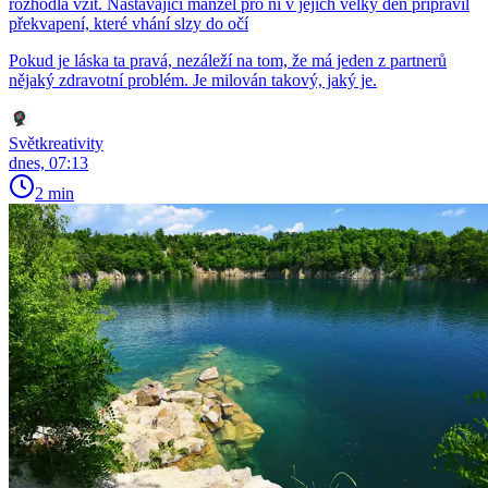
rozhodla vzít. Nastávající manžel pro ni v jejich velký den připravil
překvapení, které vhání slzy do očí
Pokud je láska ta pravá, nezáleží na tom, že má jeden z partnerů
nějaký zdravotní problém. Je milován takový, jaký je.
Světkreativity
dnes, 07:13
2 min