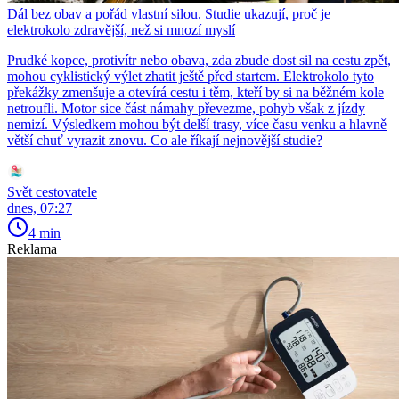
Dál bez obav a pořád vlastní silou. Studie ukazují, proč je
elektrokolo zdravější, než si mnozí myslí
Prudké kopce, protivítr nebo obava, zda zbude dost sil na cestu zpět,
mohou cyklistický výlet zhatit ještě před startem. Elektrokolo tyto
překážky zmenšuje a otevírá cestu i těm, kteří by si na běžném kole
netroufli. Motor sice část námahy převezme, pohyb však z jízdy
nemizí. Výsledkem mohou být delší trasy, více času venku a hlavně
větší chuť vyrazit znovu. Co ale říkají nejnovější studie?
Svět cestovatele
dnes, 07:27
4 min
Reklama