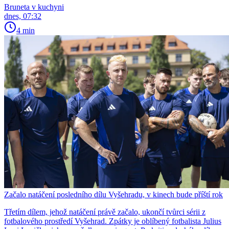
Bruneta v kuchyni
dnes, 07:32
4 min
Začalo natáčení posledního dílu Vyšehradu, v kinech bude příští rok
Třetím dílem, jehož natáčení právě začalo, ukončí tvůrci sérii z
fotbalového prostředí Vyšehrad. Zpátky je oblíbený fotbalista Julius