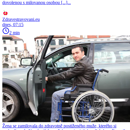
dovolenou s milovanou osobou [...]...
Zdravestravovani.eu
dnes, 07:15
2 min
Žena se zamilovala do zdravotně postiženého muže, kterého si