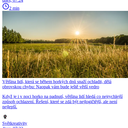
dnes, 07:24
2 min
Většina lidí, která se během horkých dnů snaží ochladit, dělá
obrovskou chybu: Naopak vám bude ještě větší vedro
Když je i v noci horko na padnutí, většina lidí hledá co nejrychlejší
způsob ochlazení. Řešení, které se zdá být nejlogičtější, ale není
nejlepší.
Světkreativity