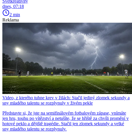
Světkreativity
dnes, 07:18
2 min
Reklama
Video, z kterého tuhne krev v žilách: Stačil jediný zlomek sekundy a
sny mladého talentu se rozplynuly v živém pekle
Představte si, že jste na semifinálovém fotbalovém zápase, vnímáte
jen hru, touhu po vítězství a netušíte, že se hřiště za chvíli promění v
hotové peklo a dějiště tragédie. Stačil jen zlomek sekundy a velké
sny mladého talentu se rozplynuly.