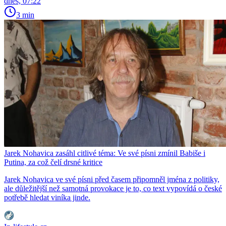
dnes, 07:22
3 min
Jarek Nohavica zasáhl citlivé téma: Ve své písni zmínil Babiše i
Putina, za což čelí drsné kritice
Jarek Nohavica ve své písni před časem připomněl jména z politiky,
ale důležitější než samotná provokace je to, co text vypovídá o české
potřebě hledat viníka jinde.