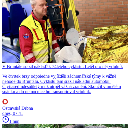
V Bruntále srazil náklaďák 74letého cyklistu. Letěl pro něj vrtulník
Ve čtvrtek brzy odpoledne vyjížděli záchranářské týmy k vážně
nehodě do Bruntálu. Cyklistu tam srazil nákladní automobil.
Čtyřiasedmdesátiletý muž utrpěl vážná zranění. Skončil v umělém
spánku a do nemocnice ho transportoval vrtulník.
Ostravská Drbna
dnes, 07:41
1 min