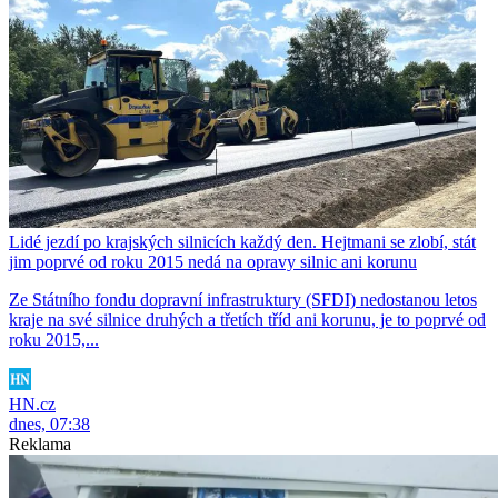
Lidé jezdí po krajských silnicích každý den. Hejtmani se zlobí, stát
jim poprvé od roku 2015 nedá na opravy silnic ani korunu
Ze Státního fondu dopravní infrastruktury (SFDI) nedostanou letos
kraje na své silnice druhých a třetích tříd ani korunu, je to poprvé od
roku 2015,...
HN.cz
dnes, 07:38
Reklama