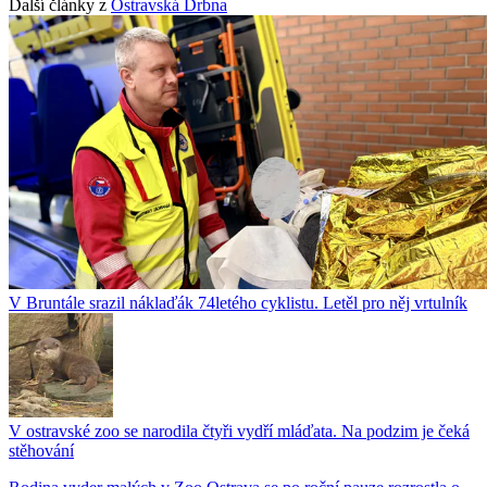
Další články z
Ostravská Drbna
V Bruntále srazil náklaďák 74letého cyklistu. Letěl pro něj vrtulník
V ostravské zoo se narodila čtyři vydří mláďata. Na podzim je čeká
stěhování