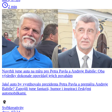
2 min
Navrhli jsme auta na míru pro Petra Pavla a Andreje Babiše: Oba
výsledky dokonale opovídají jejich povahám
Jaké auto by vystihovalo prezidenta Petra Pavla a premiéra Andreje
Babiše? Zapojili jsme fantazii, humor i inspiraci českými
automobilkami.
Světkreativity