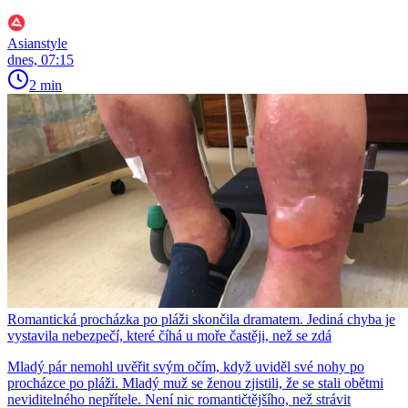
Asianstyle
dnes, 07:15
2 min
Romantická procházka po pláži skončila dramatem. Jediná chyba je
vystavila nebezpečí, které číhá u moře častěji, než se zdá
Mladý pár nemohl uvěřit svým očím, když uviděl své nohy po
procházce po pláži. Mladý muž se ženou zjistili, že se stali obětmi
neviditelného nepřítele. Není nic romantičtějšího, než strávit