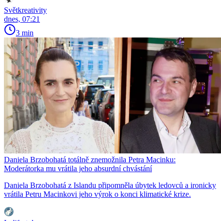
Světkreativity
dnes, 07:21
3 min
Daniela Brzobohatá totálně znemožnila Petra Macinku:
Moderátorka mu vrátila jeho absurdní chvástání
Daniela Brzobohatá z Islandu připomněla úbytek ledovců a ironicky
vrátila Petru Macinkovi jeho výrok o konci klimatické krize.