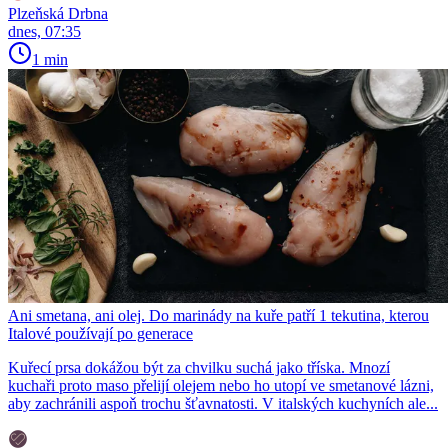
Plzeňská Drbna
dnes, 07:35
1 min
Ani smetana, ani olej. Do marinády na kuře patří 1 tekutina, kterou
Italové používají po generace
Kuřecí prsa dokážou být za chvilku suchá jako tříska. Mnozí
kuchaři proto maso přelijí olejem nebo ho utopí ve smetanové lázni,
aby zachránili aspoň trochu šťavnatosti. V italských kuchyních ale...