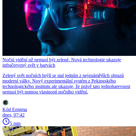
Noční vidění už nemusí být zelené. Nová technologie ukazuje
infračervený svět v barvách
Zelený svět nočních brýlí se stal jedním z nejznámějších obrazů
moderní války. Nový experimentální systém z Pekingského
technologického institutu ale ukazuje, že právě tato jednobarevnost
nemusí být nutnou vlastností nočního vidění.
Kód Enigma
dnes, 07:42
5 min