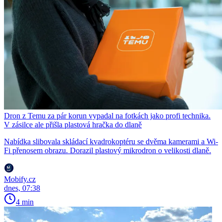
Dron z Temu za pár korun vypadal na fotkách jako profi technika.
V zásilce ale přišla plastová hračka do dlaně
Nabídka slibovala skládací kvadrokoptéru se dvěma kamerami a Wi-
Fi přenosem obrazu. Dorazil plastový mikrodron o velikosti dlaně.
Mobify.cz
dnes, 07:38
4 min