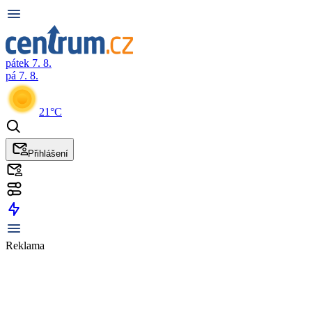
pátek 7. 8.
pá 7. 8.
21°C
Přihlášení
Reklama