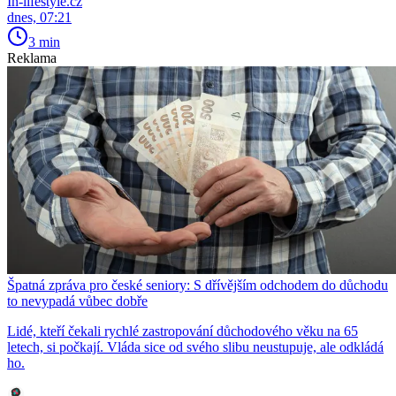
In-lifestyle.cz
dnes, 07:21
3 min
Reklama
Špatná zpráva pro české seniory: S dřívějším odchodem do důchodu
to nevypadá vůbec dobře
Lidé, kteří čekali rychlé zastropování důchodového věku na 65
letech, si počkají. Vláda sice od svého slibu neustupuje, ale odkládá
ho.