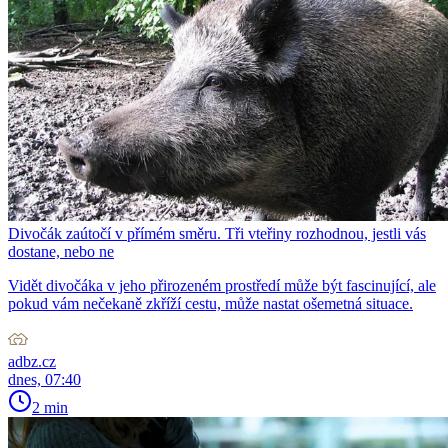
Divočák zaútočí v přímém směru. Tři vteřiny rozhodnou, jestli vás
dostane, nebo ne
Vidět divočáka v jeho přirozeném prostředí může být fascinující, ale
pokud vám nečekaně zkříží cestu, může nastat ošemetná situace.
adbz.cz
dnes, 07:40
2 min