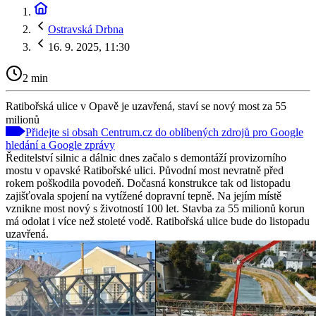
Ostravská Drbna
16. 9. 2025, 11:30
2 min
Ratibořská ulice v Opavě je uzavřená, staví se nový most za 55
milionů
Přidejte si obsah Centrum.cz do oblíbených zdrojů pro Google
hledání a Google zprávy
Ředitelství silnic a dálnic dnes začalo s demontáží provizorního
mostu v opavské Ratibořské ulici. Původní most nevratně před
rokem poškodila povodeň. Dočasná konstrukce tak od listopadu
zajišťovala spojení na vytížené dopravní tepně. Na jejím místě
vznikne most nový s životností 100 let. Stavba za 55 milionů korun
má odolat i více než stoleté vodě. Ratibořská ulice bude do listopadu
uzavřená.