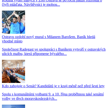
Rodina vyder malých v Zoo Ostrava se po roční pauze rozrostla o
čtyři mláďata. Návštěvníci je mohou...
Ostravu ozdobí nový mural s Milanem Barošem. Baník hledá
vhodné místo
Společnost Radegast ve spolupráci s Baníkem vytvoří v ostravských
ulicích malbu, která připomene bývalého...
Kdo zabojuje o Senát? Kandidátů je v kraji méně než před šesti lety
Spolu s komunálními volbami 9. a 10. října proběhnou také senátní
volby ve třech moravskoslezských...