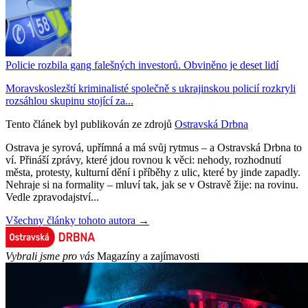
Policie rozbila gang falešných investorů. Obviněno je deset lidí
Moravskoslezští kriminalisté společně s ukrajinskou policií rozkryli
rozsáhlou skupinu stojící za...
Tento článek byl publikován ze zdrojů
Ostravská Drbna
Ostrava je syrová, upřímná a má svůj rytmus – a Ostravská Drbna to
ví. Přináší zprávy, které jdou rovnou k věci: nehody, rozhodnutí
města, protesty, kulturní dění i příběhy z ulic, které by jinde zapadly.
Nehraje si na formality – mluví tak, jak se v Ostravě žije: na rovinu.
Vedle zpravodajství...
Všechny články tohoto autora →
Vybrali jsme pro vás
Magazíny a zajímavosti