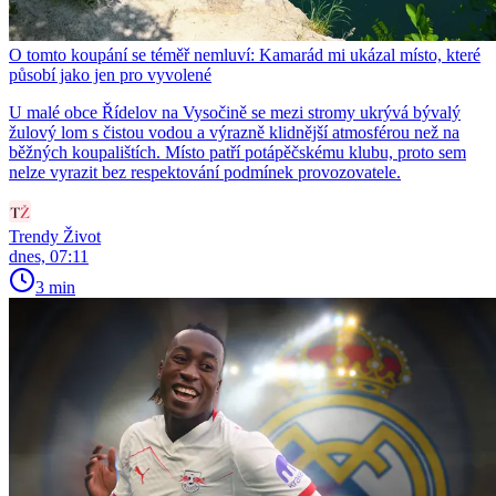
O tomto koupání se téměř nemluví: Kamarád mi ukázal místo, které
působí jako jen pro vyvolené
U malé obce Řídelov na Vysočině se mezi stromy ukrývá bývalý
žulový lom s čistou vodou a výrazně klidnější atmosférou než na
běžných koupalištích. Místo patří potápěčskému klubu, proto sem
nelze vyrazit bez respektování podmínek provozovatele.
Trendy Život
dnes, 07:11
3 min