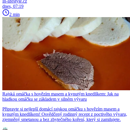
In-lifestyle.cz
dnes, 07:19
2 min
Rajská omáčka s hovězím masem a kynutým knedlíkem: Jak na
hladkou omáčku se základem v silném vývaru
Připravte si nejlepší domácí rajskou omáčku s hovězím masem a
kynutým knedlíkem! Osvědčený rodinný recept z poctivého vývaru,
zjemněný smetanou a bez zbytečného koření, který si zamilujete.