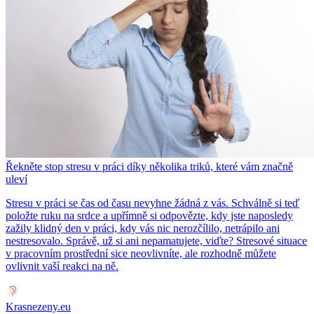
Řekněte stop stresu v práci díky několika triků, které vám značně
uleví
Stresu v práci se čas od času nevyhne žádná z vás. Schválně si teď
položte ruku na srdce a upřímně si odpovězte, kdy jste naposledy
zažily klidný den v práci, kdy vás nic nerozčílilo, netrápilo ani
nestresovalo. Správě, už si ani nepamatujete, viďte? Stresové situace
v pracovním prostřední sice neovlivníte, ale rozhodně můžete
ovlivnit vaší reakci na ně.
Krasnezeny.eu