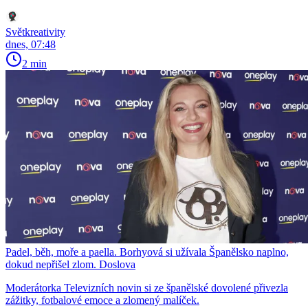
Světkreativity
dnes, 07:48
2 min
Padel, běh, moře a paella. Borhyová si užívala Španělsko naplno,
dokud nepřišel zlom. Doslova
Moderátorka Televizních novin si ze španělské dovolené přivezla
zážitky, fotbalové emoce a zlomený malíček.