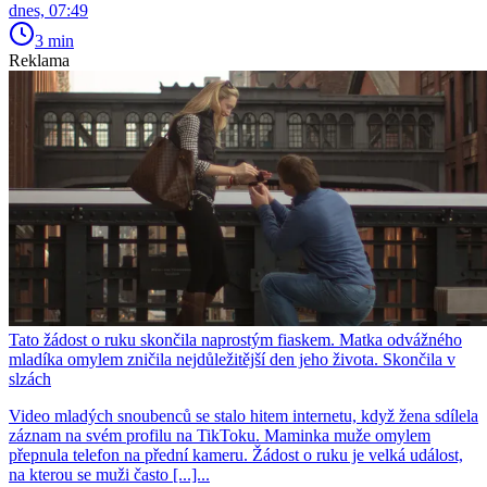
dnes, 07:49
3 min
Reklama
Tato žádost o ruku skončila naprostým fiaskem. Matka odvážného
mladíka omylem zničila nejdůležitější den jeho života. Skončila v
slzách
Video mladých snoubenců se stalo hitem internetu, když žena sdílela
záznam na svém profilu na TikToku. Maminka muže omylem
přepnula telefon na přední kameru. Žádost o ruku je velká událost,
na kterou se muži často [...]...