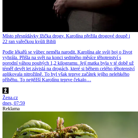
Místo přesnídávky lžička drogy. Karolína přežila drogové doupě i
22 ran vařečkou kvůli Bibli
Podle lékařů se vůbec neměla narodit. Karolína ale svůj boj o život
vyhrála. Přišla na svět na konci sedmého měsíce těhotenství s
porodní váhou pouhých 1,2 kilogramu. Její matka byla v té době už
téměř devět let závislá na drogách, které si během celého těhotenství
aplikovala nitrožilně. To byl však teprve začátek jejího nelehkého
příběhu. To nejtěžší Karolínu teprve čekalo…
Žena.cz
dnes, 07:59
Reklama