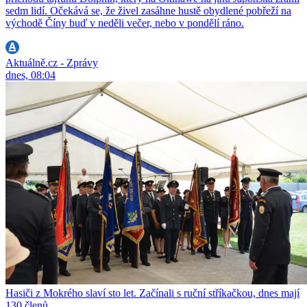
sedm lidí. Očekává se, že živel zasáhne hustě obydlené pobřeží na
východě Číny buď v neděli večer, nebo v pondělí ráno.
Aktuálně.cz - Zprávy
dnes, 08:04
Hasiči z Mokrého slaví sto let. Začínali s ruční stříkačkou, dnes mají
130 členů