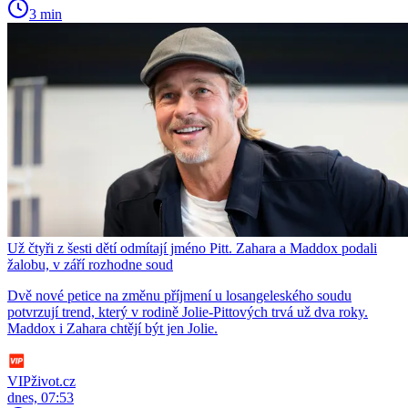
3 min
Už čtyři z šesti dětí odmítají jméno Pitt. Zahara a Maddox podali
žalobu, v září rozhodne soud
Dvě nové petice na změnu příjmení u losangeleského soudu
potvrzují trend, který v rodině Jolie-Pittových trvá už dva roky.
Maddox i Zahara chtějí být jen Jolie.
VIPživot.cz
dnes, 07:53