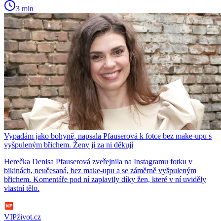
3 min
Vypadám jako bohyně, napsala Pfauserová k fotce bez make-upu s
vyšpuleným břichem. Ženy jí za ni děkují
Herečka Denisa Pfauserová zveřejnila na Instagramu fotku v
bikinách, neučesaná, bez make-upu a se záměrně vyšpuleným
břichem. Komentáře pod ní zaplavily díky žen, které v ní uviděly
vlastní tělo.
VIPživot.cz