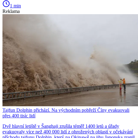
1 min
Reklama
Tajfun Dolphin přichází. Na východním pobřeží Číny evakuovali
přes 400 tisíc lidí
Dvě hlavní letiště v Šanghaji zrušila téměř 1400 letů a úřady
evakuovaly více než 400 000 lidí z ohrožených oblastí v očekávání
příchodu tajfunu Dolphin, který na Okinawě na jihu Japonska zranil