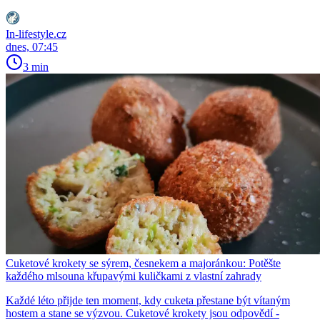
In-lifestyle.cz
dnes, 07:45
3 min
Cuketové krokety se sýrem, česnekem a majoránkou: Potěšte
každého mlsouna křupavými kuličkami z vlastní zahrady
Každé léto přijde ten moment, kdy cuketa přestane být vítaným
hostem a stane se výzvou. Cuketové krokety jsou odpovědí -