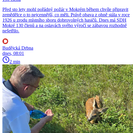
Před sto lety mohl pořádný požár v Mokrém během chvíle připravit
zemědělce o to nejcennější, co měli. Právě obava z ohně stála v roce
1926 u zrodu místního sboru dobrovolných hasičů. Dnes má SDH
Mokré 130 členů a na oslavách svého výročí se zábavou rozhodně
nešetřilo.
Budějcká Drbna
dnes, 08:01
2 min