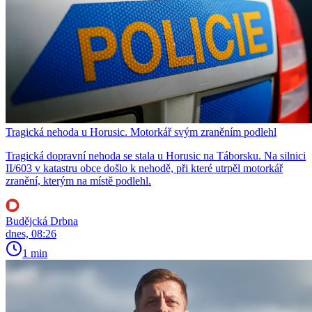
Tragická nehoda u Horusic. Motorkář svým zraněním podlehl
Tragická dopravní nehoda se stala u Horusic na Táborsku. Na silnici
II/603 v katastru obce došlo k nehodě, při které utrpěl motorkář
zranění, kterým na místě podlehl.
Budějcká Drbna
dnes, 08:26
1 min