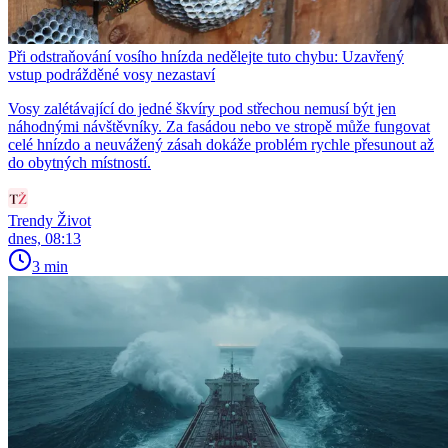
Při odstraňování vosího hnízda nedělejte tuto chybu: Uzavřený
vstup podrážděné vosy nezastaví
Vosy zalétávající do jedné škvíry pod střechou nemusí být jen
náhodnými návštěvníky. Za fasádou nebo ve stropě může fungovat
celé hnízdo a neuvážený zásah dokáže problém rychle přesunout až
do obytných místností.
Trendy Život
dnes, 08:13
3 min