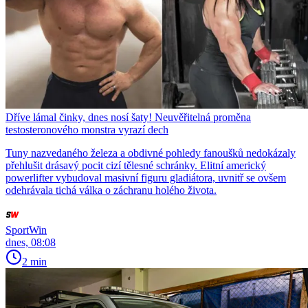
Dříve lámal činky, dnes nosí šaty! Neuvěřitelná proměna
testosteronového monstra vyrazí dech
Tuny nazvedaného železa a obdivné pohledy fanoušků nedokázaly
přehlušit drásavý pocit cizí tělesné schránky. Elitní americký
powerlifter vybudoval masivní figuru gladiátora, uvnitř se ovšem
odehrávala tichá válka o záchranu holého života.
SportWin
dnes, 08:08
2 min