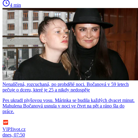
4 min
Nenalíčená, rozcuchaná, po probdělé noci. Bočanová v 59 letech
pečuje o dceru, které je 25 a nikdy nedospěje
Pes ukradl plyšovou vosu. Márinka se budila každých dvacet minut.
Mahulena Bočanová usnula v noci ve čtvrt na pět a ráno šla do
práce.
VIPživot.cz
dnes, 07:50