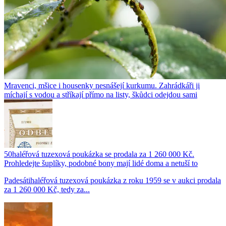
Mravenci, mšice i housenky nesnášejí kurkumu. Zahrádkáři ji
míchají s vodou a stříkají přímo na listy, škůdci odejdou sami
50haléřová tuzexová poukázka se prodala za 1 260 000 Kč.
Prohledejte šuplíky, podobné bony mají lidé doma a netuší to
Padesátihaléřová tuzexová poukázka z roku 1959 se v aukci prodala
za 1 260 000 Kč, tedy za...