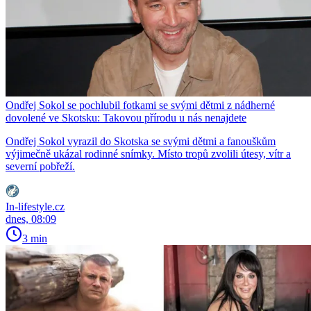
Ondřej Sokol se pochlubil fotkami se svými dětmi z nádherné
dovolené ve Skotsku: Takovou přírodu u nás nenajdete
Ondřej Sokol vyrazil do Skotska se svými dětmi a fanouškům
výjimečně ukázal rodinné snímky. Místo tropů zvolili útesy, vítr a
severní pobřeží.
In-lifestyle.cz
dnes, 08:09
3 min