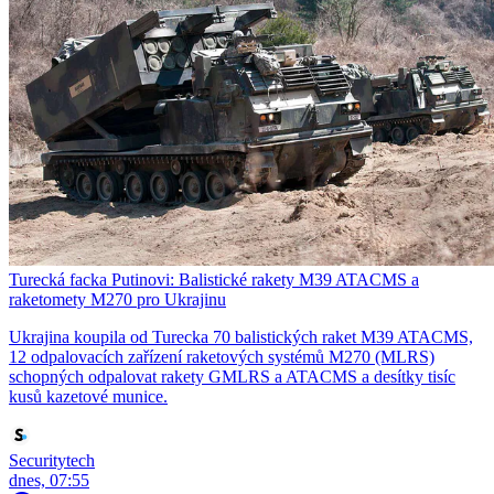
Turecká facka Putinovi: Balistické rakety M39 ATACMS a
raketomety M270 pro Ukrajinu
Ukrajina koupila od Turecka 70 balistických raket M39 ATACMS,
12 odpalovacích zařízení raketových systémů M270 (MLRS)
schopných odpalovat rakety GMLRS a ATACMS a desítky tisíc
kusů kazetové munice.
Securitytech
dnes, 07:55