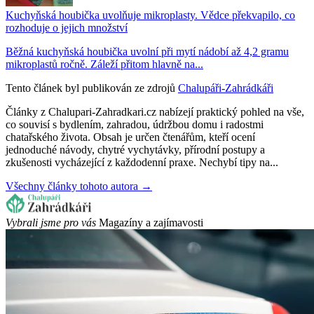
Kuchyňská houbička uvolňuje mikroplasty. Vědce překvapilo, co
rozhoduje o jejich množství
Běžná kuchyňská houbička uvolní při mytí nádobí až 4,2 gramu
mikroplastů ročně. Záleží přitom hlavně na...
Tento článek byl publikován ze zdrojů
Chalupáři-Zahrádkáři
Články z Chalupari-Zahradkari.cz nabízejí praktický pohled na vše,
co souvisí s bydlením, zahradou, údržbou domu i radostmi
chatařského života. Obsah je určen čtenářům, kteří ocení
jednoduché návody, chytré vychytávky, přírodní postupy a
zkušenosti vycházející z každodenní praxe. Nechybí tipy na...
Všechny články tohoto autora →
Vybrali jsme pro vás
Magazíny a zajímavosti