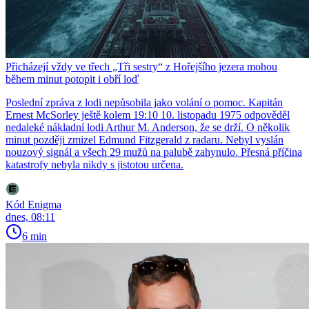
Přicházejí vždy ve třech „Tři sestry“ z Hořejšího jezera mohou
během minut potopit i obří loď
Poslední zpráva z lodi nepůsobila jako volání o pomoc. Kapitán
Ernest McSorley ještě kolem 19:10 10. listopadu 1975 odpověděl
nedaleké nákladní lodi Arthur M. Anderson, že se drží. O několik
minut později zmizel Edmund Fitzgerald z radaru. Nebyl vyslán
nouzový signál a všech 29 mužů na palubě zahynulo. Přesná příčina
katastrofy nebyla nikdy s jistotou určena.
Kód Enigma
dnes, 08:11
6 min