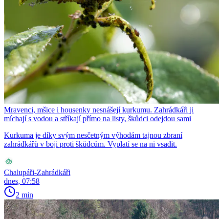
Mravenci, mšice i housenky nesnášejí kurkumu. Zahrádkáři ji
míchají s vodou a stříkají přímo na listy, škůdci odejdou sami
Kurkuma je díky svým nesčetným výhodám tajnou zbraní
zahrádkářů v boji proti škůdcům. Vyplatí se na ni vsadit.
Chalupáři-Zahrádkáři
dnes, 07:58
2 min