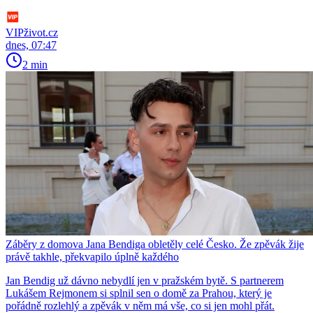
VIPživot.cz
dnes, 07:47
2 min
Záběry z domova Jana Bendiga obletěly celé Česko. Že zpěvák žije
právě takhle, překvapilo úplně každého
Jan Bendig už dávno nebydlí jen v pražském bytě. S partnerem
Lukášem Rejmonem si splnil sen o domě za Prahou, který je
pořádně rozlehlý a zpěvák v něm má vše, co si jen mohl přát.