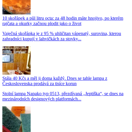
10 skořápek a půl litru octa: za 48 hodin máte hnojivo, po kterém
rajčata a okurky začnou plodit jako o život
Vaječná skořápka je z 95 % uhličitan vápenatý, surovina, kterou
zahradníci kupují v lahvičkách za stovky...
Stála 40 Kčs a měl ji doma každý. Dnes se tahle lampa z
Československa prodává za tisíce korun
Stolní lampa Napako typ 0513, přezdívaná „Jeptiška“, se dnes na
mezinárodních designových platformách...