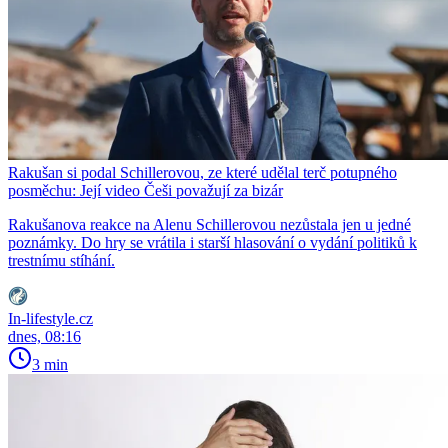
Rakušan si podal Schillerovou, ze které udělal terč potupného
posměchu: Její video Češi považují za bizár
Rakušanova reakce na Alenu Schillerovou nezůstala jen u jedné
poznámky. Do hry se vrátila i starší hlasování o vydání politiků k
trestnímu stíhání.
In-lifestyle.cz
dnes, 08:16
3 min