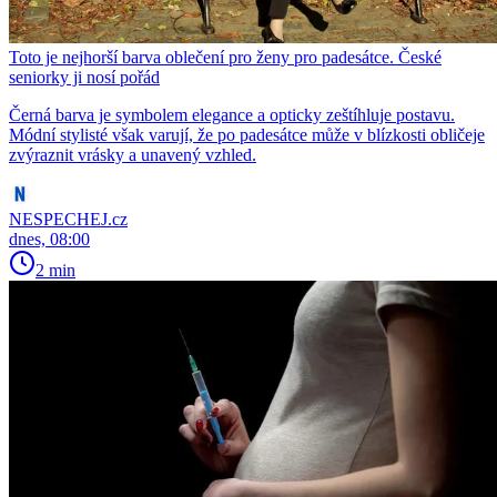
Toto je nejhorší barva oblečení pro ženy pro padesátce. České
seniorky ji nosí pořád
Černá barva je symbolem elegance a opticky zeštíhluje postavu.
Módní stylisté však varují, že po padesátce může v blízkosti obličeje
zvýraznit vrásky a unavený vzhled.
NESPECHEJ.cz
dnes, 08:00
2 min