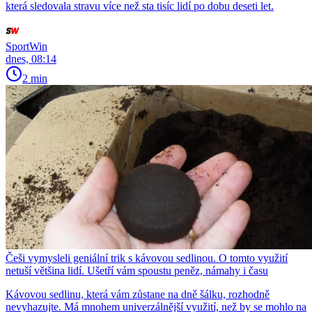
která sledovala stravu více než sta tisíc lidí po dobu deseti let.
SportWin
dnes, 08:14
2 min
Češi vymysleli geniální trik s kávovou sedlinou. O tomto využití
netuší většina lidí. Ušetří vám spoustu peněz, námahy i času
Kávovou sedlinu, která vám zůstane na dně šálku, rozhodně
nevyhazujte. Má mnohem univerzálnější využití, než by se mohlo na