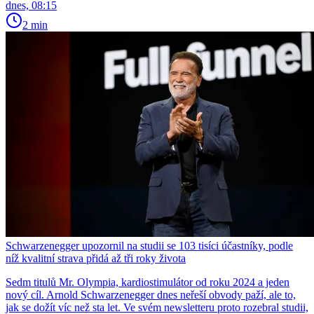
dnes, 08:15
2 min
Schwarzenegger upozornil na studii se 103 tisíci účastníky, podle
níž kvalitní strava přidá až tři roky života
Sedm titulů Mr. Olympia, kardiostimulátor od roku 2024 a jeden
nový cíl. Arnold Schwarzenegger dnes neřeší obvody paží, ale to,
jak se dožít víc než sta let. Ve svém newsletteru proto rozebral studii,