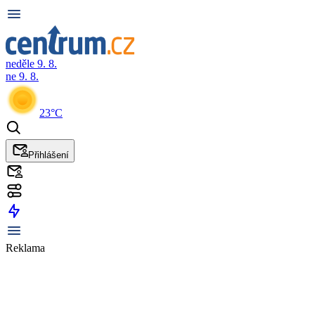
neděle 9. 8.
ne 9. 8.
23°C
Přihlášení
Reklama