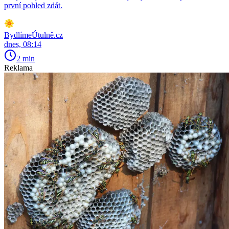
první pohled zdát.
BydlímeÚtulně.cz
dnes, 08:14
2 min
Reklama