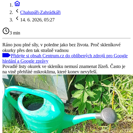
Chalupáři-Zahrádkáři
14. 6. 2026, 05:27
3 min
Ráno jsou plné síly, v poledne jako bez života. Proč skleníkové
okurky přes den tak strašně vadnou
Přidejte si obsah Centrum.cz do oblíbených zdrojů pro Google
hledání a Google zprávy
Povadlé listy okurek ve skleníku nemusí znamenat žízeň. Často je
na vině přehřáté mikroklima, které konev nevyřeší.