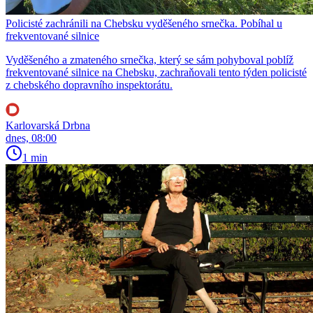
Policisté zachránili na Chebsku vyděšeného srnečka. Pobíhal u
frekventované silnice
Vyděšeného a zmateného srnečka, který se sám pohyboval poblíž
frekventované silnice na Chebsku, zachraňovali tento týden policisté
z chebského dopravního inspektorátu.
Karlovarská Drbna
dnes, 08:00
1 min