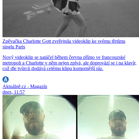
Zpěvačka Charlotte Gott zveřejnila videoklip ke svému třetímu
singlu Paris
Nový videoklip se natáčel během června přímo ve francouzské
metropoli a Charlotte v něm nejen zpívá, ale doprovází se i na klavír,
což dle tvůrců dodává celému klipu komornější ráz.
Aktuálně.cz - Magazín
dnes, 11:57