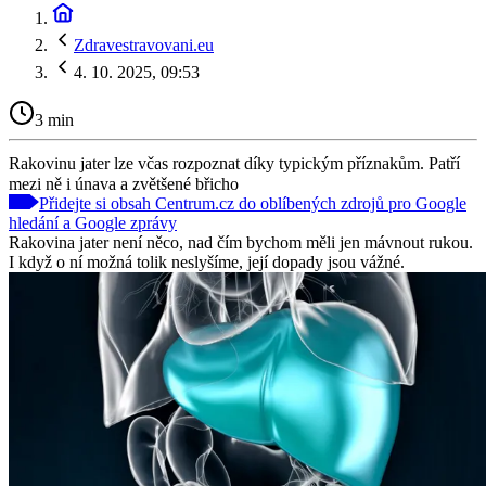
Zdravestravovani.eu
4. 10. 2025, 09:53
3 min
Rakovinu jater lze včas rozpoznat díky typickým příznakům. Patří
mezi ně i únava a zvětšené břicho
Přidejte si obsah Centrum.cz do oblíbených zdrojů pro Google
hledání a Google zprávy
Rakovina jater není něco, nad čím bychom měli jen mávnout rukou.
I když o ní možná tolik neslyšíme, její dopady jsou vážné.