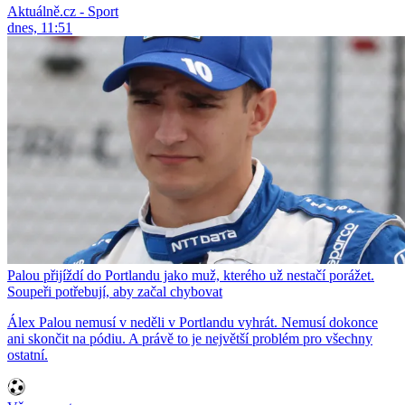
Aktuálně.cz - Sport
dnes, 11:51
Palou přijíždí do Portlandu jako muž, kterého už nestačí porážet.
Soupeři potřebují, aby začal chybovat
Álex Palou nemusí v neděli v Portlandu vyhrát. Nemusí dokonce
ani skončit na pódiu. A právě to je největší problém pro všechny
ostatní.