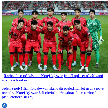
„Rozhodčí to očekávali.“ Korejský svaz je měl uplácet návštěvami
erotických salonů
Jeden z největších fotbalových skandálů posledních let nabírá nové
rozměry. Korejský svaz čelí obvinění, že zahraničním rozhodčím
platil erotické služby.