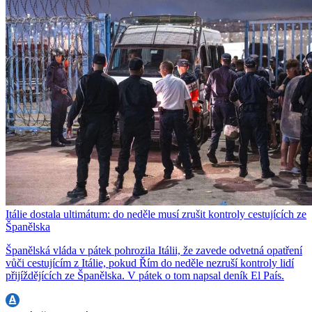
Itálie dostala ultimátum: do neděle musí zrušit kontroly cestujících ze
Španělska
Španělská vláda v pátek pohrozila Itálii, že zavede odvetná opatření
vůči cestujícím z Itálie, pokud Řím do neděle nezruší kontroly lidí
přijíždějících ze Španělska. V pátek o tom napsal deník El País.