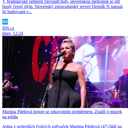
V bratislavské rafinerii Slovnaft hoří, slovenskou metropolí se šíří
hustý černý dým. Slovenský zpravodajský server Denník N napsal,
že budovami v...
HN.cz
dnes, 12:24
Martina Pártlová bojuje se zdravotním problémem. Zradil ji mozek
na pódiu
Jedna z nejlepších českých zpěvaček Martina Pártlová (47) řádí na