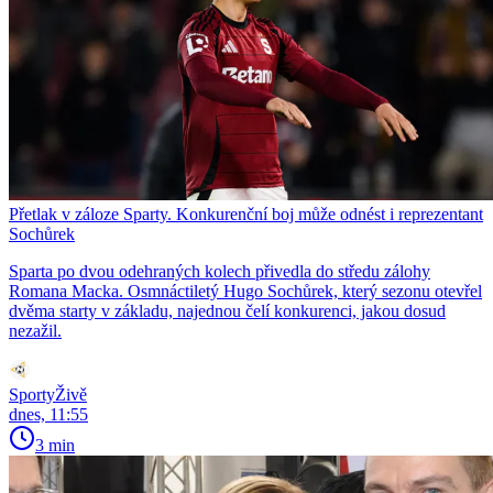
Přetlak v záloze Sparty. Konkurenční boj může odnést i reprezentant
Sochůrek
Sparta po dvou odehraných kolech přivedla do středu zálohy
Romana Macka. Osmnáctiletý Hugo Sochůrek, který sezonu otevřel
dvěma starty v základu, najednou čelí konkurenci, jakou dosud
nezažil.
SportyŽivě
dnes, 11:55
3 min