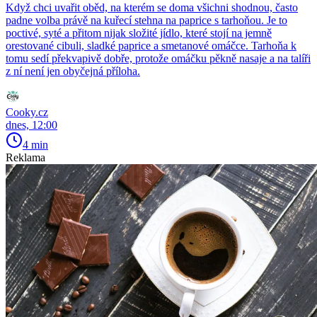
Když chci uvařit oběd, na kterém se doma všichni shodnou, často
padne volba právě na kuřecí stehna na paprice s tarhoňou. Je to
poctivé, syté a přitom nijak složité jídlo, které stojí na jemně
orestované cibuli, sladké paprice a smetanové omáčce. Tarhoňa k
tomu sedí překvapivě dobře, protože omáčku pěkně nasaje a na talíři
z ní není jen obyčejná příloha.
Cooky.cz
dnes, 12:00
4 min
Reklama