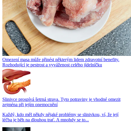
Omezení masa může přinést některým lidem zdravotní benefity.
Rozhodující je pestrost a vyváženost celého jídelníčku
Slinivce prospívá šetrná strava. Tyto potraviny je vhodné omezit
zejména při jejím onemocnění
Každý, kdo měl někdy nějaké problémy se slinivkou, ví, že její
léčba je běh na dlouhou trať. A mnohdy se to...