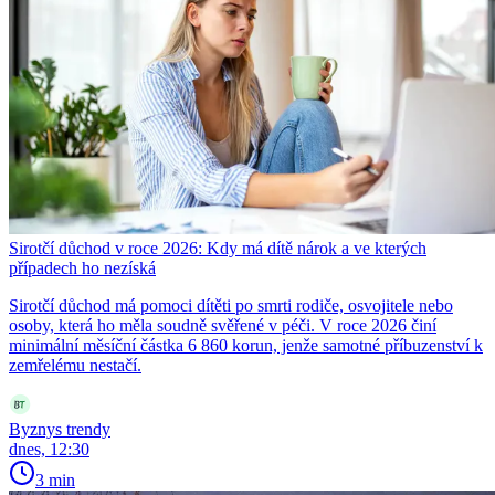
Sirotčí důchod v roce 2026: Kdy má dítě nárok a ve kterých
případech ho nezíská
Sirotčí důchod má pomoci dítěti po smrti rodiče, osvojitele nebo
osoby, která ho měla soudně svěřené v péči. V roce 2026 činí
minimální měsíční částka 6 860 korun, jenže samotné příbuzenství k
zemřelému nestačí.
Byznys trendy
dnes, 12:30
3 min