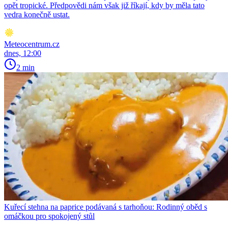
opět tropické. Předpovědi nám však již říkají, kdy by měla tato
vedra konečně ustat.
Meteocentrum.cz
dnes, 12:00
2 min
Kuřecí stehna na paprice podávaná s tarhoňou: Rodinný oběd s
omáčkou pro spokojený stůl