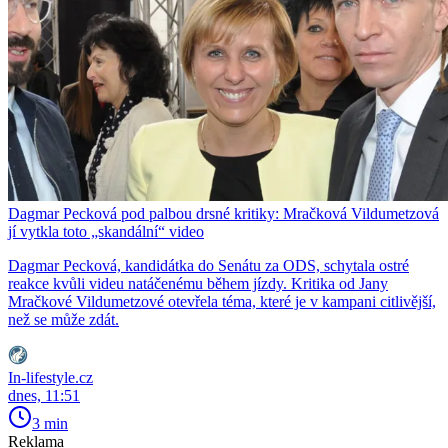
Dagmar Pecková pod palbou drsné kritiky: Mračková Vildumetzová
jí vytkla toto „skandální“ video
Dagmar Pecková, kandidátka do Senátu za ODS, schytala ostré
reakce kvůli videu natáčenému během jízdy. Kritika od Jany
Mračkové Vildumetzové otevřela téma, které je v kampani citlivější,
než se může zdát.
In-lifestyle.cz
dnes, 11:51
3 min
Reklama