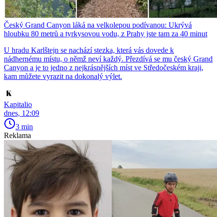
Český Grand Canyon láká na velkolepou podívanou: Ukrývá
hloubku 80 metrů a tyrkysovou vodu, z Prahy jste tam za 40 minut
U hradu Karlštejn se nachází stezka, která vás dovede k
nádhernému místu, o němž neví každý. Přezdívá se mu český Grand
Canyon a je to jedno z nejkrásnějších míst ve Středočeském kraji,
kam můžete vyrazit na dokonalý výlet.
Kapitalio
dnes, 12:09
3 min
Reklama