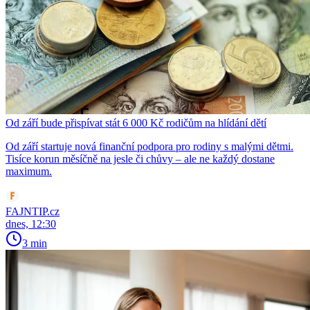
Od září bude přispívat stát 6 000 Kč rodičům na hlídání dětí
Od září startuje nová finanční podpora pro rodiny s malými dětmi.
Tisíce korun měsíčně na jesle či chůvy – ale ne každý dostane
maximum.
FAJNTIP.cz
dnes, 12:30
3 min