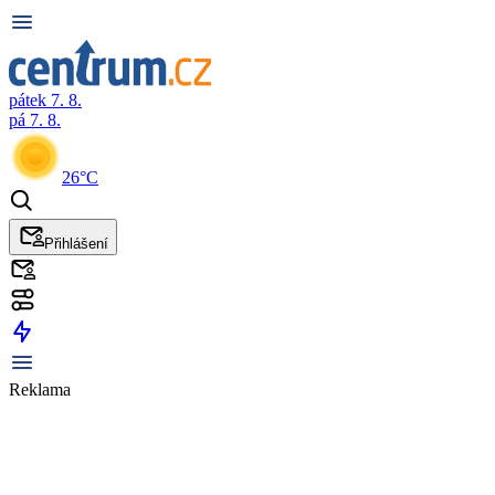
pátek 7. 8.
pá 7. 8.
26°C
Přihlášení
Reklama