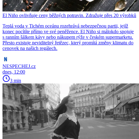
El Niño ovlivňuje ceny běžných potravin. Zdražuje přes 20 výrobků
Teplá voda v Tichém oceánu rozehrává nebezpečnou partii, jejíž
konec pocítíte přímo ve své peněžence. El Niño si málokdo spojuje
s ranním šálkem kávy nebo nákupem rýže v českém supermarketu.
Přesto existuje neviditelný řetězec, který promítá změny klimatu do
cenovek na našich regálech.
NESPECHEJ.cz
dnes, 12:00
3 min