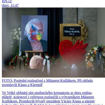
HN.cz
dnes, 11:47
FOTO: Poslední rozloučení s Milanem Knížákem. Při obřadu
promluvili Klaus a Klempíř
Ve Velké obřadní síni strašnického krematoria se dnes rodina,
přátelé, kolegové i veřejnost rozloučili s výtvarníkem Milanem
Knížákem. Promluvili bývalý prezident Václav Klaus a ministr