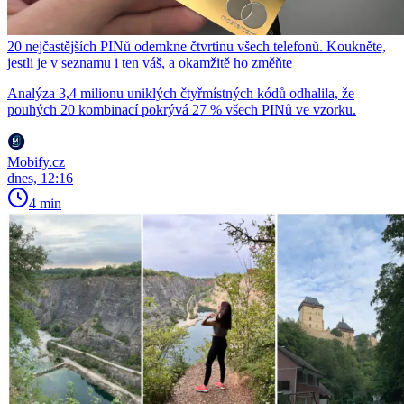
20 nejčastějších PINů odemkne čtvrtinu všech telefonů. Koukněte,
jestli je v seznamu i ten váš, a okamžitě ho změňte
Analýza 3,4 milionu uniklých čtyřmístných kódů odhalila, že
pouhých 20 kombinací pokrývá 27 % všech PINů ve vzorku.
Mobify.cz
dnes, 12:16
4 min