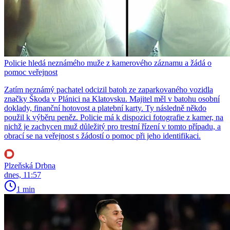
Policie hledá neznámého muže z kamerového záznamu a žádá o
pomoc veřejnost
Zatím neznámý pachatel odcizil batoh ze zaparkovaného vozidla
značky Škoda v Plánici na Klatovsku. Majitel měl v batohu osobní
doklady, finanční hotovost a platební karty. Ty následně někdo
použil k výběru peněz. Policie má k dispozici fotografie z kamer, na
nichž je zachycen muž důležitý pro trestní řízení v tomto případu, a
obrací se na veřejnost s žádostí o pomoc při jeho identifikaci.
Plzeňská Drbna
dnes, 11:57
1 min