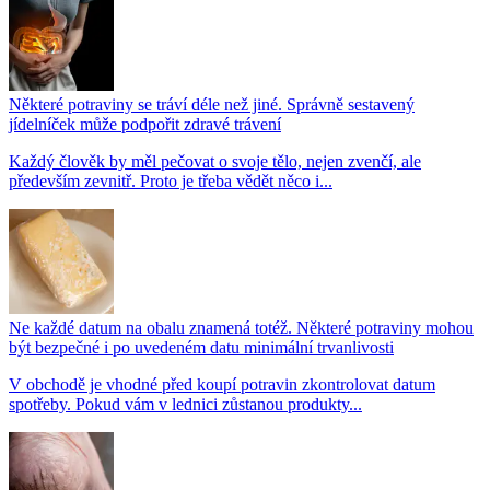
Některé potraviny se tráví déle než jiné. Správně sestavený
jídelníček může podpořit zdravé trávení
Každý člověk by měl pečovat o svoje tělo, nejen zvenčí, ale
především zevnitř. Proto je třeba vědět něco i...
Ne každé datum na obalu znamená totéž. Některé potraviny mohou
být bezpečné i po uvedeném datu minimální trvanlivosti
V obchodě je vhodné před koupí potravin zkontrolovat datum
spotřeby. Pokud vám v lednici zůstanou produkty...