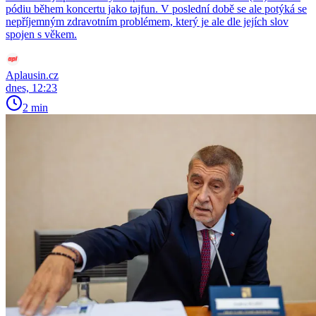
pódiu během koncertu jako tajfun. V poslední době se ale potýká se
nepříjemným zdravotním problémem, který je ale dle jejích slov
spojen s věkem.
Aplausin.cz
dnes, 12:23
2 min