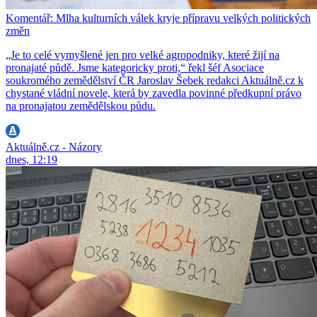
Komentář: Mlha kulturních válek kryje přípravu velkých politických
změn
„Je to celé vymyšlené jen pro velké agropodniky, které žijí na
pronajaté půdě. Jsme kategoricky proti,“ řekl šéf Asociace
soukromého zemědělství ČR Jaroslav Šebek redakci Aktuálně.cz k
chystané vládní novele, která by zavedla povinné předkupní právo
na pronajatou zemědělskou půdu.
Aktuálně.cz - Názory
dnes, 12:19