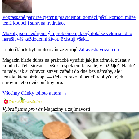
Popraskané paty lze zjemnit pravidelnou domácí péčí. Pomoci může
teplá koupel i správná hydratace
Mozoly jsou nepříjemným problémem, který dokáže velmi snadno
narušit váš každodenní život. Existují však...
Tento článek byl publikován ze zdrojů
Zdravestravovani.eu
Magazín klade důraz na praktické využití: jak jíst zdravě, zůstat v
kondici a čelit stresu — vše s respektem k realitě, v níž žiješ. Najdeš
tu rady, jak si zdravou stravu zařadit do dne bez námahy, ale i
témata, která překvapí — třeba zdravotní benefity obyčejných
surovin nebo cvičební tipy pro...
Všechny články tohoto autora →
Vybrali jsme pro vás
Magazíny a zajímavosti