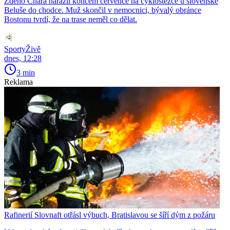
Zdeno Chára narazil koncem července na cyklostezce u slovenské
Beluše do chodce. Muž skončil v nemocnici, bývalý obránce
Bostonu tvrdí, že na trase neměl co dělat.
SportyŽivě
dnes, 12:28
3 min
Reklama
Rafinerií Slovnaft otřásl výbuch, Bratislavou se šíří dým z požáru