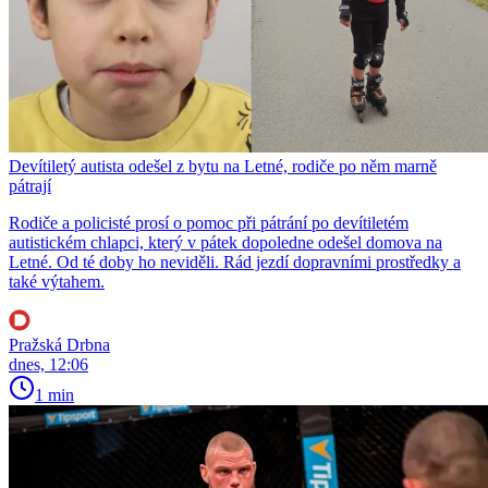
Devítiletý autista odešel z bytu na Letné, rodiče po něm marně
pátrají
Rodiče a policisté prosí o pomoc při pátrání po devítiletém
autistickém chlapci, který v pátek dopoledne odešel domova na
Letné. Od té doby ho neviděli. Rád jezdí dopravními prostředky a
také výtahem.
Pražská Drbna
dnes, 12:06
1 min