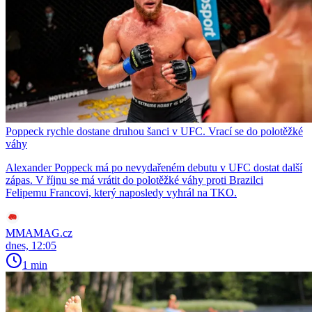
Poppeck rychle dostane druhou šanci v UFC. Vrací se do polotěžké
váhy
Alexander Poppeck má po nevydařeném debutu v UFC dostat další
zápas. V říjnu se má vrátit do polotěžké váhy proti Brazilci
Felipemu Francovi, který naposledy vyhrál na TKO.
MMAMAG.cz
dnes, 12:05
1 min