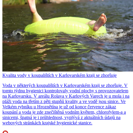
Kvalita vody v koupalištích v Karlovarském kraji se zhoršuje
Voda v některých koupalištích v Karlovarském kraji se zhoršuje. V
tomto týdnu hygienici kontrolovaly vodní plochy s provozovatelem
na Karlovarsku. V areálu Rolava v Karlových Varech je u mola i na
pláži voda na třetím z pěti stupňů kvality a ve vodě jsou sinice. Ve
Velkém rybníku u Hroznětína je už od konce července zákaz
koupání a voda je zde znečištěná vodním květem, chlorofylem-a a
sinicemi, špatná je i průhlednost, vyplývá z aktuálních údajů na
webových stránkách krajské hygienické stanice.