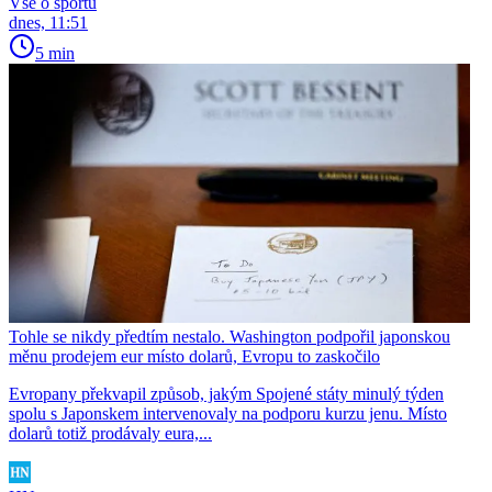
Vše o sportu
dnes, 11:51
5 min
Tohle se nikdy předtím nestalo. Washington podpořil japonskou
měnu prodejem eur místo dolarů, Evropu to zaskočilo
Evropany překvapil způsob, jakým Spojené státy minulý týden
spolu s Japonskem intervenovaly na podporu kurzu jenu. Místo
dolarů totiž prodávaly eura,...