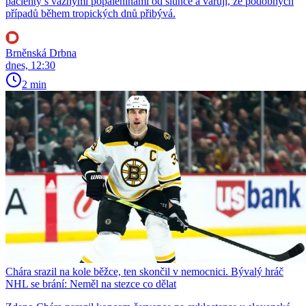
pacienty s vážnými popáleninami od slunce a varují, že podobných
případů během tropických dnů přibývá.
Brněnská Drbna
dnes, 12:30
2 min
Chára srazil na kole běžce, ten skončil v nemocnici. Bývalý hráč
NHL se brání: Neměl na stezce co dělat