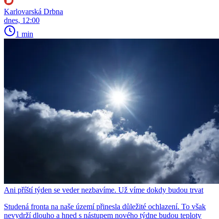
Karlovarská Drbna
dnes, 12:00
1 min
Ani příští týden se veder nezbavíme. Už víme dokdy budou trvat
Studená fronta na naše území přinesla důležité ochlazení. To však
nevydrží dlouho a hned s nástupem nového týdne budou teploty