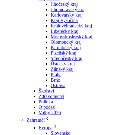
Jihočeský kraj
Jihomoravský kraj
Karlovarský kraj
Kraj Vysočina
Králověhradecký kraj
Liberecký kraj
Moravskoslezský kraj
Olomoucký kraj
Pardubický kraj
Plzeňský kraj
Středočeský kraj
Ústecký kraj
Zlínský kraj
Praha
Brno
Ostrava
Školství
Zdravotnictví
Politika
O počasí
Volby 2026
Zahraničí
Evropa
Slovensko