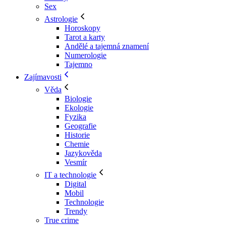
Sex
Astrologie
Horoskopy
Tarot a karty
Andělé a tajemná znamení
Numerologie
Tajemno
Zajímavosti
Věda
Biologie
Ekologie
Fyzika
Geografie
Historie
Chemie
Jazykověda
Vesmír
IT a technologie
Digital
Mobil
Technologie
Trendy
True crime