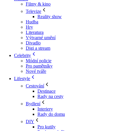
Filmy & kino
Televize
Reality show
Hudba
Hry
Literatura
Výtvarné umění
Divadlo
Digi a stream
Celebrity
Módní policie
Pro pamětníky
Nové tváře
Lifestyle
Cestování
Destinace
Rady na cesty
Bydlení
Interiery
Rady do domu
DIY
Pro kutily