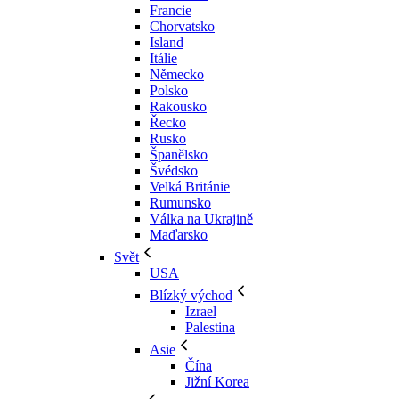
Francie
Chorvatsko
Island
Itálie
Německo
Polsko
Rakousko
Řecko
Rusko
Španělsko
Švédsko
Velká Británie
Rumunsko
Válka na Ukrajině
Maďarsko
Svět
USA
Blízký východ
Izrael
Palestina
Asie
Čína
Jižní Korea