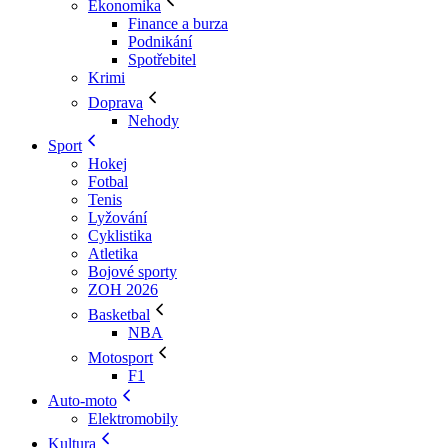
Ekonomika
Finance a burza
Podnikání
Spotřebitel
Krimi
Doprava
Nehody
Sport
Hokej
Fotbal
Tenis
Lyžování
Cyklistika
Atletika
Bojové sporty
ZOH 2026
Basketbal
NBA
Motosport
F1
Auto-moto
Elektromobily
Kultura