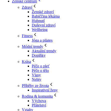
Ženské centrum
Zdraví
Ženské zdraví
Babiččina lékárna
Hubnutí
Duševní zdraví
Wellbeing
Fitness
Jóga a pilates
Módní trendy
Aktuální trendy
Doplňky
Krása
Péče o pleť
Péče o tělo
Vlasy
Nehty
Příběhy ze života
Inspirativní ženy
Rodina & komunita
Výchova
Přátelství
Vztahy