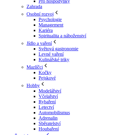
Pro hospodyňky
Zahrada
Osobní rozvoj
Psychologie
Management
Kariéra
Spiritualita a náboženství
Jídlo a vaření
Světová gastronomie
Levné vaření
Kulinářské triky
Mazlíčci
Kočky
Pejskové
Hobby
Modelářství
Včelařství
Rybaření
Letectví
Automobilismus
Adrenalin
Sběratelství
Houbaření