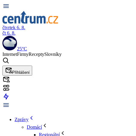
čtvrtek 6. 8.
čt 6. 8.
25°C
Internet
Firmy
Recepty
Slovníky
Přihlášení
Zprávy
Domácí
Regionální