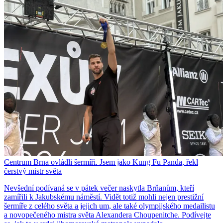
Centrum Brna ovládli šermíři. Jsem jako Kung Fu Panda, řekl
čerstvý mistr světa
Nevšední podívaná se v pátek večer naskytla Brňanům, kteří
zamířili k Jakubskému náměstí. Vidět totiž mohli nejen prestižní
šermíře z celého světa a jejich um, ale také olympijského medailistu
a novopečeného mistra světa Alexandera Choupenitche. Podívejte