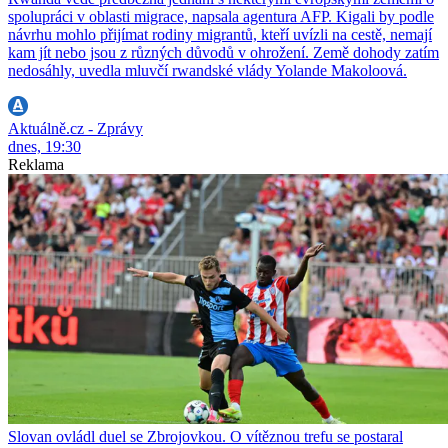
spolupráci v oblasti migrace, napsala agentura AFP. Kigali by podle
návrhu mohlo přijímat rodiny migrantů, kteří uvízli na cestě, nemají
kam jít nebo jsou z různých důvodů v ohrožení. Země dohody zatím
nedosáhly, uvedla mluvčí rwandské vlády Yolande Makoloová.
Aktuálně.cz - Zprávy
dnes, 19:30
Reklama
Slovan ovládl duel se Zbrojovkou. O vítěznou trefu se postaral