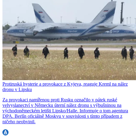
Protiruská hysterie a provokace z Kyjeva, reaguje Kreml na nález
dronu v Lipsku
Za provokaci namířenou proti Rusku označilo v pátek ruské
velvyslanectví v Německu úterní nález dronu s výbušninou na
východoněmeckém letišti Lipsko/Halle. Informuje o tom agentura
DPA. Berlín oficiálně Moskvu v souvislosti s tímto případem z
ničeho neobvinil.