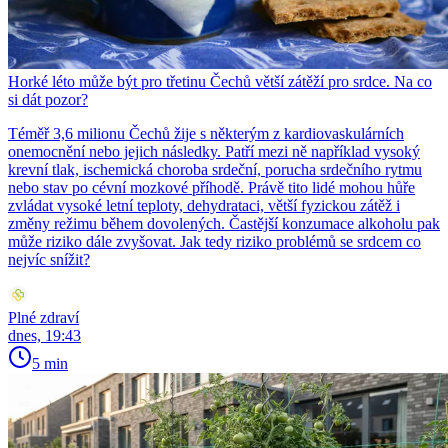
Horké léto může být pro třetinu Čechů větší zátěží pro srdce. Na co
si dát pozor?
Téměř 3,6 milionu Čechů žije s některým z kardiovaskulárních
onemocnění nebo jejich následky. Patří mezi ně například vysoký
krevní tlak, ischemická choroba srdeční, porucha srdečního rytmu
nebo stav po cévní mozkové příhodě. Právě tito lidé mohou hůře
zvládat vysoké letní teploty, dehydrataci, větší fyzickou zátěž i
změny režimu během dovolených. Častější konzumace alkoholu pak
může riziko dále zvyšovat. Jak tedy riziko problémů se srdcem co
nejvíc snížit?
Plné zdraví
dnes, 19:43
5 min