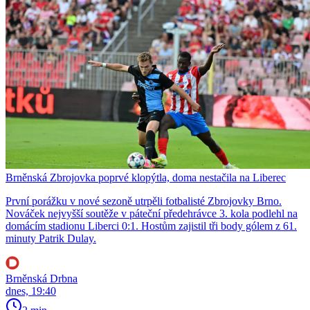
Brněnská Zbrojovka poprvé klopýtla, doma nestačila na Liberec
První porážku v nové sezoně utrpěli fotbalisté Zbrojovky Brno.
Nováček nejvyšší soutěže v páteční předehrávce 3. kola podlehl na
domácím stadionu Liberci 0:1. Hostům zajistil tři body gólem z 61.
minuty Patrik Dulay.
Brněnská Drbna
dnes, 19:40