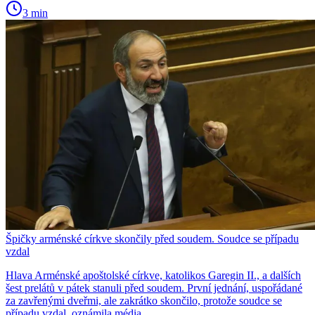
3 min
Špičky arménské církve skončily před soudem. Soudce se případu
vzdal
Hlava Arménské apoštolské církve, katolikos Garegin II., a dalších
šest prelátů v pátek stanuli před soudem. První jednání, uspořádané
za zavřenými dveřmi, ale zakrátko skončilo, protože soudce se
případu vzdal, oznámila média.