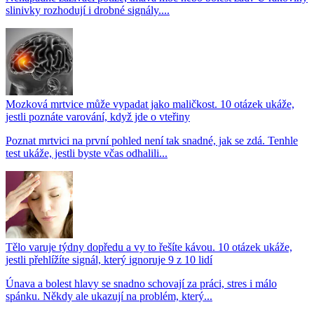
slinivky rozhodují i drobné signály....
Mozková mrtvice může vypadat jako maličkost. 10 otázek ukáže,
jestli poznáte varování, když jde o vteřiny
Poznat mrtvici na první pohled není tak snadné, jak se zdá. Tenhle
test ukáže, jestli byste včas odhalili...
Tělo varuje týdny dopředu a vy to řešíte kávou. 10 otázek ukáže,
jestli přehlížíte signál, který ignoruje 9 z 10 lidí
Únava a bolest hlavy se snadno schovají za práci, stres i málo
spánku. Někdy ale ukazují na problém, který...