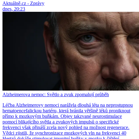
Aktuálně.cz - Zprávy
dnes, 20:23
Alzheimerova nemoc: Světlo a zvuk zpomalují průběh
Léčba Alzheimerovy nemoci narážela dlouhá léta na neprostupnou
hematoencefalickou bariéru, která bránila většině léků proniknout
přímo k mozkovým buňkám. Objev takzvané neurostimulace
pomocí blikajícího světla a zvukových impulsů o specifické
frekvenci však přináší zcela nový pohled na možnost regenerace.
Vědci zjistili, že synchronizace mozkových vln na frekvenci 40
Hertzů dokáže stimulovat imunitní buňky v mozku k čištění