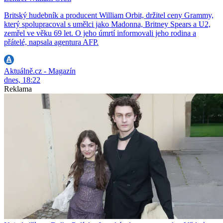
Britský hudebník a producent William Orbit, držitel ceny Grammy,
který spolupracoval s umělci jako Madonna, Britney Spears a U2,
zemřel ve věku 69 let. O jeho úmrtí informovali jeho rodina a
přátelé, napsala agentura AFP.
Aktuálně.cz - Magazín
dnes, 18:22
Reklama