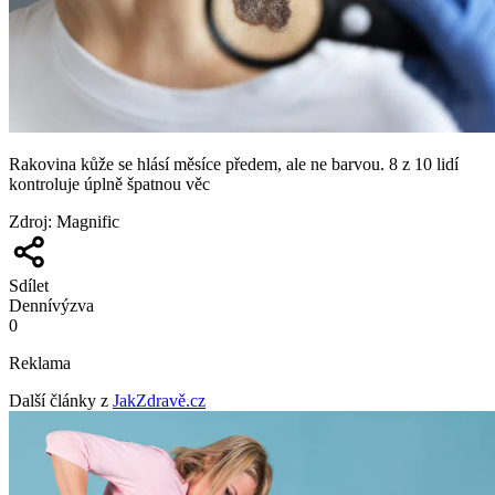
Rakovina kůže se hlásí měsíce předem, ale ne barvou. 8 z 10 lidí
kontroluje úplně špatnou věc
Zdroj
:
Magnific
Sdílet
Denní
výzva
0
Reklama
Další články z
JakZdravě.cz