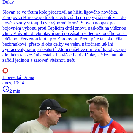
Dulay
Slovan se ve třetím kole představil na hřišti ligového nováčka.
Zbrojovka Brno se po třech letech vrátila do nejvyšší soutěže a do
nové sezony vstoupila ve výborné formě. Slovan naopak po
bojovném výkonu proti Teplicím chtěl znovu naskočit na vítěznou
vlnu. V úvodu duelu hlavní sudí po zásahu videorozhodčího zrušil
udělenou červenou kartu pro Zbrojovku. První půle tak skončila
bezbrankově, přesto si oba celky ve velmi náročném utkání
vypracovaly řadu příležitostí. Zlom přišel ve druhé půli, kdy se po
dlouhém vhazování dostal k hlavičce Patrik Dulay a Slovanu tak
zařídil jedinou a zároveň vítěznou trefu.
Liberecká Drbna
dnes, 19:24
2 min