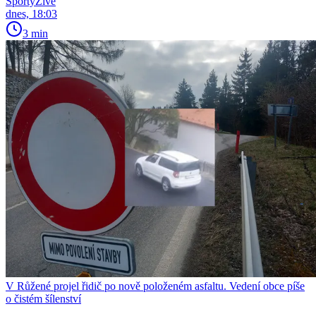
SportyŽivě
dnes, 18:03
3 min
V Růžené projel řidič po nově položeném asfaltu. Vedení obce píše
o čistém šílenství