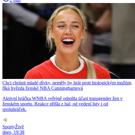
2 min
Chci chránit mladé dívky, neměly by hrát proti biologickým mužům,
říká hvězda ženské NBA Cunninghamová
Aktivní hráčka WNBA veřejně odmítla účast transgender žen v
ženském sportu. Reakce přišla z hal, od vedení ligy i od
spoluhráček.
SportyŽivě
dnes, 19:38