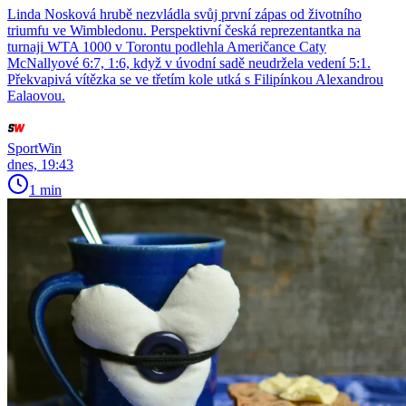
Linda Nosková hrubě nezvládla svůj první zápas od životního
triumfu ve Wimbledonu. Perspektivní česká reprezentantka na
turnaji WTA 1000 v Torontu podlehla Američance Caty
McNallyové 6:7, 1:6, když v úvodní sadě neudržela vedení 5:1.
Překvapivá vítězka se ve třetím kole utká s Filipínkou Alexandrou
Ealaovou.
SportWin
dnes, 19:43
1 min