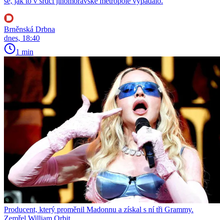
se, jak to v srdci jihomoravské metropole vypadalo.
Brněnská Drbna
dnes, 18:40
1 min
Producent, který proměnil Madonnu a získal s ní tři Grammy.
Zemřel William Orbit