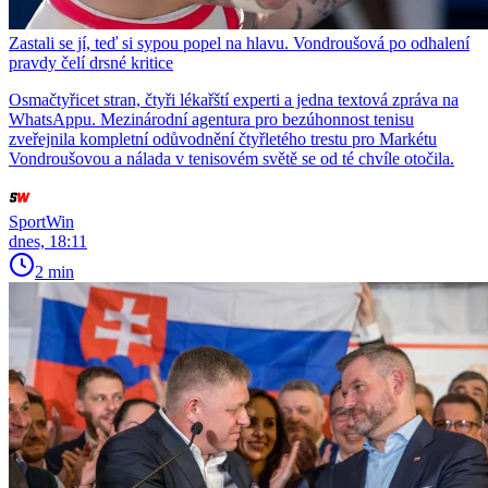
Zastali se jí, teď si sypou popel na hlavu. Vondroušová po odhalení
pravdy čelí drsné kritice
Osmačtyřicet stran, čtyři lékařští experti a jedna textová zpráva na
WhatsAppu. Mezinárodní agentura pro bezúhonnost tenisu
zveřejnila kompletní odůvodnění čtyřletého trestu pro Markétu
Vondroušovou a nálada v tenisovém světě se od té chvíle otočila.
SportWin
dnes, 18:11
2 min