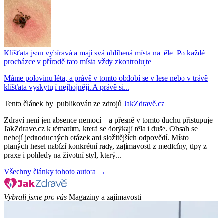
Klíšťata jsou vybíravá a mají svá oblíbená místa na těle. Po každé
procházce v přírodě tato místa vždy zkontrolujte
Máme polovinu léta, a právě v tomto období se v lese nebo v trávě
klíšťata vyskytují nejhojněji. A právě si...
Tento článek byl publikován ze zdrojů
JakZdravě.cz
Zdraví není jen absence nemocí – a přesně v tomto duchu přistupuje
JakZdrave.cz k tématům, která se dotýkají těla i duše. Obsah se
nebojí jednoduchých otázek ani složitějších odpovědí. Místo
planých hesel nabízí konkrétní rady, zajímavosti z medicíny, tipy z
praxe i pohledy na životní styl, který...
Všechny články tohoto autora →
Vybrali jsme pro vás
Magazíny a zajímavosti