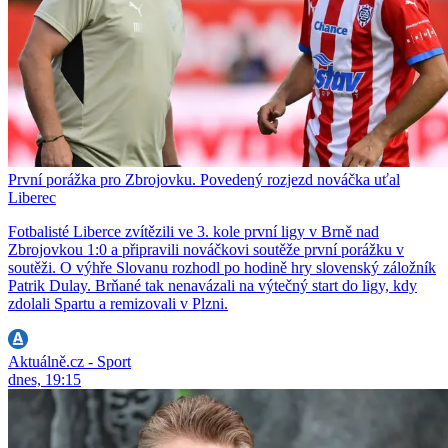
První porážka pro Zbrojovku. Povedený rozjezd nováčka uťal
Liberec
Fotbalisté Liberce zvítězili ve 3. kole první ligy v Brně nad
Zbrojovkou 1:0 a připravili nováčkovi soutěže první porážku v
soutěži. O výhře Slovanu rozhodl po hodině hry slovenský záložník
Patrik Dulay. Brňané tak nenavázali na výtečný start do ligy, kdy
zdolali Spartu a remizovali v Plzni.
Aktuálně.cz - Sport
dnes, 19:15