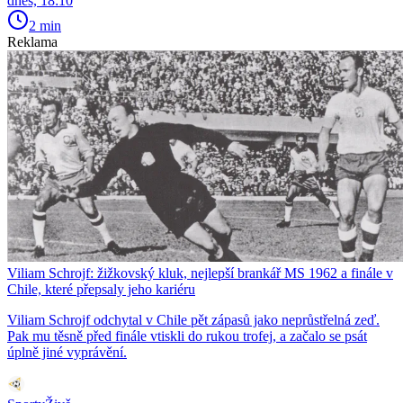
dnes, 18:10
2 min
Reklama
Viliam Schrojf: žižkovský kluk, nejlepší brankář MS 1962 a finále v
Chile, které přepsaly jeho kariéru
Viliam Schrojf odchytal v Chile pět zápasů jako neprůstřelná zeď.
Pak mu těsně před finále vtiskli do rukou trofej, a začalo se psát
úplně jiné vyprávění.