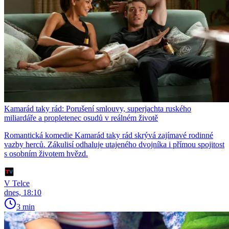
Kamarád taky rád: Porušení smlouvy, superjachta ruského
miliardáře a propletenec osudů v reálném životě
Romantická komedie Kamarád taky rád skrývá zajímavé rodinné
vazby herců. Zákulisí odhaluje utajeného dvojníka i přímou spojitost
s osobním životem hvězd.
V Telce
dnes, 18:10
3 min