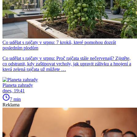
Co udělat s rajčaty v srpnu: 7 kroků, které pomohou dozrát
posledním plodům
Co udělat s rajčaty v srpnu: Proč rajčata stále nečervenají? Zjistěte,
co odstranit, kdy zaštipovat vrcholy, jak upravit zálivku a hnojení a
která zelená rajčata už můžete …
Planeta zahrady
dnes, 19:41
7 min
Reklama