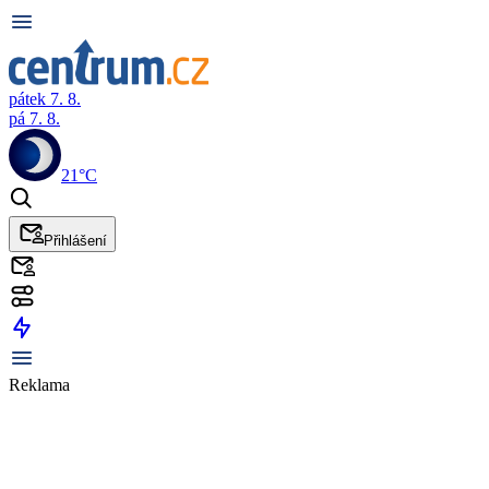
pátek 7. 8.
pá 7. 8.
21°C
Přihlášení
Reklama