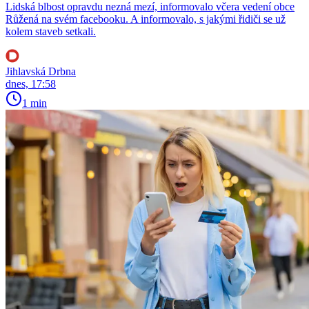
Lidská blbost opravdu nezná mezí, informovalo včera vedení obce
Růžená na svém facebooku. A informovalo, s jakými řidiči se už
kolem staveb setkali.
Jihlavská Drbna
dnes, 17:58
1 min