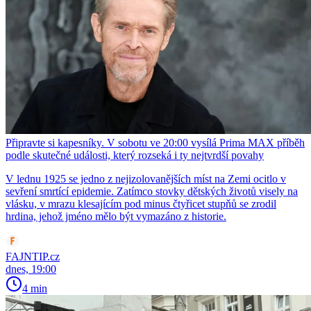
Připravte si kapesníky. V sobotu ve 20:00 vysílá Prima MAX příběh
podle skutečné události, který rozseká i ty nejtvrdší povahy
V lednu 1925 se jedno z nejizolovanějších míst na Zemi ocitlo v
sevření smrtící epidemie. Zatímco stovky dětských životů visely na
vlásku, v mrazu klesajícím pod minus čtyřicet stupňů se zrodil
hrdina, jehož jméno mělo být vymazáno z historie.
FAJNTIP.cz
dnes, 19:00
4 min