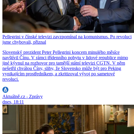
Pellegrini v čínské televizi zavzpomínal na komunismus. Po revoluci
jsme chybovali, přiznal
Slovenský prezident Peter Pellegrini koncem minulého měsíce
navštívil Čínu. V rámci třídenního pobytu v lidové republice mimo
jiné kývnul na rozhovor pro tamější státní televizi CGTN. V něm
nešetřil chválou Číny, sliby, že Slovensko může být pro Peking
vynikajícím prostředníkem, a zkritizoval vývoj po sametové
revoluci.
Aktuálně.cz - Zprávy
dnes, 18:11