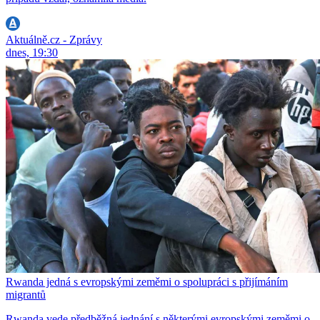
Aktuálně.cz - Zprávy
dnes, 19:30
Rwanda jedná s evropskými zeměmi o spolupráci s přijímáním
migrantů
Rwanda vede předběžná jednání s některými evropskými zeměmi o