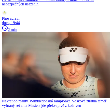
nebezpečných usazenin.
Plné zdraví
dnes, 19:44
2 min
Návrat do reality. Wimbledonská šampionka Nosková ztratila téměř
vyhraný set a na Masters jde překvapivě z kola ven