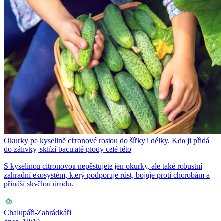
Okurky po kyselině citronové rostou do šířky i délky. Kdo ji přidá
do zálivky, sklízí baculaté plody celé léto
S kyselinou citronovou nepěstujete jen okurky, ale také robustní
zahradní ekosystém, který podporuje růst, bojuje proti chorobám a
přináší skvělou úrodu.
Chalupáři-Zahrádkáři