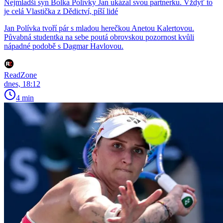
Nejmladší syn Bolka Polívky Jan ukázal svou partnerku. Vždyť to
je celá Vlastička z Dědictví, píší lidé
Jan Polívka tvoří pár s mladou herečkou Anetou Kalertovou.
Půvabná studentka na sebe poutá obrovskou pozornost kvůli
nápadné podobě s Dagmar Havlovou.
ReadZone
dnes, 18:12
4 min