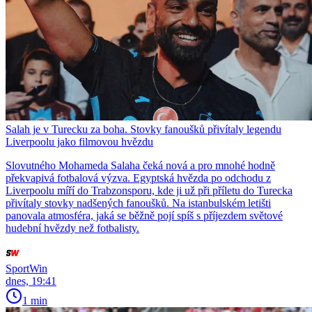
Salah je v Turecku za boha. Stovky fanoušků přivítaly legendu
Liverpoolu jako filmovou hvězdu
Slovutného Mohameda Salaha čeká nová a pro mnohé hodně
překvapivá fotbalová výzva. Egyptská hvězda po odchodu z
Liverpoolu míří do Trabzonsporu, kde ji už při příletu do Turecka
přivítaly stovky nadšených fanoušků. Na istanbulském letišti
panovala atmosféra, jaká se běžně pojí spíš s příjezdem světové
hudební hvězdy než fotbalisty.
SportWin
dnes, 19:41
1 min