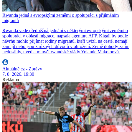
Rwanda jedná s evropskými zeměmi o spolupráci s přijímáním
migrantů
Rwanda vede předběžná jednání s některými evropskými zeměmi o
spolupráci v oblasti migrace, napsala agentura AFP. Kigali by podle
návrhu mohlo přijímat rodiny migrantů, kteří uvízli na cestě, nemají
kam jít nebo jsou z různých důvodů v ohrožení. Země dohody zatím
nedosáhly, uvedla mluvčí rwandské vlády Yolande Makoloová.
Aktuálně.cz - Zprávy
7. 8. 2026, 19:30
Reklama