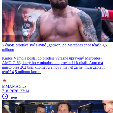
Vémola prodává své slavné „géčko“. Za Mercedes chce téměř 4,5
milionu
Karlos Vémola poslal do prodeje výrazně upravený Mercedes-
AMG G 63, který ho v minulosti doprovázel i k oltáři. Auto má
najeto přes 262 tisíc kilometrů a nový majitel za něj musí zaplatit
téměř 4,5 milionu korun.
MMAMAG.cz
7. 8. 2026, 23:14
1 min