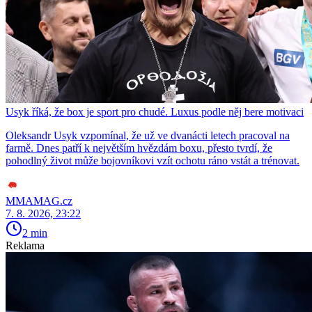
Usyk říká, že box je sport pro chudé. Luxus podle něj bere motivaci
Oleksandr Usyk vzpomínal, že už ve dvanácti letech pracoval na
farmě. Dnes patří k největším hvězdám boxu, přesto tvrdí, že
pohodlný život může bojovníkovi vzít ochotu ráno vstát a trénovat.
MMAMAG.cz
7. 8. 2026, 23:22
2 min
Reklama