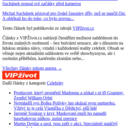
Suchánek popsal své začátky před kamerou
Michal Suchánek pózoval pro české časopisy dřív, než se naučil číst.
A oblékali ho do toho, co bylo zrovna...
Tento článek byl publikován ze zdrojů
VIPživot.cz
Články z VIPŽivot.cz nabízejí čtenářům možnost nahlédnout do
života známých osobností – bez bulvární senzace, ale s důrazem na
lidskou stránku slávy, vztahů i každodenní reality celebrit. Obsah se
věnuje nejen aktuálním událostem ve světě showbyznysu, ale i
osobním příběhům, kariérním zlomům nebo...
Všechny články tohoto autora →
Další články z kategorie
Celebrity
Producent, který proměnil Madonnu a získal s ní tři Grammy.
Zemřel William Orbit
Nejmladší syn Bolka Polívky Jan ukázal svou partnerku.
Vždyť to je celá Vlastička z Dědictví, píší lidé
Jaromír Soukup v krvi: Maskovaní muži ho napadli
basebalovou pálkou, nutná operace
Martin Dejdar a spol. jsou zpět v akci. Specialisté natáčejí