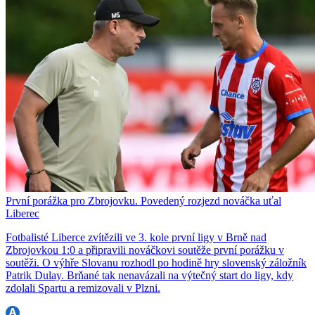
První porážka pro Zbrojovku. Povedený rozjezd nováčka uťal
Liberec
Fotbalisté Liberce zvítězili ve 3. kole první ligy v Brně nad
Zbrojovkou 1:0 a připravili nováčkovi soutěže první porážku v
soutěži. O výhře Slovanu rozhodl po hodině hry slovenský záložník
Patrik Dulay. Brňané tak nenavázali na výtečný start do ligy, kdy
zdolali Spartu a remizovali v Plzni.