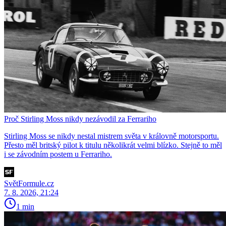
Proč Stirling Moss nikdy nezávodil za Ferrariho
Stirling Moss se nikdy nestal mistrem světa v královně motorsportu.
Přesto měl britský pilot k titulu několikrát velmi blízko. Stejně to měl
i se závodním postem u Ferrariho.
SvětFormule.cz
7. 8. 2026, 21:24
1 min