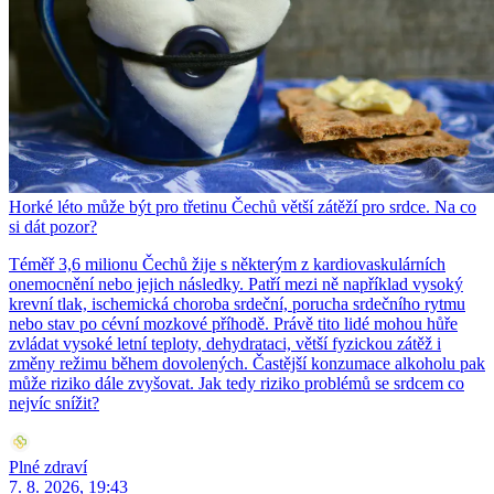
Horké léto může být pro třetinu Čechů větší zátěží pro srdce. Na co
si dát pozor?
Téměř 3,6 milionu Čechů žije s některým z kardiovaskulárních
onemocnění nebo jejich následky. Patří mezi ně například vysoký
krevní tlak, ischemická choroba srdeční, porucha srdečního rytmu
nebo stav po cévní mozkové příhodě. Právě tito lidé mohou hůře
zvládat vysoké letní teploty, dehydrataci, větší fyzickou zátěž i
změny režimu během dovolených. Častější konzumace alkoholu pak
může riziko dále zvyšovat. Jak tedy riziko problémů se srdcem co
nejvíc snížit?
Plné zdraví
7. 8. 2026, 19:43