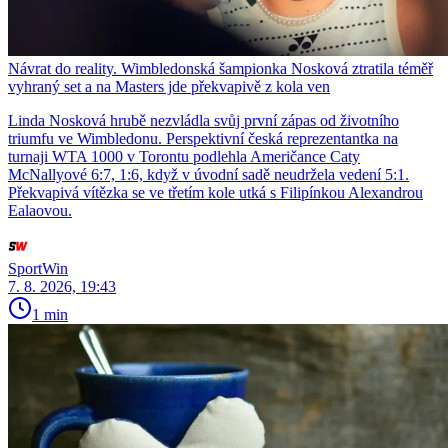
Návrat do reality. Wimbledonská šampionka Nosková ztratila téměř
vyhraný set a na Masters jde překvapivě z kola ven
Linda Nosková hrubě nezvládla svůj první zápas od životního
triumfu ve Wimbledonu. Perspektivní česká reprezentantka na
turnaji WTA 1000 v Torontu podlehla Američance Caty
McNallyové 6:7, 1:6, když v úvodní sadě neudržela vedení 5:1.
Překvapivá vítězka se ve třetím kole utká s Filipínkou Alexandrou
Ealaovou.
SportWin
7. 8. 2026, 19:43
1 min