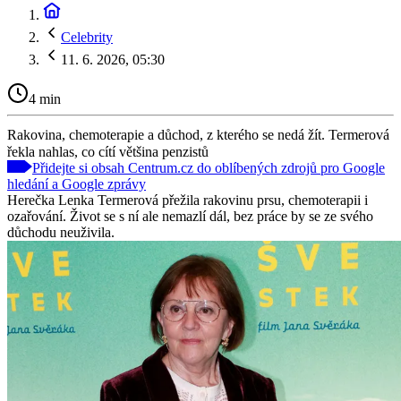
Celebrity
11. 6. 2026, 05:30
4 min
Rakovina, chemoterapie a důchod, z kterého se nedá žít. Termerová
řekla nahlas, co cítí většina penzistů
Přidejte si obsah Centrum.cz do oblíbených zdrojů pro Google
hledání a Google zprávy
Herečka Lenka Termerová přežila rakovinu prsu, chemoterapii i
ozařování. Život se s ní ale nemazlí dál, bez práce by se ze svého
důchodu neuživila.