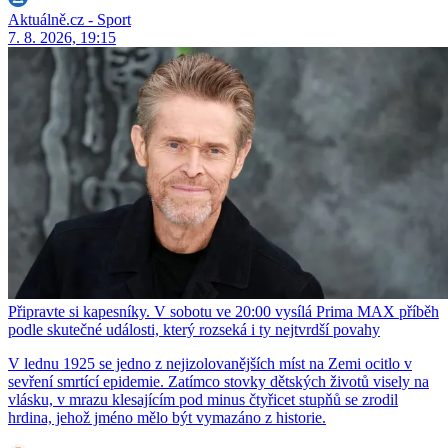
Aktuálně.cz - Sport
7. 8. 2026, 19:15
Připravte si kapesníky. V sobotu ve 20:00 vysílá Prima MAX příběh
podle skutečné události, který rozseká i ty nejtvrdší povahy
V lednu 1925 se jedno z nejizolovanějších míst na Zemi ocitlo v
sevření smrtící epidemie. Zatímco stovky dětských životů visely na
vlásku, v mrazu klesajícím pod minus čtyřicet stupňů se zrodil
hrdina, jehož jméno mělo být vymazáno z historie.