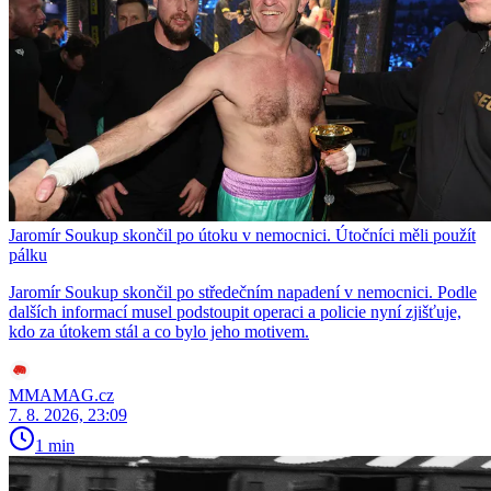
Jaromír Soukup skončil po útoku v nemocnici. Útočníci měli použít
pálku
Jaromír Soukup skončil po středečním napadení v nemocnici. Podle
dalších informací musel podstoupit operaci a policie nyní zjišťuje,
kdo za útokem stál a co bylo jeho motivem.
MMAMAG.cz
7. 8. 2026, 23:09
1 min