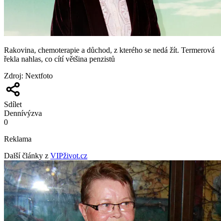
Rakovina, chemoterapie a důchod, z kterého se nedá žít. Termerová
řekla nahlas, co cítí většina penzistů
Zdroj
:
Nextfoto
Sdílet
Denní
výzva
0
Reklama
Další články z
VIPživot.cz