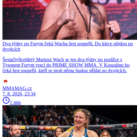
Dva týdny po Furym čeká Wacha šest soupeřů. Do klece půjdou po
dvojicích
Šestačtyřicetiletý Mariusz Wach se jen dva týdny po porážce s
Tysonem Furym vrací do PRIME SHOW MMA. V Koszalinu ho
čeká šest soupeřů, kteří se proti němu budou střídat po dvojicích.
MMAMAG.cz
7. 8. 2026, 23:34
1 min