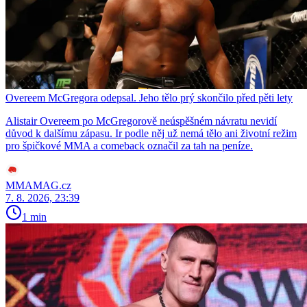
Overeem McGregora odepsal. Jeho tělo prý skončilo před pěti lety
Alistair Overeem po McGregorově neúspěšném návratu nevidí
důvod k dalšímu zápasu. Ir podle něj už nemá tělo ani životní režim
pro špičkové MMA a comeback označil za tah na peníze.
MMAMAG.cz
7. 8. 2026, 23:39
1 min