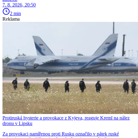
7. 8. 2026, 20:50
2 min
Reklama
Protiruská hysterie a provokace z Kyjeva, reaguje Kreml na nález
dronu v Lipsku
Za provokaci namířenou proti Rusku označilo v pátek ruské