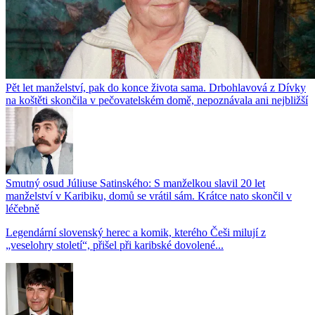
Pět let manželství, pak do konce života sama. Drbohlavová z Dívky
na koštěti skončila v pečovatelském domě, nepoznávala ani nejbližší
Smutný osud Júliuse Satinského: S manželkou slavil 20 let
manželství v Karibiku, domů se vrátil sám. Krátce nato skončil v
léčebně
Legendární slovenský herec a komik, kterého Češi milují z
„veselohry století“, přišel při karibské dovolené...