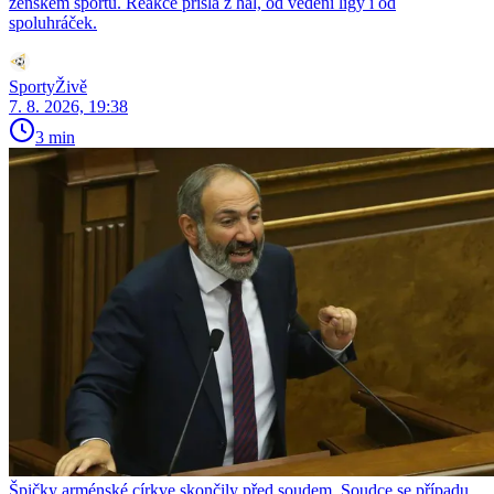
ženském sportu. Reakce přišla z hal, od vedení ligy i od
spoluhráček.
SportyŽivě
7. 8. 2026, 19:38
3 min
Špičky arménské církve skončily před soudem. Soudce se případu