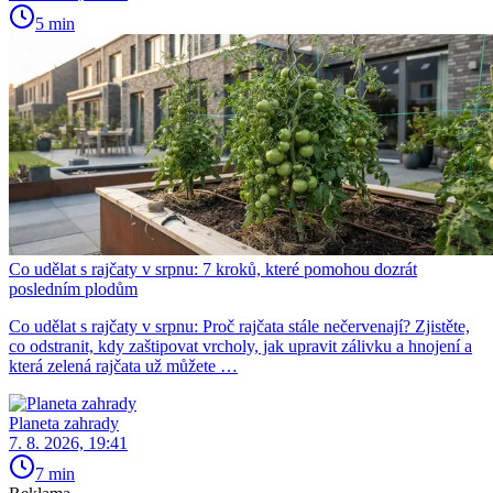
5 min
Co udělat s rajčaty v srpnu: 7 kroků, které pomohou dozrát
posledním plodům
Co udělat s rajčaty v srpnu: Proč rajčata stále nečervenají? Zjistěte,
co odstranit, kdy zaštipovat vrcholy, jak upravit zálivku a hnojení a
která zelená rajčata už můžete …
Planeta zahrady
7. 8. 2026, 19:41
7 min