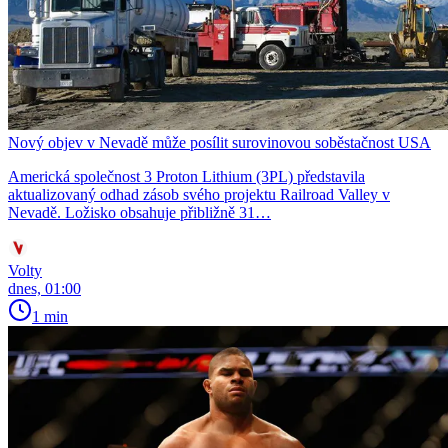
Nový objev v Nevadě může posílit surovinovou soběstačnost USA
Americká společnost 3 Proton Lithium (3PL) představila
aktualizovaný odhad zásob svého projektu Railroad Valley v
Nevadě. Ložisko obsahuje přibližně 31…
Volty
dnes, 01:00
1 min