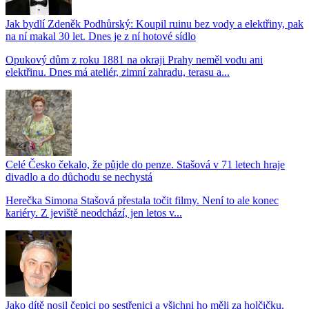
Jak bydlí Zdeněk Podhůrský: Koupil ruinu bez vody a elektřiny, pak
na ní makal 30 let. Dnes je z ní hotové sídlo
Opukový dům z roku 1881 na okraji Prahy neměl vodu ani
elektřinu. Dnes má ateliér, zimní zahradu, terasu a...
Celé Česko čekalo, že půjde do penze. Stašová v 71 letech hraje
divadlo a do důchodu se nechystá
Herečka Simona Stašová přestala točit filmy. Není to ale konec
kariéry. Z jeviště neodchází, jen letos v...
Jako dítě nosil čepici po sestřenici a všichni ho měli za holčičku.