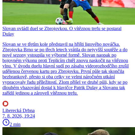
Slovan ovládl duel se Zbrojovkou. O vítěznou trefu se postaral
Dulay
Slovan se ve třetím kole představil na hřišti ligového nováčka.
Zbrojovka Brno se po třech letech vrátila do nejvyšší soutěže a do
nové sezony vstoupila ve výborné formě. Slovan naopak po
bojovném výkonu proti Teplicím chtěl znovu naskočit na vítěznou
vlnu. V úvodu duelu hlavní sudí po zásahu videorozhodčího zrušil
udělenou červenou kartu pro Zbrojovku. První půle tak skončila
bezbrankově, přesto si oba celky ve velmi náročném utkání
vypracovaly řadu příležitostí. Zlom přišel ve druhé půli, kdy se po
dlouhém vhazování dostal k hlavičce Patrik Dulay a Slovanu tak
zařídil jedinou a zároveň vítěznou trefu.
Liberecká Drbna
7. 8. 2026, 19:24
2 min