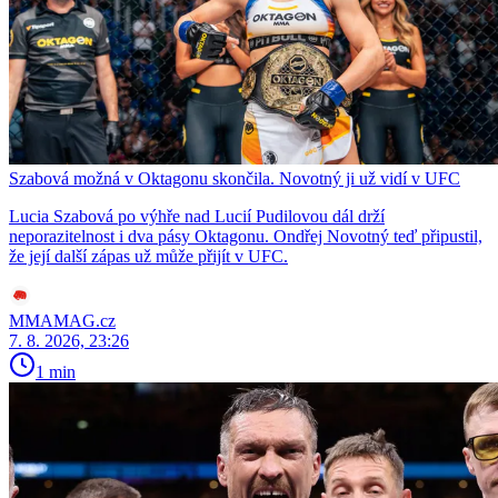
Szabová možná v Oktagonu skončila. Novotný ji už vidí v UFC
Lucia Szabová po výhře nad Lucií Pudilovou dál drží
neporazitelnost i dva pásy Oktagonu. Ondřej Novotný teď připustil,
že její další zápas už může přijít v UFC.
MMAMAG.cz
7. 8. 2026, 23:26
1 min