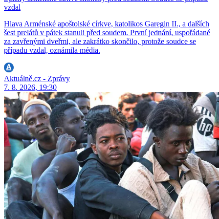
vzdal
Hlava Arménské apoštolské církve, katolikos Garegin II., a dalších
šest prelátů v pátek stanuli před soudem. První jednání, uspořádané
za zavřenými dveřmi, ale zakrátko skončilo, protože soudce se
případu vzdal, oznámila média.
Aktuálně.cz - Zprávy
7. 8. 2026, 19:30