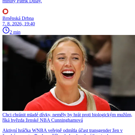
minuty Patrik Dulay.
Brněnská Drbna
7. 8. 2026, 19:40
2 min
Chci chránit mladé dívky, neměly by hrát proti biologickým mužům,
říká hvězda ženské NBA Cunninghamová
Aktivní hráčka WNBA veřejně odmítla účast transgender žen v