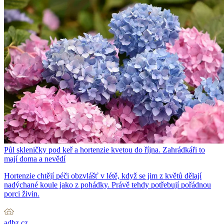
Půl skleničky pod keř a hortenzie kvetou do října. Zahrádkáři to
mají doma a nevědí
Hortenzie chtějí péči obzvlášť v létě, když se jim z květů dělají
nadýchané koule jako z pohádky. Právě tehdy potřebují pořádnou
porci živin.
adbz.cz