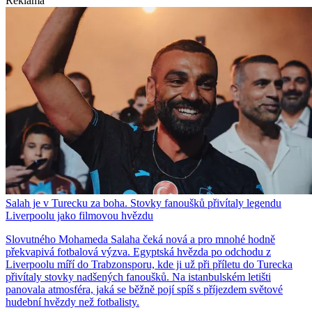
Reklama
Salah je v Turecku za boha. Stovky fanoušků přivítaly legendu
Liverpoolu jako filmovou hvězdu
Slovutného Mohameda Salaha čeká nová a pro mnohé hodně
překvapivá fotbalová výzva. Egyptská hvězda po odchodu z
Liverpoolu míří do Trabzonsporu, kde ji už při příletu do Turecka
přivítaly stovky nadšených fanoušků. Na istanbulském letišti
panovala atmosféra, jaká se běžně pojí spíš s příjezdem světové
hudební hvězdy než fotbalisty.