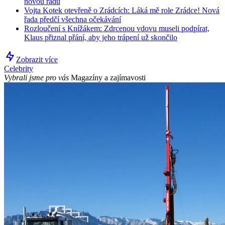
novou řadu
Vojta Kotek otevřeně o Zrádcích: Láká mě role Zrádce! Nová
řada předčí všechna očekávání
Rozloučení s Knížákem: Zdrcenou vdovu museli podpírat,
Klaus přiznal přání, aby jeho trápení už skončilo
Zobrazit více
Celebrity
Vybrali jsme pro vás
Magazíny a zajímavosti