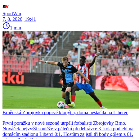
SportWin
7. 8. 2026, 19:41
1 min
Brněnská Zbrojovka poprvé klopýtla, doma nestačila na Liberec
První porážku v nové sezoně utrpěli fotbalisté Zbrojovky Brno.
Nováček nejvyšší soutěže v páteční předehrávce 3. kola podlehl na
domácím stadionu Liberci 0:1. Hostům zajistil tři body gólem z 61.