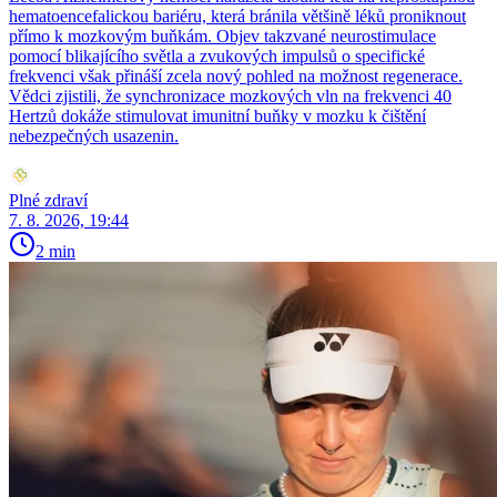
hematoencefalickou bariéru, která bránila většině léků proniknout
přímo k mozkovým buňkám. Objev takzvané neurostimulace
pomocí blikajícího světla a zvukových impulsů o specifické
frekvenci však přináší zcela nový pohled na možnost regenerace.
Vědci zjistili, že synchronizace mozkových vln na frekvenci 40
Hertzů dokáže stimulovat imunitní buňky v mozku k čištění
nebezpečných usazenin.
Plné zdraví
7. 8. 2026, 19:44
2 min