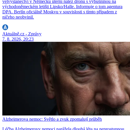
velvyslanectví v Německu úterní nález dronu s výbušninou na
východoněmeckém letišti Lipsko/Halle. Informuje o tom agentura
DPA. Berlín oficiálně Moskvu v souvislosti s tímto případem z
ničeho neobvinil.
Aktuálně.cz - Zprávy
7. 8. 2026, 20:23
Alzheimerova nemoc: Světlo a zvuk zpomalují průběh
Léčba Alzheimerovy nemoci narážela dlouhá léta na neprostupnou