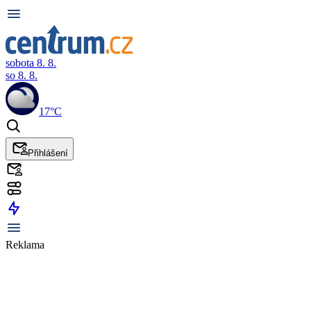
sobota 8. 8.
so 8. 8.
17°C
Přihlášení
Reklama