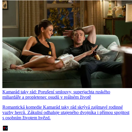
Kamarád taky rád: Porušení smlouvy, superjachta ruského
miliardáře a propletenec osudů v reálném životě
Romantická komedie Kamarád taky rád skrývá zajímavé rodinné
vazby herců. Zákulisí odhaluje utajeného dvojníka i přímou spojitost
s osobním životem hvězd.