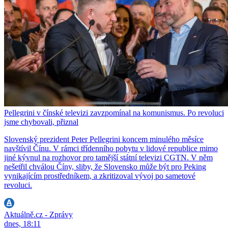
Pellegrini v čínské televizi zavzpomínal na komunismus. Po revoluci
jsme chybovali, přiznal
Slovenský prezident Peter Pellegrini koncem minulého měsíce
navštívil Čínu. V rámci třídenního pobytu v lidové republice mimo
jiné kývnul na rozhovor pro tamější státní televizi CGTN. V něm
nešetřil chválou Číny, sliby, že Slovensko může být pro Peking
vynikajícím prostředníkem, a zkritizoval vývoj po sametové
revoluci.
Aktuálně.cz - Zprávy
dnes, 18:11