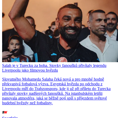
Salah je v Turecku za boha. Stovky fanoušků přivítaly legendu
Liverpoolu jako filmovou hvězdu
Slovutného Mohameda Salaha čeká nová a pro mnohé hodně
překvapivá fotbalová výzva. Egyptská hvězda po odchodu z
Liverpoolu míří do Trabzonsporu, kde ji už při příletu do Turecka
přivítaly stovky nadšených fanoušků. Na istanbulském letišti
panovala atmosféra, jaká se běžně pojí spíš s příjezdem světové
hudební hvězdy než fotbalisty.