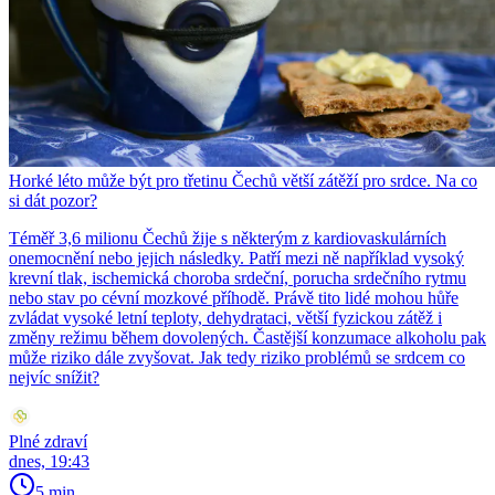
Horké léto může být pro třetinu Čechů větší zátěží pro srdce. Na co
si dát pozor?
Téměř 3,6 milionu Čechů žije s některým z kardiovaskulárních
onemocnění nebo jejich následky. Patří mezi ně například vysoký
krevní tlak, ischemická choroba srdeční, porucha srdečního rytmu
nebo stav po cévní mozkové příhodě. Právě tito lidé mohou hůře
zvládat vysoké letní teploty, dehydrataci, větší fyzickou zátěž i
změny režimu během dovolených. Častější konzumace alkoholu pak
může riziko dále zvyšovat. Jak tedy riziko problémů se srdcem co
nejvíc snížit?
Plné zdraví
dnes, 19:43
5 min