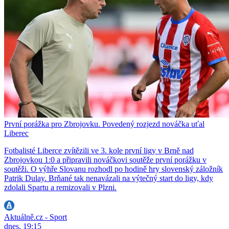
První porážka pro Zbrojovku. Povedený rozjezd nováčka uťal
Liberec
Fotbalisté Liberce zvítězili ve 3. kole první ligy v Brně nad
Zbrojovkou 1:0 a připravili nováčkovi soutěže první porážku v
soutěži. O výhře Slovanu rozhodl po hodině hry slovenský záložník
Patrik Dulay. Brňané tak nenavázali na výtečný start do ligy, kdy
zdolali Spartu a remizovali v Plzni.
Aktuálně.cz - Sport
dnes, 19:15