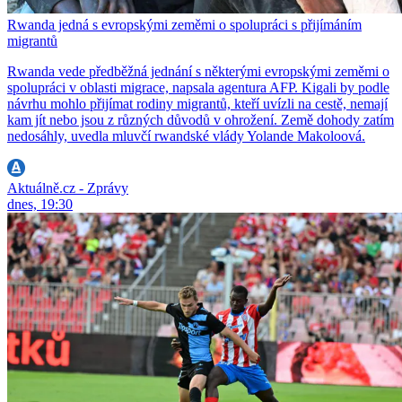
Rwanda jedná s evropskými zeměmi o spolupráci s přijímáním
migrantů
Rwanda vede předběžná jednání s některými evropskými zeměmi o
spolupráci v oblasti migrace, napsala agentura AFP. Kigali by podle
návrhu mohlo přijímat rodiny migrantů, kteří uvízli na cestě, nemají
kam jít nebo jsou z různých důvodů v ohrožení. Země dohody zatím
nedosáhly, uvedla mluvčí rwandské vlády Yolande Makoloová.
Aktuálně.cz - Zprávy
dnes, 19:30