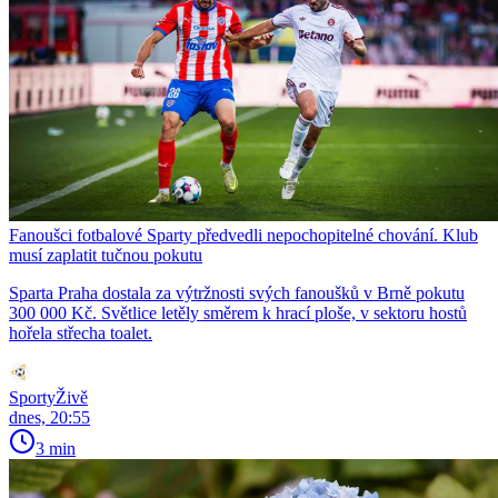
Fanoušci fotbalové Sparty předvedli nepochopitelné chování. Klub
musí zaplatit tučnou pokutu
Sparta Praha dostala za výtržnosti svých fanoušků v Brně pokutu
300 000 Kč. Světlice letěly směrem k hrací ploše, v sektoru hostů
hořela střecha toalet.
SportyŽivě
dnes, 20:55
3 min