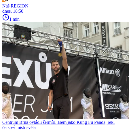
Náš REGION
dnes, 18:50
1 min
Centrum Brna ovládli šermíři. Jsem jako Kung Fu Panda, řekl
čerstvý mistr světa