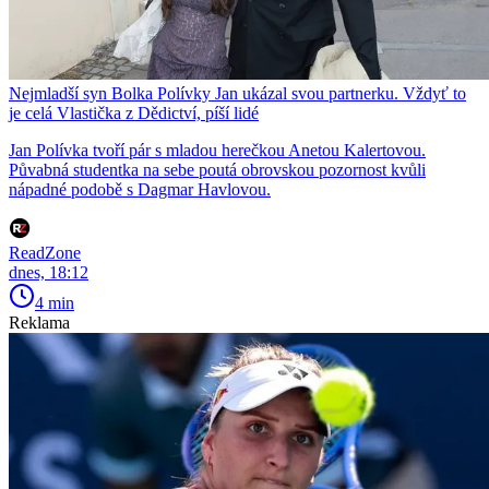
Nejmladší syn Bolka Polívky Jan ukázal svou partnerku. Vždyť to
je celá Vlastička z Dědictví, píší lidé
Jan Polívka tvoří pár s mladou herečkou Anetou Kalertovou.
Půvabná studentka na sebe poutá obrovskou pozornost kvůli
nápadné podobě s Dagmar Havlovou.
ReadZone
dnes, 18:12
4 min
Reklama