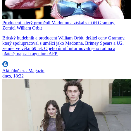
Producent, který proměnil Madonnu a získal s ní tři Grammy.
Zemřel William Orbit
Britský hudebník a producent William Orbit, držitel ceny Grammy,
který spolupracoval s umělci jako Madonna, Britney Spears a U2,
zemřel ve věku 69 let. O jeho úmrtí informovali jeho rodina a
přátelé, napsala agentura AFP.
Aktuálně.cz - Magazín
dnes, 18:22