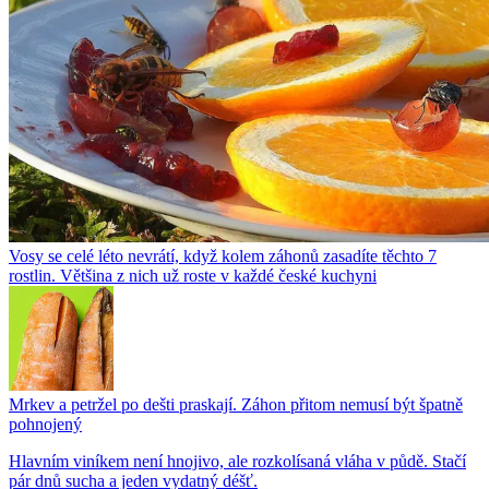
Vosy se celé léto nevrátí, když kolem záhonů zasadíte těchto 7
rostlin. Většina z nich už roste v každé české kuchyni
Mrkev a petržel po dešti praskají. Záhon přitom nemusí být špatně
pohnojený
Hlavním viníkem není hnojivo, ale rozkolísaná vláha v půdě. Stačí
pár dnů sucha a jeden vydatný déšť.