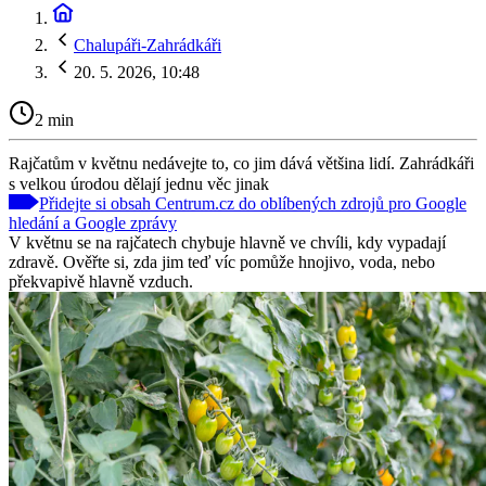
Chalupáři-Zahrádkáři
20. 5. 2026, 10:48
2 min
Rajčatům v květnu nedávejte to, co jim dává většina lidí. Zahrádkáři
s velkou úrodou dělají jednu věc jinak
Přidejte si obsah Centrum.cz do oblíbených zdrojů pro Google
hledání a Google zprávy
V květnu se na rajčatech chybuje hlavně ve chvíli, kdy vypadají
zdravě. Ověřte si, zda jim teď víc pomůže hnojivo, voda, nebo
překvapivě hlavně vzduch.