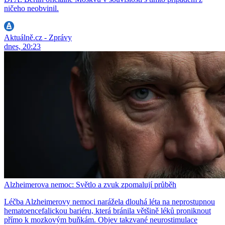
ničeho neobvinil.
Aktuálně.cz - Zprávy
dnes, 20:23
Alzheimerova nemoc: Světlo a zvuk zpomalují průběh
Léčba Alzheimerovy nemoci narážela dlouhá léta na neprostupnou
hematoencefalickou bariéru, která bránila většině léků proniknout
přímo k mozkovým buňkám. Objev takzvané neurostimulace