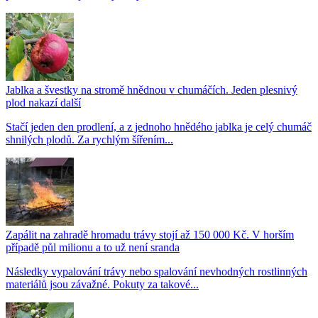
Jablka a švestky na stromě hnědnou v chumáčích. Jeden plesnivý
plod nakazí další
Stačí jeden den prodlení, a z jednoho hnědého jablka je celý chumáč
shnilých plodů. Za rychlým šířením...
Zapálit na zahradě hromadu trávy stojí až 150 000 Kč. V horším
případě půl milionu a to už není sranda
Následky vypalování trávy nebo spalování nevhodných rostlinných
materiálů jsou závažné. Pokuty za takové...