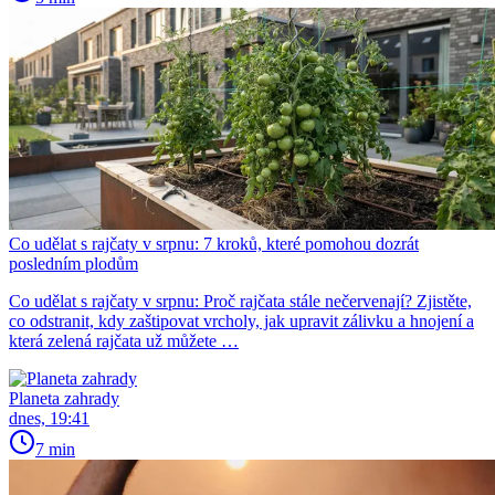
Co udělat s rajčaty v srpnu: 7 kroků, které pomohou dozrát
posledním plodům
Co udělat s rajčaty v srpnu: Proč rajčata stále nečervenají? Zjistěte,
co odstranit, kdy zaštipovat vrcholy, jak upravit zálivku a hnojení a
která zelená rajčata už můžete …
Planeta zahrady
dnes, 19:41
7 min