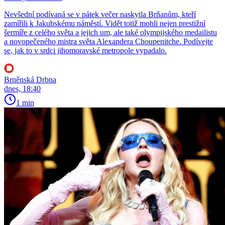
Nevšední podívaná se v pátek večer naskytla Brňanům, kteří
zamířili k Jakubskému náměstí. Vidět totiž mohli nejen prestižní
šermíře z celého světa a jejich um, ale také olympijského medailistu
a novopečeného mistra světa Alexandera Choupenitche. Podívejte
se, jak to v srdci jihomoravské metropole vypadalo.
Brněnská Drbna
dnes, 18:40
1 min