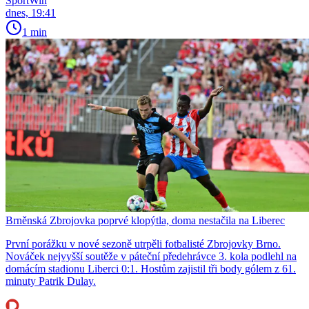
SportWin
dnes, 19:41
1 min
Brněnská Zbrojovka poprvé klopýtla, doma nestačila na Liberec
První porážku v nové sezoně utrpěli fotbalisté Zbrojovky Brno.
Nováček nejvyšší soutěže v páteční předehrávce 3. kola podlehl na
domácím stadionu Liberci 0:1. Hostům zajistil tři body gólem z 61.
minuty Patrik Dulay.