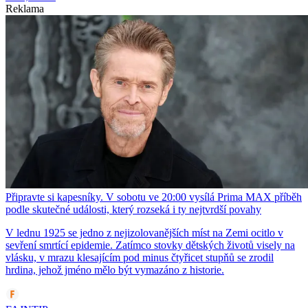
Reklama
Připravte si kapesníky. V sobotu ve 20:00 vysílá Prima MAX příběh
podle skutečné události, který rozseká i ty nejtvrdší povahy
V lednu 1925 se jedno z nejizolovanějších míst na Zemi ocitlo v
sevření smrtící epidemie. Zatímco stovky dětských životů visely na
vlásku, v mrazu klesajícím pod minus čtyřicet stupňů se zrodil
hrdina, jehož jméno mělo být vymazáno z historie.