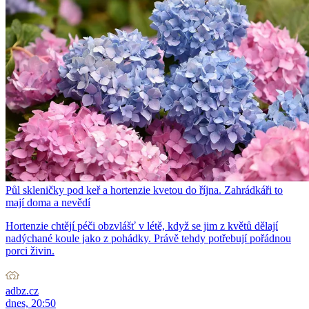
Půl skleničky pod keř a hortenzie kvetou do října. Zahrádkáři to
mají doma a nevědí
Hortenzie chtějí péči obzvlášť v létě, když se jim z květů dělají
nadýchané koule jako z pohádky. Právě tehdy potřebují pořádnou
porci živin.
adbz.cz
dnes, 20:50