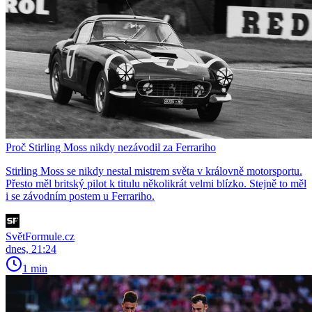
Proč Stirling Moss nikdy nezávodil za Ferrariho
Stirling Moss se nikdy nestal mistrem světa v královně motorsportu.
Přesto měl britský pilot k titulu několikrát velmi blízko. Stejně to měl
i se závodním postem u Ferrariho.
SvětFormule.cz
dnes, 21:24
1 min