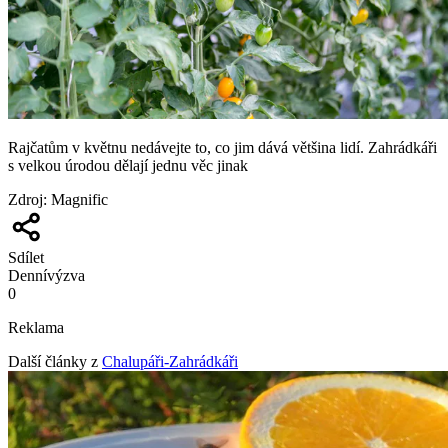
Rajčatům v květnu nedávejte to, co jim dává většina lidí. Zahrádkáři
s velkou úrodou dělají jednu věc jinak
Zdroj
:
Magnific
Sdílet
Denní
výzva
0
Reklama
Další články z
Chalupáři-Zahrádkáři