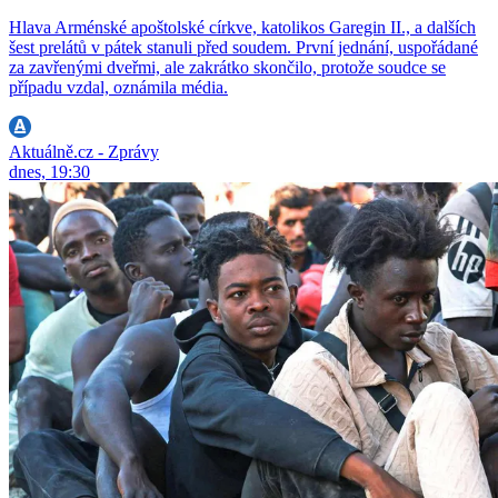
Hlava Arménské apoštolské církve, katolikos Garegin II., a dalších
šest prelátů v pátek stanuli před soudem. První jednání, uspořádané
za zavřenými dveřmi, ale zakrátko skončilo, protože soudce se
případu vzdal, oznámila média.
Aktuálně.cz - Zprávy
dnes, 19:30