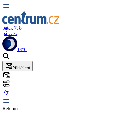
pátek 7. 8.
pá 7. 8.
19°C
Přihlášení
Reklama