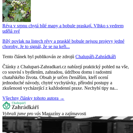
Réva v srpnu chytá bílé mapy a bobule praskají. Vlhko s vedrem
udělá své
Bílý povlak na listech révy a prasklé bobule nejsou projevy jedné
choroby. Je to signál, že se na keři...
Tento článek byl publikován ze zdrojů
Chalupáři-Zahrádkáři
Články z Chalupari-Zahradkari.cz nabízejí praktický pohled na vše,
co souvisí s bydlením, zahradou, údržbou domu i radostmi
chatařského života. Obsah je určen čtenářům, kteří ocení
jednoduché návody, chytré vychytávky, přírodní postupy a
zkušenosti vycházející z každodenní praxe. Nechybí tipy na...
Všechny články tohoto autora →
Vybrali jsme pro vás
Magazíny a zajímavosti