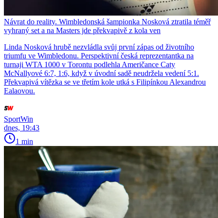
Návrat do reality. Wimbledonská šampionka Nosková ztratila téměř
vyhraný set a na Masters jde překvapivě z kola ven
Linda Nosková hrubě nezvládla svůj první zápas od životního
triumfu ve Wimbledonu. Perspektivní česká reprezentantka na
turnaji WTA 1000 v Torontu podlehla Američance Caty
McNallyové 6:7, 1:6, když v úvodní sadě neudržela vedení 5:1.
Překvapivá vítězka se ve třetím kole utká s Filipínkou Alexandrou
Ealaovou.
SportWin
dnes, 19:43
1 min