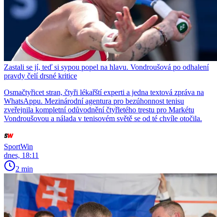
Zastali se jí, teď si sypou popel na hlavu. Vondroušová po odhalení
pravdy čelí drsné kritice
Osmačtyřicet stran, čtyři lékařští experti a jedna textová zpráva na
WhatsAppu. Mezinárodní agentura pro bezúhonnost tenisu
zveřejnila kompletní odůvodnění čtyřletého trestu pro Markétu
Vondroušovou a nálada v tenisovém světě se od té chvíle otočila.
SportWin
dnes, 18:11
2 min