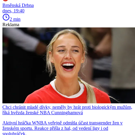
Brněnská Drbna
dnes, 19:40
2 min
Reklama
Chci chránit mladé dívky, neměly by hrát proti biologickým mužům,
říká hvězda ženské NBA Cunninghamová
Aktivní hráčka WNBA veřejně odmítla účast transgender žen v
ženském sportu. Reakce přišla z hal, od vedení ligy i od
spoluhráček.