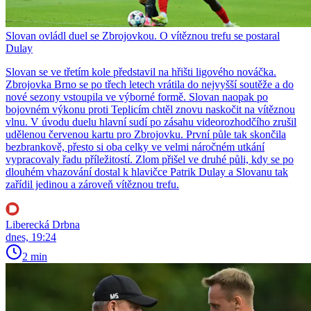
Slovan ovládl duel se Zbrojovkou. O vítěznou trefu se postaral
Dulay
Slovan se ve třetím kole představil na hřišti ligového nováčka.
Zbrojovka Brno se po třech letech vrátila do nejvyšší soutěže a do
nové sezony vstoupila ve výborné formě. Slovan naopak po
bojovném výkonu proti Teplicím chtěl znovu naskočit na vítěznou
vlnu. V úvodu duelu hlavní sudí po zásahu videorozhodčího zrušil
udělenou červenou kartu pro Zbrojovku. První půle tak skončila
bezbrankově, přesto si oba celky ve velmi náročném utkání
vypracovaly řadu příležitostí. Zlom přišel ve druhé půli, kdy se po
dlouhém vhazování dostal k hlavičce Patrik Dulay a Slovanu tak
zařídil jedinou a zároveň vítěznou trefu.
Liberecká Drbna
dnes, 19:24
2 min