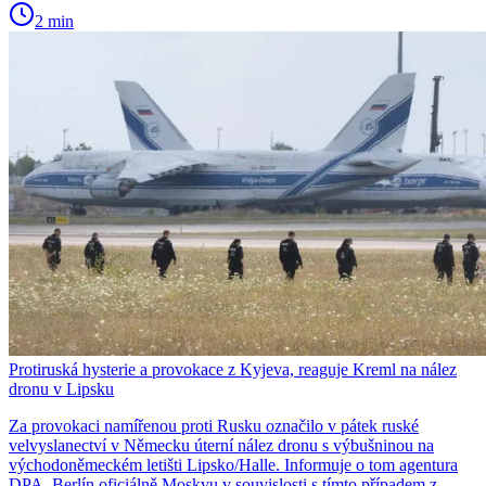
2 min
Protiruská hysterie a provokace z Kyjeva, reaguje Kreml na nález
dronu v Lipsku
Za provokaci namířenou proti Rusku označilo v pátek ruské
velvyslanectví v Německu úterní nález dronu s výbušninou na
východoněmeckém letišti Lipsko/Halle. Informuje o tom agentura
DPA. Berlín oficiálně Moskvu v souvislosti s tímto případem z