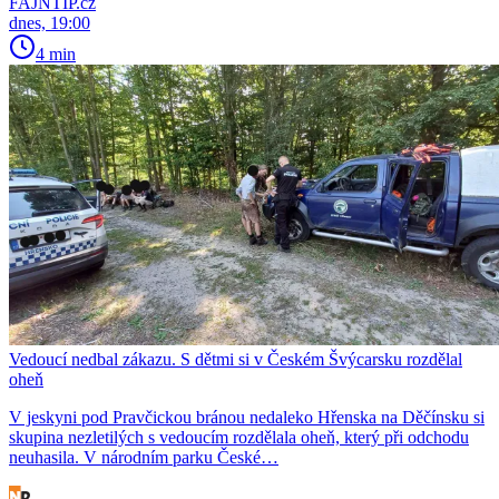
FAJNTIP.cz
dnes, 19:00
4 min
Vedoucí nedbal zákazu. S dětmi si v Českém Švýcarsku rozdělal
oheň
V jeskyni pod Pravčickou bránou nedaleko Hřenska na Děčínsku si
skupina nezletilých s vedoucím rozdělala oheň, který při odchodu
neuhasila. V národním parku České…