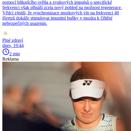
pomocí blikajícího světla a zvukových impulsů o specifické
frekvenci však přináší zcela nový pohled na možnost regenerace.
Vědci zjistili, že synchronizace mozkových vln na frekvenci 40
Hertzů dokáže stimulovat imunitní buňky v mozku k čištění
nebezpečných usazenin.
Plné zdraví
dnes, 19:44
2 min
Reklama