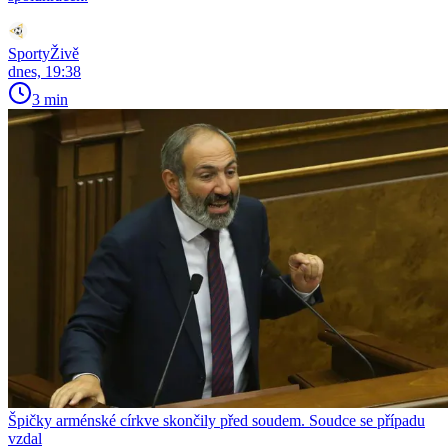
SportyŽivě
dnes, 19:38
3 min
Špičky arménské církve skončily před soudem. Soudce se případu
vzdal