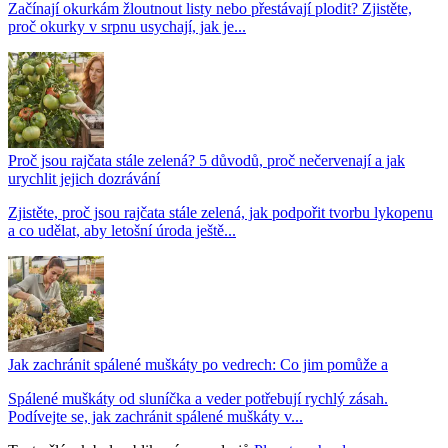
Začínají okurkám žloutnout listy nebo přestávají plodit? Zjistěte,
proč okurky v srpnu usychají, jak je...
Proč jsou rajčata stále zelená? 5 důvodů, proč nečervenají a jak
urychlit jejich dozrávání
Zjistěte, proč jsou rajčata stále zelená, jak podpořit tvorbu lykopenu
a co udělat, aby letošní úroda ještě...
Jak zachránit spálené muškáty po vedrech: Co jim pomůže a
Spálené muškáty od sluníčka a veder potřebují rychlý zásah.
Podívejte se, jak zachránit spálené muškáty v...