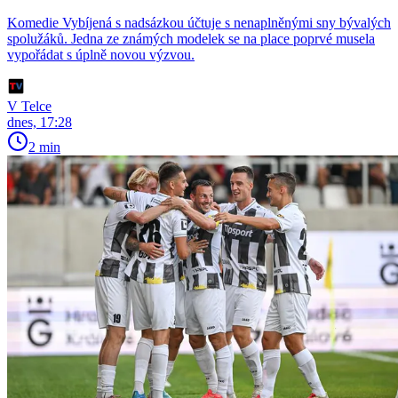
Komedie Vybíjená s nadsázkou účtuje s nenaplněnými sny bývalých
spolužáků. Jedna ze známých modelek se na place poprvé musela
vypořádat s úplně novou výzvou.
V Telce
dnes, 17:28
2 min