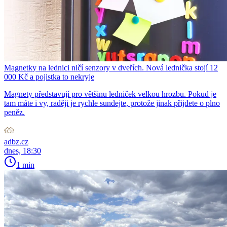
Magnetky na lednici ničí senzory v dveřích. Nová lednička stojí 12
000 Kč a pojistka to nekryje
Magnety představují pro většinu ledniček velkou hrozbu. Pokud je
tam máte i vy, raději je rychle sundejte, protože jinak přijdete o plno
peněz.
adbz.cz
dnes, 18:30
1 min