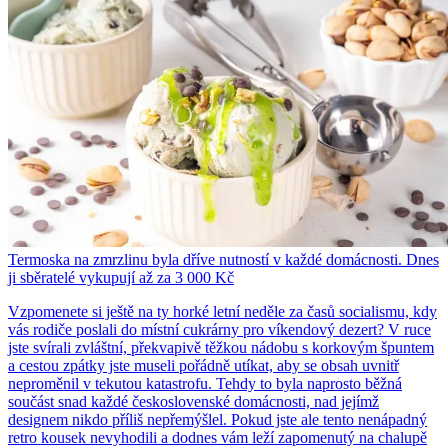
Termoska na zmrzlinu byla dříve nutností v každé domácnosti. Dnes
ji sběratelé vykupují až za 3 000 Kč
Vzpomenete si ještě na ty horké letní neděle za časů socialismu, kdy
vás rodiče poslali do místní cukrárny pro víkendový dezert? V ruce
jste svírali zvláštní, překvapivě těžkou nádobu s korkovým špuntem
a cestou zpátky jste museli pořádně utíkat, aby se obsah uvnitř
neproměnil v tekutou katastrofu. Tehdy to byla naprosto běžná
součást snad každé československé domácnosti, nad jejímž
designem nikdo příliš nepřemýšlel. Pokud jste ale tento nenápadný
retro kousek nevyhodili a dodnes vám leží zapomenutý na chalupě