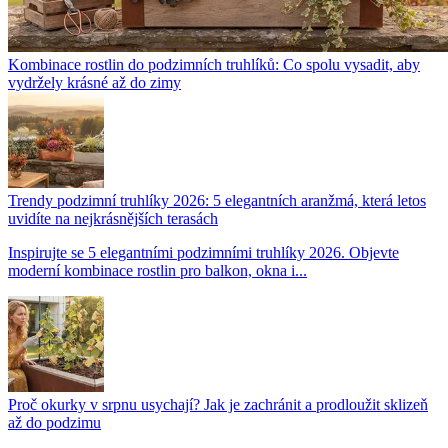
Kombinace rostlin do podzimních truhlíků: Co spolu vysadit, aby
vydržely krásné až do zimy
Trendy podzimní truhlíky 2026: 5 elegantních aranžmá, která letos
uvidíte na nejkrásnějších terasách
Inspirujte se 5 elegantními podzimními truhlíky 2026. Objevte
moderní kombinace rostlin pro balkon, okna i...
Proč okurky v srpnu usychají? Jak je zachránit a prodloužit sklizeň
až do podzimu