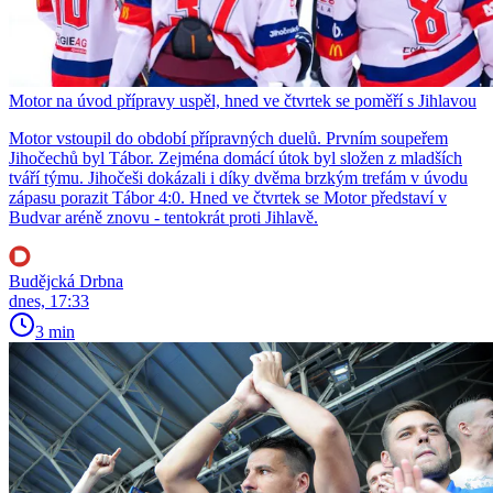
Motor na úvod přípravy uspěl, hned ve čtvrtek se poměří s Jihlavou
Motor vstoupil do období přípravných duelů. Prvním soupeřem
Jihočechů byl Tábor. Zejména domácí útok byl složen z mladších
tváří týmu. Jihočeši dokázali i díky dvěma brzkým trefám v úvodu
zápasu porazit Tábor 4:0. Hned ve čtvrtek se Motor představí v
Budvar aréně znovu - tentokrát proti Jihlavě.
Budějcká Drbna
dnes, 17:33
3 min