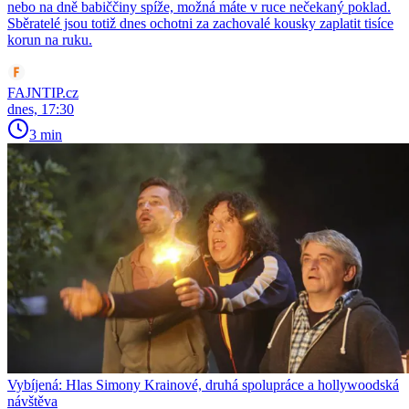
nebo na dně babiččiny spíže, možná máte v ruce nečekaný poklad.
Sběratelé jsou totiž dnes ochotni za zachovalé kousky zaplatit tisíce
korun na ruku.
FAJNTIP.cz
dnes, 17:30
3 min
Vybíjená: Hlas Simony Krainové, druhá spolupráce a hollywoodská
návštěva