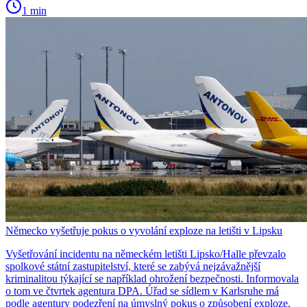
1 min
Německo vyšetřuje pokus o vyvolání exploze na letišti v Lipsku
Vyšetřování incidentu na německém letišti Lipsko/Halle převzalo
spolkové státní zastupitelství, které se zabývá nejzávažnější
kriminalitou týkající se například ohrožení bezpečnosti. Informovala
o tom ve čtvrtek agentura DPA. Úřad se sídlem v Karlsruhe má
podle agentury podezření na úmyslný pokus o způsobení exploze.