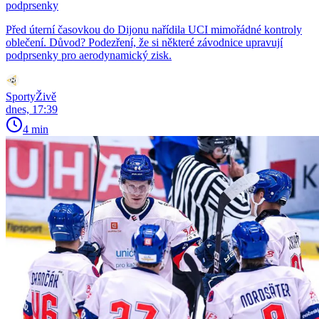
podprsenky
Před úterní časovkou do Dijonu nařídila UCI mimořádné kontroly
oblečení. Důvod? Podezření, že si některé závodnice upravují
podprsenky pro aerodynamický zisk.
SportyŽivě
dnes, 17:39
4 min