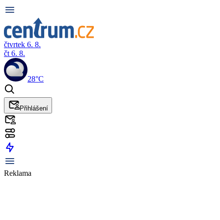
čtvrtek 6. 8.
čt 6. 8.
28°C
Přihlášení
Reklama