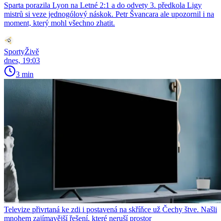
Sparta porazila Lyon na Letné 2:1 a do odvety 3. předkola Ligy
mistrů si veze jednogólový náskok. Petr Švancara ale upozornil i na
moment, který mohl všechno zhatit.
SportyŽivě
dnes, 19:03
3 min
Televize přivrtaná ke zdi i postavená na skříňce už Čechy štve. Našli
mnohem zajímavější řešení, které neruší prostor