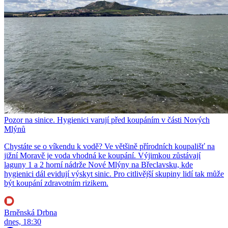
Pozor na sinice. Hygienici varují před koupáním v části Nových
Mlýnů
Chystáte se o víkendu k vodě? Ve většině přírodních koupališť na
jižní Moravě je voda vhodná ke koupání. Výjimkou zůstávají
laguny 1 a 2 horní nádrže Nové Mlýny na Břeclavsku, kde
hygienici dál evidují výskyt sinic. Pro citlivější skupiny lidí tak může
být koupání zdravotním rizikem.
Brněnská Drbna
dnes, 18:30