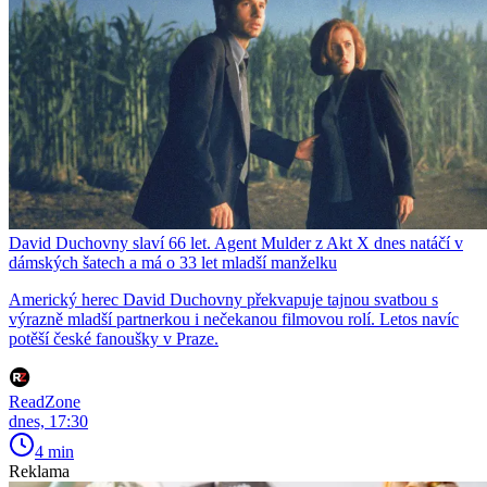
David Duchovny slaví 66 let. Agent Mulder z Akt X dnes natáčí v
dámských šatech a má o 33 let mladší manželku
Americký herec David Duchovny překvapuje tajnou svatbou s
výrazně mladší partnerkou i nečekanou filmovou rolí. Letos navíc
potěší české fanoušky v Praze.
ReadZone
dnes, 17:30
4 min
Reklama