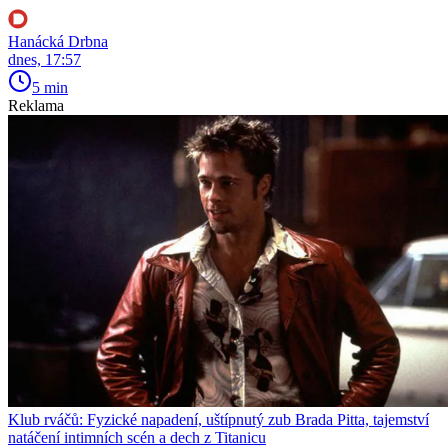
Hanácká Drbna
dnes, 17:57
5 min
Reklama
Klub rváčů: Fyzické napadení, uštípnutý zub Brada Pitta, tajemství
natáčení intimních scén a dech z Titanicu