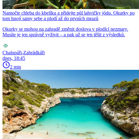
Namočte chleba do kbelíku a přidejte půl lahvičky jódu. Okurky po
tom hnojí samy sebe a plodí až do prvních mrazů
Okurky se mohou na zahradě změnit doslova v plodící nezmary.
Musíte je jen správně vyživit – a pak už se jen těšit z výsledků.
Chalupáři-Zahrádkáři
dnes, 18:45
2 min