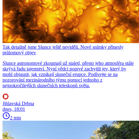
Tak detailně jsme Slunce ještě neviděli. Nové snímky přinesly
průlomový objev
Slunce astronomové zkoumají už staletí, přesto jeho atmosféra stále
skrývá řadu tajemství. Nyní vědci poprvé zachytili jev, který by
mohl objasnit, jak vznikají sluneční erupce. Podívejte se na
pozorování mezinárodního týmu pomocí jednoho z
nejpokročilejších slunečních teleskopů světa.
Jihlavská Drbna
dnes, 18:01
2 min