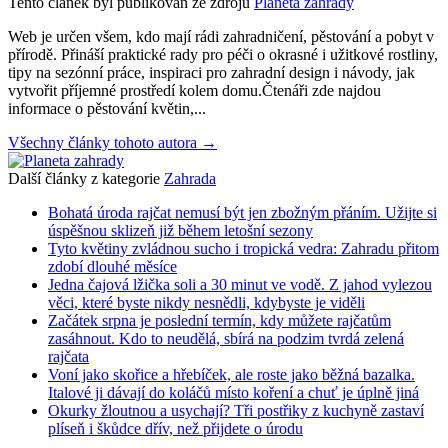
Tento článek byl publikován ze zdrojů
Planeta zahrady
Web je určen všem, kdo mají rádi zahradničení, pěstování a pobyt v
přírodě. Přináší praktické rady pro péči o okrasné i užitkové rostliny,
tipy na sezónní práce, inspiraci pro zahradní design i návody, jak
vytvořit příjemné prostředí kolem domu.Čtenáři zde najdou
informace o pěstování květin,...
Všechny články tohoto autora →
Další články z kategorie
Zahrada
Bohatá úroda rajčat nemusí být jen zbožným přáním. Užijte si
úspěšnou sklizeň již během letošní sezony
Tyto květiny zvládnou sucho i tropická vedra: Zahradu přitom
zdobí dlouhé měsíce
Jedna čajová lžička soli a 30 minut ve vodě. Z jahod vylezou
věci, které byste nikdy nesnědli, kdybyste je viděli
Začátek srpna je poslední termín, kdy můžete rajčatům
zasáhnout. Kdo to neudělá, sbírá na podzim tvrdá zelená
rajčata
Voní jako skořice a hřebíček, ale roste jako běžná bazalka.
Italové ji dávají do koláčů místo koření a chuť je úplně jiná
Okurky žloutnou a usychají? Tři postřiky z kuchyně zastaví
plíseň i škůdce dřív, než přijdete o úrodu