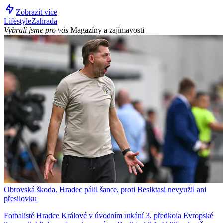
Zobrazit více
Lifestyle
Zahrada
Vybrali jsme pro vás
Magazíny a zajímavosti
Obrovská škoda. Hradec pálil šance, proti Besiktasi nevyužil ani
přesilovku
Fotbalisté Hradce Králové v úvodním utkání 3. předkola Evropské