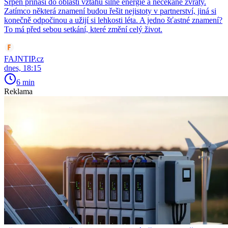
Srpen přináší do oblasti vztahů silné energie a nečekané zvraty.
Zatímco některá znamení budou řešit nejistoty v partnerství, jiná si
konečně odpočinou a užijí si lehkosti léta. A jedno šťastné znamení?
To má před sebou setkání, které změní celý život.
FAJNTIP.cz
dnes, 18:15
6 min
Reklama