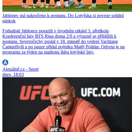
Jablonec má nakročeno k postupu. Do Lotyšska si poveze solidní
náskok
Fotbalisté Jablonce porazili v úvodním utkání 3. předkola
Konferenční ligy RFS Riga doma 2:0 a výrazně se přiblížili k
postupu. Severočechy poslal v 18. minutě do vedení Vachtang
Čanturišvili a po pauze přidal pojistku Matěj Polidar. Odveta je na
programu za týden na stadionu lídra lotyšské ligy.
Aktuálně.cz - Sport
dnes, 18:03