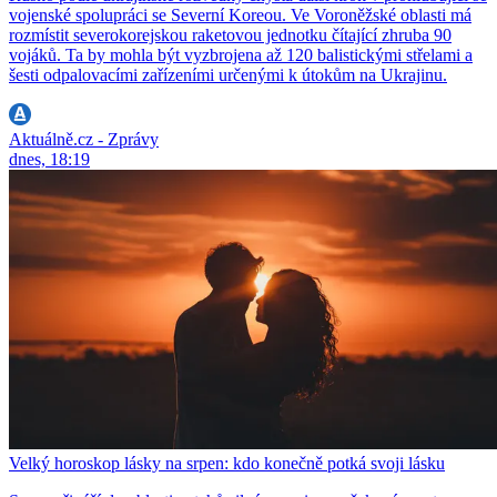
vojenské spolupráci se Severní Koreou. Ve Voroněžské oblasti má
rozmístit severokorejskou raketovou jednotku čítající zhruba 90
vojáků. Ta by mohla být vyzbrojena až 120 balistickými střelami a
šesti odpalovacími zařízeními určenými k útokům na Ukrajinu.
Aktuálně.cz - Zprávy
dnes, 18:19
Velký horoskop lásky na srpen: kdo konečně potká svoji lásku