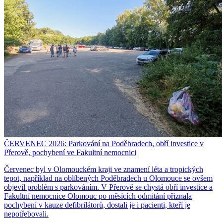
ČERVENEC 2026: Parkování na Poděbradech, obří investice v
Přerově, pochybení ve Fakultní nemocnici
Červenec byl v Olomouckém kraji ve znamení léta a tropických
tepot, například na oblíbených Poděbradech u Olomouce se ovšem
objevil problém s parkováním. V Přerově se chystá obří investice a
Fakultní nemocnice Olomouc po měsících odmítání přiznala
pochybení v kauze defibrilátorů, dostali je i pacienti, kteří je
nepotřebovali.