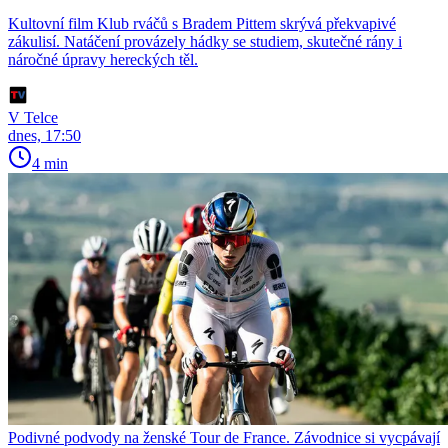
Kultovní film Klub rváčů s Bradem Pittem skrývá překvapivé
zákulisí. Natáčení provázely hádky se studiem, skutečné rány i
náročné úpravy hereckých těl.
V Telce
dnes, 17:50
4 min
Podivné podvody na ženské Tour de France. Závodnice si vycpávají