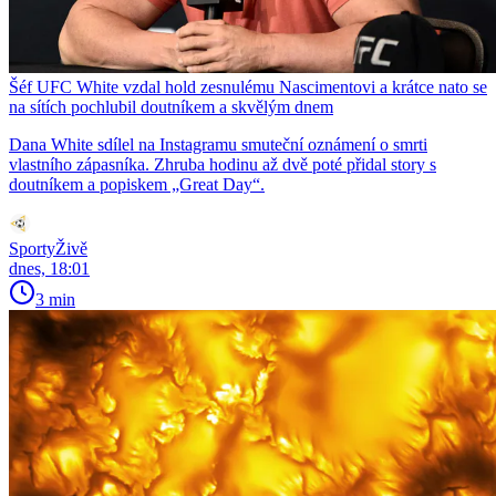
Šéf UFC White vzdal hold zesnulému Nascimentovi a krátce nato se
na sítích pochlubil doutníkem a skvělým dnem
Dana White sdílel na Instagramu smuteční oznámení o smrti
vlastního zápasníka. Zhruba hodinu až dvě poté přidal story s
doutníkem a popiskem „Great Day“.
SportyŽivě
dnes, 18:01
3 min