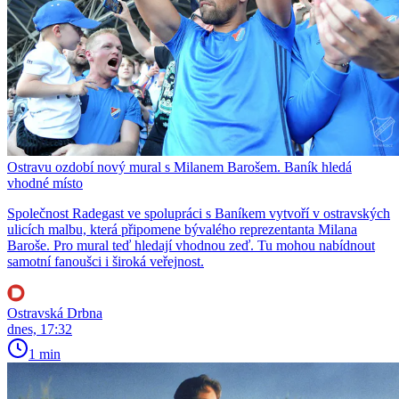
Ostravu ozdobí nový mural s Milanem Barošem. Baník hledá
vhodné místo
Společnost Radegast ve spolupráci s Baníkem vytvoří v ostravských
ulicích malbu, která připomene bývalého reprezentanta Milana
Baroše. Pro mural teď hledají vhodnou zeď. Tu mohou nabídnout
samotní fanoušci i široká veřejnost.
Ostravská Drbna
dnes, 17:32
1 min