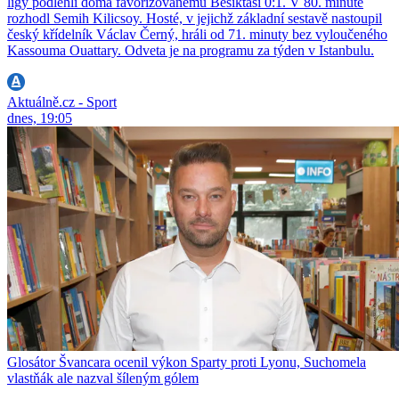
ligy podlehli doma favorizovanému Besiktasi 0:1. V 80. minutě
rozhodl Semih Kilicsoy. Hosté, v jejichž základní sestavě nastoupil
český křídelník Václav Černý, hráli od 71. minuty bez vyloučeného
Kassouma Ouattary. Odveta je na programu za týden v Istanbulu.
Aktuálně.cz - Sport
dnes, 19:05
Glosátor Švancara ocenil výkon Sparty proti Lyonu, Suchomela
vlastňák ale nazval šíleným gólem