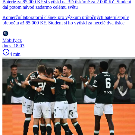
Baterie za 85 000 Kč si vytiskl na 3D tiskárně za 2 000 Kč. Student
dal potom návod zadarmo celému světu
Komerční laboratorní článek pro výzkum průtočných baterií stojí v
přepočtu až 85 000 Kč. Student si ho vytiskl za necelé dva tisíce.
Mobify.cz
dnes, 18:03
4 min