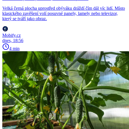
Velká černá plocha uprostřed obýváku dráždí čím dál víc lidí. Místo
klasického zavěšení volí posuvné panely, lamely nebo televizor,
který se tváří jako obraz.
Mobify.cz
dnes, 18:56
4 min